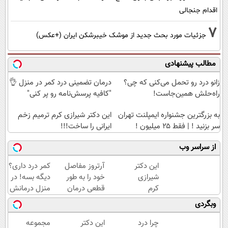
اقدام جنجالی
7
جزئیات مورد بحث جدید از موشک خیبرشکن ایران (+عکس)
مطالب پیشنهادی
زانو درد رو تحمل می‌کنی که چی؟
درمان تضمینی درد کمر در منزل 👌
راه‌حلش همین‌جاست!
"کافیه پرسش‌نامه رو پر کنی"
به بزرگترین جشنواره ایمپلنت تهران
این دکتر شیرازی کرم ترمیم زخم
سر بزنید ! | فقط ۲۵ میلیون !
ایرانی را ساخت!!!
از سراسر وب
این دکتر
آرتروز مفاصل
کمر درد داری؟
شیرازی
خود را به طور
دیگه بسه! در
کرم
قطعی درمان
منزل درمانش
ترمیم
کنید!
کن
وبگردی
زخم
◗پرسش‌نامه◖
(◀پرسش‌نامه)
ایرانی را
چرا درد
این دکتر
مجموعه