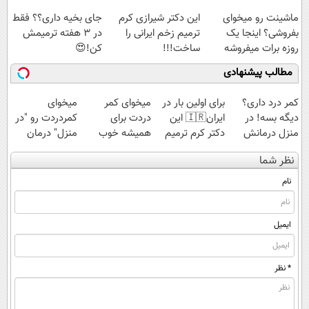
راحت بفروش
ساخت!
ماشینت رو میخوای
این دکتر شیرازی کرم
جای بخیه داری؟؟ فقط
بفروشی؟ اینجا یک
ترمیم زخم ایرانی را
در 3 هفته ترمیمش
روزه برات میفروشه
ساخت!!!
کن!😍
مطالب پیشنهادی
کمر درد داری؟
برای اولین بار در
میخوای کمر
میخوای
دیگه بسه! در
ایران🇮🇷 این
دردت برای
کمردردت رو "در
منزل درمانش
دکتر کرم ترمیم
همیشه خوب
منزل" درمان
کن
کننده 23 روزه
شه؟ ◀
کنی؟ (◂فیلم +
نظر شما
(◀پرسش‌نامه)
ساخت!
پرسش‌نامه رو پر
◂پرسش‌نامه)
کن!
نام
ایمیل
* نظر