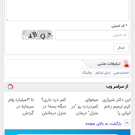
* کد امنیتی
اعتبارسنجی
دیزل ژنراتور
بوکینگ
از سراسر وب
این دکتر شیرازی
میخوای
کمر درد داری؟
تا 3میلیارد وام
کرم ترمیم زخم
کمردردت رو "در
دیگه بسه! در
سرمایه در
ایرانی را
منزل" درمان
منزل درمانش
گردش
ساخت!!!
کنی؟ (◂فیلم +
کن
فروشندگان =>
بازگشت به بالای صفحه
◂پرسش‌نامه)
(◀پرسش‌نامه)
فروشگاهت رو
ثبت کن