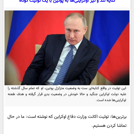
کنایه تند و تیز اوکراینی‌ها به پوتین با یک توئیت کوتاه
سیاسی
اقتصاد
جامعه
اقتصادی
ورزشی
اجتماعی
خودرو
بین الملل
حوادث
فرهنگ و هنر
سیاست خارجی
سلامت
علم و دانش
یک برش دانایی
قرآن
فناوری و It
محیط زیست
گوناگون
علمی
سفر و تفریح
این توئیت در واقع کنایه‌ای‌ ست به وضعیت متزلزل پوتین، او که تمام سال گذشته را
فیلم
سرگرمی
علیه دولت اوکراین جنگید و حالا خودش در وضعیت بدی قرار گرفته و هدف طعنه
اخبار کریپتو
اوکراینی‌ها شده است.
عصر ایران 2
اقتصاد
باشگاه مغز
آموزش زبان
خواندنی ها و دیدنی ها
ورزش
مجله تصویری سلاح
برترین‌ها: توئیت اکانت وزارت دفاع اوکراین که نوشته است: ما در حال
تماشا کردن هستیم.
داستان کوتاه
سیاست