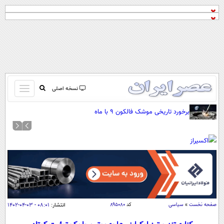
باز
نسخه اصلی
و
صفحه اول
برخورد تاریخی موشک فالکون ۹ با ماه
بسته
تماس با ما
کردن
آرشیو
منو
جستجو
نظرسنجی
آب و هوا
اوقات شرعی
پیوند ها
صفحه نخست
»
سیاسی
کد
۸۹۵۰۸۰
انتشار:
۰۸:۰۱ - ۰۳-۰۴-۱۴۰۲
سواد زندگی