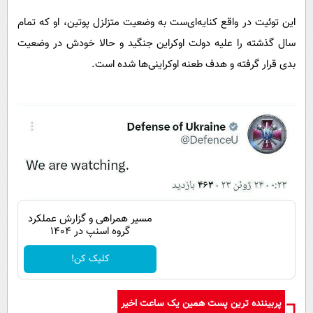
پیامک
سرگرمی
این توئیت در واقع کنایه‌ای‌ست به وضعیت متزلزل پوتین، او که تمام
روانشناسی
فناوری
سال گذشته را علیه دولت اوکراین جنگید و حالا خودش در وضعیت
آشپزی
گوناگون
بدی قرار گرفته و هدف طعنه اوکراینی‌ها شده است.
دانلود
حوادث
محیط زیست
سلامت
فرهنگی
بین الملل
اجتماعی
مسیر همراهی و گزارش عملکرد
گروه اسنپ در ۱۴۰۴
حیات وحش
کلیک کن!
سیاست خارجی
پربیننده ترین پست همین یک ساعت اخیر