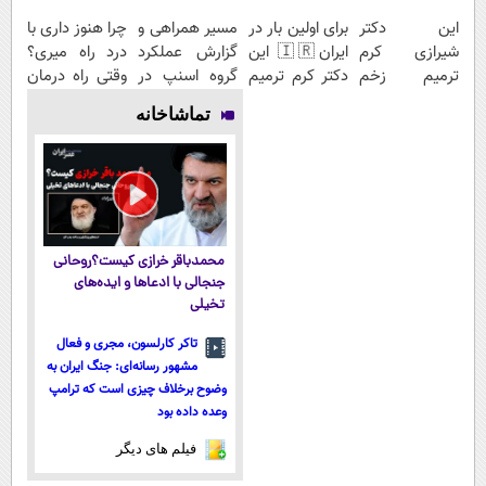
این دکتر
برای اولین بار در
مسیر همراهی و
چرا هنوز داری با
شیرازی کرم
ایران🇮🇷 این
گزارش عملکرد
درد راه میری؟
ترمیم زخم
دکتر کرم ترمیم
گروه اسنپ در
وقتی راه درمان
ایرانی را
کننده 23 روزه
۱۴۰۴
جلو پاته!
تماشاخانه
ساخت!!!
ساخت!
محمدباقر خرازی کیست؟روحانی
جنجالی با ادعاها و ایده‌های
تخیلی
تاکر کارلسون، مجری و فعال
مشهور رسانه‌ای: جنگ ایران به
وضوح برخلاف چیزی است که ترامپ
وعده داده بود
فیلم های دیگر