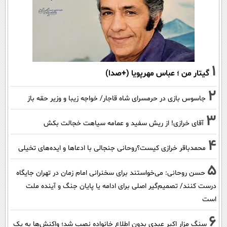
1
گیتار من ؛ عباس مهرپویا (+صدا)
2
جاسوس بازی در حرمسرای شاه قاجار/ خواجه زیبا و وزیر حقه باز
3
آقای خرازی! از ریش سفید و عمامه سیاهت خجالت بکش
4
محمدباقر خرازی کیست؟روحانی جنجالی با ادعاها و ایده‌های تخیلی
5
حسن روحانی: می‌خواستند برای سخنرانی امام زمان در تهران جایگاه
درست کنند/ تصمیم‌گیر اصلی برای ادامه یا پایان جنگ و آینده ملت
است
6
سنگ مزار اکبر عبدی بدون اطلاع خانواده نصب شد؛ واکنش‌ها به یک