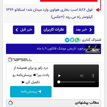
غول 586 اسب بخاری هواوی وارد میدان شد؛ استلاتو 1366
کیلومتر راه می رود (+عکس)
خبر بعد
نظرات کاربران
خبر قبل
اشتراک گذاری :
برخورد تاریخی موشک فالکون ۹ با ماه
درد زانو رو برای همیشه از
یادت ببر! ◀ پرسش‌نامه رو
تکمیل کن ▶
◀ پرسش‌نامه
مطالب پیشنهادی