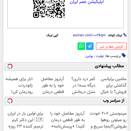
اپلیکیشن عصر ایران
لینک کوتاه:
کپی لینک
‌گزارش خطا در خبر
برچسب ها:
توئیت
،
پوتین
مطالب پیشنهادی
ماشین برلیانس
کمر درد داری؟
آرتروز مفاصل
1بار برای همیشه
گذاشتی برای
دیگه بسه! در
خود را به طور
زانودردت
فروش؟ با خیال
منزل درمانش
قطعی درمان
رودرمان کن!
راحت بفروش
کن
کنید!
(تکنولوژی آلمان)
از سراسر وب
(◀پرسش‌نامه)
◗پرسش‌نامه◖
◂پرسشنامه▸
میدونستی 207 خودت
آرتروز مفاصل خود را
برای اولین بار در ایران
رو میتونی روهوا
به طور قطعی درمان
🇮🇷 این دکتر کرم
بفروشی؟اینجا سریع و
کنید! ◗پرسش‌نامه◖
ترمیم کننده 23 روزه