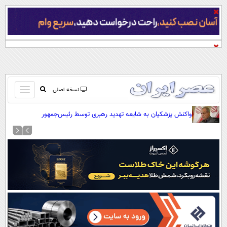
باز
نسخه اصلی
و
صفحه اول
واکنش پزشکیان به شایعه تهدید رهبری توسط رئیس‌جمهور
بسته
تماس با ما
کردن
آرشیو
منو
جستجو
نظرسنجی
آب و هوا
اوقات شرعی
پیوند ها
سواد زندگی