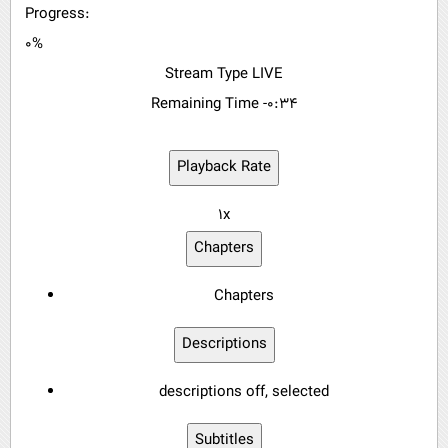
Progress
:
0%
Stream Type
LIVE
Remaining Time
-0:34
Playback Rate
1x
Chapters
Chapters
Descriptions
descriptions off
, selected
Subtitles