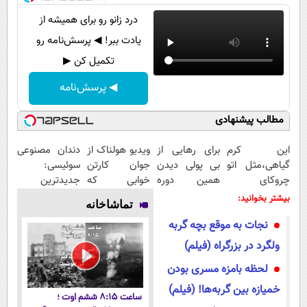
درد زانو رو برای همیشه از
یادت ببر! ◀ پرسش‌نامه رو
تکمیل کن ▶
◀ پرسش‌نامه
مطالب پیشنهادی
این کرم
برای رهایی از
ویدیو هولناک از
دندان مصنوعی
گیاهی،مثل اتو
بی پولی دیدن
جوان کارتن
سوئیسی:
چروکای
همین دوره
خوابی که
جدیدترین
پوستتوصاف
رایگان کافیه!
میلیاردر شد.
فناوری اروپا،
بیشتر بخوانید:
تماشاخانه
میکنه!50%تخفیف
(شمارتو وارد
آموزش رایگان
سبک و مقاوم |
نجات به موقع بچه گربه
کن)
پرداخت قسطی
ولگرد در بزرگراه (فیلم)
لحظه بامزه مسری بودن
خمیازه بین گربه‌ها! (فیلم)
ساعت ۸:۱۵ ششم اوت ؛