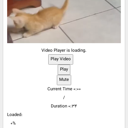
Video Player is loading.
Play Video
Play
Mute
Current Time
0:00
/
Duration
0:34
Loaded
:
0%