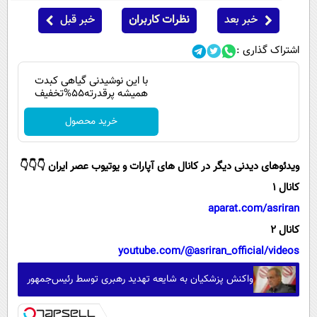
خبر بعد
نظرات کاربران
خبر قبل
اشتراک گذاری :
با این نوشیدنی گیاهی کبدت
همیشه پرقدرته55%تخفیف
خرید محصول
ویدئوهای دیدنی دیگر در کانال های آپارات و یوتیوب عصر ایران 👇👇👇
کانال 1
aparat.com/asriran
کانال 2
youtube.com/@asriran_official/videos
واکنش پزشکیان به شایعه تهدید رهبری توسط رئیس‌جمهور