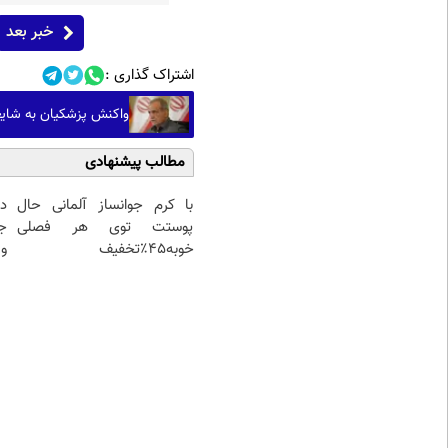
خبر بعد
اشتراک گذاری :
واکنش پزشکیان به شایع
مطالب پیشنهادی
با کرم جوانساز آلمانی حال
د
پوستت توی هر فصلی
ج
خوبه۴۵٪تخفیف
و 