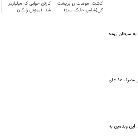
کاشت، موهات رو پرپشت
کن
کارتن خوابی که میلیاردر
کن(شامپو جلبک سبز)
شد. آموزش رایگان
 به سرطان روده
ین مصرف غذاهای
 شما ضروری است. این ویتامین به