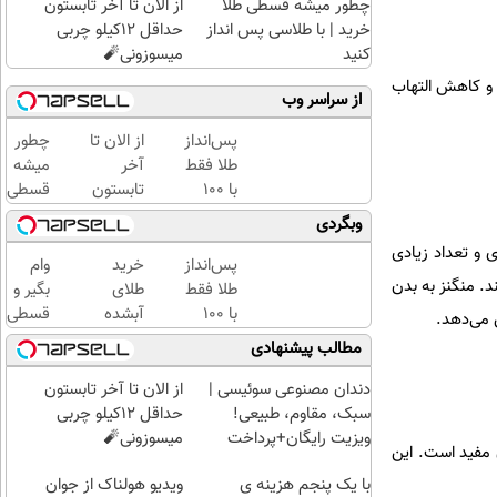
چطور میشه قسطی طلا
از الان تا آخر تابستون
خرید | با طلاسی پس انداز
حداقل 12کیلو چربی
کنید
میسوزونی🧨
 و کاهش التهاب
از سراسر وب
پس‌انداز
از الان تا
چطور
طلا فقط
آخر
میشه
با ۱۰۰
تابستون
قسطی
هزارتومان
حداقل
طلا
وبگردی
(امن و
12کیلو
خرید |
 و تعداد زیادی
راحت)
چربی
با
پس‌انداز
خرید
وام
د. منگنز به بدن
میسوزونی
طلاسی
طلا فقط
طلای
بگیر و
🧨
پس
با ۱۰۰
آبشده
قسطی
 می‌دهد.
انداز
هزارتومان
حتی با
طلا
مطالب پیشنهادی
کنید
(امن و
۱۰۰هزارتومان
بخر!
راحت)
چی از
دندان مصنوعی سوئیسی |
از الان تا آخر تابستون
این
سبک، مقاوم، طبیعی!
حداقل 12کیلو چربی
بهتر!!
ویزیت رایگان+پرداخت
میسوزونی🧨
ن مفید است. این
سریع
اقساطی😍
با یک پنجم هزینه ی
ویدیو هولناک از جوان
احراز