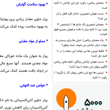
معمای ریاضی؛ رکورد حل این چالش 10 ثانیه
* بهبود سلامت گوارش
است
تست هوش تصویری: کدام کلید قفل را باز
پیاز حاوی مقدار زیادی پری بیوتی
می کند؟
معمای تصویری تک شاخ ها / تشخیص 3
به بهبود سلامت روده کمک می‌کنند
مورد زیر 10 ثانیه برابر با دقت و هوش بصری فوق
العاده
یک معمای ریاضی/ خیلی ها برای رسیدن به
* مملو از مواد مغذی
جواب دچار چالش می شوند، شما چطور؟
فقط تیزبین ها می توانند این معما را در 10
پیاز به عنوان یک ماده خوراکی مغ
ثانیه حل کنند!
تست هوش چالش برانگیز: نابغه های ریاضی
مواد مغذی هستند. آنها منبع عالی
الگوی پنهان این معما را پیدا کنند!
در ایجاد بافت همبند کمک می‌کند
تیزبین ها مچ این ماهی پنهان کار را بگیرند! /
رکورد 10 ثانیه
* خواص ضد التهابی
پیاز حاوی آنتی‌اکسیدانی به نام 
آنتی‌اکسیدان برای کاهش تورم، کم