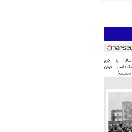
این آقای58ساله با کرم
ضدچروک جلبک10سال جوان
تخفیف)