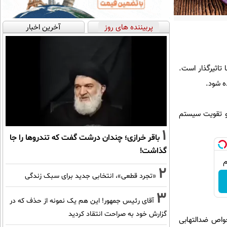
پربیننده های روز
آخرین اخبار
ماری‌ها تاثیرگذار است.
ده شود.
بزی در تنظیم و تقویت سیستم
1
باقر خرازی؛ چندان درشت گفت که تندروها را جا
گذاشت!
2
«تجرد قطعی»، انتخابی جدید برای سبک زندگی
3
آقای رئیس جمهور! این هم یک نمونه از حذف که در
گزارش خود به صراحت انتقاد کردید
خواص ضدالتهابی