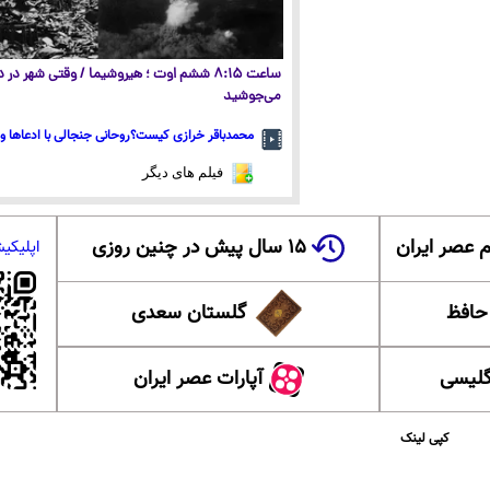
ساعت ۸:۱۵ ششم اوت ؛ هیروشیما / وقتی شهر در
می‌جوشید
محمدباقر خرازی کیست؟روحانی جنجالی با ادعاها و 
فیلم های دیگر
 عصر ایران
۱۵ سال پیش در چنین روزی
اپلیکی
 حافظ
گلستان سعدی
گلیسی
آپارات عصر ایران
کپی لینک