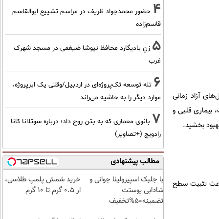
4
حضور محمدجواد ظریف در مراسم تشییع ابوالقاسم
قاسم‌زاده
5
زنِ بادیگارد محافظ نیوشا ضیغمی در مسجد شهرک
غرب
6
تله توسعه تک‌پروژه‌ای در اردبیل/وقتی یک ابرپروژه،
‌های آزاد زمانی
موارد دیگر را به حاشیه می‌راند
 بیماری قلبی و
7
بانوی معماری که به بتن روح داد؛ درباره سوتلانا کانا
بهبود بخشید.
رادویچ (+تصاویر)
مطالب پیشنهادی
با جلبک اسپیرولینا جوانی و
خرید شمش پلمپ طلاسی،
باعث تثبیت سطح
شادابی پوستت
از ۰.۵ گرم تا ۱۰ گرم
تضمینه50%تخفیف