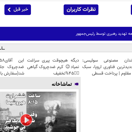
نظرات کاربران
خبر قبل
ه تهدید رهبری توسط رئیس‌جمهور
ندان مصنوعی سوئیسی:
دیگه هیچوقت پیری سراغت
دیدترین فناوری اروپا، سبک
نمیاد😉 کرم ضدچروک گیاهی
مقاوم | پرداخت قسطی
👈🏻45%تخفیف
شد(سفارش با 
تماشاخانه