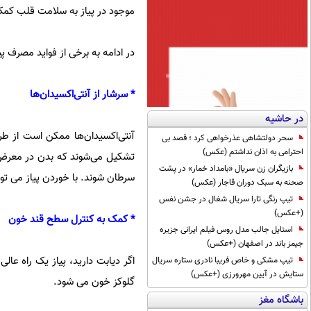
موجود در پیاز به سلامت قلب کمک
در ادامه به برخی از فواید مصرف پی
* سرشار از آنتی‌اکسیدان‌ها
در حاشیه
آنتی‌اکسیدان‌ها ممکن است از طری
سحر دولتشاهی عذرخواهی کرد ؛ قصد بی
احترامی به اذان نداشتم (عکس)
تشکیل می‌شوند که بدن در معرض تش
بازیگران زن سریال «بامداد خمار» در پشت
سرطان شوند. با خوردن پیاز می توا
صحنه به سبک دوران قاجار (عکس)
تیپ رنگی تارا سریال شغال در جشن نفس
(+عکس)
* کمک به کنترل سطح قند خون
استایل جالب مدل روس فیلم ایرانی جزیره
جیمز باند در اصفهان (+عکس)
اگر دیابت دارید، پیاز یک راه ع
تیپ مشکی و خاص فریبا نادری ستاره سریال
ستایش در آیین مهرورزی (+عکس)
گلوکز خون می شود.
باشگاه مغز