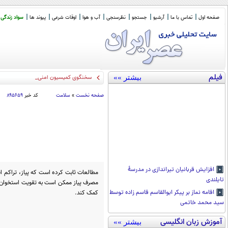
صفحه اول
تماس با ما
آرشیو
جستجو
نظرسنجی
آب و هوا
اوقات شرعی
پیوند ها
سواد زندگی
فیلم
بیشتر »»
سخنگوی کمیسیون امنیت: چارچوب کلی مذ
صفحه نخست
»
سلامت
کد خبر
۸۹۵۶۵۹
افزایش قربانیان تیراندازی در مدرسۀ
مطالعات ثابت کرده است که پیاز، تراکم اس
تایلندی
کمک کند.
اقامه نماز بر پیکر ابوالقاسم قاسم زاده توسط
سید محمد خاتمی
آموزش زبان انگلیسی
بیشتر »»