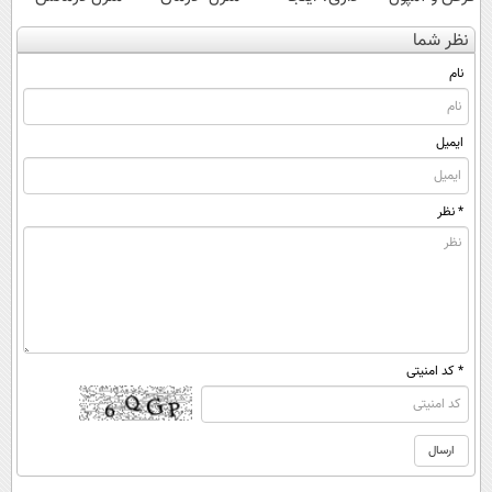
سریع بفروشش
کنی؟ (◂فیلم +
کن
نظر شما
◂پرسش‌نامه)
(◀پرسش‌نامه)
نام
ایمیل
* نظر
* کد امنیتی