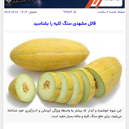
سیاسی
اقتصاد
صفحه نخست
»
سلامت
کد
۹۰۶۵۸۲
انتشار:
۱۲:۱۲ - ۱۸-۰۶-۱۴۰۲
جامعه
اقتصادی
قاتل مشهدی سنگ کلیه را بشناسید
ورزشی
اجتماعی
خودرو
بین الملل
حوادث
فرهنگ و هنر
سیاست خارجی
سلامت
علم و دانش
یک برش دانایی
قرآن
فناوری و It
محیط زیست
گوناگون
علمی
سفر و تفریح
فیلم
سرگرمی
اخبار کریپتو
عصر ایران 2
اقتصاد
باشگاه مغز
آموزش زبان
خواندنی ها و دیدنی ها
ورزش
این میوه خوشمزه و آبدار که بیشتر به واسطه ویژگی آبرسانی و ادرارآوری خود شناخته
مجله تصویری سلاح
می‌شود، برای دفع سنگ کلیه و مثانه بسیار مفید است.
داستان کوتاه
سیاست