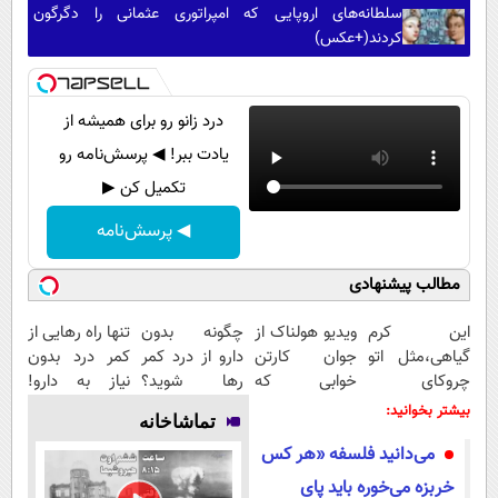
سلطانه‌های اروپایی که امپراتوری عثمانی را دگرگون
کردند(+عکس)
درد زانو رو برای همیشه از
یادت ببر! ◀ پرسش‌نامه رو
تکمیل کن ▶
◀ پرسش‌نامه
مطالب پیشنهادی
این کرم
ویدیو هولناک از
چگونه بدون
تنها راه رهایی از
گیاهی،مثل اتو
جوان کارتن
دارو از درد کمر
کمر درد بدون
چروکای
خوابی که
رها شوید؟
نیاز به دارو!
پوستتوصاف
میلیاردر شد.
(◂پرسش‌نامه
(◂پرسش‌نامه)
بیشتر بخوانید:
تماشاخانه
میکنه!50%تخفیف
آموزش رایگان
رو پرکن)
می‌دانید فلسفه «هر کس
خربزه می‌خوره باید پای