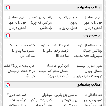
مطالب پیشنهادی
آرتروز مفاصل
درمان زانو درد
زانو درد رو تحمل
آرتروز مفاصل
خود را به طور
بدون
می‌کنی که چی؟
خود را به طور
قطعی درمان
عمل،تزریق و
راه‌حلش
قطعی درمان
کنید!
دارو
همین‌جاست!
کنید!
از سراسر وب
◗پرسش‌نامه◖
(◂پرسش‌نامه)
◂پرسش‌نامه▸
بمب جوانساز! کرم
این دکتر شیرازی کرم
کشف جدید: جلبک
بوتاکس جلبک
ترمیم زخم ایرانی را
اسپیرولینا پیری را
اسپیرولینا50%تخفیف
ساخت!!!
متوقف می
کند50%تخفیف
بدون سوزن پوستتو
این کرم جوانساز
جای بخیه داری؟؟ فقط
10سال جوون
10سال سنتو کم میکنه
در 3 هفته ترمیمش
کن50%تخفیف پاییزی
(با تخفیف ویژه)
کن!😍
مطالب پیشنهادی
خداحافظی با
ماشین پژو پارس
میخوای
کمر درد داری؟
کمردرد، بدون
برای فروش
کمردردت رو "در
دیگه بسه! در
قرص و آمپول
داری؟ اینجا
منزل" درمان
منزل درمانش