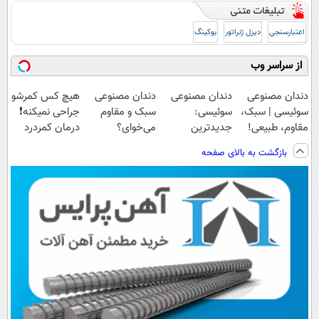
اعتبارسنجی
دیزل ژنراتور
بوکینگ
از سراسر وب
دندان مصنوعی
دندان مصنوعی
دندان مصنوعی
هیچ کس کمرشو
سوئیسی | سبک،
سوئیسی:
سبک و مقاوم
جراحی نمیکنه❗
مقاوم، طبیعی!
جدیدترین
می‌خوای؟
درمان کمردرد
ویزیت
فناوری اروپا،
پرداخت اقساطی
بدون قرص
بازگشت به بالای صفحه
رایگان+پرداخت
سبک و مقاوم |
هم داریم!😍 |
(پرسشنامه)
اقساطی😍
پرداخت قسطی
📍تهران