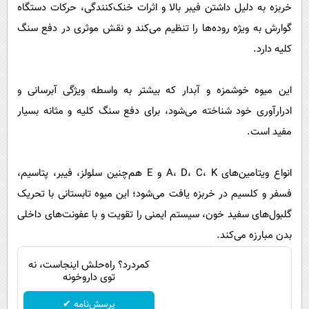
پیامک
خربزه به دلیل داشتن فیبر بالا و اثرات خنک‌کنندگی، حرکات دستگاه
سرگرمی
گوارش به ویژه روده‌ها را تنظیم می‌کند و نقش موثری در دفع سنگ
روانشناسی
فناوری
کلیه دارد.
آشپزی
گوناگون
دانلود
حوادث
این میوه خوشمزه و آبدار که بیشتر به واسطه ویژگی آبرسانی و
محیط زیست
ادرارآوری خود شناخته می‌شود، برای دفع سنگ کلیه و مثانه بسیار
مفید است.
سلامت
فرهنگی
انواع ویتامین‌های A، D، C، K و E هم‌چنین سلولز، فیبر، پتاسیم،
بین الملل
فسفر و کلسیم در خربزه یافت می‌شود؛ این میوه تابستانی با تحریک
اجتماعی
گلبول‌های سفید خون، سیستم ایمنی را تقویت و با عفونت‌های داخلی
بدن مبارزه می‌کند.
حیات وحش
سیاست خارجی
کمردرد؟ راه‌حلش اینجاست، نه
توی داروخونه
پرسش‌نامه ✔