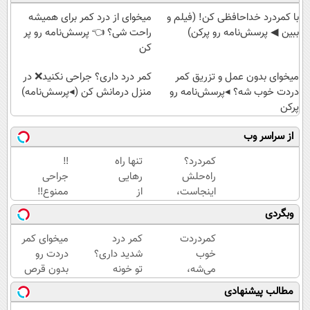
با کمردرد خداحافظی کن! (فیلم و
میخوای از درد کمر برای همیشه
ببین ◀ پرسش‌نامه رو پرکن)
راحت شی؟ 👈 پرسش‌نامه رو پر
کن
میخوای بدون عمل و تزریق کمر
کمر درد داری؟ جراحی نکنید❌ در
دردت خوب شه؟ ◂پرسش‌نامه رو
منزل درمانش کن (◂پرسش‌نامه)
پرکن
از سراسر وب
کمردرد؟
تنها راه
‼️
راه‌حلش
رهایی
جراحی
اینجاست،
از
ممنوع‼️
نه توی
کمردرد
درمان
وبگردی
داروخونه
– بدون
کمر درد
دارو،
بدون
کمردردت
کمر درد
میخوای کمر
بدون
جراحی
خوب
شدید داری؟
دردت رو
جراحی!
و دوره
می‌شه،
تو خونه
بدون قرص
«فرم
نقاهت
اگر این
درمانش کن
برای همیشه
مطالب پیشنهادی
پر کن»
پرسشنامه
(◂پرسش‌نامه
خوب کنی؟