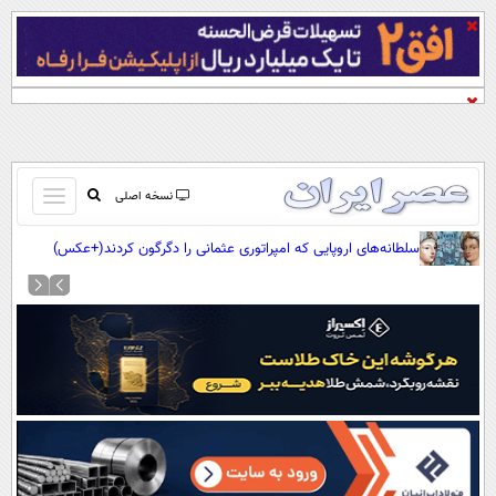
باز
نسخه اصلی
و
صفحه اول
سلطانه‌های اروپایی که امپراتوری عثمانی را دگرگون کردند(+عکس)
بسته
تماس با ما
کردن
آرشیو
منو
جستجو
نظرسنجی
آب و هوا
اوقات شرعی
پیوند ها
سواد زندگی