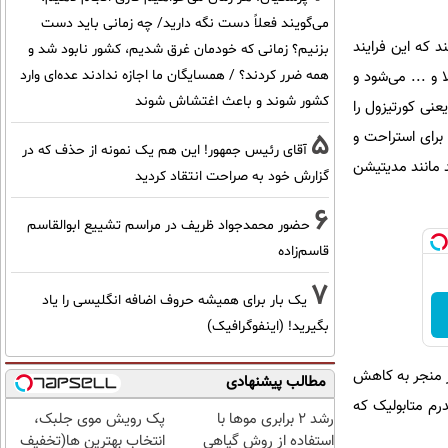
می‌گویند فعلاً دست نگه دارید/ چه زمانی باید دست
 که این فرایند
بزنیم؟ زمانی که خودمان غرق شدیم، کشور نابود شد و
و ... می‌شود و
همه ضرر کردند؟ / همسایگان ما اجازه ندادند عده‌ای وارد
کشور شوند و باعث اغتشاش شوند
نی کورتیزول را
 برای استراحت و
5
آقای رئیس جمهور! این هم یک نمونه از حذف که در
 مانند مدیتیشن
گزارش خود به صراحت انتقاد کردید
6
حضور محمدجواد ظریف در مراسم تشییع ابوالقاسم
قاسم‌زاده
7
یک بار برای همیشه حروف اضافه انگلیسی را یاد
بگیرید! (اینفوگرافیک)
ر منجر به کاهش
مطالب پیشنهادی
رم متابولیک که
رشد 2 برابری موها با
پک رویش موی جلبک،
استفاده از روش گیاهی
انتخاب بهترین ها(تخفیف