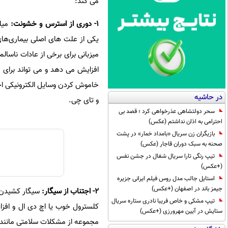
می‌ کند:
۱- دوری از استرس و خشونت:
میلی
یکی از علت های اصلی بیماری‌های
میزبانی برای برخی از عادات ناس
افزایش می ‌دهد و می ‌تواند برای 
خاموش کردن وسایل الکترونیکی اخت
در حاشیه
و تای چی.
سحر دولتشاهی عذرخواهی کرد ؛ قصد بی
احترامی به اذان نداشتم (عکس)
بازیگران زن سریال «بامداد خمار» در پشت
صحنه به سبک دوران قاجار (عکس)
تیپ رنگی تارا سریال شغال در جشن نفس
(+عکس)
استایل جالب مدل روس فیلم ایرانی جزیره
جیمز باند در اصفهان (+عکس)
۲- اجتناب از سیگار:
سیگار کشیدن م
تیپ مشکی و خاص فریبا نادری ستاره سریال
کلسترول خوب یا اچ دی ال و افزا
ستایش در آیین مهرورزی (+عکس)
مجموعه از مشکلات سلامتی مانند چاقی و دیابت نوع ۲ را به همرا