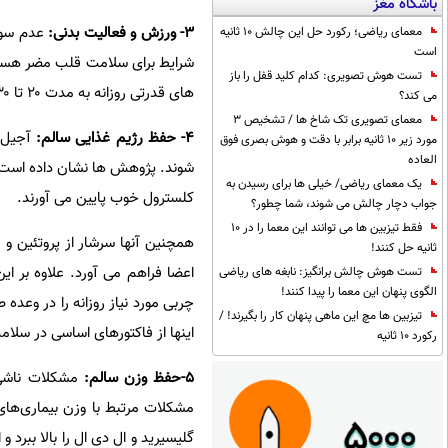
باشگاه مغز
۳- ورزش و فعالیت بدنی:
عدم سوزا
معمای ریاضی؛ رکورد حل این چالش 10 ثانیه
است
شرایط برای سلامت قلب مضر هستن
تست هوش تصویری: کدام کلید قفل را باز
های قدرتی روزانه به مدت ۲۰ تا ۳۰ دقیقه برای جلوگیری از بیماری‌های قلبی و عروقی باید انجام شوند.
می کند؟
معمای تصویری تک شاخ ها / تشخیص 3
۴- حفظ رژیم غذایی سالم:
آجیل‌ 
مورد زیر 10 ثانیه برابر با دقت و هوش بصری فوق
العاده
شوند. پژوهش‌ ها نشان داده است خ
یک معمای ریاضی/ خیلی ها برای رسیدن به
کلسترول خوب پایین می ‌آورند.
جواب دچار چالش می شوند، شما چطور؟
فقط تیزبین ها می توانند این معما را در 10
همچنین آنها سرشار از پروتئین و ف
ثانیه حل کنند!
اعضا فراهم می ‌آورد. علاوه بر ا
تست هوش چالش برانگیز: نابغه های ریاضی
الگوی پنهان این معما را پیدا کنند!
چربی مورد نیاز روزانه را در وعده 
تیزبین ها مچ این ماهی پنهان کار را بگیرند! /
اینها از فاکتورهای اساسی در سل
رکورد 10 ثانیه
۵-حفظ وزن سالم:
مشکلات مرتبط با وزن بیماری‌های