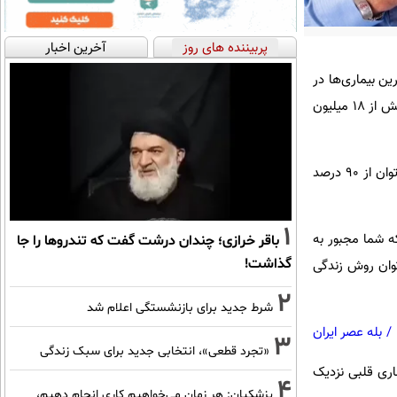
پربیننده های روز
آخرین اخبار
ن بیماری‌ها در
ایران و جهان، بیماری‌های ناشی از مشکلات قلبی و عروقی است، این شعار را می‌تواند مهم جلوه دهد، سالانه بیش از ۱۸ میلیون
به گزارش اطلاعات آنلاین، براساس مطالعات اخیر بیش از نیمی از بیماری ‌های قلبی قابل پیشگیری بوده و می ‌توان از ۹۰ درصد
1
ه شما مجبور به
باقر خرازی؛ چندان درشت گفت که تندروها را جا
گذاشت!
توان روش زندگی
2
شرط جدید برای بازنشستگی اعلام شد
/
بله عصر ایران
3
«تجرد قطعی»، انتخابی جدید برای سبک زندگی
شما را به زندگی بدون بیماری قلبی نزدیک
4
پزشکیان: هر زمان می‌خواهیم کاری انجام دهیم،