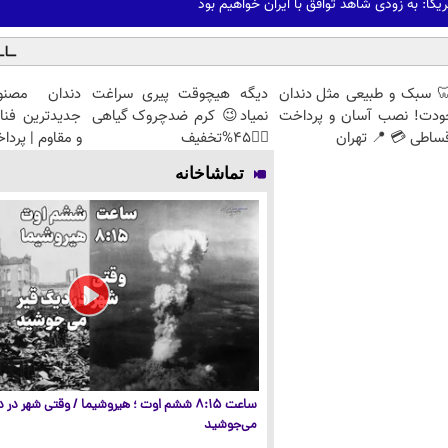
ریکا: به زودی شاهد توافق با ایران خواهیم بود
 سبک و طبیعی مثل دندان
دیگه هیچوقت پیری سراغت
دندان مصنو
ودت! نصب آسان و پرداخت
نمیاد😉 کرم ضدچروک گیاهی
جدیدترین فنا
ساطی 💳 📍 تهران
👈🏻45%تخفیف
و مقاوم | پرد
تماشاخانه
ساعت ۸:۱۵ ششم اوت ؛ هیروشیما / وقتی شهر در
می‌جوشید