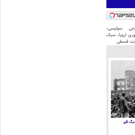
عی سوئیسی:
وری اروپا، سبک
اخت قسطی
 دیگ قیر