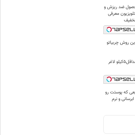
صول ضد ریزش و
تلویزیون معرفی
تخفیف
ین روش چربیاتو
30 روز دیگه این موقع حداقل5کیلو لاغر
عی که پوستت رو
برسانی و نرم