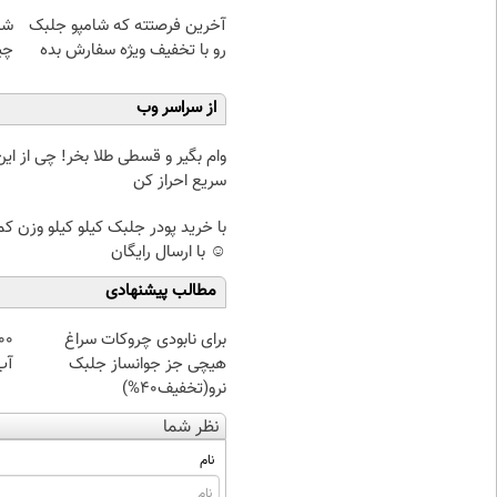
آخرین فرصتته که شامپو جلبک
شا
رو با تخفیف ویژه سفارش بده
چی
از سراسر وب
وام بگیر و قسطی طلا بخر! چی از این 
سریع احراز کن
با خرید پودر جلبک کیلو کیلو وزن ک
☺ با ارسال رایگان
مطالب پیشنهادی
برای نابودی چروکات سراغ
هیچی جز جوانساز جلبک
آب
نرو(تخفیف40%)
نظر شما
نام