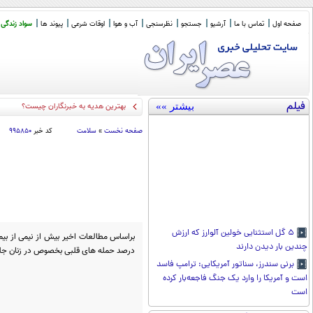
صفحه اول
تماس با ما
آرشیو
جستجو
نظرسنجی
آب و هوا
اوقات شرعی
پیوند ها
سواد زندگی
فیلم
بیشتر »»
بهترین هدیه به خبرنگاران چیست؟
صفحه نخست
»
سلامت
کد خبر
۹۹۵۸۵۰
۵ گل استثنایی خولین آلوارز که ارزش
چندین بار دیدن دارند
درصد حمله ‌های قلبی بخصوص در زنان جلو
برنی سندرز، سناتور آمریکایی: ترامپ فاسد
است و آمریکا را وارد یک جنگ فاجعه‌بار کرده
است