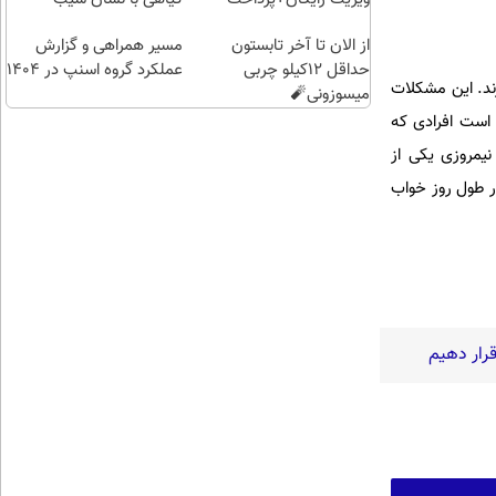
اقساطی😍
سلامت
از الان تا آخر تابستون
مسیر همراهی و گزارش
حداقل 12کیلو چربی
عملکرد گروه اسنپ در ۱۴۰۴
دارند. این مشکلات
میسوزونی🧨
 است افرادی که
نیمروزی یکی از
 انجام دهید. پژوهشگران دریافته ‌اند مردانی که حداقل ۳۰ دقیقه در طول روز خواب