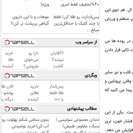
40%تخفیف فقط امروز
ویژه)
ال. هر دوی این
پس‌اندازت رو طلا کن! فقط
موهات و با این داروی
ی منظم و ورزش
با چند کلیک با حداقل‌ترین
گیاهی پرپشت تر کن!!
مبلغ...
ر روده ‌ها می‌
از سراسر وب
اثیر قرار دادن
‼️آقایان
تارا رو
خرید
نبینند‼️
می‌خوای
طلا
کاشت
بفروشی؟
آبشده
 قلب و نیز سایر
موی
با
با 100
وبگردی
طبیعی با
خودرو۴۵
هزار
وقتی پروتئین و
جدیدترین
یک‌روزه
تومن
پس‌انداز
خرید
الان طلا
یدا می ‌کنید که
متد روز
بفروشش
طلا فقط
طلای
دنیا
با ۱۰۰
آبشده
دیگه بده
هزارتومان
حتی با
سرمایه‌گ
مطالب پیشنهادی
ت متحده است. یکی از این
(امن و
۱۰۰هزارتومان
طلا با ا
راحت)
بی‌بهره
دندان مصنوعی سوئیسی |
بدون سختی شکم پهلوت رو
 فشار خون، تری
سبک، مقاوم، طبیعی!
آب کن!خرید نوشیدنی
 میزان اچ دی ال بکاهد. این شرایط خطر ابتلا به سرطان و دیابت نوع ۲ را نیز افزایش می دهد.
ویزیت رایگان+پرداخت
گیاهی با نشان سیب