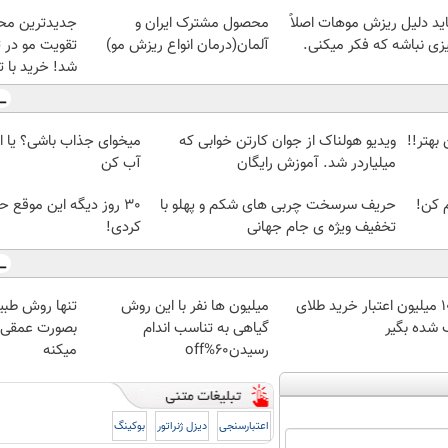
ید دلیل ریزش موهات اصلاً
محصول مشترک ایران و
جدیدترین مح
زی نباشه که فکر میکنی.
آلمان(درمان انواع ریزش مو)
تقویت مو در 
شد! خرید با 
بهتر!!
ویدیو هولناک از جوان کارتن خوابی که
میخوای جذاب باشی؟ یا ا
میلیاردر شد. آموزش رایگان
آب کن
م کن!
حریف سرسخت چربی های شکم و پهلو با
تخفیف ویژه ی جام جهانی
کردی!
100 میلیون اعتبار خرید طلای
میلیون ها نفر با این روش
تنها روش طبی
 شده بگیر
گیاهی به تناسب اندام
بصورت عمقی ا
رسیدن60%off
میکنه
اعتبارسنجی
دیزل ژنراتور
بوکینگ