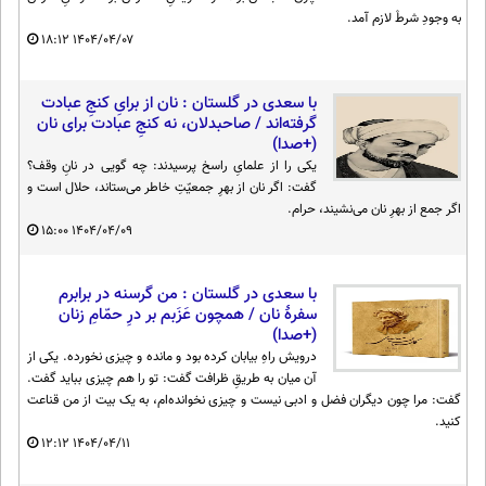
به وجودِ شرطْ لازم آمد.
۱۸:۱۲
۱۴۰۴/۰۴/۰۷
با سعدی در گلستان : نان از برایِ کنجِ عبادت
گرفته‌اند / صاحبدلان، نه کنجِ عبادت برای نان
(+صدا)
یکی را از علمایِ راسخ پرسیدند: چه گویی در نانِ وقف؟
گفت: اگر نان از بهرِ جمعیّتِ خاطر می‌ستاند، حلال است و
اگر جمع از بهرِ نان می‌نشیند، حرام.
۱۵:۰۰
۱۴۰۴/۰۴/۰۹
با سعدی در گلستان : من گرسنه در برابرم
سفرهٔ نان / همچون عَزَبم بر درِ حمّامِ زنان
(+صدا)
درویش راهِ بیابان کرده بود و مانده و چیزی نخورده. یکی از
آن میان به طریقِ ظرافت گفت: تو را هم چیزی بباید گفت.
گفت: مرا چون دیگران فضل و ادبی نیست و چیزی نخوانده‌ام، به یک بیت از من قناعت
کنید.
۱۲:۱۲
۱۴۰۴/۰۴/۱۱