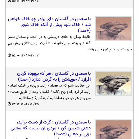
۱۵:۰۰
۱۴۰۴/۰۴/۲۱
با سعدی در گلستان : ای برادر چو خاک خواهی
شد / خاک شو، پیش از آنکه خاک شوی
(+صدا)
طایفهٔ رندان به خلافِ درویشی به در آمدند و سخنان ناسزا
گفتند و بزدند و برنجانیدند. شکایت از بی‌طاقتی پیشِ پیرِ
طریقت برد که چنین حالی رفت.
۱۵:۰۰
۱۴۰۴/۰۴/۲۳
با سعدی در گلستان : هر که بیهوده گردن
افرازد / خویشتن را به گردن اندازد (+صدا)
این حکایت شنو که در بغداد / رایت و پرده را خلاف افتاد /
رایت از گردِ راه و رنجِ رکاب / گفت با پرده از طریقِ عتاب: /
من و تو هر دو خواجه‌تاشانیم / بندهٔ بارگاهِ سلطانیم
۱۳:۱۶
۱۴۰۴/۰۴/۲۵
با سعدی در گلستان : گرت از دست برآید،
دهنی شیرین کن / مَردی آن نیست که مشتی
بزنی بر دهنی (+صدا)