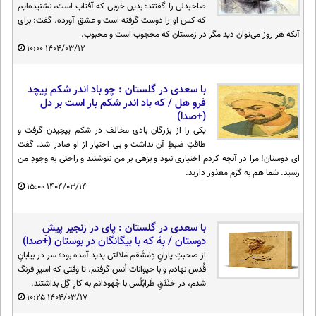
صاحبدلی را گفتند: بدین خوبی که آفتاب است، نشنیده‌ایم
که کس او را دوست گرفته است و عشق آورده. گفت: برای
آنکه هر روز می‌توان دید مگر در زمستان که محجوب است و محبوب.
۱۰:۰۰
۱۴۰۴/۰۳/۱۲
با سعدی در گلستان : چو باد اندر شکم پیچد
فرو هل / که باد اندر شکم بار است بر دل
(+صدا)
یکی را از بزرگان بادی مخالف در شکم پیچیدن گرفت و
طاقتِ ضبطِ آن نداشت و بی اختیار از او صادر شد. گفت
ای دوستان! مرا در آنچه کردم اختیاری نبود و بزهی بر من ننوشتند و راحتی به وجودِ من
رسید. شما هم به کَرَم معذور دارید.
۱۵:۰۰
۱۴۰۴/۰۳/۱۴
با سعدی در گلستان : پای در زنجیر پیشِ
دوستان / بِهْ که با بیگانگان در بوستان (+صدا)
از صحبتِ یارانِ دِمَشْقم مَلالتی پدید آمده بود؛ سر در بیابانِ
قُدس نهادم و با حیوانات اُنس گرفتم. تا وقتی که اسیرِ فرنگ
شدم، در خنْدَقِ طَرابُلُس با جُهودانم به کارِ گِل بداشتند.
۱۰:۲۵
۱۴۰۴/۰۳/۱۷