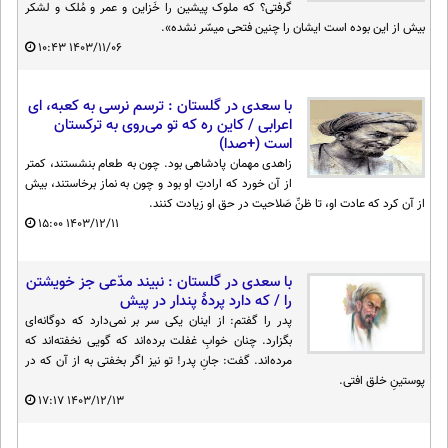
گرفتی؟ که ملوک پیشین را خَزاین و عمر و مُلک و لشکر
محیط زیست
بیش از این بوده است ایشان را چنین فتحی میسّر نشده».
۱۰:۴۳
۱۴۰۳/۱۱/۰۶
سلامت
فرهنگی
با سعدی در گلستان : ترسم نرسی به کعبه، ای
اعرابی / کاین ره که تو می‌روی به ترکستان
بین الملل
است (+صدا)
زاهدی مهمان پادشاهی بود. چون به طعام بنشستند، کمتر
اجتماعی
از آن خورد که ارادتِ او بود و چون به نماز برخاستند، بیش
از آن کرد که عادت او، تا ظنِّ صَلاحیت در حق او زیادت کنند.
حیات وحش
۱۵:۰۰
۱۴۰۳/۱۲/۱۱
سیاست خارجی
با سعدی در گلستان : نبیند مدّعی جز خویشتن
را / که دارد پردهٔ پندار در پیش
پدر را گفتم: از اینان یکی سر بر نمی‌دارد که دوگانه‌ای
بگزارد. چنان خوابِ غفلت برده‌اند که گویی نخفته‌اند که
مرده‌اند. گفت: جانِ پدر! تو نیز اگر بخفتی به از آن که در
پوستینِ خلق افتی.
۱۷:۱۷
۱۴۰۳/۱۲/۱۳