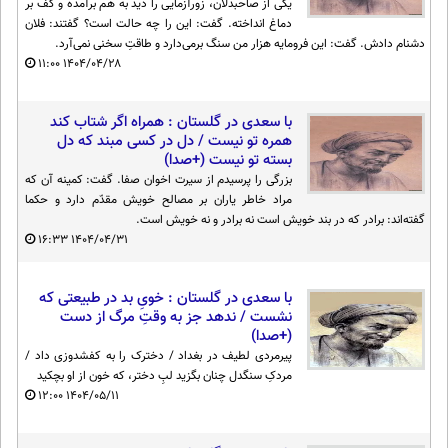
یکی از صاحبدلان، زورآزمایی را دید به هم برآمده و کف بر
دماغ انداخته. گفت: این را چه حالت است؟ گفتند: فلان
دشنام دادش. گفت: این فرومایه هزار من سنگ برمی‌دارد و طاقتِ سخنی نمی‌آرد.
۱۱:۰۰
۱۴۰۴/۰۴/۲۸
با سعدی در گلستان : همراه اگر شتاب کند
همره تو نیست / دل در کسی مبند که دل
بسته تو نیست (+صدا)
بزرگی را پرسیدم از سیرت اخوان صفا. گفت: کمینه آن که
مراد خاطر یاران بر مصالح خویش مقدّم دارد و حکما
گفته‌اند: برادر که در بند خویش است نه برادر و نه خویش است.
۱۶:۳۳
۱۴۰۴/۰۴/۳۱
با سعدی در گلستان : خویِ بد در طبیعتی که
نشست / ندهد جز به وقتِ مرگ از دست
(+صدا)
پیرمردی لطیف در بغداد / دخترک را به کفشدوزی داد /
مردکِ سنگدل چنان بگزید لبِ دختر، که خون از او بچکید
۱۲:۰۰
۱۴۰۴/۰۵/۱۱