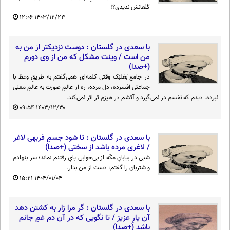
کَنْعانش ندیدی؟!
۱۲:۰۶
۱۴۰۳/۱۲/۲۳
با سعدی در گلستان : دوست نزدیکتر از من به
من است / وینت مشکل که من از وی دورم
(+صدا)
در جامع بَعْلبَک وقتی کلمه‌ای همی‌گفتم به طریقِ وعظ با
جماعتی افسرده، دل مرده، ره از عالمِ صورت به عالمِ معنی
نبرده. دیدم که نفسم در نمی‌گیرد و آتشم در هیزمِ تر اثر نمی‌کند.
۰۹:۵۴
۱۴۰۳/۱۲/۳۰
با سعدی در گلستان : تا شود جسمِ فربهی لاغر
/ لاغری مرده باشد از سختی (+صدا)
شبی در بیابانِ مکّه از بی‌خوابی پایِ رفتنم نماند؛ سر بنهادم
و شتربان را گفتم: دست از من بدار.
۱۵:۲۱
۱۴۰۴/۰۱/۰۴
با سعدی در گلستان : گر مرا زار به کشتن دهد
آن یارِ عزیز / تا نگویی که در آن دم غمِ جانم
باشد (+صدا)