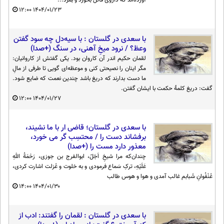
آورده‌اند که داروی قاتل بخورد و بمُرد...
۱۲:۰۰
۱۴۰۴/۰۱/۲۳
با سعدی در گلستان : با سیه‌دل چه سود گفتن
وعظ؟ / نرود میخِ آهنی، در سنگ (+صدا)
لقمان حکیم اندر آن کاروان بود. یکی گفتش از کاروانیان:
مگر اینان را نصیحتی کنی و موعظه‌ای گویی تا طرفی از مالِ
ما دست بدارند که دریغ باشد چندین نعمت که ضایع شود.
گفت: دریغ کلمهٔ حکمت با ایشان گفتن.
۱۲:۰۰
۱۴۰۴/۰۱/۲۷
با سعدی در گلستان؛ قاضی ار با ما نشیند،
برفشاند دست را / محتسِب گر می خورد،
معذور دارد مست را (+صدا)
چندان‌که مرا شیخِ اَجَلّ، ابوالفرج بن جوزی، رَحْمَةُ اللهِ
عَلَیْهِ، ترکِ سَماع فرمودی و به خلوت و عُزلت اشارت کردی،
عُنْفُوانِ شَبابم غالب آمدی و هوا و هوس طالب
۱۴:۰۰
۱۴۰۴/۰۱/۳۰
با سعدی در گلستان : لقمان را گفتند: ادب از