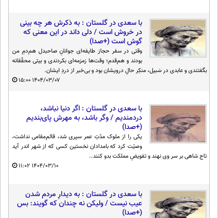
با سعدی در گلستان : به ذکرش هر چه بینی
در خروش است / دلی داند در این معنی که
گوش است (+صدا)
وقتی در سفر حجاز طایفه‌ای جوانانِ صاحبدل هم‌دمِ من
بودند و هم‌قدم؛ وقت‌ها زمزمه‌ای بکردندی و بیتی محقّقانه
بگفتندی و عابدی در سَبیل، منکِر حالِ درویشان بود و بی‌خبر از دردِ ایشان.
۱۵:۰۰
۱۴۰۴/۰۳/۰۷
با سعدی در گلستان : اگر دنیا نباشد،
دردمندیم / وگر باشد، به مهرش پای‌بندیم
(+صدا)
یکی را از ملوک مدّتِ عمر سپری شد، قائم‌مقامی نداشت،
وصیّت کرد که بامدادان نخستین کسی که از شهر اندر آید
تاج شاهی بر سر وی نهند و تفویضِ مملکت بدو کنند..
۱۱:۰۲
۱۴۰۴/۰۳/۱۰
با سعدی در گلستان : به دیدارِ مردم شدن
عیب نیست / ولیکن نه چندان که گویند: بس
(+صدا)