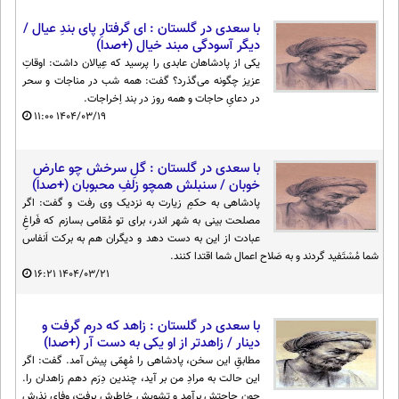
با سعدی در گلستان : ای گرفتارِ پای بندِ عیال /
دیگر آسودگی مبند خیال (+صدا)
یکی از پادشاهان عابدی را پرسید که عِیالان داشت: اوقاتِ
عزیز چگونه می‌گذرد؟ گفت: همه شب در مناجات و سحر
در دعایِ حاجات و همه روز در بند اِخراجات.
۱۱:۰۰
۱۴۰۴/۰۳/۱۹
با سعدی در گلستان : گلِ سرخش چو عارضِ
خوبان / سنبلش همچو زلفِ محبوبان (+صدا)
پادشاهی به حکمِ زیارت به نزدیک وی رفت و گفت: اگر
مصلحت بینی به شهر اندر، برای تو مُقامی بسازم که فَراغِ
عبادت از این به دست دهد و دیگران هم به برکت اَنفاس
شما مُسْتَفید گردند و به صَلاح اعمال شما اقتدا کنند.
۱۶:۲۱
۱۴۰۴/۰۳/۲۱
با سعدی در گلستان : زاهد که درم گرفت و
دینار / زاهدتر از او یکی به دست آر (+صدا)
مطابقِ این سخن، پادشاهی را مُهِمّی پیش آمد. گفت: اگر
این حالت به مرادِ من بر آید، چندین دِرَم دهم زاهدان را.
چون حاجتش برآمد و تشویشِ خاطرش برفت، وفایِ نذرش