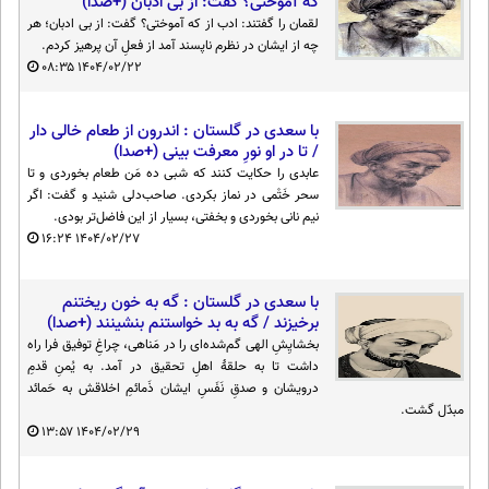
که آموختی؟ گفت: از بی ادبان (+صدا)
لقمان را گفتند: ادب از که آموختی؟ گفت: از بی ادبان؛ هر
چه از ایشان در نظرم ناپسند آمد از فعلِ آن پرهیز کردم.
۰۸:۳۵
۱۴۰۴/۰۲/۲۲
با سعدی در گلستان : اندرون از طعام خالی دار
/ تا در او نورِ معرفت بینی (+صدا)
عابدی را حکایت کنند که شبی ده مَن طعام بخوردی و تا
سحر خَتْمی در نماز بکردی. صاحب‌دلی شنید و گفت: اگر
نیم نانی بخوردی و بخفتی، بسیار از این فاضل‌تر بودی.
۱۶:۲۴
۱۴۰۴/۰۲/۲۷
با سعدی در گلستان : گه به خون ریختنم
برخیزند / گه به بد خواستنم بنشینند (+صدا)
بخشایِشِ الهی گم‌شده‌ای را در مَناهی، چراغِ توفیق فرا راه
داشت تا به حلقهٔ اهلِ تحقیق در آمد. به یُمنِ قدمِ
درویشان و صدقِ نَفَسِ ایشان ذَمائمِ اخلاقش به حَمائد
مبدّل گشت.
۱۳:۵۷
۱۴۰۴/۰۲/۲۹