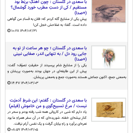
با سعدی در گلستان : چون آهنگِ بربَط بود
مستقیم / کی از دستِ مطرب خورد گوشمال؟
(+صدا)
پیشِ یکی از مشایخ گله کردم که: فلان به فَسادِ من گواهی
داده است. گفتا: به صَلاحش خجل کن!
۱۰:۲۸
۱۴۰۴/۰۲/۳۱
با سعدی در گلستان ؛ چو هر ساعت از تو به
جایی رود دل / به تنهایی اندر، صفایی نبینی
(+صدا)
یکی را از مشایخ شام پرسیدند از حقیقتِ تصوّف؛ گفت:
پیش از این طایفه‌ای در جهان بودند به‌صورت پریشان و
به‌معنی جمع، اکنون جماعتی هستند به‌صورت جمع و به‌معنی پریشان.
۱۴:۴۷
۱۴۰۴/۰۳/۰۳
با سعدی در گلستان : گفتم: این شرطِ آدمیّت
نیست / مرغْ تسبیح‌گوی و من خاموش (فیلم)
یاد دارم که شبی در کاروانی همه شب رفته بودم و سحر در
کنارِ بیشه‌ای خفته. شوریده‌ای که در آن سفر همراهِ ما بود
نعره‌ای برآورد و راهِ بیابان گرفت و یک نفس آرام نیافت.
۰۸:۵۹
۱۴۰۴/۰۳/۰۵