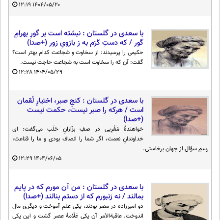
۱۲:۱۹
۱۴۰۴/۰۵/۲۰
با سعدی در گلستان : نبشته است بر گورِ بهرامِ
گور / که دستِ کَرَم به ز بازویِ زور (+صدا)
حکیمی را پرسیدند: از سخاوت و شجاعت کدام بهتر است؟
گفت: آن که را سخاوت است به شجاعت حاجت نیست.
۱۲:۲۸
۱۴۰۴/۰۵/۲۹
با سعدی در گلستان : کنجِ صبر، اختیارِ لُقمان
است / هر‌که را صبر نیست، حکمت نیست
(+صدا)
خواهندهٔ مَغْرِبی در صفِ بزّازانِ حَلَب می‌گفت: ای
خداوندانِ نعمت، اگر شما را انصاف بودی و ما را قناعت،
رسمِ سؤال از جهان برخاستی.
۱۲:۲۹
۱۴۰۴/۰۶/۰۵
با سعدی در گلستان : من آن مورم که در پایم
بمالند / نه زنبورم که از دستم بنالند (+صدا)
دو امیرزاده در مصر بودند، یکی علم آموخت و دیگری مال
اندوخت. عاقبة‌الاَمر آن یکی عَلّامهٔ عصر گشت و این یکی