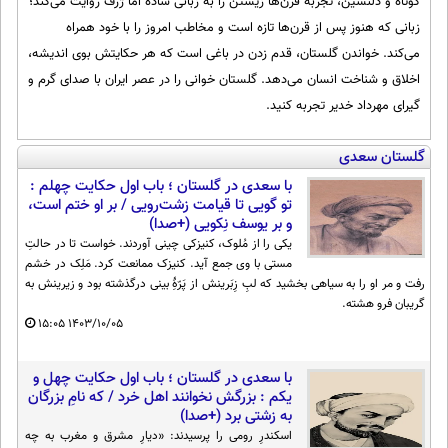
کوتاه و دلنشین، تجربه قرن‌ها زیستن را به زبانی ساده اما ژرف روایت می‌کند؛
بین الملل
حوادث
زبانی که هنوز پس از قرن‌ها تازه است و مخاطب امروز را با خود همراه
فرهنگ و هنر
سیاست خارجی
سلامت
می‌کند. خواندن گلستان، قدم زدن در باغی است که هر حکایتش بوی اندیشه،
علم و دانش
اخلاق و شناخت انسان می‌دهد. گلستان خوانی را در عصر ایران با صدای گرم و
یک برش دانایی
گیرای مهرداد خدیر تجربه کنید.
قرآن
فناوری و It
محیط زیست
گوناگون
علمی
گلستان سعدی
سفر و تفریح
فیلم
سرگرمی
اخبار کریپتو
با سعدی در گلستان ؛ باب اول حکایت چهلم :
تو گویی تا قیامت زشت‌رویی / بر او ختم است،
عصر ایران 2
اقتصاد
باشگاه مغز
و بر یوسف نِکویی (+صدا)
آموزش زبان
یکی را از مُلوک، کنیزکی چینی آوردند. خواست تا در حالتِ
خواندنی ها و دیدنی ها
ورزش
مجله تصویری سلاح
مستی با وی جمع آید. کنیزک ممانعت کرد. مَلِک در خشم
داستان کوتاه
رفت و مر او را به سیاهی بخشید که لبِ زِبَرینش از پَرّهِٔ بینی درگذشته بود و زیرینش به
سیاست
گریبان فرو هشته.
پیامک
سرگرمی
۱۵:۰۵
۱۴۰۳/۱۰/۰۵
روانشناسی
فناوری
با سعدی در گلستان ؛ باب اول حکایت چهل و
آشپزی
یکم : بزرگش نخوانند اهل خرد / که نامِ بزرگان
گوناگون
به زشتی برد (+صدا)
دانلود
حوادث
اسکندرِ رومی را پرسیدند: «دیارِ مشرق و مغرب به چه