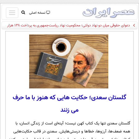
باز
نسخه اصلی
و
دعوای حقوقی میان دو نهاد دولتی؛ محکومیت نهاد ریاست‌جمهوری به پرداخت ۱۳۸ هزار
صفحه اول
بسته
میلیارد تومان
تماس با ما
کردن
آرشیو
منو
جستجو
نظرسنجی
آب و هوا
اوقات شرعی
پیوند ها
سواد زندگی
گلستان سعدی؛ حکایت هایی که هنوز با ما حرف
سیاسی
می زنند
اقتصاد
جامعه
اقتصادی
گلستان سعدی تنها یک کتاب کهن نیست؛ آینه‌ای است از زندگی انسان، با
ورزشی
اجتماعی
همه ضعف‌ها، آرزوها، خطاها و درستی‌هایش. سعدی در قالب حکایت‌هایی
خودرو