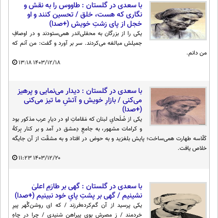
با سعدی در گلستان : طاووس را به نقش و
نگاری که هست، خلق / تحسین کنند و او
خجل از پای زشتِ خویش (+صدا)
یکی را از بزرگان به محفلی‌اندر همی‌ستودند و در اوصافِ
جمیلش مبالغه می‌کردند. سر بر آورد و گفت: من آنم که
من دانم.
۱۳:۱۸
۱۴۰۳/۱۲/۱۸
با سعدی در گلستان : دیدار می‌نمایی و پرهیز
می‌کنی / بازارِ خویش و آتشِ ما تیز می‌کنی
(+صدا)
یکی از صُلَحایِ لبنان که مَقاماتِ او در دیارِ عرب مذکور بود
و کرامات مشهور، به جامعِ دِمشق در آمد و بر کنار بِرکهٔ
کَلّاسه طهارت همی‌ساخت؛ پایش بلغزید و به حوض در افتاد و به مشقّت از آن جایگه
خلاص یافت.
۱۱:۲۳
۱۴۰۳/۱۲/۲۰
با سعدی در گلستان : گهی بر طارَمِ اعلیٰ
نشینیم / گهی بر پشتِ پایِ خود نبینیم (+صدا)
یکی پرسید از آن گم‌کرده‌فرزند / که ای روشن‌گُهر پیرِ
خردمند / ز مصرش بویِ پیراهن شنیدی / چرا در چاهِ