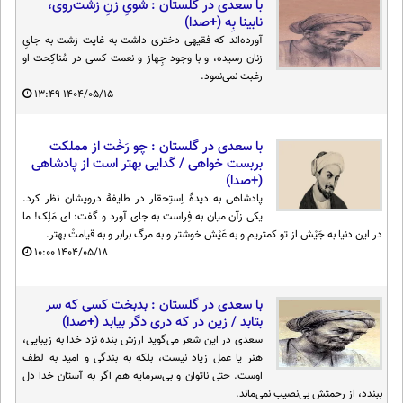
با سعدی در گلستان : شویِ زنِ زشت‌روی،
نابینا بِه (+صدا)
آورده‌اند که فقیهی دختری داشت به غایت زشت به جایِ
زنان رسیده، و با وجود جِهاز و نعمت کسی در مُناکِحت او
رغبت نمی‌نمود.
۱۳:۴۹
۱۴۰۴/۰۵/۱۵
با سعدی در گلستان : چو رَخْت از مملکت
بربست خواهی / گدایی بهتر است از پادشاهی
(+صدا)
پادشاهی به دیدهٔ اِستِحقار در طایفهٔ درویشان نظر کرد.
یکی زآن میان به فِراست به جای آورد و گفت: ای مَلِک! ما
در این دنیا به جَیْش از تو کمتریم و به عَیْش خوشتر و به مرگ برابر و به قیامتْ بهتر.
۱۰:۰۰
۱۴۰۴/۰۵/۱۸
با سعدی در گلستان : بدبخت کسی که سر
بتابد / زین در که دری دگر بیابد (+صدا)
سعدی در این شعر می‌گوید ارزش بنده نزد خدا به زیبایی،
هنر یا عمل زیاد نیست، بلکه به بندگی و امید به لطف
اوست. حتی ناتوان و بی‌سرمایه هم اگر به آستان خدا دل
ببندد، از رحمتش بی‌نصیب نمی‌ماند.