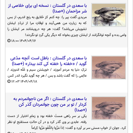
با سعدی در گلستان : نسخه ای برای خلاصی از
شر مزاحمان (+صدا)
مریدی گفت پیر را: چه کنم کز خَلایق به رنج اندرم، از بس
که به زیارتِ من همی‌آیند و اوقاتِ مرا از تردّدِ ایشان
تشویش می‌باشد؟ گفت: هر چه درویشانند مر ایشان را
وامی بده و آنچه توانگرانند از ایشان چیزی بخواه که دیگر یکی گردِ تو نگردند!
۱۸:۰۰
۱۴۰۴/۰۴/۱۶
با سعدی در گلستان : باطل است آنچه مدّعی
گوید / «خفته را خفته کی کند بیدار» (+صدا)
ترکِ دنیا به مردم آموزند / خویشتن سیم و غَلّه اندوزند /
عالِمی را که گفت باشد و بس / هر چه گوید نگیرد اندر کس
۱۲:۰۳
۱۴۰۴/۰۴/۱۸
با سعدی در گلستان : اگر من ناجوانمردم به
کردار / تو بر من چون جوانمردان گذر کن
(+صدا)
یکی بر سرِ راهی مستْ خفته بود و زمامِ اختیار از دست
رفته. عابدی بر وی گذر کرد و در آن حالتِ مستقبَح او نظر
کرد. جوان از خوابِ مستی سر بر آورد و گفت: اِذاٰ مَرُّوا بِاللَّغْوِ مَرُّوا کِراماً