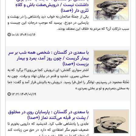
داشتنت نیست / درویش‌صفت باش و کلاهِ
تَتَری دار (+صدا)
یکی از جملهٔ صالحان به خواب دید پادشاهی را در بهشت و
پارسایی در دوزخ. پرسید که موجبِ درجاتِ این چیست و
سبب دَرَکاتِ آن؟ که مردم به خلاف این معتقد بودند.
۱۰:۱۸
۱۴۰۴/۰۱/۱۶
با سعدی در گلستان : شخصی همه شب بر سرِ
بیمار گریست / چون روز آمد، بمرد و بیمار
بزیست (+صدا)
اشتر سواری گفتش: ای درویش کجا می‌روی؟! برگرد که به
سختی بمیری. نشنید و قدم در بیابان نهاد و برفت. چون به
نَخْلهٔ محمود در رسیدیم، توانگر را اجل فرا رسید. درویش به بالینش فراز آمد و گفت: «ما
به سختی بنمردیم و تو بر بختی بمردی.»
۱۲:۲۱
۱۴۰۴/۰۱/۱۹
با سعدی در گلستان : پارسایان روی در مخلوق
/ پشت بر قبله می‌کنند نماز (+صدا)
عابدی را پادشاهی طلب کرد. اندیشید که دارویی بخورم تا
ضعیف شوم مگر اعتقادی که دارد در حق من زیادت کند