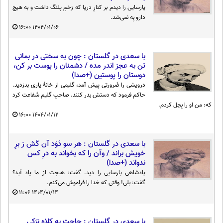
پارسایی را دیدم بر کنارِ دریا که زخمِ پلنگ داشت و به هیچ
دارو بِه نمی‌شد.
۱۶:۰۰
۱۴۰۴/۰۱/۰۶
با سعدی در گلستان : چون به سختی در بمانی
تن به عجز اندر مده / دشمنان را پوست بر کن،
دوستان را پوستین (+صدا)
درویشی را ضَرورتی پیش آمد، گلیمی از خانهٔ یاری بدزدید.
حاکم فرمود که دستش بدر کنند. صاحبِ گلیم شَفاعت کرد
که: من او را بِحِل کردم.
۱۶:۰۰
۱۴۰۴/۰۱/۱۲
با سعدی در گلستان : هر سو دَوَد آن کَش ز برِ
خویش براند / وآن را که بخواند به درِ کس
ندواند (+صدا)
پادشاهی پارسایی را دید. گفت: هیچت از ما یاد آید؟
گفت: بلی! وقتی که خدا را فراموش می‌کنم.
۱۱:۰۶
۱۴۰۴/۰۱/۱۴
با سعدی در گلستان : حاجت به کلاهِ بَرَکی