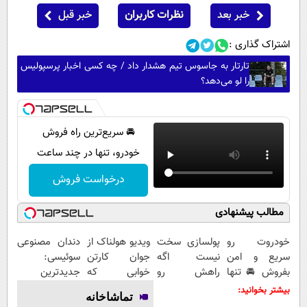
خبر بعد
نظرات کاربران
خبر قبل
اشتراک گذاری :
تارتار به جاسوس تیم هشدار داد / چه کسی اخبار پرسپولیس
را لو می‌دهد؟
🚘 سریع‌ترین راه فروش
خودرو، تنها در چند ساعت
درخواست فروش
مطالب پیشنهادی
خودروت رو
پولسازی سخت
ویدیو هولناک از
دندان مصنوعی
سریع و امن
نیست اگه
جوان کارتن
سوئیسی:
بفروش 🚘 تنها
راهش رو
خوابی که
جدیدترین
با یک بار
بدونی! " دوره
میلیاردر شد.
فناوری اروپا،
بیشتر بخوانید:
تماشاخانه
مراجعه 👇
رایگان "
آموزش رایگان
سبک و مقاوم |