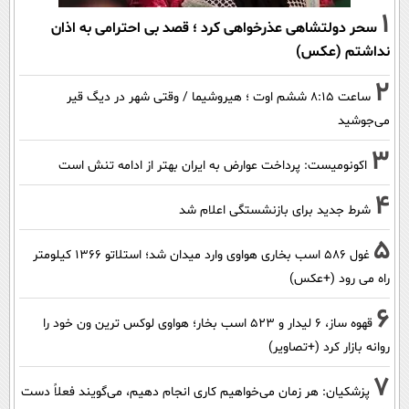
1
سحر دولتشاهی عذرخواهی کرد ؛ قصد بی احترامی به اذان
نداشتم (عکس)
2
ساعت ۸:۱۵ ششم اوت ؛ هیروشیما / وقتی شهر در دیگ قیر
می‌جوشید
3
اکونومیست: پرداخت عوارض به ایران بهتر از ادامه تنش است
4
شرط جدید برای بازنشستگی اعلام شد
5
غول 586 اسب بخاری هواوی وارد میدان شد؛ استلاتو 1366 کیلومتر
راه می رود (+عکس)
6
قهوه ساز، 6 لیدار و 523 اسب بخار؛ هواوی لوکس ترین ون خود را
روانه بازار کرد (+تصاویر)
7
پزشکیان: هر زمان می‌خواهیم کاری انجام دهیم، می‌گویند فعلاً دست