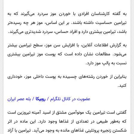
پیامک
سرگرمی
روانشناسی
به گفته کارشناسان افرادی با خوردن موز سردرد می‌گیرند که به
فناوری
تیرامین حساسیت داشته باشند. بر این اساس، موز هر چه رسیده‌تر
آشپزی
گوناگون
باشد، تیرامین بیشتری دارد و افراد حساس، سردرد شدیدتری می‌گیرند.
دانلود
حوادث
به گزارش اطلاعات آنلاین، با افزایش سن موز، سطح تیرامین بیشتر
محیط زیست
می‌شود. مطالعات نشان داده است که پوست موز تیرامین بیشتری
سلامت
نسبت به پالپ موز دارد.
فرهنگی
ینابراین از خوردن رشته‌های چسبیده به پوست داخلی موز، خودداری
بین الملل
کنید.
اجتماعی
عضویت در کانال تلگرام
/
روبیکا
/
بله عصر ایران
حیات وحش
گفتنی است تیرامین یک مونوآمین مشتق از اسید آمینه تیروزین است
سیاست خارجی
که به‌طور طبیعی در تعدادی از غذاها وجود دارد. این ماده در اثر
شکستن زنجیره پروتئینی غذاهای مانده به وجود می‌آید. تیرامین با آزاد