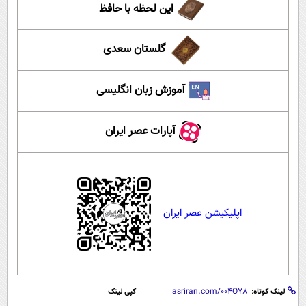
این لحظه با حافظ
گلستان سعدی
آموزش زبان انگلیسی
آپارات عصر ایران
اپلیکیشن عصر ایران
لینک کوتاه:
کپی لینک