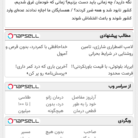
نگه دارید/ چه زمانی باید دست بزنیم؟ زمانی که خودمان غرق شدیم،
کشور نابود شد و همه ضرر کردند؟ / همسایگان ما اجازه ندادند عده‌ای وارد
کشور شوند و باعث اغتشاش شوند
مطالب پیشنهادی
لامپ اضطراری شارژی، تامین
خداحافظی با کمردرد، بدون قرص و
روشنایی در شرایط بحرانی
آمپول
ایرپاد بلوتوثی، با قیمت باورنکردنی!!
آخرین باری که درد کمر داری!
فرصت محدود
◗پرسش‌نامه رو پر کن◖
از سراسر وب
آرتروز مفاصل
درمان زانو
طلاسی
خود را به طور
درد، بدون
| تا 100
قطعی درمان
هیچگونه
میلیون
کنید!
عوارض در
وام
وبگردی
◗پرسش‌نامه◖
منزل
آنی
(◂پرسش‌نامه)
خرید
صاحب
بدون هیچ
مسیر