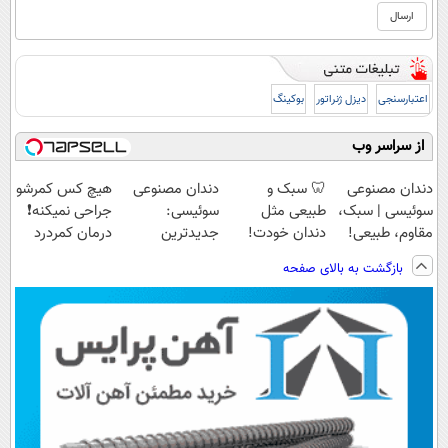
اعتبارسنجی
دیزل ژنراتور
بوکینگ
از سراسر وب
دندان مصنوعی
🦷 سبک و
دندان مصنوعی
هیچ کس کمرشو
سوئیسی | سبک،
طبیعی مثل
سوئیسی:
جراحی نمیکنه❗
مقاوم، طبیعی!
دندان خودت!
جدیدترین
درمان کمردرد
ویزیت
نصب آسان و
فناوری اروپا،
بدون قرص
بازگشت به بالای صفحه
رایگان+پرداخت
پرداخت اقساطی
سبک و مقاوم |
(پرسشنامه)
اقساطی😍
💳 📍 تهران
پرداخت قسطی