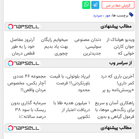
‌گزارش خطا در خبر
برچسب ها:
موز
،
سردرد
مطالب پیشنهادی
ویدیو هولناک از
دندان مصنوعی
میخوایم رایگان
آرتروز مفاصل
جوان کارتن
سوئیسی:
بهت یاد بدیم
خود را به طور
خوابی که
جدیدترین
چجوری
قطعی درمان
میلیاردر شد.
فناوری اروپا،
پولدارشی! باور
کنید!
از سراسر وب
آموزش رایگان
سبک و مقاوم |
نداری امتحانش
◗پرسش‌نامه◖
پرداخت قسطی
مجانیه
آخرین باری که درد
ایرپاد بلوتوثی، با قیمت
مجموعه ۴۶ عددی
کمر داری!
باورنکردنی!! فرصت
آچار بکس، مخصوص
◗پرسش‌نامه رو پر
محدود
مردان واقعی!!
کن◖
(مشاهده قیمت
راهکاری آسان و سریع
1 میلیون هدیه طلا با
سرمایه گذاری بدون
فوق‌العاده)
برای رنگ‌دهی موها، با
دریافت اعتبار از
ریسک با سود 38
فرمول گیاهی و بدون
تکنوپی
درصد سالانه📈
آمونیاک
مطالب پیشنهادی