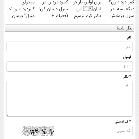
کمر درد داری؟
برای اولین بار در
کمرد درد رو در
میخوای
دیگه بسه! در
ایران🇮🇷 این
منزل درمان کن!
کمردردت رو "در
منزل درمانش
دکتر کرم ترمیم
(◂فیلم +
منزل" درمان
کن
کننده 23 روزه
پرسش‌نامه)
کنی؟ (◂فیلم +
نظر شما
(◀پرسش‌نامه)
ساخت!
◂پرسش‌نامه)
نام
ایمیل
* نظر
* کد امنیتی