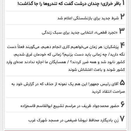
1
باقر خرازی؛ چندان درشت گفت که تندروها را جا گذاشت!
2
شرط جدید برای بازنشستگی اعلام شد
3
«تجرد قطعی»، انتخابی جدید برای سبک زندگی
4
پزشکیان: هر زمان می‌خواهیم کاری انجام دهیم، می‌گویند فعلاً دست
نگه دارید/ چه زمانی باید دست بزنیم؟ زمانی که خودمان غرق شدیم،
کشور نابود شد و همه ضرر کردند؟ / همسایگان ما اجازه ندادند عده‌ای وارد
کشور شوند و باعث اغتشاش شوند
5
آقای رئیس جمهور! این هم یک نمونه از حذف که در گزارش خود به
صراحت انتقاد کردید
6
حضور محمدجواد ظریف در مراسم تشییع ابوالقاسم قاسم‌زاده
7
زنِ بادیگارد محافظ نیوشا ضیغمی در مسجد شهرک غرب