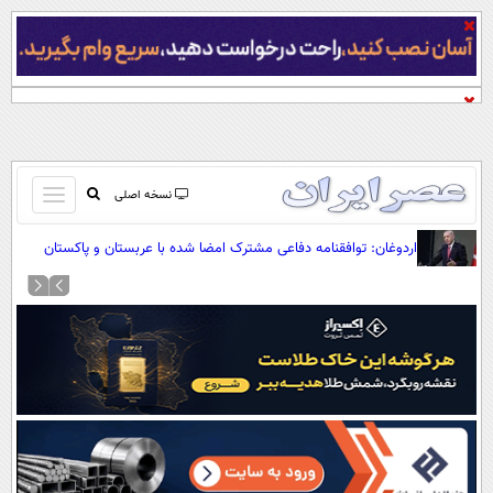
باز
نسخه اصلی
و
صفحه اول
اردوغان: توافقنامه دفاعی مشترک امضا شده با عربستان و پاکستان
بسته
علیه هیچ کشوری نیست
تماس با ما
کردن
آرشیو
منو
جستجو
نظرسنجی
آب و هوا
اوقات شرعی
پیوند ها
سواد زندگی