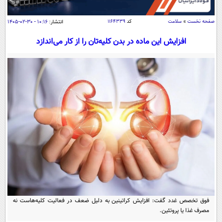
سیاسی
اقتصاد
صفحه نخست
»
سلامت
کد
۱۱۶۴۳۳۹
انتشار:
۱۰:۱۶ - ۳۰-۰۲-۱۴۰۵
جامعه
اقتصادی
افزایش این ماده در بدن کلیه‌تان را از کار می‌اندازد
ورزشی
اجتماعی
خودرو
بین الملل
حوادث
فرهنگ و هنر
سیاست خارجی
سلامت
علم و دانش
یک برش دانایی
قرآن
فناوری و It
محیط زیست
گوناگون
علمی
سفر و تفریح
فیلم
سرگرمی
اخبار کریپتو
عصر ایران 2
اقتصاد
باشگاه مغز
آموزش زبان
خواندنی ها و دیدنی ها
ورزش
مجله تصویری سلاح
فوق تخصص غدد گفت: افزایش کراتینین به دلیل ضعف در فعالیت کلیه‌هاست نه
داستان کوتاه
سیاست
مصرف غذا یا پروتئین.