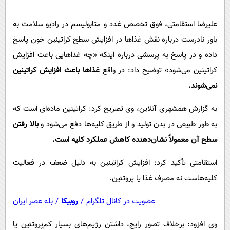
پیامک
سرگرمی
روانشناسی
علیرضا استقامتی، فوق تخصص غدد و متابولیسم در رادیو سلامت به
فناوری
باور نادرست درباره نقش غذاها در افزایش سطح کراتینین خون پاسخ
آشپزی
گوناگون
داده و در پاسخ به پرسشی درباره اینکه «چه غذاهایی باعث افزایش
دانلود
حوادث
کراتینین می‌شود» توضیح داد: در واقع
غذاها باعث افزایش کراتینین
محیط زیست
نمی‌شوند.
سلامت
به گزارش همشهری آنلاین، وی تصریح کرد: کراتینین ماده‌ای است که
فرهنگی
به طور طبیعی در بدن تولید و از طریق کلیه‌ها دفع می‌شود و
بالا رفتن
بین الملل
سطح آن معمولاً نشان‌دهنده کاهش عملکرد کلیه است.
اجتماعی
استقامتی تأکید کرد: افزایش کراتینین به دلیل ضعف در فعالیت
حیات وحش
کلیه‌هاست نه مصرف غذا یا پروتئین.
سیاست خارجی
عضویت در کانال تلگرام
/
روبیکا
/
بله عصر ایران
وی افزود: برخلاف تصور رایج، داشتن رژیم‌های بسیار کم‌پروتئین یا