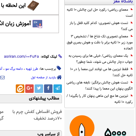
باشگاه مغز
این لحظه با
معمای ریاضی؛ رکورد حل این چالش 10 ثانیه
است
آموزش زبان ان
تست هوش تصویری: کدام کلید قفل را باز
می کند؟
معمای تصویری تک شاخ ها / تشخیص 3
مورد زیر 10 ثانیه برابر با دقت و هوش بصری فوق
العاده
یک معمای ریاضی/ خیلی ها برای رسیدن به
لینک کوتاه:
جواب دچار چالش می شوند، شما چطور؟
برچسب ها:
طرز تهیه
،
دلمه برگ مو
،
آش
فقط تیزبین ها می توانند این معما را در 10
ثانیه حل کنند!
بازدید از صفحه اول
تست هوش چالش برانگیز: نابغه های ریاضی
الگوی پنهان این معما را پیدا کنند!
تیزبین ها مچ این ماهی پنهان کار را بگیرند! /
مطالب پیشنهادی
رکورد 10 ثانیه
فروش اقساطی کفش چرم با
مو
70درصد تخفیف
گیاهی! 
از سراسر وب