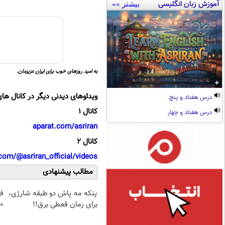
آموزش زبان انگلیسی
بیشتر »»
به امید روزهای خوب برای ایران عزیزمان.
ویدئوهای دیدنی دیگر در کانال های
درس هفتاد و پنج
کانال 1
درس هفتاد و چهار
aparat.com/asriran
کانال 2
com/@asriran_official/videos
مطالب پیشنهادی
پنکه مه پاش دو طبقه شارژی،
ف
برای زمان قعطی برق!!
70درصد