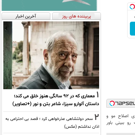
پربیننده های روز
آخرین اخبار
1
معماری که در 92 سالگی هنوز خلق می کند؛
داستان آلوارو سیزا، شاعر بتن و نور (+تصاویر)
2
رای اصلاح مو و
سحر دولتشاهی عذرخواهی کرد ؛ قصد بی احترامی به
و ببینی باور
اذان نداشتم (عکس)