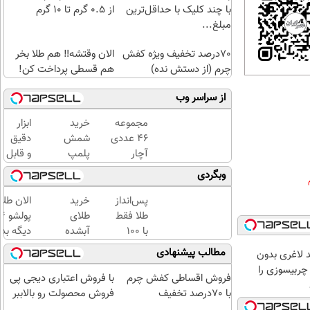
با چند کلیک با حداقل‌ترین
از ۰.۵ گرم تا ۱۰ گرم
مبلغ...
70درصد تخفیف ویژه کفش
الان وقتشه‼️ هم طلا بخر
چرم (از دستش نده)
هم قسطی پرداخت کن!
از سراسر وب
مجموعه
خرید
ابزار
۴۶ عددی
شمش
دقیق
آچار
پلمپ
و قابل
بکس،
طلاسی،
اعتماد
وبگردی
مخصوص
از ۰.۵
برای
مردان
گرم تا
اندازه
پس‌انداز
خرید
الان طلا
واقعی!!
۱۰ گرم
گیری
طلا فقط
طلای
(مشاهده
فشار
با ۱۰۰
آبشده
دیگه بده
قیمت
خون
هزارتومان
حتی با
سرمایه‌گ
مطالب پیشنهادی
 لاغری بدون
فوق‌العاده)
در
(امن و
۱۰۰هزارتومان
طلا با ا
چربیسوزی را
خانه
راحت)
بی‌بهره
فروش اقساطی کفش چرم
با فروش اعتباری دیجی پی
(نصف
با 70درصد تخفیف
فروش محصولت رو بالاببر
قیمت)