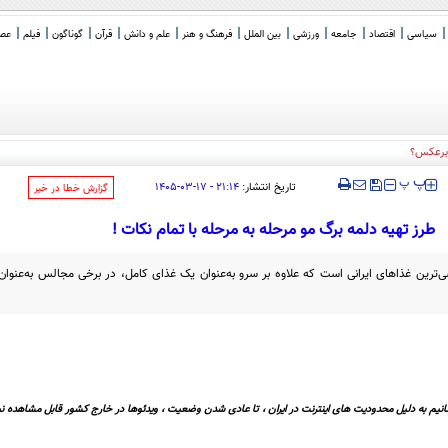
سیاسی
اقتصاد
جامعه
ورزشی
بین الملل
فرهنگ و هنر
علم و دانش
قرآن
گوناگون
فیلم
عصر 
ا برعکس؟
‍‍‍ پ
پ
تاریخ انتشار:
۲۱:۱۴ - ۱۷-۰۳-۱۴۰۵
‌گزارش خطا در خبر
طرز تهیه دلمه برگ مو مرحله به مرحله با تمام نکات !
ترین غذا‌های ایرانی است که علاوه بر سرو به‌عنوان یک غذای کامل، در برخی مجالس به‌عنوان 
نیم به دلیل محدودیت های اینترنت در ایران ، تا عادی شدن وضعیت ، ویدئوها در خارج کشور قابل مشاهده نی