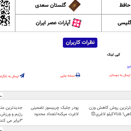
 حافظ
گلستان سعدی
گلیسی
آپارات عصر ایران
نظرات کاربران
کپی لینک
پز
ارسال به دوستان
نسخه چاپی
ارسال به تلگرام
ثرترین روش کاهش وزن
پودر جلبک چربیسوز تضمینی
جدیدترین متد
5تا۷کیلو لاغری😍
لاغرت میکنه/تعداد محدود
رژیم و ورزش 
3برابر می کند