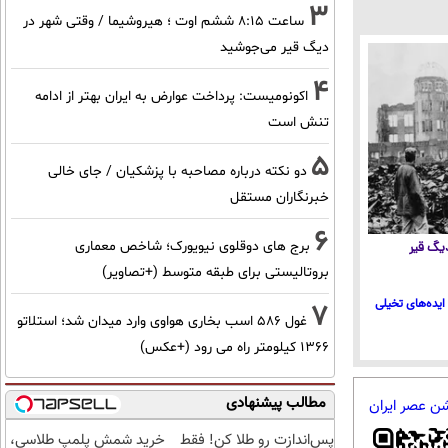
3
ساعت ۸:۱۵ ششم اوت ؛ هیروشیما / وقتی شهر در
دیگ قیر می‌جوشید
4
اکونومیست: پرداخت عوارض به ایران بهتر از ادامه
تنش است
5
دو نکته درباره مصاحبه با پزشکیان / جای خالی
خبرنگاران مستقل
6
برج های دوقلوی نیویورک؛ شاخص معماری
 دیگ قیر
بروتالیستی برای طبقه متوسط (+تصاویر)
ایده‌های تخیلی
7
غول 586 اسب بخاری هواوی وارد میدان شد؛ استلاتو
1366 کیلومتر راه می رود (+عکس)
مطالب پیشنهادی
شن عصر ایران
پس‌اندازت رو طلا کن! فقط
خرید شمش پلمپ طلاسی،