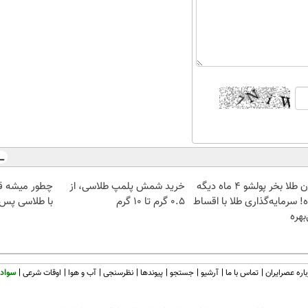
الان طلا بخر پولشو 4 ماه دیگه
خرید شمش پلمپ طلاسی، از
چطور میشه ق
! سرمایه‌گذاری طلا با اقساط
۰.۵ گرم تا ۱۰ گرم
با طلاسی پس ا
بهره
اره عصرایران
تماس با ما
آرشیو
جستجو
پیوندها
نظرسنجی
آب و هوا
اوقات شرعی
سواد 