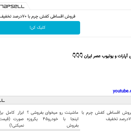
فروش اقساطی کفش چرم با 70درصد تخفیف
کلیک کن!
 آپارات و یوتیوب عصر ایران 👇👇👇
youtube.
روش اقساطی کفش چرم با
ماشینت رو میخوای بفروشی ؟
ابزار کامل ب
 تخفیف
اینجا با خودرو45 یکروزه
صورت (قیمت ر
بفروش
نمیکنی!)