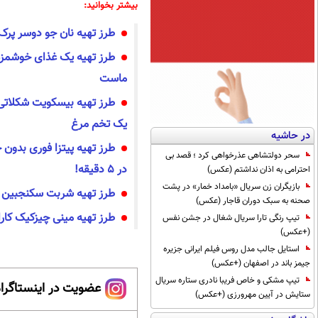
بیشتر بخوانید:
طرز تهیه نان جو دوسر پرک؛
طرز تهیه یک غذای خوشمزه
ماست
طرز تهیه بیسکویت شکلاتی
یک تخم مرغ
در حاشیه
طرز تهیه پیتزا فوری بدون 
سحر دولتشاهی عذرخواهی کرد ؛ قصد بی
در ۵ دقیقه!
احترامی به اذان نداشتم (عکس)
بازیگران زن سریال «بامداد خمار» در پشت
طرز تهیه شربت سکنجبین هم
صحنه به سبک دوران قاجار (عکس)
طرز تهیه مینی چیزکیک کار
تیپ رنگی تارا سریال شغال در جشن نفس
(+عکس)
استایل جالب مدل روس فیلم ایرانی جزیره
جیمز باند در اصفهان (+عکس)
تیپ مشکی و خاص فریبا نادری ستاره سریال
عضویت در اینستاگرام
ستایش در آیین مهرورزی (+عکس)