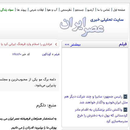
صفحه اول
تماس با ما
آرشیو
جستجو
نظرسنجی
آب و هوا
اوقات شرعی
پیوند ها
سواد زندگی
فیلم
بیشتر »»
عزاداری را اسلام وارد فرهنگ ایرانی کرد ی
فیلم
»
گوناگون
کد خبر
۱۱۶۸۸۶۰
دلمه برگ مو یکی از محبوب‌ترین و مجلسی‌
پذیرایی می‌شود.
رئیس جمهور: سایپا و چند شرکت دیگر هم
مثل ایران‌خودرو واگذار خواهند شد
منبع: دلگرم
واکنش دکتر پزشکیان به اقدام مادر
کردستانی که پول دیه دخترش را خرج
به استحضار همراهان فرهیخته عصر ایران می رسا
مدرسه‌سازی کرد
پوزش ما را بپذیرید؛ قدرتان را می دانیم.