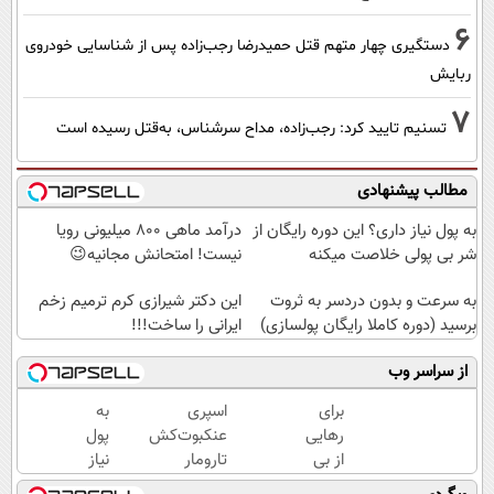
6
دستگیری چهار متهم قتل حمیدرضا رجب‌زاده پس از شناسایی خودروی
ربایش
7
تسنیم تایید کرد: رجب‌زاده، مداح سرشناس، به‌قتل رسیده است
مطالب پیشنهادی
به پول نیاز داری؟ این دوره رایگان از
درآمد ماهی 800 میلیونی رویا
شر بی پولی خلاصت میکنه
نیست! امتحانش مجانیه😉
به سرعت و بدون دردسر به ثروت
این دکتر شیرازی کرم ترمیم زخم
برسید (دوره کاملا رایگان پولسازی)
ایرانی را ساخت!!!
از سراسر وب
برای
اسپری
به
رهایی
عنکبوت‌‌کش
پول
از بی
تارومار
نیاز
پولی
ازبین‌برنده
داری؟