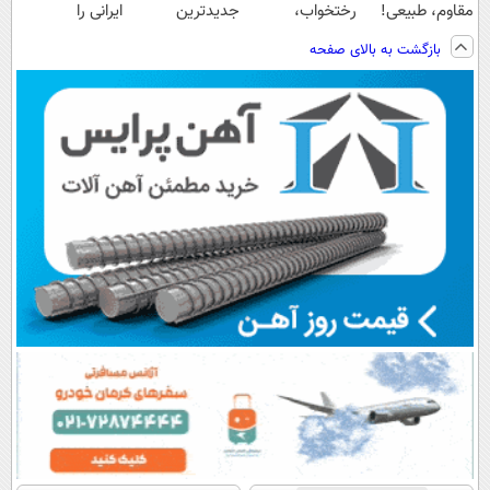
مقاوم، طبیعی!
رختخواب،
جدیدترین
ایرانی را
ویزیت
مناسب برای
فناوری اروپا،
ساخت!!!
بازگشت به بالای صفحه
رایگان+پرداخت
مقابله با انواع
سبک و مقاوم |
اقساطی😍
ساس
پرداخت قسطی