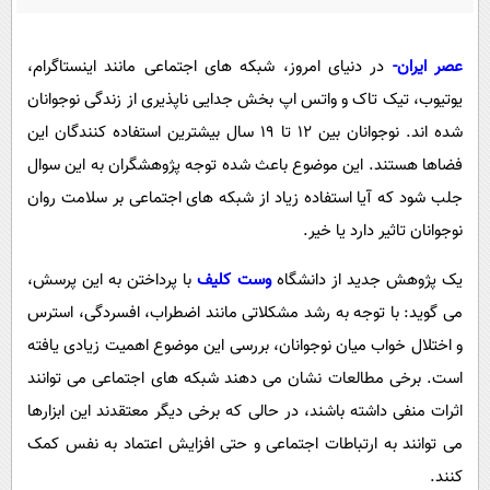
پیامک
سرگرمی
روانشناسی
فناوری
عصر ایران-
در دنیای امروز، شبکه ‌های اجتماعی مانند اینستاگرام،
آشپزی
گوناگون
یوتیوب، تیک ‌تاک و واتس اپ بخش جدایی‌ ناپذیری از زندگی نوجوانان
دانلود
شده‌ اند. نوجوانان بین 12 تا 19 سال بیشترین استفاده ‌کنندگان این
حوادث
فضاها هستند. این موضوع باعث شده توجه پژوهشگران به این سوال
محیط زیست
جلب شود که آیا استفاده زیاد از شبکه ‌های اجتماعی بر سلامت روان
سلامت
نوجوانان تاثیر دارد یا خیر.
فرهنگی
یک پژوهش جدید از دانشگاه
وست کلیف
با پرداختن به این پرسش،
بین الملل
می گوید: با توجه به رشد مشکلاتی مانند اضطراب، افسردگی، استرس
اجتماعی
و اختلال خواب میان نوجوانان، بررسی این موضوع اهمیت زیادی یافته
حیات وحش
است. برخی مطالعات نشان می ‌دهند شبکه‌ های اجتماعی می ‌توانند
اثرات منفی داشته باشند، در حالی که برخی دیگر معتقدند این ابزارها
سیاست خارجی
می ‌توانند به ارتباطات اجتماعی و حتی افزایش اعتماد به نفس کمک
کنند.