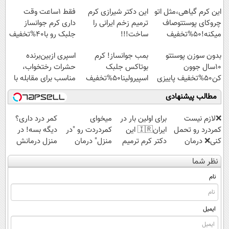
ساس
این کرم گیاهی،مثل اتو
این دکتر شیرازی کرم
فقط 1ساعت وقت
چروکای پوستتوصاف
ترمیم زخم ایرانی را
داری کرم جوانساز
میکنه!50%تخفیف
ساخت!!!
جلبک رو با40%تخفیف
بخری!
بدون سوزن پوستتو
بمب جوانساز! کرم
اسپری ازبین‌برنده
10سال جوون
بوتاکس جلبک
حشرات رختخواب،
کن50%تخفیف پاییزی
اسپیرولینا50%تخفیف
مناسب برای مقابله با
انواع ساس
مطالب پیشنهادی
❌لازم نیست
برای اولین بار در
میخوای
کمر درد داری؟
کمردرد رو تحمل
ایران🇮🇷 این
کمردردت رو "در
دیگه بسه! در
کنی❌ درمان
دکتر کرم ترمیم
منزل" درمان
منزل درمانش
بدون جراحی و
کننده 23 روزه
کنی؟ (◂فیلم +
کن
نظر شما
قرص
ساخت!
◂پرسش‌نامه)
(◀پرسش‌نامه)
(پرسشنامه)
نام
ایمیل