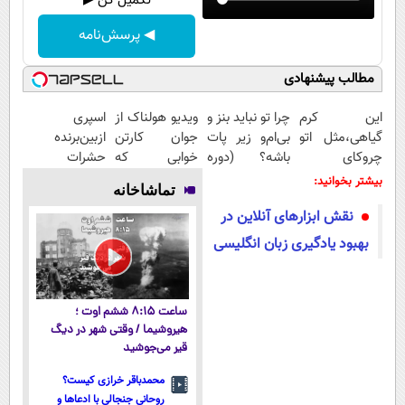
تکمیل کن ▶
◀ پرسش‌نامه
مطالب پیشنهادی
این کرم
چرا تو نباید بنز و
ویدیو هولناک از
اسپری
گیاهی،مثل اتو
بی‌ام‌و زیر پات
جوان کارتن
ازبین‌برنده
چروکای
باشه؟ (دوره
خوابی که
حشرات
پوستتوصاف
رایگان درآمد
میلیاردر شد.
رختخواب،
بیشتر بخوانید:
تماشاخانه
میکنه!50%تخفیف
میلیاردی)
آموزش رایگان
مناسب برای
نقش ابزارهای آنلاین در
مقابله با انواع
ساس
بهبود یادگیری زبان انگلیسی
ساعت ۸:۱۵ ششم اوت ؛
هیروشیما / وقتی شهر در دیگ
قیر می‌جوشید
محمدباقر خرازی کیست؟
روحانی جنجالی با ادعاها و