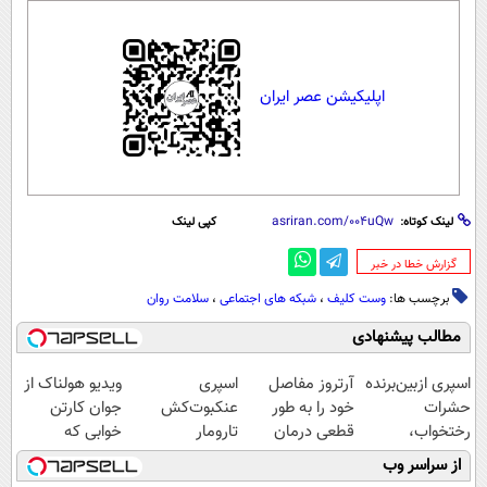
اپلیکیشن عصر ایران
لینک کوتاه:
کپی لینک
‌گزارش خطا در خبر
برچسب ها:
وست کلیف
،
شبکه های اجتماعی
،
سلامت روان
مطالب پیشنهادی
اسپری ازبین‌برنده
آرتروز مفاصل
اسپری
ویدیو هولناک از
حشرات
خود را به طور
عنکبوت‌‌کش
جوان کارتن
رختخواب،
قطعی درمان
تارومار
خوابی که
مناسب برای
کنید!
ازبین‌برنده انواع
میلیاردر شد.
از سراسر وب
مقابله با انواع
◗پرسش‌نامه◖
عنکبوت
آموزش رایگان