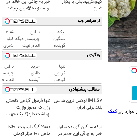
کیلومترپیمایش با یکبار
خبر به چاقی این خانم در
شارژ
برنامه زنده😳ببین چیشد
از سراسر وب
تیکه
با این
5تا7
سنگین
چربیسوز دیگه
کیلو
گوینده
اندام فیت
لاغری
سابق
آرزو
در هر
وبگردی
خبر به
نیست(تخفیف
ماه با
چاقی
تا امشب)
این
تنها
خرید
با این
این
نوشیدنی
فرمول
طلای
چربیسوز
خانم
گیاهی❗
گیاهی
آبشده
اندام فی
در
سفارش
کاهش
حتی با
آرزو
مطالب پیشنهادی
برنامه
با نصف
وزن که
۱۰۰هزارتومان
نیست(ت
زنده😳
قیمت
مجوز
تا امشب
IM LS7 لوکس ترین شاسی
تنها فرمول گیاهی کاهش
ببین
🔥
وزارت
بلند برقی ایران
وزن که مجوز وزارت
 موارد زیر
کمک
چیشد
بهداشت
بهداشت دارد(کلیک جهت
دارد(کلیک
سفارش)
تیکه سنگین گوینده سابق
جهت
3000 گیگ اینترنت؛ فقط
خبر به چاقی این خانم در
سفارش)
ماهی 100 هزار تومان