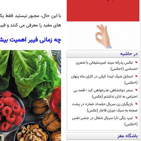
با این حال، مجبور نیستید فقط یکی
های مفید را معرفی می کنند و فیبر
چه زمانی فیبر اهمیت بیش
در حاشیه
عکس پدرانه سپند امیرسلیمانی با شعری
احساسی (+عکس)
استایل شیک لیندا کیانی در اکران ماه پنهان
(+عکس)
سحر دولتشاهی عذرخواهی کرد ؛ قصد بی
احترامی به اذان نداشتم (عکس)
بازیگران زن سریال «بامداد خمار» در پشت
صحنه به سبک دوران قاجار (عکس)
تیپ رنگی تارا سریال شغال در جشن نفس
(+عکس)
باشگاه مغز