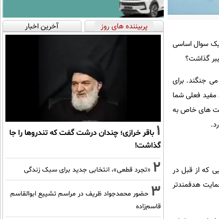
پربیننده های روز
آخرین اخبار
 یک سوال اساسی
یبر گذاشت؟
می جنگند. برای
 مفید فعلی شما
عیت های خاص به
د.
1
باقر خرازی؛ چندان درشت گفت که تندروها را جا
گذاشت!
2
ی که از قبل در
«تجرد قطعی»، انتخابی جدید برای سبک زندگی
حمایت هدفمندتر
3
حضور محمدجواد ظریف در مراسم تشییع ابوالقاسم
قاسم‌زاده