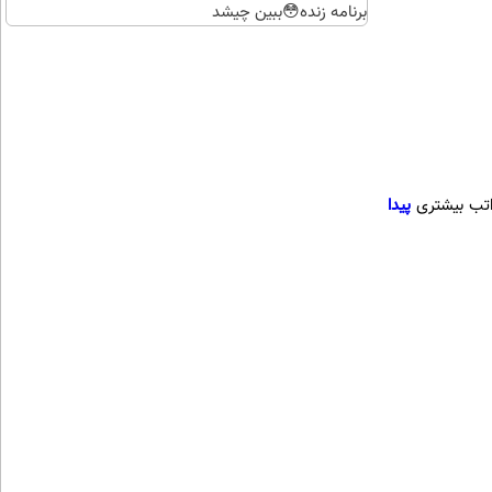
برنامه زنده😳ببین چیشد
راتب بیشتری
پیدا