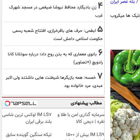
/
بله عصر ایران
4
زنِ بادیگارد محافظ نیوشا ضیغمی در مسجد شهرک
یوتیک ها میکروب
غرب
5
ابطحی: حرف های باقرخرازی، افتتاح شعبه رسمی
حکومت اسلامی داعش است
6
بانوی معماری که به بتن روح داد؛ درباره سوتلانا کانا
رادویچ (+تصاویر)
7
خمسه: همه بازیگرها شیطنت هایی داشتند ولی اکبر
عبدی، مرد خانواده بود
مطالب پیشنهادی
سرمایه گذاری امن با طلا و
IM LS7 لوکس ترین شاسی
نقره | دیجی کالا
بلند برقی ایران
IM LS9 بیش از 1500
تیکه سنگین گوینده سابق