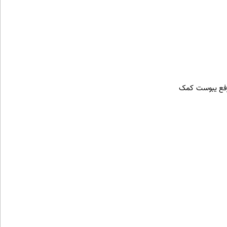
 رفع یبوست کمک