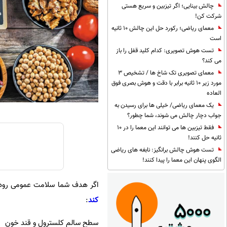
چالش بینایی؛ اگر تیزبین و سریع هستی
شرکت کن!
معمای ریاضی؛ رکورد حل این چالش 10 ثانیه
است
تست هوش تصویری: کدام کلید قفل را باز
می کند؟
معمای تصویری تک شاخ ها / تشخیص 3
مورد زیر 10 ثانیه برابر با دقت و هوش بصری فوق
العاده
یک معمای ریاضی/ خیلی ها برای رسیدن به
جواب دچار چالش می شوند، شما چطور؟
فقط تیزبین ها می توانند این معما را در 10
ثانیه حل کنند!
تست هوش چالش برانگیز: نابغه های ریاضی
الگوی پنهان این معما را پیدا کنند!
اگر هدف شما سلامت عمومی روده اس
کند
:
سطح سالم کلسترول و قند خون