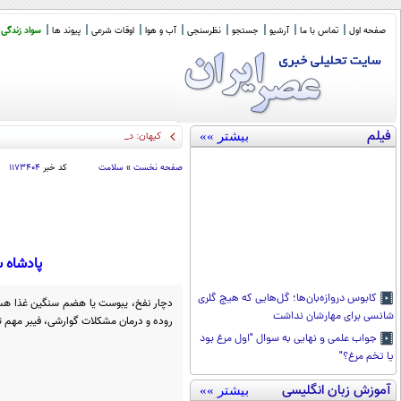
صفحه اول
تماس با ما
آرشیو
جستجو
نظرسنجی
آب و هوا
اوقات شرعی
پیوند ها
سواد زندگی
فیلم
بیشتر »»
کیهان: دولت به فکر حفاظت از معیشت
_
صفحه نخست
»
سلامت
کد خبر
۱۱۷۳۴۰۴
پادشاه س
کابوس دروازه‌بان‌ها؛ گل‌هایی که هیچ گلری
دچار نفخ، یبوست یا هضم سنگین غذا هست
شانسی برای مهارشان نداشت
روده و درمان مشکلات گوارشی، فیبر مهم تر
جواب علمی و نهایی به سوال "اول مرغ بود
یا تخم مرغ؟"
آموزش زبان انگلیسی
بیشتر »»