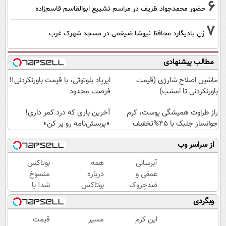
6
حضور محمدجواد ظریف در مراسم تشییع ابوالقاسم قاسم‌زاده
7
زنِ بادیگارد محافظ نیوشا ضیغمی در مسجد شهرک غرب
مطالب پیشنهادی
ماشین اصلاح شارژی (قیمت
ایرپاد بلوتوثی، با قیمت باورنکردنی!!
باورنکردنی تا امشب)
فرصت محدود
راز طراوت همیشگی پوست، کرم
آخرین باری که درد کمر داری!
جوانساز جلبک با 45%تخفیف
◗پرسش‌نامه رو پر کن◖
از سراسر وب
آبرسانی
همه
بوتاکس
عمقی و
درباره
منسوخ
ضدچروک
بوتاکس
شد! با
قوی
حرف
کرم
وبگردی
گیاهی
میزنن؛ اما
جوانساز
بدون
کمتر
جلبک10،12سال
این کرم
مسیر
قیمت