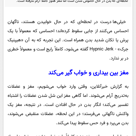
لحظه‌ای که بدن در حال خاموش شدن است اما مغز هنوز کاملاً آرام نگرفته است.
پیامک
سرگرمی
روانشناسی
فناوری
خیلی‌ها درست در لحظه‌ای که در حال خوابیدن هستند، ناگهان
آشپزی
گوناگون
احساس می‌کنند از جایی سقوط کرده‌اند؛ احساسی که معمولاً با یک
دانلود
حوادث
پرش یا تکان شدید بدن همراه است. این تجربه که به آن «هیپنیک
محیط زیست
جرک» - Hypnic Jerk گفته می‌شود، کاملاً رایج است و معمولاً خطری
در بر ندارد.
سلامت
فرهنگی
مغز بین بیداری و خواب گیر می‌کند
بین الملل
به گزارش خبرآنلاین، وقتی وارد خواب می‌شویم، مغز و عضلات
اجتماعی
به‌تدریج آرام می‌شوند. اما گاهی مغز این شل شدن عضلات را اشتباه
حیات وحش
تفسیر می‌کند؛ انگار بدن در حال افتادن است. در نتیجه، مغز یک
واکنش ناگهانی می‌فرستد؛ در این لحظه، عضلات منقبض می‌شوند،
سیاست خارجی
بدن می‌پرد و فرد حس سقوط پیدا می‌کند.