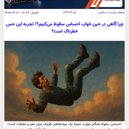
سیاسی
اقتصاد
صفحه نخست
»
سلامت
کد
۱۱۷۴۰۳۹
انتشار:
۰۸:۳۶ - ۰۹-۰۴-۱۴۰۵
جامعه
اقتصادی
چرا گاهی در حین خواب احساس سقوط می‌کنیم؟/ تجربه این حس
خطرناک است؟
ورزشی
اجتماعی
خودرو
بین الملل
حوادث
فرهنگ و هنر
سیاست خارجی
سلامت
علم و دانش
یک برش دانایی
قرآن
فناوری و It
محیط زیست
گوناگون
علمی
سفر و تفریح
فیلم
سرگرمی
اخبار کریپتو
عصر ایران 2
اقتصاد
باشگاه مغز
آموزش زبان
خواندنی ها و دیدنی ها
ورزش
مجله تصویری سلاح
داستان کوتاه
سیاست
احساس سقوط هنگام خواب، نتیجه یک سوءتفاهم کوچک میان مغز و عضلات است؛