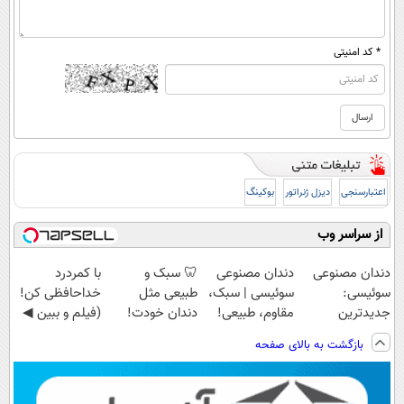
* کد امنیتی
اعتبارسنجی
دیزل ژنراتور
بوکینگ
از سراسر وب
دندان مصنوعی
دندان مصنوعی
🦷 سبک و
با کمردرد
سوئیسی:
سوئیسی | سبک،
طبیعی مثل
خداحافظی کن!
جدیدترین
مقاوم، طبیعی!
دندان خودت!
(فیلم و ببین ◀
فناوری اروپا،
ویزیت
نصب آسان و
پرسش‌نامه رو
بازگشت به بالای صفحه
سبک و مقاوم |
رایگان+پرداخت
پرداخت اقساطی
پرکن)
پرداخت قسطی
اقساطی😍
💳 📍 تهران