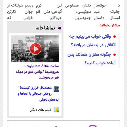
با جوانساز
دندان مصنوعی
این کرم
ویدیو هولناک از
جلبک عید
سوئیسی:
گیاهی،مثل اتو
جوان کارتن
امسال ۱۰سال
جدیدترین
چروکای
خوابی که
جوون تری
فناوری اروپا،
پوستتوصاف
میلیاردر شد.
بیشتر بخوانید:
تماشاخانه
سبک و مقاوم |
میکنه!50%تخفیف
آموزش رایگان
وقتی خواب می‌بینیم چه
پرداخت قسطی
اتفاقی در بدنمان می‌افتد؟
چگونه مغز را همانند بدن
آماده خواب کنیم؟
ساعت ۸:۱۵ ششم اوت ؛
هیروشیما / وقتی شهر در دیگ
قیر می‌جوشید
محمدباقر خرازی کیست؟
روحانی جنجالی با ادعاها و
ایده‌های تخیلی
فیلم های دیگر