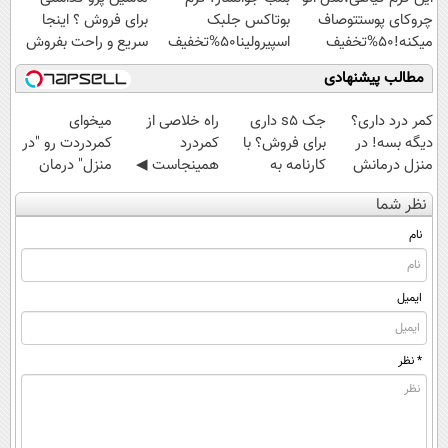
چروکای پوستتوصاف
بوتاکس جلبک
برای فروش ؟ اینجا
میکنه!50%تخفیف
اسپیرولینا50%تخفیف
سریع و راحت بفروش
مطالب پیشنهادی
کمر درد داری؟
جک s5 داری
‌راه خلاصی از
میخوای
دیگه بسه! در
برای فروش؟ با
کمردرد
کمردردت رو "در
منزل درمانش
کارنامه به
همینجاست ◀
منزل" درمان
کن
بهترین قیمت
فقط کافیه فرم
کنی؟ (◂فیلم +
نظر شما
(◀پرسش‌نامه)
بفروش!
رو پر کنی!
◂پرسش‌نامه)
نام
ایمیل
* نظر