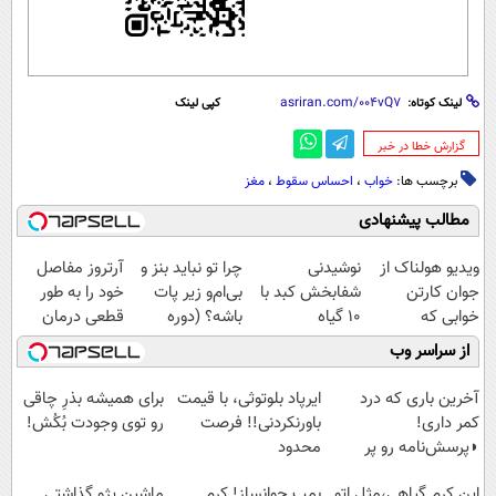
لینک کوتاه:
کپی لینک
‌گزارش خطا در خبر
برچسب ها:
خواب
،
احساس سقوط
،
مغز
مطالب پیشنهادی
ویدیو هولناک از
نوشیدنی
چرا تو نباید بنز و
آرتروز مفاصل
جوان کارتن
شفابخش کبد با
بی‌ام‌و زیر پات
خود را به طور
خوابی که
10 گیاه
باشه؟ (دوره
قطعی درمان
میلیاردر شد.
موثر(تخفیف تا
رایگان درآمد
کنید!
از سراسر وب
آموزش رایگان
امشب)
میلیاردی)
◗پرسش‌نامه◖
آخرین باری که درد
ایرپاد بلوتوثی، با قیمت
برای همیشه بذرِ چاقی
کمر داری!
باورنکردنی!! فرصت
رو توی وجودت بُکُش!
◗پرسش‌نامه رو پر
محدود
کن◖
این کرم گیاهی،مثل اتو
بمب جوانساز! کرم
ماشین پژو گذاشتی