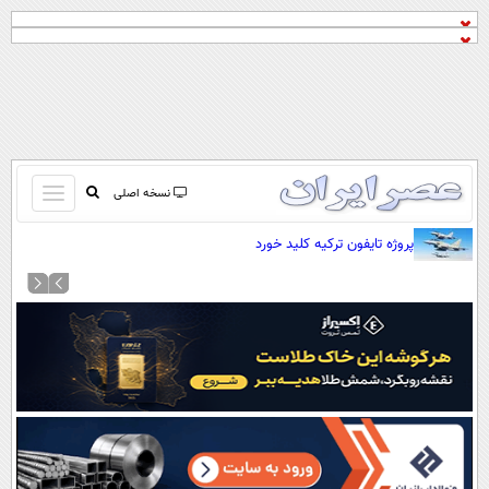
باز
نسخه اصلی
و
صفحه اول
پروژه تایفون ترکیه کلید خورد
بسته
تماس با ما
کردن
آرشیو
منو
جستجو
نظرسنجی
آب و هوا
اوقات شرعی
پیوند ها
سواد زندگی