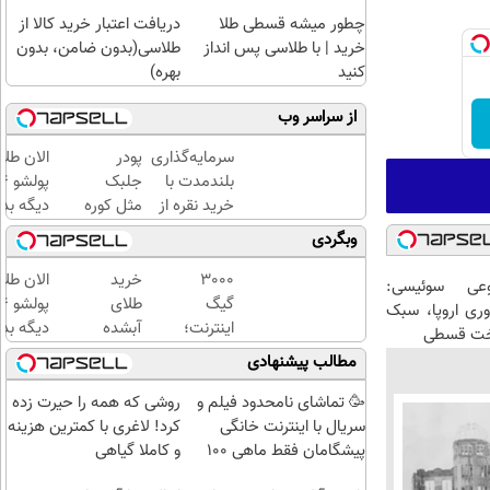
چطور میشه قسطی طلا
دریافت اعتبار خرید کالا از
خرید | با طلاسی پس انداز
طلاسی(بدون ضامن، بدون
کنید
بهره)
از سراسر وب
سرمایه‌گذاری
پودر
الان طلا
بلندمدت با
جلبک
خرید نقره از
مثل کوره
دیگه بده
دیجی‌کالا
چربیاتو
سرمایه‌گ
وبگردی
میسوزونه!
طلا با ا
بی‌بهره
3000
خرید
الان طلا
عی سوئیسی:
گیگ
طلای
وری اروپا، سبک
اینترنت؛
آبشده
دیگه بده
اخت قسطی
فقط
حتی با
سرمایه‌گ
مطالب پیشنهادی
ماهی
۱۰۰هزارتومان
طلا با ا
100
بی‌بهره
🥳 تماشای نامحدود فیلم و
روشی که همه را حیرت زده
هزار
سریال با اینترنت خانگی
کرد! لاغری با کمترین هزینه
تومان
پیشگامان فقط ماهی 100
و کاملا گیاهی