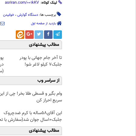
لینک کوتاه:
برچسب ها:
دستگاه گوارش
،
خوابیدن
بازدید از صفحه اول
مطالب پیشنهادی
تا آخر جام جهانی با پودر
پو
جلبک7 کیلو لاغر شو!
در
(س
از سراسر وب
وام بگیر و قسطی طلا بخر! چی از این 
سریع احراز کن
این آقای58ساله با کرم ضدچروک
جلبک10سال جوان شد(سفارش با تخفیف)
مطالب پیشنهادی