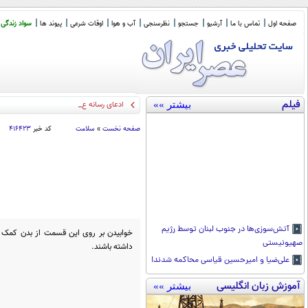
صفحه اول
تماس با ما
آرشیو
جستجو
نظرسنجی
آب و هوا
اوقات شرعی
پیوند ها
سواد زندگی
فیلم
بیشتر »»
ادعای رسانه عبری: اسرائیل برا
_
صفحه نخست
»
سلامت
کد خبر
۴۱۶۴۲۳
آتش‌سوزی‌ها در جنوب لبنان توسط رژیم
خوابیدن بر روی این قسمت از بدن کمک م
صهیونیستی
داشته باشند.
علی‌ضیا و امیرحسین قیاسی محاکمه شدند!
آموزش زبان انگلیسی
بیشتر »»