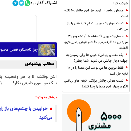
اشتراک گذاری :
شرکت کن!
معمای ریاضی؛ رکورد حل این چالش 10 ثانیه
است
تست هوش تصویری: کدام کلید قفل را باز
می کند؟
معمای تصویری تک شاخ ها / تشخیص 3
مورد زیر 10 ثانیه برابر با دقت و هوش بصری فوق
العاده
چرا تابستان فصل محبو
یک معمای ریاضی/ خیلی ها برای رسیدن به
جواب دچار چالش می شوند، شما چطور؟
مطالب پیشنهادی
فقط تیزبین ها می توانند این معما را در 10
ثانیه حل کنند!
الان وقتشه‼️ با هر وضعیت
تست هوش چالش برانگیز: نابغه های ریاضی
بانک مو، موی طبیعی بکار!
بک
الگوی پنهان این معما را پیدا کنند!
بیشتر بخوانید:
خوابیدن با چشم‌های باز را
می‌کنید