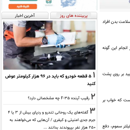
پربیننده های روز
آخرین اخبار
لامت بدن افراد
نجام این گونه
1
بید بر روی پشت
۵ قطعه خودرو که باید در ۹۶ هزار کیلومتر عوض
کنید
2
رقیب آینده F-35 چه مشخصاتی دارد؟
است که خواب بر
3
گفته‌های یک روحانی تندرو و ردپای بیش از ۳ یا ۴
جرم جدی امنیتی و کیفری / آن‌هایی که می‌خواهند به
یلتر سموم، دفع
۲۵۰ هزار نفر بپیوندند بدانند ...