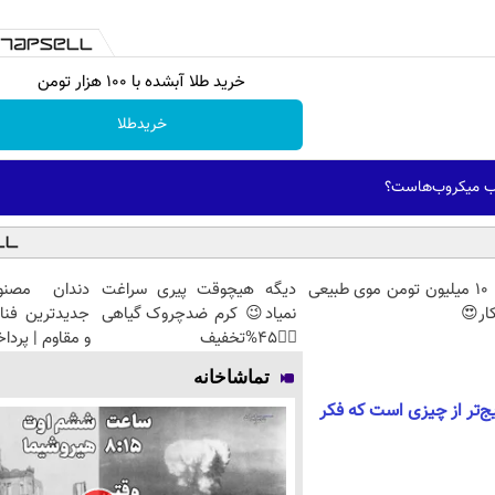
خرید طلا آبشده با 100 هزار تومن
خریدطلا
ب میکروب‌هاست؟
با 10 میلیون تومن موی طبیعی
دیگه هیچوقت پیری سراغت
دندان مصنو
ار😍
نمیاد😉 کرم ضدچروک گیاهی
جدیدترین فنا
👈🏻45%تخفیف
و مقاوم | پرد
تماشاخانه
یج‌تر از چیزی است که فکر