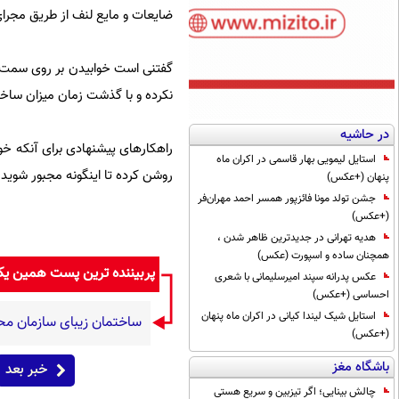
ضایعات و مایع لنف از طریق مجرای
گفتنی است خوابیدن بر روی سمت 
نکرده و با گذشت زمان میزان ساخت
در حاشیه
راهکارهای پیشنهادی برای آنکه خ
استایل لیمویی بهار قاسمی در اکران ماه
روشن کرده تا اینگونه مجبور شوی
پنهان (+عکس)
جشن تولد مونا فائزپور همسر احمد مهران‌فر
(+عکس)
هدیه تهرانی در جدیدترین ظاهر شدن ،
همچنان ساده و اسپورت (عکس)
پربیننده ترین پست همین ی
عکس پدرانه سپند امیرسلیمانی با شعری
احساسی (+عکس)
استایل شیک لیندا کیانی در اکران ماه پنهان
ساختمان زیبای سازمان م
(+عکس)
باشگاه مغز
خبر بعد
چالش بینایی؛ اگر تیزبین و سریع هستی