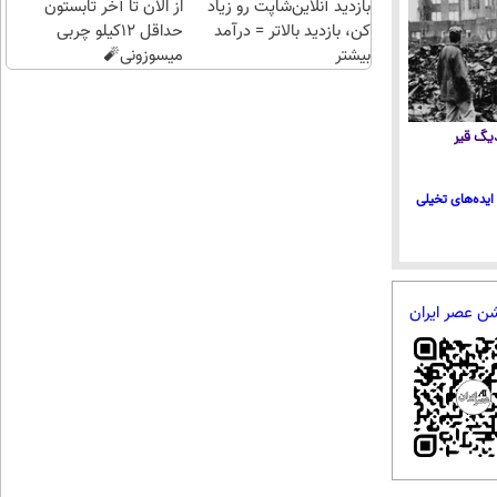
بازدید آنلاین‌شاپت رو زیاد
از الان تا آخر تابستون
کن، بازدید بالاتر = درآمد
حداقل 12کیلو چربی
بیشتر
میسوزونی🧨
 دیگ قیر
ایده‌های تخیلی
شن عصر ایران