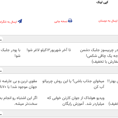
کپی لینک
ارسال به دوستان
نسخه چاپی
ارسال به تلگرام
در چربیسوز جلبک دشمن
تا آخر شهریور12کیلو لاغر شو!
با پودر جلبک 
جه یک چاقی شکمی!
شو!
فارش با تخفیف)
بهتر!!
میخوای جذاب باشی؟ یا این روش چربیاتو
مقوی ترین و بی عارضه ت
آب کن
جهان موجود شد! با 70% پروتئین😎
ویدیو هولناک از جوان کارتن خوابی که
اگر این اشتباه رو انجام 
میلیاردر شد. آموزش رایگان
سخت‌تر میشه.