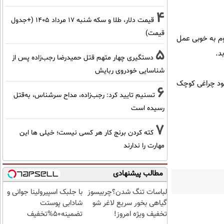
4
قیمت دلار، طلا و سکه شنبه ۱۷ مرداد ۱۴۰۵ (+جدول
قیمت)
م به خوبی عمل
5
د.
دستگیری چهار متهم قتل حمیدرضا رجب‌زاده پس از
شناسایی خودروی ربایش
خود چراغی کوچک
6
تسنیم تایید کرد: رجب‌زاده، مداح سرشناس، به‌قتل
رسیده است
7
کته کردن برنج کار هر کسی نیست؛ خیلی ها این
مهارت را ندارند
مطالب پیشنهادی
لباسات تنگ شدن؟چربیسوز
با جلبک اسپیرولینا جوانی و
گیاهی بخور سریع لاغر شو
شادابی پوستت
تخفیف ویژه امروز!
تضمینه50%تخفیف