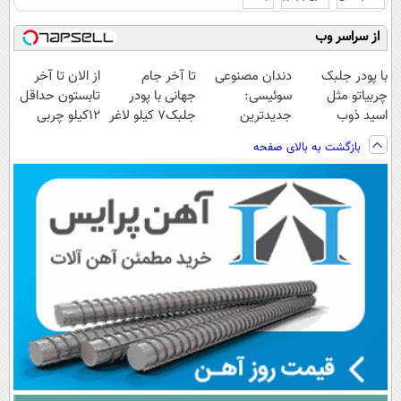
از سراسر وب
با پودر جلبک
دندان مصنوعی
تا آخر جام
از الان تا آخر
چربیاتو مثل
سوئیسی:
جهانی با پودر
تابستون حداقل
اسید ذوب
جدیدترین
جلبک7 کیلو لاغر
12کیلو چربی
کن(تخفیف تا
فناوری اروپا،
شو
میسوزونی🧨
بازگشت به بالای صفحه
امشب)
سبک و مقاوم |
پرداخت قسطی