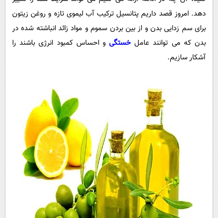
پیامک
سرگرمی
دهد. امروز قصد داریم پتانسیل ترکیب آب لیموی تازه و روغن زیتون
روانشناسی
فناوری
برای سم زدایی بدن و از بین بردن سموم و مواد زائد انباشته شده در
آشپزی
گوناگون
بدن که می توانند عامل
خستگی
و احساس کمبود انرژی باشند را
آشکار سازیم.
دانلود
حوادث
محیط زیست
سلامت
فرهنگی
بین الملل
اجتماعی
حیات وحش
سیاست خارجی