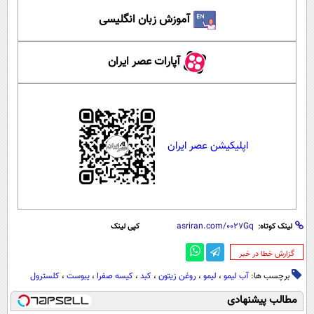
آموزش زبان انگلیسی
آپارات عصر ایران
اپلیکیشن عصر ایران
لینک کوتاه:
کپی لینک
‌گزارش خطا در خبر
برچسب ها:
آب لیمو
،
لیمو
،
روغن زیتون
،
کبد
،
کیسه صفرا
،
یبوست
،
کلسترول
مطالب پیشنهادی