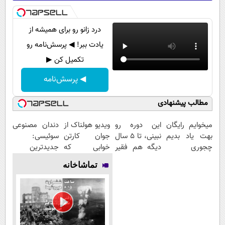
درد زانو رو برای همیشه از
یادت ببر! ◀ پرسش‌نامه رو
تکمیل کن ▶
◀ پرسش‌نامه
مطالب پیشنهادی
میخوایم رایگان
این دوره رو
ویدیو هولناک از
دندان مصنوعی
بهت یاد بدیم
نبینی، تا 5 سال
جوان کارتن
سوئیسی:
چجوری
دیگه هم فقیر
خوابی که
جدیدترین
پولدارشی! باور
می‌مونی! همین
میلیاردر شد.
فناوری اروپا،
تماشاخانه
نداری امتحانش
الان ثبت نام
آموزش رایگان
سبک و مقاوم |
مجانیه
کن
پرداخت قسطی