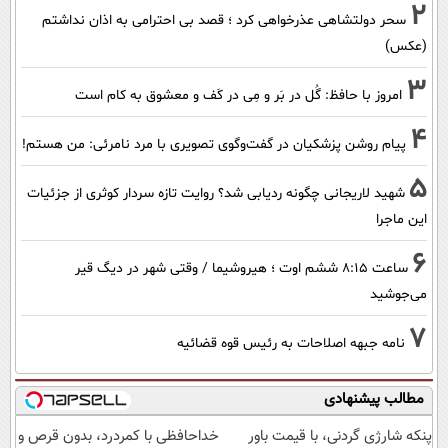
2
سحر دولتشاهی عذرخواهی کرد ؛ قصد بی احترامی به اذان نداشتم
(عکس)
3
امروز با حافظ: گُل در بَر و مِی در کَف و معشوق به کام است
4
پیام روشن پزشکیان در گفت‌و‌گوی تصویری با مرد نامرئی: من هستم!
5
شهید لاریجانی چگونه ردیابی شد؟ روایت تازه سردار کوثری از جزئیات
این ماجرا
6
ساعت ۸:۱۵ ششم اوت ؛ هیروشیما / وقتی شهر در دیگ قیر
می‌جوشید
7
نامه جبهه اصلاحات به رئیس قوه قضائیه
مطالب پیشنهادی
پنکه شارژی گردنی، با قیمت باور
خداحافظی با کمردرد، بدون قرص و