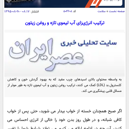
سیاسی
اقتصاد
صفحه نخست
»
سلامت
کد
۵۰۴۶۰۸
انتشار:
۰۸:۱۷ - ۲۰-۰۸-۱۳۹۵
جامعه
اقتصادی
ترکیب انرژی‌زای آب لیموی تازه و روغن زیتون
ورزشی
اجتماعی
خودرو
بین الملل
حوادث
فرهنگ و هنر
سیاست خارجی
سلامت
علم و دانش
یک برش دانایی
قرآن
فناوری و It
محیط زیست
به واسطه محتوای بالای اسیدهای چرب مفید که به بهبود گردش خون و کاهش
گوناگون
علمی
سفر و تفریح
کلسترول بد (LDL) کمک می کنند، ترکیب روغن زیتون و آب لیموی تازه به طور موثر از
فیلم
سرگرمی
مسائل قلبی پیشگیری می کند.
اخبار کریپتو
عصر ایران 2
اقتصاد
باشگاه مغز
آموزش زبان
خواندنی ها و دیدنی ها
ورزش
اگر صبح همچنان خسته از خواب بیدار می شوید، حتی پس از خواب
مجله تصویری سلاح
کافی شبانه، و در طول روز بدن خود را خالی از انرژی احساس می
داستان کوتاه
سیاست
کنید، آن چه در ادامه ارائه می کنیم می تواند شرایط شما را تغییر