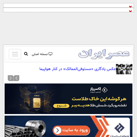
باز
نسخه اصلی
و
صفحه اول
عکس یادگاری «مستوفی‌الممالک» در کنار هواپیما
بسته
تماس با ما
کردن
آرشیو
منو
جستجو
نظرسنجی
آب و هوا
اوقات شرعی
پیوند ها
سواد زندگی