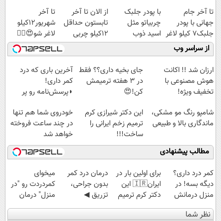
تا آخر جام
با پودر جلبک
از الان تا آخر
تا آخر
جهانی با پودر
چربیاتو مثل
تابستون حداقل
شهریور12کیلو
جلبک7 کیلو لاغر
اسید ذوب
12کیلو چربی
لاغر شو😍👌🏻
شو
کن(تخفیف تا
میسوزونی🧨
از سراسر وب
امشب)
ارزان شد !! اکانت
جای بخیه داری؟؟ فقط
آخرین باری که درد
هوش مصنوعی با
در 3 هفته ترمیمش
کمر داری!
تخفیف ویژه!
کن!😍
◗پرسش‌نامه رو پر
کن◖
شامپو رنگ مو مشکی،
این دکتر شیرازی کرم
خودروی شما هم تنها
ماندگاری بالا و طبیعی
ترمیم زخم ایرانی را
در چند ساعت فروخته
ساخت!!!
خواهد شد
مطالب پیشنهادی
کمر درد داری؟
برای اولین بار در
درمان درد کمر
میخوای
دیگه بسه! در
ایران🇮🇷 این
بدون جراحی،
کمردردت رو "در
منزل درمانش
دکتر کرم ترمیم
تزریق ◀
منزل" درمان
کن
کننده 23 روزه
پرسش‌نامه رو پر
کنی؟ (◂فیلم +
نظر شما
(◀پرسش‌نامه)
ساخت!
کن ▶
◂پرسش‌نامه)