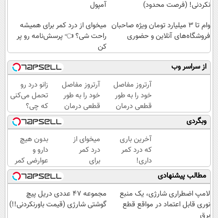
نکردنی! (فرصت محدود)
آمپول
وام تا ۳ میلیارد تومان ویژه صاحبان
میخوای از درد کمر برای همیشه
فروشگاه‌های آنلاین و حضوری
راحت شی؟ 👈 پرسش‌نامه رو پر
کن
از سراسر وب
آرتروز مفاصل
آرتروز مفاصل
زانو درد رو
خود را به طور
خود را به طور
تحمل می‌کنی
قطعی درمان
قطعی درمان
که چی؟
کنید!
کنید!
راه‌حلش
وبگردی
◗پرسش‌نامه◖
◂پرسش‌نامه▸
همین‌جاست!
آخرین باری
میخوای از
بدون هیچ
که درد کمر
درد کمر
دارو و
داری!
برای
عوارضی کمر
◗پرسش‌نامه
همیشه
دردت رو
مطالب پیشنهادی
رو پر کن◖
راحت شی؟
درمان کن!
👈
(پرسش‌نامه)
لامپ اضطراری شارژی، یک منبع
مجموعه 47 عددی دریل پیچ
پرسش‌نامه
نوری قابل اعتماد در مواقع قطع
گوشتی شارژی (قیمت باورنکردنی!!)
رو پر کن
برق