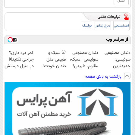
اعتبارسنجی
دیزل ژنراتور
بوکینگ
از سراسر وب
دندان مصنوعی
دندان مصنوعی
🦷 سبک و
کمر درد داری؟
سوئیسی:
سوئیسی | سبک،
طبیعی مثل
جراحی نکنید❌
جدیدترین
مقاوم، طبیعی!
دندان خودت!
در منزل درمانش
فناوری اروپا،
ویزیت
نصب آسان و
کن
بازگشت به بالای صفحه
سبک و مقاوم |
رایگان+پرداخت
پرداخت اقساطی
(◂پرسش‌نامه)
پرداخت قسطی
اقساطی😍
💳 📍 تهران