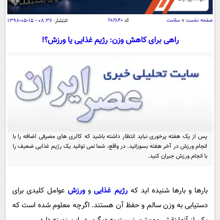
سیاسی
اقتصاد
صفحه نخست
»
سلامت
کد
۶۸۲۸۴۰
انتشار:
۰۸:۳۶ - ۱۵-۰۵-۱۳۹۸
جامعه
اقتصادی
راهی برای کاهش وزن: رژیم غذایی یا ورزش؟!
ورزشی
اجتماعی
خودرو
بین الملل
حوادث
فرهنگ و هنر
سیاست خارجی
سلامت
علم و دانش
یک برش دانایی
قرآن
فناوری و It
محیط زیست
گوناگون
پس از یک هفته پرخوری نباید انتظار داشته باشید که کالری های مصرفی اضافه را با
علمی
سفر و تفریح
انجام ورزش در آخر هفته بسوزانید. در واقع، شما نمی توانید یک رژیم غذایی ضعیف را
فیلم
سرگرمی
با انجام ورزش جبران کنید.
اخبار کریپتو
عصر ایران 2
اقتصاد
باشگاه مغز
آموزش زبان
خواندنی ها و دیدنی ها
ورزش
بارها و بارها شنیده اید که
رژیم غذایی
و
ورزش
عوامل کلیدی برای
مجله تصویری سلاح
دستیابی به وزن سالم و حفظ آن هستند. اگرچه معلوم شده است که
داستان کوتاه
سیاست