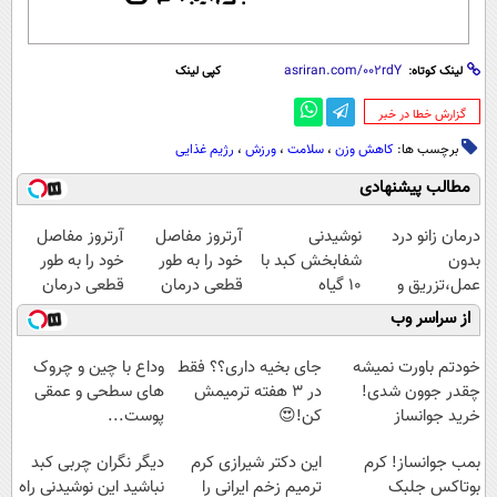
لینک کوتاه:
کپی لینک
‌گزارش خطا در خبر
برچسب ها:
کاهش وزن
،
سلامت
،
ورزش
،
رژیم غذایی
مطالب پیشنهادی
درمان زانو درد
نوشیدنی
آرتروز مفاصل
آرتروز مفاصل
بدون
شفابخش کبد با
خود را به طور
خود را به طور
عمل،تزریق و
10 گیاه
قطعی درمان
قطعی درمان
دارو
موثر(تخفیف تا
کنید!
کنید!
از سراسر وب
(◂پرسش‌نامه)
امشب)
◂پرسش‌نامه▸
◗پرسش‌نامه◖
خودتم باورت نمیشه
جای بخیه داری؟؟ فقط
وداع با چین و چروک
چقدر جوون شدی!
در 3 هفته ترمیمش
های سطحی و عمقی
خرید جوانساز
کن!😍
پوست...
اسپیرولینا با تخفیف
بمب جوانساز! کرم
این دکتر شیرازی کرم
دیگر نگران چربی کبد
ویژه
بوتاکس جلبک
ترمیم زخم ایرانی را
نباشید این نوشیدنی راه