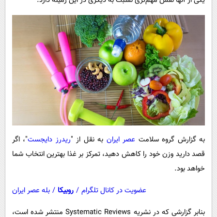
یکی از آنها نقش مهم‌تری نسبت به دیگری در این زمینه دارد.
پیامک
سرگرمی
روانشناسی
فناوری
آشپزی
گوناگون
دانلود
حوادث
محیط زیست
سلامت
فرهنگی
بین الملل
به گزارش گروه سلامت
عصر ایران
به نقل از "
ریدرز دایجست
"، اگر
اجتماعی
قصد دارید وزن خود را کاهش دهید، تمرکز بر غذا بهترین انتخاب شما
حیات وحش
خواهد بود.
سیاست خارجی
عضویت در کانال تلگرام
/
روبیکا
/
بله عصر ایران
بنابر گزارشی که در نشریه Systematic Reviews منتشر شده است،