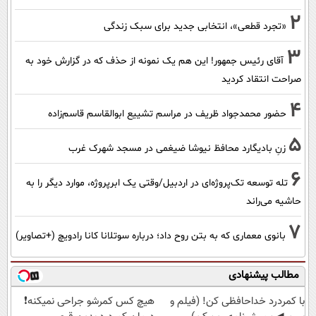
2
«تجرد قطعی»، انتخابی جدید برای سبک زندگی
3
آقای رئیس جمهور! این هم یک نمونه از حذف که در گزارش خود به
صراحت انتقاد کردید
4
حضور محمدجواد ظریف در مراسم تشییع ابوالقاسم قاسم‌زاده
5
زنِ بادیگارد محافظ نیوشا ضیغمی در مسجد شهرک غرب
6
تله توسعه تک‌پروژه‌ای در اردبیل/وقتی یک ابرپروژه، موارد دیگر را به
حاشیه می‌راند
7
بانوی معماری که به بتن روح داد؛ درباره سوتلانا کانا رادویچ (+تصاویر)
مطالب پیشنهادی
با کمردرد خداحافظی کن! (فیلم و
هیچ کس کمرشو جراحی نمیکنه❗