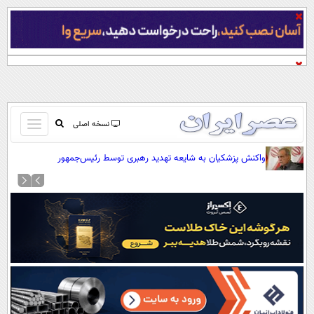
باز
نسخه اصلی
و
صفحه اول
واکنش پزشکیان به شایعه تهدید رهبری توسط رئیس‌جمهور
بسته
تماس با ما
کردن
آرشیو
منو
جستجو
نظرسنجی
آب و هوا
اوقات شرعی
پیوند ها
سواد زندگی