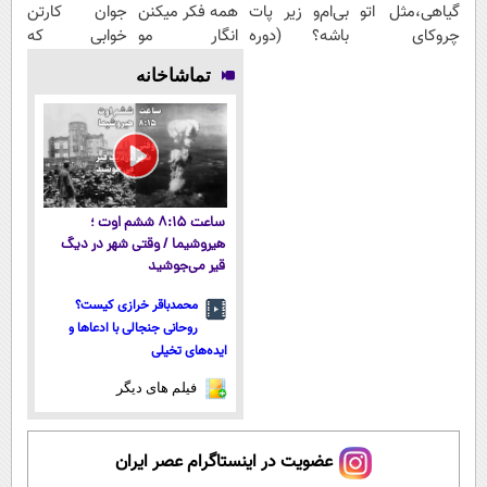
گیاهی،مثل اتو
بی‌ام‌و زیر پات
همه فکر میکنن
جوان کارتن
چروکای
باشه؟ (دوره
انگار مو
خوابی که
پوستتوصاف
رایگان درآمد
کاشتی!!!!!
میلیاردر شد.
تماشاخانه
میکنه!50%تخفیف
میلیاردی)
آموزش رایگان
ساعت ۸:۱۵ ششم اوت ؛
هیروشیما / وقتی شهر در دیگ
قیر می‌جوشید
محمدباقر خرازی کیست؟
روحانی جنجالی با ادعاها و
ایده‌های تخیلی
فیلم های دیگر
عضویت در اینستاگرام عصر ایران