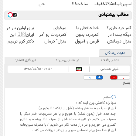
اسپیرولینا50%تخفیف
ساخت!!!
حل
شماست55%تخفیف
مطالب پیشنهادی
کمر درد داری؟
خداحافظی با
میخوای
برای اولین بار در
دیگه بسه! در
کمردرد، بدون
کمردردت رو "در
ایران🇮🇷 این
منزل درمانش
قرص و آمپول
منزل" درمان
دکتر کرم ترمیم
کن
کنی؟ (◂فیلم +
کننده 23 روزه
نظرات بینندگان
(◀پرسش‌نامه)
◂پرسش‌نامه)
ساخت!
انتشار یافته:
۱
در انتظار بررسی:
۲
غیر قابل انتشار:
خیلی ناشناس
۰۹:۵۴ - ۱۳۹۸/۰۵/۱۵
9
0
پاسخ
سلام
تنها راه کاهش وزن اینه که :
قبل از صرف وعده ناهار و شام ( قبل از اینکه غذا بخوری)
چند عدد خیار (بدون نمک) یا هویج و یا هر سبزیجات خام دیگر را
مصرف می کنیم در نتیجه معده قبل از صرف غذا پرشده و غذای
کمتری می خوریم و در دراز مدت لاغر می شویم / با مصرف سبزیجات
قبل از غذا مغز پیام احساس سیری را زودتر دریافت می کند .