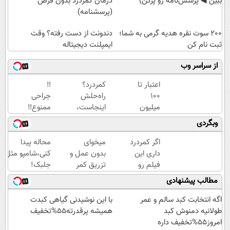
ببین ◀ پرسش‌نامه رو پرکن)
درمان کمردرد بدون قرص
(پرسشنامه)
200 سوت نقره هدیه گرمی به شما؛
دندونت از دست رفته؟ وقت
ثبت نام کن
ایمپلنت دیجیتاله
از سراسر وب
اعتبار تا
کمردرد؟
‼️
۱۰۰
راه‌حلش
جراحی
میلیون
اینجاست،
ممنوع‼️
تومان ⚡
نه توی
درمان
وبگردی
همین
داروخونه
کمر درد
الان
بدون
اگر کمردرد
میخوای
محاله پیدا
درخواست
جراحی
داری این
بدون عمل و
کنی،شامپو مثل
اعتبار بده
و دوره
فیلم رو
تزریق کمر
جلبک!
✅
نقاهت
ببین!
دردت خوب
ضدریزش+رویش
مطالب پیشنهادی
◗پرسش‌نامه
شه؟
مجدد40%تخفیف
رو پر کن◖
◂پرسش‌نامه
اگه انتخابت کبد سالم و عمر
با این نوشیدنی گیاهی کبدت
رو پرکن
طولانیه دمنوش کبد
همیشه پرقدرته55%تخفیف
امروز55%تخفیف داره