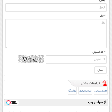
* نظر
* کد امنیتی
اعتبارسنجی
دیزل ژنراتور
بوکینگ
از سراسر وب