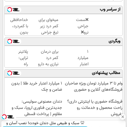
از سراسر وب
❌سمت
میخوای برای
خداحافظی
جراحی
کمر درد زیر
با کمردرد،
نرو❌
تیغ جراحی
بدون
درمان
بری؟!
قرص و
وبگردی
کمردرد
◗پرسش‌نامه
آمپول
بدون
رو پر کن◖
۱
برای درمان
پلاتینر
قرص و
میلیارد
کمر درد
تراپی:
دارو
اعتبار
نیازی به دارو
راه
خرید
نیست!
حل
مطالب پیشنهادی
طلا |
(◂پرسش‌نامه
نوین
بدون
رو پر کن)
برای
وام تا ۳ میلیارد تومان ویژه صاحبان
۱ میلیارد اعتبار خرید طلا | بدون
ضامن
کمردرد
فروشگاه‌های آنلاین و حضوری
ضامن و چک
و چک
در
فروشگاه حضوری یا اینترنتی داری؟
دندان مصنوعی سوئیسی:
منزل
راحت محصول و خدماتت رو
شما
جدیدترین فناوری اروپا، سبک و
بفروش
مقاوم | پرداخت قسطی
🦷 سبک و طبیعی مثل دندان خودت! نصب آسان و