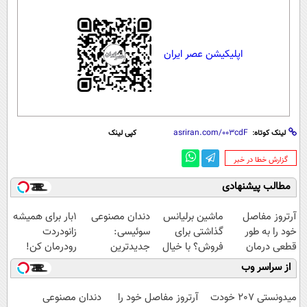
اپلیکیشن عصر ایران
لینک کوتاه:
کپی لینک
‌گزارش خطا در خبر
مطالب پیشنهادی
آرتروز مفاصل
ماشین برلیانس
دندان مصنوعی
1بار برای همیشه
خود را به طور
گذاشتی برای
سوئیسی:
زانودردت
قطعی درمان
فروش؟ با خیال
جدیدترین
رودرمان کن!
کنید!
راحت بفروش
فناوری اروپا،
(تکنولوژی آلمان)
از سراسر وب
◗پرسش‌نامه◖
سبک و مقاوم |
◂پرسشنامه▸
پرداخت قسطی
میدونستی 207 خودت
آرتروز مفاصل خود را
دندان مصنوعی