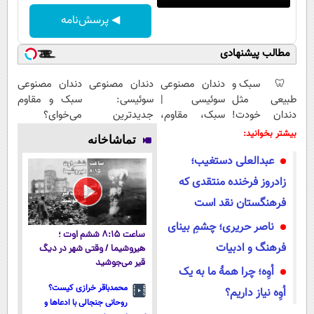
◀ پرسش‌نامه
مطالب پیشنهادی
🦷 سبک و
دندان مصنوعی
دندان مصنوعی
دندان مصنوعی
طبیعی مثل
سوئیسی |
سوئیسی:
سبک و مقاوم
دندان خودت!
سبک، مقاوم،
جدیدترین
می‌خوای؟
نصب آسان و
طبیعی! ویزیت
فناوری اروپا،
پرداخت
بیشتر بخوانید:
تماشاخانه
پرداخت
رایگان+پرداخت
سبک و مقاوم |
اقساطی هم
عبدالعلی دستغیب؛
اقساطی 💳 📍
اقساطی😍
پرداخت قسطی
داریم!😍 | 📍
تهران
تهران
زادروز فرخنده منتقدی که
فرهنگستان نقد است
ناصر حریری؛ چشمِ بینای
ساعت ۸:۱۵ ششم اوت ؛
فرهنگ و ادبیات
هیروشیما / وقتی شهر در دیگ
قیر می‌جوشید
اُوِه؛ چرا همۀ ما به یک
محمدباقر خرازی کیست؟
اُوِه نیاز داریم؟
روحانی جنجالی با ادعاها و