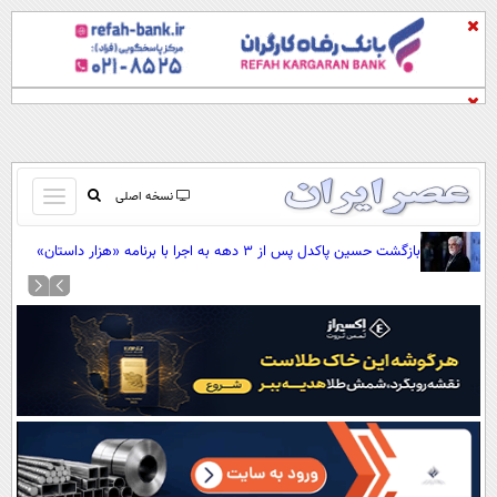
باز
نسخه اصلی
و
صفحه اول
بازگشت حسین پاکدل پس از ۳ دهه به اجرا با برنامه «هزار داستان»
بسته
تماس با ما
کردن
آرشیو
منو
جستجو
نظرسنجی
آب و هوا
اوقات شرعی
پیوند ها
سواد زندگی