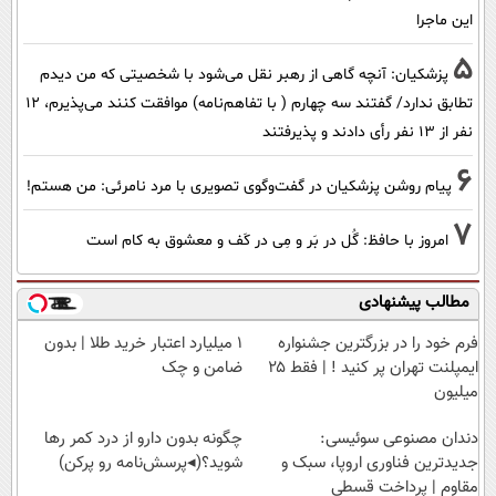
این ماجرا
5
پزشکیان‌: آنچه گاهی از رهبر نقل می‌شود با شخصیتی که من دیدم
تطابق ندارد/ گفتند سه چهارم ( با تفاهم‌نامه) موافقت کنند می‌پذیرم، 12
نفر از 13 نفر رأی دادند و پذیرفتند
6
پیام روشن پزشکیان در گفت‌و‌گوی تصویری با مرد نامرئی: من هستم!
7
امروز با حافظ: گُل در بَر و مِی در کَف و معشوق به کام است
مطالب پیشنهادی
فرم خود را در بزرگترین جشنواره
۱ میلیارد اعتبار خرید طلا | بدون
ایمپلنت تهران پر کنید ! | فقط ۲۵
ضامن و چک
میلیون
دندان مصنوعی سوئیسی:
چگونه بدون دارو از درد کمر رها
جدیدترین فناوری اروپا، سبک و
شوید؟(◂پرسش‌نامه رو پرکن)
مقاوم | پرداخت قسطی