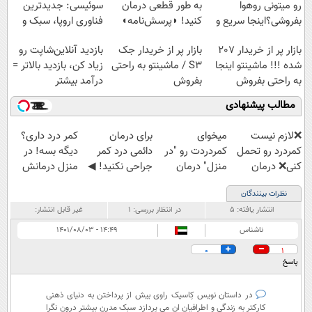
رو میتونی روهوا
به طور قطعی درمان
سوئیسی: جدیدترین
بفروشی؟اینجا سریع و
کنید! ◗پرسش‌نامه◖
فناوری اروپا، سبک و
راحت بفروش
مقاوم | پرداخت
بازار پر از خریدار 207
بازار پر از خریدار جک
بازدید آنلاین‌شاپت رو
قسطی
شده !!! ماشینتو اینجا
S3 / ماشینتو به راحتی
زیاد کن، بازدید بالاتر =
به راحتی بفروش
بفروش
درآمد بیشتر
مطالب پیشنهادی
❌لازم نیست
میخوای
برای درمان
کمر درد داری؟
کمردرد رو تحمل
کمردردت رو "در
دائمی درد کمر
دیگه بسه! در
کنی❌ درمان
منزل" درمان
جراحی نکنید! ◀
منزل درمانش
بدون جراحی و
کنی؟ (◂فیلم +
پرسش‌نامه رو پر
کن
نظرات بینندگان
قرص
◂پرسش‌نامه)
کن ▶
(◀پرسش‌نامه)
انتشار یافته:
۵
در انتظار بررسی:
۱
غیر قابل انتشار:
(پرسشنامه)
ناشناس
۱۴:۴۹ - ۱۴۰۱/۰۸/۰۳
0
1
پاسخ
در داستان نویس کِاسیک راوی بیش از پرداختن به دنیای ذهنی
کارکتر به زندگی و اطرافیان ان می پردازد سبک مدرن بیشتر درون نگرا