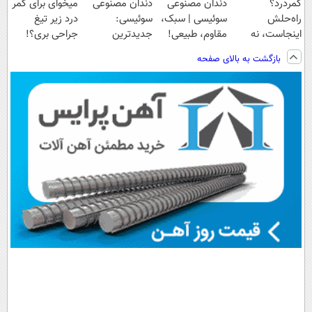
کمردرد؟
دندان مصنوعی
دندان مصنوعی
میخوای برای کمر
راه‌حلش
سوئیسی | سبک،
سوئیسی:
درد زیر تیغ
اینجاست، نه
مقاوم، طبیعی!
جدیدترین
جراحی بری؟!
توی داروخونه
ویزیت
فناوری اروپا،
◗پرسش‌نامه رو
بازگشت به بالای صفحه
رایگان+پرداخت
سبک و مقاوم |
پر کن◖
اقساطی😍
پرداخت قسطی