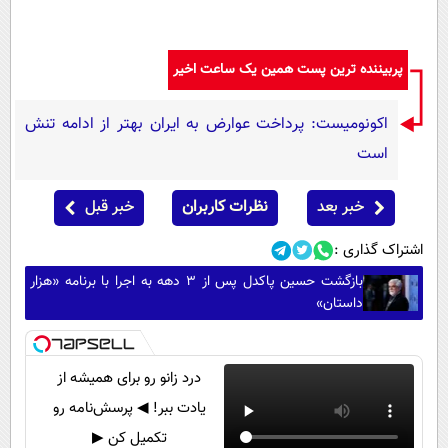
پربیننده ترین پست همین یک ساعت اخیر
اکونومیست: پرداخت عوارض به ایران بهتر از ادامه تنش
است
خبر بعد
نظرات کاربران
خبر قبل
اشتراک گذاری :
بازگشت حسین پاکدل پس از ۳ دهه به اجرا با برنامه «هزار
داستان»
درد زانو رو برای همیشه از
یادت ببر! ◀ پرسش‌نامه رو
تکمیل کن ▶