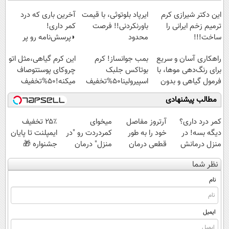
این دکتر شیرازی کرم
ایرپاد بلوتوثی، با قیمت
آخرین باری که درد
ترمیم زخم ایرانی را
باورنکردنی!! فرصت
کمر داری!
ساخت!!!
محدود
◗پرسش‌نامه رو پر
کن◖
راهکاری آسان و سریع
بمب جوانساز! کرم
این کرم گیاهی،مثل اتو
برای رنگ‌دهی موها، با
بوتاکس جلبک
چروکای پوستتوصاف
فرمول گیاهی و بدون
اسپیرولینا50%تخفیف
میکنه!50%تخفیف
آمونیاک
مطالب پیشنهادی
کمر درد داری؟
آرتروز مفاصل
میخوای
۲۵٪ تخفیف
دیگه بسه! در
خود را به طور
کمردردت رو "در
ایمپلنت تا پایان
منزل درمانش
قطعی درمان
منزل" درمان
جشنواره 🎁
کن
کنید!
کنی؟ (◂فیلم +
نظر شما
(◀پرسش‌نامه)
◗پرسش‌نامه◖
◂پرسش‌نامه)
نام
ایمیل