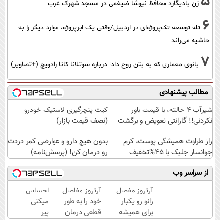
5
زنِ بادیگارد محافظ نیوشا ضیغمی در مسجد شهرک غرب
6
تله توسعه تک‌پروژه‌ای در اردبیل/وقتی یک ابرپروژه، موارد دیگر را به
حاشیه می‌راند
7
بانوی معماری که به بتن روح داد؛ درباره سوتلانا کانا رادویچ (+تصاویر)
مطالب پیشنهادی
شیر‌آب ۴ حالته، با قیمت باور
کیت پنچرگیری لاستیک خودرو
نکردنی!! گارانتی تعویض و برگشت
(نصف قیمت بازار)
راز طراوت همیشگی پوست، کرم
بدون هیچ دارو و عوارضی کمر دردت
جوانساز جلبک با 45%تخفیف
رو درمان کن! (پرسش‌نامه)
از سراسر وب
آرتروز مفصل
آرتروز مفاصل
احساس
زانو رو یکبار
خود را به طور
میکنی
برای همیشه
قطعی درمان
پیر