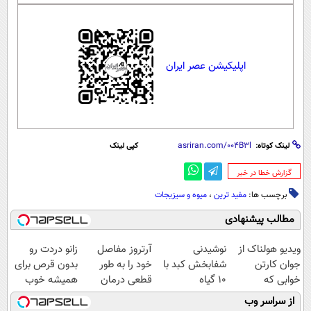
اپلیکیشن عصر ایران
لینک کوتاه:
کپی لینک
‌گزارش خطا در خبر
برچسب ها:
مفید ترین
،
میوه و سیزیجات
مطالب پیشنهادی
ویدیو هولناک از
نوشیدنی
آرتروز مفاصل
زانو دردت رو
جوان کارتن
شفابخش کبد با
خود را به طور
بدون قرص برای
خوابی که
10 گیاه
قطعی درمان
همیشه خوب
میلیاردر شد.
موثر(تخفیف تا
کنید!
کن! (قدم اول،
از سراسر وب
آموزش رایگان
امشب)
◗پرسش‌نامه◖
پرسش‌نامه)