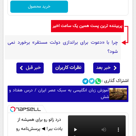
خرید محصول
پربیننده ترین پست همین یک ساعت اخیر
چرا با «دعوت برای براندازی دولت مستقر» برخورد نمی
شود؟
خبر بعد
نظرات کاربران
خبر قبل
اشتراک گذاری :
آموزش زبان انگلیسی به سبک عصر ایران / درس هفتاد و
شش
درد زانو رو برای همیشه از
یادت ببر! ◀ پرسش‌نامه رو