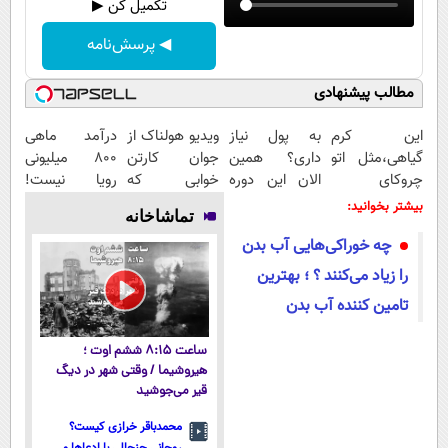
تکمیل کن ▶
◀ پرسش‌نامه
مطالب پیشنهادی
این کرم
به پول نیاز
ویدیو هولناک از
درآمد ماهی
گیاهی،مثل اتو
داری؟ همین
جوان کارتن
800 میلیونی
چروکای
الان این دوره
خوابی که
رویا نیست!
پوستتوصاف
رایگان رو شرکت
میلیاردر شد.
امتحانش
بیشتر بخوانید:
تماشاخانه
میکنه!50%تخفیف
کن تا دیر
آموزش رایگان
مجانیه😉
چه خوراکی‌هایی آب بدن
نشده!
را زیاد می‌کنند ؟ ؛ بهترین
تامین کننده آب بدن
ساعت ۸:۱۵ ششم اوت ؛
هیروشیما / وقتی شهر در دیگ
قیر می‌جوشید
محمدباقر خرازی کیست؟