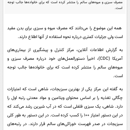
پیامک
مصرف سبزی و میوه‌های سالم را منتشر کرده است که برای خانواده‌ها جالب توجه
سرگرمی
است.
روانشناسی
فناوری
آشپزی
گوناگون
همه این موضوع را می‌دانند که مصرف میوه و سبزی برای بدن مفید
دانلود
حوادث
است ولی جزئیات کمتری درباره نحوه استفاده از آنها اطلاع دارند.
محیط زیست
به گزارش اطلاعات آنلاین، مرکز کنترل و پیشگیری از بیماری‌های
سلامت
آمریکا (CDC)، اخیراً دستورالعمل‌های خود درباره مصرف سبزی و
میوه‌های سالم را منتشر کرده است که برای خانواده‌ها جالب توجه
فرهنگی
است.
بین الملل
به گفته این مرکز یکی از بهترین سبزیجات، شاهی است که امتیازات
اجتماعی
چگالی تغذیه را بر اساس محتوای ویتامین و مواد معدنی رتبه اول را
حیات وحش
دارد. شاهی، یک سبزی فلفلی است که در آب شیرین رشد می‌کند که
سیاست خارجی
در این دستور امتیاز ۱۰۰ را کسب کرده است. در این دستور به طور کلی
سبزیجات در صدر فهرست خوراکی‌های سالم قرار دارند. در رتبه‌های