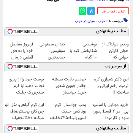
لینک کوتاه:
کپی لینک
‌گزارش خطا در خبر
برچسب ها:
خواب
،
مردن در خواب
مطالب پیشنهادی
ویدیو هولناک از
نوشیدنی
دندان مصنوعی
آرتروز مفاصل
جوان کارتن
شفابخش کبد با
سوئیسی:
خود را به طور
خوابی که
10 گیاه
جدیدترین
قطعی درمان
میلیاردر شد.
موثر(تخفیف تا
فناوری اروپا،
کنید!
از سراسر وب
آموزش رایگان
امشب)
سبک و مقاوم |
◗پرسش‌نامه◖
پرداخت قسطی
این دکتر شیرازی کرم
خودتم باورت نمیشه
پوست خود را از پیری
ترمیم زخم ایرانی را
چقدر جوون شدی!
نجات دهید!با کرم
ساخت!!!
خرید جوانساز
ضدچروک جلبک
اسپیرولینا با تخفیف
خرید موبایل با اسنپ
بمب جوانساز! کرم
این کرم گیاهی،مثل اتو
ویژه
پی | در ۴ قسط بدون
بوتاکس جلبک
چروکای پوستتوصاف
سود و کارمزد!
اسپیرولینا50%تخفیف
میکنه!50%تخفیف
مطالب پیشنهادی