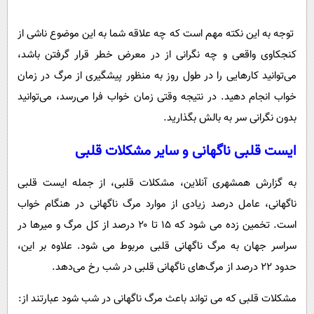
پیامک
سرگرمی
روانشناسی
توجه به این نکته مهم است که چه علاقه شما به این موضوع ناشی از
فناوری
کنجکاوی واقعی و چه نگرانی از در معرض خطر قرار گرفتن باشد،
آشپزی
گوناگون
می‌توانید کارهایی را در طول روز به منظور پیشگیری از مرگ در زمان
دانلود
حوادث
خواب انجام دهید. در نتیجه وقتی زمان خواب فرا می‌رسد، می‌توانید
محیط زیست
بدون نگرانی سر به بالش بگذارید.
سلامت
ایست قلبی ناگهانی و سایر مشکلات قلبی
فرهنگی
به گزارش همشهری آنلاین، مشکلات قلبی، از جمله ایست قلبی
بین الملل
ناگهانی، عامل درصد زیادی از موارد مرگ ناگهانی در هنگام خواب
اجتماعی
است. تخمین زده می شود که ۱۵ تا ۲۰ درصد از کل مرگ و میرها در
حیات وحش
سراسر جهان به مرگ ناگهانی قلبی مربوط می شود. علاوه بر این،
حدود ۲۲ درصد از مرگ‌های ناگهانی قلبی در شب رخ می‌دهد.
سیاست خارجی
مشکلات قلبی که می تواند باعث مرگ ناگهانی در شب شود عبارتند از: