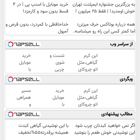
به بزرگترین جشنواره ایمپلنت تهران
خرید موبایل با اسنپ پی | در ۴
خوش اومدید! | فقط ۲۵ میلیون !
قسط بدون سود و کارمزد!
همه درباره بوتاکس حرف میزنن؛
خداحافظی با کمردرد، بدون قرص و
اما کمتر کسی این راه رو میشناسه.
آمپول
از سراسر وب
این کرم
شست و
خرید
گیاهی،مثل
شوی
موبایل
اتو چروکای
چربی
با
پوستتوصاف
های کبد
اسنپ
وبگردی
میکنه!50%تخفیف
با
پی | در
نوشیدنی
۴
این کرم
خرید
مسیر
گیاهی(55%تخفیف)
قسط
گیاهی،مثل
موبایل
همراهی
بدون
اتو چروکای
با
و
سود و
پوستتوصاف
اسنپ
گزارش
مطالب پیشنهادی
کارمزد!
میکنه!50%تخفیف
پی | در
عملکرد
۴
گروه
اگر نمی خواهید کبدتان چرب شود
با این نوشیدنی گیاهی کبدت
قسط
اسنپ
این نوشیدنی خوش طعم را بنوشید
همیشه پرقدرته55%تخفیف
بدون
در