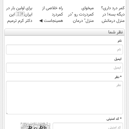
کمر درد داری؟
میخوای
‌راه خلاصی از
برای اولین بار در
دیگه بسه! در
کمردردت رو "در
کمردرد
ایران🇮🇷 این
منزل درمانش
منزل" درمان
همینجاست ◀
دکتر کرم ترمیم
کن
کنی؟ (◂فیلم +
فقط کافیه فرم
کننده 23 روزه
نظر شما
(◀پرسش‌نامه)
◂پرسش‌نامه)
رو پر کنی!
ساخت!
نام
ایمیل
* نظر
* کد امنیتی