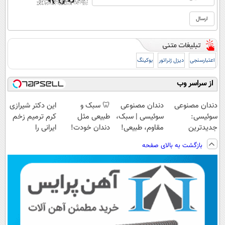
اعتبارسنجی
دیزل ژنراتور
بوکینگ
از سراسر وب
دندان مصنوعی
دندان مصنوعی
🦷 سبک و
این دکتر شیرازی
سوئیسی:
سوئیسی | سبک،
طبیعی مثل
کرم ترمیم زخم
جدیدترین
مقاوم، طبیعی!
دندان خودت!
ایرانی را
فناوری اروپا،
ویزیت
نصب آسان و
ساخت!!!
بازگشت به بالای صفحه
سبک و مقاوم |
رایگان+پرداخت
پرداخت اقساطی
پرداخت قسطی
اقساطی😍
💳 📍 تهران