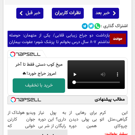
خبر بعد
نظرات کاربران
خبر قبل
اشتراک گذاری :
بازداشت دو جراح زیبایی قلابی/ یکی از متهمان: حوصله
نداشتم 7-8 سال درس بخوانم تا پزشک شوم؛ عفونت بیماران
یا کج شدن صورت آنها تقصیر خودشان بود
میخ کوب دستی فقط تا آخر
امروز حراج خورد!🔥
خرید با تخفیف
مطالب پیشنهادی
این کرم
برای رهایی از
به پول نیاز
ویدیو هولناک از
گیاهی،مثل اتو
بی پولی دیدن
داری؟ این دوره
جوان کارتن
چروکای
همین دوره
رایگان از شر بی
خوابی که
پوستتوصاف
رایگان کافیه!
پولی خلاصت
میلیاردر شد.
بیشتر بخوانید: