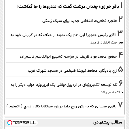
1
باقر خرازی؛ چندان درشت گفت که تندروها را جا گذاشت!
2
«تجرد قطعی»، انتخابی جدید برای سبک زندگی
3
آقای رئیس جمهور! این هم یک نمونه از حذف که در گزارش خود به
صراحت انتقاد کردید
4
حضور محمدجواد ظریف در مراسم تشییع ابوالقاسم قاسم‌زاده
5
زنِ بادیگارد محافظ نیوشا ضیغمی در مسجد شهرک غرب
6
تله توسعه تک‌پروژه‌ای در اردبیل/وقتی یک ابرپروژه، موارد دیگر را به
حاشیه می‌راند
7
بانوی معماری که به بتن روح داد؛ درباره سوتلانا کانا رادویچ (+تصاویر)
مطالب پیشنهادی