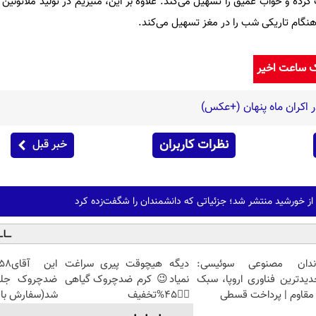
 و خواب عمیق را تسهیل می‌کند. علاوه بر این، منیزیم در تولید ملاتونین 
 هنگام تاریکی شب را در مغز تسهیل می‌کند.
ک ساعت اخیر
ر اکران ماه پنهان (+عکس)
نظرات کاربران
خبر قبل
 از خورشید منتشر شد؛ جزئیاتی که دانشمندان را شگفت‌زده کرد
ندان مصنوعی سوئیسی:
دیگه هیچوقت پیری سراغت
دیدترین فناوری اروپا، سبک
نمیاد😉 کرم ضدچروک گیاهی
مقاوم | پرداخت قسطی
👈🏻45%تخفیف
شد(سفارش با 