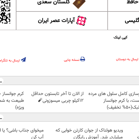
 حافظ
گلستان سعدی
گلیسی
آپارات عصر ایران
کپی لینک
ارسال به دوستان
نسخه چاپی
ارسال به تلگرام
زسازی کامل سلول های مرده
از الان تا آخر تابستون حداقل
کرم جوانساز 
ست، با کرم جوانساز
12کیلو چربی میسوزونی🧨
طبیعت به شما
50% تخفیف)
ویژه)
ویدیو هولناک از جوان کارتن خوابی که
میخوای جذاب باشی؟ یا ا
میلیاردر شد. آموزش رایگان
آب کن