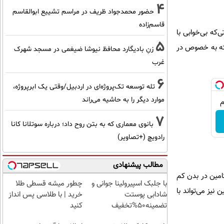
4
حضور محمدجواد ظریف در مراسم تشییع ابوالقاسم
قاسم‌زاده
 کند. در صورتی‌که بی‌خوابی با
5
ته به‌ خصوص در
زنِ بادیگارد محافظ نیوشا ضیغمی در مسجد شهرک
غرب
6
تله توسعه تک‌پروژه‌ای در اردبیل/وقتی یک ابرپروژه،
موارد دیگر را به حاشیه می‌راند
7
بانوی معماری که به بتن روح داد؛ درباره سوتلانا کانا
رادویچ (+تصاویر)
مطالب پیشنهادی
یتامین در بدن کم
با جلبک اسپیرولینا جوانی و
چطور میشه قسطی طلا
نیز می‌تواند با
شادابی پوستت
خرید | با طلاسی پس انداز
تضمینه50%تخفیف
کنید