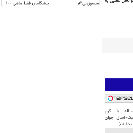
و ناقل عصبی به
میسوزونی🧨
پیشگامان فقط ماهی 100
این آقای58ساله با کرم
ضدچروک جلبک10سال جوان
تخفیف)