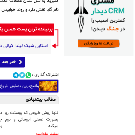
منیزیم به شل شدن عضلات کمک کرده
نام گابا نقش دارد و روند خوابیدن
پربیننده ترین پست همین ی
استایل شیک لیندا کیانی د
خبر بعد
اشتراک گذاری :
واضح‌ترین تصاویر تاریخ
مطالب پیشنهادی
تنها روش طبیعی که پوستت رو
د
بصورت عمقی ابرسانی و نرم
ج
میکنه
و 
بیشتر بخوانید: