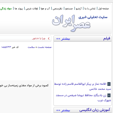
صفحه اول
تماس با ما
آرشیو
جستجو
نظرسنجی
آب و هوا
اوقات شرعی
پیوند ها
سواد زندگی
فیلم
بیشتر »»
چرا با «دعوت برای براندازی دو
_
صفحه نخست
»
سلامت
کد خبر
۱۰۵۵۶۳۳
اقامه نماز بر پیکر ابوالقاسم قاسم زاده توسط
کمبود برخی از مواد مغذی زمینه‌ساز بی خو
سید محمد خاتمی
زنِ بادیگارد محافظ نیوشا ضیغمی در مسجد
شهرک غرب
آموزش زبان انگلیسی
بیشتر »»