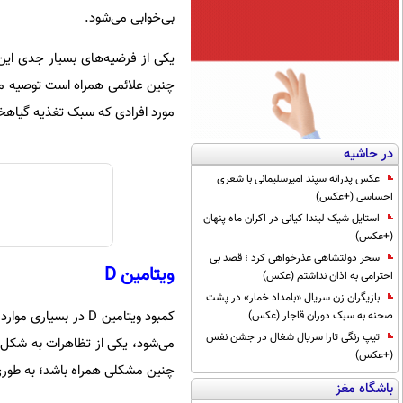
بی‌خوابی می‌شود.
چنین علائمی همراه است توصیه می‌
مورد افرادی که سبک تغذیه گیاهخو
در حاشیه
عکس پدرانه سپند امیرسلیمانی با شعری
احساسی (+عکس)
استایل شیک لیندا کیانی در اکران ماه پنهان
(+عکس)
سحر دولتشاهی عذرخواهی کرد ؛ قصد بی
ویتامین D
احترامی به اذان نداشتم (عکس)
بازیگران زن سریال «بامداد خمار» در پشت
کمبود ویتامین D در
صحنه به سبک دوران قاجار (عکس)
تیپ رنگی تارا سریال شغال در جشن نفس
می‌شود، یکی از تظاهرات به شکل اخت
(+عکس)
چنین مشکلی همراه باشد؛ به‌ طوری
باشگاه مغز