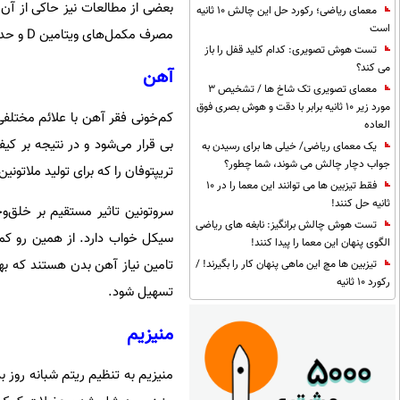
معمای ریاضی؛ رکورد حل این چالش 10 ثانیه
است
مصرف مکمل‌های ویتامین D و حداقل ۲۰ دقیقه حضور در معرض نور خورشید برای تامین این ویتامین کفایت می‌کند.
تست هوش تصویری: کدام کلید قفل را باز
می کند؟
آهن
معمای تصویری تک شاخ ها / تشخیص 3
مورد زیر 10 ثانیه برابر با دقت و هوش بصری فوق
کم‌خونی فقر آهن با علائم مختلفی
العاده
بی قرار می‌شود و در نتیجه بر کیف
یک معمای ریاضی/ خیلی ها برای رسیدن به
جواب دچار چالش می شوند، شما چطور؟
تریپتوفان را که برای تولید ملاتون
فقط تیزبین ها می توانند این معما را در 10
ثانیه حل کنند!
سروتونین تاثیر مستقیم بر خلق‌
تست هوش چالش برانگیز: نابغه های ریاضی
سیکل خواب دارد. از همین رو کمب
الگوی پنهان این معما را پیدا کنند!
تیزبین ها مچ این ماهی پنهان کار را بگیرند! /
رکورد 10 ثانیه
تسهیل شود.
منیزیم
منیزیم به تنظیم ریتم شبانه روز 