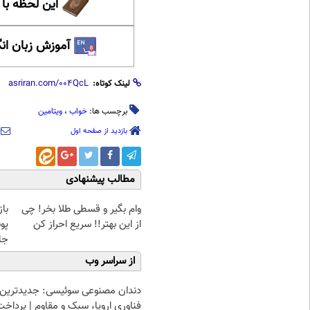
این لحظه با
آموزش زبان ان
لینک کوتاه:
برچسب ها:
خواب
،
ویتامین
بازدید از صفحه اول
مطالب پیشنهادی
وام بگیر و قسطی طلا بخر! چی
با
از این بهتر!! سریع احراز کن
پو
جلبک(
از سراسر وب
دندان مصنوعی سوئیسی: جدیدترین
فناوری اروپا، سبک و مقاوم | پرداخت