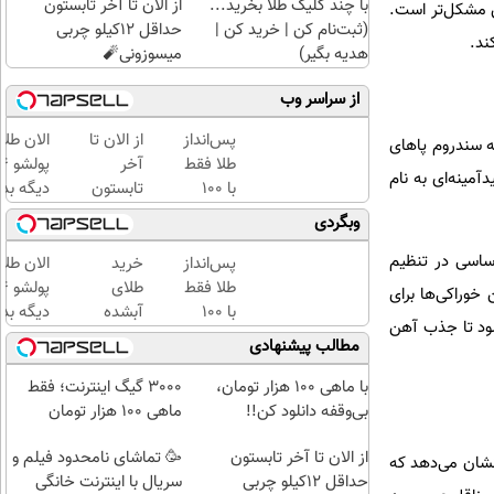
با چند کلیک طلا بخرید...
از الان تا آخر تابستون
 کند، روند به خواب‌ رفتن مشکل‌تر است.
(ثبت‌نام کن | خرید کن |
حداقل 12کیلو چربی
هدیه بگیر)
میسوزونی🧨
از سراسر وب
پس‌انداز
از الان تا
الان طلا
ه سندروم پاهای
طلا فقط
آخر
آمینه‌ای به نام
با ۱۰۰
تابستون
دیگه بده
هزارتومان
حداقل
سرمایه‌گ
وبگردی
(امن و
12کیلو
طلا با ا
راحت)
چربی
بی‌بهره
اساسی در تنظیم
پس‌انداز
خرید
الان طلا
میسوزونی
طلا فقط
طلای
خوراکی‌ها برای
🧨
با ۱۰۰
آبشده
دیگه بده
های حاوی ویتامین C مانند پرتقال میل شود تا جذب آهن
هزارتومان
حتی با
سرمایه‌گ
مطالب پیشنهادی
(امن و
۱۰۰هزارتومان
طلا با ا
راحت)
بی‌بهره
با ماهی 100 هزار تومان،
3000 گیگ اینترنت؛ فقط
بی‌وقفه دانلود کن!!
ماهی 100 هزار تومان
از الان تا آخر تابستون
🥳 تماشای نامحدود فیلم و
نشان می‌دهد که
حداقل 12کیلو چربی
سریال با اینترنت خانگی