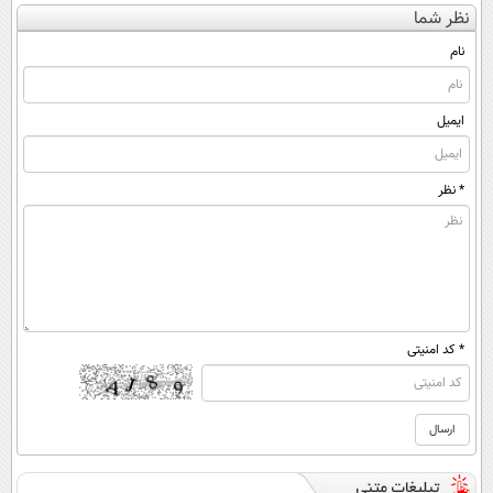
نظر شما
(◀پرسش‌نامه)
◂پرسش‌نامه)
ساخت!
نام
ایمیل
* نظر
* کد امنیتی