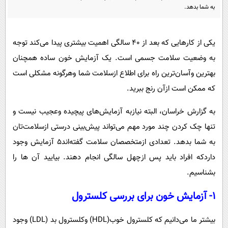
پیامک
سرگرمی
به شما بدهد.
روانشناسی
فناوری
آشپزی
یکی از کارهایی که بعد از ۴۰ سالگی اهمیت بیشتری پیدا می‌کند توجه
گوناگون
به وضعیت سلامت جسمی است. یک آزمایش خون ساده همچنان
دانلود
حوادث
بهترین وآسان‌ترین راه برای اطلاع ازسلامت شما وهرگونه مشکلی است
محیط زیست
که ممکن است ازآن رنج ببرید.‌
سلامت
به گزارش خراسان، البته نیازبه آزمایش‌های پیچیده وعجیب‌ نیست و
فرهنگی
تنها چک کردن چند مورد مهم می‌تواند پیش‌بینی درستی ازسلامت‌تان
بین الملل
به شما بدهد. تعدادی ازمتخصصان سلامت گفته‌اند۵ آزمایش وجود
اجتماعی
داردکه افراد باید پس ازچهل سالگی انجام دهند. بیایید آن ها را
بشناسیم.
حیات وحش
۱- آزمایش خون برای بررسی کلسترول
سیاست خارجی
بیشتر ما می‌دانیم که کلسترول ‌خوب‌(HDL) وکلسترول ‌بد (LDL) وجود