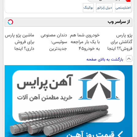
اعتبارسنجی
دیزل ژنراتور
بوکینگ
از سراسر وب
پژو پارس
خودروی شما هم
دندان مصنوعی
ماشین پژو پارس
گذاشتی برای
با یک بار مراجعه
سوئیسی:
برای فروش
فروش؟؟ اینجا
به خودرو45
جدیدترین
داری؟ اینجا
راحت بفروشش
فروخته خواهد
فناوری اروپا،
سریع بفروشش
بازگشت به بالای صفحه
شد
سبک و مقاوم |
پرداخت قسطی