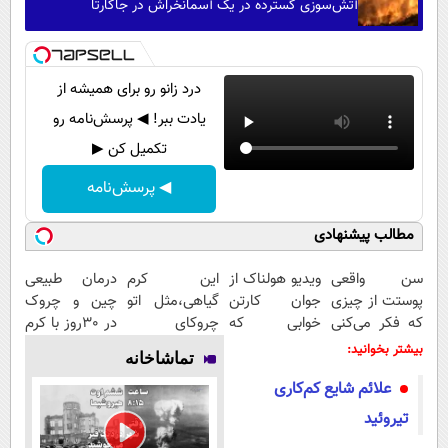
آتش‌سوزی گسترده در یک آسمانخراش در جاکارتا
درد زانو رو برای همیشه از
یادت ببر! ◀ پرسش‌نامه رو
تکمیل کن ▶
◀ پرسش‌نامه
مطالب پیشنهادی
سن واقعی
ویدیو هولناک از
این کرم
درمان طبیعی
پوستت از چیزی
جوان کارتن
گیاهی،مثل اتو
چین و چروک
که فکر می‌کنی
خوابی که
چروکای
در 30روز با کرم
بیشتره...
میلیاردر شد.
پوستتوصاف
جوانساز
بیشتر بخوانید:
تماشاخانه
آموزش رایگان
میکنه!50%تخفیف
آلمانی(45%تخفیف)
علائم شایع کم‌کاری
تیروئید