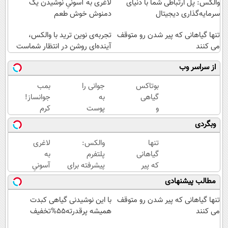
والکس: پل ارتباطی شما با دنیای
لاغری به آسونیِ نوشیدن یک
سرمایه‌گذاری دیجیتال
دمنوش خوش طعم
تنها گیاهانی که پیر شدن رو متوقف
تجربه‌ی نوین ترید با والکس،
می کنند
آینده‌ای روشن در انتظار شماست
از سراسر وب
بوتاکس
جوانی را
بمب
گیاهی
به
جوانساز!
و
پوست
کرم
خانگی
خود
بوتاکس
وبگردی
رسید!
هدیه
جلبک
دهید...
اسپیرولینا50%تخفیف
تنها
والکس:
لاغری
گیاهانی
پلتفرم
به
که پیر
پیشرفته برای
آسونیِ
شدن
معامله و
نوشیدن
مطالب پیشنهادی
رو
سرمایه‌گذاری
یک
متوقف
ایمن
دمنوش
تنها گیاهانی که پیر شدن رو متوقف
با این نوشیدنی گیاهی کبدت
می
خوش
می کنند
همیشه پرقدرته55%تخفیف
کنند
طعم