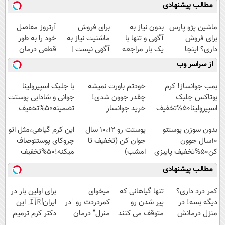
مطالب پیشنهادی
ماشین پژو پارس
بدون نیاز به
برای فروش
آرتروز مفاصل
برای فروش
آگهی و تنها با
ماشنیت نیاز به
خود را به طور
داری؟ اینجا
یک بار مراجعه
آگهی نیست |
قطعی درمان
سریع بفروشش
فروخته شد
اینجا راحت
کنید!
از سراسر وب
بفروشش
◗پرسش‌نامه◖
بمب جوانساز! کرم
خودتم باورت نمیشه
با جلبک اسپیرولینا
بوتاکس جلبک
چقدر جوون شدی!
جوانی و شادابی پوستت
اسپیرولینا50%تخفیف
خرید جوانساز
تضمینه50%تخفیف
اسپیرولینا با تخفیف
بدون سوزن پوستتو
پوستت رو 10،12 سال
این کرم گیاهی،مثل اتو
ویژه
10سال جوون
جوان کن (تخفیف تا
چروکای پوستتوصاف
کن50%تخفیف پاییزی
امشب)
میکنه!50%تخفیف
مطالب پیشنهادی
کمر درد داری؟
تنها گیاهانی که
میخوای
برای اولین بار در
دیگه بسه! در
پیر شدن رو
کمردردت رو "در
ایران🇮🇷 این
منزل درمانش
متوقف می کنند
منزل" درمان
دکتر کرم ترمیم
کن
کنی؟ (◂فیلم +
کننده 23 روزه