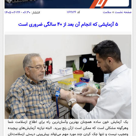
سیاسی
اقتصاد
صفحه نخست
»
سلامت
کد
۱۱۶۲۸۲۶
انتشار:
۰۶:۳۰ - ۲۴-۰۲-۱۴۰۵
جامعه
اقتصادی
۵ آزمایشی که انجام آن بعد از ۴۰ سالگی ضروری است
ورزشی
اجتماعی
خودرو
بین الملل
حوادث
فرهنگ و هنر
سیاست خارجی
سلامت
علم و دانش
یک برش دانایی
قرآن
فناوری و It
محیط زیست
گوناگون
علمی
سفر و تفریح
فیلم
سرگرمی
اخبار کریپتو
عصر ایران 2
اقتصاد
باشگاه مغز
آموزش زبان
خواندنی ها و دیدنی ها
ورزش
مجله تصویری سلاح
یک آزمایش خون ساده همچنان بهترین وآسان‌ترین راه برای اطلاع ازسلامت شما
داستان کوتاه
سیاست
وهرگونه مشکلی است که ممکن است ازآن رنج ببرید.‌ البته نیازبه آزمایش‌های پیچیده
وعجیب‌ نیست و تنها چک کردن چند مورد مهم می‌تواند پیش‌بینی درستی ازسلامت‌تان