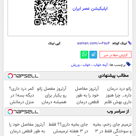
اپلیکیشن عصر ایران
لینک کوتاه:
کپی لینک
‌گزارش خطا در خبر
برچسب ها:
آپنه خواب
،
خواب
،
ورزش
مطالب پیشنهادی
زانو درد درمان
آرتروز مفاصل
آرتروز مفصل زانو
کمر درد داری؟
داره… چرا هنوز
خود را به طور
رو یکبار برای
دیگه بسه! در
داری بهش ظلم
قطعی درمان
همیشه درمان
منزل درمانش
می‌کنی؟
کنید!
کن!
کن
از سراسر وب
◗پرسش‌نامه◖
◗پرسش‌نامه◖
(◀پرسش‌نامه)
ترمیم جای زخم، بخیه
جای بخیه داری؟؟ فقط
آرتروز مفاصل خود را
و سوختگی فقط در 3
در 3 هفته ترمیمش
به طور قطعی درمان