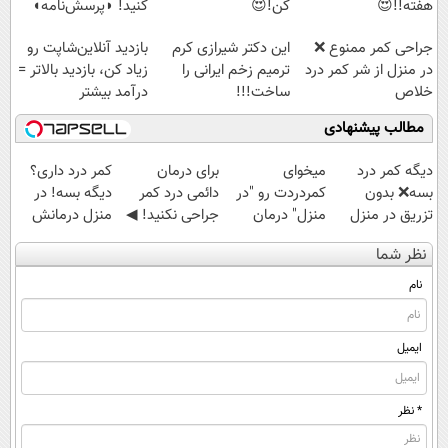
هفته!!😍
کن!😍
کنید! ◗پرسش‌نامه◖
جراحی کمر ممنوع ❌
این دکتر شیرازی کرم
بازدید آنلاین‌شاپت رو
در منزل از شر کمر درد
ترمیم زخم ایرانی را
زیاد کن، بازدید بالاتر =
خلاص
ساخت!!!
درآمد بیشتر
شوید◂پرسش‌نامه
مطالب پیشنهادی
دیگه کمر درد
میخوای
برای درمان
کمر درد داری؟
بسه❌ بدون
کمردردت رو "در
دائمی درد کمر
دیگه بسه! در
تزریق در منزل
منزل" درمان
جراحی نکنید! ◀
منزل درمانش
درمانش کن✅
کنی؟ (◂فیلم +
پرسش‌نامه رو پر
کن
نظر شما
◀پرسش‌نامه پر
◂پرسش‌نامه)
کن ▶
(◀پرسش‌نامه)
کن▶
نام
ایمیل
* نظر