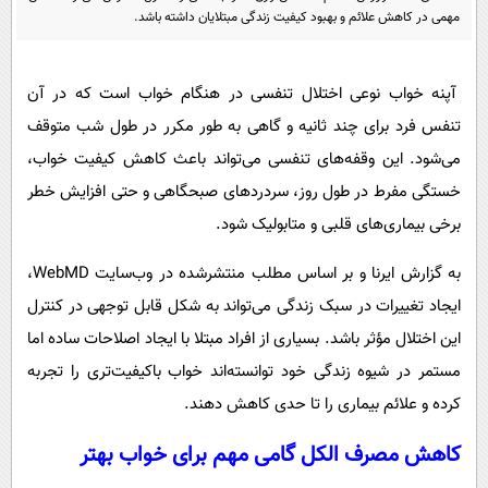
پیامک
سرگرمی
مهمی در کاهش علائم و بهبود کیفیت زندگی مبتلایان داشته باشد.
روانشناسی
فناوری
آشپزی
آپنه خواب نوعی اختلال تنفسی در هنگام خواب است که در آن
گوناگون
تنفس فرد برای چند ثانیه و گاهی به طور مکرر در طول شب متوقف
دانلود
حوادث
می‌شود. این وقفه‌های تنفسی می‌تواند باعث کاهش کیفیت خواب،
محیط زیست
خستگی مفرط در طول روز، سردردهای صبحگاهی و حتی افزایش خطر
سلامت
برخی بیماری‌های قلبی و متابولیک شود.
فرهنگی
به گزارش ایرنا و بر اساس مطلب منتشرشده در وب‌سایت WebMD،
بین الملل
ایجاد تغییرات در سبک زندگی می‌تواند به شکل قابل توجهی در کنترل
اجتماعی
این اختلال مؤثر باشد. بسیاری از افراد مبتلا با ایجاد اصلاحات ساده اما
مستمر در شیوه زندگی خود توانسته‌اند خواب باکیفیت‌تری را تجربه
حیات وحش
کرده و علائم بیماری را تا حدی کاهش دهند.
سیاست خارجی
کاهش مصرف الکل گامی مهم برای خواب بهتر