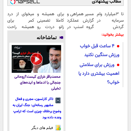
مطالب پیشنهادی
تا 3میلیارد وام
مسیر همراهی و
برای همیشه و
میخوای از درد
سرمایه در
گزارش عملکرد
کاملا تضمینی
کمر برای
گردش
گروه اسنپ در
زانو دردت رو
همیشه راحت
فروشندگان =>
۱۴۰۴
درمان کن ◀
شی؟ 👈
بیشتر بخوانید:
تماشاخانه
فروشگاهت رو
پرسش نامه ▶
پرسش‌نامه رو
۴ ساعت قبل خواب
ثبت کن
پر کن
ورزش سنگین نکنید
ورزش برای سلامتی
اهمیت بیشتری دارد یا
محمدباقر خرازی کیست؟روحانی
خواب؟
جنجالی با ادعاها و ایده‌های
تخیلی
تاکر کارلسون، مجری و فعال
مشهور رسانه‌ای: جنگ ایران به
وضوح برخلاف چیزی است که ترامپ
وعده داده بود
فیلم های دیگر