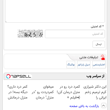
* کد امنیتی
اعتبارسنجی
دیزل ژنراتور
بوکینگ
از سراسر وب
این دکتر شیرازی
کمرد درد رو در
میخوای
کمر درد داری؟
کرم ترمیم زخم
منزل درمان کن!
کمردردت رو "در
دیگه بسه! در
ایرانی را
(◂فیلم +
منزل" درمان
منزل درمانش
ساخت!!!
پرسش‌نامه)
کنی؟ (◂فیلم +
کن
بازگشت به بالای صفحه
◂پرسش‌نامه)
(◀پرسش‌نامه)