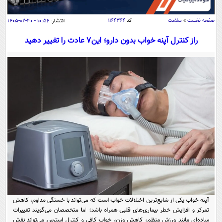
سیاسی
اقتصاد
صفحه نخست
»
سلامت
کد
۱۱۶۴۳۶۴
انتشار:
۱۰:۵۶ - ۳۰-۰۲-۱۴۰۵
جامعه
اقتصادی
راز کنترل آپنه خواب بدون دارو؛ این۷ عادت‌ را تغییر دهید
ورزشی
اجتماعی
خودرو
بین الملل
حوادث
فرهنگ و هنر
سیاست خارجی
سلامت
علم و دانش
یک برش دانایی
قرآن
فناوری و It
محیط زیست
گوناگون
علمی
سفر و تفریح
فیلم
سرگرمی
اخبار کریپتو
عصر ایران 2
اقتصاد
باشگاه مغز
آموزش زبان
خواندنی ها و دیدنی ها
ورزش
مجله تصویری سلاح
آپنه خواب یکی از شایع‌ترین اختلالات خواب است که می‌تواند با خستگی مداوم، کاهش
داستان کوتاه
سیاست
تمرکز و افزایش خطر بیماری‌های قلبی همراه باشد؛ اما متخصصان می‌گویند تغییرات
ساده‌ای مانند ورزش منظم، کاهش وزن، خواب کافی و کنترل استرس می‌تواند نقش