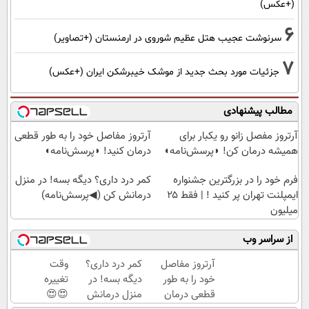
(+عکس)
6
سرنوشت عجیب هتل عظیم شوروی در ارمنستان (+تصاویر)
7
جزئیات مورد بحث جدید از موشک خیبرشکن ایران (+عکس)
مطالب پیشنهادی
آرتروز مفصل زانو رو یکبار برای
آرتروز مفاصل خود را به طور قطعی
همیشه درمان کن! ◗پرسش‌نامه◖
درمان کنید! ◗پرسش‌نامه◖
فرم خود را در بزرگترین جشنواره
کمر درد داری؟ دیگه بسه! در منزل
ایمپلنت تهران پر کنید ! | فقط ۲۵
درمانش کن (◀پرسش‌نامه)
میلیون
از سراسر وب
آرتروز مفاصل
کمر درد داری؟
وقت
خود را به طور
دیگه بسه! در
تغییره
قطعی درمان
منزل درمانش
😍😍