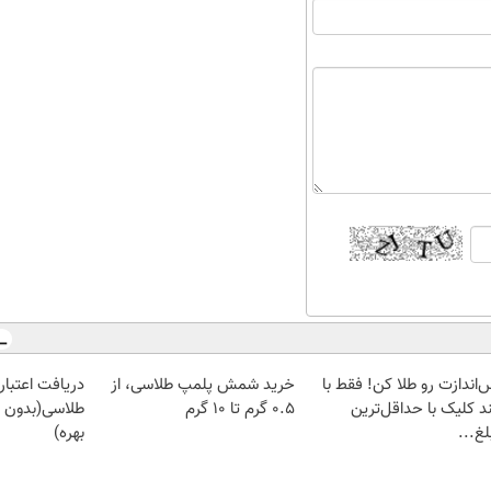
‌اندازت رو طلا کن! فقط با
خرید شمش پلمپ طلاسی، از
دریافت اعتبار 
د کلیک با حداقل‌ترین
۰.۵ گرم تا ۱۰ گرم
طلاسی(بدون 
غ...
بهره)