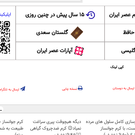
 عصر ایران
۱۵ سال پیش در چنین روزی
اپلیکی
 حافظ
گلستان سعدی
گلیسی
آپارات عصر ایران
کپی لینک
ارسال به دوستان
نسخه چاپی
ارسال به تلگرام
زسازی کامل سلول های مرده
دیگه هیچوقت پیری سراغت
کرم جوانساز 
ست، با کرم جوانساز
نمیاد😉 کرم ضدچروک گیاهی
طبیعت به شما