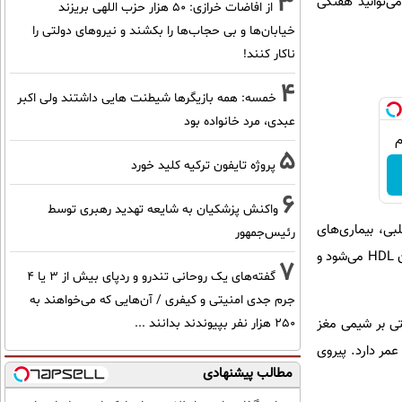
3
‌توانید هفتگی
از افاضات خرازی: ۵۰ هزار حزب اللهی بریزند
خیابان‌ها و بی حجاب‌ها را بکشند و نیرو‌های دولتی را
ناکار کنند!
4
خمسه: همه بازیگرها شیطنت هایی داشتند ولی اکبر
عبدی، مرد خانواده بود
5
پروژه تایفون ترکیه کلید خورد
6
واکنش پزشکیان به شایعه تهدید رهبری توسط
بی، بیماری‌های
رئیس‌جمهور
عصبی و سرطان ثابت شده است. همچنین به گفته محققان، این نوع رژیم باعث افزایش کلسترول خوب یا همان HDL می‌شود و
7
گفته‌های یک روحانی تندرو و ردپای بیش از ۳ یا ۴
جرم جدی امنیتی و کیفری / آن‌هایی که می‌خواهند به
تی بر شیمی مغز
۲۵۰ هزار نفر بپیوندند بدانند ...
عمر دارد. پیروی
مطالب پیشنهادی