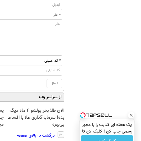
* نظر
* کد امنیتی
از سراسر وب
الان طلا بخر پولشو 4 ماه دیگه
پس
بده! سرمایه‌گذاری طلا با اقساط
چن
بی‌بهره
مبل
یک هفته ای کتابت را با مجوز
رسمی چاپ کن ! کلیک کن تا
بازگشت به بالای صفحه
فرصت هست !