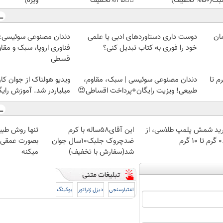
50% تخفیف)
👈🏻45%تخفیف
ویژه)
دوست داری دستاوردهای ادبی یا علمی
دندان مصنوعی سوئیسی:
خود را فوری به کتاب تبدیل کنی؟
فناوری اروپا، سبک و مقا
قسطی
لمپ طلاسی، از ۰.۵ گرم تا
دندان مصنوعی سوئیسی | سبک، مقاوم،
ویدیو هولناک از جوان کا
طبیعی! ویزیت رایگان+پرداخت اقساطی😍
میلیاردر شد. آموزش رایگ
ید شمش پلمپ طلاسی، از
این آقای58ساله با کرم
تنها روش طبی
 ۱۰ گرم
ضدچروک جلبک10سال جوان
بصورت عمقی ا
شد(سفارش با تخفیف)
میکنه
اعتبارسنجی
دیزل ژنراتور
بوکینگ