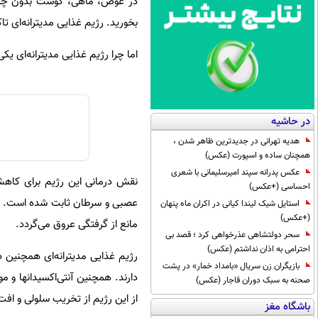
در عوض، ماهی، گوشت بدون چربی
بخورید. رژیم غذایی مدیترانه‌ای ت
اما چرا رژیم غذایی مدیترانه‌ای ی
در حاشیه
هدیه تهرانی در جدیدترین ظاهر شدن ،
همچنان ساده و اسپورت (عکس)
عکس پدرانه سپند امیرسلیمانی با شعری
نقش درمانی این رژیم برای کاهش 
احساسی (+عکس)
استایل شیک لیندا کیانی در اکران ماه پنهان
(+عکس)
مانع از گرفتگی عروق می‌گردد.
سحر دولتشاهی عذرخواهی کرد ؛ قصد بی
احترامی به اذان نداشتم (عکس)
رژیم غذایی مدیترانه‌ای همچنین 
بازیگران زن سریال «بامداد خمار» در پشت
دارند. همچنین آنتی‌اکسیدانها و م
صحنه به سبک دوران قاجار (عکس)
از این رژیم از تخریب سلولی و افت
باشگاه مغز