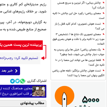
چالش بینایی؛ اگر تیزبین و سریع هستی
رژیم مدیترانه‌ای کم کالری و متن
شرکت کن!
شوید. بر خلاف رژیم‌های غذایی مع
معمای ریاضی؛ رکورد حل این چالش 10 ثانیه
است
به گزارش دویچه‌وله، در آخر، پیرو
تست هوش تصویری: کدام کلید قفل را باز
می کند؟
صحیح از منابع طبیعی شده و به 
معمای تصویری تک شاخ ها / تشخیص 3
مورد زیر 10 ثانیه برابر با دقت و هوش بصری فوق
العاده
پربیننده ترین پست همین ی
یک معمای ریاضی/ خیلی ها برای رسیدن به
جواب دچار چالش می شوند، شما چطور؟
تسنیم تایید کرد: رجب‌زاد
فقط تیزبین ها می توانند این معما را در 10
ثانیه حل کنند!
خبر بعد
تست هوش چالش برانگیز: نابغه های ریاضی
الگوی پنهان این معما را پیدا کنند!
اشتراک گذاری :
معاون هماهنگ کننده ارت
بر قلب امپراطوری دروغ 
مطالب پیشنهادی