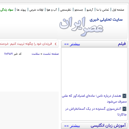
صفحه اول
تماس با ما
آرشیو
جستجو
نظرسنجی
آب و هوا
اوقات شرعی
پیوند ها
سواد زندگی
فیلم
بیشتر »»
فرزندان خود را چگونه تربیت کنیم: خردمند
صفحه نخست
»
سلامت
کد خبر
۶۸۴۵۲۱
هشدار درباره ناس؛ ماده‌ای اعتیادآور که علنی
مصرف می‌شود
آتش‌سوزی گسترده در یک آسمانخراش در
جاکارتا
آموزش زبان انگلیسی
بیشتر »»