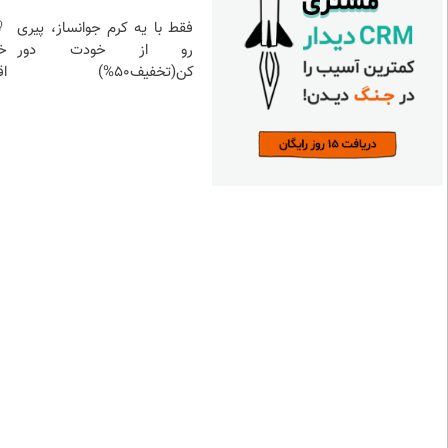
فقط با یه کرم جوانساز، پیری
رو از خودت دور
خ
کن(تخفیف50%)
اق