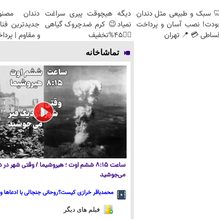
 سبک و طبیعی مثل دندان
دیگه هیچوقت پیری سراغت
دندان مصنو
ودت! نصب آسان و پرداخت
نمیاد😉 کرم ضدچروک گیاهی
جدیدترین فنا
ساطی 💳 📍 تهران
👈🏻45%تخفیف
و مقاوم | پرد
تماشاخانه
ساعت ۸:۱۵ ششم اوت ؛ هیروشیما / وقتی شهر در
می‌جوشید
محمدباقر خرازی کیست؟روحانی جنجالی با ادعاها و 
فیلم های دیگر