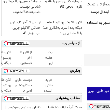
سرمایه گذاری امن با طلا و
با جلبک اسپیرولینا جوانی و
ه‌آل‌تان نزدیک
نقره | دیجی کالا
شادابی پوستت
یده‌آل برسند.
تضمینه50%تخفیف
الان طلا بخر پولشو 4 ماه
از الان تا آخر تابستون
منجر به استفاده
دیگه بده! سرمایه‌گذاری طلا
حداقل 12کیلو چربی
با اقساط بی‌بهره
میسوزونی🧨
از سراسر وب
یک
از الان تا
الان طلا
هفته
آخر
ای
تابستون
دیگه بده
کتابت
حداقل
سرمایه‌گ
وبگردی
را با
12کیلو
طلا با ا
مجوز
چربی
بی‌بهره
خرید
دوست داری
الان طلا
رسمی
میسوزونی
طلای
دستاوردهای
چاپ
🧨
آبشده
ادبی یا
دیگه بده
خبر دقیق، تیری
کن !
حتی با
علمی خود را
سرمایه‌گ
مطالب پیشنهادی
کلیک
۱۰۰هزارتومان
فوری به
طلا با ا
کن تا
کتاب تبدیل
بی‌بهره
3000 گیگ اینترنت؛ فقط
دندان مصنوعی سوئیسی |