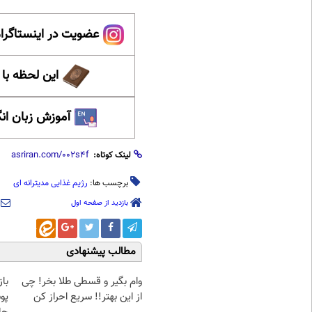
عضویت در اینستاگرام
این لحظه با
آموزش زبان ان
لینک کوتاه:
برچسب ها:
رژیم غذایی مدیترانه ای
بازدید از صفحه اول
مطالب پیشنهادی
وام بگیر و قسطی طلا بخر! چی
با
از این بهتر!! سریع احراز کن
پو