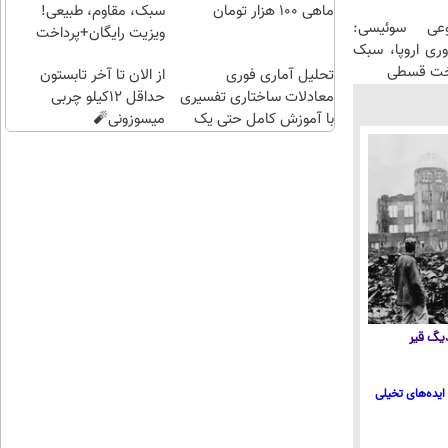
فرصت
کنی؟
ماهی 100 هزار تومان
سبک، مقاوم، طبیعی!
عی سوئیسی:
هست
ویزیت رایگان+پرداخت
وری اروپا، سبک
!
اقساطی😍
اخت قسطی
تحلیل آماری فوری
از الان تا آخر تابستون
معادلات ساختاری تفسیری
حداقل 12کیلو چربی
با آموزش کامل حتی یک
میسوزونی🧨
روزه !!
 دیگ قیر
ایده‌های تخیلی