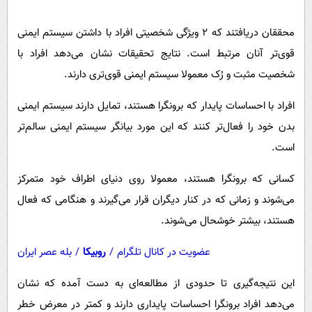
پیامک
سرگرمی
روانشناسی
محققان دریافتند که ۲ ویژگی شخصیتی افراد با داشتن سیستم ایمنی
فناوری
قوی‌تر آنان مرتبط است. نتایج تحقیقات نشان می‌دهد افراد با
آشپزی
گوناگون
شخصیت مثبت و رُک معمولا سیستم ایمنی قوی‌تری دارند.
دانلود
حوادث
افراد با احساسات پایدار که برونگرا هستند، تمایل دارند سیستم ایمنی
محیط زیست
بدن خود را فعال‌تر کنند که این مورد بیانگر سیستم ایمنی سالم‌تر
سلامت
است.
فرهنگی
کسانی که برونگرا هستند، معمولا روی دنیای اطراف خود متمرکز
بین الملل
می‌شوند و زمانی که در کنار دیگران قرار می‌گیرند و هنگامی که فعال
اجتماعی
هستند، بیشتر خوشحال می‌شوند.
حیات وحش
عضویت در کانال تلگرام
/
روبیکا
/
بله عصر ایران
سیاست خارجی
این نتیجه‌گیری تا حدودی از مطالعه‌ای به دست آمده که نشان
می‌دهد افراد برونگرا احساسات پایداری دارند و کمتر در معرض خطر