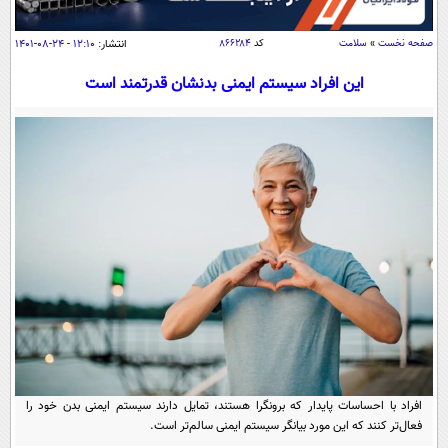
سیاسی
اقتصاد
صفحه نخست
»
سلامت
کد
۸۶۶۲۸۴
انتشار:
۱۲:۱۰ - ۲۴-۰۸-۱۴۰۱
جامعه
اقتصادی
این افراد سیستم ایمنی بدنشان قدرتمند است
ورزشی
اجتماعی
خودرو
بین الملل
حوادث
فرهنگ و هنر
سیاست خارجی
سلامت
علم و دانش
یک برش دانایی
قرآن
فناوری و It
محیط زیست
گوناگون
علمی
سفر و تفریح
فیلم
سرگرمی
اخبار کریپتو
عصر ایران 2
اقتصاد
باشگاه مغز
آموزش زبان
خواندنی ها و دیدنی ها
ورزش
مجله تصویری سلاح
افراد با احساسات پایدار که برونگرا هستند، تمایل دارند سیستم ایمنی بدن خود را
داستان کوتاه
سیاست
فعال‌تر کنند که این مورد بیانگر سیستم ایمنی سالم‌تر است.