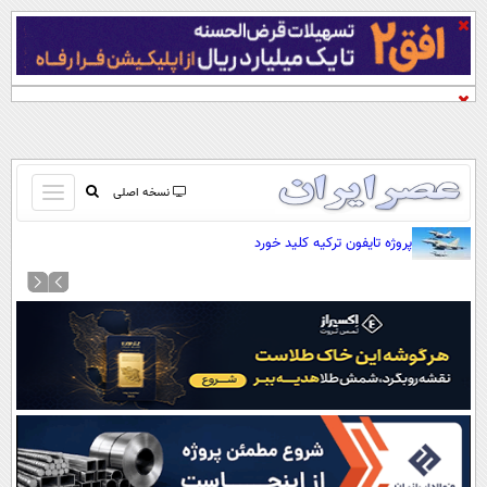
باز
نسخه اصلی
و
صفحه اول
پروژه تایفون ترکیه کلید خورد
بسته
تماس با ما
کردن
آرشیو
منو
جستجو
نظرسنجی
آب و هوا
اوقات شرعی
پیوند ها
سواد زندگی