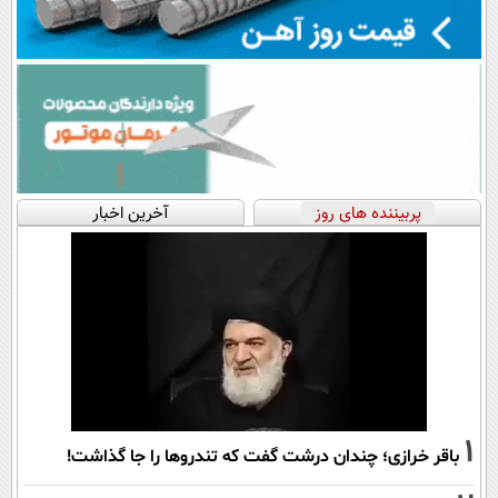
پربیننده های روز
آخرین اخبار
1
باقر خرازی؛ چندان درشت گفت که تندروها را جا گذاشت!