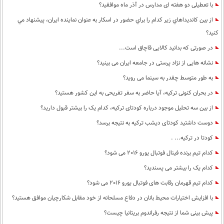
با تعطیلی دو هفته ای مدارس در آذر ماه موافقید؟
از بين كانديداهاي زير كدام را براي حضور در اسكار به عنوان نماينده ايران، پيشنهاد مي
كنيد؟
در صورتی که بدانید کالایی قاچاق است...
نشانه هایی از نژاد پرستی در جامعه ایران می بینید؟
به طور متوسط چقدر به سینما می روید؟
در بحران کنونی ترکیه، آیا حاضر به سفر تفریحی به این کشور هستید؟
از بین سه تحلیل موجود درباره کودتای ترکیه، کدام یک را بیشتر قبول دارید؟
دوست داشتید کودتای دیشب ترکیه به نتیجه برسد؟
کودتا در ترکیه... .
کدام تیم برنده فینال فوتبال یورو 2016 می شود؟
کدام یک را بیشتر می پسندید؟
کدام تیم قهرمان رقابت های فوتبال یورو 2016 می شود؟
با افزایش اختیارات محیط‌ بانان در دفاع مسلحانه از خود مقابل شکارچیان موافق هستید؟
پیش بینی شما از نتیجه رفراندوم بریتانیا چیست؟