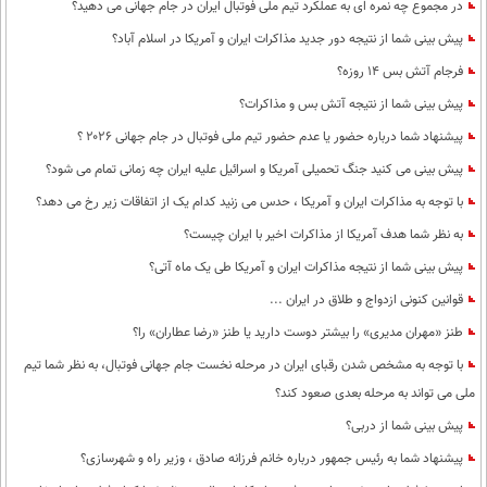
بین الملل
در مجموع چه نمره ای به عملکرد تیم ملی فوتبال ایران در جام جهانی می دهید؟
حوادث
پیش بینی شما از نتیجه دور جدید مذاکرات ایران و آمریکا در اسلام آباد؟
فرهنگ و هنر
سیاست خارجی
سلامت
فرجام آتش بس 14 روزه؟
علم و دانش
یک برش دانایی
پیش بینی شما از نتیجه آتش بس و مذاکرات؟
قرآن
فناوری و It
محیط زیست
پیشنهاد شما درباره حضور یا عدم حضور تیم ملی فوتبال در جام جهانی ۲۰۲۶ ؟
گوناگون
علمی
پیش بینی می کنید جنگ تحمیلی آمریکا و اسرائیل علیه ایران چه زمانی تمام می شود؟
سفر و تفریح
فیلم
سرگرمی
اخبار کریپتو
با توجه به مذاکرات ایران و آمریکا ، حدس می زنید کدام یک از اتفاقات زیر رخ می دهد؟
عصر ایران 2
اقتصاد
باشگاه مغز
به نظر شما هدف آمریکا از مذاکرات اخیر با ایران چیست؟
آموزش زبان
خواندنی ها و دیدنی ها
پیش بینی شما از نتیجه مذاکرات ایران و آمریکا طی یک ماه آتی؟
ورزش
مجله تصویری سلاح
قوانین کنونی ازدواج و طلاق در ایران ...
داستان کوتاه
سیاست
طنز «مهران مدیری» را بیشتر دوست دارید یا طنز «رضا عطاران» را؟
پیامک
سرگرمی
با توجه به مشخص شدن رقبای ایران در مرحله نخست جام جهانی فوتبال، به نظر شما تیم
روانشناسی
فناوری
ملی می تواند به مرحله بعدی صعود کند؟
پیش بینی شما از دربی؟
آشپزی
گوناگون
پیشنهاد شما به رئیس جمهور درباره خانم فرزانه صادق ، وزیر راه و شهرسازی؟
دانلود
حوادث