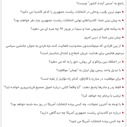
راجع به "مسیر آینده کشور" چیست؟
مهم ترین رقیب روحانی در انتخابات ریاست جمهوری را کدام کاندیدا می دانید؟
به پیش بینی شما، کاندیداهای نهایی انتخابات ریاست جمهوری چند نفر خواهند بود؟
به برنامه های تلویزیونی صدا و سیما در نوروز 96 چه نمره ای می دهید؟
پیش بینی شما از دربی امروز
از بین افرادی که میتوانندبدون محدودیت فعالیت کنند،چه فردی به عنوان جانشین سیاسی
مرحوم هاشمی برای هدایت جریان اصلاح و اعتدال مناسبتر است؟
در اختلاف بین برانکو و کی روش، حق را به که می دهید؟
با تبدیل واحد رسمی پول ایران به "تومان" موافقید؟
برای موفقیت در مبارزه با قاچاق، کدام راه مؤثرتر از بقیه است؟
فقط پدر و مادرها پاسخ دهند: "آیا واقعاً کتابی درباره اصول صحیح فرزندپروری خوانده اید؟"
ترامپ با برجام چه خواهد کرد؟
با توجه به آخرین تحولات، چه کسی برنده انتخابات آمریکا در روز سه شنبه خواهد بود؟
درباره دو کاندیدای ریاست جمهوری آمریکا چه دیدگاهی دارید؟
چه کسی برنده انتخابات آمریکا می شود؟