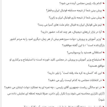
کدام یک رئیس مجلس آینده می شود؟
پیش بینی شما از نتیجه مسابقه فوتبال ایران و قطر؟
پیش بینی شما از نتیجه بازی فوتبال ایران و ژاپن؟
تیم ملی فوتبال ایران به فینال جام ملت های آسیا می رسد؟
آیا در بازار ارزهای دیجیتال، هر چند اندک، حضور دارید؟
"وزیر آموزش و پرورش: دولت سیزدهم بیش از هر زمان دیگری امید را به مردم کشور
بازگردانده است" ؛ با این گفته موافقید؟
استقلالی هستید یا پرسپولیسی؟
استیضاح وزیر آموزش و پرورش در مجلس کلید خورده است؛ با استیضاح و برکناری او
موافق هستید؟
این که "انسان به کره ماه رفته است" را باور دارید؟
در انتخابات مجلس به کدام لیست رأی می دهید؟
در دو سالگی ریاست جمهوری آقای رئیسی ، چه نمره ای به عملکرد دولت ایشان می دهید؟
(آرای تکراری محاسبه نمی شوند و با تکرار رأی دادن، صرفا نتیجه لحظه ای نمایش داده می
شود)