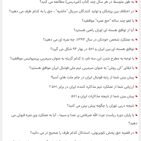
به طور متوسط در هر سال چند کتاب (غیردرسی) مطالعه می کنید؟
در اختلاف بین پزشکان و تولید کنندگان سریال "حاشیه" ، حق را به کدام طرف می دهید؟
با لغو چند ساله "حج عمره" موافقید؟
آیا از توافق هسته ای لوزان راضی هستید؟
به عملکرد شخص خودتان در سال 1393، چه نمره ای می دهید؟
توافق هسته ای بین ایران و 1+5 در بهار 94 شکل می گیرد؟
با توجه به مطرح شدن این سه نام، با کدام گزینه به عنوان سرمربی پرسپولیس موافقید؟
با ابقای "کی روش" به عنوان سرمربی تیم ملی فوتبال ایران موافق هستید؟
پیش بینی شما از رتبه فوتبال ایران در جام ملت های آسیا؟
ارزیابی شما از عملکرد تیم مذاکره کننده ایران در برابر 1+5 ؟
پیش بینی شما از نتیجه مذاکرات ایران و 1+5
نتیجه دربی تهران را چگونه پیش بینی می کنید؟
با پایان دوره ریاست عزت الله ضرغامی بر صدا و سیما ، آیا به عملکرد وی نمره قبولی می
دهید؟
در قضیه حق پخش تلویزیونی، استدلال کدام طرف را صحیح تر می دانید؟