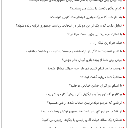
یک پیش بینی زودهنگام: به نظر شما رئیس جمهور بعدی آمریکا کیست؟
کدام لوگوی توییتر را بیشتر می پسندید؟
به نظر شما کدام یک بهترین فوتبالیست کنونی دنیاست؟
تمایل دارید کدام یک از این دو نفر در انتخابات ریاست جمهوری ترکیه برنده شوند؟
با استیضاح و برکناری وزیر صمت موافقید؟
فیلم «برادران لیلا» را ...
با تغییر تعطیلات هفتگی از "پنجشنبه و جمعه" به "جمعه و شنبه" موافقید؟
پیش بینی شما از برنده بازی فینال جام جهانی؟
دوست دارید کدام کشور قهرمان جام جهانی فوتبال شود؟
مطالبۀ شما درباره گشت ارشاد؟
با اعدام زورگیران خشن خیابانی موافقید؟
برکناری "اسکوچیچ" و جایگزینی "کی روش" کار درستی بود؟
از نامی که در بدو تولد برایتان انتخاب شده، راضی هستید؟
از انتخاب مهدی تاج به ریاست فدراسیون فوتبال رضایت دارید؟
عملکرد یک ساله دولت آقای رئیسی را چگونه ارزیابی می کنید؟