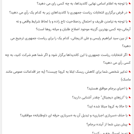
با توجه به اعلام اسامی نهایی کاندیداها، به چه کسی رای می دهید؟
در فرض برگزاری انتخابات ریاست جمهوری با کاندیداهای زیر به کدام یک رأی می دهید؟
با توجه به نیامدن ظریف و احتمال ردصلاحیت تاج زاده و با لحاظ شرایط واقعی و نه
آرمانی،چه کسی بهترین گزینه موجود اصلاح طلبان و میانه روها است؟
از بین سید ابراهیم رئیسی و علی لاریجانی، کدام یک را برای ریاست جمهوری ترجیح می
دهید؟
اگر انتخابات ریاست جمهوری با این کاندیداها برگزار شود و اگر شما هم شرکت کنید، به چه
کسی رأی می دهید؟
تدابیر شخصی شما برای کاهش ریسک ابتلا به کرونا چیست؟ (به جز اقدامالت عمومی مانند
ماسک)
با احیای برجام موافق هستید؟
با "ارزهای دیجیتال" چقدر آشنایی دارید؟
تا حالا به کرونا مبتلا شده اید؟
با حذف «سربازی اجباری» و تبدیل آن به «سربازی حرفه ای داوطلبانه» موافقید؟
پیش بینی شما از آینده برجام؟
نوروز امسال چه می کنید؟