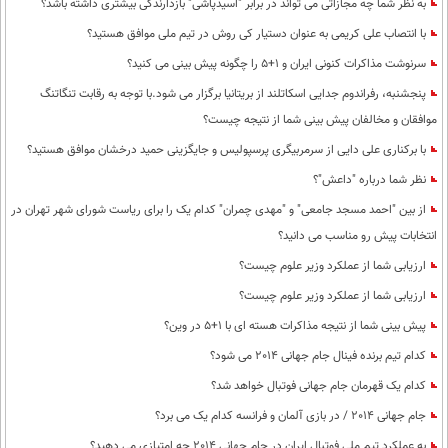
به نظر شما چه مجازاتی می تواند در برابر "اسید‌پاشی" بازدارندگی بیشتری داشته باشد؟
با انتصاب علی کریمی به عنوان دستیار کی روش در تیم ملی موافق هستید؟
سرنوشت مذاکرات کنونی ایران و 1+5 را چگونه پیش بینی می کنید؟
پنجشنبه، رفراندوم جدایی اسکاتلند از بریتانیا برگزار می شود.با توجه به رقابت تنگاتنگ
موافقان و مخالفان پیش بینی شما از نتیجه چیست؟
با برکناری علی دایی از سرمربیگری پرسپولیس و جایگزینی حمید درخشان موافق هستید؟
نظر شما درباره "داعش"؟
از بین "احمد مسجد جامعی" و "مهدی چمران" کدام یک را برای ریاست شورای شهر تهران در
انتخابات پیش رو مناسب می دانید؟
ارزیابی شما از عملکرد وزیر علوم چیست؟
ارزیابی شما از عملکرد وزیر علوم چیست؟
پیش بینی شما از نتیجه مذاکرات هسته ای با 1+5 در وین؟
کدام تیم برنده فینال جام جهانی 2014 می شود؟
کدام یک قهرمان جام جهانی فوتبال خواهد شد؟
جام جهانی 2014 / در بازی آلمان و فرانسه کدام یک می برد؟
به عملکرد تیم ملی فوتبال ایران در جام جهانی 2014 چه امتیازی می دهید؟