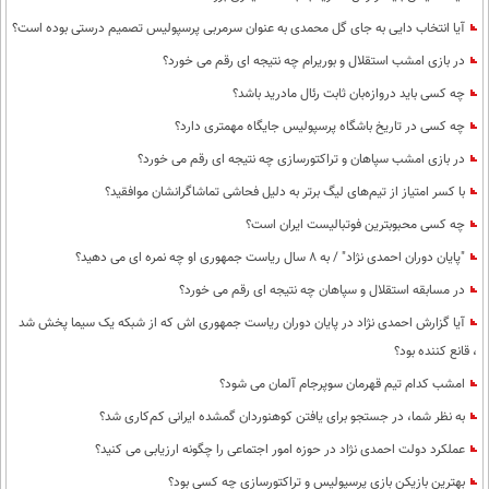
آیا انتخاب دایی به جای گل محمدی به عنوان سرمربی پرسپولیس تصمیم درستی بوده است؟
در بازی امشب استقلال و بوریرام چه نتیجه ای رقم می خورد؟
چه کسی باید دروازه‌بان ثابت رئال مادرید باشد؟
چه کسی در تاریخ باشگاه پرسپولیس جایگاه مهمتری دارد؟
در بازی امشب سپاهان و تراکتورسازی چه نتیجه ای رقم می خورد؟
با کسر امتیاز از تیم‌های لیگ برتر به دلیل فحاشی تماشاگرانشان موافقید؟
چه کسی محبوبترین فوتبالیست ایران است؟
"پایان دوران احمدی نژاد" / به 8 سال ریاست جمهوری او چه نمره ای می دهید؟
در مسابقه استقلال و سپاهان چه نتیجه ای رقم می خورد؟
آیا گزارش احمدی نژاد در پایان دوران ریاست جمهوری اش که از شبکه یک سیما پخش شد
، قانع کننده بود؟
امشب کدام تیم قهرمان سوپرجام آلمان می شود؟
به نظر شما، در جستجو برای یافتن کوهنوردان گمشده ایرانی کم‌کاری شد؟
عملکرد دولت احمدی نژاد در حوزه امور اجتماعی را چگونه ارزیابی می کنید؟
بهترین بازیکن بازی پرسپولیس و تراکتورسازی چه کسی بود؟