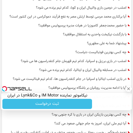
امشب در دومین بازی والیبال ایران و کوبا، کدام تیم برنده می شود؟
آیا برکناری محمد مرسی توسط ارتش مصر به نفع فرآیند دموکراسی در این کشور است؟
با حضور محمدجعفر کامبوزیا در هیات مدیره پرسپولیس موافقید؟
با بازگشت نیکبخت واحدی به استقلال موافقید؟
پیشنهاد شما به علی مطهری؟
چه کسی بهترین فوتبالیست دنیاست؟
امشب در بازی برزیل و اسپانیا، کدام تیم قهرمان جام کنفدراسیون ها می شود؟
امشب در مسابقه والیبال ایران و ایتالیا، کدام تیم برنده می شود؟
در بازی امشب ایتالیا و اسپانیا در جام کنفدراسیون ها، کدام تیم فینالیست می شود؟
آیا با ادامه مدیریت رویانیان بر باشگاه پرسپولیس موافقید؟
نیکاموتور نماینده IM Motor و Lynk&Co در ایران
آیا با اخراج مجتبی جباری از استقلال موافقید؟
ثبت درخواست
چه کسی باید دروازه بان ایران در جام جهانی باشد؟
چه کسی بهترین بازیکن ایران در بازی با کره جنوبی بود؟
آیا تیم ملی ایران، امروز به جام جهانی صعود می کند؟
نحوه پاسخگویی حسن روحانی، رئیس جمهور منتخب، در اولین کنفرانس خبری اش را