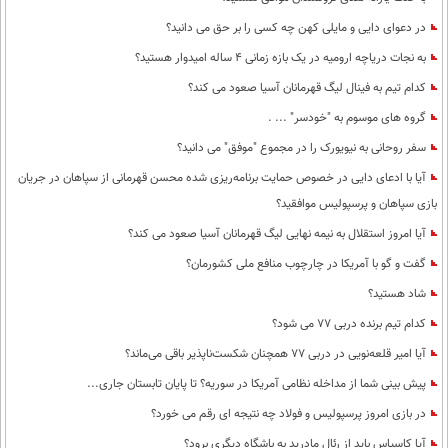
در دعوای دایی و مایلی کهن چه کسی را بر حق می دانید؟
به نجات دریاچه ارومیه در یک بازه زمانی 4 ساله امیدوار هستید؟
کدام تیم به فینال لیگ قهرمانان آسیا صعود می کند؟
گروه های موسوم به "خودسر" ... .
سفر روحانی به نیویورک را در مجموع "موفق" می دانید؟
آیا با ادعای دایی در خصوص حمایت برنامه‌ریزی شده محسن قهرمانی از سپاهان در جریان
بازی سپاهان و پرسپولیس موافقید؟
آیا امروز استقلال به نیمه نهایی لیگ قهرمانان آسیا صعود می کند؟
گفت و گو با آمریکا در چارچوب منافع ملی کشورمان؟
شاد هستید؟
کدام تیم برنده دربی 77 می شود؟
آیا امیر قلعه‌نویی در دربی 77 همچنان شکست‌ناپذیر باقی می‌ماند؟
پیش بینی شما از مداخله نظامی آمریکا در سوریه؟ تا پایان تابستان جاری...
در بازی امروز پرسپولیس و فولاد چه نتیجه ای رقم می خورد؟
آیا کاسیاس باید از رئال مادرید به باشگاه دیگری برود؟