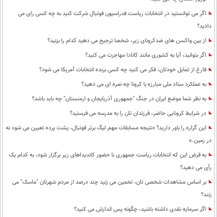
اگر می توانستید در انتخابات ریاست فدراسیون فوتبال شرکت کنید به چه کسی رای می
دادید؟
از بین واکسن های ضدکرونای زیر، شخصا ترجیح می دهید کدام را بزنید؟
اگر بتوانید، آیا به کشوری مانند کانادا مهاجرت می کنید؟
فارغ از تمایل خودتان، فکر می کنید چه کسی برنده انتخابات آمریکا می شود؟
به عملکرد ستاد ملی مبارزه با کرونا چه نمره ای می دهید؟
به نظر شما موضع ایران در جنگ "جمهوری آذربایجان و ارمنستان" چه باید باشد؟
در شرایط کرونایی حاضر، فرزندان تان را به مدرسه می فرستید؟
این گزاره را باور دارید؟ «نتیجه مسابقات مهم لیگ برتر فوتبال، پشت پرده تعیین می شود نه
در زمین.»
به فرض این که انتخابات ریاست جمهوری با حضور کاندیداهای زیر برگزار شود، به کدام یک
رأی می دهید؟
بر اساس مشاهدات شخصی تان، تخمین می زنید چند درصد از مردم شهرتان "ماسک" می
زنند؟
اگر سرمایه نقدی داشته باشید، چگونه پس اندازش می کنید؟