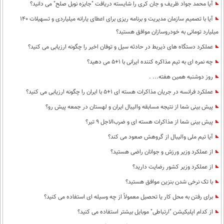
آیا محمد جواد ظریف و جان کری را شایسته دریافت "جایزه نوبل صلح" می دانید؟
آیا با تصمیم سازمان مدیریت و برنامه ریزی برای اعطای یارانه میلیاردی و تسهیلات 140
میلیارد تومانی به خودروسازان موافق هستید؟
عملکرد دستگاه های ذیربط در حادثه سیل و توفان اخیر را چگونه ارزیابی می کنید؟
چه نمره ای به تیم مذاکره کننده ایرانی با 1+5 می دهید؟
روز دوشنبه همین هفته... .
عملکرد فرانسه در جریان مذاکرات هسته ای 1+5 با ایران را چگونه ارزیابی می کنید؟
پیش بینی شما از نتیجه مسابقه والیبال ایران و لهستان در جمعه پیش رو؟
پیش بینی شما از مذاکرات هسته ای و ضرب‌الاجل 9 تیر؟
آیا تیم ملی والیبال از گروهش صعود می کند؟
از عملکرد وزیر ورزش و جوانان راضی هستید؟
از عملکرد وزیر کشور رضایت دارید؟
با تک نرخی شدن بنزین موافق هستید؟
برای رفتن به محل کار یا تحصیل معمولاً از چه وسیله ای استفاده می کنید؟
از کدام اپلیکیشن "ارتباطی" موبایل بیشتر استفاده می کنید؟