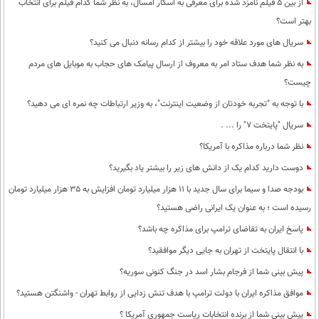
از بین 5 فیلم نامزد شده برای معرفی به اسکار امسال، به نظر شما کدام فیلم برای انتخاب
محیط زیست
بهتر است؟
سلامت
سریال های مورد علاقه خود را بیشتر از کدام رسانه دنبال می کنید؟
به نظر شما هدف ستاد امر به معروف از ارسال پیامک های حجاب به موبایل های مردم
فرهنگی
چیست؟
بین الملل
با توجه به "تجربه خودتان از وضعیت اینترنت"، به وزیر ارتباطات چه نمره ای می دهید؟
اجتماعی
سریال "پایتخت 7" را ... .
نظر شما درباره مذاکره با آمریکا؟
حیات وحش
دوست دارید کدام یک از دانش های زیر را بیشتر یاد بگیرید؟
سیاست خارجی
بودجه صدا و سیما برای سال جدید با 11 هزار میلیارد تومان افزایش به 35 هزار میلیارد تومان
رسیده است ؛ به عنوان یک ایرانی راضی هستید؟
پاسخ ایران به تقاضای ترامپ برای مذاکره چه باشد؟
با انتقال پایتخت از تهران به جایی دیگر موافقید؟
پیش بینی شما از فرجام بشار اسد در جنگ کنونی سوریه؟
موافق مذاکره ایران با دولت ترامپ با هدف تنش زدایی از روابط تهران - واشنگتن هستید؟
پیش بینی شما از برنده انتخابات ریاست جمهوری آمریکا ؟