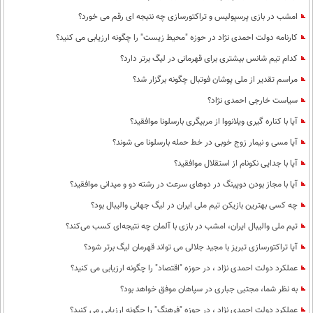
امشب در بازی پرسپولیس و تراکتورسازی چه نتیجه ای رقم می خورد؟
کارنامه دولت احمدی نژاد در حوزه "محیط زیست" را چگونه ارزیابی می کنید؟
کدام تیم شانس بیشتری برای قهرمانی در لیگ برتر دارد؟
مراسم تقدیر از ملی پوشان فوتبال چگونه برگزار شد؟
سیاست خارجی احمدی نژاد؟
آیا با کناره گیری ویلانووا از مربیگری بارسلونا موافقید؟
آیا مسی و نیمار زوج خوبی در خط حمله بارسلونا می شوند؟
آیا با جدایی نکونام از استقلال موافقید؟
آیا با مجاز بودن دوپینگ در دوهای سرعت در رشته دو و میدانی موافقید؟
چه کسی بهترین بازیکن تیم ملی ایران در لیگ جهانی والیبال بود؟
تیم ملی والیبال ایران، امشب در بازی با آلمان چه نتیجه‌ای کسب می‌کند؟
آیا تراکتورسازی تبریز با مجید جلالی می تواند قهرمان لیگ برتر شود؟
عملکرد دولت احمدی نژاد ، در حوزه "اقتصاد" را چگونه ارزیابی می کنید؟
به نظر شما، مجتبی جباری در سپاهان موفق خواهد بود؟
عملکرد دولت احمدی نژاد ، در حوزه "فرهنگ" را چگونه ارزیابی می کنید؟