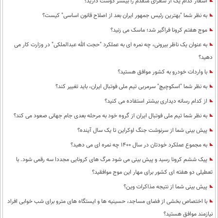
اشعار کدام یک از شعرای متقدم را بیشتر دوست دارید؟
به نظر شما "بهترین رئیس جمهور ایران بعد از اصلاح قانون اساسی" کیست؟
موج هفتم کرونا فراگیر شد؛ ماسک می زنید؟
به عنوان یک ناظر بیرونی، چه نمره ای به عملکرد "حجت الله عبدالملکی" در وزارت کار می
دهید؟
با واردات خودرو به کشور موافق هستید؟
به نظر شما "اسکوچیچ" سرمربی تیم ملی فوتبال ایران، باید تغییر کند؟
از کدام رسانه دیداری بیشتر استفاده می کنید؟
به نظر شما تیم ملی فوتبال ایران از گروه خود به مرحله بعدی جام جهانی صعود می کند؟
پیش بینی شما از سرنوشت جنگ اوکراین تا یک سال آینده؟
به مجموع عملکرد خودتان در سال 1400 چه نمره ای می دهید؟
پیک ششم کرونا رسید و پیش بینی می شود مرگ های کرونایی مجددا سه رقمی شود. با
تعطیلی دو هفته ای کشور برای مهار این موج موافقید؟
پیش بینی شما از نتیجه مذاکرات وین؟
با اختصاص بخشی از فضای مساجد، حسینیه ها و ایستگاه های مترو برای شب خوابی افراد
نیازمند موافق هستید؟