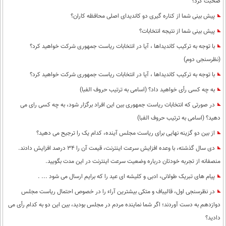
صحبت کرد؟
پیش بینی شما از کناره گیری دو کاندیدای اصلی محافظه کاران؟
پیش بینی شما از نتیجه انتخابات؟
با توجه به ترکیب کاندیداها ، آیا در انتخابات ریاست جمهوری شرکت خواهید کرد؟
(نظرسنجی دوم)
با توجه به ترکیب کاندیداها ، آیا در انتخابات ریاست جمهوری شرکت خواهید کرد؟
به چه کسی رأی خواهید داد؟ (اسامی به ترتیب حروف الفبا)
در صورتی که انتخابات ریاست جمهوری بین این افراد برگزار شود، به چه کسی رای می
دهید؟ (اسامی به ترتیب حروف الفبا)
از بین دو گزینه نهایی برای ریاست مجلس آینده، کدام یک را ترجیح می دهید؟
دی سال گذشته، با وعده افزایش سرعت اینترنت، قیمت آن را 34 درصد افزایش دادند.
منصفانه از تجربه خودتان درباره وضعیت سرعت اینترنت در این مدت بگویید.
پیام های تبریک طولانی، ادبی و کلیشه ای عید را که برایم ارسال می شود ... .
در نظرسنجی اول، قالیباف و متکی بیشترین آراء را در خصوص احتمال ریاست مجلس
دوازدهم به دست آوردند؛ اگر شما نماینده مردم در مجلس بودید، بین این دو به کدام رأی می
دادید؟