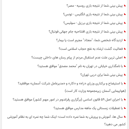
پیش بینی شما از نتیجه بازی روسیه - مصر؟
پیش بینی شما از نتیجه بازی انگلیس - تونس؟
پیش بینی شما از نتیجه بازی برزیل - سوئیس؟
پیش بینی شما از نتیجه بازی افتتاحیه جام جهانی فوتبال؟
ازدیدگاه شخصی شما، "معتاد" مجرم است یا بیمار؟
فعالیت گشت ارشاد به نفع حجاب اسلامی است؟
اصلی ترین علت عدم استقبال مردم از پیام رسان های داخلی چیست؟
با نامگذاری خیابانی در تهران به نام "محمد مصدق" موافق هستید؟
پیش بینی شما برای دربی تهران؟
با استیضاح و برکناری وزرای «راه» و «کار» و «مدیرعامل شرکت آسمان» موافقید؟
(هواپیمایی آسمان زیرمجموعه وزارت کار است)
با اجرای اصل 59 قانون اساسی (برگزاری رفراندوم در امور مهم کشور) موافق هستید؟
با تعطیلات زمستانی یک ماهه مدارس موافق هستید؟
سال ها، آموزش و پرورش به شما نمره داده است؛ اینک شما چه نمره ای به نظام آموزشی
کشور می دهید؟