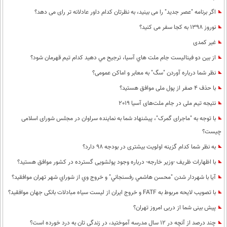
اگر برنامه "عصر جدید" را می بینید، به نظرتان کدام داور عادلانه تر رای می دهد؟
نوروز 1398 به کجا سفر می کنید؟
غیر کمدی
از بين دو فيناليست جام ملت هاي آسيا، ترجيح مي دهيد كدام تيم قهرمان شود؟
نظر شما درباره آوردن "سگ" به معابر و اماکن عمومی؟
با حذف 4 صفر از پول ملی موافق هستید؟
نتیجه تیم ملی در جام ملت‌های آسیا 2019
با توجه به "ماجرای گمرک"، پیشنهاد شما به نماینده سراوان در مجلس شورای اسلامی
چیست؟
به نظر شما كدام گزینه اولویت بیشتری در بودجه 98 دارد؟
با اظهارات ظریف -وزیر خارجه- درباره وجود پولشویی گسترده در کشور موافق هستید؟
آيا با شهردار شدن "محسن هاشمي رفسنجاني" و خروج وي از شوراي شهر تهران موافقيد؟
با تصویب لایحه مربوط به FATF و خروج ایران از لیست سیاه مبادلات بانکی جهان موافقید؟
پیش بینی شما از دربی امروز تهران؟
چند درصد از آنچه در 12 سال مدرسه آموختید، در زندگی تان به درد خورده است؟