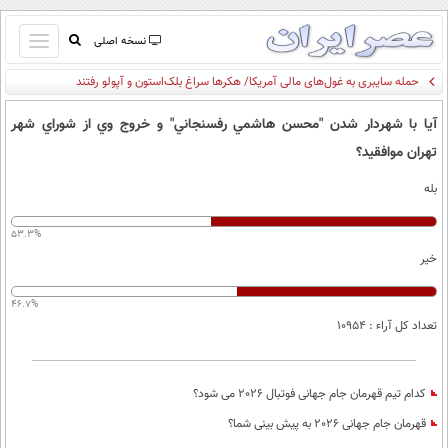
باز
نسخه اصلی
و
حمله سایبری به غول‌های مالی آمریکا/ هکرها سراغ بلک‌استون و آپولو رفتند
صفحه اول
بسته
تماس با ما
کردن
آيا با شهردار شدن "محسن هاشمي رفسنجاني" و خروج وي از شوراي شهر
آرشیو
منو
تهران موافقيد؟
جستجو
بله
نظرسنجی
آب و هوا
53.3%
اوقات شرعی
خیر
پیوند ها
سواد زندگی
46.7%
سیاسی
تعداد کل آراء : 10954
اقتصاد
جامعه
اقتصادی
کدام تیم قهرمان جام جهانی فوتبال 2026 می شود؟
ورزشی
اجتماعی
قهرمان جام جهانی 2026 به پیش بینی شما؟
خودرو