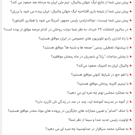
پيش بينی شما از نتايج ليگ جهانی واليبال: تيم ملی ايران به مرحله بعد صعود می كند؟
پیش بینی شما از نتیجه بازی افتتاحیه لیگ جهانی والبیال: ایران برنده می شود یا برزیل؟
پیش بینی شما چیست: دونالدترامپ رئیس جمهور آمریکا می شود یا هیلاری کلینتون؟
در سالروز انتخابات 24 خرداد، به نظر شما دولت روحانی در کدام عرصه موفق تر بوده است؟
با راه اندازی رادیو تلویزیون های خصوصی در ایران موافق هستید؟
با پیشنهاد تعطیلی رسمی "جمعه ها و شنبه ها" موافق هستید؟
با پخش مناجات "ربّنا"ی شجریان در ماه رمضان موافقید؟
والیبال ایران به المپیک صعود می‌کند؟
با لغو حج در شرایط کنونی موافق هستید؟
با ترمیم کابینه روحانی موافق هستید؟
به عملكرد مجلس نهم چه نمره ای مي دهيد؟
از آنچه در مدرسه آموخته اید، چند در صد در زندگی تان کاربرد دارد؟
با حذف "اعدام" و تعیین مجازات های جایگزین در پرونده های مواد مخدر موافق هستید؟
اولویت رئیس جدید صدا و سیما از نظر شما؟
به عملکرد محمد سرافزار در صداوسیما چه نمره ای می دهید؟