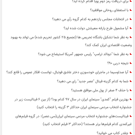
برای دریافت رمز دوم پویا اقدام کرده اید؟
با استعفای روحانی موافقید؟
در انتخابات مجلس یازدهم به کدام گروه رأی می دهید؟
آیا مشمول طرح یارانه معیشتی دولت شده اید؟
به نظر شما تشکیل باشگاه تحریمی ها (تجمیع 25 کشور تحریم شده) می تواند به بهبود
وضعیت اقتصادی ایران کمک کند؟
به نظر شما "دونالد ترامپ" رئیس جمهور آمریکا استیضاح می شود؟
نتیجه دربی 90؟
آیا صداوسیما در ماجرای خودسوزی دختر عاشق فوتبال، توانست افکار عمومی را قانع کند؟
شما به کدام گزینه فینال "عصر جدید" رای می دهید؟
با حذف 4 صفر از پول ملی موافق هستید؟
بهترین فیلم "کمدی" سینمای ایران در سال 97 کدام بود؟ (از بین 6 فینالیست زیر در
جشنواره انتخاب مردمی سینمای ایران حداکثر 3 گزینه را انتخاب کنید)
فینالیست‌های جشنواره انتخاب مردمی سینمای ایران(سی.عصر): در گروه فیلم‌های
غیرکمدی کدام فیلم‌ها برتر هستند؟ (حداکثر 3 فیلم انتخاب کنید)
چقدر کتاب می خوانید؟