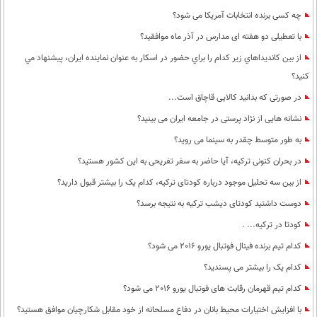
چه کسی برنده انتخابات آمریکا می شود؟
با تعطیلی دو هفته ای مدارس در آذر ماه موافقید؟
از بين كانديداهاي زير كدام را براي حضور در اسكار به عنوان نماينده ايران، پيشنهاد مي
كنيد؟
در صورتی که بدانید کالایی قاچاق است...
نشانه هایی از نژاد پرستی در جامعه ایران می بینید؟
به طور متوسط چقدر به سینما می روید؟
در بحران کنونی ترکیه، آیا حاضر به سفر تفریحی به این کشور هستید؟
از بین سه تحلیل موجود درباره کودتای ترکیه، کدام یک را بیشتر قبول دارید؟
دوست داشتید کودتای دیشب ترکیه به نتیجه برسد؟
کودتا در ترکیه... .
کدام تیم برنده فینال فوتبال یورو 2016 می شود؟
کدام یک را بیشتر می پسندید؟
کدام تیم قهرمان رقابت های فوتبال یورو 2016 می شود؟
با افزایش اختیارات محیط‌ بانان در دفاع مسلحانه از خود مقابل شکارچیان موافق هستید؟