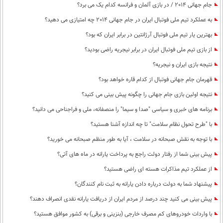
جام جهانی 2014 / در بازی آلمان و فرانسه کدام یک می برد؟
به عملکرد تیم ملی فوتبال ایران در جام جهانی 2014 چه امتیازی می دهید؟
بهترین یار تیم ملی فوتبال آرژانتین در برابر ایران که بود؟
از بازی تیم ملی فوتبال ایران در برابر نیجریه راضی بودید؟
نتیجه بازی ایران و نیجریه؟
قهرمان جام جهانی فوتبال از کدام قاره خواهد بود؟
نتیجه اولین بازی جام جهانی را چگونه پیش بینی می کنید؟
برنامه های خبری و سیاسی "صدا و سیما" را منصفانه، ملی و فراجناحی می دانید؟
با "طرح تحول نظام سلامت"‌ تا چه اندازه آشنا هستید؟
با توجه به نقش صبحانه در سلامت ، آیا به طور منظم صبحانه می خورید؟
پیش بینی شما از رفتار دولت راجع به پرداخت یارانه در ماه های آتی؟
از عملکرد تیم مذاکرات هسته ای راضی هستید؟
پیشنهاد شما به دولت درباره دادن یارانه به ثبت نام کنندگان؟
پیش بینی می کنید چند درصد از مردم ایران از دریافت یارانه نقدی انصراف دهند؟
با واردات خودروهای کم مصرف خارجی (بنزینی و برقی) به کشور موافق هستید؟