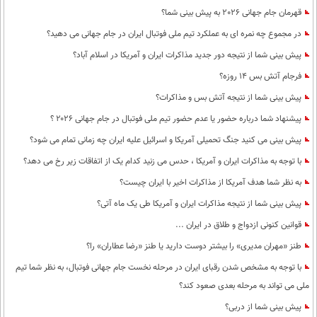
بین الملل
حوادث
قهرمان جام جهانی 2026 به پیش بینی شما؟
فرهنگ و هنر
سیاست خارجی
سلامت
در مجموع چه نمره ای به عملکرد تیم ملی فوتبال ایران در جام جهانی می دهید؟
علم و دانش
پیش بینی شما از نتیجه دور جدید مذاکرات ایران و آمریکا در اسلام آباد؟
یک برش دانایی
فرجام آتش بس 14 روزه؟
قرآن
فناوری و It
محیط زیست
پیش بینی شما از نتیجه آتش بس و مذاکرات؟
گوناگون
علمی
سفر و تفریح
پیشنهاد شما درباره حضور یا عدم حضور تیم ملی فوتبال در جام جهانی ۲۰۲۶ ؟
فیلم
سرگرمی
اخبار کریپتو
پیش بینی می کنید جنگ تحمیلی آمریکا و اسرائیل علیه ایران چه زمانی تمام می شود؟
عصر ایران 2
اقتصاد
باشگاه مغز
با توجه به مذاکرات ایران و آمریکا ، حدس می زنید کدام یک از اتفاقات زیر رخ می دهد؟
آموزش زبان
خواندنی ها و دیدنی ها
ورزش
مجله تصویری سلاح
به نظر شما هدف آمریکا از مذاکرات اخیر با ایران چیست؟
داستان کوتاه
سیاست
پیش بینی شما از نتیجه مذاکرات ایران و آمریکا طی یک ماه آتی؟
قوانین کنونی ازدواج و طلاق در ایران ...
پیامک
سرگرمی
طنز «مهران مدیری» را بیشتر دوست دارید یا طنز «رضا عطاران» را؟
روانشناسی
فناوری
با توجه به مشخص شدن رقبای ایران در مرحله نخست جام جهانی فوتبال، به نظر شما تیم
آشپزی
گوناگون
ملی می تواند به مرحله بعدی صعود کند؟
دانلود
حوادث
پیش بینی شما از دربی؟