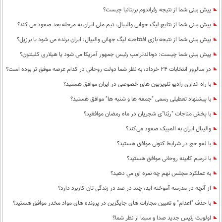
پیش بینی شما از نتیجه رفراندوم بریتانیا چیست؟
پيش بينی شما از نتايج ليگ جهانی واليبال: تيم ملی ايران به مرحله بعد صعود می كند؟
پیش بینی شما از نتیجه بازی افتتاحیه لیگ جهانی والبیال: ایران برنده می شود یا برزیل؟
پیش بینی شما چیست: دونالدترامپ رئیس جمهور آمریکا می شود یا هیلاری کلینتون؟
در سالروز انتخابات 24 خرداد، به نظر شما دولت روحانی در کدام عرصه موفق تر بوده است؟
با راه اندازی رادیو تلویزیون های خصوصی در ایران موافق هستید؟
با پیشنهاد تعطیلی رسمی "جمعه ها و شنبه ها" موافق هستید؟
با پخش مناجات "ربّنا"ی شجریان در ماه رمضان موافقید؟
والیبال ایران به المپیک صعود می‌کند؟
با لغو حج در شرایط کنونی موافق هستید؟
با ترمیم کابینه روحانی موافق هستید؟
به عملكرد مجلس نهم چه نمره ای مي دهيد؟
از آنچه در مدرسه آموخته اید، چند در صد در زندگی تان کاربرد دارد؟
با حذف "اعدام" و تعیین مجازات های جایگزین در پرونده های مواد مخدر موافق هستید؟
اولویت رئیس جدید صدا و سیما از نظر شما؟