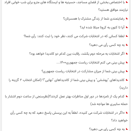
با اختصاص بخشی از فضای مساجد، حسینیه ها و ایستگاه های مترو برای شب خوابی افراد
نیازمند موافق هستید؟
رضایتمندی شما از زندگی مشترک با همسرتان؟
آیا تا کنون به کرونا مبتلا شده اید؟
لطفا کسانی که در انتخابات شرکت می کنند، نظر خود را ثبت کنند: رأی شما؟
به چه کسی رأی می دهید؟
اگر انتخابات به مرحله دوم بکشد، رقابت بین کدام دو کاندیدا خواهد بود؟
پیش بینی می کنم انتخابات ریاست جمهوری1400...
پیش بینی شما از میزان مشارکت در انتخابات ریاست جمهوری؟
کاندیداهای "پوششی" و پیش بینی شما از کاندیداهای "نهایی"؟ (امکان انتخاب 2 گزینه را
دارید)
کدام یک از نامزدها در دور اول مناظرات بهتر عمل کردند؟(نظرسنجی از ساعت دوم انتشار با
حمله سایبری ها مواجه شد)
«اگر در انتخابات شرکت می کنید»، لطفاً به این پرسش پاسخ دهید که به چه کسی رأی
خواهید داد؟
به چه کسی رای می دهید؟