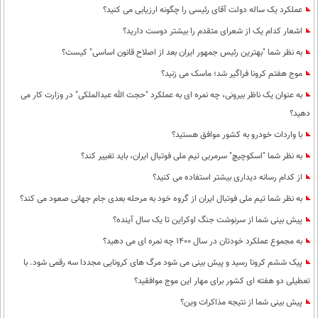
عملکرد یک ساله دولت آقای رئیسی را چگونه ارزیابی می کنید؟
اشعار کدام یک از شعرای متقدم را بیشتر دوست دارید؟
به نظر شما "بهترین رئیس جمهور ایران بعد از اصلاح قانون اساسی" کیست؟
موج هفتم کرونا فراگیر شد؛ ماسک می زنید؟
به عنوان یک ناظر بیرونی، چه نمره ای به عملکرد "حجت الله عبدالملکی" در وزارت کار می
دهید؟
با واردات خودرو به کشور موافق هستید؟
به نظر شما "اسکوچیچ" سرمربی تیم ملی فوتبال ایران، باید تغییر کند؟
از کدام رسانه دیداری بیشتر استفاده می کنید؟
به نظر شما تیم ملی فوتبال ایران از گروه خود به مرحله بعدی جام جهانی صعود می کند؟
پیش بینی شما از سرنوشت جنگ اوکراین تا یک سال آینده؟
به مجموع عملکرد خودتان در سال 1400 چه نمره ای می دهید؟
پیک ششم کرونا رسید و پیش بینی می شود مرگ های کرونایی مجددا سه رقمی شود. با
تعطیلی دو هفته ای کشور برای مهار این موج موافقید؟
پیش بینی شما از نتیجه مذاکرات وین؟