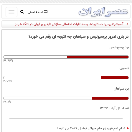
باز
نسخه اصلی
و
صفحه اول
بسته
تماس با ما
کردن
در بازی امروز پرسپولیس و سپاهان چه نتیجه ای رقم می خورد؟
آرشیو
منو
برد پرسپولیس
جستجو
نظرسنجی
49.44%
آب و هوا
تساوی
اوقات شرعی
پیوند ها
21.77%
سواد زندگی
برد سپاهان
سیاسی
28.8%
اقتصاد
تعداد کل آراء : 1337
جامعه
اقتصادی
ورزشی
اجتماعی
خودرو
کدام تیم قهرمان جام جهانی فوتبال 2026 می شود؟