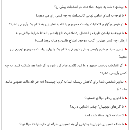
پیشنهاد شما به جبهه اصلاحات در انتخابات پیش رو؟
با توجه به اعلام اسامی نهایی کاندیداها، به چه کسی رای می دهید؟
در فرض برگزاری انتخابات ریاست جمهوری با کاندیداهای زیر به کدام یک رأی می دهید؟
با توجه به نیامدن ظریف و احتمال ردصلاحیت تاج زاده و با لحاظ شرایط واقعی و نه
آرمانی،چه کسی بهترین گزینه موجود اصلاح طلبان و میانه روها است؟
از بین سید ابراهیم رئیسی و علی لاریجانی، کدام یک را برای ریاست جمهوری ترجیح می
دهید؟
اگر انتخابات ریاست جمهوری با این کاندیداها برگزار شود و اگر شما هم شرکت کنید، به چه
کسی رأی می دهید؟
تدابیر شخصی شما برای کاهش ریسک ابتلا به کرونا چیست؟ (به جز اقدامالت عمومی مانند
ماسک)
با احیای برجام موافق هستید؟
با "ارزهای دیجیتال" چقدر آشنایی دارید؟
تا حالا به کرونا مبتلا شده اید؟
با حذف «سربازی اجباری» و تبدیل آن به «سربازی حرفه ای داوطلبانه» موافقید؟