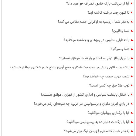
آیا از دریافت یارانه نقدی انصراف خواهید داد؟
تا کنون چند درخت کاشته اید؟
به نظر شما ، روسیه به اوکراین حمله نظامی می کند؟
شما و قلیان؟
با تعطیلی مدارس در روزهای پنجشنبه موافقید؟
شما و سیگار؟
با اجرای فاز دوم هدفمندی یارانه ها موافق هستید؟
با تصویب قانونی مبنی بر ممنوعیت شکار و جمع آوری سلاح های شکاری موافق هستید؟
نتیجه دربی جمعه چه خواهد بود؟
توپ طلا حق چه کسی است؟
با انتقال پایتخت سیاسی و اداری کشور از تهران ، موافق هستید؟
در بازی امروز ملوان و پرسپولیس در انزلی، چه نتیجه‌ای رقم می‌خورد؟
آیا با برکناری رویانیان موافقید؟
آیا با بازگشت عابدزاده به پرسپولیس موافقید؟
به نظر شما، کدام تیم قهرمان لیگ برتر می‌شود؟