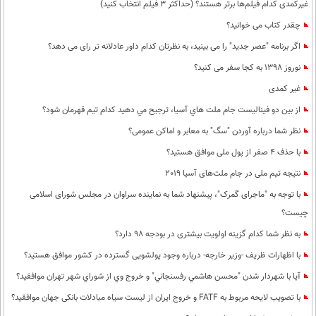
غیرکمدی کدام فیلم‌ها برتر هستند؟ (حداکثر 3 فیلم انتخاب کنید)
چقدر کتاب می خوانید؟
اگر برنامه "عصر جدید" را می بینید، به نظرتان کدام داور عادلانه تر رای می دهد؟
نوروز 1398 به کجا سفر می کنید؟
غیر کمدی
از بين دو فيناليست جام ملت هاي آسيا، ترجيح مي دهيد كدام تيم قهرمان شود؟
نظر شما درباره آوردن "سگ" به معابر و اماکن عمومی؟
با حذف 4 صفر از پول ملی موافق هستید؟
نتیجه تیم ملی در جام ملت‌های آسیا 2019
با توجه به "ماجرای گمرک"، پیشنهاد شما به نماینده سراوان در مجلس شورای اسلامی
چیست؟
به نظر شما كدام گزینه اولویت بیشتری در بودجه 98 دارد؟
با اظهارات ظریف -وزیر خارجه- درباره وجود پولشویی گسترده در کشور موافق هستید؟
آيا با شهردار شدن "محسن هاشمي رفسنجاني" و خروج وي از شوراي شهر تهران موافقيد؟
با تصویب لایحه مربوط به FATF و خروج ایران از لیست سیاه مبادلات بانکی جهان موافقید؟