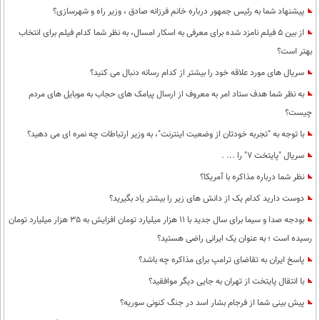
پیشنهاد شما به رئیس جمهور درباره خانم فرزانه صادق ، وزیر راه و شهرسازی؟
محیط زیست
از بین 5 فیلم نامزد شده برای معرفی به اسکار امسال، به نظر شما کدام فیلم برای انتخاب
سلامت
بهتر است؟
فرهنگی
سریال های مورد علاقه خود را بیشتر از کدام رسانه دنبال می کنید؟
به نظر شما هدف ستاد امر به معروف از ارسال پیامک های حجاب به موبایل های مردم
بین الملل
چیست؟
اجتماعی
با توجه به "تجربه خودتان از وضعیت اینترنت"، به وزیر ارتباطات چه نمره ای می دهید؟
حیات وحش
سریال "پایتخت 7" را ... .
سیاست خارجی
نظر شما درباره مذاکره با آمریکا؟
دوست دارید کدام یک از دانش های زیر را بیشتر یاد بگیرید؟
بودجه صدا و سیما برای سال جدید با 11 هزار میلیارد تومان افزایش به 35 هزار میلیارد تومان
رسیده است ؛ به عنوان یک ایرانی راضی هستید؟
پاسخ ایران به تقاضای ترامپ برای مذاکره چه باشد؟
با انتقال پایتخت از تهران به جایی دیگر موافقید؟
پیش بینی شما از فرجام بشار اسد در جنگ کنونی سوریه؟