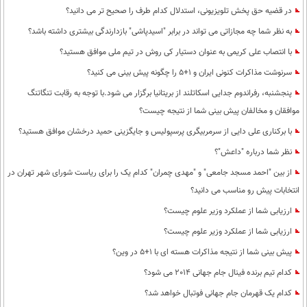
در قضیه حق پخش تلویزیونی، استدلال کدام طرف را صحیح تر می دانید؟
به نظر شما چه مجازاتی می تواند در برابر "اسید‌پاشی" بازدارندگی بیشتری داشته باشد؟
با انتصاب علی کریمی به عنوان دستیار کی روش در تیم ملی موافق هستید؟
سرنوشت مذاکرات کنونی ایران و 1+5 را چگونه پیش بینی می کنید؟
پنجشنبه، رفراندوم جدایی اسکاتلند از بریتانیا برگزار می شود.با توجه به رقابت تنگاتنگ
موافقان و مخالفان پیش بینی شما از نتیجه چیست؟
با برکناری علی دایی از سرمربیگری پرسپولیس و جایگزینی حمید درخشان موافق هستید؟
نظر شما درباره "داعش"؟
از بین "احمد مسجد جامعی" و "مهدی چمران" کدام یک را برای ریاست شورای شهر تهران در
انتخابات پیش رو مناسب می دانید؟
ارزیابی شما از عملکرد وزیر علوم چیست؟
ارزیابی شما از عملکرد وزیر علوم چیست؟
پیش بینی شما از نتیجه مذاکرات هسته ای با 1+5 در وین؟
کدام تیم برنده فینال جام جهانی 2014 می شود؟
کدام یک قهرمان جام جهانی فوتبال خواهد شد؟