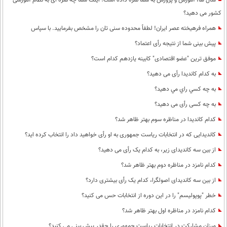
سال ها، آموزش و پرورش به شما نمره داده است؛ اینک شما چه نمره ای به نظام آموزشی
کشور می دهید؟
همراه فرهیخته عصر ایران! لطفاً محدوده سنی تان را مشخص بفرمایید. با سپاس
پیش بینی شما از نتیجه رأی اعتماد؟
موفق ترین "عضو اقتصادی" کابینه یازدهم کدام است؟
به کدام کاندیدا رأی می دهید؟
به چه كسي راي مي دهيد؟
به چه کسی رأی می دهید؟
کدام کاندیدا در مناظره سوم بهتر ظاهر شد؟
کاندیدایی که در انتخابات ریاست جمهوری به او رأی خواهید داد را انتخاب کرده اید؟
از بین سه کاندیدای زیر، به کدام یک رأی می دهید؟
کدام نامزد در مناظره دوم بهتر ظاهر شد؟
از بین سه کاندیدای اصولگرا، کدام یک رأی بیشتری دارد؟
خطر "پوپولیسم" را در این دوره از انتخابات حس می کنید؟
کدام نامزد در مناظره اول بهتر ظاهر شد؟
میزان مشارکت در انتخابات ریاست جمهوری را چقدر پیش بینی می کنید؟