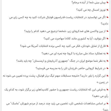
پیش بینی شما از آینده برجام؟
نوروز امسال چه می کنید؟
اگر می توانستید در انتخابات ریاست فدراسیون فوتبال شرکت کنید به چه کسی رای می
دادید؟
از بین واکسن های ضدکرونای زیر، شخصا ترجیح می دهید کدام را بزنید؟
اگر بتوانید، آیا به کشوری مانند کانادا مهاجرت می کنید؟
فارغ از تمایل خودتان، فکر می کنید چه کسی برنده انتخابات آمریکا می شود؟
به عملکرد ستاد ملی مبارزه با کرونا چه نمره ای می دهید؟
به نظر شما موضع ایران در جنگ "جمهوری آذربایجان و ارمنستان" چه باید باشد؟
در شرایط کرونایی حاضر، فرزندان تان را به مدرسه می فرستید؟
این گزاره را باور دارید؟ «نتیجه مسابقات مهم لیگ برتر فوتبال، پشت پرده تعیین می شود نه
در زمین.»
به فرض این که انتخابات ریاست جمهوری با حضور کاندیداهای زیر برگزار شود، به کدام یک
رأی می دهید؟
بر اساس مشاهدات شخصی تان، تخمین می زنید چند درصد از مردم شهرتان "ماسک" می
زنند؟