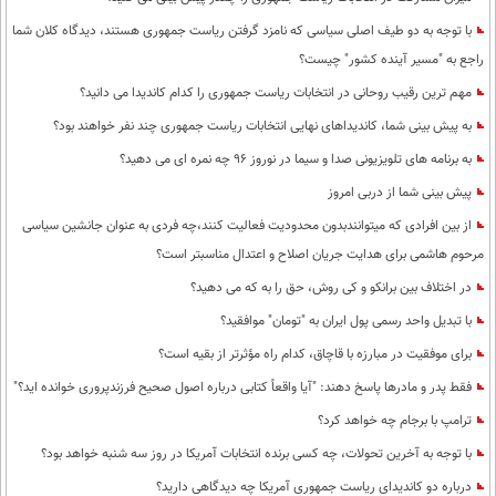
با توجه به دو طیف اصلی سیاسی که نامزد گرفتن ریاست جمهوری هستند، دیدگاه کلان شما
راجع به "مسیر آینده کشور" چیست؟
مهم ترین رقیب روحانی در انتخابات ریاست جمهوری را کدام کاندیدا می دانید؟
به پیش بینی شما، کاندیداهای نهایی انتخابات ریاست جمهوری چند نفر خواهند بود؟
به برنامه های تلویزیونی صدا و سیما در نوروز 96 چه نمره ای می دهید؟
پیش بینی شما از دربی امروز
از بین افرادی که میتوانندبدون محدودیت فعالیت کنند،چه فردی به عنوان جانشین سیاسی
مرحوم هاشمی برای هدایت جریان اصلاح و اعتدال مناسبتر است؟
در اختلاف بین برانکو و کی روش، حق را به که می دهید؟
با تبدیل واحد رسمی پول ایران به "تومان" موافقید؟
برای موفقیت در مبارزه با قاچاق، کدام راه مؤثرتر از بقیه است؟
فقط پدر و مادرها پاسخ دهند: "آیا واقعاً کتابی درباره اصول صحیح فرزندپروری خوانده اید؟"
ترامپ با برجام چه خواهد کرد؟
با توجه به آخرین تحولات، چه کسی برنده انتخابات آمریکا در روز سه شنبه خواهد بود؟
درباره دو کاندیدای ریاست جمهوری آمریکا چه دیدگاهی دارید؟