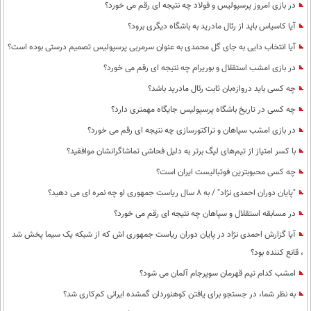
در بازی امروز پرسپولیس و فولاد چه نتیجه ای رقم می خورد؟
آیا کاسیاس باید از رئال مادرید به باشگاه دیگری برود؟
آیا انتخاب دایی به جای گل محمدی به عنوان سرمربی پرسپولیس تصمیم درستی بوده است؟
در بازی امشب استقلال و بوریرام چه نتیجه ای رقم می خورد؟
چه کسی باید دروازه‌بان ثابت رئال مادرید باشد؟
چه کسی در تاریخ باشگاه پرسپولیس جایگاه مهمتری دارد؟
در بازی امشب سپاهان و تراکتورسازی چه نتیجه ای رقم می خورد؟
با کسر امتیاز از تیم‌های لیگ برتر به دلیل فحاشی تماشاگرانشان موافقید؟
چه کسی محبوبترین فوتبالیست ایران است؟
"پایان دوران احمدی نژاد" / به 8 سال ریاست جمهوری او چه نمره ای می دهید؟
در مسابقه استقلال و سپاهان چه نتیجه ای رقم می خورد؟
آیا گزارش احمدی نژاد در پایان دوران ریاست جمهوری اش که از شبکه یک سیما پخش شد
، قانع کننده بود؟
امشب کدام تیم قهرمان سوپرجام آلمان می شود؟
به نظر شما، در جستجو برای یافتن کوهنوردان گمشده ایرانی کم‌کاری شد؟