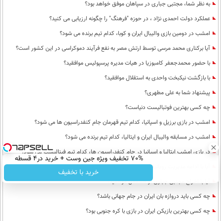
به نظر شما، مجتبی جباری در سپاهان موفق خواهد بود؟
عملکرد دولت احمدی نژاد ، در حوزه "فرهنگ" را چگونه ارزیابی می کنید؟
امشب در دومین بازی والیبال ایران و کوبا، کدام تیم برنده می شود؟
آیا برکناری محمد مرسی توسط ارتش مصر به نفع فرآیند دموکراسی در این کشور است؟
با حضور محمدجعفر کامبوزیا در هیات مدیره پرسپولیس موافقید؟
با بازگشت نیکبخت واحدی به استقلال موافقید؟
پیشنهاد شما به علی مطهری؟
چه کسی بهترین فوتبالیست دنیاست؟
امشب در بازی برزیل و اسپانیا، کدام تیم قهرمان جام کنفدراسیون ها می شود؟
امشب در مسابقه والیبال ایران و ایتالیا، کدام تیم برنده می شود؟
در بازی امشب ایتالیا و اسپانیا در جام کنفدراسیون ها، کدام تیم فینالیست می شود؟
70% تخفیف ویژه جین وست + خرید در4 قسطه
آیا با ادامه مدیریت رویانیان بر باشگاه پرسپولیس موافقید؟
خرید با تخفیف
آیا با اخراج مجتبی جباری از استقلال موافقید؟
چه کسی باید دروازه بان ایران در جام جهانی باشد؟
چه کسی بهترین بازیکن ایران در بازی با کره جنوبی بود؟