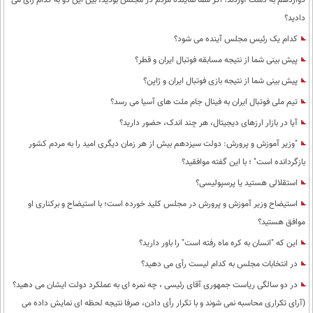
دوازدهم به دست آوردند؛ اگر شما نماینده مردم در مجلس بودید، بین این دو به کدام رأی می
دادید؟
کدام یک رئیس مجلس آینده می شود؟
پیش بینی شما از نتیجه مسابقه فوتبال ایران و قطر؟
پیش بینی شما از نتیجه بازی فوتبال ایران و ژاپن؟
تیم ملی فوتبال ایران به فینال جام ملت های آسیا می رسد؟
آیا در بازار ارزهای دیجیتال، هر چند اندک، حضور دارید؟
"وزیر آموزش و پرورش: دولت سیزدهم بیش از هر زمان دیگری امید را به مردم کشور
بازگردانده است" ؛ با این گفته موافقید؟
استقلالی هستید یا پرسپولیسی؟
استیضاح وزیر آموزش و پرورش در مجلس کلید خورده است؛ با استیضاح و برکناری او
موافق هستید؟
این که "انسان به کره ماه رفته است" را باور دارید؟
در انتخابات مجلس به کدام لیست رأی می دهید؟
در دو سالگی ریاست جمهوری آقای رئیسی ، چه نمره ای به عملکرد دولت ایشان می دهید؟
(آرای تکراری محاسبه نمی شوند و با تکرار رأی دادن، صرفا نتیجه لحظه ای نمایش داده می