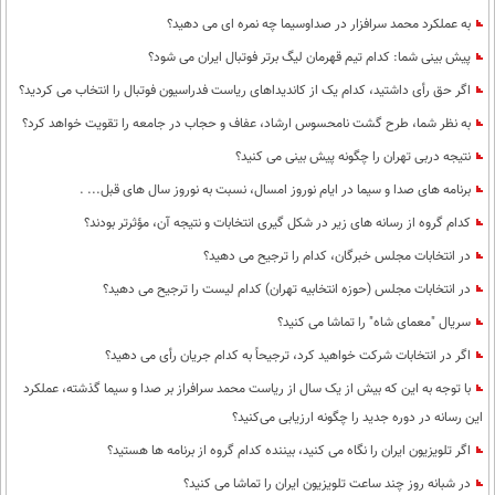
به عملکرد محمد سرافزار در صداوسیما چه نمره ای می دهید؟
پیش بینی شما: کدام تیم قهرمان لیگ برتر فوتبال ایران می شود؟
اگر حق رأی داشتید، کدام یک از کاندیداهای ریاست فدراسیون فوتبال را انتخاب می کردید؟
به نظر شما، طرح گشت نامحسوس ارشاد، عفاف و حجاب در جامعه را تقویت خواهد کرد؟
نتیجه دربی تهران را چگونه پیش بینی می کنید؟
برنامه های صدا و سیما در ایام نوروز امسال، نسبت به نوروز سال های قبل... .
کدام گروه از رسانه های زیر در شکل گیری انتخابات و نتیجه آن، مؤثرتر بودند؟
در انتخابات مجلس خبرگان، کدام را ترجیح می دهید؟
در انتخابات مجلس (حوزه انتخابیه تهران) کدام لیست را ترجیح می دهید؟
سریال "معمای شاه" را تماشا می کنید؟
اگر در انتخابات شرکت خواهید کرد، ترجیحاً به کدام جریان رأی می دهید؟
با توجه به این که بیش از یک سال از ریاست محمد سرافراز بر صدا و سیما گذشته، عملکرد
این رسانه در دوره جدید را چگونه ارزیابی می‌کنید؟
اگر تلویزیون ایران را نگاه می کنید، بیننده کدام گروه از برنامه ها هستید؟
در شبانه روز چند ساعت تلویزیون ایران را تماشا می کنید؟