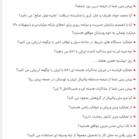
پیش بینی شما از نتیجه دربی روز جمعه؟
آیا محمد جواد ظریف و جان کری را شایسته دریافت "جایزه نوبل صلح" می دانید؟
آیا با تصمیم سازمان مدیریت و برنامه ریزی برای اعطای یارانه میلیاردی و تسهیلات 140
میلیارد تومانی به خودروسازان موافق هستید؟
عملکرد دستگاه های ذیربط در حادثه سیل و توفان اخیر را چگونه ارزیابی می کنید؟
چه نمره ای به تیم مذاکره کننده ایرانی با 1+5 می دهید؟
روز دوشنبه همین هفته... .
عملکرد فرانسه در جریان مذاکرات هسته ای 1+5 با ایران را چگونه ارزیابی می کنید؟
پیش بینی شما از نتیجه مسابقه والیبال ایران و لهستان در جمعه پیش رو؟
پیش بینی شما از مذاکرات هسته ای و ضرب‌الاجل 9 تیر؟
آیا تیم ملی والیبال از گروهش صعود می کند؟
از عملکرد وزیر ورزش و جوانان راضی هستید؟
از عملکرد وزیر کشور رضایت دارید؟
با تک نرخی شدن بنزین موافق هستید؟
برای رفتن به محل کار یا تحصیل معمولاً از چه وسیله ای استفاده می کنید؟