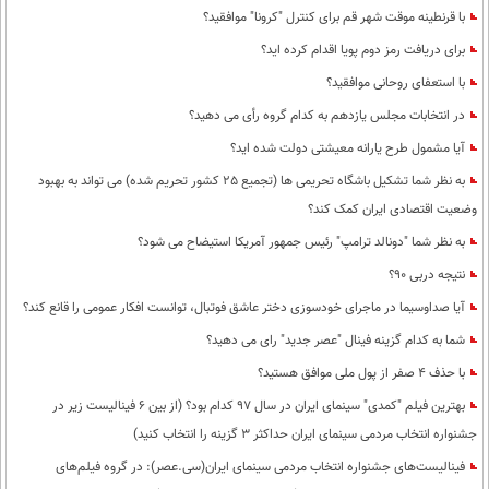
با قرنطینه موقت شهر قم برای کنترل "کرونا" موافقید؟
برای دریافت رمز دوم پویا اقدام کرده اید؟
با استعفای روحانی موافقید؟
در انتخابات مجلس یازدهم به کدام گروه رأی می دهید؟
آیا مشمول طرح یارانه معیشتی دولت شده اید؟
به نظر شما تشکیل باشگاه تحریمی ها (تجمیع 25 کشور تحریم شده) می تواند به بهبود
وضعیت اقتصادی ایران کمک کند؟
به نظر شما "دونالد ترامپ" رئیس جمهور آمریکا استیضاح می شود؟
نتیجه دربی 90؟
آیا صداوسیما در ماجرای خودسوزی دختر عاشق فوتبال، توانست افکار عمومی را قانع کند؟
شما به کدام گزینه فینال "عصر جدید" رای می دهید؟
با حذف 4 صفر از پول ملی موافق هستید؟
بهترین فیلم "کمدی" سینمای ایران در سال 97 کدام بود؟ (از بین 6 فینالیست زیر در
جشنواره انتخاب مردمی سینمای ایران حداکثر 3 گزینه را انتخاب کنید)
فینالیست‌های جشنواره انتخاب مردمی سینمای ایران(سی.عصر): در گروه فیلم‌های