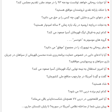
آیا دولت روحانی خواهد توانست بودجه 93 را در موعد مقرر تقدیم مجلس کند؟
با حذف یارانه نقدی ثروتمندان موافق هستید؟
در دعوای دایی و مایلی کهن چه کسی را بر حق می دانید؟
به نجات دریاچه ارومیه در یک بازه زمانی 4 ساله امیدوار هستید؟
کدام تیم به فینال لیگ قهرمانان آسیا صعود می کند؟
گروه های موسوم به "خودسر" ... .
سفر روحانی به نیویورک را در مجموع "موفق" می دانید؟
آیا با ادعای دایی در خصوص حمایت برنامه‌ریزی شده محسن قهرمانی از سپاهان در جریان
بازی سپاهان و پرسپولیس موافقید؟
آیا امروز استقلال به نیمه نهایی لیگ قهرمانان آسیا صعود می کند؟
گفت و گو با آمریکا در چارچوب منافع ملی کشورمان؟
شاد هستید؟
کدام تیم برنده دربی 77 می شود؟
آیا امیر قلعه‌نویی در دربی 77 همچنان شکست‌ناپذیر باقی می‌ماند؟
پیش بینی شما از مداخله نظامی آمریکا در سوریه؟ تا پایان تابستان جاری...