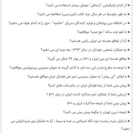
از کدام اپلیکیشن "ارتباطی" موبایل بیشتر استفاده می کنید؟
به طور متوسط در هر سال چند کتاب (غیردرسی) مطالعه می کنید؟
در اختلاف بین پزشکان و تولید کنندگان سریال "حاشیه" ، حق را به کدام طرف می دهید؟
با لغو چند ساله "حج عمره" موافقید؟
آیا از توافق هسته ای لوزان راضی هستید؟
به عملکرد شخص خودتان در سال 1393، چه نمره ای می دهید؟
توافق هسته ای بین ایران و 1+5 در بهار 94 شکل می گیرد؟
با توجه به مطرح شدن این سه نام، با کدام گزینه به عنوان سرمربی پرسپولیس موافقید؟
با ابقای "کی روش" به عنوان سرمربی تیم ملی فوتبال ایران موافق هستید؟
پیش بینی شما از رتبه فوتبال ایران در جام ملت های آسیا؟
ارزیابی شما از عملکرد تیم مذاکره کننده ایران در برابر 1+5 ؟
پیش بینی شما از نتیجه مذاکرات ایران و 1+5
نتیجه دربی تهران را چگونه پیش بینی می کنید؟
با پایان دوره ریاست عزت الله ضرغامی بر صدا و سیما ، آیا به عملکرد وی نمره قبولی می
دهید؟