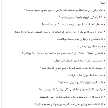
شود)
یک پیش بینی زودهنگام: به نظر شما رئیس جمهور بعدی آمریکا کیست؟
کدام لوگوی توییتر را بیشتر می پسندید؟
به نظر شما کدام یک بهترین فوتبالیست کنونی دنیاست؟
تمایل دارید کدام یک از این دو نفر در انتخابات ریاست جمهوری ترکیه برنده شوند؟
با استیضاح و برکناری وزیر صمت موافقید؟
فیلم «برادران لیلا» را ...
با تغییر تعطیلات هفتگی از "پنجشنبه و جمعه" به "جمعه و شنبه" موافقید؟
پیش بینی شما از برنده بازی فینال جام جهانی؟
دوست دارید کدام کشور قهرمان جام جهانی فوتبال شود؟
مطالبۀ شما درباره گشت ارشاد؟
با اعدام زورگیران خشن خیابانی موافقید؟
برکناری "اسکوچیچ" و جایگزینی "کی روش" کار درستی بود؟
از نامی که در بدو تولد برایتان انتخاب شده، راضی هستید؟
از انتخاب مهدی تاج به ریاست فدراسیون فوتبال رضایت دارید؟