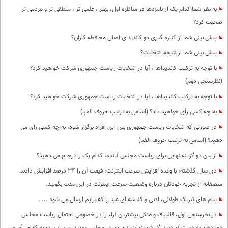
به نظر شما کدام یک از نامزدها در مناظره اول، بهتر ، علمی تر ، منطقی تر و مردمی تر
صحبت کرد؟
پیش بینی شما از کناره گیری دو کاندیدای اصلی محافظه کاران؟
پیش بینی شما از نتیجه انتخابات؟
با توجه به ترکیب کاندیداها ، آیا در انتخابات ریاست جمهوری شرکت خواهید کرد؟
(نظرسنجی دوم)
با توجه به ترکیب کاندیداها ، آیا در انتخابات ریاست جمهوری شرکت خواهید کرد؟
به چه کسی رأی خواهید داد؟ (اسامی به ترتیب حروف الفبا)
در صورتی که انتخابات ریاست جمهوری بین این افراد برگزار شود، به چه کسی رای می
دهید؟ (اسامی به ترتیب حروف الفبا)
از بین دو گزینه نهایی برای ریاست مجلس آینده، کدام یک را ترجیح می دهید؟
دی سال گذشته، با وعده افزایش سرعت اینترنت، قیمت آن را 34 درصد افزایش دادند.
منصفانه از تجربه خودتان درباره وضعیت سرعت اینترنت در این مدت بگویید.
پیام های تبریک طولانی، ادبی و کلیشه ای عید را که برایم ارسال می شود ... .
در نظرسنجی اول، قالیباف و متکی بیشترین آراء را در خصوص احتمال ریاست مجلس