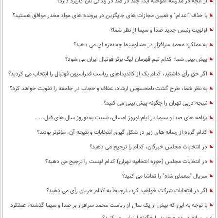
از آنچه در مدرسه آموخته اید، چند در صد در زندگی تان کاربرد دارد؟
با حذف "اعدام" و تعیین مجازات های جایگزین در پرونده های مواد مخدر موافق هستید؟
اولویت رئیس جدید صدا و سیما از نظر شما؟
به عملکرد محمد سرافزار در صداوسیما چه نمره ای می دهید؟
پیش بینی شما: کدام تیم قهرمان لیگ برتر فوتبال ایران می شود؟
اگر حق رأی داشتید، کدام یک از کاندیداهای ریاست فدراسیون فوتبال را انتخاب می کردید؟
به نظر شما، طرح گشت نامحسوس ارشاد، عفاف و حجاب در جامعه را تقویت خواهد کرد؟
نتیجه دربی تهران را چگونه پیش بینی می کنید؟
برنامه های صدا و سیما در ایام نوروز امسال، نسبت به نوروز سال های قبل... .
کدام گروه از رسانه های زیر در شکل گیری انتخابات و نتیجه آن، مؤثرتر بودند؟
در انتخابات مجلس خبرگان، کدام را ترجیح می دهید؟
در انتخابات مجلس (حوزه انتخابیه تهران) کدام لیست را ترجیح می دهید؟
سریال "معمای شاه" را تماشا می کنید؟
اگر در انتخابات شرکت خواهید کرد، ترجیحاً به کدام جریان رأی می دهید؟
با توجه به این که بیش از یک سال از ریاست محمد سرافراز بر صدا و سیما گذشته، عملکرد