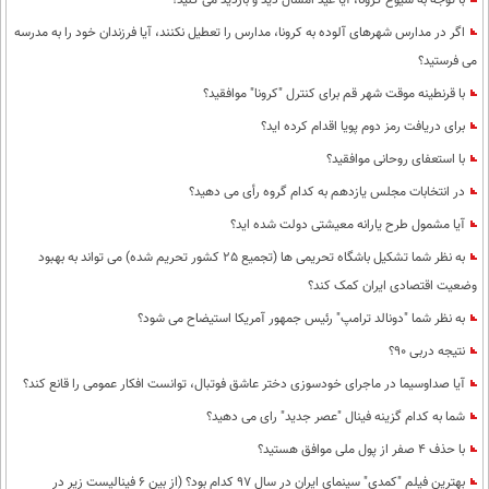
با توجه به شیوع کرونا، آیا عید امسال دید و بازدید می کنید؟
اگر در مدارس شهرهای آلوده به کرونا، مدارس را تعطیل نکنند، آیا فرزندان خود را به مدرسه
می فرستید؟
با قرنطینه موقت شهر قم برای کنترل "کرونا" موافقید؟
برای دریافت رمز دوم پویا اقدام کرده اید؟
با استعفای روحانی موافقید؟
در انتخابات مجلس یازدهم به کدام گروه رأی می دهید؟
آیا مشمول طرح یارانه معیشتی دولت شده اید؟
به نظر شما تشکیل باشگاه تحریمی ها (تجمیع 25 کشور تحریم شده) می تواند به بهبود
وضعیت اقتصادی ایران کمک کند؟
به نظر شما "دونالد ترامپ" رئیس جمهور آمریکا استیضاح می شود؟
نتیجه دربی 90؟
آیا صداوسیما در ماجرای خودسوزی دختر عاشق فوتبال، توانست افکار عمومی را قانع کند؟
شما به کدام گزینه فینال "عصر جدید" رای می دهید؟
با حذف 4 صفر از پول ملی موافق هستید؟
بهترین فیلم "کمدی" سینمای ایران در سال 97 کدام بود؟ (از بین 6 فینالیست زیر در