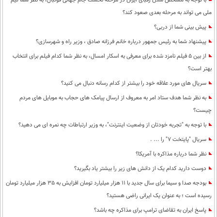
با توجه به مشخص شدن رقبای ایران در مرحله نخست جام جهانی فوتبال، به نظر شما تیم
محیط زیست
ملی می تواند به مرحله بعدی صعود کند؟
پیش بینی شما از دربی؟
سلامت
پیشنهاد شما به رئیس جمهور درباره خانم فرزانه صادق ، وزیر راه و شهرسازی؟
فرهنگی
از بین 5 فیلم نامزد شده برای معرفی به اسکار امسال، به نظر شما کدام فیلم برای انتخاب
بین الملل
بهتر است؟
اجتماعی
سریال های مورد علاقه خود را بیشتر از کدام رسانه دنبال می کنید؟
به نظر شما هدف ستاد امر به معروف از ارسال پیامک های حجاب به موبایل های مردم
حیات وحش
چیست؟
سیاست خارجی
با توجه به "تجربه خودتان از وضعیت اینترنت"، به وزیر ارتباطات چه نمره ای می دهید؟
سریال "پایتخت 7" را ... .
نظر شما درباره مذاکره با آمریکا؟
دوست دارید کدام یک از دانش های زیر را بیشتر یاد بگیرید؟
بودجه صدا و سیما برای سال جدید با 11 هزار میلیارد تومان افزایش به 35 هزار میلیارد تومان
رسیده است ؛ به عنوان یک ایرانی راضی هستید؟
پاسخ ایران به تقاضای ترامپ برای مذاکره چه باشد؟