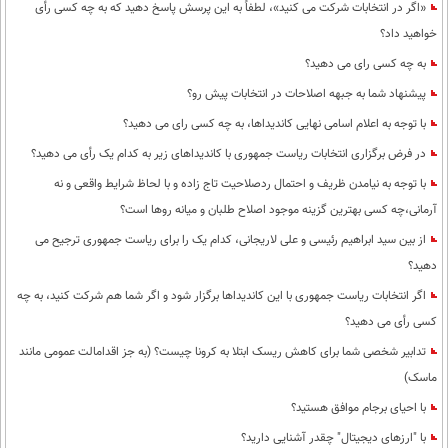
«اگر در انتخابات شرکت می کنید»، لطفاً به این پرسش پاسخ دهید که به چه کسی رأی
خواهید داد؟
به چه کسی رای می دهید؟
پیشنهاد شما به جبهه اصلاحات در انتخابات پیش رو؟
با توجه به اعلام اسامی نهایی کاندیداها، به چه کسی رای می دهید؟
در فرض برگزاری انتخابات ریاست جمهوری با کاندیداهای زیر به کدام یک رأی می دهید؟
با توجه به نیامدن ظریف و احتمال ردصلاحیت تاج زاده و با لحاظ شرایط واقعی و نه
آرمانی،چه کسی بهترین گزینه موجود اصلاح طلبان و میانه روها است؟
از بین سید ابراهیم رئیسی و علی لاریجانی، کدام یک را برای ریاست جمهوری ترجیح می
دهید؟
اگر انتخابات ریاست جمهوری با این کاندیداها برگزار شود و اگر شما هم شرکت کنید، به چه
کسی رأی می دهید؟
تدابیر شخصی شما برای کاهش ریسک ابتلا به کرونا چیست؟ (به جز اقدامالت عمومی مانند
ماسک)
با احیای برجام موافق هستید؟
با "ارزهای دیجیتال" چقدر آشنایی دارید؟