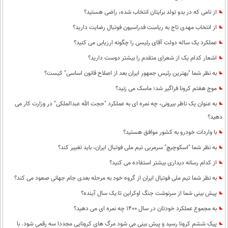
از نامی که در بدو تولد برایتان انتخاب شده، راضی هستید؟
از انتخاب مهدی تاج به ریاست فدراسیون فوتبال رضایت دارید؟
عملکرد یک ساله دولت آقای رئیسی را چگونه ارزیابی می کنید؟
اشعار کدام یک از شعرای متقدم را بیشتر دوست دارید؟
به نظر شما "بهترین رئیس جمهور ایران بعد از اصلاح قانون اساسی" کیست؟
موج هفتم کرونا فراگیر شد؛ ماسک می زنید؟
به عنوان یک ناظر بیرونی، چه نمره ای به عملکرد "حجت الله عبدالملکی" در وزارت کار می
دهید؟
با واردات خودرو به کشور موافق هستید؟
به نظر شما "اسکوچیچ" سرمربی تیم ملی فوتبال ایران، باید تغییر کند؟
از کدام رسانه دیداری بیشتر استفاده می کنید؟
به نظر شما تیم ملی فوتبال ایران از گروه خود به مرحله بعدی جام جهانی صعود می کند؟
پیش بینی شما از سرنوشت جنگ اوکراین تا یک سال آینده؟
به مجموع عملکرد خودتان در سال 1400 چه نمره ای می دهید؟
پیک ششم کرونا رسید و پیش بینی می شود مرگ های کرونایی مجددا سه رقمی شود. با