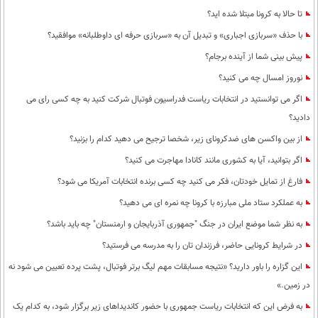
تا حالا به کرونا مبتلا شده اید؟
با حذف «سربازی اجباری» و تبدیل آن به «سربازی حرفه ای داوطلبانه» موافقید؟
پیش بینی شما از آینده برجام؟
نوروز امسال چه می کنید؟
اگر می توانستید در انتخابات ریاست فدراسیون فوتبال شرکت کنید به چه کسی رای می
دادید؟
از بین واکسن های ضدکرونای زیر، شخصا ترجیح می دهید کدام را بزنید؟
اگر بتوانید، آیا به کشوری مانند کانادا مهاجرت می کنید؟
فارغ از تمایل خودتان، فکر می کنید چه کسی برنده انتخابات آمریکا می شود؟
به عملکرد ستاد ملی مبارزه با کرونا چه نمره ای می دهید؟
به نظر شما موضع ایران در جنگ "جمهوری آذربایجان و ارمنستان" چه باید باشد؟
در شرایط کرونایی حاضر، فرزندان تان را به مدرسه می فرستید؟
این گزاره را باور دارید؟ «نتیجه مسابقات مهم لیگ برتر فوتبال، پشت پرده تعیین می شود نه
در زمین.»
به فرض این که انتخابات ریاست جمهوری با حضور کاندیداهای زیر برگزار شود، به کدام یک