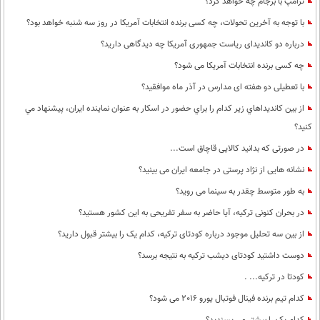
ترامپ با برجام چه خواهد کرد؟
با توجه به آخرین تحولات، چه کسی برنده انتخابات آمریکا در روز سه شنبه خواهد بود؟
درباره دو کاندیدای ریاست جمهوری آمریکا چه دیدگاهی دارید؟
چه کسی برنده انتخابات آمریکا می شود؟
با تعطیلی دو هفته ای مدارس در آذر ماه موافقید؟
از بين كانديداهاي زير كدام را براي حضور در اسكار به عنوان نماينده ايران، پيشنهاد مي
كنيد؟
در صورتی که بدانید کالایی قاچاق است...
نشانه هایی از نژاد پرستی در جامعه ایران می بینید؟
به طور متوسط چقدر به سینما می روید؟
در بحران کنونی ترکیه، آیا حاضر به سفر تفریحی به این کشور هستید؟
از بین سه تحلیل موجود درباره کودتای ترکیه، کدام یک را بیشتر قبول دارید؟
دوست داشتید کودتای دیشب ترکیه به نتیجه برسد؟
کودتا در ترکیه... .
کدام تیم برنده فینال فوتبال یورو 2016 می شود؟