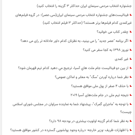
جشنواره انتخاب مردمی سینمای ایران حداکثر 3 گزینه را انتخاب کنید)
فینالیست‌های جشنواره انتخاب مردمی سینمای ایران(سی.عصر): در گروه فیلم‌های
غیرکمدی کدام فیلم‌ها برتر هستند؟ (حداکثر 3 فیلم انتخاب کنید)
چقدر کتاب می خوانید؟
اگر برنامه "عصر جدید" را می بینید، به نظرتان کدام داور عادلانه تر رای می دهد؟
نوروز 1398 به کجا سفر می کنید؟
غیر کمدی
از بين دو فيناليست جام ملت هاي آسيا، ترجيح مي دهيد كدام تيم قهرمان شود؟
نظر شما درباره آوردن "سگ" به معابر و اماکن عمومی؟
با حذف 4 صفر از پول ملی موافق هستید؟
نتیجه تیم ملی در جام ملت‌های آسیا 2019
با توجه به "ماجرای گمرک"، پیشنهاد شما به نماینده سراوان در مجلس شورای اسلامی
چیست؟
به نظر شما كدام گزینه اولویت بیشتری در بودجه 98 دارد؟
با اظهارات ظریف -وزیر خارجه- درباره وجود پولشویی گسترده در کشور موافق هستید؟