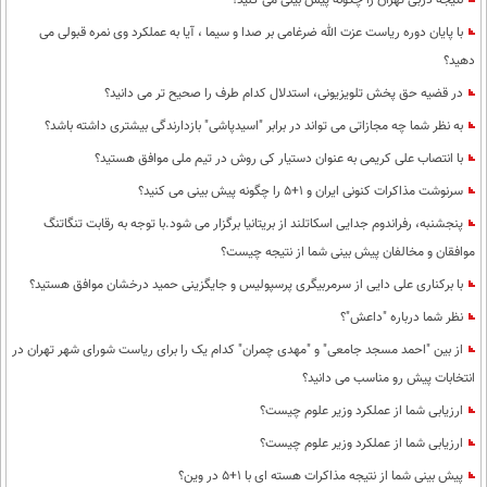
نتیجه دربی تهران را چگونه پیش بینی می کنید؟
با پایان دوره ریاست عزت الله ضرغامی بر صدا و سیما ، آیا به عملکرد وی نمره قبولی می
دهید؟
در قضیه حق پخش تلویزیونی، استدلال کدام طرف را صحیح تر می دانید؟
به نظر شما چه مجازاتی می تواند در برابر "اسید‌پاشی" بازدارندگی بیشتری داشته باشد؟
با انتصاب علی کریمی به عنوان دستیار کی روش در تیم ملی موافق هستید؟
سرنوشت مذاکرات کنونی ایران و 1+5 را چگونه پیش بینی می کنید؟
پنجشنبه، رفراندوم جدایی اسکاتلند از بریتانیا برگزار می شود.با توجه به رقابت تنگاتنگ
موافقان و مخالفان پیش بینی شما از نتیجه چیست؟
با برکناری علی دایی از سرمربیگری پرسپولیس و جایگزینی حمید درخشان موافق هستید؟
نظر شما درباره "داعش"؟
از بین "احمد مسجد جامعی" و "مهدی چمران" کدام یک را برای ریاست شورای شهر تهران در
انتخابات پیش رو مناسب می دانید؟
ارزیابی شما از عملکرد وزیر علوم چیست؟
ارزیابی شما از عملکرد وزیر علوم چیست؟
پیش بینی شما از نتیجه مذاکرات هسته ای با 1+5 در وین؟