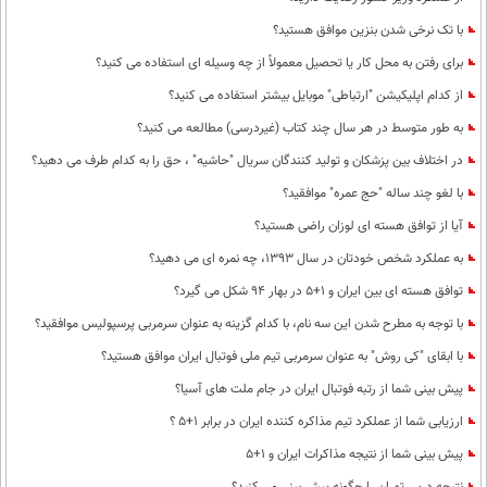
با تک نرخی شدن بنزین موافق هستید؟
برای رفتن به محل کار یا تحصیل معمولاً از چه وسیله ای استفاده می کنید؟
از کدام اپلیکیشن "ارتباطی" موبایل بیشتر استفاده می کنید؟
به طور متوسط در هر سال چند کتاب (غیردرسی) مطالعه می کنید؟
در اختلاف بین پزشکان و تولید کنندگان سریال "حاشیه" ، حق را به کدام طرف می دهید؟
با لغو چند ساله "حج عمره" موافقید؟
آیا از توافق هسته ای لوزان راضی هستید؟
به عملکرد شخص خودتان در سال 1393، چه نمره ای می دهید؟
توافق هسته ای بین ایران و 1+5 در بهار 94 شکل می گیرد؟
با توجه به مطرح شدن این سه نام، با کدام گزینه به عنوان سرمربی پرسپولیس موافقید؟
با ابقای "کی روش" به عنوان سرمربی تیم ملی فوتبال ایران موافق هستید؟
پیش بینی شما از رتبه فوتبال ایران در جام ملت های آسیا؟
ارزیابی شما از عملکرد تیم مذاکره کننده ایران در برابر 1+5 ؟
پیش بینی شما از نتیجه مذاکرات ایران و 1+5