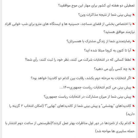
تعطیلی دو هفته ای کشور برای مهار این موج موافقید؟
پیش بینی شما از نتیجه مذاکرات وین؟
با اختصاص بخشی از فضای مساجد، حسینیه ها و ایستگاه های مترو برای شب خوابی افراد
نیازمند موافق هستید؟
رضایتمندی شما از زندگی مشترک با همسرتان؟
آیا تا کنون به کرونا مبتلا شده اید؟
لطفا کسانی که در انتخابات شرکت می کنند، نظر خود را ثبت کنند: رأی شما؟
به چه کسی رأی می دهید؟
اگر انتخابات به مرحله دوم بکشد، رقابت بین کدام دو کاندیدا خواهد بود؟
پیش بینی می کنم انتخابات ریاست جمهوری1400...
پیش بینی شما از میزان مشارکت در انتخابات ریاست جمهوری؟
کاندیداهای "پوششی" و پیش بینی شما از کاندیداهای "نهایی"؟ (امکان انتخاب 2 گزینه را
دارید)
کدام یک از نامزدها در دور اول مناظرات بهتر عمل کردند؟(نظرسنجی از ساعت دوم انتشار با
حمله سایبری ها مواجه شد)