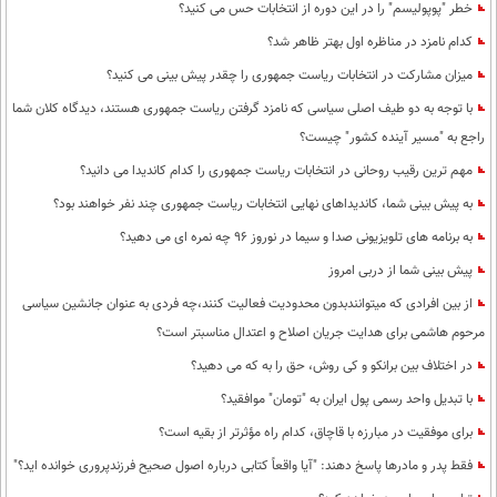
خطر "پوپولیسم" را در این دوره از انتخابات حس می کنید؟
کدام نامزد در مناظره اول بهتر ظاهر شد؟
میزان مشارکت در انتخابات ریاست جمهوری را چقدر پیش بینی می کنید؟
با توجه به دو طیف اصلی سیاسی که نامزد گرفتن ریاست جمهوری هستند، دیدگاه کلان شما
راجع به "مسیر آینده کشور" چیست؟
مهم ترین رقیب روحانی در انتخابات ریاست جمهوری را کدام کاندیدا می دانید؟
به پیش بینی شما، کاندیداهای نهایی انتخابات ریاست جمهوری چند نفر خواهند بود؟
به برنامه های تلویزیونی صدا و سیما در نوروز 96 چه نمره ای می دهید؟
پیش بینی شما از دربی امروز
از بین افرادی که میتوانندبدون محدودیت فعالیت کنند،چه فردی به عنوان جانشین سیاسی
مرحوم هاشمی برای هدایت جریان اصلاح و اعتدال مناسبتر است؟
در اختلاف بین برانکو و کی روش، حق را به که می دهید؟
با تبدیل واحد رسمی پول ایران به "تومان" موافقید؟
برای موفقیت در مبارزه با قاچاق، کدام راه مؤثرتر از بقیه است؟
فقط پدر و مادرها پاسخ دهند: "آیا واقعاً کتابی درباره اصول صحیح فرزندپروری خوانده اید؟"