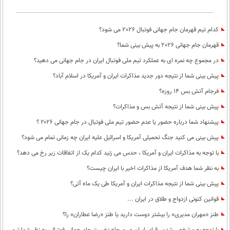
بین الملل
حوادث
فرهنگ و هنر
سیاست خارجی
سلامت
کدام تیم قهرمان جام جهانی فوتبال 2026 می شود؟
علم و دانش
یک برش دانایی
قهرمان جام جهانی 2026 به پیش بینی شما؟
قرآن
فناوری و It
در مجموع چه نمره ای به عملکرد تیم ملی فوتبال ایران در جام جهانی می دهید؟
محیط زیست
گوناگون
علمی
پیش بینی شما از نتیجه دور جدید مذاکرات ایران و آمریکا در اسلام آباد؟
سفر و تفریح
فیلم
سرگرمی
فرجام آتش بس 14 روزه؟
اخبار کریپتو
پیش بینی شما از نتیجه آتش بس و مذاکرات؟
عصر ایران 2
اقتصاد
باشگاه مغز
پیشنهاد شما درباره حضور یا عدم حضور تیم ملی فوتبال در جام جهانی ۲۰۲۶ ؟
آموزش زبان
خواندنی ها و دیدنی ها
ورزش
مجله تصویری سلاح
پیش بینی می کنید جنگ تحمیلی آمریکا و اسرائیل علیه ایران چه زمانی تمام می شود؟
داستان کوتاه
سیاست
با توجه به مذاکرات ایران و آمریکا ، حدس می زنید کدام یک از اتفاقات زیر رخ می دهد؟
پیامک
سرگرمی
به نظر شما هدف آمریکا از مذاکرات اخیر با ایران چیست؟
روانشناسی
پیش بینی شما از نتیجه مذاکرات ایران و آمریکا طی یک ماه آتی؟
فناوری
قوانین کنونی ازدواج و طلاق در ایران ...
آشپزی
گوناگون
طنز «مهران مدیری» را بیشتر دوست دارید یا طنز «رضا عطاران» را؟
دانلود
حوادث