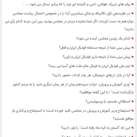
پیام های تبریک طولانی، ادبی و کلیشه ای عید را که برایم ارسال می شود ... .
در نظرسنجی اول، قالیباف و متکی بیشترین آراء را در خصوص احتمال ریاست مجلس
دوازدهم به دست آوردند؛ اگر شما نماینده مردم در مجلس بودید، بین این دو به کدام رأی می
دادید؟
کدام یک رئیس مجلس آینده می شود؟
پیش بینی شما از نتیجه مسابقه فوتبال ایران و قطر؟
پیش بینی شما از نتیجه بازی فوتبال ایران و ژاپن؟
تیم ملی فوتبال ایران به فینال جام ملت های آسیا می رسد؟
آیا در بازار ارزهای دیجیتال، هر چند اندک، حضور دارید؟
"وزیر آموزش و پرورش: دولت سیزدهم بیش از هر زمان دیگری امید را به مردم کشور
بازگردانده است" ؛ با این گفته موافقید؟
استقلالی هستید یا پرسپولیسی؟
استیضاح وزیر آموزش و پرورش در مجلس کلید خورده است؛ با استیضاح و برکناری او
موافق هستید؟
این که "انسان به کره ماه رفته است" را باور دارید؟