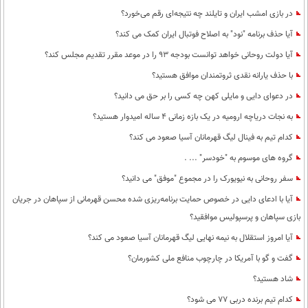
در بازی امشب ایران و تایلند چه نتیجه‌ای رقم می‌خورد؟
آیا حذف برنامه "نود" به اصلاح فوتبال ایران کمک می کند؟
آیا دولت روحانی خواهد توانست بودجه 93 را در موعد مقرر تقدیم مجلس کند؟
با حذف یارانه نقدی ثروتمندان موافق هستید؟
در دعوای دایی و مایلی کهن چه کسی را بر حق می دانید؟
به نجات دریاچه ارومیه در یک بازه زمانی 4 ساله امیدوار هستید؟
کدام تیم به فینال لیگ قهرمانان آسیا صعود می کند؟
گروه های موسوم به "خودسر" ... .
سفر روحانی به نیویورک را در مجموع "موفق" می دانید؟
آیا با ادعای دایی در خصوص حمایت برنامه‌ریزی شده محسن قهرمانی از سپاهان در جریان
بازی سپاهان و پرسپولیس موافقید؟
آیا امروز استقلال به نیمه نهایی لیگ قهرمانان آسیا صعود می کند؟
گفت و گو با آمریکا در چارچوب منافع ملی کشورمان؟
شاد هستید؟
کدام تیم برنده دربی 77 می شود؟