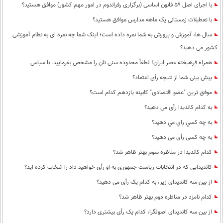
با اجرای اصل 59 قانون اساسی (برگزاری رفراندوم در امور مهم کشور) موافق هستید؟
با تعطیلات زمستانی یک ماهه مدارس موافق هستید؟
سال ها، آموزش و پرورش به شما نمره داده است؛ اینک شما چه نمره ای به نظام آموزشی
کشور می دهید؟
همراه فرهیخته عصر ایران! لطفاً محدوده سنی تان را مشخص بفرمایید. با سپاس
پیش بینی شما از نتیجه رأی اعتماد؟
موفق ترین "عضو اقتصادی" کابینه یازدهم کدام است؟
به کدام کاندیدا رأی می دهید؟
به چه كسي راي مي دهيد؟
به چه کسی رأی می دهید؟
کدام کاندیدا در مناظره سوم بهتر ظاهر شد؟
کاندیدایی که در انتخابات ریاست جمهوری به او رأی خواهید داد را انتخاب کرده اید؟
از بین سه کاندیدای زیر، به کدام یک رأی می دهید؟
کدام نامزد در مناظره دوم بهتر ظاهر شد؟
از بین سه کاندیدای اصولگرا، کدام یک رأی بیشتری دارد؟