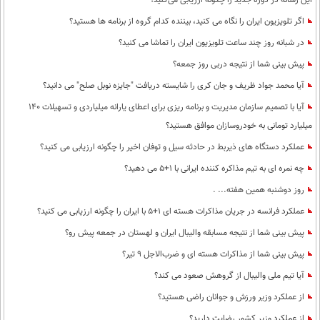
این رسانه در دوره جدید را چگونه ارزیابی می‌کنید؟
اگر تلویزیون ایران را نگاه می کنید، بیننده کدام گروه از برنامه ها هستید؟
در شبانه روز چند ساعت تلویزیون ایران را تماشا می کنید؟
پیش بینی شما از نتیجه دربی روز جمعه؟
آیا محمد جواد ظریف و جان کری را شایسته دریافت "جایزه نوبل صلح" می دانید؟
آیا با تصمیم سازمان مدیریت و برنامه ریزی برای اعطای یارانه میلیاردی و تسهیلات 140
میلیارد تومانی به خودروسازان موافق هستید؟
عملکرد دستگاه های ذیربط در حادثه سیل و توفان اخیر را چگونه ارزیابی می کنید؟
چه نمره ای به تیم مذاکره کننده ایرانی با 1+5 می دهید؟
روز دوشنبه همین هفته... .
عملکرد فرانسه در جریان مذاکرات هسته ای 1+5 با ایران را چگونه ارزیابی می کنید؟
پیش بینی شما از نتیجه مسابقه والیبال ایران و لهستان در جمعه پیش رو؟
پیش بینی شما از مذاکرات هسته ای و ضرب‌الاجل 9 تیر؟
آیا تیم ملی والیبال از گروهش صعود می کند؟
از عملکرد وزیر ورزش و جوانان راضی هستید؟
از عملکرد وزیر کشور رضایت دارید؟