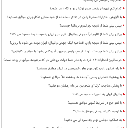
کدام یک را بیشتر می پسندید؟
کدام تیم قهرمان رقابت های فوتبال یورو 2016 می شود؟
با افزایش اختیارات محیط‌ بانان در دفاع مسلحانه از خود مقابل شکارچیان موافق هستید؟
پیش بینی شما از نتیجه رفراندوم بریتانیا چیست؟
پيش بينی شما از نتايج ليگ جهانی واليبال: تيم ملی ايران به مرحله بعد صعود می كند؟
پیش بینی شما از نتیجه بازی افتتاحیه لیگ جهانی والبیال: ایران برنده می شود یا برزیل؟
پیش بینی شما چیست: دونالدترامپ رئیس جمهور آمریکا می شود یا هیلاری کلینتون؟
در سالروز انتخابات 24 خرداد، به نظر شما دولت روحانی در کدام عرصه موفق تر بوده است؟
با راه اندازی رادیو تلویزیون های خصوصی در ایران موافق هستید؟
با پیشنهاد تعطیلی رسمی "جمعه ها و شنبه ها" موافق هستید؟
با پخش مناجات "ربّنا"ی شجریان در ماه رمضان موافقید؟
والیبال ایران به المپیک صعود می‌کند؟
با لغو حج در شرایط کنونی موافق هستید؟
با ترمیم کابینه روحانی موافق هستید؟
به عملكرد مجلس نهم چه نمره ای مي دهيد؟