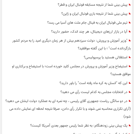
پیش بینی شما از نتیجه مسابقه فوتبال ایران و قطر؟
پیش بینی شما از نتیجه بازی فوتبال ایران و ژاپن؟
تیم ملی فوتبال ایران به فینال جام ملت های آسیا می رسد؟
آیا در بازار ارزهای دیجیتال، هر چند اندک، حضور دارید؟
"وزیر آموزش و پرورش: دولت سیزدهم بیش از هر زمان دیگری امید را به مردم کشور
بازگردانده است" ؛ با این گفته موافقید؟
استقلالی هستید یا پرسپولیسی؟
استیضاح وزیر آموزش و پرورش در مجلس کلید خورده است؛ با استیضاح و برکناری او
موافق هستید؟
این که "انسان به کره ماه رفته است" را باور دارید؟
در انتخابات مجلس به کدام لیست رأی می دهید؟
در دو سالگی ریاست جمهوری آقای رئیسی ، چه نمره ای به عملکرد دولت ایشان می دهید؟
(آرای تکراری محاسبه نمی شوند و با تکرار رأی دادن، صرفا نتیجه لحظه ای نمایش داده می
شود)
یک پیش بینی زودهنگام: به نظر شما رئیس جمهور بعدی آمریکا کیست؟