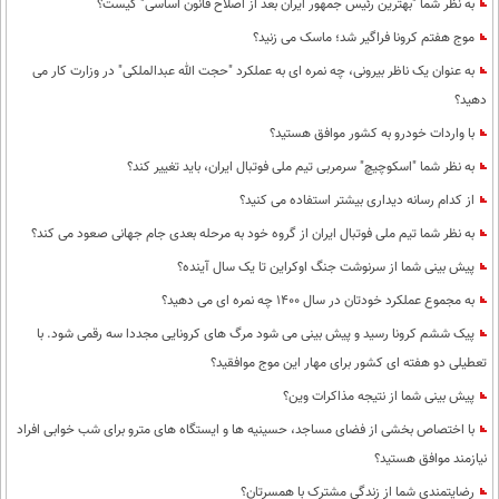
به نظر شما "بهترین رئیس جمهور ایران بعد از اصلاح قانون اساسی" کیست؟
موج هفتم کرونا فراگیر شد؛ ماسک می زنید؟
به عنوان یک ناظر بیرونی، چه نمره ای به عملکرد "حجت الله عبدالملکی" در وزارت کار می
دهید؟
با واردات خودرو به کشور موافق هستید؟
به نظر شما "اسکوچیچ" سرمربی تیم ملی فوتبال ایران، باید تغییر کند؟
از کدام رسانه دیداری بیشتر استفاده می کنید؟
به نظر شما تیم ملی فوتبال ایران از گروه خود به مرحله بعدی جام جهانی صعود می کند؟
پیش بینی شما از سرنوشت جنگ اوکراین تا یک سال آینده؟
به مجموع عملکرد خودتان در سال 1400 چه نمره ای می دهید؟
پیک ششم کرونا رسید و پیش بینی می شود مرگ های کرونایی مجددا سه رقمی شود. با
تعطیلی دو هفته ای کشور برای مهار این موج موافقید؟
پیش بینی شما از نتیجه مذاکرات وین؟
با اختصاص بخشی از فضای مساجد، حسینیه ها و ایستگاه های مترو برای شب خوابی افراد
نیازمند موافق هستید؟
رضایتمندی شما از زندگی مشترک با همسرتان؟