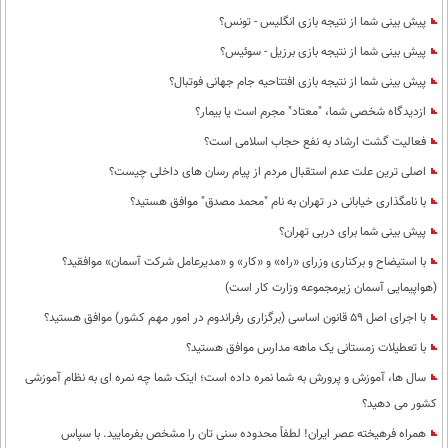
پیش بینی شما از نتیجه بازی انگلیس - تونس؟
پیش بینی شما از نتیجه بازی برزیل - سوئیس؟
پیش بینی شما از نتیجه بازی افتتاحیه جام جهانی فوتبال؟
ازدیدگاه شخصی شما، "معتاد" مجرم است یا بیمار؟
فعالیت گشت ارشاد به نفع حجاب اسلامی است؟
اصلی ترین علت عدم استقبال مردم از پیام رسان های داخلی چیست؟
با نامگذاری خیابانی در تهران به نام "محمد مصدق" موافق هستید؟
پیش بینی شما برای دربی تهران؟
با استیضاح و برکناری وزرای «راه» و «کار» و «مدیرعامل شرکت آسمان» موافقید؟
(هواپیمایی آسمان زیرمجموعه وزارت کار است)
با اجرای اصل 59 قانون اساسی (برگزاری رفراندوم در امور مهم کشور) موافق هستید؟
با تعطیلات زمستانی یک ماهه مدارس موافق هستید؟
سال ها، آموزش و پرورش به شما نمره داده است؛ اینک شما چه نمره ای به نظام آموزشی
کشور می دهید؟
همراه فرهیخته عصر ایران! لطفاً محدوده سنی تان را مشخص بفرمایید. با سپاس