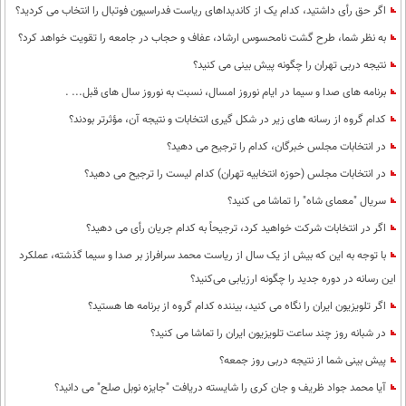
اگر حق رأی داشتید، کدام یک از کاندیداهای ریاست فدراسیون فوتبال را انتخاب می کردید؟
به نظر شما، طرح گشت نامحسوس ارشاد، عفاف و حجاب در جامعه را تقویت خواهد کرد؟
نتیجه دربی تهران را چگونه پیش بینی می کنید؟
برنامه های صدا و سیما در ایام نوروز امسال، نسبت به نوروز سال های قبل... .
کدام گروه از رسانه های زیر در شکل گیری انتخابات و نتیجه آن، مؤثرتر بودند؟
در انتخابات مجلس خبرگان، کدام را ترجیح می دهید؟
در انتخابات مجلس (حوزه انتخابیه تهران) کدام لیست را ترجیح می دهید؟
سریال "معمای شاه" را تماشا می کنید؟
اگر در انتخابات شرکت خواهید کرد، ترجیحاً به کدام جریان رأی می دهید؟
با توجه به این که بیش از یک سال از ریاست محمد سرافراز بر صدا و سیما گذشته، عملکرد
این رسانه در دوره جدید را چگونه ارزیابی می‌کنید؟
اگر تلویزیون ایران را نگاه می کنید، بیننده کدام گروه از برنامه ها هستید؟
در شبانه روز چند ساعت تلویزیون ایران را تماشا می کنید؟
پیش بینی شما از نتیجه دربی روز جمعه؟
آیا محمد جواد ظریف و جان کری را شایسته دریافت "جایزه نوبل صلح" می دانید؟