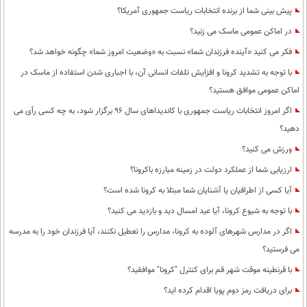
پیش بینی شما از برنده انتخابات ریاست جمهوری آمریکا؟
در اماکن عمومی ماسک می زنید؟
فکر می کنید «آینده فرزندان شما» نسبت به «وضعیت امروز شما» چگونه خواهد شد؟
با توجه به تشدید کرونا و افزایش تلفات انسانی آن، با اجباری شدن استفاده از ماسک در
اماکن عمومی موافق هستید؟
اگر امروز انتخابات ریاست جمهوری با کاندیداهای سال 96 برگزار شود، به چه کسی رأی می
دهید؟
ورزش می کنید؟
ارزیابی شما از عملکرد دولت در زمینه مبارزه باکرونا؟
آیا کسی از اطرافیان یا آشنایان شما مبتلا به کرونا شده است؟
با توجه به شیوع کرونا، آیا عید امسال دید و بازدید می کنید؟
اگر در مدارس شهرهای آلوده به کرونا، مدارس را تعطیل نکنند، آیا فرزندان خود را به مدرسه
می فرستید؟
با قرنطینه موقت شهر قم برای کنترل "کرونا" موافقید؟
برای دریافت رمز دوم پویا اقدام کرده اید؟