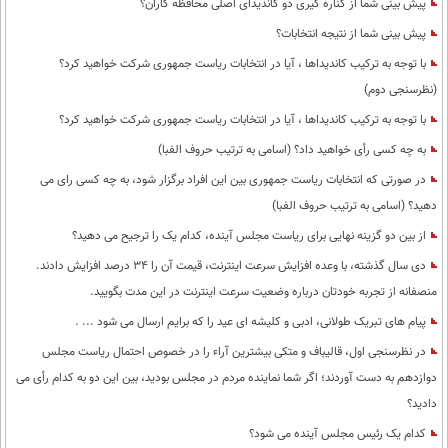
پیش بینی شما از کناره گیری دو کاندیدای اصلی محافظه کاران؟
پیش بینی شما از نتیجه انتخابات؟
با توجه به ترکیب کاندیداها ، آیا در انتخابات ریاست جمهوری شرکت خواهید کرد؟
(نظرسنجی دوم)
با توجه به ترکیب کاندیداها ، آیا در انتخابات ریاست جمهوری شرکت خواهید کرد؟
به چه کسی رأی خواهید داد؟ (اسامی به ترتیب حروف الفبا)
در صورتی که انتخابات ریاست جمهوری بین این افراد برگزار شود، به چه کسی رای می
دهید؟ (اسامی به ترتیب حروف الفبا)
از بین دو گزینه نهایی برای ریاست مجلس آینده، کدام یک را ترجیح می دهید؟
دی سال گذشته، با وعده افزایش سرعت اینترنت، قیمت آن را 34 درصد افزایش دادند.
منصفانه از تجربه خودتان درباره وضعیت سرعت اینترنت در این مدت بگویید.
پیام های تبریک طولانی، ادبی و کلیشه ای عید را که برایم ارسال می شود ... .
در نظرسنجی اول، قالیباف و متکی بیشترین آراء را در خصوص احتمال ریاست مجلس
دوازدهم به دست آوردند؛ اگر شما نماینده مردم در مجلس بودید، بین این دو به کدام رأی می
دادید؟
کدام یک رئیس مجلس آینده می شود؟