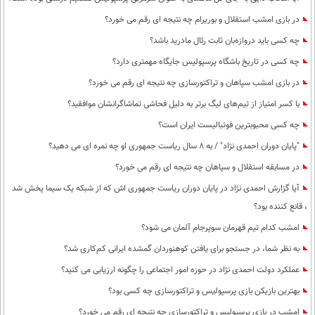
در بازی امشب استقلال و بوریرام چه نتیجه ای رقم می خورد؟
چه کسی باید دروازه‌بان ثابت رئال مادرید باشد؟
چه کسی در تاریخ باشگاه پرسپولیس جایگاه مهمتری دارد؟
در بازی امشب سپاهان و تراکتورسازی چه نتیجه ای رقم می خورد؟
با کسر امتیاز از تیم‌های لیگ برتر به دلیل فحاشی تماشاگرانشان موافقید؟
چه کسی محبوبترین فوتبالیست ایران است؟
"پایان دوران احمدی نژاد" / به 8 سال ریاست جمهوری او چه نمره ای می دهید؟
در مسابقه استقلال و سپاهان چه نتیجه ای رقم می خورد؟
آیا گزارش احمدی نژاد در پایان دوران ریاست جمهوری اش که از شبکه یک سیما پخش شد
، قانع کننده بود؟
امشب کدام تیم قهرمان سوپرجام آلمان می شود؟
به نظر شما، در جستجو برای یافتن کوهنوردان گمشده ایرانی کم‌کاری شد؟
عملکرد دولت احمدی نژاد در حوزه امور اجتماعی را چگونه ارزیابی می کنید؟
بهترین بازیکن بازی پرسپولیس و تراکتورسازی چه کسی بود؟
امشب در بازی پرسپولیس و تراکتورسازی چه نتیجه ای رقم می خورد؟