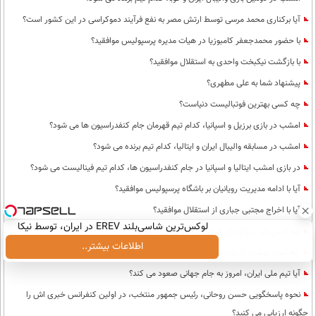
آیا برکناری محمد مرسی توسط ارتش مصر به نفع فرآیند دموکراسی در این کشور است؟
با حضور محمدجعفر کامبوزیا در هیات مدیره پرسپولیس موافقید؟
با بازگشت نیکبخت واحدی به استقلال موافقید؟
پیشنهاد شما به علی مطهری؟
چه کسی بهترین فوتبالیست دنیاست؟
امشب در بازی برزیل و اسپانیا، کدام تیم قهرمان جام کنفدراسیون ها می شود؟
امشب در مسابقه والیبال ایران و ایتالیا، کدام تیم برنده می شود؟
در بازی امشب ایتالیا و اسپانیا در جام کنفدراسیون ها، کدام تیم فینالیست می شود؟
آیا با ادامه مدیریت رویانیان بر باشگاه پرسپولیس موافقید؟
آیا با اخراج مجتبی جباری از استقلال موافقید؟
لوکس‌ترین شاسی‌بلند EREV در ایران، توسط نیکا
چه کسی باید دروازه بان ایران در جام جهانی باشد؟
موتور رونمایی شد!
اطلاعات بیشتر..
چه کسی بهترین بازیکن ایران در بازی با کره جنوبی بود؟
آیا تیم ملی ایران، امروز به جام جهانی صعود می کند؟
نحوه پاسخگویی حسن روحانی، رئیس جمهور منتخب، در اولین کنفرانس خبری اش را
چگونه ارزیابی می کنید؟