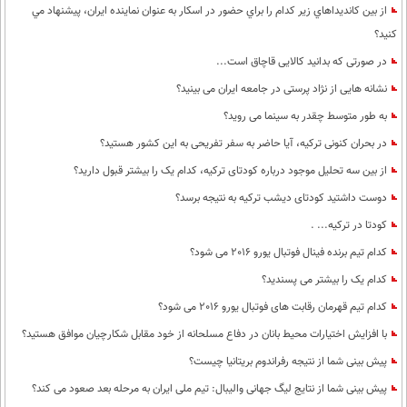
از بين كانديداهاي زير كدام را براي حضور در اسكار به عنوان نماينده ايران، پيشنهاد مي
كنيد؟
در صورتی که بدانید کالایی قاچاق است...
نشانه هایی از نژاد پرستی در جامعه ایران می بینید؟
به طور متوسط چقدر به سینما می روید؟
در بحران کنونی ترکیه، آیا حاضر به سفر تفریحی به این کشور هستید؟
از بین سه تحلیل موجود درباره کودتای ترکیه، کدام یک را بیشتر قبول دارید؟
دوست داشتید کودتای دیشب ترکیه به نتیجه برسد؟
کودتا در ترکیه... .
کدام تیم برنده فینال فوتبال یورو 2016 می شود؟
کدام یک را بیشتر می پسندید؟
کدام تیم قهرمان رقابت های فوتبال یورو 2016 می شود؟
با افزایش اختیارات محیط‌ بانان در دفاع مسلحانه از خود مقابل شکارچیان موافق هستید؟
پیش بینی شما از نتیجه رفراندوم بریتانیا چیست؟
پيش بينی شما از نتايج ليگ جهانی واليبال: تيم ملی ايران به مرحله بعد صعود می كند؟