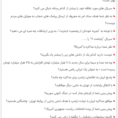
بهتر است؟
محیط زیست
سریال های مورد علاقه خود را بیشتر از کدام رسانه دنبال می کنید؟
سلامت
به نظر شما هدف ستاد امر به معروف از ارسال پیامک های حجاب به موبایل های مردم
چیست؟
فرهنگی
با توجه به "تجربه خودتان از وضعیت اینترنت"، به وزیر ارتباطات چه نمره ای می دهید؟
بین الملل
سریال "پایتخت 7" را ... .
اجتماعی
نظر شما درباره مذاکره با آمریکا؟
حیات وحش
دوست دارید کدام یک از دانش های زیر را بیشتر یاد بگیرید؟
بودجه صدا و سیما برای سال جدید با 11 هزار میلیارد تومان افزایش به 35 هزار میلیارد تومان
سیاست خارجی
رسیده است ؛ به عنوان یک ایرانی راضی هستید؟
پاسخ ایران به تقاضای ترامپ برای مذاکره چه باشد؟
با انتقال پایتخت از تهران به جایی دیگر موافقید؟
پیش بینی شما از فرجام بشار اسد در جنگ کنونی سوریه؟
موافق مذاکره ایران با دولت ترامپ با هدف تنش زدایی از روابط تهران - واشنگتن هستید؟
پیش بینی شما از برنده انتخابات ریاست جمهوری آمریکا ؟
کابینه پیشنهادی پزشکیان را چگونه ارزیابی می کنید؟