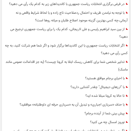
در فرض برگزاری انتخابات ریاست جمهوری با کاندیداهای زیر به کدام یک رأی می دهید؟
با توجه به نیامدن ظریف و احتمال ردصلاحیت تاج زاده و با لحاظ شرایط واقعی و نه
آرمانی،چه کسی بهترین گزینه موجود اصلاح طلبان و میانه روها است؟
از بین سید ابراهیم رئیسی و علی لاریجانی، کدام یک را برای ریاست جمهوری ترجیح می
دهید؟
اگر انتخابات ریاست جمهوری با این کاندیداها برگزار شود و اگر شما هم شرکت کنید، به چه
کسی رأی می دهید؟
تدابیر شخصی شما برای کاهش ریسک ابتلا به کرونا چیست؟ (به جز اقدامالت عمومی مانند
ماسک)
با احیای برجام موافق هستید؟
با "ارزهای دیجیتال" چقدر آشنایی دارید؟
تا حالا به کرونا مبتلا شده اید؟
با حذف «سربازی اجباری» و تبدیل آن به «سربازی حرفه ای داوطلبانه» موافقید؟
پیش بینی شما از آینده برجام؟
نوروز امسال چه می کنید؟