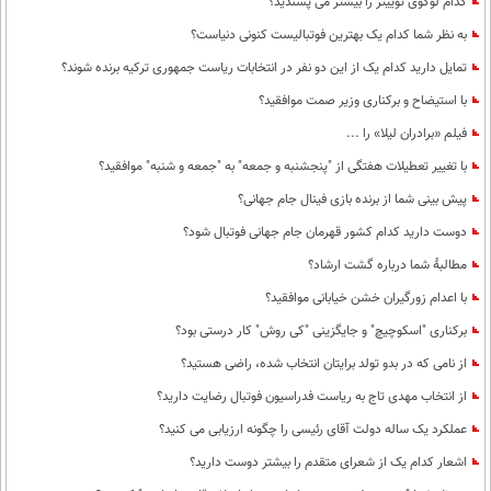
کدام لوگوی توییتر را بیشتر می پسندید؟
به نظر شما کدام یک بهترین فوتبالیست کنونی دنیاست؟
تمایل دارید کدام یک از این دو نفر در انتخابات ریاست جمهوری ترکیه برنده شوند؟
با استیضاح و برکناری وزیر صمت موافقید؟
فیلم «برادران لیلا» را ...
با تغییر تعطیلات هفتگی از "پنجشنبه و جمعه" به "جمعه و شنبه" موافقید؟
پیش بینی شما از برنده بازی فینال جام جهانی؟
دوست دارید کدام کشور قهرمان جام جهانی فوتبال شود؟
مطالبۀ شما درباره گشت ارشاد؟
با اعدام زورگیران خشن خیابانی موافقید؟
برکناری "اسکوچیچ" و جایگزینی "کی روش" کار درستی بود؟
از نامی که در بدو تولد برایتان انتخاب شده، راضی هستید؟
از انتخاب مهدی تاج به ریاست فدراسیون فوتبال رضایت دارید؟
عملکرد یک ساله دولت آقای رئیسی را چگونه ارزیابی می کنید؟
اشعار کدام یک از شعرای متقدم را بیشتر دوست دارید؟