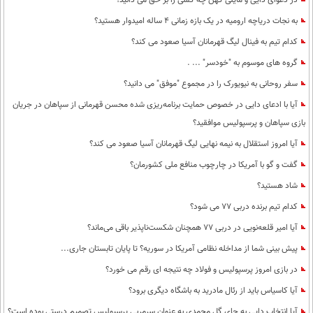
در دعوای دایی و مایلی کهن چه کسی را بر حق می دانید؟
به نجات دریاچه ارومیه در یک بازه زمانی 4 ساله امیدوار هستید؟
کدام تیم به فینال لیگ قهرمانان آسیا صعود می کند؟
گروه های موسوم به "خودسر" ... .
سفر روحانی به نیویورک را در مجموع "موفق" می دانید؟
آیا با ادعای دایی در خصوص حمایت برنامه‌ریزی شده محسن قهرمانی از سپاهان در جریان
بازی سپاهان و پرسپولیس موافقید؟
آیا امروز استقلال به نیمه نهایی لیگ قهرمانان آسیا صعود می کند؟
گفت و گو با آمریکا در چارچوب منافع ملی کشورمان؟
شاد هستید؟
کدام تیم برنده دربی 77 می شود؟
آیا امیر قلعه‌نویی در دربی 77 همچنان شکست‌ناپذیر باقی می‌ماند؟
پیش بینی شما از مداخله نظامی آمریکا در سوریه؟ تا پایان تابستان جاری...
در بازی امروز پرسپولیس و فولاد چه نتیجه ای رقم می خورد؟
آیا کاسیاس باید از رئال مادرید به باشگاه دیگری برود؟
آیا انتخاب دایی به جای گل محمدی به عنوان سرمربی پرسپولیس تصمیم درستی بوده است؟