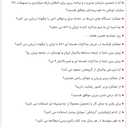
آیا با تصمیم سازمان مدیریت و برنامه ریزی برای اعطای یارانه میلیاردی و تسهیلات 140
میلیارد تومانی به خودروسازان موافق هستید؟
عملکرد دستگاه های ذیربط در حادثه سیل و توفان اخیر را چگونه ارزیابی می کنید؟
چه نمره ای به تیم مذاکره کننده ایرانی با 1+5 می دهید؟
روز دوشنبه همین هفته... .
عملکرد فرانسه در جریان مذاکرات هسته ای 1+5 با ایران را چگونه ارزیابی می کنید؟
پیش بینی شما از نتیجه مسابقه والیبال ایران و لهستان در جمعه پیش رو؟
پیش بینی شما از مذاکرات هسته ای و ضرب‌الاجل 9 تیر؟
آیا تیم ملی والیبال از گروهش صعود می کند؟
از عملکرد وزیر ورزش و جوانان راضی هستید؟
از عملکرد وزیر کشور رضایت دارید؟
با تک نرخی شدن بنزین موافق هستید؟
برای رفتن به محل کار یا تحصیل معمولاً از چه وسیله ای استفاده می کنید؟
از کدام اپلیکیشن "ارتباطی" موبایل بیشتر استفاده می کنید؟
به طور متوسط در هر سال چند کتاب (غیردرسی) مطالعه می کنید؟