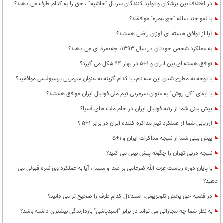
در اختلاف بین پزشکان و تولید کنندگان سریال "حاشیه" ، حق را به کدام طرف می دهید؟
با لغو چند ساله "حج عمره" موافقید؟
آیا از توافق هسته ای لوزان راضی هستید؟
به عملکرد شخص خودتان در سال 1393، چه نمره ای می دهید؟
توافق هسته ای بین ایران و 1+5 در بهار 94 شکل می گیرد؟
با توجه به مطرح شدن این سه نام، با کدام گزینه به عنوان سرمربی پرسپولیس موافقید؟
با ابقای "کی روش" به عنوان سرمربی تیم ملی فوتبال ایران موافق هستید؟
پیش بینی شما از رتبه فوتبال ایران در جام ملت های آسیا؟
ارزیابی شما از عملکرد تیم مذاکره کننده ایران در برابر 1+5 ؟
پیش بینی شما از نتیجه مذاکرات ایران و 1+5
نتیجه دربی تهران را چگونه پیش بینی می کنید؟
با پایان دوره ریاست عزت الله ضرغامی بر صدا و سیما ، آیا به عملکرد وی نمره قبولی می
دهید؟
در قضیه حق پخش تلویزیونی، استدلال کدام طرف را صحیح تر می دانید؟
به نظر شما چه مجازاتی می تواند در برابر "اسید‌پاشی" بازدارندگی بیشتری داشته باشد؟