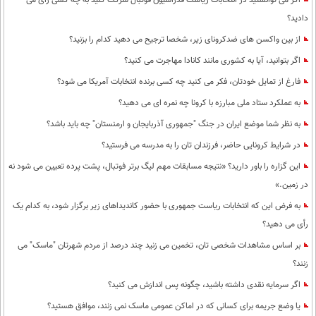
اگر می توانستید در انتخابات ریاست فدراسیون فوتبال شرکت کنید به چه کسی رای می
دادید؟
از بین واکسن های ضدکرونای زیر، شخصا ترجیح می دهید کدام را بزنید؟
اگر بتوانید، آیا به کشوری مانند کانادا مهاجرت می کنید؟
فارغ از تمایل خودتان، فکر می کنید چه کسی برنده انتخابات آمریکا می شود؟
به عملکرد ستاد ملی مبارزه با کرونا چه نمره ای می دهید؟
به نظر شما موضع ایران در جنگ "جمهوری آذربایجان و ارمنستان" چه باید باشد؟
در شرایط کرونایی حاضر، فرزندان تان را به مدرسه می فرستید؟
این گزاره را باور دارید؟ «نتیجه مسابقات مهم لیگ برتر فوتبال، پشت پرده تعیین می شود نه
در زمین.»
به فرض این که انتخابات ریاست جمهوری با حضور کاندیداهای زیر برگزار شود، به کدام یک
رأی می دهید؟
بر اساس مشاهدات شخصی تان، تخمین می زنید چند درصد از مردم شهرتان "ماسک" می
زنند؟
اگر سرمایه نقدی داشته باشید، چگونه پس اندازش می کنید؟
یا وضع جریمه برای کسانی که در اماکن عمومی ماسک نمی زنند، موافق هستید؟