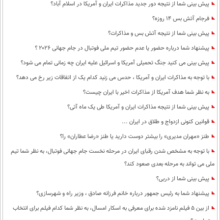
بین الملل
پیش بینی شما از نتیجه دور جدید مذاکرات ایران و آمریکا در اسلام آباد؟
حوادث
فرجام آتش بس 14 روزه؟
فرهنگ و هنر
سیاست خارجی
سلامت
پیش بینی شما از نتیجه آتش بس و مذاکرات؟
علم و دانش
یک برش دانایی
پیشنهاد شما درباره حضور یا عدم حضور تیم ملی فوتبال در جام جهانی ۲۰۲۶ ؟
قرآن
فناوری و It
محیط زیست
پیش بینی می کنید جنگ تحمیلی آمریکا و اسرائیل علیه ایران چه زمانی تمام می شود؟
گوناگون
علمی
سفر و تفریح
با توجه به مذاکرات ایران و آمریکا ، حدس می زنید کدام یک از اتفاقات زیر رخ می دهد؟
فیلم
سرگرمی
اخبار کریپتو
به نظر شما هدف آمریکا از مذاکرات اخیر با ایران چیست؟
عصر ایران 2
اقتصاد
باشگاه مغز
پیش بینی شما از نتیجه مذاکرات ایران و آمریکا طی یک ماه آتی؟
آموزش زبان
خواندنی ها و دیدنی ها
قوانین کنونی ازدواج و طلاق در ایران ...
ورزش
مجله تصویری سلاح
طنز «مهران مدیری» را بیشتر دوست دارید یا طنز «رضا عطاران» را؟
داستان کوتاه
سیاست
با توجه به مشخص شدن رقبای ایران در مرحله نخست جام جهانی فوتبال، به نظر شما تیم
پیامک
سرگرمی
ملی می تواند به مرحله بعدی صعود کند؟
روانشناسی
فناوری
پیش بینی شما از دربی؟
آشپزی
پیشنهاد شما به رئیس جمهور درباره خانم فرزانه صادق ، وزیر راه و شهرسازی؟
گوناگون
از بین 5 فیلم نامزد شده برای معرفی به اسکار امسال، به نظر شما کدام فیلم برای انتخاب
دانلود
حوادث