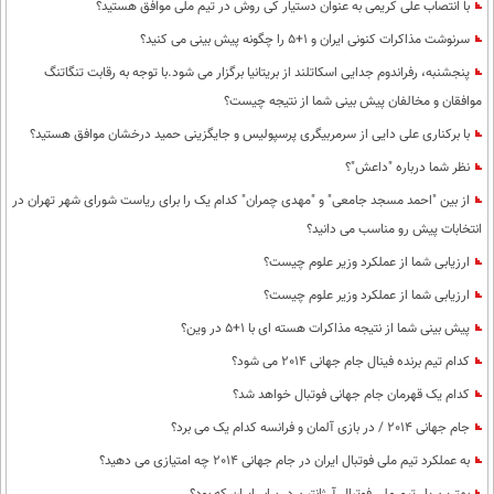
با انتصاب علی کریمی به عنوان دستیار کی روش در تیم ملی موافق هستید؟
سرنوشت مذاکرات کنونی ایران و 1+5 را چگونه پیش بینی می کنید؟
پنجشنبه، رفراندوم جدایی اسکاتلند از بریتانیا برگزار می شود.با توجه به رقابت تنگاتنگ
موافقان و مخالفان پیش بینی شما از نتیجه چیست؟
با برکناری علی دایی از سرمربیگری پرسپولیس و جایگزینی حمید درخشان موافق هستید؟
نظر شما درباره "داعش"؟
از بین "احمد مسجد جامعی" و "مهدی چمران" کدام یک را برای ریاست شورای شهر تهران در
انتخابات پیش رو مناسب می دانید؟
ارزیابی شما از عملکرد وزیر علوم چیست؟
ارزیابی شما از عملکرد وزیر علوم چیست؟
پیش بینی شما از نتیجه مذاکرات هسته ای با 1+5 در وین؟
کدام تیم برنده فینال جام جهانی 2014 می شود؟
کدام یک قهرمان جام جهانی فوتبال خواهد شد؟
جام جهانی 2014 / در بازی آلمان و فرانسه کدام یک می برد؟
به عملکرد تیم ملی فوتبال ایران در جام جهانی 2014 چه امتیازی می دهید؟