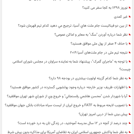
نوروز 1398 به کجا سفر می کنید؟
غیر کمدی
از بين دو فيناليست جام ملت هاي آسيا، ترجيح مي دهيد كدام تيم قهرمان شود؟
نظر شما درباره آوردن "سگ" به معابر و اماکن عمومی؟
با حذف 4 صفر از پول ملی موافق هستید؟
نتیجه تیم ملی در جام ملت‌های آسیا 2019
با توجه به "ماجرای گمرک"، پیشنهاد شما به نماینده سراوان در مجلس شورای اسلامی
چیست؟
به نظر شما كدام گزینه اولویت بیشتری در بودجه 98 دارد؟
با اظهارات ظریف -وزیر خارجه- درباره وجود پولشویی گسترده در کشور موافق هستید؟
آيا با شهردار شدن "محسن هاشمي رفسنجاني" و خروج وي از شوراي شهر تهران موافقيد؟
با تصویب لایحه مربوط به FATF و خروج ایران از لیست سیاه مبادلات بانکی جهان موافقید؟
پیش بینی شما از دربی امروز تهران؟
چند درصد از آنچه در 12 سال مدرسه آموختید، در زندگی تان به درد خورده است؟
به نظر شما واکنش جمهوری اسلامی ایران به تقاضای آمریکا برای مذاکره بدون پیش شرط