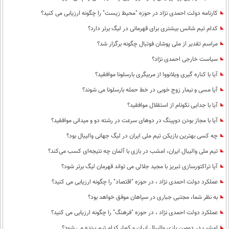
کارنامه دولت احمدی نژاد در حوزه "محیط زیست" را چگونه ارزیابی می کنید؟
کدام تیم شانس بیشتری برای قهرمانی در لیگ برتر دارد؟
مراسم تقدیر از ملی پوشان فوتبال چگونه برگزار شد؟
سیاست خارجی احمدی نژاد؟
آیا با کناره گیری ویلانووا از مربیگری بارسلونا موافقید؟
آیا مسی و نیمار زوج خوبی در خط حمله بارسلونا می شوند؟
آیا با جدایی نکونام از استقلال موافقید؟
آیا با مجاز بودن دوپینگ در دوهای سرعت در رشته دو و میدانی موافقید؟
چه کسی بهترین بازیکن تیم ملی ایران در لیگ جهانی والیبال بود؟
تیم ملی والیبال ایران، امشب در بازی با آلمان چه نتیجه‌ای کسب می‌کند؟
آیا تراکتورسازی تبریز با مجید جلالی می تواند قهرمان لیگ برتر شود؟
عملکرد دولت احمدی نژاد ، در حوزه "اقتصاد" را چگونه ارزیابی می کنید؟
به نظر شما، مجتبی جباری در سپاهان موفق خواهد بود؟
عملکرد دولت احمدی نژاد ، در حوزه "فرهنگ" را چگونه ارزیابی می کنید؟
امشب در دومین بازی والیبال ایران و کوبا، کدام تیم برنده می شود؟