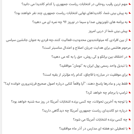
مهم ترین رقیب روحانی در انتخابات ریاست جمهوری را کدام کاندیدا می دانید؟
به پیش بینی شما، کاندیداهای نهایی انتخابات ریاست جمهوری چند نفر خواهند بود؟
به برنامه های تلویزیونی صدا و سیما در نوروز 96 چه نمره ای می دهید؟
پیش بینی شما از دربی امروز
از بین افرادی که میتوانندبدون محدودیت فعالیت کنند،چه فردی به عنوان جانشین سیاسی
مرحوم هاشمی برای هدایت جریان اصلاح و اعتدال مناسبتر است؟
در اختلاف بین برانکو و کی روش، حق را به که می دهید؟
با تبدیل واحد رسمی پول ایران به "تومان" موافقید؟
برای موفقیت در مبارزه با قاچاق، کدام راه مؤثرتر از بقیه است؟
فقط پدر و مادرها پاسخ دهند: "آیا واقعاً کتابی درباره اصول صحیح فرزندپروری خوانده اید؟"
ترامپ با برجام چه خواهد کرد؟
با توجه به آخرین تحولات، چه کسی برنده انتخابات آمریکا در روز سه شنبه خواهد بود؟
درباره دو کاندیدای ریاست جمهوری آمریکا چه دیدگاهی دارید؟
چه کسی برنده انتخابات آمریکا می شود؟
با تعطیلی دو هفته ای مدارس در آذر ماه موافقید؟