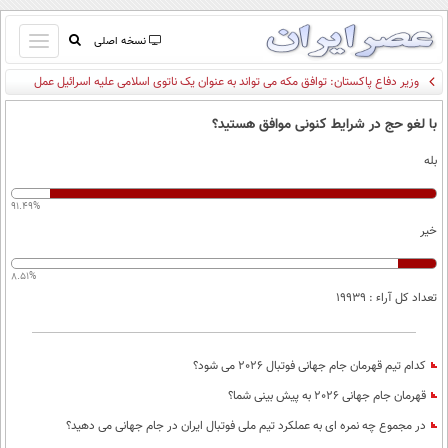
باز
نسخه اصلی
و
صفحه اول
بسته
تماس با ما
کردن
با لغو حج در شرایط کنونی موافق هستید؟
آرشیو
منو
بله
جستجو
نظرسنجی
91.49%
آب و هوا
خیر
اوقات شرعی
پیوند ها
8.51%
سواد زندگی
تعداد کل آراء : 19939
سیاسی
اقتصاد
کدام تیم قهرمان جام جهانی فوتبال 2026 می شود؟
جامعه
اقتصادی
قهرمان جام جهانی 2026 به پیش بینی شما؟
ورزشی
اجتماعی
خودرو
در مجموع چه نمره ای به عملکرد تیم ملی فوتبال ایران در جام جهانی می دهید؟