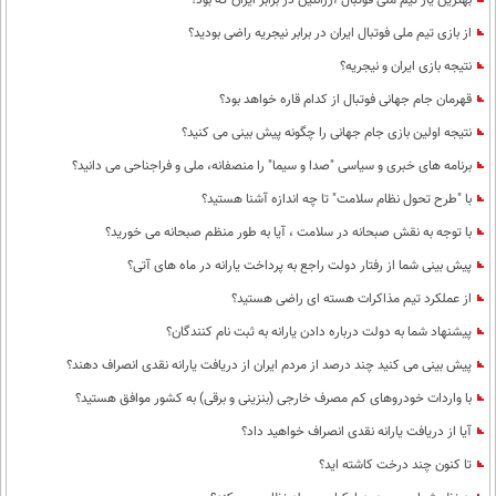
بهترین یار تیم ملی فوتبال آرژانتین در برابر ایران که بود؟
از بازی تیم ملی فوتبال ایران در برابر نیجریه راضی بودید؟
نتیجه بازی ایران و نیجریه؟
قهرمان جام جهانی فوتبال از کدام قاره خواهد بود؟
نتیجه اولین بازی جام جهانی را چگونه پیش بینی می کنید؟
برنامه های خبری و سیاسی "صدا و سیما" را منصفانه، ملی و فراجناحی می دانید؟
با "طرح تحول نظام سلامت"‌ تا چه اندازه آشنا هستید؟
با توجه به نقش صبحانه در سلامت ، آیا به طور منظم صبحانه می خورید؟
پیش بینی شما از رفتار دولت راجع به پرداخت یارانه در ماه های آتی؟
از عملکرد تیم مذاکرات هسته ای راضی هستید؟
پیشنهاد شما به دولت درباره دادن یارانه به ثبت نام کنندگان؟
پیش بینی می کنید چند درصد از مردم ایران از دریافت یارانه نقدی انصراف دهند؟
با واردات خودروهای کم مصرف خارجی (بنزینی و برقی) به کشور موافق هستید؟
آیا از دریافت یارانه نقدی انصراف خواهید داد؟
تا کنون چند درخت کاشته اید؟