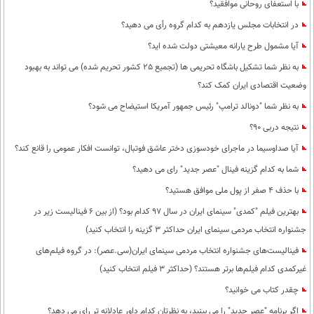
با استعفای روحانی موافقید؟
در انتخابات مجلس یازدهم به کدام گروه رأی می دهید؟
آیا مشمول طرح یارانه معیشتی دولت شده اید؟
به نظر شما تشکیل باشگاه تحریمی ها (تجمیع 25 کشور تحریم شده) می تواند به بهبود
وضعیت اقتصادی ایران کمک کند؟
به نظر شما "دونالد ترامپ" رئیس جمهور آمریکا استیضاح می شود؟
نتیجه دربی 90؟
آیا صداوسیما در ماجرای خودسوزی دختر عاشق فوتبال، توانست افکار عمومی را قانع کند؟
شما به کدام گزینه فینال "عصر جدید" رای می دهید؟
با حذف 4 صفر از پول ملی موافق هستید؟
بهترین فیلم "کمدی" سینمای ایران در سال 97 کدام بود؟ (از بین 6 فینالیست زیر در
جشنواره انتخاب مردمی سینمای ایران حداکثر 3 گزینه را انتخاب کنید)
فینالیست‌های جشنواره انتخاب مردمی سینمای ایران(سی.عصر): در گروه فیلم‌های
غیرکمدی کدام فیلم‌ها برتر هستند؟ (حداکثر 3 فیلم انتخاب کنید)
چقدر کتاب می خوانید؟
اگر برنامه "عصر جدید" را می بینید، به نظرتان کدام داور عادلانه تر رای می دهد؟