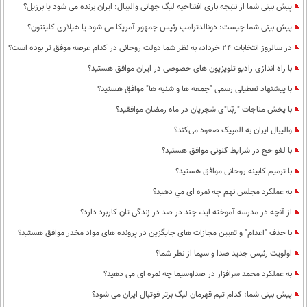
پیش بینی شما از نتیجه بازی افتتاحیه لیگ جهانی والبیال: ایران برنده می شود یا برزیل؟
پیش بینی شما چیست: دونالدترامپ رئیس جمهور آمریکا می شود یا هیلاری کلینتون؟
در سالروز انتخابات 24 خرداد، به نظر شما دولت روحانی در کدام عرصه موفق تر بوده است؟
با راه اندازی رادیو تلویزیون های خصوصی در ایران موافق هستید؟
با پیشنهاد تعطیلی رسمی "جمعه ها و شنبه ها" موافق هستید؟
با پخش مناجات "ربّنا"ی شجریان در ماه رمضان موافقید؟
والیبال ایران به المپیک صعود می‌کند؟
با لغو حج در شرایط کنونی موافق هستید؟
با ترمیم کابینه روحانی موافق هستید؟
به عملكرد مجلس نهم چه نمره ای مي دهيد؟
از آنچه در مدرسه آموخته اید، چند در صد در زندگی تان کاربرد دارد؟
با حذف "اعدام" و تعیین مجازات های جایگزین در پرونده های مواد مخدر موافق هستید؟
اولویت رئیس جدید صدا و سیما از نظر شما؟
به عملکرد محمد سرافزار در صداوسیما چه نمره ای می دهید؟
پیش بینی شما: کدام تیم قهرمان لیگ برتر فوتبال ایران می شود؟