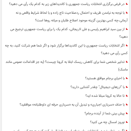
در فرض برگزاری انتخابات ریاست جمهوری با کاندیداهای زیر به کدام یک رأی می دهید؟
با توجه به نیامدن ظریف و احتمال ردصلاحیت تاج زاده و با لحاظ شرایط واقعی و نه
آرمانی،چه کسی بهترین گزینه موجود اصلاح طلبان و میانه روها است؟
از بین سید ابراهیم رئیسی و علی لاریجانی، کدام یک را برای ریاست جمهوری ترجیح می
دهید؟
اگر انتخابات ریاست جمهوری با این کاندیداها برگزار شود و اگر شما هم شرکت کنید، به چه
کسی رأی می دهید؟
تدابیر شخصی شما برای کاهش ریسک ابتلا به کرونا چیست؟ (به جز اقدامالت عمومی مانند
ماسک)
با احیای برجام موافق هستید؟
با "ارزهای دیجیتال" چقدر آشنایی دارید؟
تا حالا به کرونا مبتلا شده اید؟
با حذف «سربازی اجباری» و تبدیل آن به «سربازی حرفه ای داوطلبانه» موافقید؟
پیش بینی شما از آینده برجام؟
نوروز امسال چه می کنید؟