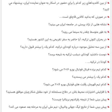
از بين كانديداهاي زير كدام را براي حضور در اسكار به عنوان نماينده ايران، پيشنهاد مي
كنيد؟
در صورتی که بدانید کالایی قاچاق است...
نشانه هایی از نژاد پرستی در جامعه ایران می بینید؟
به طور متوسط چقدر به سینما می روید؟
در بحران کنونی ترکیه، آیا حاضر به سفر تفریحی به این کشور هستید؟
از بین سه تحلیل موجود درباره کودتای ترکیه، کدام یک را بیشتر قبول دارید؟
دوست داشتید کودتای دیشب ترکیه به نتیجه برسد؟
کودتا در ترکیه... .
کدام تیم برنده فینال فوتبال یورو 2016 می شود؟
کدام یک را بیشتر می پسندید؟
کدام تیم قهرمان رقابت های فوتبال یورو 2016 می شود؟
با افزایش اختیارات محیط‌ بانان در دفاع مسلحانه از خود مقابل شکارچیان موافق هستید؟
پیش بینی شما از نتیجه رفراندوم بریتانیا چیست؟
پيش بينی شما از نتايج ليگ جهانی واليبال: تيم ملی ايران به مرحله بعد صعود می كند؟