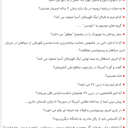
در دعوای دایی و مایلی کهن چه کسی را بر حق می دانید؟
به نجات دریاچه ارومیه در یک بازه زمانی 4 ساله امیدوار هستید؟
کدام تیم به فینال لیگ قهرمانان آسیا صعود می کند؟
گروه های موسوم به "خودسر" ... .
سفر روحانی به نیویورک را در مجموع "موفق" می دانید؟
آیا با ادعای دایی در خصوص حمایت برنامه‌ریزی شده محسن قهرمانی از سپاهان در جریان
بازی سپاهان و پرسپولیس موافقید؟
آیا امروز استقلال به نیمه نهایی لیگ قهرمانان آسیا صعود می کند؟
گفت و گو با آمریکا در چارچوب منافع ملی کشورمان؟
شاد هستید؟
کدام تیم برنده دربی 77 می شود؟
آیا امیر قلعه‌نویی در دربی 77 همچنان شکست‌ناپذیر باقی می‌ماند؟
پیش بینی شما از مداخله نظامی آمریکا در سوریه؟ تا پایان تابستان جاری...
در بازی امروز پرسپولیس و فولاد چه نتیجه ای رقم می خورد؟
آیا کاسیاس باید از رئال مادرید به باشگاه دیگری برود؟
آیا انتخاب دایی به جای گل محمدی به عنوان سرمربی پرسپولیس تصمیم درستی بوده است؟