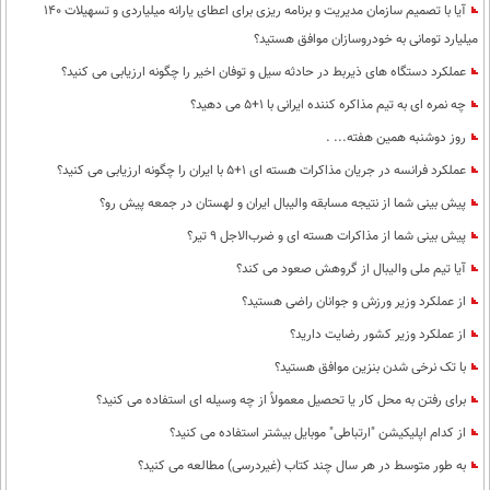
آیا با تصمیم سازمان مدیریت و برنامه ریزی برای اعطای یارانه میلیاردی و تسهیلات 140
میلیارد تومانی به خودروسازان موافق هستید؟
عملکرد دستگاه های ذیربط در حادثه سیل و توفان اخیر را چگونه ارزیابی می کنید؟
چه نمره ای به تیم مذاکره کننده ایرانی با 1+5 می دهید؟
روز دوشنبه همین هفته... .
عملکرد فرانسه در جریان مذاکرات هسته ای 1+5 با ایران را چگونه ارزیابی می کنید؟
پیش بینی شما از نتیجه مسابقه والیبال ایران و لهستان در جمعه پیش رو؟
پیش بینی شما از مذاکرات هسته ای و ضرب‌الاجل 9 تیر؟
آیا تیم ملی والیبال از گروهش صعود می کند؟
از عملکرد وزیر ورزش و جوانان راضی هستید؟
از عملکرد وزیر کشور رضایت دارید؟
با تک نرخی شدن بنزین موافق هستید؟
برای رفتن به محل کار یا تحصیل معمولاً از چه وسیله ای استفاده می کنید؟
از کدام اپلیکیشن "ارتباطی" موبایل بیشتر استفاده می کنید؟
به طور متوسط در هر سال چند کتاب (غیردرسی) مطالعه می کنید؟