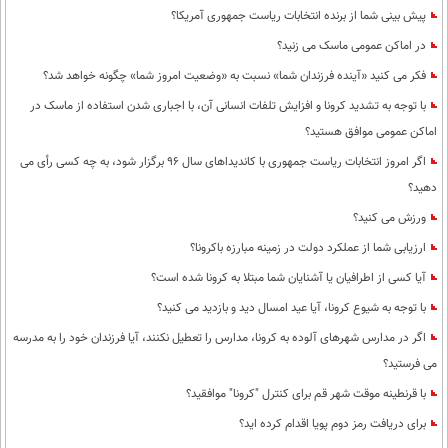
پیش بینی شما از برنده انتخابات ریاست جمهوری آمریکا؟
در اماکن عمومی ماسک می زنید؟
فکر می کنید «آینده فرزندان شما» نسبت به «وضعیت امروز شما» چگونه خواهد شد؟
با توجه به تشدید کرونا و افزایش تلفات انسانی آن، با اجباری شدن استفاده از ماسک در
اماکن عمومی موافق هستید؟
اگر امروز انتخابات ریاست جمهوری با کاندیداهای سال 96 برگزار شود، به چه کسی رأی می
دهید؟
ورزش می کنید؟
ارزیابی شما از عملکرد دولت در زمینه مبارزه باکرونا؟
آیا کسی از اطرافیان یا آشنایان شما مبتلا به کرونا شده است؟
با توجه به شیوع کرونا، آیا عید امسال دید و بازدید می کنید؟
اگر در مدارس شهرهای آلوده به کرونا، مدارس را تعطیل نکنند، آیا فرزندان خود را به مدرسه
می فرستید؟
با قرنطینه موقت شهر قم برای کنترل "کرونا" موافقید؟
برای دریافت رمز دوم پویا اقدام کرده اید؟