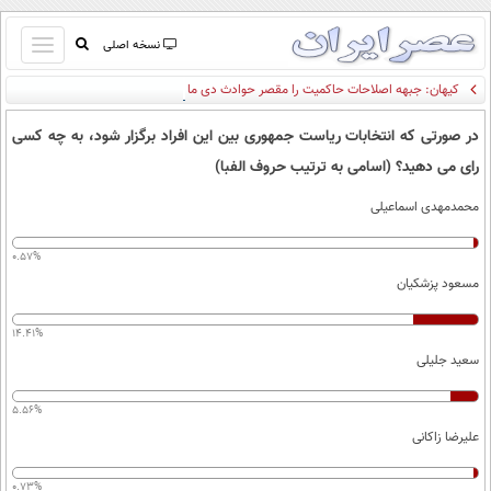
باز
نسخه اصلی
و
کیهان: جبهه اصلاحات حاکمیت را مقصر حوادث دی ماه می داند
صفحه اول
بسته
تماس با ما
کردن
در صورتی که انتخابات ریاست جمهوری بین این افراد برگزار شود، به چه کسی
آرشیو
منو
رای می دهید؟ (اسامی به ترتیب حروف الفبا)
جستجو
محمدمهدی اسماعیلی
نظرسنجی
آب و هوا
0.57%
اوقات شرعی
مسعود پزشکیان
پیوند ها
سواد زندگی
14.41%
سیاسی
سعید جلیلی
اقتصاد
5.56%
جامعه
اقتصادی
علیرضا زاکانی
ورزشی
اجتماعی
خودرو
0.73%