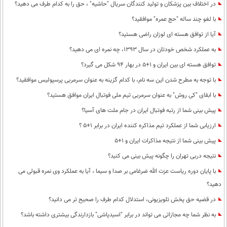
در اختلاف بین پزشکان و تولید کنندگان سریال "حاشیه" ، حق را به کدام طرف می دهید؟
با لغو چند ساله "حج عمره" موافقید؟
آیا از توافق هسته ای لوزان راضی هستید؟
به عملکرد شخص خودتان در سال 1393، چه نمره ای می دهید؟
توافق هسته ای بین ایران و 1+5 در بهار 94 شکل می گیرد؟
با توجه به مطرح شدن این سه نام، با کدام گزینه به عنوان سرمربی پرسپولیس موافقید؟
با ابقای "کی روش" به عنوان سرمربی تیم ملی فوتبال ایران موافق هستید؟
پیش بینی شما از رتبه فوتبال ایران در جام ملت های آسیا؟
ارزیابی شما از عملکرد تیم مذاکره کننده ایران در برابر 1+5 ؟
پیش بینی شما از نتیجه مذاکرات ایران و 1+5
نتیجه دربی تهران را چگونه پیش بینی می کنید؟
با پایان دوره ریاست عزت الله ضرغامی بر صدا و سیما ، آیا به عملکرد وی نمره قبولی می
دهید؟
در قضیه حق پخش تلویزیونی، استدلال کدام طرف را صحیح تر می دانید؟
به نظر شما چه مجازاتی می تواند در برابر "اسید‌پاشی" بازدارندگی بیشتری داشته باشد؟