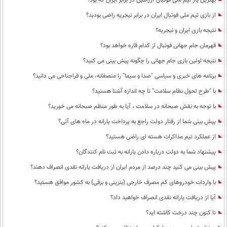
بهترین یار تیم ملی فوتبال آرژانتین در برابر ایران که بود؟
از بازی تیم ملی فوتبال ایران در برابر نیجریه راضی بودید؟
نتیجه بازی ایران و نیجریه؟
قهرمان جام جهانی فوتبال از کدام قاره خواهد بود؟
نتیجه اولین بازی جام جهانی را چگونه پیش بینی می کنید؟
برنامه های خبری و سیاسی "صدا و سیما" را منصفانه، ملی و فراجناحی می دانید؟
با "طرح تحول نظام سلامت"‌ تا چه اندازه آشنا هستید؟
با توجه به نقش صبحانه در سلامت ، آیا به طور منظم صبحانه می خورید؟
پیش بینی شما از رفتار دولت راجع به پرداخت یارانه در ماه های آتی؟
از عملکرد تیم مذاکرات هسته ای راضی هستید؟
پیشنهاد شما به دولت درباره دادن یارانه به ثبت نام کنندگان؟
پیش بینی می کنید چند درصد از مردم ایران از دریافت یارانه نقدی انصراف دهند؟
با واردات خودروهای کم مصرف خارجی (بنزینی و برقی) به کشور موافق هستید؟
آیا از دریافت یارانه نقدی انصراف خواهید داد؟
تا کنون چند درخت کاشته اید؟