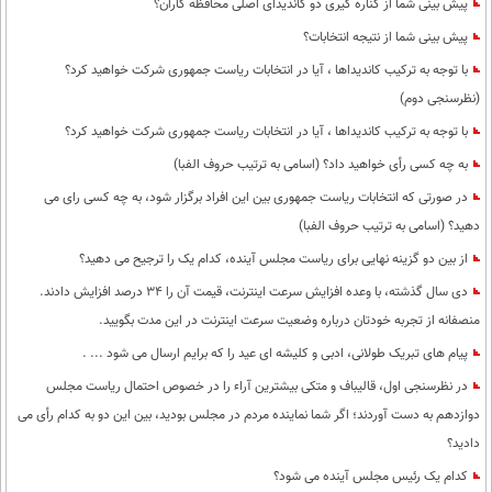
پیش بینی شما از کناره گیری دو کاندیدای اصلی محافظه کاران؟
پیش بینی شما از نتیجه انتخابات؟
با توجه به ترکیب کاندیداها ، آیا در انتخابات ریاست جمهوری شرکت خواهید کرد؟
(نظرسنجی دوم)
با توجه به ترکیب کاندیداها ، آیا در انتخابات ریاست جمهوری شرکت خواهید کرد؟
به چه کسی رأی خواهید داد؟ (اسامی به ترتیب حروف الفبا)
در صورتی که انتخابات ریاست جمهوری بین این افراد برگزار شود، به چه کسی رای می
دهید؟ (اسامی به ترتیب حروف الفبا)
از بین دو گزینه نهایی برای ریاست مجلس آینده، کدام یک را ترجیح می دهید؟
دی سال گذشته، با وعده افزایش سرعت اینترنت، قیمت آن را 34 درصد افزایش دادند.
منصفانه از تجربه خودتان درباره وضعیت سرعت اینترنت در این مدت بگویید.
پیام های تبریک طولانی، ادبی و کلیشه ای عید را که برایم ارسال می شود ... .
در نظرسنجی اول، قالیباف و متکی بیشترین آراء را در خصوص احتمال ریاست مجلس
دوازدهم به دست آوردند؛ اگر شما نماینده مردم در مجلس بودید، بین این دو به کدام رأی می
دادید؟
کدام یک رئیس مجلس آینده می شود؟