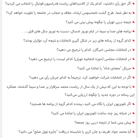
اگر حق رأی داشتید، کدام یک از کاندیداهای ریاست فدراسیون فوتبال را انتخاب می کردید؟
به نظر شما، طرح گشت نامحسوس ارشاد، عفاف و حجاب در جامعه را تقویت خواهد کرد؟
نتیجه دربی تهران را چگونه پیش بینی می کنید؟
برنامه های صدا و سیما در ایام نوروز امسال، نسبت به نوروز سال های قبل... .
کدام گروه از رسانه های زیر در شکل گیری انتخابات و نتیجه آن، مؤثرتر بودند؟
در انتخابات مجلس خبرگان، کدام را ترجیح می دهید؟
در انتخابات مجلس (حوزه انتخابیه تهران) کدام لیست را ترجیح می دهید؟
سریال "معمای شاه" را تماشا می کنید؟
اگر در انتخابات شرکت خواهید کرد، ترجیحاً به کدام جریان رأی می دهید؟
با توجه به این که بیش از یک سال از ریاست محمد سرافراز بر صدا و سیما گذشته، عملکرد
این رسانه در دوره جدید را چگونه ارزیابی می‌کنید؟
اگر تلویزیون ایران را نگاه می کنید، بیننده کدام گروه از برنامه ها هستید؟
در شبانه روز چند ساعت تلویزیون ایران را تماشا می کنید؟
پیش بینی شما از نتیجه دربی روز جمعه؟
آیا محمد جواد ظریف و جان کری را شایسته دریافت "جایزه نوبل صلح" می دانید؟