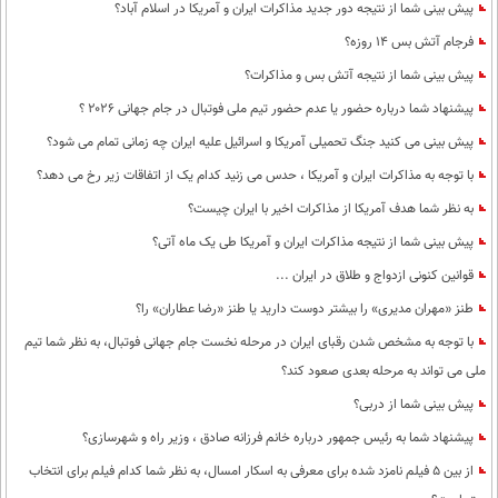
پیش بینی شما از نتیجه دور جدید مذاکرات ایران و آمریکا در اسلام آباد؟
محیط زیست
فرجام آتش بس 14 روزه؟
سلامت
پیش بینی شما از نتیجه آتش بس و مذاکرات؟
فرهنگی
پیشنهاد شما درباره حضور یا عدم حضور تیم ملی فوتبال در جام جهانی ۲۰۲۶ ؟
پیش بینی می کنید جنگ تحمیلی آمریکا و اسرائیل علیه ایران چه زمانی تمام می شود؟
بین الملل
با توجه به مذاکرات ایران و آمریکا ، حدس می زنید کدام یک از اتفاقات زیر رخ می دهد؟
اجتماعی
به نظر شما هدف آمریکا از مذاکرات اخیر با ایران چیست؟
حیات وحش
پیش بینی شما از نتیجه مذاکرات ایران و آمریکا طی یک ماه آتی؟
سیاست خارجی
قوانین کنونی ازدواج و طلاق در ایران ...
طنز «مهران مدیری» را بیشتر دوست دارید یا طنز «رضا عطاران» را؟
با توجه به مشخص شدن رقبای ایران در مرحله نخست جام جهانی فوتبال، به نظر شما تیم
ملی می تواند به مرحله بعدی صعود کند؟
پیش بینی شما از دربی؟
پیشنهاد شما به رئیس جمهور درباره خانم فرزانه صادق ، وزیر راه و شهرسازی؟
از بین 5 فیلم نامزد شده برای معرفی به اسکار امسال، به نظر شما کدام فیلم برای انتخاب