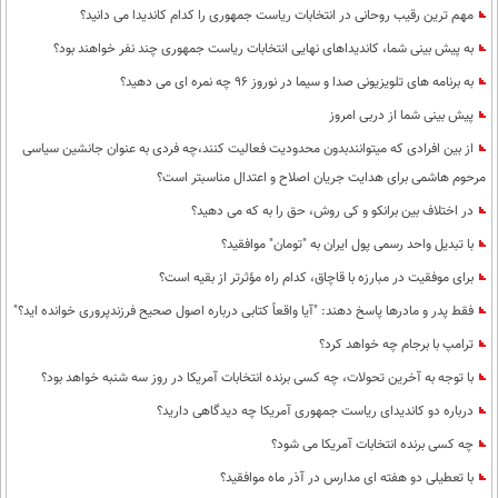
مهم ترین رقیب روحانی در انتخابات ریاست جمهوری را کدام کاندیدا می دانید؟
به پیش بینی شما، کاندیداهای نهایی انتخابات ریاست جمهوری چند نفر خواهند بود؟
به برنامه های تلویزیونی صدا و سیما در نوروز 96 چه نمره ای می دهید؟
پیش بینی شما از دربی امروز
از بین افرادی که میتوانندبدون محدودیت فعالیت کنند،چه فردی به عنوان جانشین سیاسی
مرحوم هاشمی برای هدایت جریان اصلاح و اعتدال مناسبتر است؟
در اختلاف بین برانکو و کی روش، حق را به که می دهید؟
با تبدیل واحد رسمی پول ایران به "تومان" موافقید؟
برای موفقیت در مبارزه با قاچاق، کدام راه مؤثرتر از بقیه است؟
فقط پدر و مادرها پاسخ دهند: "آیا واقعاً کتابی درباره اصول صحیح فرزندپروری خوانده اید؟"
ترامپ با برجام چه خواهد کرد؟
با توجه به آخرین تحولات، چه کسی برنده انتخابات آمریکا در روز سه شنبه خواهد بود؟
درباره دو کاندیدای ریاست جمهوری آمریکا چه دیدگاهی دارید؟
چه کسی برنده انتخابات آمریکا می شود؟
با تعطیلی دو هفته ای مدارس در آذر ماه موافقید؟