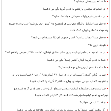
با استعفای روحانی موافقید؟
در انتخابات مجلس یازدهم به کدام گروه رأی می دهید؟
آیا مشمول طرح یارانه معیشتی دولت شده اید؟
به نظر شما تشکیل باشگاه تحریمی ها (تجمیع 25 کشور تحریم شده) می تواند به بهبود
وضعیت اقتصادی ایران کمک کند؟
به نظر شما "دونالد ترامپ" رئیس جمهور آمریکا استیضاح می شود؟
نتیجه دربی 90؟
آیا صداوسیما در ماجرای خودسوزی دختر عاشق فوتبال، توانست افکار عمومی را قانع کند؟
شما به کدام گزینه فینال "عصر جدید" رای می دهید؟
با حذف 4 صفر از پول ملی موافق هستید؟
بهترین فیلم "کمدی" سینمای ایران در سال 97 کدام بود؟ (از بین 6 فینالیست زیر در
جشنواره انتخاب مردمی سینمای ایران حداکثر 3 گزینه را انتخاب کنید)
فینالیست‌های جشنواره انتخاب مردمی سینمای ایران(سی.عصر): در گروه فیلم‌های
غیرکمدی کدام فیلم‌ها برتر هستند؟ (حداکثر 3 فیلم انتخاب کنید)
چقدر کتاب می خوانید؟
اگر برنامه "عصر جدید" را می بینید، به نظرتان کدام داور عادلانه تر رای می دهد؟