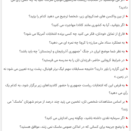
اگر می توانستید در انتخابات ریاست فدراسیون فوتبال شرکت کنید به چه کسی رای می
دادید؟
از بین واکسن های ضدکرونای زیر، شخصا ترجیح می دهید کدام را بزنید؟
اگر بتوانید، آیا به کشوری مانند کانادا مهاجرت می کنید؟
فارغ از تمایل خودتان، فکر می کنید چه کسی برنده انتخابات آمریکا می شود؟
به عملکرد ستاد ملی مبارزه با کرونا چه نمره ای می دهید؟
به نظر شما موضع ایران در جنگ "جمهوری آذربایجان و ارمنستان" چه باید باشد؟
در شرایط کرونایی حاضر، فرزندان تان را به مدرسه می فرستید؟
این گزاره را باور دارید؟ «نتیجه مسابقات مهم لیگ برتر فوتبال، پشت پرده تعیین می شود نه
در زمین.»
به فرض این که انتخابات ریاست جمهوری با حضور کاندیداهای زیر برگزار شود، به کدام یک
رأی می دهید؟
بر اساس مشاهدات شخصی تان، تخمین می زنید چند درصد از مردم شهرتان "ماسک" می
زنند؟
اگر سرمایه نقدی داشته باشید، چگونه پس اندازش می کنید؟
یا وضع جریمه برای کسانی که در اماکن عمومی ماسک نمی زنند، موافق هستید؟