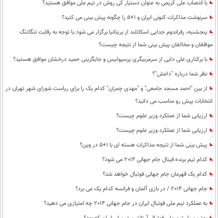
با انتصاب علی کریمی به عنوان دستیار کی روش در تیم ملی موافق هستید؟
سرنوشت مذاکرات کنونی ایران و 1+5 را چگونه پیش بینی می کنید؟
پنجشنبه، رفراندوم جدایی اسکاتلند از بریتانیا برگزار می شود.با توجه به رقابت تنگاتنگ
موافقان و مخالفان پیش بینی شما از نتیجه چیست؟
با برکناری علی دایی از سرمربیگری پرسپولیس و جایگزینی حمید درخشان موافق هستید؟
نظر شما درباره "داعش"؟
از بین "احمد مسجد جامعی" و "مهدی چمران" کدام یک را برای ریاست شورای شهر تهران در
انتخابات پیش رو مناسب می دانید؟
ارزیابی شما از عملکرد وزیر علوم چیست؟
ارزیابی شما از عملکرد وزیر علوم چیست؟
پیش بینی شما از نتیجه مذاکرات هسته ای با 1+5 در وین؟
کدام تیم برنده فینال جام جهانی 2014 می شود؟
کدام یک قهرمان جام جهانی فوتبال خواهد شد؟
جام جهانی 2014 / در بازی آلمان و فرانسه کدام یک می برد؟
به عملکرد تیم ملی فوتبال ایران در جام جهانی 2014 چه امتیازی می دهید؟