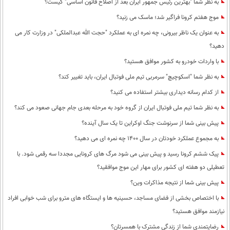
به نظر شما "بهترین رئیس جمهور ایران بعد از اصلاح قانون اساسی" کیست؟
موج هفتم کرونا فراگیر شد؛ ماسک می زنید؟
به عنوان یک ناظر بیرونی، چه نمره ای به عملکرد "حجت الله عبدالملکی" در وزارت کار می
دهید؟
با واردات خودرو به کشور موافق هستید؟
به نظر شما "اسکوچیچ" سرمربی تیم ملی فوتبال ایران، باید تغییر کند؟
از کدام رسانه دیداری بیشتر استفاده می کنید؟
به نظر شما تیم ملی فوتبال ایران از گروه خود به مرحله بعدی جام جهانی صعود می کند؟
پیش بینی شما از سرنوشت جنگ اوکراین تا یک سال آینده؟
به مجموع عملکرد خودتان در سال 1400 چه نمره ای می دهید؟
پیک ششم کرونا رسید و پیش بینی می شود مرگ های کرونایی مجددا سه رقمی شود. با
تعطیلی دو هفته ای کشور برای مهار این موج موافقید؟
پیش بینی شما از نتیجه مذاکرات وین؟
با اختصاص بخشی از فضای مساجد، حسینیه ها و ایستگاه های مترو برای شب خوابی افراد
نیازمند موافق هستید؟
رضایتمندی شما از زندگی مشترک با همسرتان؟