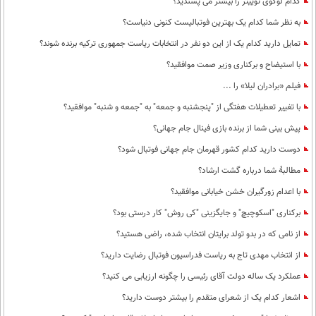
کدام لوگوی توییتر را بیشتر می پسندید؟
به نظر شما کدام یک بهترین فوتبالیست کنونی دنیاست؟
تمایل دارید کدام یک از این دو نفر در انتخابات ریاست جمهوری ترکیه برنده شوند؟
با استیضاح و برکناری وزیر صمت موافقید؟
فیلم «برادران لیلا» را ...
با تغییر تعطیلات هفتگی از "پنجشنبه و جمعه" به "جمعه و شنبه" موافقید؟
پیش بینی شما از برنده بازی فینال جام جهانی؟
دوست دارید کدام کشور قهرمان جام جهانی فوتبال شود؟
مطالبۀ شما درباره گشت ارشاد؟
با اعدام زورگیران خشن خیابانی موافقید؟
برکناری "اسکوچیچ" و جایگزینی "کی روش" کار درستی بود؟
از نامی که در بدو تولد برایتان انتخاب شده، راضی هستید؟
از انتخاب مهدی تاج به ریاست فدراسیون فوتبال رضایت دارید؟
عملکرد یک ساله دولت آقای رئیسی را چگونه ارزیابی می کنید؟
اشعار کدام یک از شعرای متقدم را بیشتر دوست دارید؟