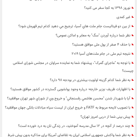
نوروز 1398 به کجا سفر می کنید؟
غیر کمدی
از بين دو فيناليست جام ملت هاي آسيا، ترجيح مي دهيد كدام تيم قهرمان شود؟
نظر شما درباره آوردن "سگ" به معابر و اماکن عمومی؟
با حذف 4 صفر از پول ملی موافق هستید؟
نتیجه تیم ملی در جام ملت‌های آسیا 2019
با توجه به "ماجرای گمرک"، پیشنهاد شما به نماینده سراوان در مجلس شورای اسلامی
چیست؟
به نظر شما كدام گزینه اولویت بیشتری در بودجه 98 دارد؟
با اظهارات ظریف -وزیر خارجه- درباره وجود پولشویی گسترده در کشور موافق هستید؟
آيا با شهردار شدن "محسن هاشمي رفسنجاني" و خروج وي از شوراي شهر تهران موافقيد؟
با تصویب لایحه مربوط به FATF و خروج ایران از لیست سیاه مبادلات بانکی جهان موافقید؟
پیش بینی شما از دربی امروز تهران؟
چند درصد از آنچه در 12 سال مدرسه آموختید، در زندگی تان به درد خورده است؟
به نظر شما واکنش جمهوری اسلامی ایران به تقاضای آمریکا برای مذاکره بدون پیش شرط