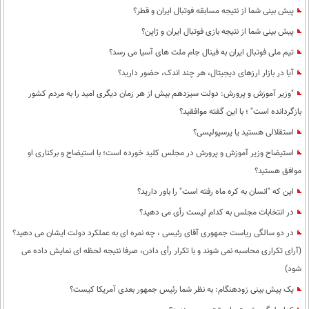
پیش بینی شما از نتیجه مسابقه فوتبال ایران و قطر؟
پیش بینی شما از نتیجه بازی فوتبال ایران و ژاپن؟
تیم ملی فوتبال ایران به فینال جام ملت های آسیا می رسد؟
آیا در بازار ارزهای دیجیتال، هر چند اندک، حضور دارید؟
"وزیر آموزش و پرورش: دولت سیزدهم بیش از هر زمان دیگری امید را به مردم کشور
بازگردانده است" ؛ با این گفته موافقید؟
استقلالی هستید یا پرسپولیسی؟
استیضاح وزیر آموزش و پرورش در مجلس کلید خورده است؛ با استیضاح و برکناری او
موافق هستید؟
این که "انسان به کره ماه رفته است" را باور دارید؟
در انتخابات مجلس به کدام لیست رأی می دهید؟
در دو سالگی ریاست جمهوری آقای رئیسی ، چه نمره ای به عملکرد دولت ایشان می دهید؟
(آرای تکراری محاسبه نمی شوند و با تکرار رأی دادن، صرفا نتیجه لحظه ای نمایش داده می
شود)
یک پیش بینی زودهنگام: به نظر شما رئیس جمهور بعدی آمریکا کیست؟