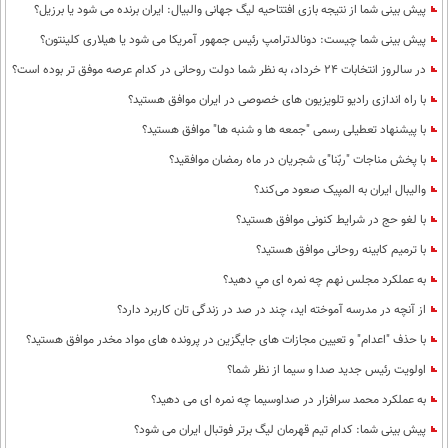
پیش بینی شما از نتیجه بازی افتتاحیه لیگ جهانی والبیال: ایران برنده می شود یا برزیل؟
پیش بینی شما چیست: دونالدترامپ رئیس جمهور آمریکا می شود یا هیلاری کلینتون؟
در سالروز انتخابات 24 خرداد، به نظر شما دولت روحانی در کدام عرصه موفق تر بوده است؟
با راه اندازی رادیو تلویزیون های خصوصی در ایران موافق هستید؟
با پیشنهاد تعطیلی رسمی "جمعه ها و شنبه ها" موافق هستید؟
با پخش مناجات "ربّنا"ی شجریان در ماه رمضان موافقید؟
والیبال ایران به المپیک صعود می‌کند؟
با لغو حج در شرایط کنونی موافق هستید؟
با ترمیم کابینه روحانی موافق هستید؟
به عملكرد مجلس نهم چه نمره ای مي دهيد؟
از آنچه در مدرسه آموخته اید، چند در صد در زندگی تان کاربرد دارد؟
با حذف "اعدام" و تعیین مجازات های جایگزین در پرونده های مواد مخدر موافق هستید؟
اولویت رئیس جدید صدا و سیما از نظر شما؟
به عملکرد محمد سرافزار در صداوسیما چه نمره ای می دهید؟
پیش بینی شما: کدام تیم قهرمان لیگ برتر فوتبال ایران می شود؟