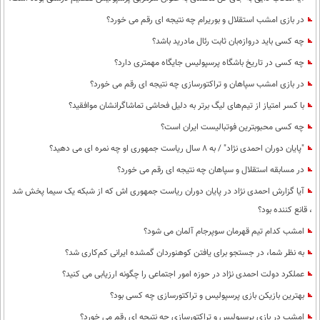
در بازی امشب استقلال و بوریرام چه نتیجه ای رقم می خورد؟
چه کسی باید دروازه‌بان ثابت رئال مادرید باشد؟
چه کسی در تاریخ باشگاه پرسپولیس جایگاه مهمتری دارد؟
در بازی امشب سپاهان و تراکتورسازی چه نتیجه ای رقم می خورد؟
با کسر امتیاز از تیم‌های لیگ برتر به دلیل فحاشی تماشاگرانشان موافقید؟
چه کسی محبوبترین فوتبالیست ایران است؟
"پایان دوران احمدی نژاد" / به 8 سال ریاست جمهوری او چه نمره ای می دهید؟
در مسابقه استقلال و سپاهان چه نتیجه ای رقم می خورد؟
آیا گزارش احمدی نژاد در پایان دوران ریاست جمهوری اش که از شبکه یک سیما پخش شد
، قانع کننده بود؟
امشب کدام تیم قهرمان سوپرجام آلمان می شود؟
به نظر شما، در جستجو برای یافتن کوهنوردان گمشده ایرانی کم‌کاری شد؟
عملکرد دولت احمدی نژاد در حوزه امور اجتماعی را چگونه ارزیابی می کنید؟
بهترین بازیکن بازی پرسپولیس و تراکتورسازی چه کسی بود؟
امشب در بازی پرسپولیس و تراکتورسازی چه نتیجه ای رقم می خورد؟