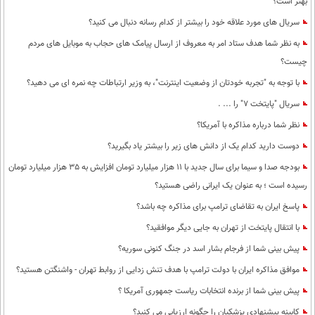
بهتر است؟
سریال های مورد علاقه خود را بیشتر از کدام رسانه دنبال می کنید؟
به نظر شما هدف ستاد امر به معروف از ارسال پیامک های حجاب به موبایل های مردم
چیست؟
با توجه به "تجربه خودتان از وضعیت اینترنت"، به وزیر ارتباطات چه نمره ای می دهید؟
سریال "پایتخت 7" را ... .
نظر شما درباره مذاکره با آمریکا؟
دوست دارید کدام یک از دانش های زیر را بیشتر یاد بگیرید؟
بودجه صدا و سیما برای سال جدید با 11 هزار میلیارد تومان افزایش به 35 هزار میلیارد تومان
رسیده است ؛ به عنوان یک ایرانی راضی هستید؟
پاسخ ایران به تقاضای ترامپ برای مذاکره چه باشد؟
با انتقال پایتخت از تهران به جایی دیگر موافقید؟
پیش بینی شما از فرجام بشار اسد در جنگ کنونی سوریه؟
موافق مذاکره ایران با دولت ترامپ با هدف تنش زدایی از روابط تهران - واشنگتن هستید؟
پیش بینی شما از برنده انتخابات ریاست جمهوری آمریکا ؟
کابینه پیشنهادی پزشکیان را چگونه ارزیابی می کنید؟