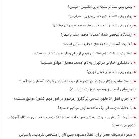
پیش بینی شما از نتیجه بازی انگلیس - تونس؟
پیش بینی شما از نتیجه بازی برزیل - سوئیس؟
پیش بینی شما از نتیجه بازی افتتاحیه جام جهانی فوتبال؟
ازدیدگاه شخصی شما، "معتاد" مجرم است یا بیمار؟
فعالیت گشت ارشاد به نفع حجاب اسلامی است؟
اصلی ترین علت عدم استقبال مردم از پیام رسان های داخلی چیست؟
با نامگذاری خیابانی در تهران به نام "محمد مصدق" موافق هستید؟
پیش بینی شما برای دربی تهران؟
با استیضاح و برکناری وزرای «راه» و «کار» و «مدیرعامل شرکت آسمان» موافقید؟
(هواپیمایی آسمان زیرمجموعه وزارت کار است)
با اجرای اصل 59 قانون اساسی (برگزاری رفراندوم در امور مهم کشور) موافق هستید؟
با تعطیلات زمستانی یک ماهه مدارس موافق هستید؟
سال ها، آموزش و پرورش به شما نمره داده است؛ اینک شما چه نمره ای به نظام آموزشی
کشور می دهید؟
همراه فرهیخته عصر ایران! لطفاً محدوده سنی تان را مشخص بفرمایید. با سپاس