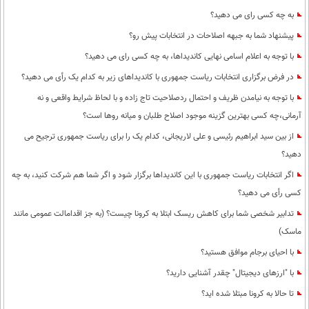
به چه کسی رای می دهید؟
پیشنهاد شما به جبهه اصلاحات در انتخابات پیش رو؟
با توجه به اعلام اسامی نهایی کاندیداها، به چه کسی رای می دهید؟
در فرض برگزاری انتخابات ریاست جمهوری با کاندیداهای زیر به کدام یک رأی می دهید؟
با توجه به نیامدن ظریف و احتمال ردصلاحیت تاج زاده و با لحاظ شرایط واقعی و نه
آرمانی،چه کسی بهترین گزینه موجود اصلاح طلبان و میانه روها است؟
از بین سید ابراهیم رئیسی و علی لاریجانی، کدام یک را برای ریاست جمهوری ترجیح می
دهید؟
اگر انتخابات ریاست جمهوری با این کاندیداها برگزار شود و اگر شما هم شرکت کنید، به چه
کسی رأی می دهید؟
تدابیر شخصی شما برای کاهش ریسک ابتلا به کرونا چیست؟ (به جز اقدامالت عمومی مانند
ماسک)
با احیای برجام موافق هستید؟
با "ارزهای دیجیتال" چقدر آشنایی دارید؟
تا حالا به کرونا مبتلا شده اید؟