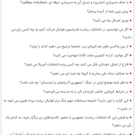
با حذف «سربازی اجباری» و تبدیل آن به «سربازی حرفه ای داوطلبانه» موافقید؟
پیش بینی شما از آینده برجام؟
نوروز امسال چه می کنید؟
اگر می توانستید در انتخابات ریاست فدراسیون فوتبال شرکت کنید به چه کسی رای می
دادید؟
از بین واکسن های ضدکرونای زیر، شخصا ترجیح می دهید کدام را بزنید؟
اگر بتوانید، آیا به کشوری مانند کانادا مهاجرت می کنید؟
فارغ از تمایل خودتان، فکر می کنید چه کسی برنده انتخابات آمریکا می شود؟
به عملکرد ستاد ملی مبارزه با کرونا چه نمره ای می دهید؟
به نظر شما موضع ایران در جنگ "جمهوری آذربایجان و ارمنستان" چه باید باشد؟
در شرایط کرونایی حاضر، فرزندان تان را به مدرسه می فرستید؟
این گزاره را باور دارید؟ «نتیجه مسابقات مهم لیگ برتر فوتبال، پشت پرده تعیین می شود نه
در زمین.»
به فرض این که انتخابات ریاست جمهوری با حضور کاندیداهای زیر برگزار شود، به کدام یک
رأی می دهید؟
بر اساس مشاهدات شخصی تان، تخمین می زنید چند درصد از مردم شهرتان "ماسک" می