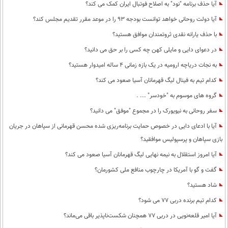
آیا حذف برنامه "نود" به اصلاح فوتبال ایران کمک می کند؟
آیا دولت روحانی خواهد توانست بودجه 93 را در موعد مقرر تقدیم مجلس کند؟
با حذف یارانه نقدی ثروتمندان موافق هستید؟
در دعوای دایی و مایلی کهن چه کسی را بر حق می دانید؟
به نجات دریاچه ارومیه در یک بازه زمانی 4 ساله امیدوار هستید؟
کدام تیم به فینال لیگ قهرمانان آسیا صعود می کند؟
گروه های موسوم به "خودسر" ... .
سفر روحانی به نیویورک را در مجموع "موفق" می دانید؟
آیا با ادعای دایی در خصوص حمایت برنامه‌ریزی شده محسن قهرمانی از سپاهان در جریان
بازی سپاهان و پرسپولیس موافقید؟
آیا امروز استقلال به نیمه نهایی لیگ قهرمانان آسیا صعود می کند؟
گفت و گو با آمریکا در چارچوب منافع ملی کشورمان؟
شاد هستید؟
کدام تیم برنده دربی 77 می شود؟
آیا امیر قلعه‌نویی در دربی 77 همچنان شکست‌ناپذیر باقی می‌ماند؟