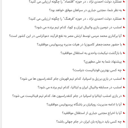
عملکرد دولت احمدی نژاد ، در حوزه "اقتصاد" را چگونه ارزیابی می کنید؟
به نظر شما، مجتبی جباری در سپاهان موفق خواهد بود؟
عملکرد دولت احمدی نژاد ، در حوزه "فرهنگ" را چگونه ارزیابی می کنید؟
امشب در دومین بازی والیبال ایران و کوبا، کدام تیم برنده می شود؟
آیا برکناری محمد مرسی توسط ارتش مصر به نفع فرآیند دموکراسی در این کشور است؟
با حضور محمدجعفر کامبوزیا در هیات مدیره پرسپولیس موافقید؟
با بازگشت نیکبخت واحدی به استقلال موافقید؟
پیشنهاد شما به علی مطهری؟
چه کسی بهترین فوتبالیست دنیاست؟
امشب در بازی برزیل و اسپانیا، کدام تیم قهرمان جام کنفدراسیون ها می شود؟
امشب در مسابقه والیبال ایران و ایتالیا، کدام تیم برنده می شود؟
در بازی امشب ایتالیا و اسپانیا در جام کنفدراسیون ها، کدام تیم فینالیست می شود؟
آیا با ادامه مدیریت رویانیان بر باشگاه پرسپولیس موافقید؟
آیا با اخراج مجتبی جباری از استقلال موافقید؟
چه کسی باید دروازه بان ایران در جام جهانی باشد؟