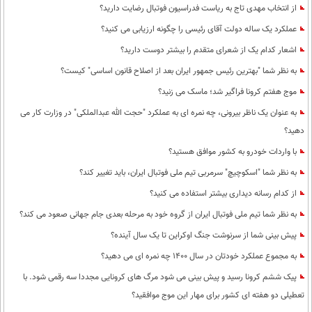
از انتخاب مهدی تاج به ریاست فدراسیون فوتبال رضایت دارید؟
عملکرد یک ساله دولت آقای رئیسی را چگونه ارزیابی می کنید؟
اشعار کدام یک از شعرای متقدم را بیشتر دوست دارید؟
به نظر شما "بهترین رئیس جمهور ایران بعد از اصلاح قانون اساسی" کیست؟
موج هفتم کرونا فراگیر شد؛ ماسک می زنید؟
به عنوان یک ناظر بیرونی، چه نمره ای به عملکرد "حجت الله عبدالملکی" در وزارت کار می
دهید؟
با واردات خودرو به کشور موافق هستید؟
به نظر شما "اسکوچیچ" سرمربی تیم ملی فوتبال ایران، باید تغییر کند؟
از کدام رسانه دیداری بیشتر استفاده می کنید؟
به نظر شما تیم ملی فوتبال ایران از گروه خود به مرحله بعدی جام جهانی صعود می کند؟
پیش بینی شما از سرنوشت جنگ اوکراین تا یک سال آینده؟
به مجموع عملکرد خودتان در سال 1400 چه نمره ای می دهید؟
پیک ششم کرونا رسید و پیش بینی می شود مرگ های کرونایی مجددا سه رقمی شود. با
تعطیلی دو هفته ای کشور برای مهار این موج موافقید؟