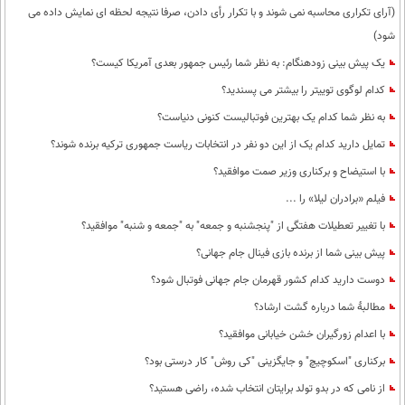
(آرای تکراری محاسبه نمی شوند و با تکرار رأی دادن، صرفا نتیجه لحظه ای نمایش داده می
شود)
یک پیش بینی زودهنگام: به نظر شما رئیس جمهور بعدی آمریکا کیست؟
کدام لوگوی توییتر را بیشتر می پسندید؟
به نظر شما کدام یک بهترین فوتبالیست کنونی دنیاست؟
تمایل دارید کدام یک از این دو نفر در انتخابات ریاست جمهوری ترکیه برنده شوند؟
با استیضاح و برکناری وزیر صمت موافقید؟
فیلم «برادران لیلا» را ...
با تغییر تعطیلات هفتگی از "پنجشنبه و جمعه" به "جمعه و شنبه" موافقید؟
پیش بینی شما از برنده بازی فینال جام جهانی؟
دوست دارید کدام کشور قهرمان جام جهانی فوتبال شود؟
مطالبۀ شما درباره گشت ارشاد؟
با اعدام زورگیران خشن خیابانی موافقید؟
برکناری "اسکوچیچ" و جایگزینی "کی روش" کار درستی بود؟
از نامی که در بدو تولد برایتان انتخاب شده، راضی هستید؟