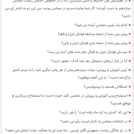
در نظرسنجی اول، قالیباف و متکی بیشترین آراء را در خصوص احتمال ریاست مجلس
دوازدهم به دست آوردند؛ اگر شما نماینده مردم در مجلس بودید، بین این دو به کدام رأی می
دادید؟
کدام یک رئیس مجلس آینده می شود؟
پیش بینی شما از نتیجه مسابقه فوتبال ایران و قطر؟
پیش بینی شما از نتیجه بازی فوتبال ایران و ژاپن؟
تیم ملی فوتبال ایران به فینال جام ملت های آسیا می رسد؟
آیا در بازار ارزهای دیجیتال، هر چند اندک، حضور دارید؟
"وزیر آموزش و پرورش: دولت سیزدهم بیش از هر زمان دیگری امید را به مردم کشور
بازگردانده است" ؛ با این گفته موافقید؟
استقلالی هستید یا پرسپولیسی؟
استیضاح وزیر آموزش و پرورش در مجلس کلید خورده است؛ با استیضاح و برکناری او
موافق هستید؟
این که "انسان به کره ماه رفته است" را باور دارید؟
در انتخابات مجلس به کدام لیست رأی می دهید؟
در دو سالگی ریاست جمهوری آقای رئیسی ، چه نمره ای به عملکرد دولت ایشان می دهید؟