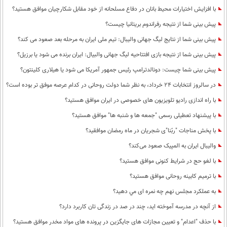
با افزایش اختیارات محیط‌ بانان در دفاع مسلحانه از خود مقابل شکارچیان موافق هستید؟
پیش بینی شما از نتیجه رفراندوم بریتانیا چیست؟
پيش بينی شما از نتايج ليگ جهانی واليبال: تيم ملی ايران به مرحله بعد صعود می كند؟
پیش بینی شما از نتیجه بازی افتتاحیه لیگ جهانی والبیال: ایران برنده می شود یا برزیل؟
پیش بینی شما چیست: دونالدترامپ رئیس جمهور آمریکا می شود یا هیلاری کلینتون؟
در سالروز انتخابات 24 خرداد، به نظر شما دولت روحانی در کدام عرصه موفق تر بوده است؟
با راه اندازی رادیو تلویزیون های خصوصی در ایران موافق هستید؟
با پیشنهاد تعطیلی رسمی "جمعه ها و شنبه ها" موافق هستید؟
با پخش مناجات "ربّنا"ی شجریان در ماه رمضان موافقید؟
والیبال ایران به المپیک صعود می‌کند؟
با لغو حج در شرایط کنونی موافق هستید؟
با ترمیم کابینه روحانی موافق هستید؟
به عملكرد مجلس نهم چه نمره ای مي دهيد؟
از آنچه در مدرسه آموخته اید، چند در صد در زندگی تان کاربرد دارد؟
با حذف "اعدام" و تعیین مجازات های جایگزین در پرونده های مواد مخدر موافق هستید؟