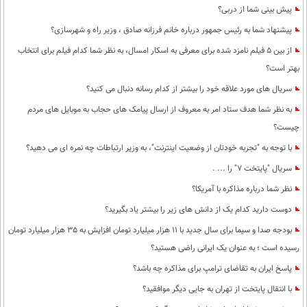
پیش بینی شما از دربی؟
محیط زیست
پیشنهاد شما به رئیس جمهور درباره خانم فرزانه صادق ، وزیر راه و شهرسازی؟
سلامت
از بین 5 فیلم نامزد شده برای معرفی به اسکار امسال، به نظر شما کدام فیلم برای انتخاب
فرهنگی
بهتر است؟
سریال های مورد علاقه خود را بیشتر از کدام رسانه دنبال می کنید؟
بین الملل
به نظر شما هدف ستاد امر به معروف از ارسال پیامک های حجاب به موبایل های مردم
اجتماعی
چیست؟
حیات وحش
با توجه به "تجربه خودتان از وضعیت اینترنت"، به وزیر ارتباطات چه نمره ای می دهید؟
سیاست خارجی
سریال "پایتخت 7" را ... .
نظر شما درباره مذاکره با آمریکا؟
دوست دارید کدام یک از دانش های زیر را بیشتر یاد بگیرید؟
بودجه صدا و سیما برای سال جدید با 11 هزار میلیارد تومان افزایش به 35 هزار میلیارد تومان
رسیده است ؛ به عنوان یک ایرانی راضی هستید؟
پاسخ ایران به تقاضای ترامپ برای مذاکره چه باشد؟
با انتقال پایتخت از تهران به جایی دیگر موافقید؟