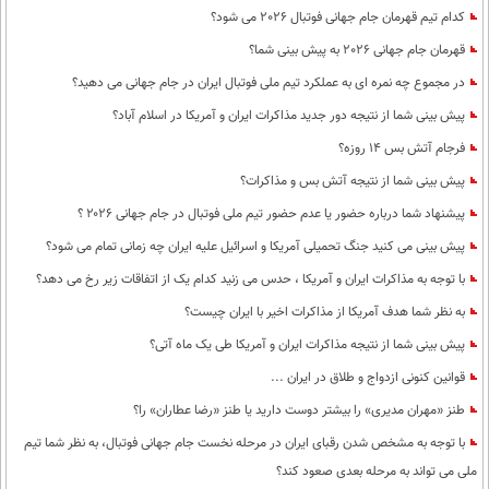
بین الملل
حوادث
کدام تیم قهرمان جام جهانی فوتبال 2026 می شود؟
فرهنگ و هنر
سیاست خارجی
قهرمان جام جهانی 2026 به پیش بینی شما؟
سلامت
علم و دانش
در مجموع چه نمره ای به عملکرد تیم ملی فوتبال ایران در جام جهانی می دهید؟
یک برش دانایی
پیش بینی شما از نتیجه دور جدید مذاکرات ایران و آمریکا در اسلام آباد؟
قرآن
فناوری و It
محیط زیست
فرجام آتش بس 14 روزه؟
گوناگون
علمی
سفر و تفریح
پیش بینی شما از نتیجه آتش بس و مذاکرات؟
فیلم
سرگرمی
اخبار کریپتو
پیشنهاد شما درباره حضور یا عدم حضور تیم ملی فوتبال در جام جهانی ۲۰۲۶ ؟
عصر ایران 2
اقتصاد
باشگاه مغز
پیش بینی می کنید جنگ تحمیلی آمریکا و اسرائیل علیه ایران چه زمانی تمام می شود؟
آموزش زبان
خواندنی ها و دیدنی ها
ورزش
مجله تصویری سلاح
با توجه به مذاکرات ایران و آمریکا ، حدس می زنید کدام یک از اتفاقات زیر رخ می دهد؟
داستان کوتاه
سیاست
به نظر شما هدف آمریکا از مذاکرات اخیر با ایران چیست؟
پیش بینی شما از نتیجه مذاکرات ایران و آمریکا طی یک ماه آتی؟
پیامک
سرگرمی
قوانین کنونی ازدواج و طلاق در ایران ...
روانشناسی
فناوری
طنز «مهران مدیری» را بیشتر دوست دارید یا طنز «رضا عطاران» را؟
آشپزی
گوناگون
با توجه به مشخص شدن رقبای ایران در مرحله نخست جام جهانی فوتبال، به نظر شما تیم
دانلود
ملی می تواند به مرحله بعدی صعود کند؟
حوادث