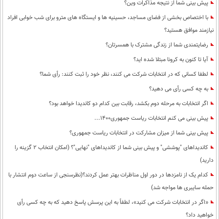
پیش بینی شما از نتیجه مذاکرات وین؟
با اختصاص بخشی از فضای مساجد، حسینیه ها و ایستگاه های مترو برای شب خوابی افراد
نیازمند موافق هستید؟
رضایتمندی شما از زندگی مشترک با همسرتان؟
آیا تا کنون به کرونا مبتلا شده اید؟
لطفا کسانی که در انتخابات شرکت می کنند، نظر خود را ثبت کنند: رأی شما؟
به چه کسی رأی می دهید؟
اگر انتخابات به مرحله دوم بکشد، رقابت بین کدام دو کاندیدا خواهد بود؟
پیش بینی می کنم انتخابات ریاست جمهوری1400...
پیش بینی شما از میزان مشارکت در انتخابات ریاست جمهوری؟
کاندیداهای "پوششی" و پیش بینی شما از کاندیداهای "نهایی"؟ (امکان انتخاب 2 گزینه را
دارید)
کدام یک از نامزدها در دور اول مناظرات بهتر عمل کردند؟(نظرسنجی از ساعت دوم انتشار با
حمله سایبری ها مواجه شد)
«اگر در انتخابات شرکت می کنید»، لطفاً به این پرسش پاسخ دهید که به چه کسی رأی
خواهید داد؟