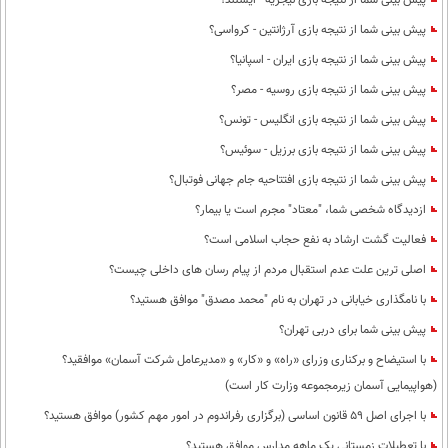
پیش بینی شما از نتیجه بازی نیجریه - ایسلند؟
پیش بینی شما از نتیجه بازی آرژانتین - کرواسی؟
پیش بینی شما از نتیجه بازی ایران - اسپانیا؟
پیش بینی شما از نتیجه بازی روسیه - مصر؟
پیش بینی شما از نتیجه بازی انگلیس - تونس؟
پیش بینی شما از نتیجه بازی برزیل - سوئیس؟
پیش بینی شما از نتیجه بازی افتتاحیه جام جهانی فوتبال؟
ازدیدگاه شخصی شما، "معتاد" مجرم است یا بیمار؟
فعالیت گشت ارشاد به نفع حجاب اسلامی است؟
اصلی ترین علت عدم استقبال مردم از پیام رسان های داخلی چیست؟
با نامگذاری خیابانی در تهران به نام "محمد مصدق" موافق هستید؟
پیش بینی شما برای دربی تهران؟
با استیضاح و برکناری وزرای «راه» و «کار» و «مدیرعامل شرکت آسمان» موافقید؟
(هواپیمایی آسمان زیرمجموعه وزارت کار است)
با اجرای اصل 59 قانون اساسی (برگزاری رفراندوم در امور مهم کشور) موافق هستید؟
با تعطیلات زمستانی یک ماهه مدارس موافق هستید؟