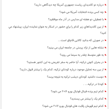
درباره دو کاندیدای ریاست جمهوری آمریکا چه دیدگاهی دارید؟
چه کسی برنده انتخابات آمریکا می شود؟
با تعطیلی دو هفته ای مدارس در آذر ماه موافقید؟
از بين كانديداهاي زير كدام را براي حضور در اسكار به عنوان نماينده ايران، پيشنهاد مي
كنيد؟
در صورتی که بدانید کالایی قاچاق است...
نشانه هایی از نژاد پرستی در جامعه ایران می بینید؟
به طور متوسط چقدر به سینما می روید؟
در بحران کنونی ترکیه، آیا حاضر به سفر تفریحی به این کشور هستید؟
از بین سه تحلیل موجود درباره کودتای ترکیه، کدام یک را بیشتر قبول دارید؟
دوست داشتید کودتای دیشب ترکیه به نتیجه برسد؟
کودتا در ترکیه... .
کدام تیم برنده فینال فوتبال یورو 2016 می شود؟
کدام یک را بیشتر می پسندید؟
کدام تیم قهرمان رقابت های فوتبال یورو 2016 می شود؟