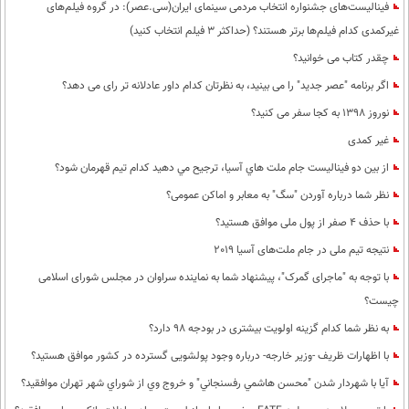
فینالیست‌های جشنواره انتخاب مردمی سینمای ایران(سی.عصر): در گروه فیلم‌های
غیرکمدی کدام فیلم‌ها برتر هستند؟ (حداکثر 3 فیلم انتخاب کنید)
چقدر کتاب می خوانید؟
اگر برنامه "عصر جدید" را می بینید، به نظرتان کدام داور عادلانه تر رای می دهد؟
نوروز 1398 به کجا سفر می کنید؟
غیر کمدی
از بين دو فيناليست جام ملت هاي آسيا، ترجيح مي دهيد كدام تيم قهرمان شود؟
نظر شما درباره آوردن "سگ" به معابر و اماکن عمومی؟
با حذف 4 صفر از پول ملی موافق هستید؟
نتیجه تیم ملی در جام ملت‌های آسیا 2019
با توجه به "ماجرای گمرک"، پیشنهاد شما به نماینده سراوان در مجلس شورای اسلامی
چیست؟
به نظر شما كدام گزینه اولویت بیشتری در بودجه 98 دارد؟
با اظهارات ظریف -وزیر خارجه- درباره وجود پولشویی گسترده در کشور موافق هستید؟
آيا با شهردار شدن "محسن هاشمي رفسنجاني" و خروج وي از شوراي شهر تهران موافقيد؟