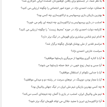
به نظر شما، در جستجو برای یافتن کوهنوردان گمشده ایرانی کم‌کاری شد؟
عملکرد دولت احمدی نژاد در حوزه امور اجتماعی را چگونه ارزیابی می کنید؟
بهترین بازیکن بازی پرسپولیس و تراکتورسازی چه کسی بود؟
امشب در بازی پرسپولیس و تراکتورسازی چه نتیجه ای رقم می خورد؟
کارنامه دولت احمدی نژاد در حوزه "محیط زیست" را چگونه ارزیابی می کنید؟
کدام تیم شانس بیشتری برای قهرمانی در لیگ برتر دارد؟
مراسم تقدیر از ملی پوشان فوتبال چگونه برگزار شد؟
سیاست خارجی احمدی نژاد؟
آیا با کناره گیری ویلانووا از مربیگری بارسلونا موافقید؟
آیا مسی و نیمار زوج خوبی در خط حمله بارسلونا می شوند؟
آیا با جدایی نکونام از استقلال موافقید؟
آیا با مجاز بودن دوپینگ در دوهای سرعت در رشته دو و میدانی موافقید؟
چه کسی بهترین بازیکن تیم ملی ایران در لیگ جهانی والیبال بود؟
تیم ملی والیبال ایران، امشب در بازی با آلمان چه نتیجه‌ای کسب می‌کند؟
آیا تراکتورسازی تبریز با مجید جلالی می تواند قهرمان لیگ برتر شود؟