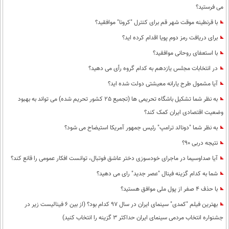
می فرستید؟
با قرنطینه موقت شهر قم برای کنترل "کرونا" موافقید؟
برای دریافت رمز دوم پویا اقدام کرده اید؟
با استعفای روحانی موافقید؟
در انتخابات مجلس یازدهم به کدام گروه رأی می دهید؟
آیا مشمول طرح یارانه معیشتی دولت شده اید؟
به نظر شما تشکیل باشگاه تحریمی ها (تجمیع 25 کشور تحریم شده) می تواند به بهبود
وضعیت اقتصادی ایران کمک کند؟
به نظر شما "دونالد ترامپ" رئیس جمهور آمریکا استیضاح می شود؟
نتیجه دربی 90؟
آیا صداوسیما در ماجرای خودسوزی دختر عاشق فوتبال، توانست افکار عمومی را قانع کند؟
شما به کدام گزینه فینال "عصر جدید" رای می دهید؟
با حذف 4 صفر از پول ملی موافق هستید؟
بهترین فیلم "کمدی" سینمای ایران در سال 97 کدام بود؟ (از بین 6 فینالیست زیر در
جشنواره انتخاب مردمی سینمای ایران حداکثر 3 گزینه را انتخاب کنید)