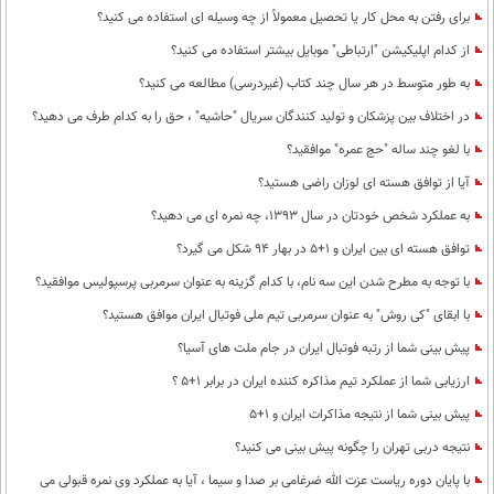
برای رفتن به محل کار یا تحصیل معمولاً از چه وسیله ای استفاده می کنید؟
از کدام اپلیکیشن "ارتباطی" موبایل بیشتر استفاده می کنید؟
به طور متوسط در هر سال چند کتاب (غیردرسی) مطالعه می کنید؟
در اختلاف بین پزشکان و تولید کنندگان سریال "حاشیه" ، حق را به کدام طرف می دهید؟
با لغو چند ساله "حج عمره" موافقید؟
آیا از توافق هسته ای لوزان راضی هستید؟
به عملکرد شخص خودتان در سال 1393، چه نمره ای می دهید؟
توافق هسته ای بین ایران و 1+5 در بهار 94 شکل می گیرد؟
با توجه به مطرح شدن این سه نام، با کدام گزینه به عنوان سرمربی پرسپولیس موافقید؟
با ابقای "کی روش" به عنوان سرمربی تیم ملی فوتبال ایران موافق هستید؟
پیش بینی شما از رتبه فوتبال ایران در جام ملت های آسیا؟
ارزیابی شما از عملکرد تیم مذاکره کننده ایران در برابر 1+5 ؟
پیش بینی شما از نتیجه مذاکرات ایران و 1+5
نتیجه دربی تهران را چگونه پیش بینی می کنید؟
با پایان دوره ریاست عزت الله ضرغامی بر صدا و سیما ، آیا به عملکرد وی نمره قبولی می