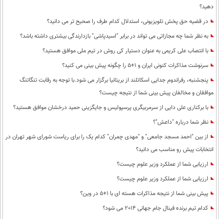
دهید؟
در قضیه حق پخش تلویزیونی، استدلال کدام طرف را صحیح تر می دانید؟
به نظر شما چه مجازاتی می تواند در برابر "اسید‌پاشی" بازدارندگی بیشتری داشته باشد؟
با انتصاب علی کریمی به عنوان دستیار کی روش در تیم ملی موافق هستید؟
سرنوشت مذاکرات کنونی ایران و 1+5 را چگونه پیش بینی می کنید؟
پنجشنبه، رفراندوم جدایی اسکاتلند از بریتانیا برگزار می شود.با توجه به رقابت تنگاتنگ
موافقان و مخالفان پیش بینی شما از نتیجه چیست؟
با برکناری علی دایی از سرمربیگری پرسپولیس و جایگزینی حمید درخشان موافق هستید؟
نظر شما درباره "داعش"؟
از بین "احمد مسجد جامعی" و "مهدی چمران" کدام یک را برای ریاست شورای شهر تهران در
انتخابات پیش رو مناسب می دانید؟
ارزیابی شما از عملکرد وزیر علوم چیست؟
ارزیابی شما از عملکرد وزیر علوم چیست؟
پیش بینی شما از نتیجه مذاکرات هسته ای با 1+5 در وین؟
کدام تیم برنده فینال جام جهانی 2014 می شود؟