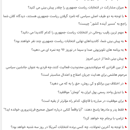
میزان مشارکت در انتخابات ریاست جمهوری را چقدر پیش بینی می کنید؟
با توجه به دو طیف اصلی سیاسی که نامزد گرفتن ریاست جمهوری هستند، دیدگاه کلان شما
راجع به "مسیر آینده کشور" چیست؟
مهم ترین رقیب روحانی در انتخابات ریاست جمهوری را کدام کاندیدا می دانید؟
به پیش بینی شما، کاندیداهای نهایی انتخابات ریاست جمهوری چند نفر خواهند بود؟
به برنامه های تلویزیونی صدا و سیما در نوروز 96 چه نمره ای می دهید؟
پیش بینی شما از دربی امروز
از بین افرادی که میتوانندبدون محدودیت فعالیت کنند،چه فردی به عنوان جانشین سیاسی
مرحوم هاشمی برای هدایت جریان اصلاح و اعتدال مناسبتر است؟
در اختلاف بین برانکو و کی روش، حق را به که می دهید؟
با تبدیل واحد رسمی پول ایران به "تومان" موافقید؟
برای موفقیت در مبارزه با قاچاق، کدام راه مؤثرتر از بقیه است؟
فقط پدر و مادرها پاسخ دهند: "آیا واقعاً کتابی درباره اصول صحیح فرزندپروری خوانده اید؟"
ترامپ با برجام چه خواهد کرد؟
با توجه به آخرین تحولات، چه کسی برنده انتخابات آمریکا در روز سه شنبه خواهد بود؟