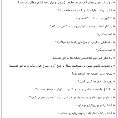
با واردات خودروهای کم مصرف خارجی (بنزینی و برقی) به کشور موافق هستید؟
آیا از دریافت یارانه نقدی انصراف خواهید داد؟
تا کنون چند درخت کاشته اید؟
به نظر شما ، روسیه به اوکراین حمله نظامی می کند؟
شما و قلیان؟
با تعطیلی مدارس در روزهای پنجشنبه موافقید؟
شما و سیگار؟
با اجرای فاز دوم هدفمندی یارانه ها موافق هستید؟
با تصویب قانونی مبنی بر ممنوعیت شکار و جمع آوری سلاح های شکاری موافق هستید؟
نتیجه دربی جمعه چه خواهد بود؟
توپ طلا حق چه کسی است؟
با انتقال پایتخت سیاسی و اداری کشور از تهران ، موافق هستید؟
در بازی امروز ملوان و پرسپولیس در انزلی، چه نتیجه‌ای رقم می‌خورد؟
آیا با برکناری رویانیان موافقید؟
آیا با بازگشت عابدزاده به پرسپولیس موافقید؟