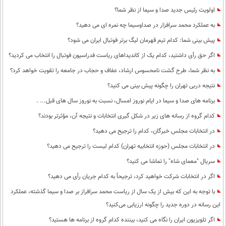
اولویت رئیس جدید صدا و سیما از نظر شما؟
به عملکرد محمد سرافزار در صداوسیما چه نمره ای می دهید؟
پیش بینی شما: کدام تیم قهرمان لیگ برتر فوتبال ایران می شود؟
اگر حق رأی داشتید، کدام یک از کاندیداهای ریاست فدراسیون فوتبال را انتخاب می کردید؟
به نظر شما، طرح گشت نامحسوس ارشاد، عفاف و حجاب در جامعه را تقویت خواهد کرد؟
نتیجه دربی تهران را چگونه پیش بینی می کنید؟
برنامه های صدا و سیما در ایام نوروز امسال، نسبت به نوروز سال های قبل... .
کدام گروه از رسانه های زیر در شکل گیری انتخابات و نتیجه آن، مؤثرتر بودند؟
در انتخابات مجلس خبرگان، کدام را ترجیح می دهید؟
در انتخابات مجلس (حوزه انتخابیه تهران) کدام لیست را ترجیح می دهید؟
سریال "معمای شاه" را تماشا می کنید؟
اگر در انتخابات شرکت خواهید کرد، ترجیحاً به کدام جریان رأی می دهید؟
با توجه به این که بیش از یک سال از ریاست محمد سرافراز بر صدا و سیما گذشته، عملکرد
این رسانه در دوره جدید را چگونه ارزیابی می‌کنید؟
اگر تلویزیون ایران را نگاه می کنید، بیننده کدام گروه از برنامه ها هستید؟