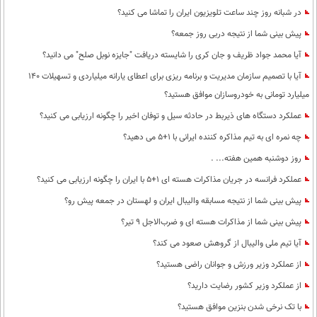
در شبانه روز چند ساعت تلویزیون ایران را تماشا می کنید؟
پیش بینی شما از نتیجه دربی روز جمعه؟
آیا محمد جواد ظریف و جان کری را شایسته دریافت "جایزه نوبل صلح" می دانید؟
آیا با تصمیم سازمان مدیریت و برنامه ریزی برای اعطای یارانه میلیاردی و تسهیلات 140
میلیارد تومانی به خودروسازان موافق هستید؟
عملکرد دستگاه های ذیربط در حادثه سیل و توفان اخیر را چگونه ارزیابی می کنید؟
چه نمره ای به تیم مذاکره کننده ایرانی با 1+5 می دهید؟
روز دوشنبه همین هفته... .
عملکرد فرانسه در جریان مذاکرات هسته ای 1+5 با ایران را چگونه ارزیابی می کنید؟
پیش بینی شما از نتیجه مسابقه والیبال ایران و لهستان در جمعه پیش رو؟
پیش بینی شما از مذاکرات هسته ای و ضرب‌الاجل 9 تیر؟
آیا تیم ملی والیبال از گروهش صعود می کند؟
از عملکرد وزیر ورزش و جوانان راضی هستید؟
از عملکرد وزیر کشور رضایت دارید؟
با تک نرخی شدن بنزین موافق هستید؟