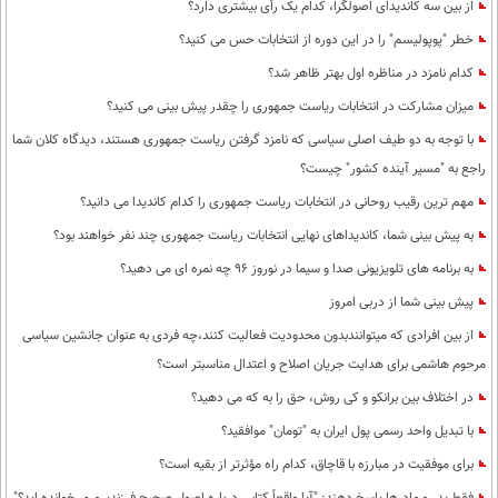
از بین سه کاندیدای اصولگرا، کدام یک رأی بیشتری دارد؟
خطر "پوپولیسم" را در این دوره از انتخابات حس می کنید؟
کدام نامزد در مناظره اول بهتر ظاهر شد؟
میزان مشارکت در انتخابات ریاست جمهوری را چقدر پیش بینی می کنید؟
با توجه به دو طیف اصلی سیاسی که نامزد گرفتن ریاست جمهوری هستند، دیدگاه کلان شما
راجع به "مسیر آینده کشور" چیست؟
مهم ترین رقیب روحانی در انتخابات ریاست جمهوری را کدام کاندیدا می دانید؟
به پیش بینی شما، کاندیداهای نهایی انتخابات ریاست جمهوری چند نفر خواهند بود؟
به برنامه های تلویزیونی صدا و سیما در نوروز 96 چه نمره ای می دهید؟
پیش بینی شما از دربی امروز
از بین افرادی که میتوانندبدون محدودیت فعالیت کنند،چه فردی به عنوان جانشین سیاسی
مرحوم هاشمی برای هدایت جریان اصلاح و اعتدال مناسبتر است؟
در اختلاف بین برانکو و کی روش، حق را به که می دهید؟
با تبدیل واحد رسمی پول ایران به "تومان" موافقید؟
برای موفقیت در مبارزه با قاچاق، کدام راه مؤثرتر از بقیه است؟