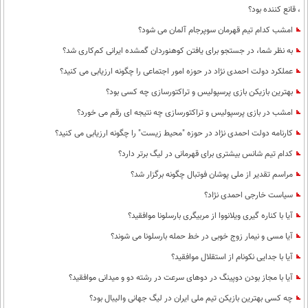
، قانع کننده بود؟
امشب کدام تیم قهرمان سوپرجام آلمان می شود؟
به نظر شما، در جستجو برای یافتن کوهنوردان گمشده ایرانی کم‌کاری شد؟
عملکرد دولت احمدی نژاد در حوزه امور اجتماعی را چگونه ارزیابی می کنید؟
بهترین بازیکن بازی پرسپولیس و تراکتورسازی چه کسی بود؟
امشب در بازی پرسپولیس و تراکتورسازی چه نتیجه ای رقم می خورد؟
کارنامه دولت احمدی نژاد در حوزه "محیط زیست" را چگونه ارزیابی می کنید؟
کدام تیم شانس بیشتری برای قهرمانی در لیگ برتر دارد؟
مراسم تقدیر از ملی پوشان فوتبال چگونه برگزار شد؟
سیاست خارجی احمدی نژاد؟
آیا با کناره گیری ویلانووا از مربیگری بارسلونا موافقید؟
آیا مسی و نیمار زوج خوبی در خط حمله بارسلونا می شوند؟
آیا با جدایی نکونام از استقلال موافقید؟
آیا با مجاز بودن دوپینگ در دوهای سرعت در رشته دو و میدانی موافقید؟
چه کسی بهترین بازیکن تیم ملی ایران در لیگ جهانی والیبال بود؟