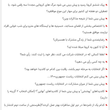
پیک ششم کرونا رسید و پیش بینی می شود مرگ های کرونایی مجددا سه رقمی شود. با
تعطیلی دو هفته ای کشور برای مهار این موج موافقید؟
پیش بینی شما از نتیجه مذاکرات وین؟
با اختصاص بخشی از فضای مساجد، حسینیه ها و ایستگاه های مترو برای شب خوابی افراد
نیازمند موافق هستید؟
رضایتمندی شما از زندگی مشترک با همسرتان؟
آیا تا کنون به کرونا مبتلا شده اید؟
لطفا کسانی که در انتخابات شرکت می کنند، نظر خود را ثبت کنند: رأی شما؟
به چه کسی رأی می دهید؟
اگر انتخابات به مرحله دوم بکشد، رقابت بین کدام دو کاندیدا خواهد بود؟
پیش بینی می کنم انتخابات ریاست جمهوری1400...
پیش بینی شما از میزان مشارکت در انتخابات ریاست جمهوری؟
کاندیداهای "پوششی" و پیش بینی شما از کاندیداهای "نهایی"؟ (امکان انتخاب 2 گزینه را
دارید)
کدام یک از نامزدها در دور اول مناظرات بهتر عمل کردند؟(نظرسنجی از ساعت دوم انتشار با