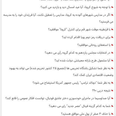
با توجه به شیوع کرونا، آیا عید امسال دید و بازدید می کنید؟
اگر در مدارس شهرهای آلوده به کرونا، مدارس را تعطیل نکنند، آیا فرزندان خود را به مدرسه
می فرستید؟
با قرنطینه موقت شهر قم برای کنترل "کرونا" موافقید؟
برای دریافت رمز دوم پویا اقدام کرده اید؟
با استعفای روحانی موافقید؟
در انتخابات مجلس یازدهم به کدام گروه رأی می دهید؟
آیا مشمول طرح یارانه معیشتی دولت شده اید؟
به نظر شما تشکیل باشگاه تحریمی ها (تجمیع 25 کشور تحریم شده) می تواند به بهبود
وضعیت اقتصادی ایران کمک کند؟
به نظر شما "دونالد ترامپ" رئیس جمهور آمریکا استیضاح می شود؟
نتیجه دربی 90؟
آیا صداوسیما در ماجرای خودسوزی دختر عاشق فوتبال، توانست افکار عمومی را قانع کند؟
شما به کدام گزینه فینال "عصر جدید" رای می دهید؟
با حذف 4 صفر از پول ملی موافق هستید؟