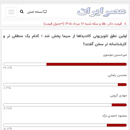
باز
نسخه اصلی
و
قیمت دلار، طلا و سکه شنبه ۱۷ مرداد ۱۴۰۵ (+جدول قیمت)
صفحه اول
بسته
تماس با ما
کردن
اولین نطق تلویزیونی کاندیداها از سیما پخش شد ؛ کدام یک منطقی تر و
آرشیو
منو
کارشناسانه تر سخن گفتند؟
جستجو
میرحسین موسوی
نظرسنجی
آب و هوا
64.71%
اوقات شرعی
محسن رضایی
پیوند ها
سواد زندگی
7.31%
سیاسی
مهدی کروبی
اقتصاد
12.27%
جامعه
اقتصادی
محمود احمدی نژاد
ورزشی
اجتماعی
خودرو
15.72%