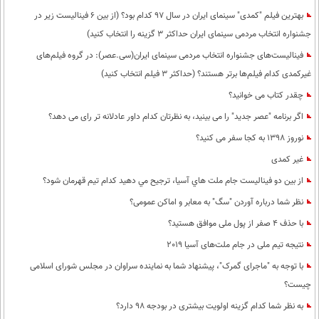
بهترین فیلم "کمدی" سینمای ایران در سال 97 کدام بود؟ (از بین 6 فینالیست زیر در
جشنواره انتخاب مردمی سینمای ایران حداکثر 3 گزینه را انتخاب کنید)
فینالیست‌های جشنواره انتخاب مردمی سینمای ایران(سی.عصر): در گروه فیلم‌های
غیرکمدی کدام فیلم‌ها برتر هستند؟ (حداکثر 3 فیلم انتخاب کنید)
چقدر کتاب می خوانید؟
اگر برنامه "عصر جدید" را می بینید، به نظرتان کدام داور عادلانه تر رای می دهد؟
نوروز 1398 به کجا سفر می کنید؟
غیر کمدی
از بين دو فيناليست جام ملت هاي آسيا، ترجيح مي دهيد كدام تيم قهرمان شود؟
نظر شما درباره آوردن "سگ" به معابر و اماکن عمومی؟
با حذف 4 صفر از پول ملی موافق هستید؟
نتیجه تیم ملی در جام ملت‌های آسیا 2019
با توجه به "ماجرای گمرک"، پیشنهاد شما به نماینده سراوان در مجلس شورای اسلامی
چیست؟
به نظر شما كدام گزینه اولویت بیشتری در بودجه 98 دارد؟