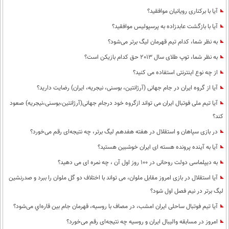
آیا با برکناری رویانیان موافقید؟
آیا با بازگشت عابدزاده به پرسپولیس موافقید؟
به نظر شما، کدام تیم قهرمان لیگ برتر می‌شود؟
به نظر شما، توپ طلای سال 2013 حق کدام بازیکن است؟
از چه نوع اینترنتی استفاده می کنید؟
آیا از گروه ایران در جام جهانی (آرژانتین، بوسنی، نیجریه، ایران) رضایت دارید؟
آیا تیم ملی فوتبال ایران می تواند ازگروه خود درجام جهانی(آرژانتین،بوسنی،نیجریه) صعود
کند؟
در بازی سپاهان و استقلال در هفته هفدهم لیگ برتر، چه نتیجه‌ای رقم می‌خورد؟
آیا به آینده پرونده هسته ای ایران خوشبین هستید؟
به دیپلماسی دولت روحانی در 100 روز اول آن ، چه نمره ای می دهید؟
آیا استقلال در بازی امروز مقابل ملوان، می تواند با اختلاف دو گل ملوان را ببرد و صدرنشین
لیگ برتر در نیم فصل اول شود؟
آیا تیم فوتبال ساحلی ایران امشب، در مصاف با روسیه، قهرمان جام بین قاره‌اي می‌شود؟
امروز در مسابقه والیبال ایران و روسیه چه نتیجه‌ای رقم می‌خورد؟