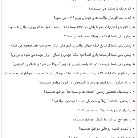
کدام یک را بیشتر می پسندید؟
کدام تیم قهرمان رقابت های فوتبال یورو 2016 می شود؟
با افزایش اختیارات محیط‌ بانان در دفاع مسلحانه از خود مقابل شکارچیان موافق هستید؟
پیش بینی شما از نتیجه رفراندوم بریتانیا چیست؟
پيش بينی شما از نتايج ليگ جهانی واليبال: تيم ملی ايران به مرحله بعد صعود می كند؟
پیش بینی شما از نتیجه بازی افتتاحیه لیگ جهانی والبیال: ایران برنده می شود یا برزیل؟
پیش بینی شما چیست: دونالدترامپ رئیس جمهور آمریکا می شود یا هیلاری کلینتون؟
در سالروز انتخابات 24 خرداد، به نظر شما دولت روحانی در کدام عرصه موفق تر بوده است؟
با راه اندازی رادیو تلویزیون های خصوصی در ایران موافق هستید؟
با پیشنهاد تعطیلی رسمی "جمعه ها و شنبه ها" موافق هستید؟
با پخش مناجات "ربّنا"ی شجریان در ماه رمضان موافقید؟
والیبال ایران به المپیک صعود می‌کند؟
با لغو حج در شرایط کنونی موافق هستید؟
با ترمیم کابینه روحانی موافق هستید؟