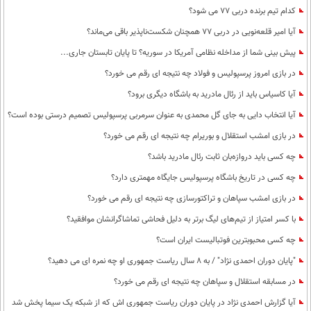
کدام تیم برنده دربی 77 می شود؟
آیا امیر قلعه‌نویی در دربی 77 همچنان شکست‌ناپذیر باقی می‌ماند؟
پیش بینی شما از مداخله نظامی آمریکا در سوریه؟ تا پایان تابستان جاری...
در بازی امروز پرسپولیس و فولاد چه نتیجه ای رقم می خورد؟
آیا کاسیاس باید از رئال مادرید به باشگاه دیگری برود؟
آیا انتخاب دایی به جای گل محمدی به عنوان سرمربی پرسپولیس تصمیم درستی بوده است؟
در بازی امشب استقلال و بوریرام چه نتیجه ای رقم می خورد؟
چه کسی باید دروازه‌بان ثابت رئال مادرید باشد؟
چه کسی در تاریخ باشگاه پرسپولیس جایگاه مهمتری دارد؟
در بازی امشب سپاهان و تراکتورسازی چه نتیجه ای رقم می خورد؟
با کسر امتیاز از تیم‌های لیگ برتر به دلیل فحاشی تماشاگرانشان موافقید؟
چه کسی محبوبترین فوتبالیست ایران است؟
"پایان دوران احمدی نژاد" / به 8 سال ریاست جمهوری او چه نمره ای می دهید؟
در مسابقه استقلال و سپاهان چه نتیجه ای رقم می خورد؟
آیا گزارش احمدی نژاد در پایان دوران ریاست جمهوری اش که از شبکه یک سیما پخش شد