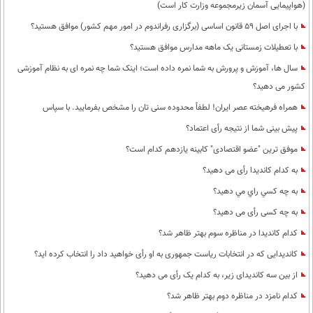
(هواپیمایی آسمان زیرمجموعه وزارت کار است)
با اجرای اصل 59 قانون اساسی (برگزاری رفراندوم در امور مهم کشور) موافق هستید؟
با تعطیلات زمستانی یک ماهه مدارس موافق هستید؟
سال ها، آموزش و پرورش به شما نمره داده است؛ اینک شما چه نمره ای به نظام آموزشی
کشور می دهید؟
همراه فرهیخته عصر ایران! لطفاً محدوده سنی تان را مشخص بفرمایید. با سپاس
پیش بینی شما از نتیجه رأی اعتماد؟
موفق ترین "عضو اقتصادی" کابینه یازدهم کدام است؟
به کدام کاندیدا رأی می دهید؟
به چه كسي راي مي دهيد؟
به چه کسی رأی می دهید؟
کدام کاندیدا در مناظره سوم بهتر ظاهر شد؟
کاندیدایی که در انتخابات ریاست جمهوری به او رأی خواهید داد را انتخاب کرده اید؟
از بین سه کاندیدای زیر، به کدام یک رأی می دهید؟
کدام نامزد در مناظره دوم بهتر ظاهر شد؟