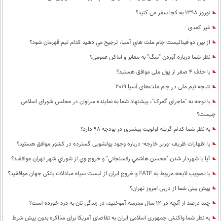
نوروز 1398 به کجا سفر می کنید؟
غیر کمدی
از بين دو فيناليست جام ملت هاي آسيا، ترجيح مي دهيد كدام تيم قهرمان شود؟
نظر شما درباره آوردن "سگ" به معابر و اماکن عمومی؟
با حذف 4 صفر از پول ملی موافق هستید؟
نتیجه تیم ملی در جام ملت‌های آسیا 2019
با توجه به "ماجرای گمرک"، پیشنهاد شما به نماینده سراوان در مجلس شورای اسلامی
چیست؟
به نظر شما كدام گزینه اولویت بیشتری در بودجه 98 دارد؟
با اظهارات ظریف -وزیر خارجه- درباره وجود پولشویی گسترده در کشور موافق هستید؟
آيا با شهردار شدن "محسن هاشمي رفسنجاني" و خروج وي از شوراي شهر تهران موافقيد؟
با تصویب لایحه مربوط به FATF و خروج ایران از لیست سیاه مبادلات بانکی جهان موافقید؟
پیش بینی شما از دربی امروز تهران؟
چند درصد از آنچه در 12 سال مدرسه آموختید، در زندگی تان به درد خورده است؟
به نظر شما واکنش جمهوری اسلامی ایران به تقاضای آمریکا برای مذاکره بدون پیش شرط