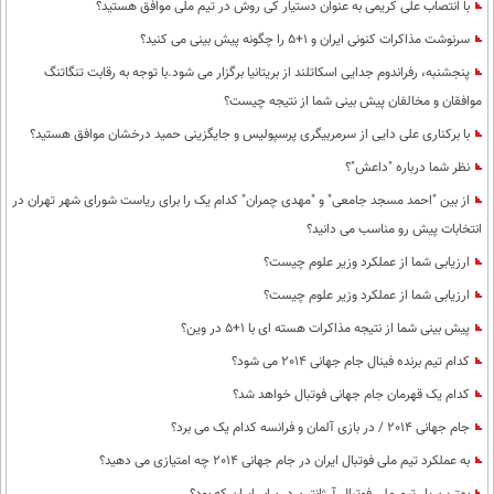
با انتصاب علی کریمی به عنوان دستیار کی روش در تیم ملی موافق هستید؟
سرنوشت مذاکرات کنونی ایران و 1+5 را چگونه پیش بینی می کنید؟
پنجشنبه، رفراندوم جدایی اسکاتلند از بریتانیا برگزار می شود.با توجه به رقابت تنگاتنگ
موافقان و مخالفان پیش بینی شما از نتیجه چیست؟
با برکناری علی دایی از سرمربیگری پرسپولیس و جایگزینی حمید درخشان موافق هستید؟
نظر شما درباره "داعش"؟
از بین "احمد مسجد جامعی" و "مهدی چمران" کدام یک را برای ریاست شورای شهر تهران در
انتخابات پیش رو مناسب می دانید؟
ارزیابی شما از عملکرد وزیر علوم چیست؟
ارزیابی شما از عملکرد وزیر علوم چیست؟
پیش بینی شما از نتیجه مذاکرات هسته ای با 1+5 در وین؟
کدام تیم برنده فینال جام جهانی 2014 می شود؟
کدام یک قهرمان جام جهانی فوتبال خواهد شد؟
جام جهانی 2014 / در بازی آلمان و فرانسه کدام یک می برد؟
به عملکرد تیم ملی فوتبال ایران در جام جهانی 2014 چه امتیازی می دهید؟