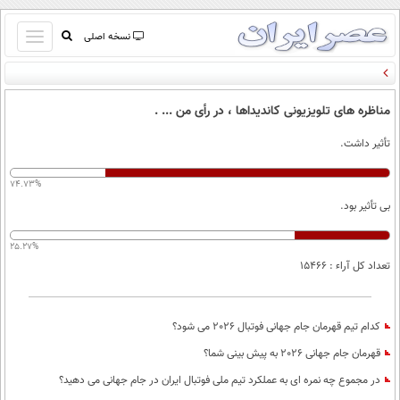
باز
نسخه اصلی
و
صفحه اول
بسته
تماس با ما
کردن
مناظره های تلویزیونی کاندیداها ، در رأی من ... .
آرشیو
منو
تأثیر داشت.
جستجو
نظرسنجی
74.73%
آب و هوا
بی تأثیر بود.
اوقات شرعی
پیوند ها
25.27%
سواد زندگی
تعداد کل آراء : 15466
سیاسی
اقتصاد
کدام تیم قهرمان جام جهانی فوتبال 2026 می شود؟
جامعه
اقتصادی
قهرمان جام جهانی 2026 به پیش بینی شما؟
ورزشی
اجتماعی
خودرو
در مجموع چه نمره ای به عملکرد تیم ملی فوتبال ایران در جام جهانی می دهید؟