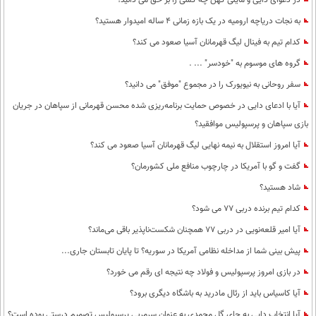
در دعوای دایی و مایلی کهن چه کسی را بر حق می دانید؟
به نجات دریاچه ارومیه در یک بازه زمانی 4 ساله امیدوار هستید؟
کدام تیم به فینال لیگ قهرمانان آسیا صعود می کند؟
گروه های موسوم به "خودسر" ... .
سفر روحانی به نیویورک را در مجموع "موفق" می دانید؟
آیا با ادعای دایی در خصوص حمایت برنامه‌ریزی شده محسن قهرمانی از سپاهان در جریان
بازی سپاهان و پرسپولیس موافقید؟
آیا امروز استقلال به نیمه نهایی لیگ قهرمانان آسیا صعود می کند؟
گفت و گو با آمریکا در چارچوب منافع ملی کشورمان؟
شاد هستید؟
کدام تیم برنده دربی 77 می شود؟
آیا امیر قلعه‌نویی در دربی 77 همچنان شکست‌ناپذیر باقی می‌ماند؟
پیش بینی شما از مداخله نظامی آمریکا در سوریه؟ تا پایان تابستان جاری...
در بازی امروز پرسپولیس و فولاد چه نتیجه ای رقم می خورد؟
آیا کاسیاس باید از رئال مادرید به باشگاه دیگری برود؟
آیا انتخاب دایی به جای گل محمدی به عنوان سرمربی پرسپولیس تصمیم درستی بوده است؟