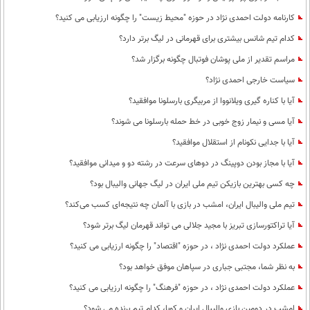
کارنامه دولت احمدی نژاد در حوزه "محیط زیست" را چگونه ارزیابی می کنید؟
کدام تیم شانس بیشتری برای قهرمانی در لیگ برتر دارد؟
مراسم تقدیر از ملی پوشان فوتبال چگونه برگزار شد؟
سیاست خارجی احمدی نژاد؟
آیا با کناره گیری ویلانووا از مربیگری بارسلونا موافقید؟
آیا مسی و نیمار زوج خوبی در خط حمله بارسلونا می شوند؟
آیا با جدایی نکونام از استقلال موافقید؟
آیا با مجاز بودن دوپینگ در دوهای سرعت در رشته دو و میدانی موافقید؟
چه کسی بهترین بازیکن تیم ملی ایران در لیگ جهانی والیبال بود؟
تیم ملی والیبال ایران، امشب در بازی با آلمان چه نتیجه‌ای کسب می‌کند؟
آیا تراکتورسازی تبریز با مجید جلالی می تواند قهرمان لیگ برتر شود؟
عملکرد دولت احمدی نژاد ، در حوزه "اقتصاد" را چگونه ارزیابی می کنید؟
به نظر شما، مجتبی جباری در سپاهان موفق خواهد بود؟
عملکرد دولت احمدی نژاد ، در حوزه "فرهنگ" را چگونه ارزیابی می کنید؟
امشب در دومین بازی والیبال ایران و کوبا، کدام تیم برنده می شود؟