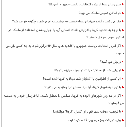
پیش بینی شما از برنده انتخابات ریاست جمهوری آمریکا؟
در اماکن عمومی ماسک می زنید؟
فکر می کنید «آینده فرزندان شما» نسبت به «وضعیت امروز شما» چگونه خواهد شد؟
با توجه به تشدید کرونا و افزایش تلفات انسانی آن، با اجباری شدن استفاده از ماسک در
اماکن عمومی موافق هستید؟
اگر امروز انتخابات ریاست جمهوری با کاندیداهای سال 96 برگزار شود، به چه کسی رأی می
دهید؟
ورزش می کنید؟
ارزیابی شما از عملکرد دولت در زمینه مبارزه باکرونا؟
آیا کسی از اطرافیان یا آشنایان شما مبتلا به کرونا شده است؟
با توجه به شیوع کرونا، آیا عید امسال دید و بازدید می کنید؟
اگر در مدارس شهرهای آلوده به کرونا، مدارس را تعطیل نکنند، آیا فرزندان خود را به مدرسه
می فرستید؟
با قرنطینه موقت شهر قم برای کنترل "کرونا" موافقید؟
برای دریافت رمز دوم پویا اقدام کرده اید؟