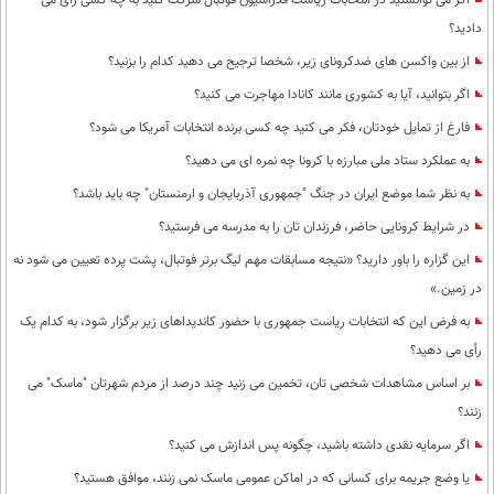
اگر می توانستید در انتخابات ریاست فدراسیون فوتبال شرکت کنید به چه کسی رای می
دادید؟
از بین واکسن های ضدکرونای زیر، شخصا ترجیح می دهید کدام را بزنید؟
اگر بتوانید، آیا به کشوری مانند کانادا مهاجرت می کنید؟
فارغ از تمایل خودتان، فکر می کنید چه کسی برنده انتخابات آمریکا می شود؟
به عملکرد ستاد ملی مبارزه با کرونا چه نمره ای می دهید؟
به نظر شما موضع ایران در جنگ "جمهوری آذربایجان و ارمنستان" چه باید باشد؟
در شرایط کرونایی حاضر، فرزندان تان را به مدرسه می فرستید؟
این گزاره را باور دارید؟ «نتیجه مسابقات مهم لیگ برتر فوتبال، پشت پرده تعیین می شود نه
در زمین.»
به فرض این که انتخابات ریاست جمهوری با حضور کاندیداهای زیر برگزار شود، به کدام یک
رأی می دهید؟
بر اساس مشاهدات شخصی تان، تخمین می زنید چند درصد از مردم شهرتان "ماسک" می
زنند؟
اگر سرمایه نقدی داشته باشید، چگونه پس اندازش می کنید؟
یا وضع جریمه برای کسانی که در اماکن عمومی ماسک نمی زنند، موافق هستید؟