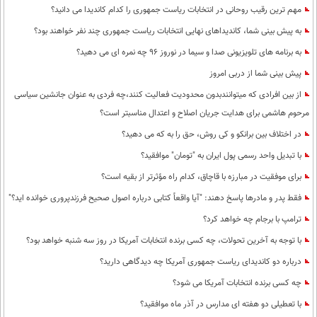
مهم ترین رقیب روحانی در انتخابات ریاست جمهوری را کدام کاندیدا می دانید؟
به پیش بینی شما، کاندیداهای نهایی انتخابات ریاست جمهوری چند نفر خواهند بود؟
به برنامه های تلویزیونی صدا و سیما در نوروز 96 چه نمره ای می دهید؟
پیش بینی شما از دربی امروز
از بین افرادی که میتوانندبدون محدودیت فعالیت کنند،چه فردی به عنوان جانشین سیاسی
مرحوم هاشمی برای هدایت جریان اصلاح و اعتدال مناسبتر است؟
در اختلاف بین برانکو و کی روش، حق را به که می دهید؟
با تبدیل واحد رسمی پول ایران به "تومان" موافقید؟
برای موفقیت در مبارزه با قاچاق، کدام راه مؤثرتر از بقیه است؟
فقط پدر و مادرها پاسخ دهند: "آیا واقعاً کتابی درباره اصول صحیح فرزندپروری خوانده اید؟"
ترامپ با برجام چه خواهد کرد؟
با توجه به آخرین تحولات، چه کسی برنده انتخابات آمریکا در روز سه شنبه خواهد بود؟
درباره دو کاندیدای ریاست جمهوری آمریکا چه دیدگاهی دارید؟
چه کسی برنده انتخابات آمریکا می شود؟
با تعطیلی دو هفته ای مدارس در آذر ماه موافقید؟