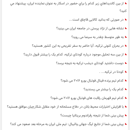
از بين كانديداهاي زير كدام را براي حضور در اسكار به عنوان نماينده ايران، پيشنهاد مي
كنيد؟
در صورتی که بدانید کالایی قاچاق است...
نشانه هایی از نژاد پرستی در جامعه ایران می بینید؟
به طور متوسط چقدر به سینما می روید؟
در بحران کنونی ترکیه، آیا حاضر به سفر تفریحی به این کشور هستید؟
از بین سه تحلیل موجود درباره کودتای ترکیه، کدام یک را بیشتر قبول دارید؟
دوست داشتید کودتای دیشب ترکیه به نتیجه برسد؟
کودتا در ترکیه... .
کدام تیم برنده فینال فوتبال یورو 2016 می شود؟
کدام یک را بیشتر می پسندید؟
کدام تیم قهرمان رقابت های فوتبال یورو 2016 می شود؟
با افزایش اختیارات محیط‌ بانان در دفاع مسلحانه از خود مقابل شکارچیان موافق هستید؟
پیش بینی شما از نتیجه رفراندوم بریتانیا چیست؟
پيش بينی شما از نتايج ليگ جهانی واليبال: تيم ملی ايران به مرحله بعد صعود می كند؟