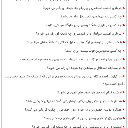
در بازی امشب استقلال و بوریرام چه نتیجه ای رقم می خورد؟
چه کسی باید دروازه‌بان ثابت رئال مادرید باشد؟
چه کسی در تاریخ باشگاه پرسپولیس جایگاه مهمتری دارد؟
در بازی امشب سپاهان و تراکتورسازی چه نتیجه ای رقم می خورد؟
با کسر امتیاز از تیم‌های لیگ برتر به دلیل فحاشی تماشاگرانشان موافقید؟
چه کسی محبوبترین فوتبالیست ایران است؟
"پایان دوران احمدی نژاد" / به 8 سال ریاست جمهوری او چه نمره ای می دهید؟
در مسابقه استقلال و سپاهان چه نتیجه ای رقم می خورد؟
آیا گزارش احمدی نژاد در پایان دوران ریاست جمهوری اش که از شبکه یک سیما پخش شد
، قانع کننده بود؟
امشب کدام تیم قهرمان سوپرجام آلمان می شود؟
به نظر شما، در جستجو برای یافتن کوهنوردان گمشده ایرانی کم‌کاری شد؟
عملکرد دولت احمدی نژاد در حوزه امور اجتماعی را چگونه ارزیابی می کنید؟
بهترین بازیکن بازی پرسپولیس و تراکتورسازی چه کسی بود؟
امشب در بازی پرسپولیس و تراکتورسازی چه نتیجه ای رقم می خورد؟