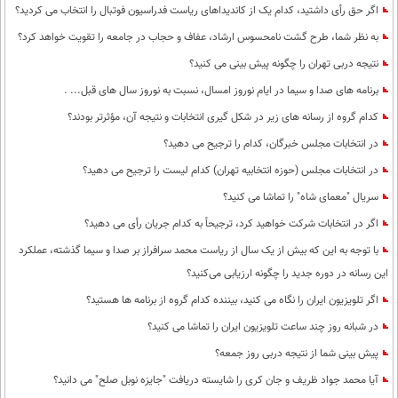
اگر حق رأی داشتید، کدام یک از کاندیداهای ریاست فدراسیون فوتبال را انتخاب می کردید؟
به نظر شما، طرح گشت نامحسوس ارشاد، عفاف و حجاب در جامعه را تقویت خواهد کرد؟
نتیجه دربی تهران را چگونه پیش بینی می کنید؟
برنامه های صدا و سیما در ایام نوروز امسال، نسبت به نوروز سال های قبل... .
کدام گروه از رسانه های زیر در شکل گیری انتخابات و نتیجه آن، مؤثرتر بودند؟
در انتخابات مجلس خبرگان، کدام را ترجیح می دهید؟
در انتخابات مجلس (حوزه انتخابیه تهران) کدام لیست را ترجیح می دهید؟
سریال "معمای شاه" را تماشا می کنید؟
اگر در انتخابات شرکت خواهید کرد، ترجیحاً به کدام جریان رأی می دهید؟
با توجه به این که بیش از یک سال از ریاست محمد سرافراز بر صدا و سیما گذشته، عملکرد
این رسانه در دوره جدید را چگونه ارزیابی می‌کنید؟
اگر تلویزیون ایران را نگاه می کنید، بیننده کدام گروه از برنامه ها هستید؟
در شبانه روز چند ساعت تلویزیون ایران را تماشا می کنید؟
پیش بینی شما از نتیجه دربی روز جمعه؟
آیا محمد جواد ظریف و جان کری را شایسته دریافت "جایزه نوبل صلح" می دانید؟