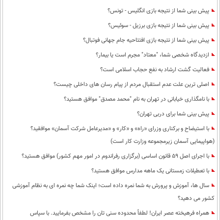
پیش بینی شما از نتیجه بازی انگلیس - تونس؟
پیش بینی شما از نتیجه بازی برزیل - سوئیس؟
پیش بینی شما از نتیجه بازی افتتاحیه جام جهانی فوتبال؟
ازدیدگاه شخصی شما، "معتاد" مجرم است یا بیمار؟
فعالیت گشت ارشاد به نفع حجاب اسلامی است؟
اصلی ترین علت عدم استقبال مردم از پیام رسان های داخلی چیست؟
با نامگذاری خیابانی در تهران به نام "محمد مصدق" موافق هستید؟
پیش بینی شما برای دربی تهران؟
با استیضاح و برکناری وزرای «راه» و «کار» و «مدیرعامل شرکت آسمان» موافقید؟
(هواپیمایی آسمان زیرمجموعه وزارت کار است)
با اجرای اصل 59 قانون اساسی (برگزاری رفراندوم در امور مهم کشور) موافق هستید؟
با تعطیلات زمستانی یک ماهه مدارس موافق هستید؟
سال ها، آموزش و پرورش به شما نمره داده است؛ اینک شما چه نمره ای به نظام آموزشی
کشور می دهید؟
همراه فرهیخته عصر ایران! لطفاً محدوده سنی تان را مشخص بفرمایید. با سپاس