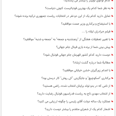
کدام لوگوی توییتر را بیشتر می پسندید؟
به نظر شما کدام یک بهترین فوتبالیست کنونی دنیاست؟
تمایل دارید کدام یک از این دو نفر در انتخابات ریاست جمهوری ترکیه برنده شوند؟
با استیضاح و برکناری وزیر صمت موافقید؟
فیلم «برادران لیلا» را ...
با تغییر تعطیلات هفتگی از "پنجشنبه و جمعه" به "جمعه و شنبه" موافقید؟
پیش بینی شما از برنده بازی فینال جام جهانی؟
دوست دارید کدام کشور قهرمان جام جهانی فوتبال شود؟
مطالبۀ شما درباره گشت ارشاد؟
با اعدام زورگیران خشن خیابانی موافقید؟
برکناری "اسکوچیچ" و جایگزینی "کی روش" کار درستی بود؟
از نامی که در بدو تولد برایتان انتخاب شده، راضی هستید؟
از انتخاب مهدی تاج به ریاست فدراسیون فوتبال رضایت دارید؟
عملکرد یک ساله دولت آقای رئیسی را چگونه ارزیابی می کنید؟
اشعار کدام یک از شعرای متقدم را بیشتر دوست دارید؟