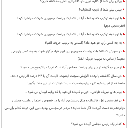
پیش بینی شما از کناره گیری دو کاندیدای اصلی محافظه کاران؟
پیش بینی شما از نتیجه انتخابات؟
با توجه به ترکیب کاندیداها ، آیا در انتخابات ریاست جمهوری شرکت خواهید کرد؟
(نظرسنجی دوم)
با توجه به ترکیب کاندیداها ، آیا در انتخابات ریاست جمهوری شرکت خواهید کرد؟
به چه کسی رأی خواهید داد؟ (اسامی به ترتیب حروف الفبا)
در صورتی که انتخابات ریاست جمهوری بین این افراد برگزار شود، به چه کسی رای می
دهید؟ (اسامی به ترتیب حروف الفبا)
از بین دو گزینه نهایی برای ریاست مجلس آینده، کدام یک را ترجیح می دهید؟
دی سال گذشته، با وعده افزایش سرعت اینترنت، قیمت آن را 34 درصد افزایش دادند.
منصفانه از تجربه خودتان درباره وضعیت سرعت اینترنت در این مدت بگویید.
پیام های تبریک طولانی، ادبی و کلیشه ای عید را که برایم ارسال می شود ... .
در نظرسنجی اول، قالیباف و متکی بیشترین آراء را در خصوص احتمال ریاست مجلس
دوازدهم به دست آوردند؛ اگر شما نماینده مردم در مجلس بودید، بین این دو به کدام رأی می
دادید؟
کدام یک رئیس مجلس آینده می شود؟