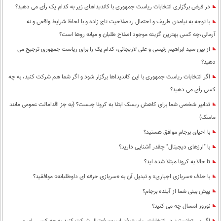
در فرض برگزاری انتخابات ریاست جمهوری با کاندیداهای زیر به کدام یک رأی می دهید؟
با توجه به نیامدن ظریف و احتمال ردصلاحیت تاج زاده و با لحاظ شرایط واقعی و نه
آرمانی،چه کسی بهترین گزینه موجود اصلاح طلبان و میانه روها است؟
از بین سید ابراهیم رئیسی و علی لاریجانی، کدام یک را برای ریاست جمهوری ترجیح می
دهید؟
اگر انتخابات ریاست جمهوری با این کاندیداها برگزار شود و اگر شما هم شرکت کنید، به چه
کسی رأی می دهید؟
تدابیر شخصی شما برای کاهش ریسک ابتلا به کرونا چیست؟ (به جز اقدامالت عمومی مانند
ماسک)
با احیای برجام موافق هستید؟
با "ارزهای دیجیتال" چقدر آشنایی دارید؟
تا حالا به کرونا مبتلا شده اید؟
با حذف «سربازی اجباری» و تبدیل آن به «سربازی حرفه ای داوطلبانه» موافقید؟
پیش بینی شما از آینده برجام؟
نوروز امسال چه می کنید؟