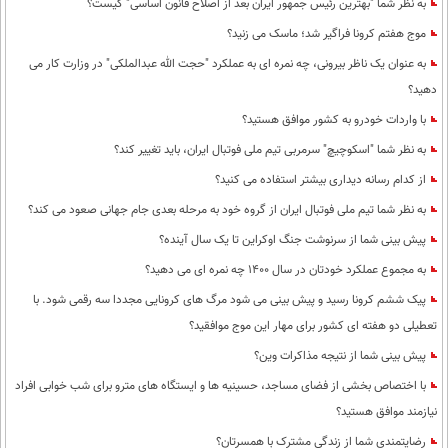
به نظر شما "بهترین رئیس جمهور ایران بعد از اصلاح قانون اساسی" کیست؟
موج هفتم کرونا فراگیر شد؛ ماسک می زنید؟
به عنوان یک ناظر بیرونی، چه نمره ای به عملکرد "حجت الله عبدالملکی" در وزارت کار می
دهید؟
با واردات خودرو به کشور موافق هستید؟
به نظر شما "اسکوچیچ" سرمربی تیم ملی فوتبال ایران، باید تغییر کند؟
از کدام رسانه دیداری بیشتر استفاده می کنید؟
به نظر شما تیم ملی فوتبال ایران از گروه خود به مرحله بعدی جام جهانی صعود می کند؟
پیش بینی شما از سرنوشت جنگ اوکراین تا یک سال آینده؟
به مجموع عملکرد خودتان در سال 1400 چه نمره ای می دهید؟
پیک ششم کرونا رسید و پیش بینی می شود مرگ های کرونایی مجددا سه رقمی شود. با
تعطیلی دو هفته ای کشور برای مهار این موج موافقید؟
پیش بینی شما از نتیجه مذاکرات وین؟
با اختصاص بخشی از فضای مساجد، حسینیه ها و ایستگاه های مترو برای شب خوابی افراد
نیازمند موافق هستید؟
رضایتمندی شما از زندگی مشترک با همسرتان؟