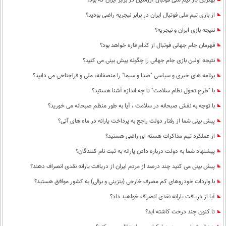
بهترین یار تیم ملی فوتبال آرژانتین در برابر ایران که بود؟
از بازی تیم ملی فوتبال ایران در برابر نیجریه راضی بودید؟
نتیجه بازی ایران و نیجریه؟
قهرمان جام جهانی فوتبال از کدام قاره خواهد بود؟
نتیجه اولین بازی جام جهانی را چگونه پیش بینی می کنید؟
برنامه های خبری و سیاسی "صدا و سیما" را منصفانه، ملی و فراجناحی می دانید؟
با "طرح تحول نظام سلامت"‌ تا چه اندازه آشنا هستید؟
با توجه به نقش صبحانه در سلامت ، آیا به طور منظم صبحانه می خورید؟
پیش بینی شما از رفتار دولت راجع به پرداخت یارانه در ماه های آتی؟
از عملکرد تیم مذاکرات هسته ای راضی هستید؟
پیشنهاد شما به دولت درباره دادن یارانه به ثبت نام کنندگان؟
پیش بینی می کنید چند درصد از مردم ایران از دریافت یارانه نقدی انصراف دهند؟
با واردات خودروهای کم مصرف خارجی (بنزینی و برقی) به کشور موافق هستید؟
آیا از دریافت یارانه نقدی انصراف خواهید داد؟
تا کنون چند درخت کاشته اید؟