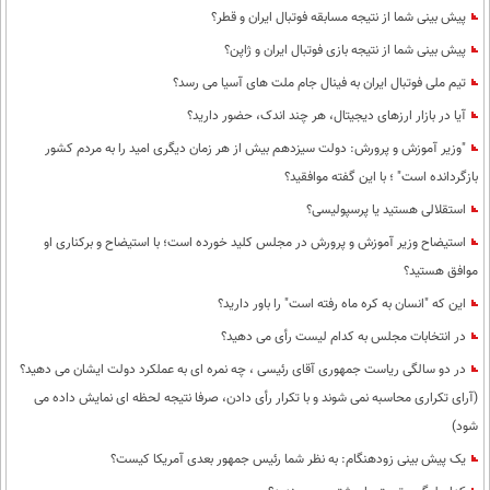
پیش بینی شما از نتیجه مسابقه فوتبال ایران و قطر؟
پیش بینی شما از نتیجه بازی فوتبال ایران و ژاپن؟
تیم ملی فوتبال ایران به فینال جام ملت های آسیا می رسد؟
آیا در بازار ارزهای دیجیتال، هر چند اندک، حضور دارید؟
"وزیر آموزش و پرورش: دولت سیزدهم بیش از هر زمان دیگری امید را به مردم کشور
بازگردانده است" ؛ با این گفته موافقید؟
استقلالی هستید یا پرسپولیسی؟
استیضاح وزیر آموزش و پرورش در مجلس کلید خورده است؛ با استیضاح و برکناری او
موافق هستید؟
این که "انسان به کره ماه رفته است" را باور دارید؟
در انتخابات مجلس به کدام لیست رأی می دهید؟
در دو سالگی ریاست جمهوری آقای رئیسی ، چه نمره ای به عملکرد دولت ایشان می دهید؟
(آرای تکراری محاسبه نمی شوند و با تکرار رأی دادن، صرفا نتیجه لحظه ای نمایش داده می
شود)
یک پیش بینی زودهنگام: به نظر شما رئیس جمهور بعدی آمریکا کیست؟