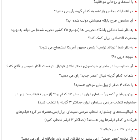
با استعفای روحانی موافقید؟
در انتخابات مجلس یازدهم به کدام گروه رأی می دهید؟
آیا مشمول طرح یارانه معیشتی دولت شده اید؟
به نظر شما تشکیل باشگاه تحریمی ها (تجمیع 25 کشور تحریم شده) می تواند به بهبود
وضعیت اقتصادی ایران کمک کند؟
به نظر شما "دونالد ترامپ" رئیس جمهور آمریکا استیضاح می شود؟
نتیجه دربی 90؟
آیا صداوسیما در ماجرای خودسوزی دختر عاشق فوتبال، توانست افکار عمومی را قانع کند؟
شما به کدام گزینه فینال "عصر جدید" رای می دهید؟
با حذف 4 صفر از پول ملی موافق هستید؟
بهترین فیلم "کمدی" سینمای ایران در سال 97 کدام بود؟ (از بین 6 فینالیست زیر در
جشنواره انتخاب مردمی سینمای ایران حداکثر 3 گزینه را انتخاب کنید)
فینالیست‌های جشنواره انتخاب مردمی سینمای ایران(سی.عصر): در گروه فیلم‌های
غیرکمدی کدام فیلم‌ها برتر هستند؟ (حداکثر 3 فیلم انتخاب کنید)
چقدر کتاب می خوانید؟
اگر برنامه "عصر جدید" را می بینید، به نظرتان کدام داور عادلانه تر رای می دهد؟