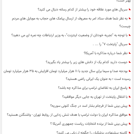
بهتر است؟
محیط زیست
سریال های مورد علاقه خود را بیشتر از کدام رسانه دنبال می کنید؟
سلامت
به نظر شما هدف ستاد امر به معروف از ارسال پیامک های حجاب به موبایل های مردم
چیست؟
فرهنگی
با توجه به "تجربه خودتان از وضعیت اینترنت"، به وزیر ارتباطات چه نمره ای می دهید؟
بین الملل
سریال "پایتخت 7" را ... .
اجتماعی
نظر شما درباره مذاکره با آمریکا؟
حیات وحش
دوست دارید کدام یک از دانش های زیر را بیشتر یاد بگیرید؟
بودجه صدا و سیما برای سال جدید با 11 هزار میلیارد تومان افزایش به 35 هزار میلیارد تومان
سیاست خارجی
رسیده است ؛ به عنوان یک ایرانی راضی هستید؟
پاسخ ایران به تقاضای ترامپ برای مذاکره چه باشد؟
با انتقال پایتخت از تهران به جایی دیگر موافقید؟
پیش بینی شما از فرجام بشار اسد در جنگ کنونی سوریه؟
موافق مذاکره ایران با دولت ترامپ با هدف تنش زدایی از روابط تهران - واشنگتن هستید؟
پیش بینی شما از برنده انتخابات ریاست جمهوری آمریکا ؟
کابینه پیشنهادی پزشکیان را چگونه ارزیابی می کنید؟