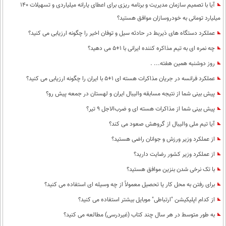
آیا با تصمیم سازمان مدیریت و برنامه ریزی برای اعطای یارانه میلیاردی و تسهیلات 140
میلیارد تومانی به خودروسازان موافق هستید؟
عملکرد دستگاه های ذیربط در حادثه سیل و توفان اخیر را چگونه ارزیابی می کنید؟
چه نمره ای به تیم مذاکره کننده ایرانی با 1+5 می دهید؟
روز دوشنبه همین هفته... .
عملکرد فرانسه در جریان مذاکرات هسته ای 1+5 با ایران را چگونه ارزیابی می کنید؟
پیش بینی شما از نتیجه مسابقه والیبال ایران و لهستان در جمعه پیش رو؟
پیش بینی شما از مذاکرات هسته ای و ضرب‌الاجل 9 تیر؟
آیا تیم ملی والیبال از گروهش صعود می کند؟
از عملکرد وزیر ورزش و جوانان راضی هستید؟
از عملکرد وزیر کشور رضایت دارید؟
با تک نرخی شدن بنزین موافق هستید؟
برای رفتن به محل کار یا تحصیل معمولاً از چه وسیله ای استفاده می کنید؟
از کدام اپلیکیشن "ارتباطی" موبایل بیشتر استفاده می کنید؟
به طور متوسط در هر سال چند کتاب (غیردرسی) مطالعه می کنید؟