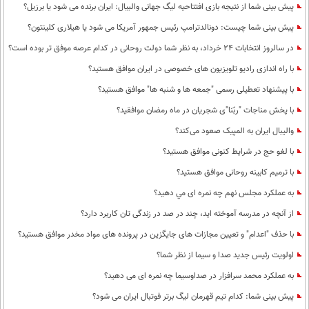
پیش بینی شما از نتیجه بازی افتتاحیه لیگ جهانی والبیال: ایران برنده می شود یا برزیل؟
پیش بینی شما چیست: دونالدترامپ رئیس جمهور آمریکا می شود یا هیلاری کلینتون؟
در سالروز انتخابات 24 خرداد، به نظر شما دولت روحانی در کدام عرصه موفق تر بوده است؟
با راه اندازی رادیو تلویزیون های خصوصی در ایران موافق هستید؟
با پیشنهاد تعطیلی رسمی "جمعه ها و شنبه ها" موافق هستید؟
با پخش مناجات "ربّنا"ی شجریان در ماه رمضان موافقید؟
والیبال ایران به المپیک صعود می‌کند؟
با لغو حج در شرایط کنونی موافق هستید؟
با ترمیم کابینه روحانی موافق هستید؟
به عملكرد مجلس نهم چه نمره ای مي دهيد؟
از آنچه در مدرسه آموخته اید، چند در صد در زندگی تان کاربرد دارد؟
با حذف "اعدام" و تعیین مجازات های جایگزین در پرونده های مواد مخدر موافق هستید؟
اولویت رئیس جدید صدا و سیما از نظر شما؟
به عملکرد محمد سرافزار در صداوسیما چه نمره ای می دهید؟
پیش بینی شما: کدام تیم قهرمان لیگ برتر فوتبال ایران می شود؟