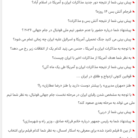
بین الملل
پیش بینی شما از نتیجه دور جدید مذاکرات ایران و آمریکا در اسلام آباد؟
حوادث
فرجام آتش بس 14 روزه؟
فرهنگ و هنر
سیاست خارجی
سلامت
پیش بینی شما از نتیجه آتش بس و مذاکرات؟
علم و دانش
یک برش دانایی
پیشنهاد شما درباره حضور یا عدم حضور تیم ملی فوتبال در جام جهانی ۲۰۲۶ ؟
قرآن
فناوری و It
محیط زیست
پیش بینی می کنید جنگ تحمیلی آمریکا و اسرائیل علیه ایران چه زمانی تمام می شود؟
گوناگون
علمی
سفر و تفریح
با توجه به مذاکرات ایران و آمریکا ، حدس می زنید کدام یک از اتفاقات زیر رخ می دهد؟
فیلم
سرگرمی
اخبار کریپتو
به نظر شما هدف آمریکا از مذاکرات اخیر با ایران چیست؟
عصر ایران 2
اقتصاد
باشگاه مغز
پیش بینی شما از نتیجه مذاکرات ایران و آمریکا طی یک ماه آتی؟
آموزش زبان
خواندنی ها و دیدنی ها
قوانین کنونی ازدواج و طلاق در ایران ...
ورزش
مجله تصویری سلاح
طنز «مهران مدیری» را بیشتر دوست دارید یا طنز «رضا عطاران» را؟
داستان کوتاه
سیاست
با توجه به مشخص شدن رقبای ایران در مرحله نخست جام جهانی فوتبال، به نظر شما تیم
پیامک
سرگرمی
ملی می تواند به مرحله بعدی صعود کند؟
روانشناسی
فناوری
پیش بینی شما از دربی؟
آشپزی
پیشنهاد شما به رئیس جمهور درباره خانم فرزانه صادق ، وزیر راه و شهرسازی؟
گوناگون
از بین 5 فیلم نامزد شده برای معرفی به اسکار امسال، به نظر شما کدام فیلم برای انتخاب
دانلود
حوادث