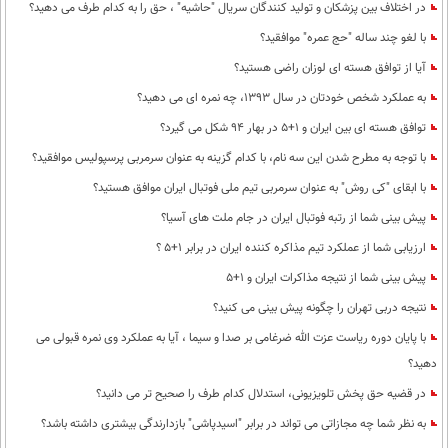
در اختلاف بین پزشکان و تولید کنندگان سریال "حاشیه" ، حق را به کدام طرف می دهید؟
با لغو چند ساله "حج عمره" موافقید؟
آیا از توافق هسته ای لوزان راضی هستید؟
به عملکرد شخص خودتان در سال 1393، چه نمره ای می دهید؟
توافق هسته ای بین ایران و 1+5 در بهار 94 شکل می گیرد؟
با توجه به مطرح شدن این سه نام، با کدام گزینه به عنوان سرمربی پرسپولیس موافقید؟
با ابقای "کی روش" به عنوان سرمربی تیم ملی فوتبال ایران موافق هستید؟
پیش بینی شما از رتبه فوتبال ایران در جام ملت های آسیا؟
ارزیابی شما از عملکرد تیم مذاکره کننده ایران در برابر 1+5 ؟
پیش بینی شما از نتیجه مذاکرات ایران و 1+5
نتیجه دربی تهران را چگونه پیش بینی می کنید؟
با پایان دوره ریاست عزت الله ضرغامی بر صدا و سیما ، آیا به عملکرد وی نمره قبولی می
دهید؟
در قضیه حق پخش تلویزیونی، استدلال کدام طرف را صحیح تر می دانید؟
به نظر شما چه مجازاتی می تواند در برابر "اسید‌پاشی" بازدارندگی بیشتری داشته باشد؟