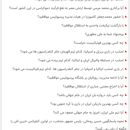
آیا برکناری محمد مرسی توسط ارتش مصر به نفع فرآیند دموکراسی در این کشور است؟
با حضور محمدجعفر کامبوزیا در هیات مدیره پرسپولیس موافقید؟
با بازگشت نیکبخت واحدی به استقلال موافقید؟
پیشنهاد شما به علی مطهری؟
چه کسی بهترین فوتبالیست دنیاست؟
امشب در بازی برزیل و اسپانیا، کدام تیم قهرمان جام کنفدراسیون ها می شود؟
امشب در مسابقه والیبال ایران و ایتالیا، کدام تیم برنده می شود؟
در بازی امشب ایتالیا و اسپانیا در جام کنفدراسیون ها، کدام تیم فینالیست می شود؟
آیا با ادامه مدیریت رویانیان بر باشگاه پرسپولیس موافقید؟
آیا با اخراج مجتبی جباری از استقلال موافقید؟
چه کسی باید دروازه بان ایران در جام جهانی باشد؟
چه کسی بهترین بازیکن ایران در بازی با کره جنوبی بود؟
آیا تیم ملی ایران، امروز به جام جهانی صعود می کند؟
نحوه پاسخگویی حسن روحانی، رئیس جمهور منتخب، در اولین کنفرانس خبری اش را
چگونه ارزیابی می کنید؟