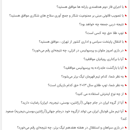
با اجرای فاز دوم هدفمندی یارانه ها موافق هستید؟
با تصویب قانونی مبنی بر ممنوعیت شکار و جمع آوری سلاح های شکاری موافق هستید؟
نتیجه دربی جمعه چه خواهد بود؟
توپ طلا حق چه کسی است؟
با انتقال پایتخت سیاسی و اداری کشور از تهران ، موافق هستید؟
در بازی امروز ملوان و پرسپولیس در انزلی، چه نتیجه‌ای رقم می‌خورد؟
آیا با برکناری رویانیان موافقید؟
آیا با بازگشت عابدزاده به پرسپولیس موافقید؟
به نظر شما، کدام تیم قهرمان لیگ برتر می‌شود؟
به نظر شما، توپ طلای سال 2013 حق کدام بازیکن است؟
از چه نوع اینترنتی استفاده می کنید؟
آیا از گروه ایران در جام جهانی (آرژانتین، بوسنی، نیجریه، ایران) رضایت دارید؟
آیا تیم ملی فوتبال ایران می تواند ازگروه خود درجام جهانی(آرژانتین،بوسنی،نیجریه) صعود
کند؟
در بازی سپاهان و استقلال در هفته هفدهم لیگ برتر، چه نتیجه‌ای رقم می‌خورد؟