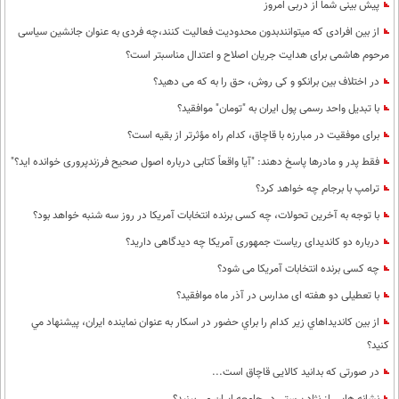
پیش بینی شما از دربی امروز
از بین افرادی که میتوانندبدون محدودیت فعالیت کنند،چه فردی به عنوان جانشین سیاسی
مرحوم هاشمی برای هدایت جریان اصلاح و اعتدال مناسبتر است؟
در اختلاف بین برانکو و کی روش، حق را به که می دهید؟
با تبدیل واحد رسمی پول ایران به "تومان" موافقید؟
برای موفقیت در مبارزه با قاچاق، کدام راه مؤثرتر از بقیه است؟
فقط پدر و مادرها پاسخ دهند: "آیا واقعاً کتابی درباره اصول صحیح فرزندپروری خوانده اید؟"
ترامپ با برجام چه خواهد کرد؟
با توجه به آخرین تحولات، چه کسی برنده انتخابات آمریکا در روز سه شنبه خواهد بود؟
درباره دو کاندیدای ریاست جمهوری آمریکا چه دیدگاهی دارید؟
چه کسی برنده انتخابات آمریکا می شود؟
با تعطیلی دو هفته ای مدارس در آذر ماه موافقید؟
از بين كانديداهاي زير كدام را براي حضور در اسكار به عنوان نماينده ايران، پيشنهاد مي
كنيد؟
در صورتی که بدانید کالایی قاچاق است...