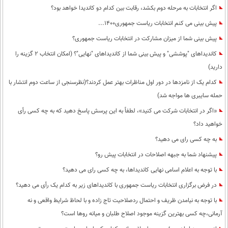
اگر انتخابات به مرحله دوم بکشد، رقابت بین کدام دو کاندیدا خواهد بود؟
پیش بینی می کنم انتخابات ریاست جمهوری1400...
پیش بینی شما از میزان مشارکت در انتخابات ریاست جمهوری؟
کاندیداهای "پوششی" و پیش بینی شما از کاندیداهای "نهایی"؟ (امکان انتخاب 2 گزینه را
دارید)
کدام یک از نامزدها در دور اول مناظرات بهتر عمل کردند؟(نظرسنجی از ساعت دوم انتشار با
حمله سایبری ها مواجه شد)
«اگر در انتخابات شرکت می کنید»، لطفاً به این پرسش پاسخ دهید که به چه کسی رأی
خواهید داد؟
به چه کسی رای می دهید؟
پیشنهاد شما به جبهه اصلاحات در انتخابات پیش رو؟
با توجه به اعلام اسامی نهایی کاندیداها، به چه کسی رای می دهید؟
در فرض برگزاری انتخابات ریاست جمهوری با کاندیداهای زیر به کدام یک رأی می دهید؟
با توجه به نیامدن ظریف و احتمال ردصلاحیت تاج زاده و با لحاظ شرایط واقعی و نه
آرمانی،چه کسی بهترین گزینه موجود اصلاح طلبان و میانه روها است؟