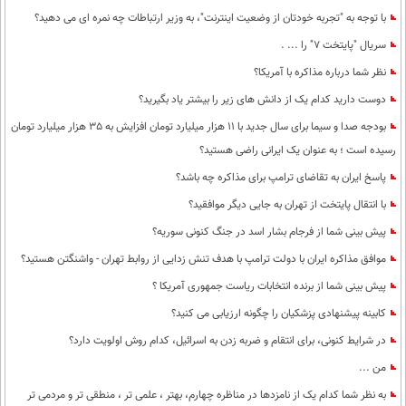
با توجه به "تجربه خودتان از وضعیت اینترنت"، به وزیر ارتباطات چه نمره ای می دهید؟
سریال "پایتخت 7" را ... .
نظر شما درباره مذاکره با آمریکا؟
دوست دارید کدام یک از دانش های زیر را بیشتر یاد بگیرید؟
بودجه صدا و سیما برای سال جدید با 11 هزار میلیارد تومان افزایش به 35 هزار میلیارد تومان
رسیده است ؛ به عنوان یک ایرانی راضی هستید؟
پاسخ ایران به تقاضای ترامپ برای مذاکره چه باشد؟
با انتقال پایتخت از تهران به جایی دیگر موافقید؟
پیش بینی شما از فرجام بشار اسد در جنگ کنونی سوریه؟
موافق مذاکره ایران با دولت ترامپ با هدف تنش زدایی از روابط تهران - واشنگتن هستید؟
پیش بینی شما از برنده انتخابات ریاست جمهوری آمریکا ؟
کابینه پیشنهادی پزشکیان را چگونه ارزیابی می کنید؟
در شرایط کنونی، برای انتقام و ضربه زدن به اسرائیل، کدام روش اولویت دارد؟
من ...
به نظر شما کدام یک از نامزدها در مناظره چهارم، بهتر ، علمی تر ، منطقی تر و مردمی تر