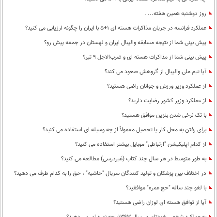
روز دوشنبه همین هفته... .
عملکرد فرانسه در جریان مذاکرات هسته ای 1+5 با ایران را چگونه ارزیابی می کنید؟
پیش بینی شما از نتیجه مسابقه والیبال ایران و لهستان در جمعه پیش رو؟
پیش بینی شما از مذاکرات هسته ای و ضرب‌الاجل 9 تیر؟
آیا تیم ملی والیبال از گروهش صعود می کند؟
از عملکرد وزیر ورزش و جوانان راضی هستید؟
از عملکرد وزیر کشور رضایت دارید؟
با تک نرخی شدن بنزین موافق هستید؟
برای رفتن به محل کار یا تحصیل معمولاً از چه وسیله ای استفاده می کنید؟
از کدام اپلیکیشن "ارتباطی" موبایل بیشتر استفاده می کنید؟
به طور متوسط در هر سال چند کتاب (غیردرسی) مطالعه می کنید؟
در اختلاف بین پزشکان و تولید کنندگان سریال "حاشیه" ، حق را به کدام طرف می دهید؟
با لغو چند ساله "حج عمره" موافقید؟
آیا از توافق هسته ای لوزان راضی هستید؟