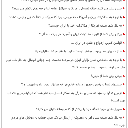
پیشنهاد شما درباره حضور یا عدم حضور تیم ملی فوتبال در جام جهانی ۲۰۲۶ ؟
محیط زیست
پیش بینی می کنید جنگ تحمیلی آمریکا و اسرائیل علیه ایران چه زمانی تمام می شود؟
سلامت
با توجه به مذاکرات ایران و آمریکا ، حدس می زنید کدام یک از اتفاقات زیر رخ می دهد؟
به نظر شما هدف آمریکا از مذاکرات اخیر با ایران چیست؟
فرهنگی
پیش بینی شما از نتیجه مذاکرات ایران و آمریکا طی یک ماه آتی؟
بین الملل
قوانین کنونی ازدواج و طلاق در ایران ...
اجتماعی
طنز «مهران مدیری» را بیشتر دوست دارید یا طنز «رضا عطاران» را؟
حیات وحش
با توجه به مشخص شدن رقبای ایران در مرحله نخست جام جهانی فوتبال، به نظر شما تیم
ملی می تواند به مرحله بعدی صعود کند؟
سیاست خارجی
پیش بینی شما از دربی؟
پیشنهاد شما به رئیس جمهور درباره خانم فرزانه صادق ، وزیر راه و شهرسازی؟
از بین 5 فیلم نامزد شده برای معرفی به اسکار امسال، به نظر شما کدام فیلم برای انتخاب
بهتر است؟
سریال های مورد علاقه خود را بیشتر از کدام رسانه دنبال می کنید؟
به نظر شما هدف ستاد امر به معروف از ارسال پیامک های حجاب به موبایل های مردم
چیست؟