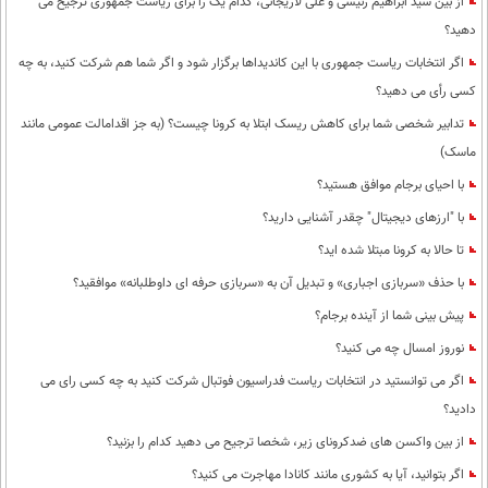
از بین سید ابراهیم رئیسی و علی لاریجانی، کدام یک را برای ریاست جمهوری ترجیح می
دهید؟
اگر انتخابات ریاست جمهوری با این کاندیداها برگزار شود و اگر شما هم شرکت کنید، به چه
کسی رأی می دهید؟
تدابیر شخصی شما برای کاهش ریسک ابتلا به کرونا چیست؟ (به جز اقدامالت عمومی مانند
ماسک)
با احیای برجام موافق هستید؟
با "ارزهای دیجیتال" چقدر آشنایی دارید؟
تا حالا به کرونا مبتلا شده اید؟
با حذف «سربازی اجباری» و تبدیل آن به «سربازی حرفه ای داوطلبانه» موافقید؟
پیش بینی شما از آینده برجام؟
نوروز امسال چه می کنید؟
اگر می توانستید در انتخابات ریاست فدراسیون فوتبال شرکت کنید به چه کسی رای می
دادید؟
از بین واکسن های ضدکرونای زیر، شخصا ترجیح می دهید کدام را بزنید؟
اگر بتوانید، آیا به کشوری مانند کانادا مهاجرت می کنید؟