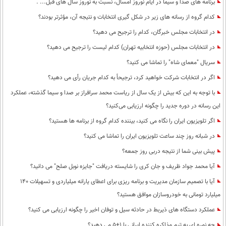
برنامه های صدا و سیما در ایام نوروز امسال، نسبت به نوروز سال های قبل... .
کدام گروه از رسانه های زیر در شکل گیری انتخابات و نتیجه آن، مؤثرتر بودند؟
در انتخابات مجلس خبرگان، کدام را ترجیح می دهید؟
در انتخابات مجلس (حوزه انتخابیه تهران) کدام لیست را ترجیح می دهید؟
سریال "معمای شاه" را تماشا می کنید؟
اگر در انتخابات شرکت خواهید کرد، ترجیحاً به کدام جریان رأی می دهید؟
با توجه به این که بیش از یک سال از ریاست محمد سرافراز بر صدا و سیما گذشته، عملکرد
این رسانه در دوره جدید را چگونه ارزیابی می‌کنید؟
اگر تلویزیون ایران را نگاه می کنید، بیننده کدام گروه از برنامه ها هستید؟
در شبانه روز چند ساعت تلویزیون ایران را تماشا می کنید؟
پیش بینی شما از نتیجه دربی روز جمعه؟
آیا محمد جواد ظریف و جان کری را شایسته دریافت "جایزه نوبل صلح" می دانید؟
آیا با تصمیم سازمان مدیریت و برنامه ریزی برای اعطای یارانه میلیاردی و تسهیلات 140
میلیارد تومانی به خودروسازان موافق هستید؟
عملکرد دستگاه های ذیربط در حادثه سیل و توفان اخیر را چگونه ارزیابی می کنید؟
چه نمره ای به تیم مذاکره کننده ایرانی با 1+5 می دهید؟