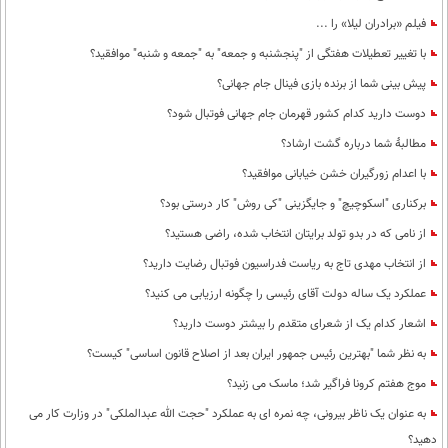
فیلم «برادران لیلا» را ...
با تغییر تعطیلات هفتگی از "پنجشنبه و جمعه" به "جمعه و شنبه" موافقید؟
پیش بینی شما از برنده بازی فینال جام جهانی؟
دوست دارید کدام کشور قهرمان جام جهانی فوتبال شود؟
مطالبۀ شما درباره گشت ارشاد؟
با اعدام زورگیران خشن خیابانی موافقید؟
برکناری "اسکوچیچ" و جایگزینی "کی روش" کار درستی بود؟
از نامی که در بدو تولد برایتان انتخاب شده، راضی هستید؟
از انتخاب مهدی تاج به ریاست فدراسیون فوتبال رضایت دارید؟
عملکرد یک ساله دولت آقای رئیسی را چگونه ارزیابی می کنید؟
اشعار کدام یک از شعرای متقدم را بیشتر دوست دارید؟
به نظر شما "بهترین رئیس جمهور ایران بعد از اصلاح قانون اساسی" کیست؟
موج هفتم کرونا فراگیر شد؛ ماسک می زنید؟
به عنوان یک ناظر بیرونی، چه نمره ای به عملکرد "حجت الله عبدالملکی" در وزارت کار می
دهید؟