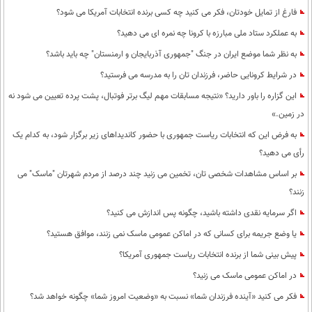
فارغ از تمایل خودتان، فکر می کنید چه کسی برنده انتخابات آمریکا می شود؟
به عملکرد ستاد ملی مبارزه با کرونا چه نمره ای می دهید؟
به نظر شما موضع ایران در جنگ "جمهوری آذربایجان و ارمنستان" چه باید باشد؟
در شرایط کرونایی حاضر، فرزندان تان را به مدرسه می فرستید؟
این گزاره را باور دارید؟ «نتیجه مسابقات مهم لیگ برتر فوتبال، پشت پرده تعیین می شود نه
در زمین.»
به فرض این که انتخابات ریاست جمهوری با حضور کاندیداهای زیر برگزار شود، به کدام یک
رأی می دهید؟
بر اساس مشاهدات شخصی تان، تخمین می زنید چند درصد از مردم شهرتان "ماسک" می
زنند؟
اگر سرمایه نقدی داشته باشید، چگونه پس اندازش می کنید؟
یا وضع جریمه برای کسانی که در اماکن عمومی ماسک نمی زنند، موافق هستید؟
پیش بینی شما از برنده انتخابات ریاست جمهوری آمریکا؟
در اماکن عمومی ماسک می زنید؟
فکر می کنید «آینده فرزندان شما» نسبت به «وضعیت امروز شما» چگونه خواهد شد؟