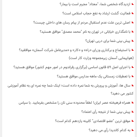
ازدیدگاه شخصی شما، "معتاد" مجرم است یا بیمار؟
فعالیت گشت ارشاد به نفع حجاب اسلامی است؟
اصلی ترین علت عدم استقبال مردم از پیام رسان های داخلی چیست؟
با نامگذاری خیابانی در تهران به نام "محمد مصدق" موافق هستید؟
پیش بینی شما برای دربی تهران؟
با استیضاح و برکناری وزرای «راه» و «کار» و «مدیرعامل شرکت آسمان» موافقید؟
(هواپیمایی آسمان زیرمجموعه وزارت کار است)
با اجرای اصل 59 قانون اساسی (برگزاری رفراندوم در امور مهم کشور) موافق هستید؟
با تعطیلات زمستانی یک ماهه مدارس موافق هستید؟
سال ها، آموزش و پرورش به شما نمره داده است؛ اینک شما چه نمره ای به نظام آموزشی
کشور می دهید؟
همراه فرهیخته عصر ایران! لطفاً محدوده سنی تان را مشخص بفرمایید. با سپاس
پیش بینی شما از نتیجه رأی اعتماد؟
موفق ترین "عضو اقتصادی" کابینه یازدهم کدام است؟
به کدام کاندیدا رأی می دهید؟