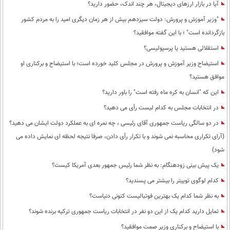
آیا در بازار ارزهای دیجیتال، هر چند اندک، حضور دارید؟
"وزیر آموزش و پرورش: دولت سیزدهم بیش از هر زمان دیگری امید را به مردم کشور
بازگردانده است" ؛ با این گفته موافقید؟
استقلالی هستید یا پرسپولیسی؟
استیضاح وزیر آموزش و پرورش در مجلس کلید خورده است؛ با استیضاح و برکناری او
موافق هستید؟
این که "انسان به کره ماه رفته است" را باور دارید؟
در انتخابات مجلس به کدام لیست رأی می دهید؟
در دو سالگی ریاست جمهوری آقای رئیسی ، چه نمره ای به عملکرد دولت ایشان می دهید؟
(آرای تکراری محاسبه نمی شوند و با تکرار رأی دادن، صرفا نتیجه لحظه ای نمایش داده می
شود)
یک پیش بینی زودهنگام: به نظر شما رئیس جمهور بعدی آمریکا کیست؟
کدام لوگوی توییتر را بیشتر می پسندید؟
به نظر شما کدام یک بهترین فوتبالیست کنونی دنیاست؟
تمایل دارید کدام یک از این دو نفر در انتخابات ریاست جمهوری ترکیه برنده شوند؟
با استیضاح و برکناری وزیر صمت موافقید؟