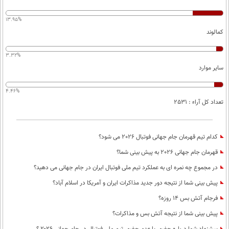
بین الملل
حوادث
فرهنگ و هنر
13.95%
سیاست خارجی
سلامت
کمالوند
علم و دانش
یک برش دانایی
قرآن
فناوری و It
3.32%
محیط زیست
سایر موارد
گوناگون
علمی
سفر و تفریح
فیلم
سرگرمی
4.46%
اخبار کریپتو
تعداد کل آراء : 2531
عصر ایران 2
اقتصاد
باشگاه مغز
آموزش زبان
خواندنی ها و دیدنی ها
ورزش
مجله تصویری سلاح
کدام تیم قهرمان جام جهانی فوتبال 2026 می شود؟
داستان کوتاه
سیاست
قهرمان جام جهانی 2026 به پیش بینی شما؟
پیامک
سرگرمی
در مجموع چه نمره ای به عملکرد تیم ملی فوتبال ایران در جام جهانی می دهید؟
روانشناسی
پیش بینی شما از نتیجه دور جدید مذاکرات ایران و آمریکا در اسلام آباد؟
فناوری
فرجام آتش بس 14 روزه؟
آشپزی
گوناگون
پیش بینی شما از نتیجه آتش بس و مذاکرات؟
دانلود
حوادث