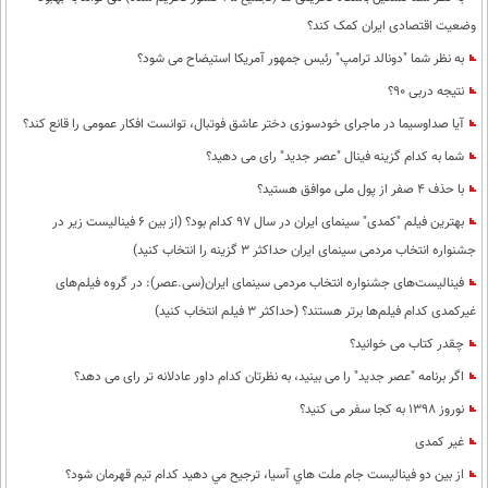
وضعیت اقتصادی ایران کمک کند؟
به نظر شما "دونالد ترامپ" رئیس جمهور آمریکا استیضاح می شود؟
نتیجه دربی 90؟
آیا صداوسیما در ماجرای خودسوزی دختر عاشق فوتبال، توانست افکار عمومی را قانع کند؟
شما به کدام گزینه فینال "عصر جدید" رای می دهید؟
با حذف 4 صفر از پول ملی موافق هستید؟
بهترین فیلم "کمدی" سینمای ایران در سال 97 کدام بود؟ (از بین 6 فینالیست زیر در
جشنواره انتخاب مردمی سینمای ایران حداکثر 3 گزینه را انتخاب کنید)
فینالیست‌های جشنواره انتخاب مردمی سینمای ایران(سی.عصر): در گروه فیلم‌های
غیرکمدی کدام فیلم‌ها برتر هستند؟ (حداکثر 3 فیلم انتخاب کنید)
چقدر کتاب می خوانید؟
اگر برنامه "عصر جدید" را می بینید، به نظرتان کدام داور عادلانه تر رای می دهد؟
نوروز 1398 به کجا سفر می کنید؟
غیر کمدی
از بين دو فيناليست جام ملت هاي آسيا، ترجيح مي دهيد كدام تيم قهرمان شود؟