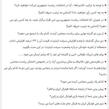
با توجه به ترکیب کاندیداها ، آیا در انتخابات ریاست جمهوری شرکت خواهید کرد؟
به چه کسی رأی خواهید داد؟ (اسامی به ترتیب حروف الفبا)
در صورتی که انتخابات ریاست جمهوری بین این افراد برگزار شود، به چه کسی رای می
دهید؟ (اسامی به ترتیب حروف الفبا)
از بین دو گزینه نهایی برای ریاست مجلس آینده، کدام یک را ترجیح می دهید؟
دی سال گذشته، با وعده افزایش سرعت اینترنت، قیمت آن را 34 درصد افزایش دادند.
منصفانه از تجربه خودتان درباره وضعیت سرعت اینترنت در این مدت بگویید.
پیام های تبریک طولانی، ادبی و کلیشه ای عید را که برایم ارسال می شود ... .
در نظرسنجی اول، قالیباف و متکی بیشترین آراء را در خصوص احتمال ریاست مجلس
دوازدهم به دست آوردند؛ اگر شما نماینده مردم در مجلس بودید، بین این دو به کدام رأی می
دادید؟
کدام یک رئیس مجلس آینده می شود؟
پیش بینی شما از نتیجه مسابقه فوتبال ایران و قطر؟
پیش بینی شما از نتیجه بازی فوتبال ایران و ژاپن؟
تیم ملی فوتبال ایران به فینال جام ملت های آسیا می رسد؟