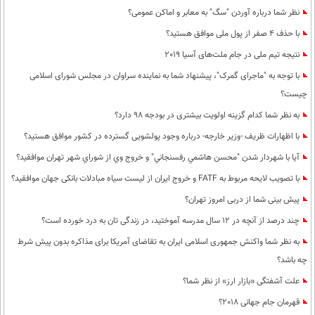
نظر شما درباره آوردن "سگ" به معابر و اماکن عمومی؟
با حذف 4 صفر از پول ملی موافق هستید؟
نتیجه تیم ملی در جام ملت‌های آسیا 2019
با توجه به "ماجرای گمرک"، پیشنهاد شما به نماینده سراوان در مجلس شورای اسلامی
چیست؟
به نظر شما كدام گزینه اولویت بیشتری در بودجه 98 دارد؟
با اظهارات ظریف -وزیر خارجه- درباره وجود پولشویی گسترده در کشور موافق هستید؟
آيا با شهردار شدن "محسن هاشمي رفسنجاني" و خروج وي از شوراي شهر تهران موافقيد؟
با تصویب لایحه مربوط به FATF و خروج ایران از لیست سیاه مبادلات بانکی جهان موافقید؟
پیش بینی شما از دربی امروز تهران؟
چند درصد از آنچه در 12 سال مدرسه آموختید، در زندگی تان به درد خورده است؟
به نظر شما واکنش جمهوری اسلامی ایران به تقاضای آمریکا برای مذاکره بدون پیش شرط
چه باشد؟
علت آشفتگی «بازار ارز» از نظر شما؟
قهرمان جام جهانی 2018؟