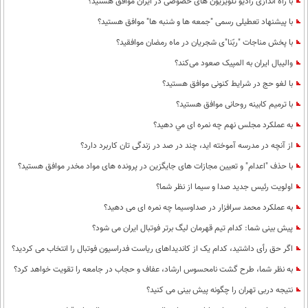
با راه اندازی رادیو تلویزیون های خصوصی در ایران موافق هستید؟
با پیشنهاد تعطیلی رسمی "جمعه ها و شنبه ها" موافق هستید؟
با پخش مناجات "ربّنا"ی شجریان در ماه رمضان موافقید؟
والیبال ایران به المپیک صعود می‌کند؟
با لغو حج در شرایط کنونی موافق هستید؟
با ترمیم کابینه روحانی موافق هستید؟
به عملكرد مجلس نهم چه نمره ای مي دهيد؟
از آنچه در مدرسه آموخته اید، چند در صد در زندگی تان کاربرد دارد؟
با حذف "اعدام" و تعیین مجازات های جایگزین در پرونده های مواد مخدر موافق هستید؟
اولویت رئیس جدید صدا و سیما از نظر شما؟
به عملکرد محمد سرافزار در صداوسیما چه نمره ای می دهید؟
پیش بینی شما: کدام تیم قهرمان لیگ برتر فوتبال ایران می شود؟
اگر حق رأی داشتید، کدام یک از کاندیداهای ریاست فدراسیون فوتبال را انتخاب می کردید؟
به نظر شما، طرح گشت نامحسوس ارشاد، عفاف و حجاب در جامعه را تقویت خواهد کرد؟
نتیجه دربی تهران را چگونه پیش بینی می کنید؟