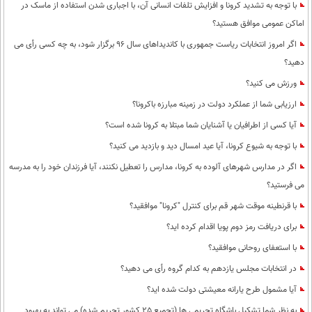
با توجه به تشدید کرونا و افزایش تلفات انسانی آن، با اجباری شدن استفاده از ماسک در
اماکن عمومی موافق هستید؟
اگر امروز انتخابات ریاست جمهوری با کاندیداهای سال 96 برگزار شود، به چه کسی رأی می
دهید؟
ورزش می کنید؟
ارزیابی شما از عملکرد دولت در زمینه مبارزه باکرونا؟
آیا کسی از اطرافیان یا آشنایان شما مبتلا به کرونا شده است؟
با توجه به شیوع کرونا، آیا عید امسال دید و بازدید می کنید؟
اگر در مدارس شهرهای آلوده به کرونا، مدارس را تعطیل نکنند، آیا فرزندان خود را به مدرسه
می فرستید؟
با قرنطینه موقت شهر قم برای کنترل "کرونا" موافقید؟
برای دریافت رمز دوم پویا اقدام کرده اید؟
با استعفای روحانی موافقید؟
در انتخابات مجلس یازدهم به کدام گروه رأی می دهید؟
آیا مشمول طرح یارانه معیشتی دولت شده اید؟
به نظر شما تشکیل باشگاه تحریمی ها (تجمیع 25 کشور تحریم شده) می تواند به بهبود