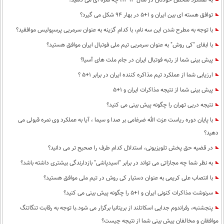
به عملکرد شخص خودتان در سال 1393، چه نمره ای می دهید؟
توافق هسته ای بین ایران و 1+5 در بهار 94 شکل می گیرد؟
با توجه به مطرح شدن این سه نام، با کدام گزینه به عنوان سرمربی پرسپولیس موافقید؟
با ابقای "کی روش" به عنوان سرمربی تیم ملی فوتبال ایران موافق هستید؟
پیش بینی شما از رتبه فوتبال ایران در جام ملت های آسیا؟
ارزیابی شما از عملکرد تیم مذاکره کننده ایران در برابر 1+5 ؟
پیش بینی شما از نتیجه مذاکرات ایران و 1+5
نتیجه دربی تهران را چگونه پیش بینی می کنید؟
با پایان دوره ریاست عزت الله ضرغامی بر صدا و سیما ، آیا به عملکرد وی نمره قبولی می
دهید؟
در قضیه حق پخش تلویزیونی، استدلال کدام طرف را صحیح تر می دانید؟
به نظر شما چه مجازاتی می تواند در برابر "اسید‌پاشی" بازدارندگی بیشتری داشته باشد؟
با انتصاب علی کریمی به عنوان دستیار کی روش در تیم ملی موافق هستید؟
سرنوشت مذاکرات کنونی ایران و 1+5 را چگونه پیش بینی می کنید؟
پنجشنبه، رفراندوم جدایی اسکاتلند از بریتانیا برگزار می شود.با توجه به رقابت تنگاتنگ
موافقان و مخالفان پیش بینی شما از نتیجه چیست؟