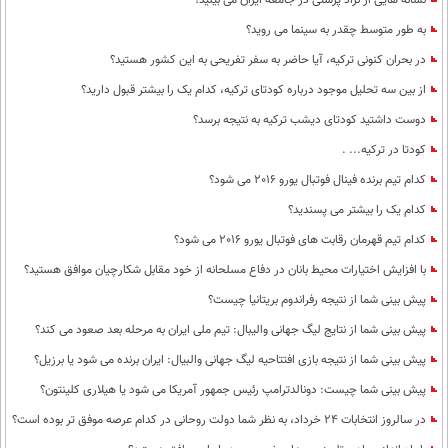
نشانه هایی از نژاد پرستی در جامعه ایران می بینید؟
به طور متوسط چقدر به سینما می روید؟
در بحران کنونی ترکیه، آیا حاضر به سفر تفریحی به این کشور هستید؟
از بین سه تحلیل موجود درباره کودتای ترکیه، کدام یک را بیشتر قبول دارید؟
دوست داشتید کودتای دیشب ترکیه به نتیجه برسد؟
کودتا در ترکیه... .
کدام تیم برنده فینال فوتبال یورو 2016 می شود؟
کدام یک را بیشتر می پسندید؟
کدام تیم قهرمان رقابت های فوتبال یورو 2016 می شود؟
با افزایش اختیارات محیط‌ بانان در دفاع مسلحانه از خود مقابل شکارچیان موافق هستید؟
پیش بینی شما از نتیجه رفراندوم بریتانیا چیست؟
پيش بينی شما از نتايج ليگ جهانی واليبال: تيم ملی ايران به مرحله بعد صعود می كند؟
پیش بینی شما از نتیجه بازی افتتاحیه لیگ جهانی والبیال: ایران برنده می شود یا برزیل؟
پیش بینی شما چیست: دونالدترامپ رئیس جمهور آمریکا می شود یا هیلاری کلینتون؟
در سالروز انتخابات 24 خرداد، به نظر شما دولت روحانی در کدام عرصه موفق تر بوده است؟