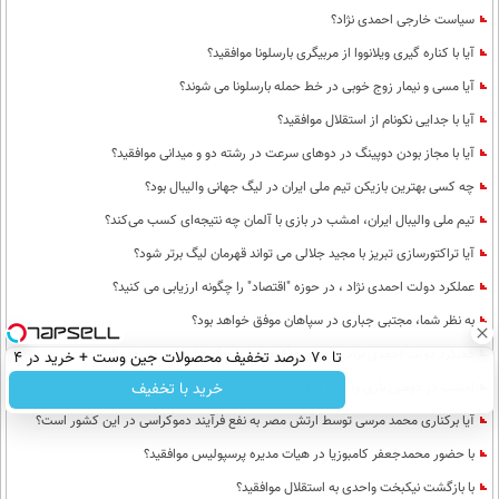
سیاست خارجی احمدی نژاد؟
آیا با کناره گیری ویلانووا از مربیگری بارسلونا موافقید؟
آیا مسی و نیمار زوج خوبی در خط حمله بارسلونا می شوند؟
آیا با جدایی نکونام از استقلال موافقید؟
آیا با مجاز بودن دوپینگ در دوهای سرعت در رشته دو و میدانی موافقید؟
چه کسی بهترین بازیکن تیم ملی ایران در لیگ جهانی والیبال بود؟
تیم ملی والیبال ایران، امشب در بازی با آلمان چه نتیجه‌ای کسب می‌کند؟
آیا تراکتورسازی تبریز با مجید جلالی می تواند قهرمان لیگ برتر شود؟
عملکرد دولت احمدی نژاد ، در حوزه "اقتصاد" را چگونه ارزیابی می کنید؟
به نظر شما، مجتبی جباری در سپاهان موفق خواهد بود؟
عملکرد دولت احمدی نژاد ، در حوزه "فرهنگ" را چگونه ارزیابی می کنید؟
تا 70 درصد تخفیف محصولات جین وست + خرید در 4
قسط
امشب در دومین بازی والیبال ایران و کوبا، کدام تیم برنده می شود؟
خرید با تخفیف
آیا برکناری محمد مرسی توسط ارتش مصر به نفع فرآیند دموکراسی در این کشور است؟
با حضور محمدجعفر کامبوزیا در هیات مدیره پرسپولیس موافقید؟
با بازگشت نیکبخت واحدی به استقلال موافقید؟