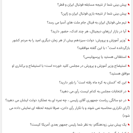
پیش بینی شما از نتیجه مسابقه فوتبال ایران و قطر؟
پیش بینی شما از نتیجه بازی فوتبال ایران و ژاپن؟
تیم ملی فوتبال ایران به فینال جام ملت های آسیا می رسد؟
آیا در بازار ارزهای دیجیتال، هر چند اندک، حضور دارید؟
"وزیر آموزش و پرورش: دولت سیزدهم بیش از هر زمان دیگری امید را به مردم کشور
بازگردانده است" ؛ با این گفته موافقید؟
استقلالی هستید یا پرسپولیسی؟
استیضاح وزیر آموزش و پرورش در مجلس کلید خورده است؛ با استیضاح و برکناری او
موافق هستید؟
این که "انسان به کره ماه رفته است" را باور دارید؟
در انتخابات مجلس به کدام لیست رأی می دهید؟
در دو سالگی ریاست جمهوری آقای رئیسی ، چه نمره ای به عملکرد دولت ایشان می دهید؟
(آرای تکراری محاسبه نمی شوند و با تکرار رأی دادن، صرفا نتیجه لحظه ای نمایش داده می
شود)
یک پیش بینی زودهنگام: به نظر شما رئیس جمهور بعدی آمریکا کیست؟