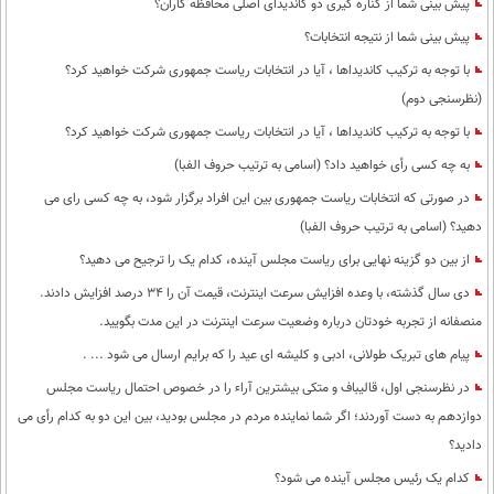
پیش بینی شما از کناره گیری دو کاندیدای اصلی محافظه کاران؟
پیش بینی شما از نتیجه انتخابات؟
با توجه به ترکیب کاندیداها ، آیا در انتخابات ریاست جمهوری شرکت خواهید کرد؟
(نظرسنجی دوم)
با توجه به ترکیب کاندیداها ، آیا در انتخابات ریاست جمهوری شرکت خواهید کرد؟
به چه کسی رأی خواهید داد؟ (اسامی به ترتیب حروف الفبا)
در صورتی که انتخابات ریاست جمهوری بین این افراد برگزار شود، به چه کسی رای می
دهید؟ (اسامی به ترتیب حروف الفبا)
از بین دو گزینه نهایی برای ریاست مجلس آینده، کدام یک را ترجیح می دهید؟
دی سال گذشته، با وعده افزایش سرعت اینترنت، قیمت آن را 34 درصد افزایش دادند.
منصفانه از تجربه خودتان درباره وضعیت سرعت اینترنت در این مدت بگویید.
پیام های تبریک طولانی، ادبی و کلیشه ای عید را که برایم ارسال می شود ... .
در نظرسنجی اول، قالیباف و متکی بیشترین آراء را در خصوص احتمال ریاست مجلس
دوازدهم به دست آوردند؛ اگر شما نماینده مردم در مجلس بودید، بین این دو به کدام رأی می
دادید؟
کدام یک رئیس مجلس آینده می شود؟