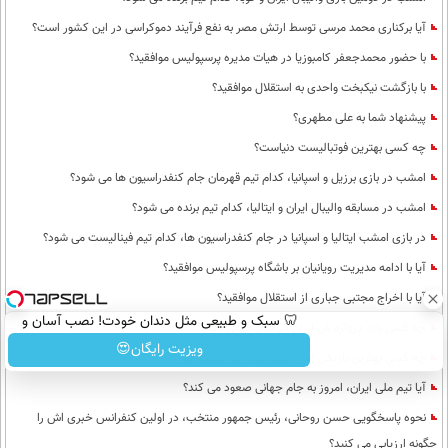
آیا برکناری محمد مرسی توسط ارتش مصر به نفع فرآیند دموکراسی در این کشور است؟
با حضور محمدجعفر کامبوزیا در هیات مدیره پرسپولیس موافقید؟
با بازگشت نیکبخت واحدی به استقلال موافقید؟
پیشنهاد شما به علی مطهری؟
چه کسی بهترین فوتبالیست دنیاست؟
امشب در بازی برزیل و اسپانیا، کدام تیم قهرمان جام کنفدراسیون ها می شود؟
امشب در مسابقه والیبال ایران و ایتالیا، کدام تیم برنده می شود؟
در بازی امشب ایتالیا و اسپانیا در جام کنفدراسیون ها، کدام تیم فینالیست می شود؟
آیا با ادامه مدیریت رویانیان بر باشگاه پرسپولیس موافقید؟
آیا با اخراج مجتبی جباری از استقلال موافقید؟
🦷 سبک و طبیعی مثل دندان خودت! نصب آسان و
چه کسی باید دروازه بان ایران در جام جهانی باشد؟
پرداخت اقساطی 💳 📍 تهران
ویزیت رایگان😍
چه کسی بهترین بازیکن ایران در بازی با کره جنوبی بود؟
آیا تیم ملی ایران، امروز به جام جهانی صعود می کند؟
نحوه پاسخگویی حسن روحانی، رئیس جمهور منتخب، در اولین کنفرانس خبری اش را
چگونه ارزیابی می کنید؟