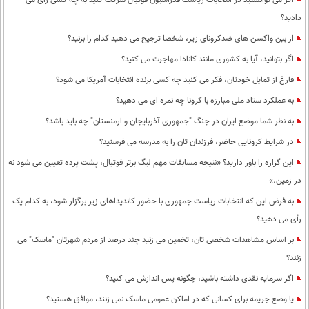
اگر می توانستید در انتخابات ریاست فدراسیون فوتبال شرکت کنید به چه کسی رای می
دادید؟
از بین واکسن های ضدکرونای زیر، شخصا ترجیح می دهید کدام را بزنید؟
اگر بتوانید، آیا به کشوری مانند کانادا مهاجرت می کنید؟
فارغ از تمایل خودتان، فکر می کنید چه کسی برنده انتخابات آمریکا می شود؟
به عملکرد ستاد ملی مبارزه با کرونا چه نمره ای می دهید؟
به نظر شما موضع ایران در جنگ "جمهوری آذربایجان و ارمنستان" چه باید باشد؟
در شرایط کرونایی حاضر، فرزندان تان را به مدرسه می فرستید؟
این گزاره را باور دارید؟ «نتیجه مسابقات مهم لیگ برتر فوتبال، پشت پرده تعیین می شود نه
در زمین.»
به فرض این که انتخابات ریاست جمهوری با حضور کاندیداهای زیر برگزار شود، به کدام یک
رأی می دهید؟
بر اساس مشاهدات شخصی تان، تخمین می زنید چند درصد از مردم شهرتان "ماسک" می
زنند؟
اگر سرمایه نقدی داشته باشید، چگونه پس اندازش می کنید؟
یا وضع جریمه برای کسانی که در اماکن عمومی ماسک نمی زنند، موافق هستید؟