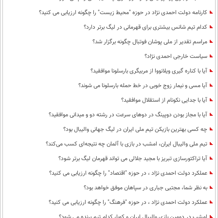
کارنامه دولت احمدی نژاد در حوزه "محیط زیست" را چگونه ارزیابی می کنید؟
کدام تیم شانس بیشتری برای قهرمانی در لیگ برتر دارد؟
مراسم تقدیر از ملی پوشان فوتبال چگونه برگزار شد؟
سیاست خارجی احمدی نژاد؟
آیا با کناره گیری ویلانووا از مربیگری بارسلونا موافقید؟
آیا مسی و نیمار زوج خوبی در خط حمله بارسلونا می شوند؟
آیا با جدایی نکونام از استقلال موافقید؟
آیا با مجاز بودن دوپینگ در دوهای سرعت در رشته دو و میدانی موافقید؟
چه کسی بهترین بازیکن تیم ملی ایران در لیگ جهانی والیبال بود؟
تیم ملی والیبال ایران، امشب در بازی با آلمان چه نتیجه‌ای کسب می‌کند؟
آیا تراکتورسازی تبریز با مجید جلالی می تواند قهرمان لیگ برتر شود؟
عملکرد دولت احمدی نژاد ، در حوزه "اقتصاد" را چگونه ارزیابی می کنید؟
به نظر شما، مجتبی جباری در سپاهان موفق خواهد بود؟
عملکرد دولت احمدی نژاد ، در حوزه "فرهنگ" را چگونه ارزیابی می کنید؟
امشب در دومین بازی والیبال ایران و کوبا، کدام تیم برنده می شود؟