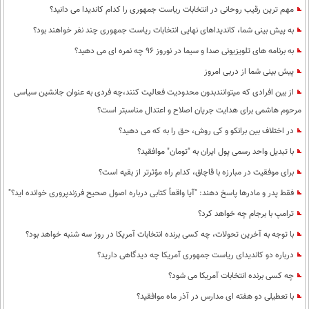
مهم ترین رقیب روحانی در انتخابات ریاست جمهوری را کدام کاندیدا می دانید؟
به پیش بینی شما، کاندیداهای نهایی انتخابات ریاست جمهوری چند نفر خواهند بود؟
به برنامه های تلویزیونی صدا و سیما در نوروز 96 چه نمره ای می دهید؟
پیش بینی شما از دربی امروز
از بین افرادی که میتوانندبدون محدودیت فعالیت کنند،چه فردی به عنوان جانشین سیاسی
مرحوم هاشمی برای هدایت جریان اصلاح و اعتدال مناسبتر است؟
در اختلاف بین برانکو و کی روش، حق را به که می دهید؟
با تبدیل واحد رسمی پول ایران به "تومان" موافقید؟
برای موفقیت در مبارزه با قاچاق، کدام راه مؤثرتر از بقیه است؟
فقط پدر و مادرها پاسخ دهند: "آیا واقعاً کتابی درباره اصول صحیح فرزندپروری خوانده اید؟"
ترامپ با برجام چه خواهد کرد؟
با توجه به آخرین تحولات، چه کسی برنده انتخابات آمریکا در روز سه شنبه خواهد بود؟
درباره دو کاندیدای ریاست جمهوری آمریکا چه دیدگاهی دارید؟
چه کسی برنده انتخابات آمریکا می شود؟
با تعطیلی دو هفته ای مدارس در آذر ماه موافقید؟