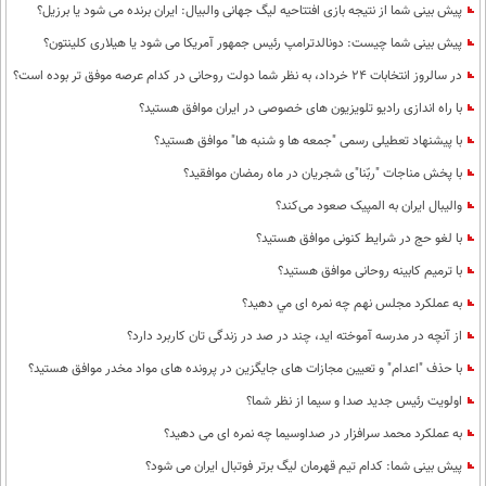
پیش بینی شما از نتیجه بازی افتتاحیه لیگ جهانی والبیال: ایران برنده می شود یا برزیل؟
پیش بینی شما چیست: دونالدترامپ رئیس جمهور آمریکا می شود یا هیلاری کلینتون؟
در سالروز انتخابات 24 خرداد، به نظر شما دولت روحانی در کدام عرصه موفق تر بوده است؟
با راه اندازی رادیو تلویزیون های خصوصی در ایران موافق هستید؟
با پیشنهاد تعطیلی رسمی "جمعه ها و شنبه ها" موافق هستید؟
با پخش مناجات "ربّنا"ی شجریان در ماه رمضان موافقید؟
والیبال ایران به المپیک صعود می‌کند؟
با لغو حج در شرایط کنونی موافق هستید؟
با ترمیم کابینه روحانی موافق هستید؟
به عملكرد مجلس نهم چه نمره ای مي دهيد؟
از آنچه در مدرسه آموخته اید، چند در صد در زندگی تان کاربرد دارد؟
با حذف "اعدام" و تعیین مجازات های جایگزین در پرونده های مواد مخدر موافق هستید؟
اولویت رئیس جدید صدا و سیما از نظر شما؟
به عملکرد محمد سرافزار در صداوسیما چه نمره ای می دهید؟
پیش بینی شما: کدام تیم قهرمان لیگ برتر فوتبال ایران می شود؟