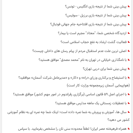
پیش بینی شما از نتیجه بازی انگلیس - تونس؟
پیش بینی شما از نتیجه بازی برزیل - سوئیس؟
پیش بینی شما از نتیجه بازی افتتاحیه جام جهانی فوتبال؟
ازدیدگاه شخصی شما، "معتاد" مجرم است یا بیمار؟
فعالیت گشت ارشاد به نفع حجاب اسلامی است؟
اصلی ترین علت عدم استقبال مردم از پیام رسان های داخلی چیست؟
با نامگذاری خیابانی در تهران به نام "محمد مصدق" موافق هستید؟
پیش بینی شما برای دربی تهران؟
با استیضاح و برکناری وزرای «راه» و «کار» و «مدیرعامل شرکت آسمان» موافقید؟
(هواپیمایی آسمان زیرمجموعه وزارت کار است)
با اجرای اصل 59 قانون اساسی (برگزاری رفراندوم در امور مهم کشور) موافق هستید؟
با تعطیلات زمستانی یک ماهه مدارس موافق هستید؟
سال ها، آموزش و پرورش به شما نمره داده است؛ اینک شما چه نمره ای به نظام آموزشی
کشور می دهید؟
همراه فرهیخته عصر ایران! لطفاً محدوده سنی تان را مشخص بفرمایید. با سپاس