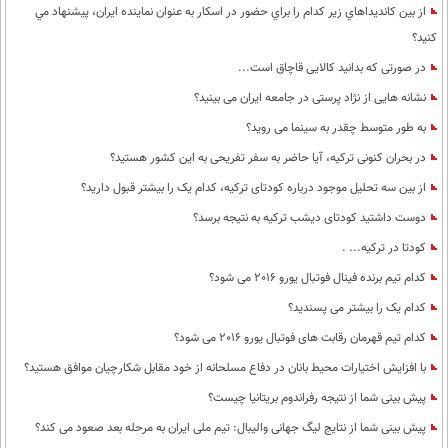
از بين كانديداهاي زير كدام را براي حضور در اسكار به عنوان نماينده ايران، پيشنهاد مي
كنيد؟
در صورتی که بدانید کالایی قاچاق است...
نشانه هایی از نژاد پرستی در جامعه ایران می بینید؟
به طور متوسط چقدر به سینما می روید؟
در بحران کنونی ترکیه، آیا حاضر به سفر تفریحی به این کشور هستید؟
از بین سه تحلیل موجود درباره کودتای ترکیه، کدام یک را بیشتر قبول دارید؟
دوست داشتید کودتای دیشب ترکیه به نتیجه برسد؟
کودتا در ترکیه... .
کدام تیم برنده فینال فوتبال یورو 2016 می شود؟
کدام یک را بیشتر می پسندید؟
کدام تیم قهرمان رقابت های فوتبال یورو 2016 می شود؟
با افزایش اختیارات محیط‌ بانان در دفاع مسلحانه از خود مقابل شکارچیان موافق هستید؟
پیش بینی شما از نتیجه رفراندوم بریتانیا چیست؟
پيش بينی شما از نتايج ليگ جهانی واليبال: تيم ملی ايران به مرحله بعد صعود می كند؟