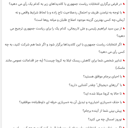
در فرض برگزاری انتخابات ریاست جمهوری با کاندیداهای زیر به کدام یک رأی می دهید؟
با توجه به نیامدن ظریف و احتمال ردصلاحیت تاج زاده و با لحاظ شرایط واقعی و نه
آرمانی،چه کسی بهترین گزینه موجود اصلاح طلبان و میانه روها است؟
از بین سید ابراهیم رئیسی و علی لاریجانی، کدام یک را برای ریاست جمهوری ترجیح می
دهید؟
اگر انتخابات ریاست جمهوری با این کاندیداها برگزار شود و اگر شما هم شرکت کنید، به چه
کسی رأی می دهید؟
تدابیر شخصی شما برای کاهش ریسک ابتلا به کرونا چیست؟ (به جز اقدامالت عمومی مانند
ماسک)
با احیای برجام موافق هستید؟
با "ارزهای دیجیتال" چقدر آشنایی دارید؟
تا حالا به کرونا مبتلا شده اید؟
با حذف «سربازی اجباری» و تبدیل آن به «سربازی حرفه ای داوطلبانه» موافقید؟
پیش بینی شما از آینده برجام؟
نوروز امسال چه می کنید؟