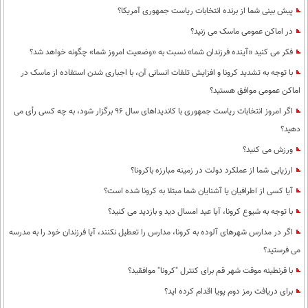
پیش بینی شما از برنده انتخابات ریاست جمهوری آمریکا؟
در اماکن عمومی ماسک می زنید؟
فکر می کنید «آینده فرزندان شما» نسبت به «وضعیت امروز شما» چگونه خواهد شد؟
با توجه به تشدید کرونا و افزایش تلفات انسانی آن، با اجباری شدن استفاده از ماسک در
اماکن عمومی موافق هستید؟
اگر امروز انتخابات ریاست جمهوری با کاندیداهای سال 96 برگزار شود، به چه کسی رأی می
دهید؟
ورزش می کنید؟
ارزیابی شما از عملکرد دولت در زمینه مبارزه باکرونا؟
آیا کسی از اطرافیان یا آشنایان شما مبتلا به کرونا شده است؟
با توجه به شیوع کرونا، آیا عید امسال دید و بازدید می کنید؟
اگر در مدارس شهرهای آلوده به کرونا، مدارس را تعطیل نکنند، آیا فرزندان خود را به مدرسه
می فرستید؟
با قرنطینه موقت شهر قم برای کنترل "کرونا" موافقید؟
برای دریافت رمز دوم پویا اقدام کرده اید؟