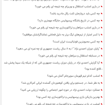
در بازی امشب استقلال و بوریرام چه نتیجه ای رقم می خورد؟
چه کسی باید دروازه‌بان ثابت رئال مادرید باشد؟
چه کسی در تاریخ باشگاه پرسپولیس جایگاه مهمتری دارد؟
در بازی امشب سپاهان و تراکتورسازی چه نتیجه ای رقم می خورد؟
با کسر امتیاز از تیم‌های لیگ برتر به دلیل فحاشی تماشاگرانشان موافقید؟
چه کسی محبوبترین فوتبالیست ایران است؟
"پایان دوران احمدی نژاد" / به 8 سال ریاست جمهوری او چه نمره ای می دهید؟
در مسابقه استقلال و سپاهان چه نتیجه ای رقم می خورد؟
آیا گزارش احمدی نژاد در پایان دوران ریاست جمهوری اش که از شبکه یک سیما پخش شد
، قانع کننده بود؟
امشب کدام تیم قهرمان سوپرجام آلمان می شود؟
به نظر شما، در جستجو برای یافتن کوهنوردان گمشده ایرانی کم‌کاری شد؟
عملکرد دولت احمدی نژاد در حوزه امور اجتماعی را چگونه ارزیابی می کنید؟
بهترین بازیکن بازی پرسپولیس و تراکتورسازی چه کسی بود؟
امشب در بازی پرسپولیس و تراکتورسازی چه نتیجه ای رقم می خورد؟