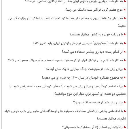
به نظر شما "بهترین رئیس جمهور ایران بعد از اصلاح قانون اساسی" کیست؟
موج هفتم کرونا فراگیر شد؛ ماسک می زنید؟
به عنوان یک ناظر بیرونی، چه نمره ای به عملکرد "حجت الله عبدالملکی" در وزارت کار می
دهید؟
با واردات خودرو به کشور موافق هستید؟
به نظر شما "اسکوچیچ" سرمربی تیم ملی فوتبال ایران، باید تغییر کند؟
از کدام رسانه دیداری بیشتر استفاده می کنید؟
به نظر شما تیم ملی فوتبال ایران از گروه خود به مرحله بعدی جام جهانی صعود می کند؟
پیش بینی شما از سرنوشت جنگ اوکراین تا یک سال آینده؟
به مجموع عملکرد خودتان در سال 1400 چه نمره ای می دهید؟
پیک ششم کرونا رسید و پیش بینی می شود مرگ های کرونایی مجددا سه رقمی شود. با
تعطیلی دو هفته ای کشور برای مهار این موج موافقید؟
پیش بینی شما از نتیجه مذاکرات وین؟
با اختصاص بخشی از فضای مساجد، حسینیه ها و ایستگاه های مترو برای شب خوابی افراد
نیازمند موافق هستید؟
رضایتمندی شما از زندگی مشترک با همسرتان؟