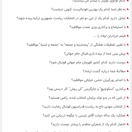
کدام لوگوی توییتر را بیشتر می پسندید؟
به نظر شما کدام یک بهترین فوتبالیست کنونی دنیاست؟
تمایل دارید کدام یک از این دو نفر در انتخابات ریاست جمهوری ترکیه برنده شوند؟
با استیضاح و برکناری وزیر صمت موافقید؟
فیلم «برادران لیلا» را ...
با تغییر تعطیلات هفتگی از "پنجشنبه و جمعه" به "جمعه و شنبه" موافقید؟
پیش بینی شما از برنده بازی فینال جام جهانی؟
دوست دارید کدام کشور قهرمان جام جهانی فوتبال شود؟
مطالبۀ شما درباره گشت ارشاد؟
با اعدام زورگیران خشن خیابانی موافقید؟
برکناری "اسکوچیچ" و جایگزینی "کی روش" کار درستی بود؟
از نامی که در بدو تولد برایتان انتخاب شده، راضی هستید؟
از انتخاب مهدی تاج به ریاست فدراسیون فوتبال رضایت دارید؟
عملکرد یک ساله دولت آقای رئیسی را چگونه ارزیابی می کنید؟
اشعار کدام یک از شعرای متقدم را بیشتر دوست دارید؟