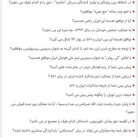
در اختلاف بین پزشکان و تولید کنندگان سریال "حاشیه" ، حق را به کدام طرف می دهید؟
با لغو چند ساله "حج عمره" موافقید؟
آیا از توافق هسته ای لوزان راضی هستید؟
به عملکرد شخص خودتان در سال 1393، چه نمره ای می دهید؟
توافق هسته ای بین ایران و 1+5 در بهار 94 شکل می گیرد؟
با توجه به مطرح شدن این سه نام، با کدام گزینه به عنوان سرمربی پرسپولیس موافقید؟
با ابقای "کی روش" به عنوان سرمربی تیم ملی فوتبال ایران موافق هستید؟
پیش بینی شما از رتبه فوتبال ایران در جام ملت های آسیا؟
ارزیابی شما از عملکرد تیم مذاکره کننده ایران در برابر 1+5 ؟
پیش بینی شما از نتیجه مذاکرات ایران و 1+5
نتیجه دربی تهران را چگونه پیش بینی می کنید؟
با پایان دوره ریاست عزت الله ضرغامی بر صدا و سیما ، آیا به عملکرد وی نمره قبولی می
دهید؟
در قضیه حق پخش تلویزیونی، استدلال کدام طرف را صحیح تر می دانید؟
به نظر شما چه مجازاتی می تواند در برابر "اسید‌پاشی" بازدارندگی بیشتری داشته باشد؟