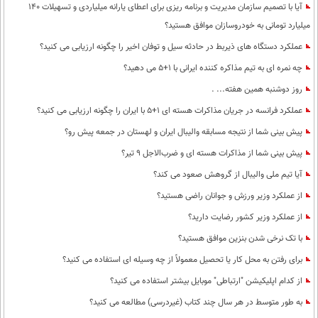
آیا با تصمیم سازمان مدیریت و برنامه ریزی برای اعطای یارانه میلیاردی و تسهیلات 140
میلیارد تومانی به خودروسازان موافق هستید؟
عملکرد دستگاه های ذیربط در حادثه سیل و توفان اخیر را چگونه ارزیابی می کنید؟
چه نمره ای به تیم مذاکره کننده ایرانی با 1+5 می دهید؟
روز دوشنبه همین هفته... .
عملکرد فرانسه در جریان مذاکرات هسته ای 1+5 با ایران را چگونه ارزیابی می کنید؟
پیش بینی شما از نتیجه مسابقه والیبال ایران و لهستان در جمعه پیش رو؟
پیش بینی شما از مذاکرات هسته ای و ضرب‌الاجل 9 تیر؟
آیا تیم ملی والیبال از گروهش صعود می کند؟
از عملکرد وزیر ورزش و جوانان راضی هستید؟
از عملکرد وزیر کشور رضایت دارید؟
با تک نرخی شدن بنزین موافق هستید؟
برای رفتن به محل کار یا تحصیل معمولاً از چه وسیله ای استفاده می کنید؟
از کدام اپلیکیشن "ارتباطی" موبایل بیشتر استفاده می کنید؟
به طور متوسط در هر سال چند کتاب (غیردرسی) مطالعه می کنید؟