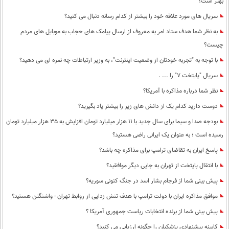
بهتر است؟
محیط زیست
سریال های مورد علاقه خود را بیشتر از کدام رسانه دنبال می کنید؟
سلامت
به نظر شما هدف ستاد امر به معروف از ارسال پیامک های حجاب به موبایل های مردم
چیست؟
فرهنگی
با توجه به "تجربه خودتان از وضعیت اینترنت"، به وزیر ارتباطات چه نمره ای می دهید؟
بین الملل
سریال "پایتخت 7" را ... .
اجتماعی
نظر شما درباره مذاکره با آمریکا؟
حیات وحش
دوست دارید کدام یک از دانش های زیر را بیشتر یاد بگیرید؟
بودجه صدا و سیما برای سال جدید با 11 هزار میلیارد تومان افزایش به 35 هزار میلیارد تومان
سیاست خارجی
رسیده است ؛ به عنوان یک ایرانی راضی هستید؟
پاسخ ایران به تقاضای ترامپ برای مذاکره چه باشد؟
با انتقال پایتخت از تهران به جایی دیگر موافقید؟
پیش بینی شما از فرجام بشار اسد در جنگ کنونی سوریه؟
موافق مذاکره ایران با دولت ترامپ با هدف تنش زدایی از روابط تهران - واشنگتن هستید؟
پیش بینی شما از برنده انتخابات ریاست جمهوری آمریکا ؟
کابینه پیشنهادی پزشکیان را چگونه ارزیابی می کنید؟