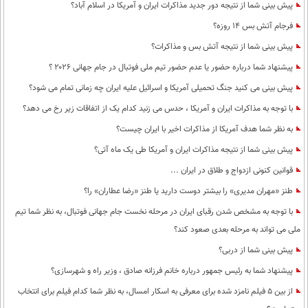
بین الملل
پیش بینی شما از نتیجه دور جدید مذاکرات ایران و آمریکا در اسلام آباد؟
حوادث
فرجام آتش بس 14 روزه؟
فرهنگ و هنر
سیاست خارجی
سلامت
پیش بینی شما از نتیجه آتش بس و مذاکرات؟
علم و دانش
یک برش دانایی
پیشنهاد شما درباره حضور یا عدم حضور تیم ملی فوتبال در جام جهانی ۲۰۲۶ ؟
قرآن
فناوری و It
محیط زیست
پیش بینی می کنید جنگ تحمیلی آمریکا و اسرائیل علیه ایران چه زمانی تمام می شود؟
گوناگون
علمی
سفر و تفریح
با توجه به مذاکرات ایران و آمریکا ، حدس می زنید کدام یک از اتفاقات زیر رخ می دهد؟
فیلم
سرگرمی
اخبار کریپتو
به نظر شما هدف آمریکا از مذاکرات اخیر با ایران چیست؟
عصر ایران 2
اقتصاد
باشگاه مغز
پیش بینی شما از نتیجه مذاکرات ایران و آمریکا طی یک ماه آتی؟
آموزش زبان
خواندنی ها و دیدنی ها
قوانین کنونی ازدواج و طلاق در ایران ...
ورزش
مجله تصویری سلاح
طنز «مهران مدیری» را بیشتر دوست دارید یا طنز «رضا عطاران» را؟
داستان کوتاه
سیاست
با توجه به مشخص شدن رقبای ایران در مرحله نخست جام جهانی فوتبال، به نظر شما تیم
پیامک
سرگرمی
ملی می تواند به مرحله بعدی صعود کند؟
روانشناسی
فناوری
پیش بینی شما از دربی؟
آشپزی
پیشنهاد شما به رئیس جمهور درباره خانم فرزانه صادق ، وزیر راه و شهرسازی؟
گوناگون
از بین 5 فیلم نامزد شده برای معرفی به اسکار امسال، به نظر شما کدام فیلم برای انتخاب
دانلود
حوادث