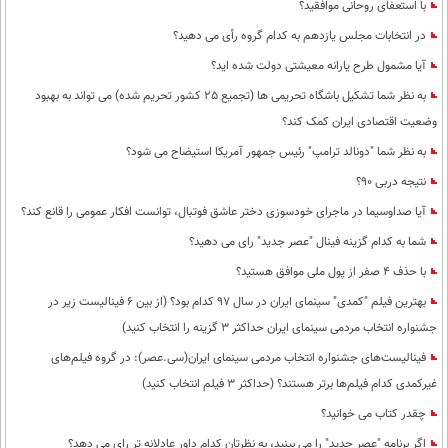
با استعفای روحانی موافقید؟
در انتخابات مجلس یازدهم به کدام گروه رأی می دهید؟
آیا مشمول طرح یارانه معیشتی دولت شده اید؟
به نظر شما تشکیل باشگاه تحریمی ها (تجمیع 25 کشور تحریم شده) می تواند به بهبود
وضعیت اقتصادی ایران کمک کند؟
به نظر شما "دونالد ترامپ" رئیس جمهور آمریکا استیضاح می شود؟
نتیجه دربی 90؟
آیا صداوسیما در ماجرای خودسوزی دختر عاشق فوتبال، توانست افکار عمومی را قانع کند؟
شما به کدام گزینه فینال "عصر جدید" رای می دهید؟
با حذف 4 صفر از پول ملی موافق هستید؟
بهترین فیلم "کمدی" سینمای ایران در سال 97 کدام بود؟ (از بین 6 فینالیست زیر در
جشنواره انتخاب مردمی سینمای ایران حداکثر 3 گزینه را انتخاب کنید)
فینالیست‌های جشنواره انتخاب مردمی سینمای ایران(سی.عصر): در گروه فیلم‌های
غیرکمدی کدام فیلم‌ها برتر هستند؟ (حداکثر 3 فیلم انتخاب کنید)
چقدر کتاب می خوانید؟
اگر برنامه "عصر جدید" را می بینید، به نظرتان کدام داور عادلانه تر رای می دهد؟