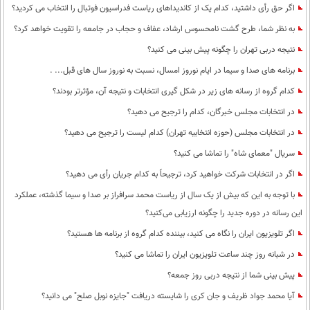
اگر حق رأی داشتید، کدام یک از کاندیداهای ریاست فدراسیون فوتبال را انتخاب می کردید؟
به نظر شما، طرح گشت نامحسوس ارشاد، عفاف و حجاب در جامعه را تقویت خواهد کرد؟
نتیجه دربی تهران را چگونه پیش بینی می کنید؟
برنامه های صدا و سیما در ایام نوروز امسال، نسبت به نوروز سال های قبل... .
کدام گروه از رسانه های زیر در شکل گیری انتخابات و نتیجه آن، مؤثرتر بودند؟
در انتخابات مجلس خبرگان، کدام را ترجیح می دهید؟
در انتخابات مجلس (حوزه انتخابیه تهران) کدام لیست را ترجیح می دهید؟
سریال "معمای شاه" را تماشا می کنید؟
اگر در انتخابات شرکت خواهید کرد، ترجیحاً به کدام جریان رأی می دهید؟
با توجه به این که بیش از یک سال از ریاست محمد سرافراز بر صدا و سیما گذشته، عملکرد
این رسانه در دوره جدید را چگونه ارزیابی می‌کنید؟
اگر تلویزیون ایران را نگاه می کنید، بیننده کدام گروه از برنامه ها هستید؟
در شبانه روز چند ساعت تلویزیون ایران را تماشا می کنید؟
پیش بینی شما از نتیجه دربی روز جمعه؟
آیا محمد جواد ظریف و جان کری را شایسته دریافت "جایزه نوبل صلح" می دانید؟