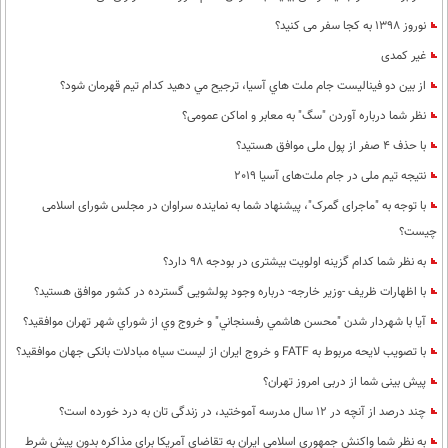
نوروز 1398 به کجا سفر می کنید؟
غیر کمدی
از بين دو فيناليست جام ملت هاي آسيا، ترجيح مي دهيد كدام تيم قهرمان شود؟
نظر شما درباره آوردن "سگ" به معابر و اماکن عمومی؟
با حذف 4 صفر از پول ملی موافق هستید؟
نتیجه تیم ملی در جام ملت‌های آسیا 2019
با توجه به "ماجرای گمرک"، پیشنهاد شما به نماینده سراوان در مجلس شورای اسلامی
چیست؟
به نظر شما كدام گزینه اولویت بیشتری در بودجه 98 دارد؟
با اظهارات ظریف -وزیر خارجه- درباره وجود پولشویی گسترده در کشور موافق هستید؟
آيا با شهردار شدن "محسن هاشمي رفسنجاني" و خروج وي از شوراي شهر تهران موافقيد؟
با تصویب لایحه مربوط به FATF و خروج ایران از لیست سیاه مبادلات بانکی جهان موافقید؟
پیش بینی شما از دربی امروز تهران؟
چند درصد از آنچه در 12 سال مدرسه آموختید، در زندگی تان به درد خورده است؟
به نظر شما واکنش جمهوری اسلامی ایران به تقاضای آمریکا برای مذاکره بدون پیش شرط