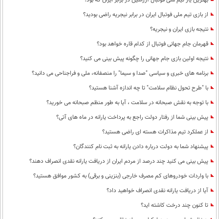
بهترین یار تیم ملی فوتبال آرژانتین در برابر ایران که بود؟
از بازی تیم ملی فوتبال ایران در برابر نیجریه راضی بودید؟
نتیجه بازی ایران و نیجریه؟
قهرمان جام جهانی فوتبال از کدام قاره خواهد بود؟
نتیجه اولین بازی جام جهانی را چگونه پیش بینی می کنید؟
برنامه های خبری و سیاسی "صدا و سیما" را منصفانه، ملی و فراجناحی می دانید؟
با "طرح تحول نظام سلامت"‌ تا چه اندازه آشنا هستید؟
با توجه به نقش صبحانه در سلامت ، آیا به طور منظم صبحانه می خورید؟
پیش بینی شما از رفتار دولت راجع به پرداخت یارانه در ماه های آتی؟
از عملکرد تیم مذاکرات هسته ای راضی هستید؟
پیشنهاد شما به دولت درباره دادن یارانه به ثبت نام کنندگان؟
پیش بینی می کنید چند درصد از مردم ایران از دریافت یارانه نقدی انصراف دهند؟
با واردات خودروهای کم مصرف خارجی (بنزینی و برقی) به کشور موافق هستید؟
آیا از دریافت یارانه نقدی انصراف خواهید داد؟
تا کنون چند درخت کاشته اید؟