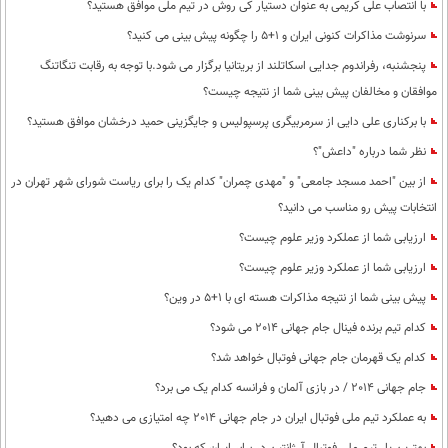
با انتصاب علی کریمی به عنوان دستیار کی روش در تیم ملی موافق هستید؟
سرنوشت مذاکرات کنونی ایران و 1+5 را چگونه پیش بینی می کنید؟
پنجشنبه، رفراندوم جدایی اسکاتلند از بریتانیا برگزار می شود.با توجه به رقابت تنگاتنگ
موافقان و مخالفان پیش بینی شما از نتیجه چیست؟
با برکناری علی دایی از سرمربیگری پرسپولیس و جایگزینی حمید درخشان موافق هستید؟
نظر شما درباره "داعش"؟
از بین "احمد مسجد جامعی" و "مهدی چمران" کدام یک را برای ریاست شورای شهر تهران در
انتخابات پیش رو مناسب می دانید؟
ارزیابی شما از عملکرد وزیر علوم چیست؟
ارزیابی شما از عملکرد وزیر علوم چیست؟
پیش بینی شما از نتیجه مذاکرات هسته ای با 1+5 در وین؟
کدام تیم برنده فینال جام جهانی 2014 می شود؟
کدام یک قهرمان جام جهانی فوتبال خواهد شد؟
جام جهانی 2014 / در بازی آلمان و فرانسه کدام یک می برد؟
به عملکرد تیم ملی فوتبال ایران در جام جهانی 2014 چه امتیازی می دهید؟