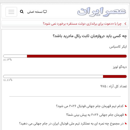
باز
نسخه اصلی
و
چرا با «دعوت برای براندازی دولت مستقر» برخورد نمی شود؟
صفحه اول
بسته
تماس با ما
کردن
چه کسی باید دروازه‌بان ثابت رئال مادرید باشد؟
آرشیو
منو
ایکر کاسیاس
جستجو
نظرسنجی
81.13%
آب و هوا
دیه‌گو لوپز
اوقات شرعی
پیوند ها
18.87%
سواد زندگی
تعداد کل آراء : 975
سیاسی
اقتصاد
کدام تیم قهرمان جام جهانی فوتبال 2026 می شود؟
جامعه
اقتصادی
قهرمان جام جهانی 2026 به پیش بینی شما؟
ورزشی
اجتماعی
خودرو
در مجموع چه نمره ای به عملکرد تیم ملی فوتبال ایران در جام جهانی می دهید؟