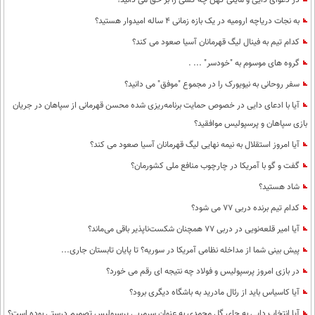
در دعوای دایی و مایلی کهن چه کسی را بر حق می دانید؟
به نجات دریاچه ارومیه در یک بازه زمانی 4 ساله امیدوار هستید؟
کدام تیم به فینال لیگ قهرمانان آسیا صعود می کند؟
گروه های موسوم به "خودسر" ... .
سفر روحانی به نیویورک را در مجموع "موفق" می دانید؟
آیا با ادعای دایی در خصوص حمایت برنامه‌ریزی شده محسن قهرمانی از سپاهان در جریان
بازی سپاهان و پرسپولیس موافقید؟
آیا امروز استقلال به نیمه نهایی لیگ قهرمانان آسیا صعود می کند؟
گفت و گو با آمریکا در چارچوب منافع ملی کشورمان؟
شاد هستید؟
کدام تیم برنده دربی 77 می شود؟
آیا امیر قلعه‌نویی در دربی 77 همچنان شکست‌ناپذیر باقی می‌ماند؟
پیش بینی شما از مداخله نظامی آمریکا در سوریه؟ تا پایان تابستان جاری...
در بازی امروز پرسپولیس و فولاد چه نتیجه ای رقم می خورد؟
آیا کاسیاس باید از رئال مادرید به باشگاه دیگری برود؟
آیا انتخاب دایی به جای گل محمدی به عنوان سرمربی پرسپولیس تصمیم درستی بوده است؟