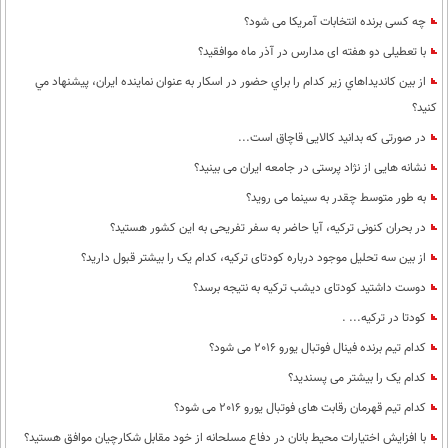
چه کسی برنده انتخابات آمریکا می شود؟
با تعطیلی دو هفته ای مدارس در آذر ماه موافقید؟
از بين كانديداهاي زير كدام را براي حضور در اسكار به عنوان نماينده ايران، پيشنهاد مي
كنيد؟
در صورتی که بدانید کالایی قاچاق است...
نشانه هایی از نژاد پرستی در جامعه ایران می بینید؟
به طور متوسط چقدر به سینما می روید؟
در بحران کنونی ترکیه، آیا حاضر به سفر تفریحی به این کشور هستید؟
از بین سه تحلیل موجود درباره کودتای ترکیه، کدام یک را بیشتر قبول دارید؟
دوست داشتید کودتای دیشب ترکیه به نتیجه برسد؟
کودتا در ترکیه... .
کدام تیم برنده فینال فوتبال یورو 2016 می شود؟
کدام یک را بیشتر می پسندید؟
کدام تیم قهرمان رقابت های فوتبال یورو 2016 می شود؟
با افزایش اختیارات محیط‌ بانان در دفاع مسلحانه از خود مقابل شکارچیان موافق هستید؟