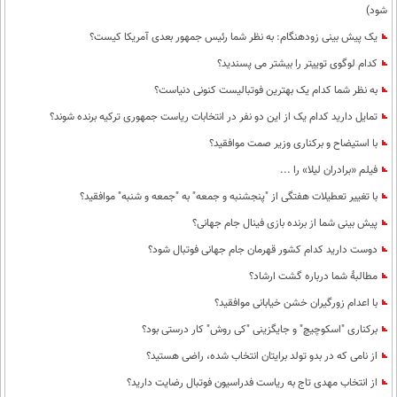
شود)
یک پیش بینی زودهنگام: به نظر شما رئیس جمهور بعدی آمریکا کیست؟
کدام لوگوی توییتر را بیشتر می پسندید؟
به نظر شما کدام یک بهترین فوتبالیست کنونی دنیاست؟
تمایل دارید کدام یک از این دو نفر در انتخابات ریاست جمهوری ترکیه برنده شوند؟
با استیضاح و برکناری وزیر صمت موافقید؟
فیلم «برادران لیلا» را ...
با تغییر تعطیلات هفتگی از "پنجشنبه و جمعه" به "جمعه و شنبه" موافقید؟
پیش بینی شما از برنده بازی فینال جام جهانی؟
دوست دارید کدام کشور قهرمان جام جهانی فوتبال شود؟
مطالبۀ شما درباره گشت ارشاد؟
با اعدام زورگیران خشن خیابانی موافقید؟
برکناری "اسکوچیچ" و جایگزینی "کی روش" کار درستی بود؟
از نامی که در بدو تولد برایتان انتخاب شده، راضی هستید؟
از انتخاب مهدی تاج به ریاست فدراسیون فوتبال رضایت دارید؟