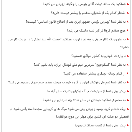
عملکرد یک ساله دولت آقای رئیسی را چگونه ارزیابی می کنید؟
اشعار کدام یک از شعرای متقدم را بیشتر دوست دارید؟
به نظر شما "بهترین رئیس جمهور ایران بعد از اصلاح قانون اساسی" کیست؟
موج هفتم کرونا فراگیر شد؛ ماسک می زنید؟
به عنوان یک ناظر بیرونی، چه نمره ای به عملکرد "حجت الله عبدالملکی" در وزارت کار می
دهید؟
با واردات خودرو به کشور موافق هستید؟
به نظر شما "اسکوچیچ" سرمربی تیم ملی فوتبال ایران، باید تغییر کند؟
از کدام رسانه دیداری بیشتر استفاده می کنید؟
به نظر شما تیم ملی فوتبال ایران از گروه خود به مرحله بعدی جام جهانی صعود می کند؟
پیش بینی شما از سرنوشت جنگ اوکراین تا یک سال آینده؟
به مجموع عملکرد خودتان در سال 1400 چه نمره ای می دهید؟
پیک ششم کرونا رسید و پیش بینی می شود مرگ های کرونایی مجددا سه رقمی شود. با
تعطیلی دو هفته ای کشور برای مهار این موج موافقید؟
پیش بینی شما از نتیجه مذاکرات وین؟