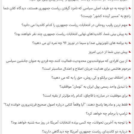
با توجه به دو طیف اصلی سیاسی که نامزد گرفتن ریاست جمهوری هستند، دیدگاه کلان شما
راجع به "مسیر آینده کشور" چیست؟
مهم ترین رقیب روحانی در انتخابات ریاست جمهوری را کدام کاندیدا می دانید؟
به پیش بینی شما، کاندیداهای نهایی انتخابات ریاست جمهوری چند نفر خواهند بود؟
به برنامه های تلویزیونی صدا و سیما در نوروز 96 چه نمره ای می دهید؟
پیش بینی شما از دربی امروز
از بین افرادی که میتوانندبدون محدودیت فعالیت کنند،چه فردی به عنوان جانشین سیاسی
مرحوم هاشمی برای هدایت جریان اصلاح و اعتدال مناسبتر است؟
در اختلاف بین برانکو و کی روش، حق را به که می دهید؟
با تبدیل واحد رسمی پول ایران به "تومان" موافقید؟
برای موفقیت در مبارزه با قاچاق، کدام راه مؤثرتر از بقیه است؟
فقط پدر و مادرها پاسخ دهند: "آیا واقعاً کتابی درباره اصول صحیح فرزندپروری خوانده اید؟"
ترامپ با برجام چه خواهد کرد؟
با توجه به آخرین تحولات، چه کسی برنده انتخابات آمریکا در روز سه شنبه خواهد بود؟
درباره دو کاندیدای ریاست جمهوری آمریکا چه دیدگاهی دارید؟