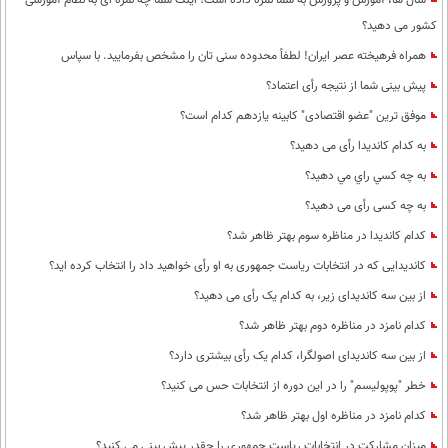
سال ها، آموزش و پرورش به شما نمره داده است؛ اینک شما چه نمره ای به نظام آموزشی
کشور می دهید؟
همراه فرهیخته عصر ایران! لطفاً محدوده سنی تان را مشخص بفرمایید. با سپاس
پیش بینی شما از نتیجه رأی اعتماد؟
موفق ترین "عضو اقتصادی" کابینه یازدهم کدام است؟
به کدام کاندیدا رأی می دهید؟
به چه كسي راي مي دهيد؟
به چه کسی رأی می دهید؟
کدام کاندیدا در مناظره سوم بهتر ظاهر شد؟
کاندیدایی که در انتخابات ریاست جمهوری به او رأی خواهید داد را انتخاب کرده اید؟
از بین سه کاندیدای زیر، به کدام یک رأی می دهید؟
کدام نامزد در مناظره دوم بهتر ظاهر شد؟
از بین سه کاندیدای اصولگرا، کدام یک رأی بیشتری دارد؟
خطر "پوپولیسم" را در این دوره از انتخابات حس می کنید؟
کدام نامزد در مناظره اول بهتر ظاهر شد؟
میزان مشارکت در انتخابات ریاست جمهوری را چقدر پیش بینی می کنید؟