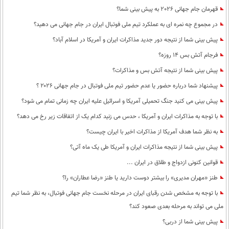
بین الملل
حوادث
قهرمان جام جهانی 2026 به پیش بینی شما؟
فرهنگ و هنر
سیاست خارجی
سلامت
در مجموع چه نمره ای به عملکرد تیم ملی فوتبال ایران در جام جهانی می دهید؟
علم و دانش
پیش بینی شما از نتیجه دور جدید مذاکرات ایران و آمریکا در اسلام آباد؟
یک برش دانایی
فرجام آتش بس 14 روزه؟
قرآن
فناوری و It
محیط زیست
پیش بینی شما از نتیجه آتش بس و مذاکرات؟
گوناگون
علمی
سفر و تفریح
پیشنهاد شما درباره حضور یا عدم حضور تیم ملی فوتبال در جام جهانی ۲۰۲۶ ؟
فیلم
سرگرمی
اخبار کریپتو
پیش بینی می کنید جنگ تحمیلی آمریکا و اسرائیل علیه ایران چه زمانی تمام می شود؟
عصر ایران 2
اقتصاد
باشگاه مغز
با توجه به مذاکرات ایران و آمریکا ، حدس می زنید کدام یک از اتفاقات زیر رخ می دهد؟
آموزش زبان
خواندنی ها و دیدنی ها
ورزش
مجله تصویری سلاح
به نظر شما هدف آمریکا از مذاکرات اخیر با ایران چیست؟
داستان کوتاه
سیاست
پیش بینی شما از نتیجه مذاکرات ایران و آمریکا طی یک ماه آتی؟
قوانین کنونی ازدواج و طلاق در ایران ...
پیامک
سرگرمی
طنز «مهران مدیری» را بیشتر دوست دارید یا طنز «رضا عطاران» را؟
روانشناسی
فناوری
با توجه به مشخص شدن رقبای ایران در مرحله نخست جام جهانی فوتبال، به نظر شما تیم
آشپزی
گوناگون
ملی می تواند به مرحله بعدی صعود کند؟
دانلود
حوادث
پیش بینی شما از دربی؟