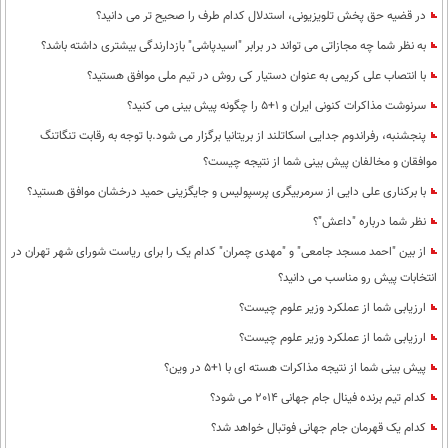
در قضیه حق پخش تلویزیونی، استدلال کدام طرف را صحیح تر می دانید؟
به نظر شما چه مجازاتی می تواند در برابر "اسید‌پاشی" بازدارندگی بیشتری داشته باشد؟
با انتصاب علی کریمی به عنوان دستیار کی روش در تیم ملی موافق هستید؟
سرنوشت مذاکرات کنونی ایران و 1+5 را چگونه پیش بینی می کنید؟
پنجشنبه، رفراندوم جدایی اسکاتلند از بریتانیا برگزار می شود.با توجه به رقابت تنگاتنگ
موافقان و مخالفان پیش بینی شما از نتیجه چیست؟
با برکناری علی دایی از سرمربیگری پرسپولیس و جایگزینی حمید درخشان موافق هستید؟
نظر شما درباره "داعش"؟
از بین "احمد مسجد جامعی" و "مهدی چمران" کدام یک را برای ریاست شورای شهر تهران در
انتخابات پیش رو مناسب می دانید؟
ارزیابی شما از عملکرد وزیر علوم چیست؟
ارزیابی شما از عملکرد وزیر علوم چیست؟
پیش بینی شما از نتیجه مذاکرات هسته ای با 1+5 در وین؟
کدام تیم برنده فینال جام جهانی 2014 می شود؟
کدام یک قهرمان جام جهانی فوتبال خواهد شد؟