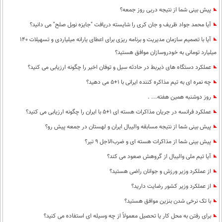
پیش بینی شما از نتیجه دربی روز جمعه؟
آیا محمد جواد ظریف و جان کری را شایسته دریافت "جایزه نوبل صلح" می دانید؟
آیا با تصمیم سازمان مدیریت و برنامه ریزی برای اعطای یارانه میلیاردی و تسهیلات 140
میلیارد تومانی به خودروسازان موافق هستید؟
عملکرد دستگاه های ذیربط در حادثه سیل و توفان اخیر را چگونه ارزیابی می کنید؟
چه نمره ای به تیم مذاکره کننده ایرانی با 1+5 می دهید؟
روز دوشنبه همین هفته... .
عملکرد فرانسه در جریان مذاکرات هسته ای 1+5 با ایران را چگونه ارزیابی می کنید؟
پیش بینی شما از نتیجه مسابقه والیبال ایران و لهستان در جمعه پیش رو؟
پیش بینی شما از مذاکرات هسته ای و ضرب‌الاجل 9 تیر؟
آیا تیم ملی والیبال از گروهش صعود می کند؟
از عملکرد وزیر ورزش و جوانان راضی هستید؟
از عملکرد وزیر کشور رضایت دارید؟
با تک نرخی شدن بنزین موافق هستید؟
برای رفتن به محل کار یا تحصیل معمولاً از چه وسیله ای استفاده می کنید؟