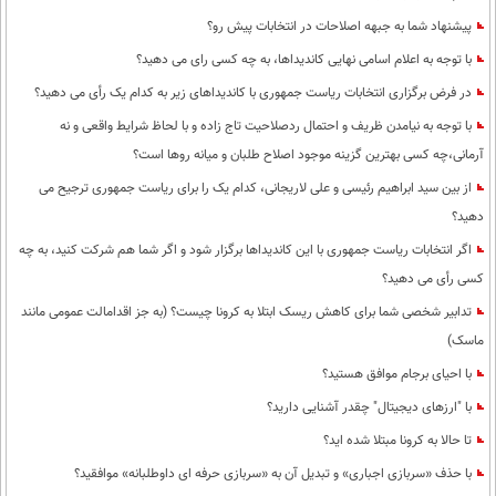
پیشنهاد شما به جبهه اصلاحات در انتخابات پیش رو؟
با توجه به اعلام اسامی نهایی کاندیداها، به چه کسی رای می دهید؟
در فرض برگزاری انتخابات ریاست جمهوری با کاندیداهای زیر به کدام یک رأی می دهید؟
با توجه به نیامدن ظریف و احتمال ردصلاحیت تاج زاده و با لحاظ شرایط واقعی و نه
آرمانی،چه کسی بهترین گزینه موجود اصلاح طلبان و میانه روها است؟
از بین سید ابراهیم رئیسی و علی لاریجانی، کدام یک را برای ریاست جمهوری ترجیح می
دهید؟
اگر انتخابات ریاست جمهوری با این کاندیداها برگزار شود و اگر شما هم شرکت کنید، به چه
کسی رأی می دهید؟
تدابیر شخصی شما برای کاهش ریسک ابتلا به کرونا چیست؟ (به جز اقدامالت عمومی مانند
ماسک)
با احیای برجام موافق هستید؟
با "ارزهای دیجیتال" چقدر آشنایی دارید؟
تا حالا به کرونا مبتلا شده اید؟
با حذف «سربازی اجباری» و تبدیل آن به «سربازی حرفه ای داوطلبانه» موافقید؟