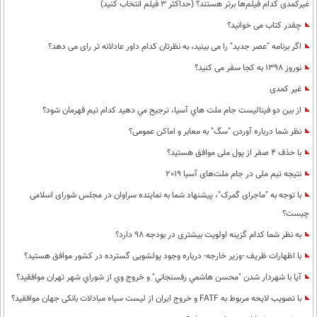
غیرکمدی کدام فیلم‌ها برتر هستند؟ (حداکثر 3 فیلم انتخاب کنید)
چقدر کتاب می خوانید؟
اگر برنامه "عصر جدید" را می بینید، به نظرتان کدام داور عادلانه تر رای می دهد؟
نوروز 1398 به کجا سفر می کنید؟
غیر کمدی
از بين دو فيناليست جام ملت هاي آسيا، ترجيح مي دهيد كدام تيم قهرمان شود؟
نظر شما درباره آوردن "سگ" به معابر و اماکن عمومی؟
با حذف 4 صفر از پول ملی موافق هستید؟
نتیجه تیم ملی در جام ملت‌های آسیا 2019
با توجه به "ماجرای گمرک"، پیشنهاد شما به نماینده سراوان در مجلس شورای اسلامی
چیست؟
به نظر شما كدام گزینه اولویت بیشتری در بودجه 98 دارد؟
با اظهارات ظریف -وزیر خارجه- درباره وجود پولشویی گسترده در کشور موافق هستید؟
آيا با شهردار شدن "محسن هاشمي رفسنجاني" و خروج وي از شوراي شهر تهران موافقيد؟
با تصویب لایحه مربوط به FATF و خروج ایران از لیست سیاه مبادلات بانکی جهان موافقید؟