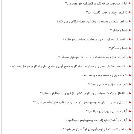
آیا از دریافت یارانه نقدی انصراف خواهید داد؟
تا کنون چند درخت کاشته اید؟
به نظر شما ، روسیه به اوکراین حمله نظامی می کند؟
شما و قلیان؟
با تعطیلی مدارس در روزهای پنجشنبه موافقید؟
شما و سیگار؟
با اجرای فاز دوم هدفمندی یارانه ها موافق هستید؟
با تصویب قانونی مبنی بر ممنوعیت شکار و جمع آوری سلاح های شکاری موافق هستید؟
نتیجه دربی جمعه چه خواهد بود؟
توپ طلا حق چه کسی است؟
با انتقال پایتخت سیاسی و اداری کشور از تهران ، موافق هستید؟
در بازی امروز ملوان و پرسپولیس در انزلی، چه نتیجه‌ای رقم می‌خورد؟
آیا با برکناری رویانیان موافقید؟
آیا با بازگشت عابدزاده به پرسپولیس موافقید؟
به نظر شما، کدام تیم قهرمان لیگ برتر می‌شود؟