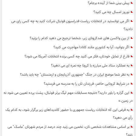
پیش بینی شما از آینده برجام؟
نوروز امسال چه می کنید؟
اگر می توانستید در انتخابات ریاست فدراسیون فوتبال شرکت کنید به چه کسی رای می
دادید؟
از بین واکسن های ضدکرونای زیر، شخصا ترجیح می دهید کدام را بزنید؟
اگر بتوانید، آیا به کشوری مانند کانادا مهاجرت می کنید؟
فارغ از تمایل خودتان، فکر می کنید چه کسی برنده انتخابات آمریکا می شود؟
به عملکرد ستاد ملی مبارزه با کرونا چه نمره ای می دهید؟
به نظر شما موضع ایران در جنگ "جمهوری آذربایجان و ارمنستان" چه باید باشد؟
در شرایط کرونایی حاضر، فرزندان تان را به مدرسه می فرستید؟
این گزاره را باور دارید؟ «نتیجه مسابقات مهم لیگ برتر فوتبال، پشت پرده تعیین می شود نه
در زمین.»
به فرض این که انتخابات ریاست جمهوری با حضور کاندیداهای زیر برگزار شود، به کدام یک
رأی می دهید؟
بر اساس مشاهدات شخصی تان، تخمین می زنید چند درصد از مردم شهرتان "ماسک" می
زنند؟