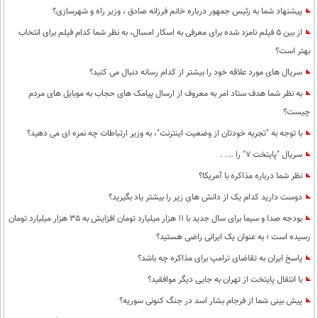
پیشنهاد شما به رئیس جمهور درباره خانم فرزانه صادق ، وزیر راه و شهرسازی؟
محیط زیست
از بین 5 فیلم نامزد شده برای معرفی به اسکار امسال، به نظر شما کدام فیلم برای انتخاب
سلامت
بهتر است؟
فرهنگی
سریال های مورد علاقه خود را بیشتر از کدام رسانه دنبال می کنید؟
به نظر شما هدف ستاد امر به معروف از ارسال پیامک های حجاب به موبایل های مردم
بین الملل
چیست؟
اجتماعی
با توجه به "تجربه خودتان از وضعیت اینترنت"، به وزیر ارتباطات چه نمره ای می دهید؟
حیات وحش
سریال "پایتخت 7" را ... .
سیاست خارجی
نظر شما درباره مذاکره با آمریکا؟
دوست دارید کدام یک از دانش های زیر را بیشتر یاد بگیرید؟
بودجه صدا و سیما برای سال جدید با 11 هزار میلیارد تومان افزایش به 35 هزار میلیارد تومان
رسیده است ؛ به عنوان یک ایرانی راضی هستید؟
پاسخ ایران به تقاضای ترامپ برای مذاکره چه باشد؟
با انتقال پایتخت از تهران به جایی دیگر موافقید؟
پیش بینی شما از فرجام بشار اسد در جنگ کنونی سوریه؟