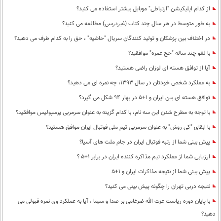
از کدام اپلیکیشن "ارتباطی" موبایل بیشتر استفاده می کنید؟
به طور متوسط در هر سال چند کتاب (غیردرسی) مطالعه می کنید؟
در اختلاف بین پزشکان و تولید کنندگان سریال "حاشیه" ، حق را به کدام طرف می دهید؟
با لغو چند ساله "حج عمره" موافقید؟
آیا از توافق هسته ای لوزان راضی هستید؟
به عملکرد شخص خودتان در سال 1393، چه نمره ای می دهید؟
توافق هسته ای بین ایران و 1+5 در بهار 94 شکل می گیرد؟
با توجه به مطرح شدن این سه نام، با کدام گزینه به عنوان سرمربی پرسپولیس موافقید؟
با ابقای "کی روش" به عنوان سرمربی تیم ملی فوتبال ایران موافق هستید؟
پیش بینی شما از رتبه فوتبال ایران در جام ملت های آسیا؟
ارزیابی شما از عملکرد تیم مذاکره کننده ایران در برابر 1+5 ؟
پیش بینی شما از نتیجه مذاکرات ایران و 1+5
نتیجه دربی تهران را چگونه پیش بینی می کنید؟
با پایان دوره ریاست عزت الله ضرغامی بر صدا و سیما ، آیا به عملکرد وی نمره قبولی می
دهید؟