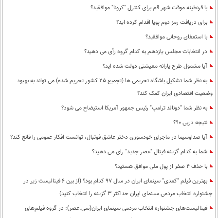
با قرنطینه موقت شهر قم برای کنترل "کرونا" موافقید؟
برای دریافت رمز دوم پویا اقدام کرده اید؟
با استعفای روحانی موافقید؟
در انتخابات مجلس یازدهم به کدام گروه رأی می دهید؟
آیا مشمول طرح یارانه معیشتی دولت شده اید؟
به نظر شما تشکیل باشگاه تحریمی ها (تجمیع 25 کشور تحریم شده) می تواند به بهبود
وضعیت اقتصادی ایران کمک کند؟
به نظر شما "دونالد ترامپ" رئیس جمهور آمریکا استیضاح می شود؟
نتیجه دربی 90؟
آیا صداوسیما در ماجرای خودسوزی دختر عاشق فوتبال، توانست افکار عمومی را قانع کند؟
شما به کدام گزینه فینال "عصر جدید" رای می دهید؟
با حذف 4 صفر از پول ملی موافق هستید؟
بهترین فیلم "کمدی" سینمای ایران در سال 97 کدام بود؟ (از بین 6 فینالیست زیر در
جشنواره انتخاب مردمی سینمای ایران حداکثر 3 گزینه را انتخاب کنید)
فینالیست‌های جشنواره انتخاب مردمی سینمای ایران(سی.عصر): در گروه فیلم‌های