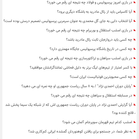
در بازی امروز پرسپولیس و فولاد چه نتیجه ای رقم می خورد؟
آیا کاسیاس باید از رئال مادرید به باشگاه دیگری برود؟
آیا انتخاب دایی به جای گل محمدی به عنوان سرمربی پرسپولیس تصمیم درستی بوده است؟
در بازی امشب استقلال و بوریرام چه نتیجه ای رقم می خورد؟
چه کسی باید دروازه‌بان ثابت رئال مادرید باشد؟
چه کسی در تاریخ باشگاه پرسپولیس جایگاه مهمتری دارد؟
در بازی امشب سپاهان و تراکتورسازی چه نتیجه ای رقم می خورد؟
با کسر امتیاز از تیم‌های لیگ برتر به دلیل فحاشی تماشاگرانشان موافقید؟
چه کسی محبوبترین فوتبالیست ایران است؟
"پایان دوران احمدی نژاد" / به 8 سال ریاست جمهوری او چه نمره ای می دهید؟
در مسابقه استقلال و سپاهان چه نتیجه ای رقم می خورد؟
آیا گزارش احمدی نژاد در پایان دوران ریاست جمهوری اش که از شبکه یک سیما پخش شد
، قانع کننده بود؟
امشب کدام تیم قهرمان سوپرجام آلمان می شود؟
به نظر شما، در جستجو برای یافتن کوهنوردان گمشده ایرانی کم‌کاری شد؟