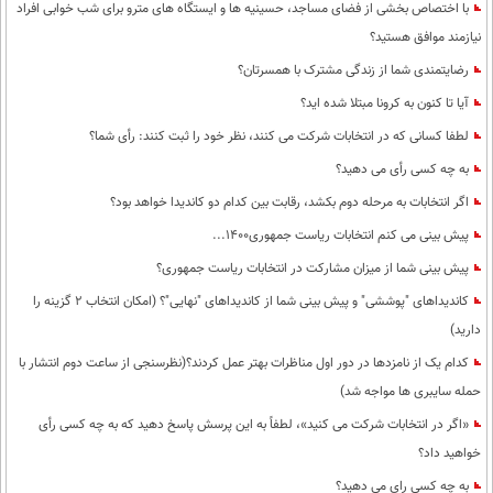
با اختصاص بخشی از فضای مساجد، حسینیه ها و ایستگاه های مترو برای شب خوابی افراد
نیازمند موافق هستید؟
رضایتمندی شما از زندگی مشترک با همسرتان؟
آیا تا کنون به کرونا مبتلا شده اید؟
لطفا کسانی که در انتخابات شرکت می کنند، نظر خود را ثبت کنند: رأی شما؟
به چه کسی رأی می دهید؟
اگر انتخابات به مرحله دوم بکشد، رقابت بین کدام دو کاندیدا خواهد بود؟
پیش بینی می کنم انتخابات ریاست جمهوری1400...
پیش بینی شما از میزان مشارکت در انتخابات ریاست جمهوری؟
کاندیداهای "پوششی" و پیش بینی شما از کاندیداهای "نهایی"؟ (امکان انتخاب 2 گزینه را
دارید)
کدام یک از نامزدها در دور اول مناظرات بهتر عمل کردند؟(نظرسنجی از ساعت دوم انتشار با
حمله سایبری ها مواجه شد)
«اگر در انتخابات شرکت می کنید»، لطفاً به این پرسش پاسخ دهید که به چه کسی رأی
خواهید داد؟
به چه کسی رای می دهید؟