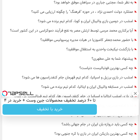
به نظر شما، مجتبی جباری در سپاهان موفق خواهد بود؟
عملکرد دولت احمدی نژاد ، در حوزه "فرهنگ" را چگونه ارزیابی می کنید؟
امشب در دومین بازی والیبال ایران و کوبا، کدام تیم برنده می شود؟
آیا برکناری محمد مرسی توسط ارتش مصر به نفع فرآیند دموکراسی در این کشور است؟
با حضور محمدجعفر کامبوزیا در هیات مدیره پرسپولیس موافقید؟
با بازگشت نیکبخت واحدی به استقلال موافقید؟
پیشنهاد شما به علی مطهری؟
چه کسی بهترین فوتبالیست دنیاست؟
امشب در بازی برزیل و اسپانیا، کدام تیم قهرمان جام کنفدراسیون ها می شود؟
امشب در مسابقه والیبال ایران و ایتالیا، کدام تیم برنده می شود؟
در بازی امشب ایتالیا و اسپانیا در جام کنفدراسیون ها، کدام تیم فینالیست می شود؟
تا 60 درصد تخفیف محصولات جین وست + خرید در 4
آیا با ادامه مدیریت رویانیان بر باشگاه پرسپولیس موافقید؟
قسط
خرید با تخفیف
آیا با اخراج مجتبی جباری از استقلال موافقید؟
چه کسی باید دروازه بان ایران در جام جهانی باشد؟
چه کسی بهترین بازیکن ایران در بازی با کره جنوبی بود؟