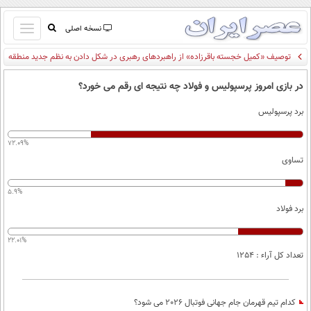
باز
نسخه اصلی
و
صفحه اول
بسته
تماس با ما
کردن
در بازی امروز پرسپولیس و فولاد چه نتیجه ای رقم می خورد؟
آرشیو
منو
برد پرسپولیس
جستجو
نظرسنجی
72.09%
آب و هوا
تساوی
اوقات شرعی
پیوند ها
5.9%
سواد زندگی
برد فولاد
سیاسی
22.01%
اقتصاد
تعداد کل آراء : 1254
جامعه
اقتصادی
ورزشی
اجتماعی
خودرو
کدام تیم قهرمان جام جهانی فوتبال 2026 می شود؟