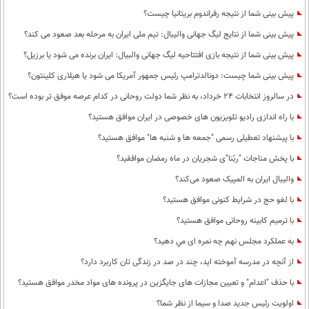
پیش بینی شما از نتیجه رفراندوم بریتانیا چیست؟
پيش بينی شما از نتايج ليگ جهانی واليبال: تيم ملی ايران به مرحله بعد صعود می كند؟
پیش بینی شما از نتیجه بازی افتتاحیه لیگ جهانی والبیال: ایران برنده می شود یا برزیل؟
پیش بینی شما چیست: دونالدترامپ رئیس جمهور آمریکا می شود یا هیلاری کلینتون؟
در سالروز انتخابات 24 خرداد، به نظر شما دولت روحانی در کدام عرصه موفق تر بوده است؟
با راه اندازی رادیو تلویزیون های خصوصی در ایران موافق هستید؟
با پیشنهاد تعطیلی رسمی "جمعه ها و شنبه ها" موافق هستید؟
با پخش مناجات "ربّنا"ی شجریان در ماه رمضان موافقید؟
والیبال ایران به المپیک صعود می‌کند؟
با لغو حج در شرایط کنونی موافق هستید؟
با ترمیم کابینه روحانی موافق هستید؟
به عملكرد مجلس نهم چه نمره ای مي دهيد؟
از آنچه در مدرسه آموخته اید، چند در صد در زندگی تان کاربرد دارد؟
با حذف "اعدام" و تعیین مجازات های جایگزین در پرونده های مواد مخدر موافق هستید؟
اولویت رئیس جدید صدا و سیما از نظر شما؟