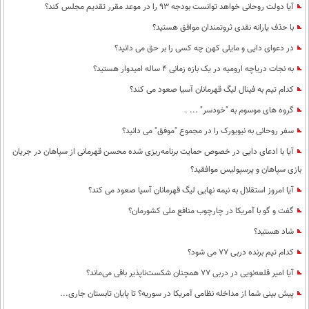
آیا دولت روحانی خواهد توانست بودجه 93 را در موعد مقرر تقدیم مجلس کند؟
با حذف یارانه نقدی ثروتمندان موافق هستید؟
در دعوای دایی و مایلی کهن چه کسی را بر حق می دانید؟
به نجات دریاچه ارومیه در یک بازه زمانی 4 ساله امیدوار هستید؟
کدام تیم به فینال لیگ قهرمانان آسیا صعود می کند؟
گروه های موسوم به "خودسر" ... .
سفر روحانی به نیویورک را در مجموع "موفق" می دانید؟
آیا با ادعای دایی در خصوص حمایت برنامه‌ریزی شده محسن قهرمانی از سپاهان در جریان
بازی سپاهان و پرسپولیس موافقید؟
آیا امروز استقلال به نیمه نهایی لیگ قهرمانان آسیا صعود می کند؟
گفت و گو با آمریکا در چارچوب منافع ملی کشورمان؟
شاد هستید؟
کدام تیم برنده دربی 77 می شود؟
آیا امیر قلعه‌نویی در دربی 77 همچنان شکست‌ناپذیر باقی می‌ماند؟
پیش بینی شما از مداخله نظامی آمریکا در سوریه؟ تا پایان تابستان جاری...