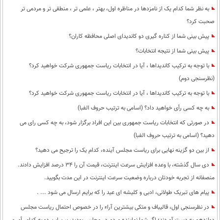
به نظر شما کدام یک از نامزدها در مناظره اول، بهتر ، علمی تر ، منطقی تر و مردمی تر
صحبت کرد؟
پیش بینی شما از کناره گیری دو کاندیدای اصلی محافظه کاران؟
پیش بینی شما از نتیجه انتخابات؟
با توجه به ترکیب کاندیداها ، آیا در انتخابات ریاست جمهوری شرکت خواهید کرد؟
(نظرسنجی دوم)
با توجه به ترکیب کاندیداها ، آیا در انتخابات ریاست جمهوری شرکت خواهید کرد؟
به چه کسی رأی خواهید داد؟ (اسامی به ترتیب حروف الفبا)
در صورتی که انتخابات ریاست جمهوری بین این افراد برگزار شود، به چه کسی رای می
دهید؟ (اسامی به ترتیب حروف الفبا)
از بین دو گزینه نهایی برای ریاست مجلس آینده، کدام یک را ترجیح می دهید؟
دی سال گذشته، با وعده افزایش سرعت اینترنت، قیمت آن را 34 درصد افزایش دادند.
منصفانه از تجربه خودتان درباره وضعیت سرعت اینترنت در این مدت بگویید.
پیام های تبریک طولانی، ادبی و کلیشه ای عید را که برایم ارسال می شود ... .
در نظرسنجی اول، قالیباف و متکی بیشترین آراء را در خصوص احتمال ریاست مجلس