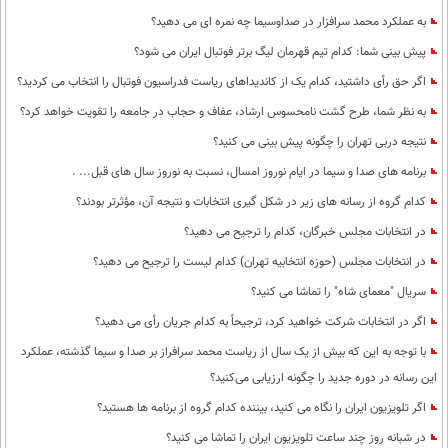
به عملکرد محمد سرافزار در صداوسیما چه نمره ای می دهید؟
پیش بینی شما: کدام تیم قهرمان لیگ برتر فوتبال ایران می شود؟
اگر حق رأی داشتید، کدام یک از کاندیداهای ریاست فدراسیون فوتبال را انتخاب می کردید؟
به نظر شما، طرح گشت نامحسوس ارشاد، عفاف و حجاب در جامعه را تقویت خواهد کرد؟
نتیجه دربی تهران را چگونه پیش بینی می کنید؟
برنامه های صدا و سیما در ایام نوروز امسال، نسبت به نوروز سال های قبل... .
کدام گروه از رسانه های زیر در شکل گیری انتخابات و نتیجه آن، مؤثرتر بودند؟
در انتخابات مجلس خبرگان، کدام را ترجیح می دهید؟
در انتخابات مجلس (حوزه انتخابیه تهران) کدام لیست را ترجیح می دهید؟
سریال "معمای شاه" را تماشا می کنید؟
اگر در انتخابات شرکت خواهید کرد، ترجیحاً به کدام جریان رأی می دهید؟
با توجه به این که بیش از یک سال از ریاست محمد سرافراز بر صدا و سیما گذشته، عملکرد
این رسانه در دوره جدید را چگونه ارزیابی می‌کنید؟
اگر تلویزیون ایران را نگاه می کنید، بیننده کدام گروه از برنامه ها هستید؟
در شبانه روز چند ساعت تلویزیون ایران را تماشا می کنید؟