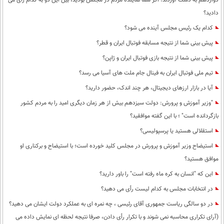
دوازدهم به دست آوردند؛ اگر شما نماینده مردم در مجلس بودید، بین این دو به کدام رأی می
دادید؟
کدام یک رئیس مجلس آینده می شود؟
پیش بینی شما از نتیجه مسابقه فوتبال ایران و قطر؟
پیش بینی شما از نتیجه بازی فوتبال ایران و ژاپن؟
تیم ملی فوتبال ایران به فینال جام ملت های آسیا می رسد؟
آیا در بازار ارزهای دیجیتال، هر چند اندک، حضور دارید؟
"وزیر آموزش و پرورش: دولت سیزدهم بیش از هر زمان دیگری امید را به مردم کشور
بازگردانده است" ؛ با این گفته موافقید؟
استقلالی هستید یا پرسپولیسی؟
استیضاح وزیر آموزش و پرورش در مجلس کلید خورده است؛ با استیضاح و برکناری او
موافق هستید؟
این که "انسان به کره ماه رفته است" را باور دارید؟
در انتخابات مجلس به کدام لیست رأی می دهید؟
در دو سالگی ریاست جمهوری آقای رئیسی ، چه نمره ای به عملکرد دولت ایشان می دهید؟
(آرای تکراری محاسبه نمی شوند و با تکرار رأی دادن، صرفا نتیجه لحظه ای نمایش داده می