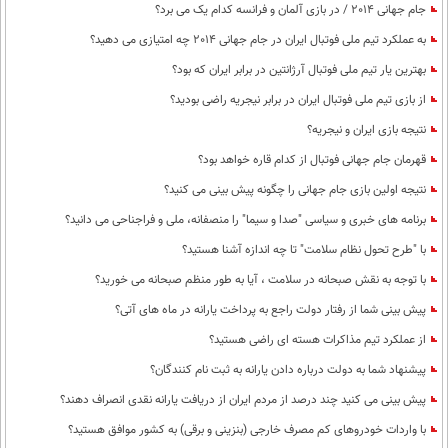
جام جهانی 2014 / در بازی آلمان و فرانسه کدام یک می برد؟
به عملکرد تیم ملی فوتبال ایران در جام جهانی 2014 چه امتیازی می دهید؟
بهترین یار تیم ملی فوتبال آرژانتین در برابر ایران که بود؟
از بازی تیم ملی فوتبال ایران در برابر نیجریه راضی بودید؟
نتیجه بازی ایران و نیجریه؟
قهرمان جام جهانی فوتبال از کدام قاره خواهد بود؟
نتیجه اولین بازی جام جهانی را چگونه پیش بینی می کنید؟
برنامه های خبری و سیاسی "صدا و سیما" را منصفانه، ملی و فراجناحی می دانید؟
با "طرح تحول نظام سلامت"‌ تا چه اندازه آشنا هستید؟
با توجه به نقش صبحانه در سلامت ، آیا به طور منظم صبحانه می خورید؟
پیش بینی شما از رفتار دولت راجع به پرداخت یارانه در ماه های آتی؟
از عملکرد تیم مذاکرات هسته ای راضی هستید؟
پیشنهاد شما به دولت درباره دادن یارانه به ثبت نام کنندگان؟
پیش بینی می کنید چند درصد از مردم ایران از دریافت یارانه نقدی انصراف دهند؟
با واردات خودروهای کم مصرف خارجی (بنزینی و برقی) به کشور موافق هستید؟