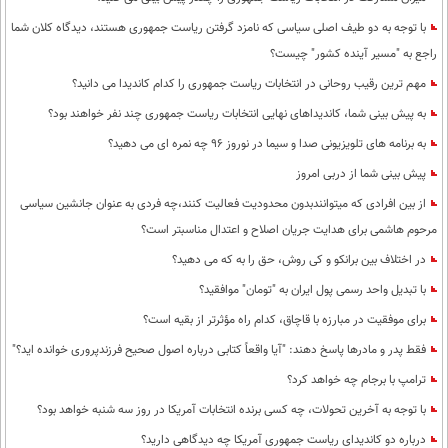
با توجه به دو طیف اصلی سیاسی که نامزد گرفتن ریاست جمهوری هستند، دیدگاه کلان شما
راجع به "مسیر آینده کشور" چیست؟
مهم ترین رقیب روحانی در انتخابات ریاست جمهوری را کدام کاندیدا می دانید؟
به پیش بینی شما، کاندیداهای نهایی انتخابات ریاست جمهوری چند نفر خواهند بود؟
به برنامه های تلویزیونی صدا و سیما در نوروز 96 چه نمره ای می دهید؟
پیش بینی شما از دربی امروز
از بین افرادی که میتوانندبدون محدودیت فعالیت کنند،چه فردی به عنوان جانشین سیاسی
مرحوم هاشمی برای هدایت جریان اصلاح و اعتدال مناسبتر است؟
در اختلاف بین برانکو و کی روش، حق را به که می دهید؟
با تبدیل واحد رسمی پول ایران به "تومان" موافقید؟
برای موفقیت در مبارزه با قاچاق، کدام راه مؤثرتر از بقیه است؟
فقط پدر و مادرها پاسخ دهند: "آیا واقعاً کتابی درباره اصول صحیح فرزندپروری خوانده اید؟"
ترامپ با برجام چه خواهد کرد؟
با توجه به آخرین تحولات، چه کسی برنده انتخابات آمریکا در روز سه شنبه خواهد بود؟
درباره دو کاندیدای ریاست جمهوری آمریکا چه دیدگاهی دارید؟