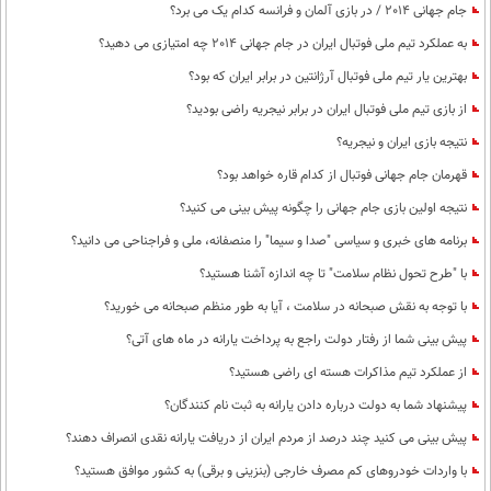
جام جهانی 2014 / در بازی آلمان و فرانسه کدام یک می برد؟
به عملکرد تیم ملی فوتبال ایران در جام جهانی 2014 چه امتیازی می دهید؟
بهترین یار تیم ملی فوتبال آرژانتین در برابر ایران که بود؟
از بازی تیم ملی فوتبال ایران در برابر نیجریه راضی بودید؟
نتیجه بازی ایران و نیجریه؟
قهرمان جام جهانی فوتبال از کدام قاره خواهد بود؟
نتیجه اولین بازی جام جهانی را چگونه پیش بینی می کنید؟
برنامه های خبری و سیاسی "صدا و سیما" را منصفانه، ملی و فراجناحی می دانید؟
با "طرح تحول نظام سلامت"‌ تا چه اندازه آشنا هستید؟
با توجه به نقش صبحانه در سلامت ، آیا به طور منظم صبحانه می خورید؟
پیش بینی شما از رفتار دولت راجع به پرداخت یارانه در ماه های آتی؟
از عملکرد تیم مذاکرات هسته ای راضی هستید؟
پیشنهاد شما به دولت درباره دادن یارانه به ثبت نام کنندگان؟
پیش بینی می کنید چند درصد از مردم ایران از دریافت یارانه نقدی انصراف دهند؟
با واردات خودروهای کم مصرف خارجی (بنزینی و برقی) به کشور موافق هستید؟