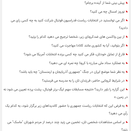
پیش بینی شما از آینده برجام؟
نوروز امسال چه می کنید؟
اگر می توانستید در انتخابات ریاست فدراسیون فوتبال شرکت کنید به چه کسی رای می
دادید؟
از بین واکسن های ضدکرونای زیر، شخصا ترجیح می دهید کدام را بزنید؟
اگر بتوانید، آیا به کشوری مانند کانادا مهاجرت می کنید؟
فارغ از تمایل خودتان، فکر می کنید چه کسی برنده انتخابات آمریکا می شود؟
به عملکرد ستاد ملی مبارزه با کرونا چه نمره ای می دهید؟
به نظر شما موضع ایران در جنگ "جمهوری آذربایجان و ارمنستان" چه باید باشد؟
در شرایط کرونایی حاضر، فرزندان تان را به مدرسه می فرستید؟
این گزاره را باور دارید؟ «نتیجه مسابقات مهم لیگ برتر فوتبال، پشت پرده تعیین می شود نه
در زمین.»
به فرض این که انتخابات ریاست جمهوری با حضور کاندیداهای زیر برگزار شود، به کدام یک
رأی می دهید؟
بر اساس مشاهدات شخصی تان، تخمین می زنید چند درصد از مردم شهرتان "ماسک" می
زنند؟