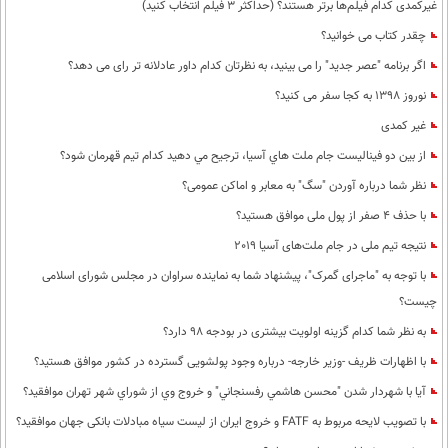
غیرکمدی کدام فیلم‌ها برتر هستند؟ (حداکثر 3 فیلم انتخاب کنید)
چقدر کتاب می خوانید؟
اگر برنامه "عصر جدید" را می بینید، به نظرتان کدام داور عادلانه تر رای می دهد؟
نوروز 1398 به کجا سفر می کنید؟
غیر کمدی
از بين دو فيناليست جام ملت هاي آسيا، ترجيح مي دهيد كدام تيم قهرمان شود؟
نظر شما درباره آوردن "سگ" به معابر و اماکن عمومی؟
با حذف 4 صفر از پول ملی موافق هستید؟
نتیجه تیم ملی در جام ملت‌های آسیا 2019
با توجه به "ماجرای گمرک"، پیشنهاد شما به نماینده سراوان در مجلس شورای اسلامی
چیست؟
به نظر شما كدام گزینه اولویت بیشتری در بودجه 98 دارد؟
با اظهارات ظریف -وزیر خارجه- درباره وجود پولشویی گسترده در کشور موافق هستید؟
آيا با شهردار شدن "محسن هاشمي رفسنجاني" و خروج وي از شوراي شهر تهران موافقيد؟
با تصویب لایحه مربوط به FATF و خروج ایران از لیست سیاه مبادلات بانکی جهان موافقید؟