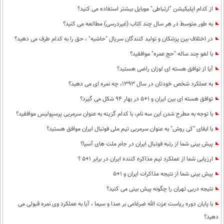
از کدام اپلیکیشن "ارتباطی" موبایل بیشتر استفاده می کنید؟
به طور متوسط در هر سال چند کتاب (غیردرسی) مطالعه می کنید؟
در اختلاف بین پزشکان و تولید کنندگان سریال "حاشیه" ، حق را به کدام طرف می دهید؟
با لغو چند ساله "حج عمره" موافقید؟
آیا از توافق هسته ای لوزان راضی هستید؟
به عملکرد شخص خودتان در سال 1393، چه نمره ای می دهید؟
توافق هسته ای بین ایران و 1+5 در بهار 94 شکل می گیرد؟
با توجه به مطرح شدن این سه نام، با کدام گزینه به عنوان سرمربی پرسپولیس موافقید؟
با ابقای "کی روش" به عنوان سرمربی تیم ملی فوتبال ایران موافق هستید؟
پیش بینی شما از رتبه فوتبال ایران در جام ملت های آسیا؟
ارزیابی شما از عملکرد تیم مذاکره کننده ایران در برابر 1+5 ؟
پیش بینی شما از نتیجه مذاکرات ایران و 1+5
نتیجه دربی تهران را چگونه پیش بینی می کنید؟
با پایان دوره ریاست عزت الله ضرغامی بر صدا و سیما ، آیا به عملکرد وی نمره قبولی می
دهید؟