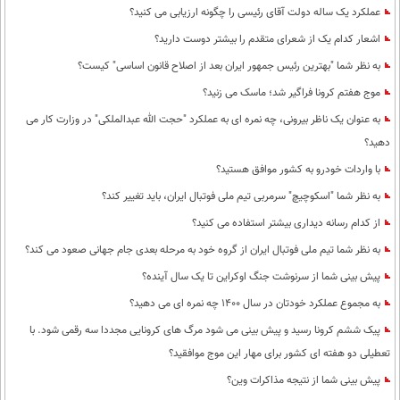
عملکرد یک ساله دولت آقای رئیسی را چگونه ارزیابی می کنید؟
اشعار کدام یک از شعرای متقدم را بیشتر دوست دارید؟
به نظر شما "بهترین رئیس جمهور ایران بعد از اصلاح قانون اساسی" کیست؟
موج هفتم کرونا فراگیر شد؛ ماسک می زنید؟
به عنوان یک ناظر بیرونی، چه نمره ای به عملکرد "حجت الله عبدالملکی" در وزارت کار می
دهید؟
با واردات خودرو به کشور موافق هستید؟
به نظر شما "اسکوچیچ" سرمربی تیم ملی فوتبال ایران، باید تغییر کند؟
از کدام رسانه دیداری بیشتر استفاده می کنید؟
به نظر شما تیم ملی فوتبال ایران از گروه خود به مرحله بعدی جام جهانی صعود می کند؟
پیش بینی شما از سرنوشت جنگ اوکراین تا یک سال آینده؟
به مجموع عملکرد خودتان در سال 1400 چه نمره ای می دهید؟
پیک ششم کرونا رسید و پیش بینی می شود مرگ های کرونایی مجددا سه رقمی شود. با
تعطیلی دو هفته ای کشور برای مهار این موج موافقید؟
پیش بینی شما از نتیجه مذاکرات وین؟