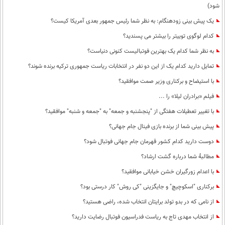
شود)
یک پیش بینی زودهنگام: به نظر شما رئیس جمهور بعدی آمریکا کیست؟
کدام لوگوی توییتر را بیشتر می پسندید؟
به نظر شما کدام یک بهترین فوتبالیست کنونی دنیاست؟
تمایل دارید کدام یک از این دو نفر در انتخابات ریاست جمهوری ترکیه برنده شوند؟
با استیضاح و برکناری وزیر صمت موافقید؟
فیلم «برادران لیلا» را ...
با تغییر تعطیلات هفتگی از "پنجشنبه و جمعه" به "جمعه و شنبه" موافقید؟
پیش بینی شما از برنده بازی فینال جام جهانی؟
دوست دارید کدام کشور قهرمان جام جهانی فوتبال شود؟
مطالبۀ شما درباره گشت ارشاد؟
با اعدام زورگیران خشن خیابانی موافقید؟
برکناری "اسکوچیچ" و جایگزینی "کی روش" کار درستی بود؟
از نامی که در بدو تولد برایتان انتخاب شده، راضی هستید؟
از انتخاب مهدی تاج به ریاست فدراسیون فوتبال رضایت دارید؟