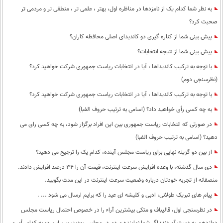
به نظر شما کدام یک از نامزدها در مناظره اول، بهتر ، علمی تر ، منطقی تر و مردمی تر
صحبت کرد؟
پیش بینی شما از کناره گیری دو کاندیدای اصلی محافظه کاران؟
پیش بینی شما از نتیجه انتخابات؟
با توجه به ترکیب کاندیداها ، آیا در انتخابات ریاست جمهوری شرکت خواهید کرد؟
(نظرسنجی دوم)
با توجه به ترکیب کاندیداها ، آیا در انتخابات ریاست جمهوری شرکت خواهید کرد؟
به چه کسی رأی خواهید داد؟ (اسامی به ترتیب حروف الفبا)
در صورتی که انتخابات ریاست جمهوری بین این افراد برگزار شود، به چه کسی رای می
دهید؟ (اسامی به ترتیب حروف الفبا)
از بین دو گزینه نهایی برای ریاست مجلس آینده، کدام یک را ترجیح می دهید؟
دی سال گذشته، با وعده افزایش سرعت اینترنت، قیمت آن را 34 درصد افزایش دادند.
منصفانه از تجربه خودتان درباره وضعیت سرعت اینترنت در این مدت بگویید.
پیام های تبریک طولانی، ادبی و کلیشه ای عید را که برایم ارسال می شود ... .
در نظرسنجی اول، قالیباف و متکی بیشترین آراء را در خصوص احتمال ریاست مجلس