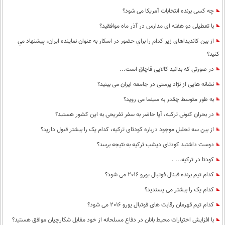
چه کسی برنده انتخابات آمریکا می شود؟
با تعطیلی دو هفته ای مدارس در آذر ماه موافقید؟
از بين كانديداهاي زير كدام را براي حضور در اسكار به عنوان نماينده ايران، پيشنهاد مي
كنيد؟
در صورتی که بدانید کالایی قاچاق است...
نشانه هایی از نژاد پرستی در جامعه ایران می بینید؟
به طور متوسط چقدر به سینما می روید؟
در بحران کنونی ترکیه، آیا حاضر به سفر تفریحی به این کشور هستید؟
از بین سه تحلیل موجود درباره کودتای ترکیه، کدام یک را بیشتر قبول دارید؟
دوست داشتید کودتای دیشب ترکیه به نتیجه برسد؟
کودتا در ترکیه... .
کدام تیم برنده فینال فوتبال یورو 2016 می شود؟
کدام یک را بیشتر می پسندید؟
کدام تیم قهرمان رقابت های فوتبال یورو 2016 می شود؟
با افزایش اختیارات محیط‌ بانان در دفاع مسلحانه از خود مقابل شکارچیان موافق هستید؟