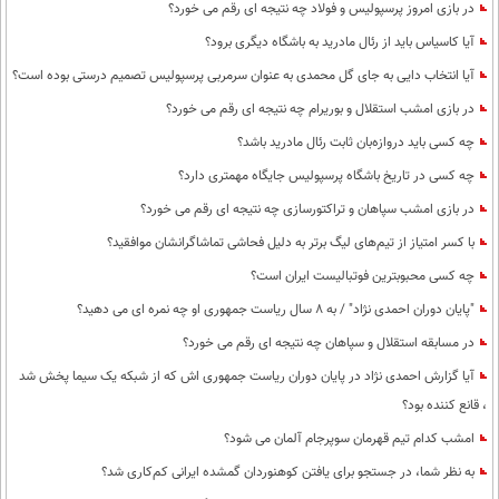
در بازی امروز پرسپولیس و فولاد چه نتیجه ای رقم می خورد؟
آیا کاسیاس باید از رئال مادرید به باشگاه دیگری برود؟
آیا انتخاب دایی به جای گل محمدی به عنوان سرمربی پرسپولیس تصمیم درستی بوده است؟
در بازی امشب استقلال و بوریرام چه نتیجه ای رقم می خورد؟
چه کسی باید دروازه‌بان ثابت رئال مادرید باشد؟
چه کسی در تاریخ باشگاه پرسپولیس جایگاه مهمتری دارد؟
در بازی امشب سپاهان و تراکتورسازی چه نتیجه ای رقم می خورد؟
با کسر امتیاز از تیم‌های لیگ برتر به دلیل فحاشی تماشاگرانشان موافقید؟
چه کسی محبوبترین فوتبالیست ایران است؟
"پایان دوران احمدی نژاد" / به 8 سال ریاست جمهوری او چه نمره ای می دهید؟
در مسابقه استقلال و سپاهان چه نتیجه ای رقم می خورد؟
آیا گزارش احمدی نژاد در پایان دوران ریاست جمهوری اش که از شبکه یک سیما پخش شد
، قانع کننده بود؟
امشب کدام تیم قهرمان سوپرجام آلمان می شود؟
به نظر شما، در جستجو برای یافتن کوهنوردان گمشده ایرانی کم‌کاری شد؟