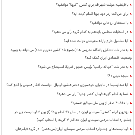
با قرنطینه موقت شهر قم برای کنترل "کرونا" موافقید؟
برای دریافت رمز دوم پویا اقدام کرده اید؟
با استعفای روحانی موافقید؟
در انتخابات مجلس یازدهم به کدام گروه رأی می دهید؟
آیا مشمول طرح یارانه معیشتی دولت شده اید؟
به نظر شما تشکیل باشگاه تحریمی ها (تجمیع 25 کشور تحریم شده) می تواند به بهبود
وضعیت اقتصادی ایران کمک کند؟
به نظر شما "دونالد ترامپ" رئیس جمهور آمریکا استیضاح می شود؟
نتیجه دربی 90؟
آیا صداوسیما در ماجرای خودسوزی دختر عاشق فوتبال، توانست افکار عمومی را قانع کند؟
شما به کدام گزینه فینال "عصر جدید" رای می دهید؟
با حذف 4 صفر از پول ملی موافق هستید؟
بهترین فیلم "کمدی" سینمای ایران در سال 97 کدام بود؟ (از بین 6 فینالیست زیر در
جشنواره انتخاب مردمی سینمای ایران حداکثر 3 گزینه را انتخاب کنید)
فینالیست‌های جشنواره انتخاب مردمی سینمای ایران(سی.عصر): در گروه فیلم‌های