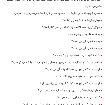
سال ها، آموزش و پرورش به شما نمره داده است؛ اینک شما چه نمره ای به نظام آموزشی
کشور می دهید؟
همراه فرهیخته عصر ایران! لطفاً محدوده سنی تان را مشخص بفرمایید. با سپاس
پیش بینی شما از نتیجه رأی اعتماد؟
موفق ترین "عضو اقتصادی" کابینه یازدهم کدام است؟
به کدام کاندیدا رأی می دهید؟
به چه كسي راي مي دهيد؟
به چه کسی رأی می دهید؟
کدام کاندیدا در مناظره سوم بهتر ظاهر شد؟
کاندیدایی که در انتخابات ریاست جمهوری به او رأی خواهید داد را انتخاب کرده اید؟
از بین سه کاندیدای زیر، به کدام یک رأی می دهید؟
کدام نامزد در مناظره دوم بهتر ظاهر شد؟
از بین سه کاندیدای اصولگرا، کدام یک رأی بیشتری دارد؟
خطر "پوپولیسم" را در این دوره از انتخابات حس می کنید؟
کدام نامزد در مناظره اول بهتر ظاهر شد؟
میزان مشارکت در انتخابات ریاست جمهوری را چقدر پیش بینی می کنید؟