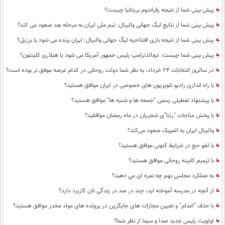
پیش بینی شما از نتیجه رفراندوم بریتانیا چیست؟
پيش بينی شما از نتايج ليگ جهانی واليبال: تيم ملی ايران به مرحله بعد صعود می كند؟
پیش بینی شما از نتیجه بازی افتتاحیه لیگ جهانی والبیال: ایران برنده می شود یا برزیل؟
پیش بینی شما چیست: دونالدترامپ رئیس جمهور آمریکا می شود یا هیلاری کلینتون؟
در سالروز انتخابات 24 خرداد، به نظر شما دولت روحانی در کدام عرصه موفق تر بوده است؟
با راه اندازی رادیو تلویزیون های خصوصی در ایران موافق هستید؟
با پیشنهاد تعطیلی رسمی "جمعه ها و شنبه ها" موافق هستید؟
با پخش مناجات "ربّنا"ی شجریان در ماه رمضان موافقید؟
والیبال ایران به المپیک صعود می‌کند؟
با لغو حج در شرایط کنونی موافق هستید؟
با ترمیم کابینه روحانی موافق هستید؟
به عملكرد مجلس نهم چه نمره ای مي دهيد؟
از آنچه در مدرسه آموخته اید، چند در صد در زندگی تان کاربرد دارد؟
با حذف "اعدام" و تعیین مجازات های جایگزین در پرونده های مواد مخدر موافق هستید؟
اولویت رئیس جدید صدا و سیما از نظر شما؟