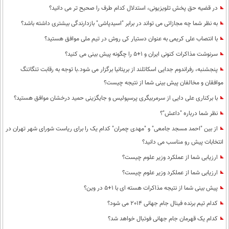
در قضیه حق پخش تلویزیونی، استدلال کدام طرف را صحیح تر می دانید؟
به نظر شما چه مجازاتی می تواند در برابر "اسید‌پاشی" بازدارندگی بیشتری داشته باشد؟
با انتصاب علی کریمی به عنوان دستیار کی روش در تیم ملی موافق هستید؟
سرنوشت مذاکرات کنونی ایران و 1+5 را چگونه پیش بینی می کنید؟
پنجشنبه، رفراندوم جدایی اسکاتلند از بریتانیا برگزار می شود.با توجه به رقابت تنگاتنگ
موافقان و مخالفان پیش بینی شما از نتیجه چیست؟
با برکناری علی دایی از سرمربیگری پرسپولیس و جایگزینی حمید درخشان موافق هستید؟
نظر شما درباره "داعش"؟
از بین "احمد مسجد جامعی" و "مهدی چمران" کدام یک را برای ریاست شورای شهر تهران در
انتخابات پیش رو مناسب می دانید؟
ارزیابی شما از عملکرد وزیر علوم چیست؟
ارزیابی شما از عملکرد وزیر علوم چیست؟
پیش بینی شما از نتیجه مذاکرات هسته ای با 1+5 در وین؟
کدام تیم برنده فینال جام جهانی 2014 می شود؟
کدام یک قهرمان جام جهانی فوتبال خواهد شد؟