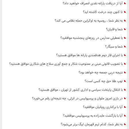
آیا از دریافت یارانه نقدی انصراف خواهید داد؟
تا کنون چند درخت کاشته اید؟
به نظر شما ، روسیه به اوکراین حمله نظامی می کند؟
شما و قلیان؟
با تعطیلی مدارس در روزهای پنجشنبه موافقید؟
شما و سیگار؟
با اجرای فاز دوم هدفمندی یارانه ها موافق هستید؟
با تصویب قانونی مبنی بر ممنوعیت شکار و جمع آوری سلاح های شکاری موافق هستید؟
نتیجه دربی جمعه چه خواهد بود؟
توپ طلا حق چه کسی است؟
با انتقال پایتخت سیاسی و اداری کشور از تهران ، موافق هستید؟
در بازی امروز ملوان و پرسپولیس در انزلی، چه نتیجه‌ای رقم می‌خورد؟
آیا با برکناری رویانیان موافقید؟
آیا با بازگشت عابدزاده به پرسپولیس موافقید؟
به نظر شما، کدام تیم قهرمان لیگ برتر می‌شود؟