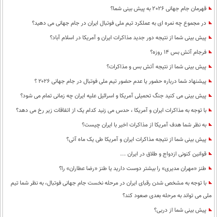
بین الملل
حوادث
قهرمان جام جهانی 2026 به پیش بینی شما؟
فرهنگ و هنر
سیاست خارجی
سلامت
در مجموع چه نمره ای به عملکرد تیم ملی فوتبال ایران در جام جهانی می دهید؟
علم و دانش
پیش بینی شما از نتیجه دور جدید مذاکرات ایران و آمریکا در اسلام آباد؟
یک برش دانایی
فرجام آتش بس 14 روزه؟
قرآن
فناوری و It
محیط زیست
پیش بینی شما از نتیجه آتش بس و مذاکرات؟
گوناگون
علمی
سفر و تفریح
پیشنهاد شما درباره حضور یا عدم حضور تیم ملی فوتبال در جام جهانی ۲۰۲۶ ؟
فیلم
سرگرمی
اخبار کریپتو
پیش بینی می کنید جنگ تحمیلی آمریکا و اسرائیل علیه ایران چه زمانی تمام می شود؟
عصر ایران 2
اقتصاد
باشگاه مغز
با توجه به مذاکرات ایران و آمریکا ، حدس می زنید کدام یک از اتفاقات زیر رخ می دهد؟
آموزش زبان
خواندنی ها و دیدنی ها
ورزش
مجله تصویری سلاح
به نظر شما هدف آمریکا از مذاکرات اخیر با ایران چیست؟
داستان کوتاه
سیاست
پیش بینی شما از نتیجه مذاکرات ایران و آمریکا طی یک ماه آتی؟
قوانین کنونی ازدواج و طلاق در ایران ...
پیامک
سرگرمی
طنز «مهران مدیری» را بیشتر دوست دارید یا طنز «رضا عطاران» را؟
روانشناسی
فناوری
با توجه به مشخص شدن رقبای ایران در مرحله نخست جام جهانی فوتبال، به نظر شما تیم
آشپزی
گوناگون
ملی می تواند به مرحله بعدی صعود کند؟
دانلود
حوادث
پیش بینی شما از دربی؟