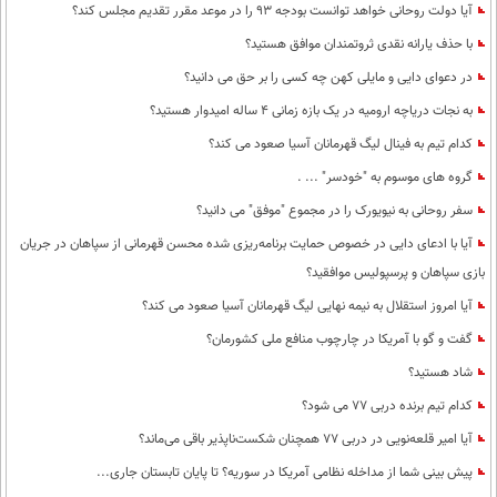
آیا دولت روحانی خواهد توانست بودجه 93 را در موعد مقرر تقدیم مجلس کند؟
با حذف یارانه نقدی ثروتمندان موافق هستید؟
در دعوای دایی و مایلی کهن چه کسی را بر حق می دانید؟
به نجات دریاچه ارومیه در یک بازه زمانی 4 ساله امیدوار هستید؟
کدام تیم به فینال لیگ قهرمانان آسیا صعود می کند؟
گروه های موسوم به "خودسر" ... .
سفر روحانی به نیویورک را در مجموع "موفق" می دانید؟
آیا با ادعای دایی در خصوص حمایت برنامه‌ریزی شده محسن قهرمانی از سپاهان در جریان
بازی سپاهان و پرسپولیس موافقید؟
آیا امروز استقلال به نیمه نهایی لیگ قهرمانان آسیا صعود می کند؟
گفت و گو با آمریکا در چارچوب منافع ملی کشورمان؟
شاد هستید؟
کدام تیم برنده دربی 77 می شود؟
آیا امیر قلعه‌نویی در دربی 77 همچنان شکست‌ناپذیر باقی می‌ماند؟
پیش بینی شما از مداخله نظامی آمریکا در سوریه؟ تا پایان تابستان جاری...