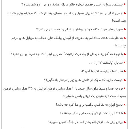
پیشنهاد شما به رئیس جمهور درباره خانم فرزانه صادق ، وزیر راه و شهرسازی؟
محیط زیست
از بین 5 فیلم نامزد شده برای معرفی به اسکار امسال، به نظر شما کدام فیلم برای انتخاب
سلامت
بهتر است؟
فرهنگی
سریال های مورد علاقه خود را بیشتر از کدام رسانه دنبال می کنید؟
به نظر شما هدف ستاد امر به معروف از ارسال پیامک های حجاب به موبایل های مردم
بین الملل
چیست؟
اجتماعی
با توجه به "تجربه خودتان از وضعیت اینترنت"، به وزیر ارتباطات چه نمره ای می دهید؟
حیات وحش
سریال "پایتخت 7" را ... .
سیاست خارجی
نظر شما درباره مذاکره با آمریکا؟
دوست دارید کدام یک از دانش های زیر را بیشتر یاد بگیرید؟
بودجه صدا و سیما برای سال جدید با 11 هزار میلیارد تومان افزایش به 35 هزار میلیارد تومان
رسیده است ؛ به عنوان یک ایرانی راضی هستید؟
پاسخ ایران به تقاضای ترامپ برای مذاکره چه باشد؟
با انتقال پایتخت از تهران به جایی دیگر موافقید؟
پیش بینی شما از فرجام بشار اسد در جنگ کنونی سوریه؟