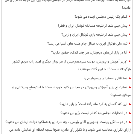
دوازدهم به دست آوردند؛ اگر شما نماینده مردم در مجلس بودید، بین این دو به کدام رأی می
دادید؟
کدام یک رئیس مجلس آینده می شود؟
پیش بینی شما از نتیجه مسابقه فوتبال ایران و قطر؟
پیش بینی شما از نتیجه بازی فوتبال ایران و ژاپن؟
تیم ملی فوتبال ایران به فینال جام ملت های آسیا می رسد؟
آیا در بازار ارزهای دیجیتال، هر چند اندک، حضور دارید؟
"وزیر آموزش و پرورش: دولت سیزدهم بیش از هر زمان دیگری امید را به مردم کشور
بازگردانده است" ؛ با این گفته موافقید؟
استقلالی هستید یا پرسپولیسی؟
استیضاح وزیر آموزش و پرورش در مجلس کلید خورده است؛ با استیضاح و برکناری او
موافق هستید؟
این که "انسان به کره ماه رفته است" را باور دارید؟
در انتخابات مجلس به کدام لیست رأی می دهید؟
در دو سالگی ریاست جمهوری آقای رئیسی ، چه نمره ای به عملکرد دولت ایشان می دهید؟
(آرای تکراری محاسبه نمی شوند و با تکرار رأی دادن، صرفا نتیجه لحظه ای نمایش داده می