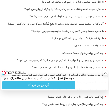
به نظر شما، مجتبی جباری در سپاهان موفق خواهد بود؟
عملکرد دولت احمدی نژاد ، در حوزه "فرهنگ" را چگونه ارزیابی می کنید؟
امشب در دومین بازی والیبال ایران و کوبا، کدام تیم برنده می شود؟
آیا برکناری محمد مرسی توسط ارتش مصر به نفع فرآیند دموکراسی در این کشور است؟
با حضور محمدجعفر کامبوزیا در هیات مدیره پرسپولیس موافقید؟
با بازگشت نیکبخت واحدی به استقلال موافقید؟
پیشنهاد شما به علی مطهری؟
چه کسی بهترین فوتبالیست دنیاست؟
امشب در بازی برزیل و اسپانیا، کدام تیم قهرمان جام کنفدراسیون ها می شود؟
امشب در مسابقه والیبال ایران و ایتالیا، کدام تیم برنده می شود؟
در بازی امشب ایتالیا و اسپانیا در جام کنفدراسیون ها، کدام تیم فینالیست می شود؟
جوانساز نسل 4 هم لیفت می‌کنه هم پوستتو بازسازی
آیا با ادامه مدیریت رویانیان بر باشگاه پرسپولیس موافقید؟
کامل 😍 24 ماه ماندگاری
فرم رو پر کن ✅
آیا با اخراج مجتبی جباری از استقلال موافقید؟
چه کسی باید دروازه بان ایران در جام جهانی باشد؟
چه کسی بهترین بازیکن ایران در بازی با کره جنوبی بود؟