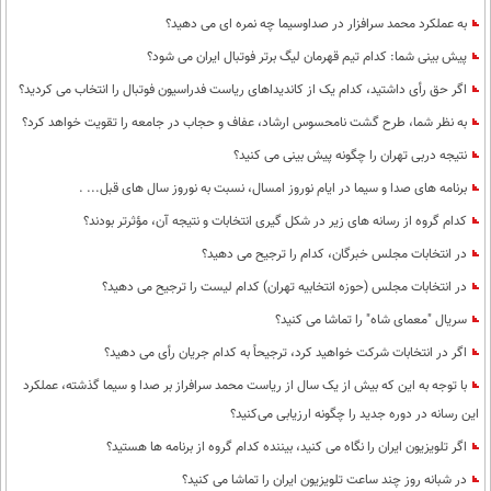
به عملکرد محمد سرافزار در صداوسیما چه نمره ای می دهید؟
پیش بینی شما: کدام تیم قهرمان لیگ برتر فوتبال ایران می شود؟
اگر حق رأی داشتید، کدام یک از کاندیداهای ریاست فدراسیون فوتبال را انتخاب می کردید؟
به نظر شما، طرح گشت نامحسوس ارشاد، عفاف و حجاب در جامعه را تقویت خواهد کرد؟
نتیجه دربی تهران را چگونه پیش بینی می کنید؟
برنامه های صدا و سیما در ایام نوروز امسال، نسبت به نوروز سال های قبل... .
کدام گروه از رسانه های زیر در شکل گیری انتخابات و نتیجه آن، مؤثرتر بودند؟
در انتخابات مجلس خبرگان، کدام را ترجیح می دهید؟
در انتخابات مجلس (حوزه انتخابیه تهران) کدام لیست را ترجیح می دهید؟
سریال "معمای شاه" را تماشا می کنید؟
اگر در انتخابات شرکت خواهید کرد، ترجیحاً به کدام جریان رأی می دهید؟
با توجه به این که بیش از یک سال از ریاست محمد سرافراز بر صدا و سیما گذشته، عملکرد
این رسانه در دوره جدید را چگونه ارزیابی می‌کنید؟
اگر تلویزیون ایران را نگاه می کنید، بیننده کدام گروه از برنامه ها هستید؟
در شبانه روز چند ساعت تلویزیون ایران را تماشا می کنید؟