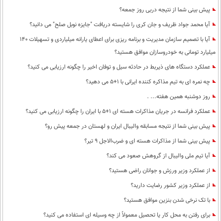
پیش بینی شما از نتیجه دربی روز جمعه؟
آیا محمد جواد ظریف و جان کری را شایسته دریافت "جایزه نوبل صلح" می دانید؟
آیا با تصمیم سازمان مدیریت و برنامه ریزی برای اعطای یارانه میلیاردی و تسهیلات 140
میلیارد تومانی به خودروسازان موافق هستید؟
عملکرد دستگاه های ذیربط در حادثه سیل و توفان اخیر را چگونه ارزیابی می کنید؟
چه نمره ای به تیم مذاکره کننده ایرانی با 1+5 می دهید؟
روز دوشنبه همین هفته... .
عملکرد فرانسه در جریان مذاکرات هسته ای 1+5 با ایران را چگونه ارزیابی می کنید؟
پیش بینی شما از نتیجه مسابقه والیبال ایران و لهستان در جمعه پیش رو؟
پیش بینی شما از مذاکرات هسته ای و ضرب‌الاجل 9 تیر؟
آیا تیم ملی والیبال از گروهش صعود می کند؟
از عملکرد وزیر ورزش و جوانان راضی هستید؟
از عملکرد وزیر کشور رضایت دارید؟
با تک نرخی شدن بنزین موافق هستید؟
برای رفتن به محل کار یا تحصیل معمولاً از چه وسیله ای استفاده می کنید؟