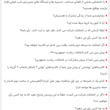
با اختصاص بخشی از فضای مساجد، حسینیه ها و ایستگاه های مترو برای شب خوابی افراد
نیازمند موافق هستید؟
رضایتمندی شما از زندگی مشترک با همسرتان؟
آیا تا کنون به کرونا مبتلا شده اید؟
لطفا کسانی که در انتخابات شرکت می کنند، نظر خود را ثبت کنند: رأی شما؟
به چه کسی رأی می دهید؟
اگر انتخابات به مرحله دوم بکشد، رقابت بین کدام دو کاندیدا خواهد بود؟
پیش بینی می کنم انتخابات ریاست جمهوری1400...
پیش بینی شما از میزان مشارکت در انتخابات ریاست جمهوری؟
کاندیداهای "پوششی" و پیش بینی شما از کاندیداهای "نهایی"؟ (امکان انتخاب 2 گزینه را
دارید)
کدام یک از نامزدها در دور اول مناظرات بهتر عمل کردند؟(نظرسنجی از ساعت دوم انتشار با
حمله سایبری ها مواجه شد)
«اگر در انتخابات شرکت می کنید»، لطفاً به این پرسش پاسخ دهید که به چه کسی رأی
خواهید داد؟
به چه کسی رای می دهید؟