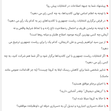
پیشنهاد شما به جبهه اصلاحات در انتخابات پیش رو؟
با توجه به اعلام اسامی نهایی کاندیداها، به چه کسی رای می دهید؟
در فرض برگزاری انتخابات ریاست جمهوری با کاندیداهای زیر به کدام یک رأی می دهید؟
با توجه به نیامدن ظریف و احتمال ردصلاحیت تاج زاده و با لحاظ شرایط واقعی و نه
آرمانی،چه کسی بهترین گزینه موجود اصلاح طلبان و میانه روها است؟
از بین سید ابراهیم رئیسی و علی لاریجانی، کدام یک را برای ریاست جمهوری ترجیح می
دهید؟
اگر انتخابات ریاست جمهوری با این کاندیداها برگزار شود و اگر شما هم شرکت کنید، به چه
کسی رأی می دهید؟
تدابیر شخصی شما برای کاهش ریسک ابتلا به کرونا چیست؟ (به جز اقدامالت عمومی مانند
ماسک)
با احیای برجام موافق هستید؟
با "ارزهای دیجیتال" چقدر آشنایی دارید؟
تا حالا به کرونا مبتلا شده اید؟
با حذف «سربازی اجباری» و تبدیل آن به «سربازی حرفه ای داوطلبانه» موافقید؟