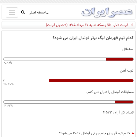
باز
نسخه اصلی
و
صفحه اول
بسته
تماس با ما
کردن
کدام تیم قهرمان لیگ برتر فوتبال ایران می شود؟
آرشیو
منو
استقلال
جستجو
نظرسنجی
20.92%
آب و هوا
ذوب آهن
اوقات شرعی
پیوند ها
65.47%
سواد زندگی
مسابقات فوتبال را دنبال نمی کنم.
سیاسی
13.62%
اقتصاد
تعداد کل آراء : 11522
جامعه
اقتصادی
ورزشی
اجتماعی
خودرو
کدام تیم قهرمان جام جهانی فوتبال 2026 می شود؟