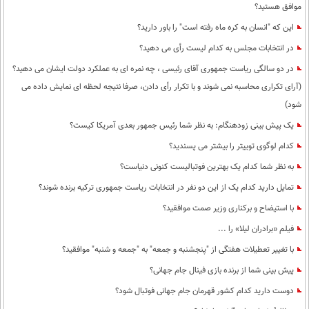
موافق هستید؟
این که "انسان به کره ماه رفته است" را باور دارید؟
در انتخابات مجلس به کدام لیست رأی می دهید؟
در دو سالگی ریاست جمهوری آقای رئیسی ، چه نمره ای به عملکرد دولت ایشان می دهید؟
(آرای تکراری محاسبه نمی شوند و با تکرار رأی دادن، صرفا نتیجه لحظه ای نمایش داده می
شود)
یک پیش بینی زودهنگام: به نظر شما رئیس جمهور بعدی آمریکا کیست؟
کدام لوگوی توییتر را بیشتر می پسندید؟
به نظر شما کدام یک بهترین فوتبالیست کنونی دنیاست؟
تمایل دارید کدام یک از این دو نفر در انتخابات ریاست جمهوری ترکیه برنده شوند؟
با استیضاح و برکناری وزیر صمت موافقید؟
فیلم «برادران لیلا» را ...
با تغییر تعطیلات هفتگی از "پنجشنبه و جمعه" به "جمعه و شنبه" موافقید؟
پیش بینی شما از برنده بازی فینال جام جهانی؟
دوست دارید کدام کشور قهرمان جام جهانی فوتبال شود؟