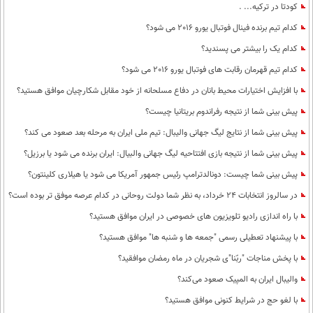
کودتا در ترکیه... .
کدام تیم برنده فینال فوتبال یورو 2016 می شود؟
کدام یک را بیشتر می پسندید؟
کدام تیم قهرمان رقابت های فوتبال یورو 2016 می شود؟
با افزایش اختیارات محیط‌ بانان در دفاع مسلحانه از خود مقابل شکارچیان موافق هستید؟
پیش بینی شما از نتیجه رفراندوم بریتانیا چیست؟
پيش بينی شما از نتايج ليگ جهانی واليبال: تيم ملی ايران به مرحله بعد صعود می كند؟
پیش بینی شما از نتیجه بازی افتتاحیه لیگ جهانی والبیال: ایران برنده می شود یا برزیل؟
پیش بینی شما چیست: دونالدترامپ رئیس جمهور آمریکا می شود یا هیلاری کلینتون؟
در سالروز انتخابات 24 خرداد، به نظر شما دولت روحانی در کدام عرصه موفق تر بوده است؟
با راه اندازی رادیو تلویزیون های خصوصی در ایران موافق هستید؟
با پیشنهاد تعطیلی رسمی "جمعه ها و شنبه ها" موافق هستید؟
با پخش مناجات "ربّنا"ی شجریان در ماه رمضان موافقید؟
والیبال ایران به المپیک صعود می‌کند؟
با لغو حج در شرایط کنونی موافق هستید؟