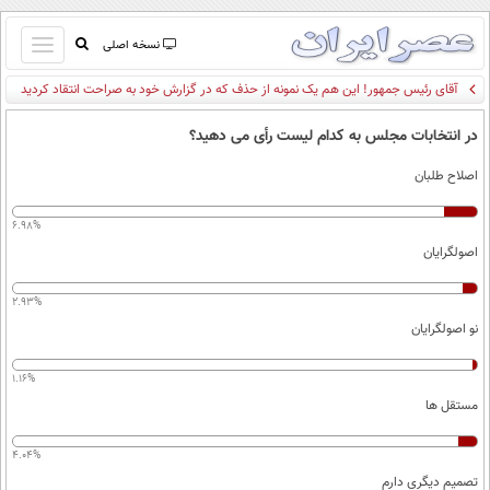
باز
نسخه اصلی
و
آقای رئیس جمهور! این هم یک نمونه از حذف که در گزارش خود به صراحت انتقاد کردید
صفحه اول
بسته
تماس با ما
کردن
در انتخابات مجلس به کدام لیست رأی می دهید؟
آرشیو
منو
اصلاح طلبان
جستجو
نظرسنجی
6.98%
آب و هوا
اصولگرایان
اوقات شرعی
پیوند ها
2.93%
سواد زندگی
نو اصولگرایان
سیاسی
1.16%
اقتصاد
مستقل ها
جامعه
اقتصادی
4.04%
ورزشی
اجتماعی
خودرو
تصمیم دیگری دارم