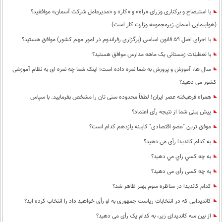
با استیضاح و برکناری وزرای «راه» و «کار» و «مدیرعامل شرکت آسمان» موافقید؟
(هواپیمایی آسمان زیرمجموعه وزارت کار است)
با اجرای اصل 59 قانون اساسی (برگزاری رفراندوم در امور مهم کشور) موافق هستید؟
با تعطیلات زمستانی یک ماهه مدارس موافق هستید؟
سال ها، آموزش و پرورش به شما نمره داده است؛ اینک شما چه نمره ای به نظام آموزشی
کشور می دهید؟
همراه فرهیخته عصر ایران! لطفاً محدوده سنی تان را مشخص بفرمایید. با سپاس
پیش بینی شما از نتیجه رأی اعتماد؟
موفق ترین "عضو اقتصادی" کابینه یازدهم کدام است؟
به کدام کاندیدا رأی می دهید؟
به چه كسي راي مي دهيد؟
به چه کسی رأی می دهید؟
کدام کاندیدا در مناظره سوم بهتر ظاهر شد؟
کاندیدایی که در انتخابات ریاست جمهوری به او رأی خواهید داد را انتخاب کرده اید؟
از بین سه کاندیدای زیر، به کدام یک رأی می دهید؟