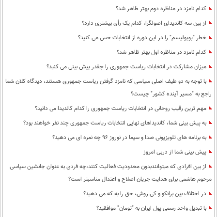
کدام نامزد در مناظره دوم بهتر ظاهر شد؟
از بین سه کاندیدای اصولگرا، کدام یک رأی بیشتری دارد؟
خطر "پوپولیسم" را در این دوره از انتخابات حس می کنید؟
کدام نامزد در مناظره اول بهتر ظاهر شد؟
میزان مشارکت در انتخابات ریاست جمهوری را چقدر پیش بینی می کنید؟
با توجه به دو طیف اصلی سیاسی که نامزد گرفتن ریاست جمهوری هستند، دیدگاه کلان شما
راجع به "مسیر آینده کشور" چیست؟
مهم ترین رقیب روحانی در انتخابات ریاست جمهوری را کدام کاندیدا می دانید؟
به پیش بینی شما، کاندیداهای نهایی انتخابات ریاست جمهوری چند نفر خواهند بود؟
به برنامه های تلویزیونی صدا و سیما در نوروز 96 چه نمره ای می دهید؟
پیش بینی شما از دربی امروز
از بین افرادی که میتوانندبدون محدودیت فعالیت کنند،چه فردی به عنوان جانشین سیاسی
مرحوم هاشمی برای هدایت جریان اصلاح و اعتدال مناسبتر است؟
در اختلاف بین برانکو و کی روش، حق را به که می دهید؟
با تبدیل واحد رسمی پول ایران به "تومان" موافقید؟