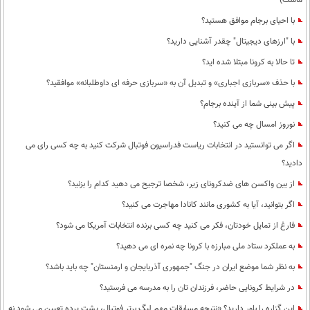
ماسک)
با احیای برجام موافق هستید؟
با "ارزهای دیجیتال" چقدر آشنایی دارید؟
تا حالا به کرونا مبتلا شده اید؟
با حذف «سربازی اجباری» و تبدیل آن به «سربازی حرفه ای داوطلبانه» موافقید؟
پیش بینی شما از آینده برجام؟
نوروز امسال چه می کنید؟
اگر می توانستید در انتخابات ریاست فدراسیون فوتبال شرکت کنید به چه کسی رای می
دادید؟
از بین واکسن های ضدکرونای زیر، شخصا ترجیح می دهید کدام را بزنید؟
اگر بتوانید، آیا به کشوری مانند کانادا مهاجرت می کنید؟
فارغ از تمایل خودتان، فکر می کنید چه کسی برنده انتخابات آمریکا می شود؟
به عملکرد ستاد ملی مبارزه با کرونا چه نمره ای می دهید؟
به نظر شما موضع ایران در جنگ "جمهوری آذربایجان و ارمنستان" چه باید باشد؟
در شرایط کرونایی حاضر، فرزندان تان را به مدرسه می فرستید؟
این گزاره را باور دارید؟ «نتیجه مسابقات مهم لیگ برتر فوتبال، پشت پرده تعیین می شود نه