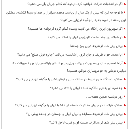
اگر در انتخابات شرکت خواهید کرد، ترجیحاً به کدام جریان رأی می دهید؟
با توجه به این که بیش از یک سال از ریاست محمد سرافراز بر صدا و سیما گذشته، عملکرد
این رسانه در دوره جدید را چگونه ارزیابی می‌کنید؟
اگر تلویزیون ایران را نگاه می کنید، بیننده کدام گروه از برنامه ها هستید؟
در شبانه روز چند ساعت تلویزیون ایران را تماشا می کنید؟
پیش بینی شما از نتیجه دربی روز جمعه؟
آیا محمد جواد ظریف و جان کری را شایسته دریافت "جایزه نوبل صلح" می دانید؟
آیا با تصمیم سازمان مدیریت و برنامه ریزی برای اعطای یارانه میلیاردی و تسهیلات 140
میلیارد تومانی به خودروسازان موافق هستید؟
عملکرد دستگاه های ذیربط در حادثه سیل و توفان اخیر را چگونه ارزیابی می کنید؟
چه نمره ای به تیم مذاکره کننده ایرانی با 1+5 می دهید؟
روز دوشنبه همین هفته... .
عملکرد فرانسه در جریان مذاکرات هسته ای 1+5 با ایران را چگونه ارزیابی می کنید؟
پیش بینی شما از نتیجه مسابقه والیبال ایران و لهستان در جمعه پیش رو؟
پیش بینی شما از مذاکرات هسته ای و ضرب‌الاجل 9 تیر؟