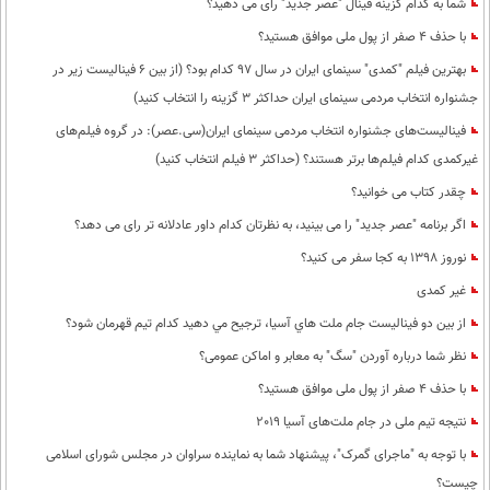
شما به کدام گزینه فینال "عصر جدید" رای می دهید؟
با حذف 4 صفر از پول ملی موافق هستید؟
بهترین فیلم "کمدی" سینمای ایران در سال 97 کدام بود؟ (از بین 6 فینالیست زیر در
جشنواره انتخاب مردمی سینمای ایران حداکثر 3 گزینه را انتخاب کنید)
فینالیست‌های جشنواره انتخاب مردمی سینمای ایران(سی.عصر): در گروه فیلم‌های
غیرکمدی کدام فیلم‌ها برتر هستند؟ (حداکثر 3 فیلم انتخاب کنید)
چقدر کتاب می خوانید؟
اگر برنامه "عصر جدید" را می بینید، به نظرتان کدام داور عادلانه تر رای می دهد؟
نوروز 1398 به کجا سفر می کنید؟
غیر کمدی
از بين دو فيناليست جام ملت هاي آسيا، ترجيح مي دهيد كدام تيم قهرمان شود؟
نظر شما درباره آوردن "سگ" به معابر و اماکن عمومی؟
با حذف 4 صفر از پول ملی موافق هستید؟
نتیجه تیم ملی در جام ملت‌های آسیا 2019
با توجه به "ماجرای گمرک"، پیشنهاد شما به نماینده سراوان در مجلس شورای اسلامی
چیست؟