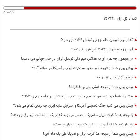
بین الملل
حوادث
فرهنگ و هنر
84.89%
سیاست خارجی
سلامت
تعداد کل آراء : 26722
علم و دانش
یک برش دانایی
قرآن
فناوری و It
محیط زیست
کدام تیم قهرمان جام جهانی فوتبال 2026 می شود؟
گوناگون
علمی
قهرمان جام جهانی 2026 به پیش بینی شما؟
سفر و تفریح
فیلم
سرگرمی
اخبار کریپتو
در مجموع چه نمره ای به عملکرد تیم ملی فوتبال ایران در جام جهانی می دهید؟
عصر ایران 2
اقتصاد
باشگاه مغز
پیش بینی شما از نتیجه دور جدید مذاکرات ایران و آمریکا در اسلام آباد؟
آموزش زبان
خواندنی ها و دیدنی ها
فرجام آتش بس 14 روزه؟
ورزش
مجله تصویری سلاح
پیش بینی شما از نتیجه آتش بس و مذاکرات؟
داستان کوتاه
سیاست
پیشنهاد شما درباره حضور یا عدم حضور تیم ملی فوتبال در جام جهانی ۲۰۲۶ ؟
پیامک
سرگرمی
پیش بینی می کنید جنگ تحمیلی آمریکا و اسرائیل علیه ایران چه زمانی تمام می شود؟
روانشناسی
فناوری
با توجه به مذاکرات ایران و آمریکا ، حدس می زنید کدام یک از اتفاقات زیر رخ می دهد؟
آشپزی
گوناگون
به نظر شما هدف آمریکا از مذاکرات اخیر با ایران چیست؟
پیش بینی شما از نتیجه مذاکرات ایران و آمریکا طی یک ماه آتی؟
دانلود
حوادث