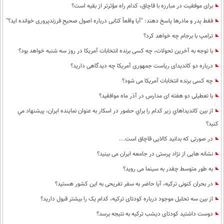
برای موفقیت در مبارزه با قاچاق، کدام راه مؤثرتر از بقیه است؟
فقط پدر و مادرها پاسخ دهند: "آیا واقعاً کتابی درباره اصول صحیح فرزندپروری خوانده اید؟"
ترامپ با برجام چه خواهد کرد؟
با توجه به آخرین تحولات، چه کسی برنده انتخابات آمریکا در روز سه شنبه خواهد بود؟
درباره دو کاندیدای ریاست جمهوری آمریکا چه دیدگاهی دارید؟
چه کسی برنده انتخابات آمریکا می شود؟
با تعطیلی دو هفته ای مدارس در آذر ماه موافقید؟
از بين كانديداهاي زير كدام را براي حضور در اسكار به عنوان نماينده ايران، پيشنهاد مي
كنيد؟
در صورتی که بدانید کالایی قاچاق است...
نشانه هایی از نژاد پرستی در جامعه ایران می بینید؟
به طور متوسط چقدر به سینما می روید؟
در بحران کنونی ترکیه، آیا حاضر به سفر تفریحی به این کشور هستید؟
از بین سه تحلیل موجود درباره کودتای ترکیه، کدام یک را بیشتر قبول دارید؟
دوست داشتید کودتای دیشب ترکیه به نتیجه برسد؟