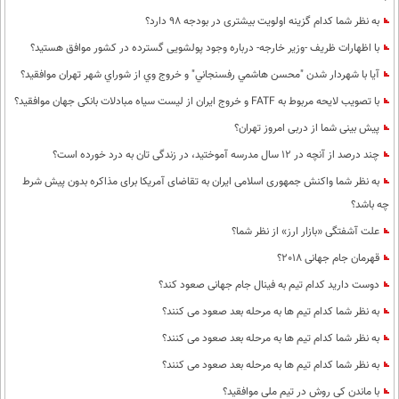
به نظر شما كدام گزینه اولویت بیشتری در بودجه 98 دارد؟
با اظهارات ظریف -وزیر خارجه- درباره وجود پولشویی گسترده در کشور موافق هستید؟
آيا با شهردار شدن "محسن هاشمي رفسنجاني" و خروج وي از شوراي شهر تهران موافقيد؟
با تصویب لایحه مربوط به FATF و خروج ایران از لیست سیاه مبادلات بانکی جهان موافقید؟
پیش بینی شما از دربی امروز تهران؟
چند درصد از آنچه در 12 سال مدرسه آموختید، در زندگی تان به درد خورده است؟
به نظر شما واکنش جمهوری اسلامی ایران به تقاضای آمریکا برای مذاکره بدون پیش شرط
چه باشد؟
علت آشفتگی «بازار ارز» از نظر شما؟
قهرمان جام جهانی 2018؟
دوست دارید کدام تیم به فینال جام جهانی صعود کند؟
به نظر شما کدام تیم ها به مرحله بعد صعود می کنند؟
به نظر شما کدام تیم ها به مرحله بعد صعود می کنند؟
به نظر شما کدام تیم ها به مرحله بعد صعود می کنند؟
با ماندن کی روش در تیم ملی موافقید؟