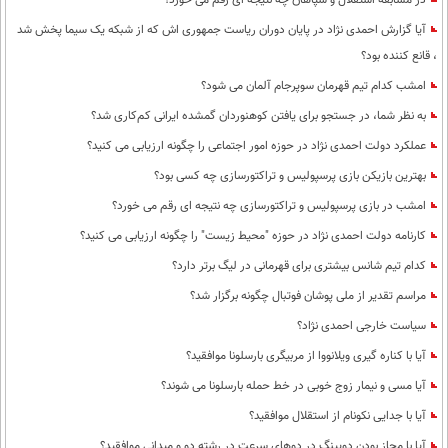
در مسابقه استقلال و سپاهان چه نتیجه ای رقم می خورد؟
آیا گزارش احمدی نژاد در پایان دوران ریاست جمهوری اش که از شبکه یک سیما پخش شد
، قانع کننده بود؟
امشب کدام تیم قهرمان سوپرجام آلمان می شود؟
به نظر شما، در جستجو برای یافتن کوهنوردان گمشده ایرانی کم‌کاری شد؟
عملکرد دولت احمدی نژاد در حوزه امور اجتماعی را چگونه ارزیابی می کنید؟
بهترین بازیکن بازی پرسپولیس و تراکتورسازی چه کسی بود؟
امشب در بازی پرسپولیس و تراکتورسازی چه نتیجه ای رقم می خورد؟
کارنامه دولت احمدی نژاد در حوزه "محیط زیست" را چگونه ارزیابی می کنید؟
کدام تیم شانس بیشتری برای قهرمانی در لیگ برتر دارد؟
مراسم تقدیر از ملی پوشان فوتبال چگونه برگزار شد؟
سیاست خارجی احمدی نژاد؟
آیا با کناره گیری ویلانووا از مربیگری بارسلونا موافقید؟
آیا مسی و نیمار زوج خوبی در خط حمله بارسلونا می شوند؟
آیا با جدایی نکونام از استقلال موافقید؟
آیا با مجاز بودن دوپینگ در دوهای سرعت در رشته دو و میدانی موافقید؟