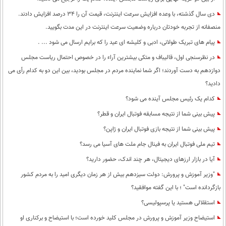
دی سال گذشته، با وعده افزایش سرعت اینترنت، قیمت آن را 34 درصد افزایش دادند.
منصفانه از تجربه خودتان درباره وضعیت سرعت اینترنت در این مدت بگویید.
پیام های تبریک طولانی، ادبی و کلیشه ای عید را که برایم ارسال می شود ... .
در نظرسنجی اول، قالیباف و متکی بیشترین آراء را در خصوص احتمال ریاست مجلس
دوازدهم به دست آوردند؛ اگر شما نماینده مردم در مجلس بودید، بین این دو به کدام رأی می
دادید؟
کدام یک رئیس مجلس آینده می شود؟
پیش بینی شما از نتیجه مسابقه فوتبال ایران و قطر؟
پیش بینی شما از نتیجه بازی فوتبال ایران و ژاپن؟
تیم ملی فوتبال ایران به فینال جام ملت های آسیا می رسد؟
آیا در بازار ارزهای دیجیتال، هر چند اندک، حضور دارید؟
"وزیر آموزش و پرورش: دولت سیزدهم بیش از هر زمان دیگری امید را به مردم کشور
بازگردانده است" ؛ با این گفته موافقید؟
استقلالی هستید یا پرسپولیسی؟
استیضاح وزیر آموزش و پرورش در مجلس کلید خورده است؛ با استیضاح و برکناری او