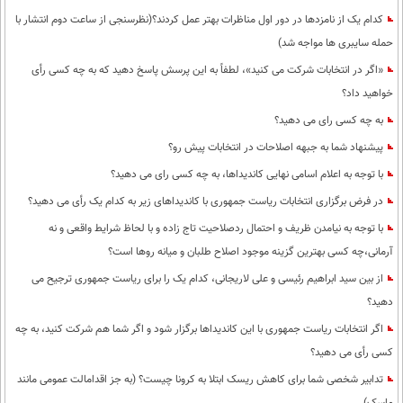
کدام یک از نامزدها در دور اول مناظرات بهتر عمل کردند؟(نظرسنجی از ساعت دوم انتشار با
حمله سایبری ها مواجه شد)
«اگر در انتخابات شرکت می کنید»، لطفاً به این پرسش پاسخ دهید که به چه کسی رأی
خواهید داد؟
به چه کسی رای می دهید؟
پیشنهاد شما به جبهه اصلاحات در انتخابات پیش رو؟
با توجه به اعلام اسامی نهایی کاندیداها، به چه کسی رای می دهید؟
در فرض برگزاری انتخابات ریاست جمهوری با کاندیداهای زیر به کدام یک رأی می دهید؟
با توجه به نیامدن ظریف و احتمال ردصلاحیت تاج زاده و با لحاظ شرایط واقعی و نه
آرمانی،چه کسی بهترین گزینه موجود اصلاح طلبان و میانه روها است؟
از بین سید ابراهیم رئیسی و علی لاریجانی، کدام یک را برای ریاست جمهوری ترجیح می
دهید؟
اگر انتخابات ریاست جمهوری با این کاندیداها برگزار شود و اگر شما هم شرکت کنید، به چه
کسی رأی می دهید؟
تدابیر شخصی شما برای کاهش ریسک ابتلا به کرونا چیست؟ (به جز اقدامالت عمومی مانند