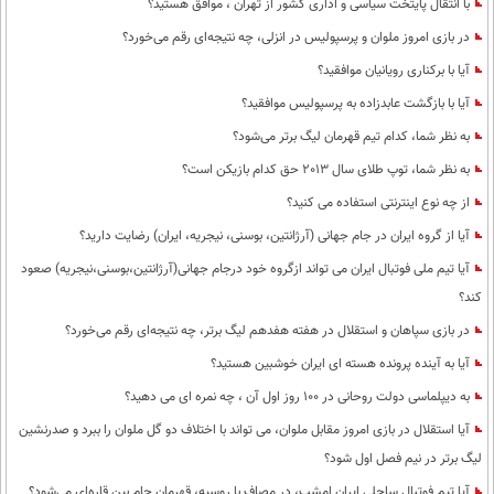
با انتقال پایتخت سیاسی و اداری کشور از تهران ، موافق هستید؟
در بازی امروز ملوان و پرسپولیس در انزلی، چه نتیجه‌ای رقم می‌خورد؟
آیا با برکناری رویانیان موافقید؟
آیا با بازگشت عابدزاده به پرسپولیس موافقید؟
به نظر شما، کدام تیم قهرمان لیگ برتر می‌شود؟
به نظر شما، توپ طلای سال 2013 حق کدام بازیکن است؟
از چه نوع اینترنتی استفاده می کنید؟
آیا از گروه ایران در جام جهانی (آرژانتین، بوسنی، نیجریه، ایران) رضایت دارید؟
آیا تیم ملی فوتبال ایران می تواند ازگروه خود درجام جهانی(آرژانتین،بوسنی،نیجریه) صعود
کند؟
در بازی سپاهان و استقلال در هفته هفدهم لیگ برتر، چه نتیجه‌ای رقم می‌خورد؟
آیا به آینده پرونده هسته ای ایران خوشبین هستید؟
به دیپلماسی دولت روحانی در 100 روز اول آن ، چه نمره ای می دهید؟
آیا استقلال در بازی امروز مقابل ملوان، می تواند با اختلاف دو گل ملوان را ببرد و صدرنشین
لیگ برتر در نیم فصل اول شود؟
آیا تیم فوتبال ساحلی ایران امشب، در مصاف با روسیه، قهرمان جام بین قاره‌اي می‌شود؟