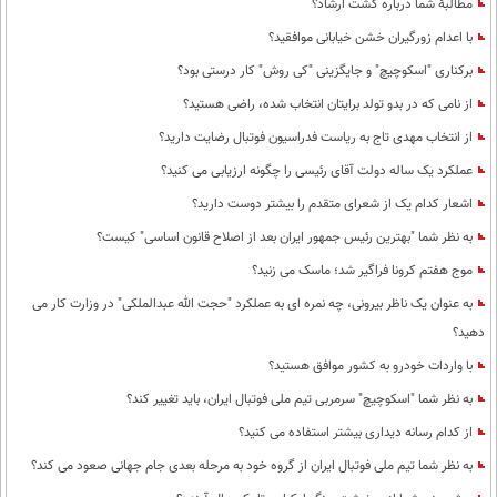
مطالبۀ شما درباره گشت ارشاد؟
با اعدام زورگیران خشن خیابانی موافقید؟
برکناری "اسکوچیچ" و جایگزینی "کی روش" کار درستی بود؟
از نامی که در بدو تولد برایتان انتخاب شده، راضی هستید؟
از انتخاب مهدی تاج به ریاست فدراسیون فوتبال رضایت دارید؟
عملکرد یک ساله دولت آقای رئیسی را چگونه ارزیابی می کنید؟
اشعار کدام یک از شعرای متقدم را بیشتر دوست دارید؟
به نظر شما "بهترین رئیس جمهور ایران بعد از اصلاح قانون اساسی" کیست؟
موج هفتم کرونا فراگیر شد؛ ماسک می زنید؟
به عنوان یک ناظر بیرونی، چه نمره ای به عملکرد "حجت الله عبدالملکی" در وزارت کار می
دهید؟
با واردات خودرو به کشور موافق هستید؟
به نظر شما "اسکوچیچ" سرمربی تیم ملی فوتبال ایران، باید تغییر کند؟
از کدام رسانه دیداری بیشتر استفاده می کنید؟
به نظر شما تیم ملی فوتبال ایران از گروه خود به مرحله بعدی جام جهانی صعود می کند؟