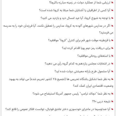
ارزیابی شما از عملکرد دولت در زمینه مبارزه باکرونا؟
آیا کسی از اطرافیان یا آشنایان شما مبتلا به کرونا شده است؟
با توجه به شیوع کرونا، آیا عید امسال دید و بازدید می کنید؟
اگر در مدارس شهرهای آلوده به کرونا، مدارس را تعطیل نکنند، آیا فرزندان خود را به مدرسه
می فرستید؟
با قرنطینه موقت شهر قم برای کنترل "کرونا" موافقید؟
برای دریافت رمز دوم پویا اقدام کرده اید؟
با استعفای روحانی موافقید؟
در انتخابات مجلس یازدهم به کدام گروه رأی می دهید؟
آیا مشمول طرح یارانه معیشتی دولت شده اید؟
به نظر شما تشکیل باشگاه تحریمی ها (تجمیع 25 کشور تحریم شده) می تواند به بهبود
وضعیت اقتصادی ایران کمک کند؟
به نظر شما "دونالد ترامپ" رئیس جمهور آمریکا استیضاح می شود؟
نتیجه دربی 90؟
آیا صداوسیما در ماجرای خودسوزی دختر عاشق فوتبال، توانست افکار عمومی را قانع کند؟