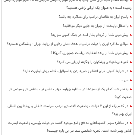
بودجه صدا و سیما برای سال جدید با 11 هزار میلیارد تومان افزایش به 35 هزار میلیارد تومان
رسیده است ؛ به عنوان یک ایرانی راضی هستید؟
پاسخ ایران به تقاضای ترامپ برای مذاکره چه باشد؟
با انتقال پایتخت از تهران به جایی دیگر موافقید؟
پیش بینی شما از فرجام بشار اسد در جنگ کنونی سوریه؟
موافق مذاکره ایران با دولت ترامپ با هدف تنش زدایی از روابط تهران - واشنگتن هستید؟
پیش بینی شما از برنده انتخابات ریاست جمهوری آمریکا ؟
کابینه پیشنهادی پزشکیان را چگونه ارزیابی می کنید؟
در شرایط کنونی، برای انتقام و ضربه زدن به اسرائیل، کدام روش اولویت دارد؟
من ...
به نظر شما کدام یک از نامزدها در مناظره چهارم، بهتر ، علمی تر ، منطقی تر و مردمی تر
صحبت کرد؟
در کدام یک از این 2 دولت ، وضعیت اقتصادی مردم، سیاست داخلی و روابط بین المللی
ایران بهتر بود؟
در مناظره سوم، کاندیداهای مدافع وضع موجود گفتند در دولت رئیسی، وضعیت اینترنت
کشور بهتر شده است. تجربه شخصی شما در این باره چیست؟