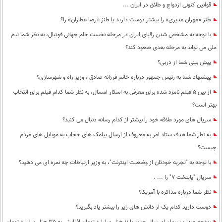
قوانین کنونی ازدواج و طلاق در ایران ...
محیط زیست
طنز «مهران مدیری» را بیشتر دوست دارید یا طنز «رضا عطاران» را؟
سلامت
با توجه به مشخص شدن رقبای ایران در مرحله نخست جام جهانی فوتبال، به نظر شما تیم
ملی می تواند به مرحله بعدی صعود کند؟
فرهنگی
پیش بینی شما از دربی؟
بین الملل
پیشنهاد شما به رئیس جمهور درباره خانم فرزانه صادق ، وزیر راه و شهرسازی؟
اجتماعی
از بین 5 فیلم نامزد شده برای معرفی به اسکار امسال، به نظر شما کدام فیلم برای انتخاب
حیات وحش
بهتر است؟
سریال های مورد علاقه خود را بیشتر از کدام رسانه دنبال می کنید؟
سیاست خارجی
به نظر شما هدف ستاد امر به معروف از ارسال پیامک های حجاب به موبایل های مردم
چیست؟
با توجه به "تجربه خودتان از وضعیت اینترنت"، به وزیر ارتباطات چه نمره ای می دهید؟
سریال "پایتخت 7" را ... .
نظر شما درباره مذاکره با آمریکا؟
دوست دارید کدام یک از دانش های زیر را بیشتر یاد بگیرید؟