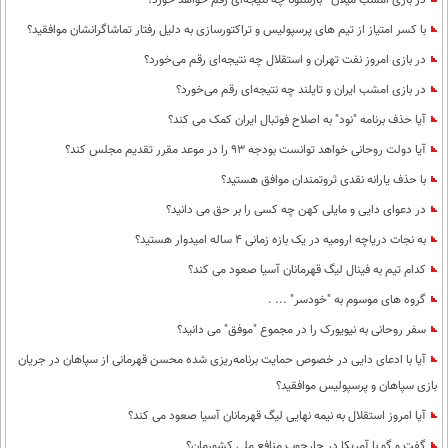
در بازی امشب میلان - بارسلونا چه نتیجه‌ای رقم خواهد خورد؟
با کسر امتیاز از تیم های پرسپولیس و تراکتورسازی به دلیل رفتار تماشاگرانشان موافقید؟
در بازی امروز نفت تهران و استقلال چه نتیجه‌ای رقم می‌خورد؟
در بازی امشب ایران و تایلند چه نتیجه‌ای رقم می‌خورد؟
آیا حذف برنامه "نود" به اصلاح فوتبال ایران کمک می کند؟
آیا دولت روحانی خواهد توانست بودجه 93 را در موعد مقرر تقدیم مجلس کند؟
با حذف یارانه نقدی ثروتمندان موافق هستید؟
در دعوای دایی و مایلی کهن چه کسی را بر حق می دانید؟
به نجات دریاچه ارومیه در یک بازه زمانی 4 ساله امیدوار هستید؟
کدام تیم به فینال لیگ قهرمانان آسیا صعود می کند؟
گروه های موسوم به "خودسر" ... .
سفر روحانی به نیویورک را در مجموع "موفق" می دانید؟
آیا با ادعای دایی در خصوص حمایت برنامه‌ریزی شده محسن قهرمانی از سپاهان در جریان
بازی سپاهان و پرسپولیس موافقید؟
آیا امروز استقلال به نیمه نهایی لیگ قهرمانان آسیا صعود می کند؟
گفت و گو با آمریکا در چارچوب منافع ملی کشورمان؟