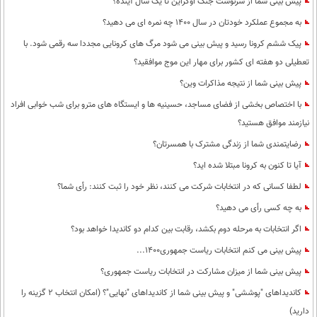
پیش بینی شما از سرنوشت جنگ اوکراین تا یک سال آینده؟
به مجموع عملکرد خودتان در سال 1400 چه نمره ای می دهید؟
پیک ششم کرونا رسید و پیش بینی می شود مرگ های کرونایی مجددا سه رقمی شود. با
تعطیلی دو هفته ای کشور برای مهار این موج موافقید؟
پیش بینی شما از نتیجه مذاکرات وین؟
با اختصاص بخشی از فضای مساجد، حسینیه ها و ایستگاه های مترو برای شب خوابی افراد
نیازمند موافق هستید؟
رضایتمندی شما از زندگی مشترک با همسرتان؟
آیا تا کنون به کرونا مبتلا شده اید؟
لطفا کسانی که در انتخابات شرکت می کنند، نظر خود را ثبت کنند: رأی شما؟
به چه کسی رأی می دهید؟
اگر انتخابات به مرحله دوم بکشد، رقابت بین کدام دو کاندیدا خواهد بود؟
پیش بینی می کنم انتخابات ریاست جمهوری1400...
پیش بینی شما از میزان مشارکت در انتخابات ریاست جمهوری؟
کاندیداهای "پوششی" و پیش بینی شما از کاندیداهای "نهایی"؟ (امکان انتخاب 2 گزینه را
دارید)