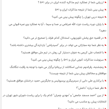
ارزیابی شما از عملکرد تیم مذاکره کننده ایران در برابر 1+5 ؟
پیش بینی شما از نتیجه مذاکرات ایران و 1+5
نتیجه دربی تهران را چگونه پیش بینی می کنید؟
با پایان دوره ریاست عزت الله ضرغامی بر صدا و سیما ، آیا به عملکرد وی نمره قبولی می
دهید؟
در قضیه حق پخش تلویزیونی، استدلال کدام طرف را صحیح تر می دانید؟
به نظر شما چه مجازاتی می تواند در برابر "اسید‌پاشی" بازدارندگی بیشتری داشته باشد؟
با انتصاب علی کریمی به عنوان دستیار کی روش در تیم ملی موافق هستید؟
سرنوشت مذاکرات کنونی ایران و 1+5 را چگونه پیش بینی می کنید؟
پنجشنبه، رفراندوم جدایی اسکاتلند از بریتانیا برگزار می شود.با توجه به رقابت تنگاتنگ
موافقان و مخالفان پیش بینی شما از نتیجه چیست؟
با برکناری علی دایی از سرمربیگری پرسپولیس و جایگزینی حمید درخشان موافق هستید؟
نظر شما درباره "داعش"؟
از بین "احمد مسجد جامعی" و "مهدی چمران" کدام یک را برای ریاست شورای شهر تهران در
انتخابات پیش رو مناسب می دانید؟