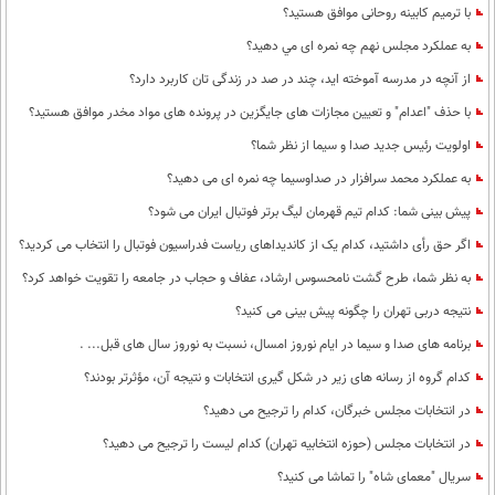
با ترمیم کابینه روحانی موافق هستید؟
به عملكرد مجلس نهم چه نمره ای مي دهيد؟
از آنچه در مدرسه آموخته اید، چند در صد در زندگی تان کاربرد دارد؟
با حذف "اعدام" و تعیین مجازات های جایگزین در پرونده های مواد مخدر موافق هستید؟
اولویت رئیس جدید صدا و سیما از نظر شما؟
به عملکرد محمد سرافزار در صداوسیما چه نمره ای می دهید؟
پیش بینی شما: کدام تیم قهرمان لیگ برتر فوتبال ایران می شود؟
اگر حق رأی داشتید، کدام یک از کاندیداهای ریاست فدراسیون فوتبال را انتخاب می کردید؟
به نظر شما، طرح گشت نامحسوس ارشاد، عفاف و حجاب در جامعه را تقویت خواهد کرد؟
نتیجه دربی تهران را چگونه پیش بینی می کنید؟
برنامه های صدا و سیما در ایام نوروز امسال، نسبت به نوروز سال های قبل... .
کدام گروه از رسانه های زیر در شکل گیری انتخابات و نتیجه آن، مؤثرتر بودند؟
در انتخابات مجلس خبرگان، کدام را ترجیح می دهید؟
در انتخابات مجلس (حوزه انتخابیه تهران) کدام لیست را ترجیح می دهید؟
سریال "معمای شاه" را تماشا می کنید؟