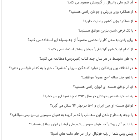
آیا تیم ملی والیبال از گروهش صعود می کند؟
از عملکرد وزیر ورزش و جوانان راضی هستید؟
از عملکرد وزیر کشور رضایت دارید؟
با تک نرخی شدن بنزین موافق هستید؟
برای رفتن به محل کار یا تحصیل معمولاً از چه وسیله ای استفاده می کنید؟
از کدام اپلیکیشن "ارتباطی" موبایل بیشتر استفاده می کنید؟
به طور متوسط در هر سال چند کتاب (غیردرسی) مطالعه می کنید؟
در اختلاف بین پزشکان و تولید کنندگان سریال "حاشیه" ، حق را به کدام طرف می دهید؟
با لغو چند ساله "حج عمره" موافقید؟
آیا از توافق هسته ای لوزان راضی هستید؟
به عملکرد شخص خودتان در سال 1393، چه نمره ای می دهید؟
توافق هسته ای بین ایران و 1+5 در بهار 94 شکل می گیرد؟
با توجه به مطرح شدن این سه نام، با کدام گزینه به عنوان سرمربی پرسپولیس موافقید؟
با ابقای "کی روش" به عنوان سرمربی تیم ملی فوتبال ایران موافق هستید؟
پیش بینی شما از رتبه فوتبال ایران در جام ملت های آسیا؟