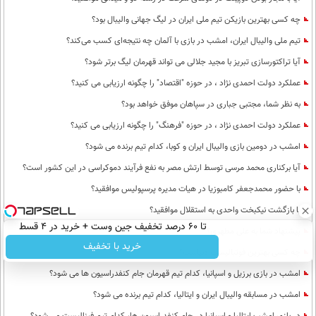
چه کسی بهترین بازیکن تیم ملی ایران در لیگ جهانی والیبال بود؟
تیم ملی والیبال ایران، امشب در بازی با آلمان چه نتیجه‌ای کسب می‌کند؟
آیا تراکتورسازی تبریز با مجید جلالی می تواند قهرمان لیگ برتر شود؟
عملکرد دولت احمدی نژاد ، در حوزه "اقتصاد" را چگونه ارزیابی می کنید؟
به نظر شما، مجتبی جباری در سپاهان موفق خواهد بود؟
عملکرد دولت احمدی نژاد ، در حوزه "فرهنگ" را چگونه ارزیابی می کنید؟
امشب در دومین بازی والیبال ایران و کوبا، کدام تیم برنده می شود؟
آیا برکناری محمد مرسی توسط ارتش مصر به نفع فرآیند دموکراسی در این کشور است؟
با حضور محمدجعفر کامبوزیا در هیات مدیره پرسپولیس موافقید؟
با بازگشت نیکبخت واحدی به استقلال موافقید؟
تا 60 درصد تخفیف جین وست + خرید در 4 قسط
پیشنهاد شما به علی مطهری؟
خرید با تخفیف
چه کسی بهترین فوتبالیست دنیاست؟
امشب در بازی برزیل و اسپانیا، کدام تیم قهرمان جام کنفدراسیون ها می شود؟
امشب در مسابقه والیبال ایران و ایتالیا، کدام تیم برنده می شود؟