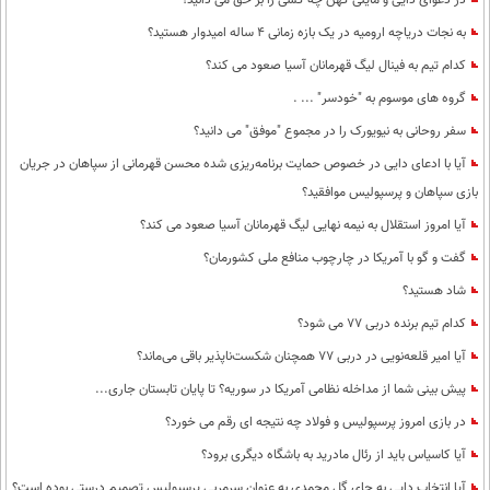
در دعوای دایی و مایلی کهن چه کسی را بر حق می دانید؟
به نجات دریاچه ارومیه در یک بازه زمانی 4 ساله امیدوار هستید؟
کدام تیم به فینال لیگ قهرمانان آسیا صعود می کند؟
گروه های موسوم به "خودسر" ... .
سفر روحانی به نیویورک را در مجموع "موفق" می دانید؟
آیا با ادعای دایی در خصوص حمایت برنامه‌ریزی شده محسن قهرمانی از سپاهان در جریان
بازی سپاهان و پرسپولیس موافقید؟
آیا امروز استقلال به نیمه نهایی لیگ قهرمانان آسیا صعود می کند؟
گفت و گو با آمریکا در چارچوب منافع ملی کشورمان؟
شاد هستید؟
کدام تیم برنده دربی 77 می شود؟
آیا امیر قلعه‌نویی در دربی 77 همچنان شکست‌ناپذیر باقی می‌ماند؟
پیش بینی شما از مداخله نظامی آمریکا در سوریه؟ تا پایان تابستان جاری...
در بازی امروز پرسپولیس و فولاد چه نتیجه ای رقم می خورد؟
آیا کاسیاس باید از رئال مادرید به باشگاه دیگری برود؟
آیا انتخاب دایی به جای گل محمدی به عنوان سرمربی پرسپولیس تصمیم درستی بوده است؟