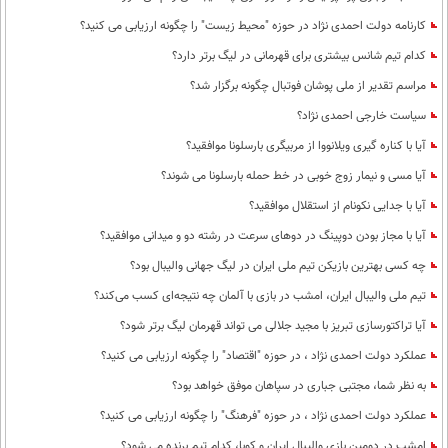
کارنامه دولت احمدی نژاد در حوزه "محیط زیست" را چگونه ارزیابی می کنید؟
کدام تیم شانس بیشتری برای قهرمانی در لیگ برتر دارد؟
مراسم تقدیر از ملی پوشان فوتبال چگونه برگزار شد؟
سیاست خارجی احمدی نژاد؟
آیا با کناره گیری ویلانووا از مربیگری بارسلونا موافقید؟
آیا مسی و نیمار زوج خوبی در خط حمله بارسلونا می شوند؟
آیا با جدایی نکونام از استقلال موافقید؟
آیا با مجاز بودن دوپینگ در دوهای سرعت در رشته دو و میدانی موافقید؟
چه کسی بهترین بازیکن تیم ملی ایران در لیگ جهانی والیبال بود؟
تیم ملی والیبال ایران، امشب در بازی با آلمان چه نتیجه‌ای کسب می‌کند؟
آیا تراکتورسازی تبریز با مجید جلالی می تواند قهرمان لیگ برتر شود؟
عملکرد دولت احمدی نژاد ، در حوزه "اقتصاد" را چگونه ارزیابی می کنید؟
به نظر شما، مجتبی جباری در سپاهان موفق خواهد بود؟
عملکرد دولت احمدی نژاد ، در حوزه "فرهنگ" را چگونه ارزیابی می کنید؟
امشب در دومین بازی والیبال ایران و کوبا، کدام تیم برنده می شود؟