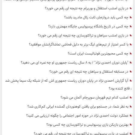
در بازی امشب استقلال و بوریرام چه نتیجه ای رقم می خورد؟
چه کسی باید دروازه‌بان ثابت رئال مادرید باشد؟
چه کسی در تاریخ باشگاه پرسپولیس جایگاه مهمتری دارد؟
در بازی امشب سپاهان و تراکتورسازی چه نتیجه ای رقم می خورد؟
با کسر امتیاز از تیم‌های لیگ برتر به دلیل فحاشی تماشاگرانشان موافقید؟
چه کسی محبوبترین فوتبالیست ایران است؟
"پایان دوران احمدی نژاد" / به 8 سال ریاست جمهوری او چه نمره ای می دهید؟
در مسابقه استقلال و سپاهان چه نتیجه ای رقم می خورد؟
آیا گزارش احمدی نژاد در پایان دوران ریاست جمهوری اش که از شبکه یک سیما پخش شد
، قانع کننده بود؟
امشب کدام تیم قهرمان سوپرجام آلمان می شود؟
به نظر شما، در جستجو برای یافتن کوهنوردان گمشده ایرانی کم‌کاری شد؟
عملکرد دولت احمدی نژاد در حوزه امور اجتماعی را چگونه ارزیابی می کنید؟
بهترین بازیکن بازی پرسپولیس و تراکتورسازی چه کسی بود؟
امشب در بازی پرسپولیس و تراکتورسازی چه نتیجه ای رقم می خورد؟