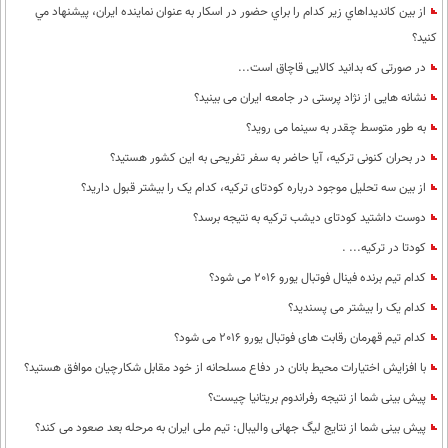
از بين كانديداهاي زير كدام را براي حضور در اسكار به عنوان نماينده ايران، پيشنهاد مي
كنيد؟
در صورتی که بدانید کالایی قاچاق است...
نشانه هایی از نژاد پرستی در جامعه ایران می بینید؟
به طور متوسط چقدر به سینما می روید؟
در بحران کنونی ترکیه، آیا حاضر به سفر تفریحی به این کشور هستید؟
از بین سه تحلیل موجود درباره کودتای ترکیه، کدام یک را بیشتر قبول دارید؟
دوست داشتید کودتای دیشب ترکیه به نتیجه برسد؟
کودتا در ترکیه... .
کدام تیم برنده فینال فوتبال یورو 2016 می شود؟
کدام یک را بیشتر می پسندید؟
کدام تیم قهرمان رقابت های فوتبال یورو 2016 می شود؟
با افزایش اختیارات محیط‌ بانان در دفاع مسلحانه از خود مقابل شکارچیان موافق هستید؟
پیش بینی شما از نتیجه رفراندوم بریتانیا چیست؟
پيش بينی شما از نتايج ليگ جهانی واليبال: تيم ملی ايران به مرحله بعد صعود می كند؟