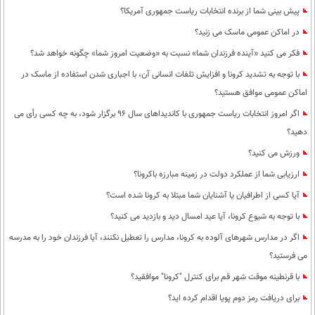
پیش بینی شما از برنده انتخابات ریاست جمهوری آمریکا؟
در اماکن عمومی ماسک می زنید؟
فکر می کنید «آینده فرزندان شما» نسبت به «وضعیت امروز شما» چگونه خواهد شد؟
با توجه به تشدید کرونا و افزایش تلفات انسانی آن، با اجباری شدن استفاده از ماسک در
اماکن عمومی موافق هستید؟
اگر امروز انتخابات ریاست جمهوری با کاندیداهای سال 96 برگزار شود، به چه کسی رأی می
دهید؟
ورزش می کنید؟
ارزیابی شما از عملکرد دولت در زمینه مبارزه باکرونا؟
آیا کسی از اطرافیان یا آشنایان شما مبتلا به کرونا شده است؟
با توجه به شیوع کرونا، آیا عید امسال دید و بازدید می کنید؟
اگر در مدارس شهرهای آلوده به کرونا، مدارس را تعطیل نکنند، آیا فرزندان خود را به مدرسه
می فرستید؟
با قرنطینه موقت شهر قم برای کنترل "کرونا" موافقید؟
برای دریافت رمز دوم پویا اقدام کرده اید؟