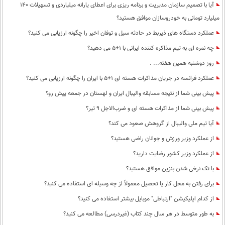
آیا با تصمیم سازمان مدیریت و برنامه ریزی برای اعطای یارانه میلیاردی و تسهیلات 140
میلیارد تومانی به خودروسازان موافق هستید؟
عملکرد دستگاه های ذیربط در حادثه سیل و توفان اخیر را چگونه ارزیابی می کنید؟
چه نمره ای به تیم مذاکره کننده ایرانی با 1+5 می دهید؟
روز دوشنبه همین هفته... .
عملکرد فرانسه در جریان مذاکرات هسته ای 1+5 با ایران را چگونه ارزیابی می کنید؟
پیش بینی شما از نتیجه مسابقه والیبال ایران و لهستان در جمعه پیش رو؟
پیش بینی شما از مذاکرات هسته ای و ضرب‌الاجل 9 تیر؟
آیا تیم ملی والیبال از گروهش صعود می کند؟
از عملکرد وزیر ورزش و جوانان راضی هستید؟
از عملکرد وزیر کشور رضایت دارید؟
با تک نرخی شدن بنزین موافق هستید؟
برای رفتن به محل کار یا تحصیل معمولاً از چه وسیله ای استفاده می کنید؟
از کدام اپلیکیشن "ارتباطی" موبایل بیشتر استفاده می کنید؟
به طور متوسط در هر سال چند کتاب (غیردرسی) مطالعه می کنید؟