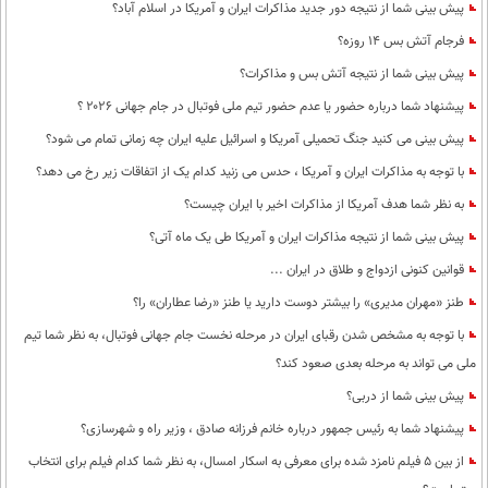
بین الملل
پیش بینی شما از نتیجه دور جدید مذاکرات ایران و آمریکا در اسلام آباد؟
حوادث
فرجام آتش بس 14 روزه؟
فرهنگ و هنر
سیاست خارجی
سلامت
پیش بینی شما از نتیجه آتش بس و مذاکرات؟
علم و دانش
یک برش دانایی
پیشنهاد شما درباره حضور یا عدم حضور تیم ملی فوتبال در جام جهانی ۲۰۲۶ ؟
قرآن
فناوری و It
محیط زیست
پیش بینی می کنید جنگ تحمیلی آمریکا و اسرائیل علیه ایران چه زمانی تمام می شود؟
گوناگون
علمی
سفر و تفریح
با توجه به مذاکرات ایران و آمریکا ، حدس می زنید کدام یک از اتفاقات زیر رخ می دهد؟
فیلم
سرگرمی
اخبار کریپتو
به نظر شما هدف آمریکا از مذاکرات اخیر با ایران چیست؟
عصر ایران 2
اقتصاد
باشگاه مغز
پیش بینی شما از نتیجه مذاکرات ایران و آمریکا طی یک ماه آتی؟
آموزش زبان
خواندنی ها و دیدنی ها
قوانین کنونی ازدواج و طلاق در ایران ...
ورزش
مجله تصویری سلاح
طنز «مهران مدیری» را بیشتر دوست دارید یا طنز «رضا عطاران» را؟
داستان کوتاه
سیاست
با توجه به مشخص شدن رقبای ایران در مرحله نخست جام جهانی فوتبال، به نظر شما تیم
پیامک
سرگرمی
ملی می تواند به مرحله بعدی صعود کند؟
روانشناسی
فناوری
پیش بینی شما از دربی؟
آشپزی
پیشنهاد شما به رئیس جمهور درباره خانم فرزانه صادق ، وزیر راه و شهرسازی؟
گوناگون
از بین 5 فیلم نامزد شده برای معرفی به اسکار امسال، به نظر شما کدام فیلم برای انتخاب
دانلود
حوادث