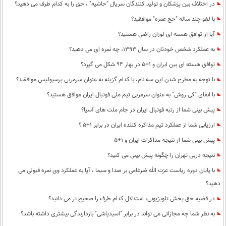
در اختلاف بین پزشکان و تولید کنندگان سریال "حاشیه" ، حق را به کدام طرف می دهید؟
با لغو چند ساله "حج عمره" موافقید؟
آیا از توافق هسته ای لوزان راضی هستید؟
به عملکرد شخص خودتان در سال 1393، چه نمره ای می دهید؟
توافق هسته ای بین ایران و 1+5 در بهار 94 شکل می گیرد؟
با توجه به مطرح شدن این سه نام، با کدام گزینه به عنوان سرمربی پرسپولیس موافقید؟
با ابقای "کی روش" به عنوان سرمربی تیم ملی فوتبال ایران موافق هستید؟
پیش بینی شما از رتبه فوتبال ایران در جام ملت های آسیا؟
ارزیابی شما از عملکرد تیم مذاکره کننده ایران در برابر 1+5 ؟
پیش بینی شما از نتیجه مذاکرات ایران و 1+5
نتیجه دربی تهران را چگونه پیش بینی می کنید؟
با پایان دوره ریاست عزت الله ضرغامی بر صدا و سیما ، آیا به عملکرد وی نمره قبولی می
دهید؟
در قضیه حق پخش تلویزیونی، استدلال کدام طرف را صحیح تر می دانید؟
به نظر شما چه مجازاتی می تواند در برابر "اسید‌پاشی" بازدارندگی بیشتری داشته باشد؟