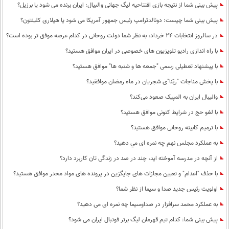
پیش بینی شما از نتیجه بازی افتتاحیه لیگ جهانی والبیال: ایران برنده می شود یا برزیل؟
پیش بینی شما چیست: دونالدترامپ رئیس جمهور آمریکا می شود یا هیلاری کلینتون؟
در سالروز انتخابات 24 خرداد، به نظر شما دولت روحانی در کدام عرصه موفق تر بوده است؟
با راه اندازی رادیو تلویزیون های خصوصی در ایران موافق هستید؟
با پیشنهاد تعطیلی رسمی "جمعه ها و شنبه ها" موافق هستید؟
با پخش مناجات "ربّنا"ی شجریان در ماه رمضان موافقید؟
والیبال ایران به المپیک صعود می‌کند؟
با لغو حج در شرایط کنونی موافق هستید؟
با ترمیم کابینه روحانی موافق هستید؟
به عملكرد مجلس نهم چه نمره ای مي دهيد؟
از آنچه در مدرسه آموخته اید، چند در صد در زندگی تان کاربرد دارد؟
با حذف "اعدام" و تعیین مجازات های جایگزین در پرونده های مواد مخدر موافق هستید؟
اولویت رئیس جدید صدا و سیما از نظر شما؟
به عملکرد محمد سرافزار در صداوسیما چه نمره ای می دهید؟
پیش بینی شما: کدام تیم قهرمان لیگ برتر فوتبال ایران می شود؟