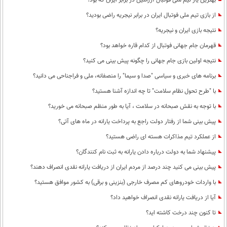
بهترین یار تیم ملی فوتبال آرژانتین در برابر ایران که بود؟
از بازی تیم ملی فوتبال ایران در برابر نیجریه راضی بودید؟
نتیجه بازی ایران و نیجریه؟
قهرمان جام جهانی فوتبال از کدام قاره خواهد بود؟
نتیجه اولین بازی جام جهانی را چگونه پیش بینی می کنید؟
برنامه های خبری و سیاسی "صدا و سیما" را منصفانه، ملی و فراجناحی می دانید؟
با "طرح تحول نظام سلامت"‌ تا چه اندازه آشنا هستید؟
با توجه به نقش صبحانه در سلامت ، آیا به طور منظم صبحانه می خورید؟
پیش بینی شما از رفتار دولت راجع به پرداخت یارانه در ماه های آتی؟
از عملکرد تیم مذاکرات هسته ای راضی هستید؟
پیشنهاد شما به دولت درباره دادن یارانه به ثبت نام کنندگان؟
پیش بینی می کنید چند درصد از مردم ایران از دریافت یارانه نقدی انصراف دهند؟
با واردات خودروهای کم مصرف خارجی (بنزینی و برقی) به کشور موافق هستید؟
آیا از دریافت یارانه نقدی انصراف خواهید داد؟
تا کنون چند درخت کاشته اید؟