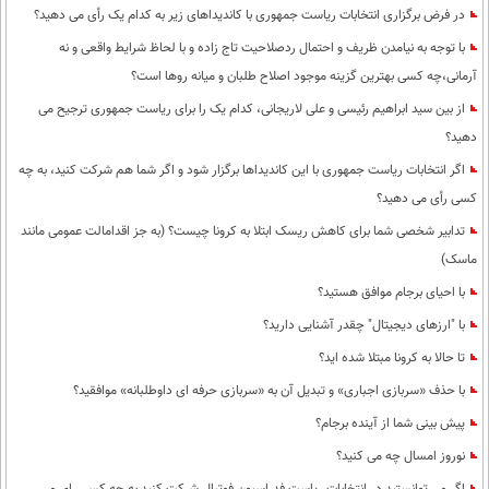
در فرض برگزاری انتخابات ریاست جمهوری با کاندیداهای زیر به کدام یک رأی می دهید؟
با توجه به نیامدن ظریف و احتمال ردصلاحیت تاج زاده و با لحاظ شرایط واقعی و نه
آرمانی،چه کسی بهترین گزینه موجود اصلاح طلبان و میانه روها است؟
از بین سید ابراهیم رئیسی و علی لاریجانی، کدام یک را برای ریاست جمهوری ترجیح می
دهید؟
اگر انتخابات ریاست جمهوری با این کاندیداها برگزار شود و اگر شما هم شرکت کنید، به چه
کسی رأی می دهید؟
تدابیر شخصی شما برای کاهش ریسک ابتلا به کرونا چیست؟ (به جز اقدامالت عمومی مانند
ماسک)
با احیای برجام موافق هستید؟
با "ارزهای دیجیتال" چقدر آشنایی دارید؟
تا حالا به کرونا مبتلا شده اید؟
با حذف «سربازی اجباری» و تبدیل آن به «سربازی حرفه ای داوطلبانه» موافقید؟
پیش بینی شما از آینده برجام؟
نوروز امسال چه می کنید؟