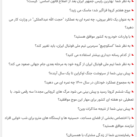
به نظر شما "بهترین رئیس جمهور ایران بعد از اصلاح قانون اساسی" کیست؟
موج هفتم کرونا فراگیر شد؛ ماسک می زنید؟
به عنوان یک ناظر بیرونی، چه نمره ای به عملکرد "حجت الله عبدالملکی" در وزارت کار می
دهید؟
با واردات خودرو به کشور موافق هستید؟
به نظر شما "اسکوچیچ" سرمربی تیم ملی فوتبال ایران، باید تغییر کند؟
از کدام رسانه دیداری بیشتر استفاده می کنید؟
به نظر شما تیم ملی فوتبال ایران از گروه خود به مرحله بعدی جام جهانی صعود می کند؟
پیش بینی شما از سرنوشت جنگ اوکراین تا یک سال آینده؟
به مجموع عملکرد خودتان در سال 1400 چه نمره ای می دهید؟
پیک ششم کرونا رسید و پیش بینی می شود مرگ های کرونایی مجددا سه رقمی شود. با
تعطیلی دو هفته ای کشور برای مهار این موج موافقید؟
پیش بینی شما از نتیجه مذاکرات وین؟
با اختصاص بخشی از فضای مساجد، حسینیه ها و ایستگاه های مترو برای شب خوابی افراد
نیازمند موافق هستید؟
رضایتمندی شما از زندگی مشترک با همسرتان؟