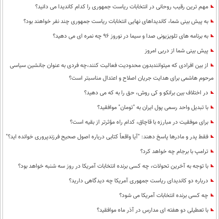
مهم ترین رقیب روحانی در انتخابات ریاست جمهوری را کدام کاندیدا می دانید؟
به پیش بینی شما، کاندیداهای نهایی انتخابات ریاست جمهوری چند نفر خواهند بود؟
به برنامه های تلویزیونی صدا و سیما در نوروز 96 چه نمره ای می دهید؟
پیش بینی شما از دربی امروز
از بین افرادی که میتوانندبدون محدودیت فعالیت کنند،چه فردی به عنوان جانشین سیاسی
مرحوم هاشمی برای هدایت جریان اصلاح و اعتدال مناسبتر است؟
در اختلاف بین برانکو و کی روش، حق را به که می دهید؟
با تبدیل واحد رسمی پول ایران به "تومان" موافقید؟
برای موفقیت در مبارزه با قاچاق، کدام راه مؤثرتر از بقیه است؟
فقط پدر و مادرها پاسخ دهند: "آیا واقعاً کتابی درباره اصول صحیح فرزندپروری خوانده اید؟"
ترامپ با برجام چه خواهد کرد؟
با توجه به آخرین تحولات، چه کسی برنده انتخابات آمریکا در روز سه شنبه خواهد بود؟
درباره دو کاندیدای ریاست جمهوری آمریکا چه دیدگاهی دارید؟
چه کسی برنده انتخابات آمریکا می شود؟
با تعطیلی دو هفته ای مدارس در آذر ماه موافقید؟