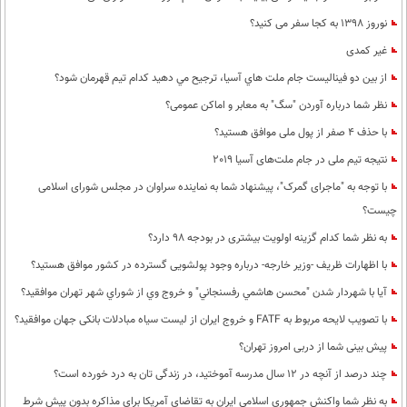
نوروز 1398 به کجا سفر می کنید؟
غیر کمدی
از بين دو فيناليست جام ملت هاي آسيا، ترجيح مي دهيد كدام تيم قهرمان شود؟
نظر شما درباره آوردن "سگ" به معابر و اماکن عمومی؟
با حذف 4 صفر از پول ملی موافق هستید؟
نتیجه تیم ملی در جام ملت‌های آسیا 2019
با توجه به "ماجرای گمرک"، پیشنهاد شما به نماینده سراوان در مجلس شورای اسلامی
چیست؟
به نظر شما كدام گزینه اولویت بیشتری در بودجه 98 دارد؟
با اظهارات ظریف -وزیر خارجه- درباره وجود پولشویی گسترده در کشور موافق هستید؟
آيا با شهردار شدن "محسن هاشمي رفسنجاني" و خروج وي از شوراي شهر تهران موافقيد؟
با تصویب لایحه مربوط به FATF و خروج ایران از لیست سیاه مبادلات بانکی جهان موافقید؟
پیش بینی شما از دربی امروز تهران؟
چند درصد از آنچه در 12 سال مدرسه آموختید، در زندگی تان به درد خورده است؟
به نظر شما واکنش جمهوری اسلامی ایران به تقاضای آمریکا برای مذاکره بدون پیش شرط