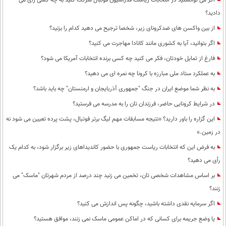
اگر می توانستید در انتخابات ریاست فدراسیون فوتبال شرکت کنید به چه کسی رای می
دادید؟
از بین واکسن های ضدکرونای زیر، شخصا ترجیح می دهید کدام را بزنید؟
اگر بتوانید، آیا به کشوری مانند کانادا مهاجرت می کنید؟
فارغ از تمایل خودتان، فکر می کنید چه کسی برنده انتخابات آمریکا می شود؟
به عملکرد ستاد ملی مبارزه با کرونا چه نمره ای می دهید؟
به نظر شما موضع ایران در جنگ "جمهوری آذربایجان و ارمنستان" چه باید باشد؟
در شرایط کرونایی حاضر، فرزندان تان را به مدرسه می فرستید؟
این گزاره را باور دارید؟ «نتیجه مسابقات مهم لیگ برتر فوتبال، پشت پرده تعیین می شود نه
در زمین.»
به فرض این که انتخابات ریاست جمهوری با حضور کاندیداهای زیر برگزار شود، به کدام یک
رأی می دهید؟
بر اساس مشاهدات شخصی تان، تخمین می زنید چند درصد از مردم شهرتان "ماسک" می
زنند؟
اگر سرمایه نقدی داشته باشید، چگونه پس اندازش می کنید؟
یا وضع جریمه برای کسانی که در اماکن عمومی ماسک نمی زنند، موافق هستید؟