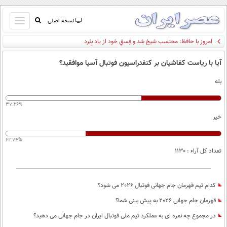
باز
نسخه اصلی
و
صفحه اول
بسته
تماس با ما
کردن
آیا با ریاست کفاشیان بر کنفدراسیون فوتبال آسیا موافقید؟
آرشیو
منو
بله
جستجو
نظرسنجی
37.26%
آب و هوا
خیر
اوقات شرعی
پیوند ها
62.74%
سواد زندگی
تعداد کل آراء : 1130
سیاسی
اقتصاد
کدام تیم قهرمان جام جهانی فوتبال 2026 می شود؟
جامعه
اقتصادی
قهرمان جام جهانی 2026 به پیش بینی شما؟
ورزشی
اجتماعی
خودرو
در مجموع چه نمره ای به عملکرد تیم ملی فوتبال ایران در جام جهانی می دهید؟