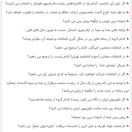
اگر حق رأی داشتید، کدام یک از کاندیداهای ریاست فدراسیون فوتبال را انتخاب می کردید؟
به نظر شما، طرح گشت نامحسوس ارشاد، عفاف و حجاب در جامعه را تقویت خواهد کرد؟
نتیجه دربی تهران را چگونه پیش بینی می کنید؟
برنامه های صدا و سیما در ایام نوروز امسال، نسبت به نوروز سال های قبل... .
کدام گروه از رسانه های زیر در شکل گیری انتخابات و نتیجه آن، مؤثرتر بودند؟
در انتخابات مجلس خبرگان، کدام را ترجیح می دهید؟
در انتخابات مجلس (حوزه انتخابیه تهران) کدام لیست را ترجیح می دهید؟
سریال "معمای شاه" را تماشا می کنید؟
اگر در انتخابات شرکت خواهید کرد، ترجیحاً به کدام جریان رأی می دهید؟
با توجه به این که بیش از یک سال از ریاست محمد سرافراز بر صدا و سیما گذشته، عملکرد
این رسانه در دوره جدید را چگونه ارزیابی می‌کنید؟
اگر تلویزیون ایران را نگاه می کنید، بیننده کدام گروه از برنامه ها هستید؟
در شبانه روز چند ساعت تلویزیون ایران را تماشا می کنید؟
پیش بینی شما از نتیجه دربی روز جمعه؟
آیا محمد جواد ظریف و جان کری را شایسته دریافت "جایزه نوبل صلح" می دانید؟