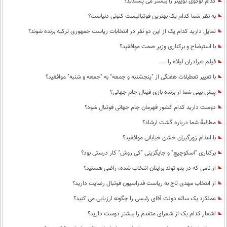
کدام لوگوی توییتر را بیشتر می پسندید؟
به نظر شما کدام یک بهترین فوتبالیست کنونی دنیاست؟
تمایل دارید کدام یک از این دو نفر در انتخابات ریاست جمهوری ترکیه برنده شوند؟
با استیضاح و برکناری وزیر صمت موافقید؟
فیلم «برادران لیلا» را ...
با تغییر تعطیلات هفتگی از "پنجشنبه و جمعه" به "جمعه و شنبه" موافقید؟
پیش بینی شما از برنده بازی فینال جام جهانی؟
دوست دارید کدام کشور قهرمان جام جهانی فوتبال شود؟
مطالبۀ شما درباره گشت ارشاد؟
با اعدام زورگیران خشن خیابانی موافقید؟
برکناری "اسکوچیچ" و جایگزینی "کی روش" کار درستی بود؟
از نامی که در بدو تولد برایتان انتخاب شده، راضی هستید؟
از انتخاب مهدی تاج به ریاست فدراسیون فوتبال رضایت دارید؟
عملکرد یک ساله دولت آقای رئیسی را چگونه ارزیابی می کنید؟
اشعار کدام یک از شعرای متقدم را بیشتر دوست دارید؟