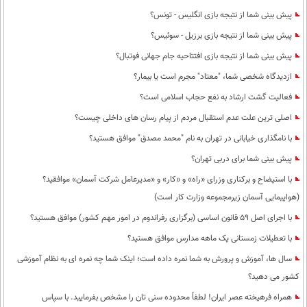
پیش بینی شما از نتیجه بازی انگلیس - تونس؟
پیش بینی شما از نتیجه بازی برزیل - سوئیس؟
پیش بینی شما از نتیجه بازی افتتاحیه جام جهانی فوتبال؟
ازدیدگاه شخصی شما، "معتاد" مجرم است یا بیمار؟
فعالیت گشت ارشاد به نفع حجاب اسلامی است؟
اصلی ترین علت عدم استقبال مردم از پیام رسان های داخلی چیست؟
با نامگذاری خیابانی در تهران به نام "محمد مصدق" موافق هستید؟
پیش بینی شما برای دربی تهران؟
با استیضاح و برکناری وزرای «راه» و «کار» و «مدیرعامل شرکت آسمان» موافقید؟
(هواپیمایی آسمان زیرمجموعه وزارت کار است)
با اجرای اصل 59 قانون اساسی (برگزاری رفراندوم در امور مهم کشور) موافق هستید؟
با تعطیلات زمستانی یک ماهه مدارس موافق هستید؟
سال ها، آموزش و پرورش به شما نمره داده است؛ اینک شما چه نمره ای به نظام آموزشی
کشور می دهید؟
همراه فرهیخته عصر ایران! لطفاً محدوده سنی تان را مشخص بفرمایید. با سپاس