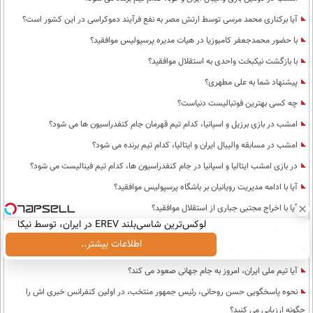
آیا برکناری محمد مرسی توسط ارتش مصر به نفع فرآیند دموکراسی در این کشور است؟
با حضور محمدجعفر کامبوزیا در هیات مدیره پرسپولیس موافقید؟
با بازگشت نیکبخت واحدی به استقلال موافقید؟
پیشنهاد شما به علی مطهری؟
چه کسی بهترین فوتبالیست دنیاست؟
امشب در بازی برزیل و اسپانیا، کدام تیم قهرمان جام کنفدراسیون ها می شود؟
امشب در مسابقه والیبال ایران و ایتالیا، کدام تیم برنده می شود؟
در بازی امشب ایتالیا و اسپانیا در جام کنفدراسیون ها، کدام تیم فینالیست می شود؟
آیا با ادامه مدیریت رویانیان بر باشگاه پرسپولیس موافقید؟
آیا با اخراج مجتبی جباری از استقلال موافقید؟
لوکس‌ترین شاسی‌بلند EREV در ایران، توسط نیکا
چه کسی باید دروازه بان ایران در جام جهانی باشد؟
موتور رونمایی شد!
اطلاعات بیشتر..
چه کسی بهترین بازیکن ایران در بازی با کره جنوبی بود؟
آیا تیم ملی ایران، امروز به جام جهانی صعود می کند؟
نحوه پاسخگویی حسن روحانی، رئیس جمهور منتخب، در اولین کنفرانس خبری اش را
چگونه ارزیابی می کنید؟