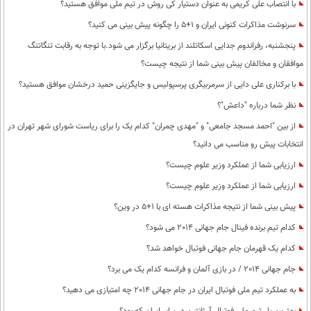
با انتصاب علی کریمی به عنوان دستیار کی روش در تیم ملی موافق هستید؟
سرنوشت مذاکرات کنونی ایران و 1+5 را چگونه پیش بینی می کنید؟
پنجشنبه، رفراندوم جدایی اسکاتلند از بریتانیا برگزار می شود.با توجه به رقابت تنگاتنگ
موافقان و مخالفان پیش بینی شما از نتیجه چیست؟
با برکناری علی دایی از سرمربیگری پرسپولیس و جایگزینی حمید درخشان موافق هستید؟
نظر شما درباره "داعش"؟
از بین "احمد مسجد جامعی" و "مهدی چمران" کدام یک را برای ریاست شورای شهر تهران در
انتخابات پیش رو مناسب می دانید؟
ارزیابی شما از عملکرد وزیر علوم چیست؟
ارزیابی شما از عملکرد وزیر علوم چیست؟
پیش بینی شما از نتیجه مذاکرات هسته ای با 1+5 در وین؟
کدام تیم برنده فینال جام جهانی 2014 می شود؟
کدام یک قهرمان جام جهانی فوتبال خواهد شد؟
جام جهانی 2014 / در بازی آلمان و فرانسه کدام یک می برد؟
به عملکرد تیم ملی فوتبال ایران در جام جهانی 2014 چه امتیازی می دهید؟