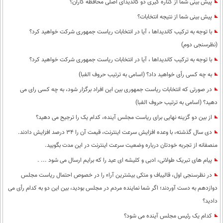
پیش بینی شما از کناره گیری دو کاندیدای اصلی محافظه کاران؟
پیش بینی شما از نتیجه انتخابات؟
با توجه به ترکیب کاندیداها ، آیا در انتخابات ریاست جمهوری شرکت خواهید کرد؟
(نظرسنجی دوم)
با توجه به ترکیب کاندیداها ، آیا در انتخابات ریاست جمهوری شرکت خواهید کرد؟
به چه کسی رأی خواهید داد؟ (اسامی به ترتیب حروف الفبا)
در صورتی که انتخابات ریاست جمهوری بین این افراد برگزار شود، به چه کسی رای می
دهید؟ (اسامی به ترتیب حروف الفبا)
از بین دو گزینه نهایی برای ریاست مجلس آینده، کدام یک را ترجیح می دهید؟
دی سال گذشته، با وعده افزایش سرعت اینترنت، قیمت آن را 34 درصد افزایش دادند.
منصفانه از تجربه خودتان درباره وضعیت سرعت اینترنت در این مدت بگویید.
پیام های تبریک طولانی، ادبی و کلیشه ای عید را که برایم ارسال می شود ... .
در نظرسنجی اول، قالیباف و متکی بیشترین آراء را در خصوص احتمال ریاست مجلس
دوازدهم به دست آوردند؛ اگر شما نماینده مردم در مجلس بودید، بین این دو به کدام رأی می
دادید؟
کدام یک رئیس مجلس آینده می شود؟