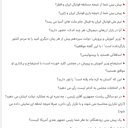
پیش بینی شما از نتیجه مسابقه فوتبال ایران و قطر؟
پیش بینی شما از نتیجه بازی فوتبال ایران و ژاپن؟
تیم ملی فوتبال ایران به فینال جام ملت های آسیا می رسد؟
آیا در بازار ارزهای دیجیتال، هر چند اندک، حضور دارید؟
"وزیر آموزش و پرورش: دولت سیزدهم بیش از هر زمان دیگری امید را به مردم کشور
بازگردانده است" ؛ با این گفته موافقید؟
استقلالی هستید یا پرسپولیسی؟
استیضاح وزیر آموزش و پرورش در مجلس کلید خورده است؛ با استیضاح و برکناری او
موافق هستید؟
این که "انسان به کره ماه رفته است" را باور دارید؟
در انتخابات مجلس به کدام لیست رأی می دهید؟
در دو سالگی ریاست جمهوری آقای رئیسی ، چه نمره ای به عملکرد دولت ایشان می دهید؟
(آرای تکراری محاسبه نمی شوند و با تکرار رأی دادن، صرفا نتیجه لحظه ای نمایش داده می
شود)
یک پیش بینی زودهنگام: به نظر شما رئیس جمهور بعدی آمریکا کیست؟