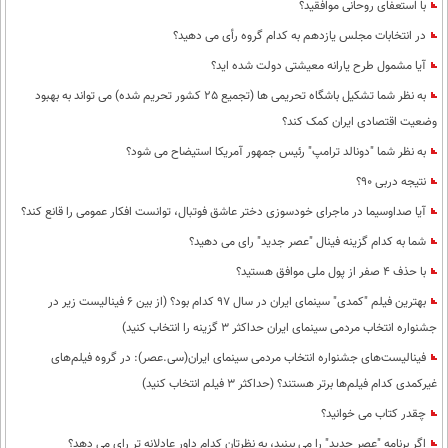
با استعفای روحانی موافقید؟
در انتخابات مجلس یازدهم به کدام گروه رأی می دهید؟
آیا مشمول طرح یارانه معیشتی دولت شده اید؟
به نظر شما تشکیل باشگاه تحریمی ها (تجمیع 25 کشور تحریم شده) می تواند به بهبود
وضعیت اقتصادی ایران کمک کند؟
به نظر شما "دونالد ترامپ" رئیس جمهور آمریکا استیضاح می شود؟
نتیجه دربی 90؟
آیا صداوسیما در ماجرای خودسوزی دختر عاشق فوتبال، توانست افکار عمومی را قانع کند؟
شما به کدام گزینه فینال "عصر جدید" رای می دهید؟
با حذف 4 صفر از پول ملی موافق هستید؟
بهترین فیلم "کمدی" سینمای ایران در سال 97 کدام بود؟ (از بین 6 فینالیست زیر در
جشنواره انتخاب مردمی سینمای ایران حداکثر 3 گزینه را انتخاب کنید)
فینالیست‌های جشنواره انتخاب مردمی سینمای ایران(سی.عصر): در گروه فیلم‌های
غیرکمدی کدام فیلم‌ها برتر هستند؟ (حداکثر 3 فیلم انتخاب کنید)
چقدر کتاب می خوانید؟
اگر برنامه "عصر جدید" را می بینید، به نظرتان کدام داور عادلانه تر رای می دهد؟