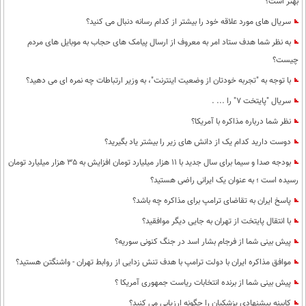
بهتر است؟
محیط زیست
سریال های مورد علاقه خود را بیشتر از کدام رسانه دنبال می کنید؟
سلامت
به نظر شما هدف ستاد امر به معروف از ارسال پیامک های حجاب به موبایل های مردم
چیست؟
فرهنگی
با توجه به "تجربه خودتان از وضعیت اینترنت"، به وزیر ارتباطات چه نمره ای می دهید؟
بین الملل
سریال "پایتخت 7" را ... .
اجتماعی
نظر شما درباره مذاکره با آمریکا؟
حیات وحش
دوست دارید کدام یک از دانش های زیر را بیشتر یاد بگیرید؟
بودجه صدا و سیما برای سال جدید با 11 هزار میلیارد تومان افزایش به 35 هزار میلیارد تومان
سیاست خارجی
رسیده است ؛ به عنوان یک ایرانی راضی هستید؟
پاسخ ایران به تقاضای ترامپ برای مذاکره چه باشد؟
با انتقال پایتخت از تهران به جایی دیگر موافقید؟
پیش بینی شما از فرجام بشار اسد در جنگ کنونی سوریه؟
موافق مذاکره ایران با دولت ترامپ با هدف تنش زدایی از روابط تهران - واشنگتن هستید؟
پیش بینی شما از برنده انتخابات ریاست جمهوری آمریکا ؟
کابینه پیشنهادی پزشکیان را چگونه ارزیابی می کنید؟