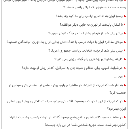
بودجه صدا و سیما برای سال جدید با 11 هزار میلیارد تومان افزایش به 35 هزار میلیارد تومان
رسیده است ؛ به عنوان یک ایرانی راضی هستید؟
پاسخ ایران به تقاضای ترامپ برای مذاکره چه باشد؟
با انتقال پایتخت از تهران به جایی دیگر موافقید؟
پیش بینی شما از فرجام بشار اسد در جنگ کنونی سوریه؟
موافق مذاکره ایران با دولت ترامپ با هدف تنش زدایی از روابط تهران - واشنگتن هستید؟
پیش بینی شما از برنده انتخابات ریاست جمهوری آمریکا ؟
کابینه پیشنهادی پزشکیان را چگونه ارزیابی می کنید؟
در شرایط کنونی، برای انتقام و ضربه زدن به اسرائیل، کدام روش اولویت دارد؟
من ...
به نظر شما کدام یک از نامزدها در مناظره چهارم، بهتر ، علمی تر ، منطقی تر و مردمی تر
صحبت کرد؟
در کدام یک از این 2 دولت ، وضعیت اقتصادی مردم، سیاست داخلی و روابط بین المللی
ایران بهتر بود؟
در مناظره سوم، کاندیداهای مدافع وضع موجود گفتند در دولت رئیسی، وضعیت اینترنت
کشور بهتر شده است. تجربه شخصی شما در این باره چیست؟