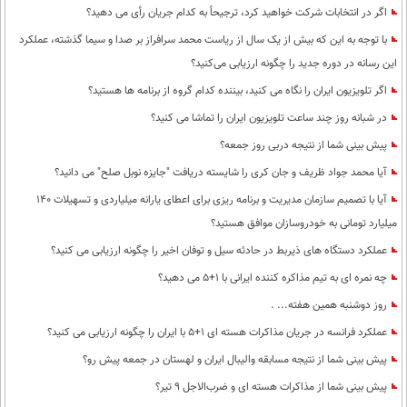
اگر در انتخابات شرکت خواهید کرد، ترجیحاً به کدام جریان رأی می دهید؟
با توجه به این که بیش از یک سال از ریاست محمد سرافراز بر صدا و سیما گذشته، عملکرد
این رسانه در دوره جدید را چگونه ارزیابی می‌کنید؟
اگر تلویزیون ایران را نگاه می کنید، بیننده کدام گروه از برنامه ها هستید؟
در شبانه روز چند ساعت تلویزیون ایران را تماشا می کنید؟
پیش بینی شما از نتیجه دربی روز جمعه؟
آیا محمد جواد ظریف و جان کری را شایسته دریافت "جایزه نوبل صلح" می دانید؟
آیا با تصمیم سازمان مدیریت و برنامه ریزی برای اعطای یارانه میلیاردی و تسهیلات 140
میلیارد تومانی به خودروسازان موافق هستید؟
عملکرد دستگاه های ذیربط در حادثه سیل و توفان اخیر را چگونه ارزیابی می کنید؟
چه نمره ای به تیم مذاکره کننده ایرانی با 1+5 می دهید؟
روز دوشنبه همین هفته... .
عملکرد فرانسه در جریان مذاکرات هسته ای 1+5 با ایران را چگونه ارزیابی می کنید؟
پیش بینی شما از نتیجه مسابقه والیبال ایران و لهستان در جمعه پیش رو؟
پیش بینی شما از مذاکرات هسته ای و ضرب‌الاجل 9 تیر؟