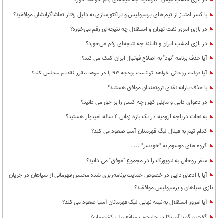
در بازی امشب میلان - بارسلونا چه نتیجه‌ای رقم خواهد خورد؟
با کسر امتیاز از تیم های پرسپولیس و تراکتورسازی به دلیل رفتار تماشاگرانشان موافقید؟
در بازی امروز نفت تهران و استقلال چه نتیجه‌ای رقم می‌خورد؟
در بازی امشب ایران و تایلند چه نتیجه‌ای رقم می‌خورد؟
آیا حذف برنامه "نود" به اصلاح فوتبال ایران کمک می کند؟
آیا دولت روحانی خواهد توانست بودجه 93 را در موعد مقرر تقدیم مجلس کند؟
با حذف یارانه نقدی ثروتمندان موافق هستید؟
در دعوای دایی و مایلی کهن چه کسی را بر حق می دانید؟
به نجات دریاچه ارومیه در یک بازه زمانی 4 ساله امیدوار هستید؟
کدام تیم به فینال لیگ قهرمانان آسیا صعود می کند؟
گروه های موسوم به "خودسر" ... .
سفر روحانی به نیویورک را در مجموع "موفق" می دانید؟
آیا با ادعای دایی در خصوص حمایت برنامه‌ریزی شده محسن قهرمانی از سپاهان در جریان
بازی سپاهان و پرسپولیس موافقید؟
آیا امروز استقلال به نیمه نهایی لیگ قهرمانان آسیا صعود می کند؟
گفت و گو با آمریکا در چارچوب منافع ملی کشورمان؟