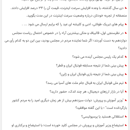
دی سال گذشته، با وعده افزایش سرعت اینترنت، قیمت آن را 34 درصد افزایش دادند.
منصفانه از تجربه خودتان درباره وضعیت سرعت اینترنت در این مدت بگویید.
پیام های تبریک طولانی، ادبی و کلیشه ای عید را که برایم ارسال می شود ... .
در نظرسنجی اول، قالیباف و متکی بیشترین آراء را در خصوص احتمال ریاست مجلس
دوازدهم به دست آوردند؛ اگر شما نماینده مردم در مجلس بودید، بین این دو به کدام رأی می
دادید؟
کدام یک رئیس مجلس آینده می شود؟
پیش بینی شما از نتیجه مسابقه فوتبال ایران و قطر؟
پیش بینی شما از نتیجه بازی فوتبال ایران و ژاپن؟
تیم ملی فوتبال ایران به فینال جام ملت های آسیا می رسد؟
آیا در بازار ارزهای دیجیتال، هر چند اندک، حضور دارید؟
"وزیر آموزش و پرورش: دولت سیزدهم بیش از هر زمان دیگری امید را به مردم کشور
بازگردانده است" ؛ با این گفته موافقید؟
استقلالی هستید یا پرسپولیسی؟
استیضاح وزیر آموزش و پرورش در مجلس کلید خورده است؛ با استیضاح و برکناری او