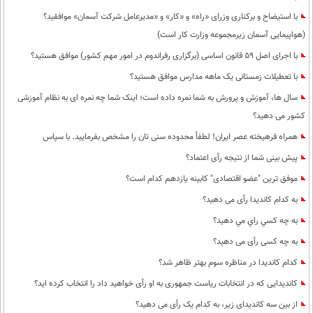
با استیضاح و برکناری وزرای «راه» و «کار» و «مدیرعامل شرکت آسمان» موافقید؟
(هواپیمایی آسمان زیرمجموعه وزارت کار است)
با اجرای اصل 59 قانون اساسی (برگزاری رفراندوم در امور مهم کشور) موافق هستید؟
با تعطیلات زمستانی یک ماهه مدارس موافق هستید؟
سال ها، آموزش و پرورش به شما نمره داده است؛ اینک شما چه نمره ای به نظام آموزشی
کشور می دهید؟
همراه فرهیخته عصر ایران! لطفاً محدوده سنی تان را مشخص بفرمایید. با سپاس
پیش بینی شما از نتیجه رأی اعتماد؟
موفق ترین "عضو اقتصادی" کابینه یازدهم کدام است؟
به کدام کاندیدا رأی می دهید؟
به چه كسي راي مي دهيد؟
به چه کسی رأی می دهید؟
کدام کاندیدا در مناظره سوم بهتر ظاهر شد؟
کاندیدایی که در انتخابات ریاست جمهوری به او رأی خواهید داد را انتخاب کرده اید؟
از بین سه کاندیدای زیر، به کدام یک رأی می دهید؟