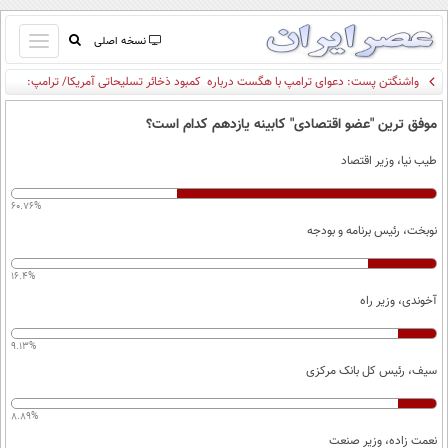
باز
نسخه اصلی
و
صفحه اول
بسته
تماس با ما
کردن
موفق ترین "عضو اقتصادی" کابینه یازدهم کدام است؟
آرشیو
منو
طیب نیا، وزیر اقتصاد
جستجو
نظرسنجی
60.76%
آب و هوا
نوبخت، رئیس برنامه و بودجه
اوقات شرعی
پیوند ها
16.4%
سواد زندگی
آخوندی، وزیر راه
سیاسی
9.13%
اقتصاد
سیف، رئیس کل بانک مرکزی
جامعه
اقتصادی
8.89%
ورزشی
اجتماعی
خودرو
نعمت زاده، وزیر صنعت