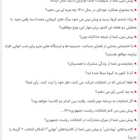
پیش بینی شما از سرنوشت جنگ اوکراین تا یک سال آینده؟
به مجموع عملکرد خودتان در سال 1400 چه نمره ای می دهید؟
پیک ششم کرونا رسید و پیش بینی می شود مرگ های کرونایی مجددا سه رقمی شود. با
تعطیلی دو هفته ای کشور برای مهار این موج موافقید؟
پیش بینی شما از نتیجه مذاکرات وین؟
با اختصاص بخشی از فضای مساجد، حسینیه ها و ایستگاه های مترو برای شب خوابی افراد
نیازمند موافق هستید؟
رضایتمندی شما از زندگی مشترک با همسرتان؟
آیا تا کنون به کرونا مبتلا شده اید؟
لطفا کسانی که در انتخابات شرکت می کنند، نظر خود را ثبت کنند: رأی شما؟
به چه کسی رأی می دهید؟
اگر انتخابات به مرحله دوم بکشد، رقابت بین کدام دو کاندیدا خواهد بود؟
پیش بینی می کنم انتخابات ریاست جمهوری1400...
پیش بینی شما از میزان مشارکت در انتخابات ریاست جمهوری؟
کاندیداهای "پوششی" و پیش بینی شما از کاندیداهای "نهایی"؟ (امکان انتخاب 2 گزینه را
دارید)