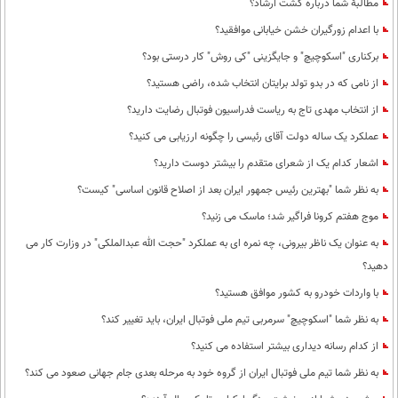
مطالبۀ شما درباره گشت ارشاد؟
با اعدام زورگیران خشن خیابانی موافقید؟
برکناری "اسکوچیچ" و جایگزینی "کی روش" کار درستی بود؟
از نامی که در بدو تولد برایتان انتخاب شده، راضی هستید؟
از انتخاب مهدی تاج به ریاست فدراسیون فوتبال رضایت دارید؟
عملکرد یک ساله دولت آقای رئیسی را چگونه ارزیابی می کنید؟
اشعار کدام یک از شعرای متقدم را بیشتر دوست دارید؟
به نظر شما "بهترین رئیس جمهور ایران بعد از اصلاح قانون اساسی" کیست؟
موج هفتم کرونا فراگیر شد؛ ماسک می زنید؟
به عنوان یک ناظر بیرونی، چه نمره ای به عملکرد "حجت الله عبدالملکی" در وزارت کار می
دهید؟
با واردات خودرو به کشور موافق هستید؟
به نظر شما "اسکوچیچ" سرمربی تیم ملی فوتبال ایران، باید تغییر کند؟
از کدام رسانه دیداری بیشتر استفاده می کنید؟
به نظر شما تیم ملی فوتبال ایران از گروه خود به مرحله بعدی جام جهانی صعود می کند؟