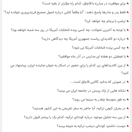
برای موفقیت در مبارزه با قاچاق، کدام راه مؤثرتر از بقیه است؟
فقط پدر و مادرها پاسخ دهند: "آیا واقعاً کتابی درباره اصول صحیح فرزندپروری خوانده اید؟"
ترامپ با برجام چه خواهد کرد؟
با توجه به آخرین تحولات، چه کسی برنده انتخابات آمریکا در روز سه شنبه خواهد بود؟
درباره دو کاندیدای ریاست جمهوری آمریکا چه دیدگاهی دارید؟
چه کسی برنده انتخابات آمریکا می شود؟
با تعطیلی دو هفته ای مدارس در آذر ماه موافقید؟
از بين كانديداهاي زير كدام را براي حضور در اسكار به عنوان نماينده ايران، پيشنهاد مي
كنيد؟
در صورتی که بدانید کالایی قاچاق است...
نشانه هایی از نژاد پرستی در جامعه ایران می بینید؟
به طور متوسط چقدر به سینما می روید؟
در بحران کنونی ترکیه، آیا حاضر به سفر تفریحی به این کشور هستید؟
از بین سه تحلیل موجود درباره کودتای ترکیه، کدام یک را بیشتر قبول دارید؟
دوست داشتید کودتای دیشب ترکیه به نتیجه برسد؟