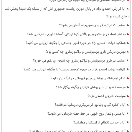
در مسابقه استقلال و سپاهان چه نتیجه ای رقم می خورد؟
آیا گزارش احمدی نژاد در پایان دوران ریاست جمهوری اش که از شبکه یک سیما پخش شد
، قانع کننده بود؟
امشب کدام تیم قهرمان سوپرجام آلمان می شود؟
به نظر شما، در جستجو برای یافتن کوهنوردان گمشده ایرانی کم‌کاری شد؟
عملکرد دولت احمدی نژاد در حوزه امور اجتماعی را چگونه ارزیابی می کنید؟
بهترین بازیکن بازی پرسپولیس و تراکتورسازی چه کسی بود؟
امشب در بازی پرسپولیس و تراکتورسازی چه نتیجه ای رقم می خورد؟
کارنامه دولت احمدی نژاد در حوزه "محیط زیست" را چگونه ارزیابی می کنید؟
کدام تیم شانس بیشتری برای قهرمانی در لیگ برتر دارد؟
مراسم تقدیر از ملی پوشان فوتبال چگونه برگزار شد؟
سیاست خارجی احمدی نژاد؟
آیا با کناره گیری ویلانووا از مربیگری بارسلونا موافقید؟
آیا مسی و نیمار زوج خوبی در خط حمله بارسلونا می شوند؟
آیا با جدایی نکونام از استقلال موافقید؟
آیا با مجاز بودن دوپینگ در دوهای سرعت در رشته دو و میدانی موافقید؟