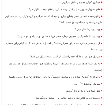
قوانین کنونی ازدواج و طلاق در ایران ...
محیط زیست
طنز «مهران مدیری» را بیشتر دوست دارید یا طنز «رضا عطاران» را؟
سلامت
با توجه به مشخص شدن رقبای ایران در مرحله نخست جام جهانی فوتبال، به نظر شما تیم
ملی می تواند به مرحله بعدی صعود کند؟
فرهنگی
پیش بینی شما از دربی؟
بین الملل
پیشنهاد شما به رئیس جمهور درباره خانم فرزانه صادق ، وزیر راه و شهرسازی؟
اجتماعی
از بین 5 فیلم نامزد شده برای معرفی به اسکار امسال، به نظر شما کدام فیلم برای انتخاب
حیات وحش
بهتر است؟
سریال های مورد علاقه خود را بیشتر از کدام رسانه دنبال می کنید؟
سیاست خارجی
به نظر شما هدف ستاد امر به معروف از ارسال پیامک های حجاب به موبایل های مردم
چیست؟
با توجه به "تجربه خودتان از وضعیت اینترنت"، به وزیر ارتباطات چه نمره ای می دهید؟
سریال "پایتخت 7" را ... .
نظر شما درباره مذاکره با آمریکا؟
دوست دارید کدام یک از دانش های زیر را بیشتر یاد بگیرید؟