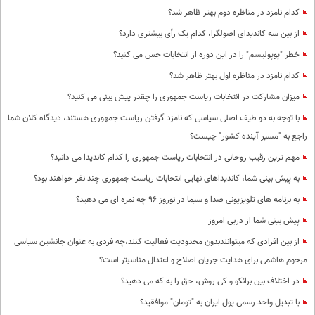
کدام نامزد در مناظره دوم بهتر ظاهر شد؟
از بین سه کاندیدای اصولگرا، کدام یک رأی بیشتری دارد؟
خطر "پوپولیسم" را در این دوره از انتخابات حس می کنید؟
کدام نامزد در مناظره اول بهتر ظاهر شد؟
میزان مشارکت در انتخابات ریاست جمهوری را چقدر پیش بینی می کنید؟
با توجه به دو طیف اصلی سیاسی که نامزد گرفتن ریاست جمهوری هستند، دیدگاه کلان شما
راجع به "مسیر آینده کشور" چیست؟
مهم ترین رقیب روحانی در انتخابات ریاست جمهوری را کدام کاندیدا می دانید؟
به پیش بینی شما، کاندیداهای نهایی انتخابات ریاست جمهوری چند نفر خواهند بود؟
به برنامه های تلویزیونی صدا و سیما در نوروز 96 چه نمره ای می دهید؟
پیش بینی شما از دربی امروز
از بین افرادی که میتوانندبدون محدودیت فعالیت کنند،چه فردی به عنوان جانشین سیاسی
مرحوم هاشمی برای هدایت جریان اصلاح و اعتدال مناسبتر است؟
در اختلاف بین برانکو و کی روش، حق را به که می دهید؟
با تبدیل واحد رسمی پول ایران به "تومان" موافقید؟