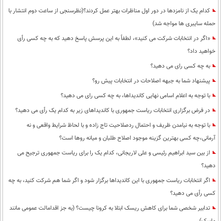
کدام یک از نامزدها در دور اول مناظرات بهتر عمل کردند؟(نظرسنجی از ساعت دوم انتشار با
حمله سایبری ها مواجه شد)
«اگر در انتخابات شرکت می کنید»، لطفاً به این پرسش پاسخ دهید که به چه کسی رأی
خواهید داد؟
به چه کسی رای می دهید؟
پیشنهاد شما به جبهه اصلاحات در انتخابات پیش رو؟
با توجه به اعلام اسامی نهایی کاندیداها، به چه کسی رای می دهید؟
در فرض برگزاری انتخابات ریاست جمهوری با کاندیداهای زیر به کدام یک رأی می دهید؟
با توجه به نیامدن ظریف و احتمال ردصلاحیت تاج زاده و با لحاظ شرایط واقعی و نه
آرمانی،چه کسی بهترین گزینه موجود اصلاح طلبان و میانه روها است؟
از بین سید ابراهیم رئیسی و علی لاریجانی، کدام یک را برای ریاست جمهوری ترجیح می
دهید؟
اگر انتخابات ریاست جمهوری با این کاندیداها برگزار شود و اگر شما هم شرکت کنید، به چه
کسی رأی می دهید؟
تدابیر شخصی شما برای کاهش ریسک ابتلا به کرونا چیست؟ (به جز اقدامالت عمومی مانند