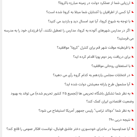
ارزیابی شما از عملکرد دولت در زمینه مبارزه باکرونا؟
آیا کسی از اطرافیان یا آشنایان شما مبتلا به کرونا شده است؟
با توجه به شیوع کرونا، آیا عید امسال دید و بازدید می کنید؟
اگر در مدارس شهرهای آلوده به کرونا، مدارس را تعطیل نکنند، آیا فرزندان خود را به مدرسه
می فرستید؟
با قرنطینه موقت شهر قم برای کنترل "کرونا" موافقید؟
برای دریافت رمز دوم پویا اقدام کرده اید؟
با استعفای روحانی موافقید؟
در انتخابات مجلس یازدهم به کدام گروه رأی می دهید؟
آیا مشمول طرح یارانه معیشتی دولت شده اید؟
به نظر شما تشکیل باشگاه تحریمی ها (تجمیع 25 کشور تحریم شده) می تواند به بهبود
وضعیت اقتصادی ایران کمک کند؟
به نظر شما "دونالد ترامپ" رئیس جمهور آمریکا استیضاح می شود؟
نتیجه دربی 90؟
آیا صداوسیما در ماجرای خودسوزی دختر عاشق فوتبال، توانست افکار عمومی را قانع کند؟