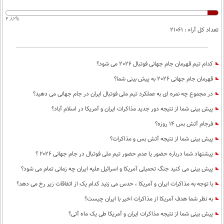
بین الملل
حوادث
فرهنگ و هنر
4.82%
سیاست خارجی
سلامت
تعداد کل آراء : 21061
علم و دانش
یک برش دانایی
قرآن
فناوری و It
محیط زیست
کدام تیم قهرمان جام جهانی فوتبال 2026 می شود؟
گوناگون
علمی
قهرمان جام جهانی 2026 به پیش بینی شما؟
سفر و تفریح
فیلم
سرگرمی
اخبار کریپتو
در مجموع چه نمره ای به عملکرد تیم ملی فوتبال ایران در جام جهانی می دهید؟
عصر ایران 2
اقتصاد
باشگاه مغز
پیش بینی شما از نتیجه دور جدید مذاکرات ایران و آمریکا در اسلام آباد؟
آموزش زبان
خواندنی ها و دیدنی ها
فرجام آتش بس 14 روزه؟
ورزش
مجله تصویری سلاح
پیش بینی شما از نتیجه آتش بس و مذاکرات؟
داستان کوتاه
سیاست
پیشنهاد شما درباره حضور یا عدم حضور تیم ملی فوتبال در جام جهانی ۲۰۲۶ ؟
پیامک
سرگرمی
پیش بینی می کنید جنگ تحمیلی آمریکا و اسرائیل علیه ایران چه زمانی تمام می شود؟
روانشناسی
فناوری
با توجه به مذاکرات ایران و آمریکا ، حدس می زنید کدام یک از اتفاقات زیر رخ می دهد؟
آشپزی
گوناگون
به نظر شما هدف آمریکا از مذاکرات اخیر با ایران چیست؟
پیش بینی شما از نتیجه مذاکرات ایران و آمریکا طی یک ماه آتی؟
دانلود
حوادث