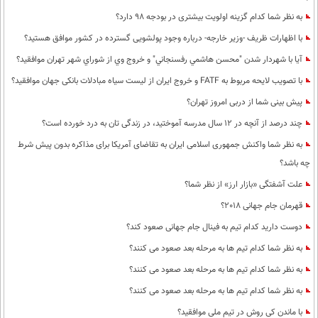
به نظر شما كدام گزینه اولویت بیشتری در بودجه 98 دارد؟
با اظهارات ظریف -وزیر خارجه- درباره وجود پولشویی گسترده در کشور موافق هستید؟
آيا با شهردار شدن "محسن هاشمي رفسنجاني" و خروج وي از شوراي شهر تهران موافقيد؟
با تصویب لایحه مربوط به FATF و خروج ایران از لیست سیاه مبادلات بانکی جهان موافقید؟
پیش بینی شما از دربی امروز تهران؟
چند درصد از آنچه در 12 سال مدرسه آموختید، در زندگی تان به درد خورده است؟
به نظر شما واکنش جمهوری اسلامی ایران به تقاضای آمریکا برای مذاکره بدون پیش شرط
چه باشد؟
علت آشفتگی «بازار ارز» از نظر شما؟
قهرمان جام جهانی 2018؟
دوست دارید کدام تیم به فینال جام جهانی صعود کند؟
به نظر شما کدام تیم ها به مرحله بعد صعود می کنند؟
به نظر شما کدام تیم ها به مرحله بعد صعود می کنند؟
به نظر شما کدام تیم ها به مرحله بعد صعود می کنند؟
با ماندن کی روش در تیم ملی موافقید؟