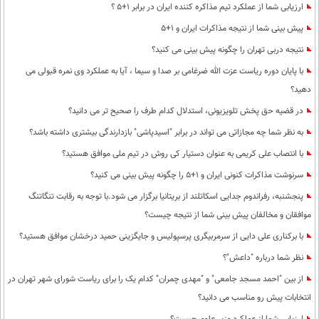
ارزیابی شما از عملکرد تیم مذاکره کننده ایران در برابر 1+5 ؟
پیش بینی شما از نتیجه مذاکرات ایران و 1+5
نتیجه دربی تهران را چگونه پیش بینی می کنید؟
با پایان دوره ریاست عزت الله ضرغامی بر صدا و سیما ، آیا به عملکرد وی نمره قبولی می
دهید؟
در قضیه حق پخش تلویزیونی، استدلال کدام طرف را صحیح تر می دانید؟
به نظر شما چه مجازاتی می تواند در برابر "اسید‌پاشی" بازدارندگی بیشتری داشته باشد؟
با انتصاب علی کریمی به عنوان دستیار کی روش در تیم ملی موافق هستید؟
سرنوشت مذاکرات کنونی ایران و 1+5 را چگونه پیش بینی می کنید؟
پنجشنبه، رفراندوم جدایی اسکاتلند از بریتانیا برگزار می شود.با توجه به رقابت تنگاتنگ
موافقان و مخالفان پیش بینی شما از نتیجه چیست؟
با برکناری علی دایی از سرمربیگری پرسپولیس و جایگزینی حمید درخشان موافق هستید؟
نظر شما درباره "داعش"؟
از بین "احمد مسجد جامعی" و "مهدی چمران" کدام یک را برای ریاست شورای شهر تهران در
انتخابات پیش رو مناسب می دانید؟