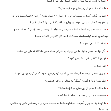
شما به کدام گزینه فینال "عصر جدید" رای می دهید؟
با حذف 4 صفر از پول ملی موافق هستید؟
بهترین فیلم "کمدی" سینمای ایران در سال 97 کدام بود؟ (از بین 6 فینالیست زیر در
جشنواره انتخاب مردمی سینمای ایران حداکثر 3 گزینه را انتخاب کنید)
فینالیست‌های جشنواره انتخاب مردمی سینمای ایران(سی.عصر): در گروه فیلم‌های
غیرکمدی کدام فیلم‌ها برتر هستند؟ (حداکثر 3 فیلم انتخاب کنید)
چقدر کتاب می خوانید؟
اگر برنامه "عصر جدید" را می بینید، به نظرتان کدام داور عادلانه تر رای می دهد؟
نوروز 1398 به کجا سفر می کنید؟
غیر کمدی
از بين دو فيناليست جام ملت هاي آسيا، ترجيح مي دهيد كدام تيم قهرمان شود؟
نظر شما درباره آوردن "سگ" به معابر و اماکن عمومی؟
با حذف 4 صفر از پول ملی موافق هستید؟
نتیجه تیم ملی در جام ملت‌های آسیا 2019
با توجه به "ماجرای گمرک"، پیشنهاد شما به نماینده سراوان در مجلس شورای اسلامی
چیست؟