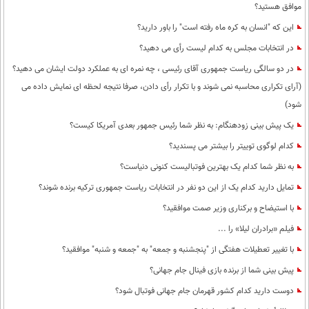
موافق هستید؟
این که "انسان به کره ماه رفته است" را باور دارید؟
در انتخابات مجلس به کدام لیست رأی می دهید؟
در دو سالگی ریاست جمهوری آقای رئیسی ، چه نمره ای به عملکرد دولت ایشان می دهید؟
(آرای تکراری محاسبه نمی شوند و با تکرار رأی دادن، صرفا نتیجه لحظه ای نمایش داده می
شود)
یک پیش بینی زودهنگام: به نظر شما رئیس جمهور بعدی آمریکا کیست؟
کدام لوگوی توییتر را بیشتر می پسندید؟
به نظر شما کدام یک بهترین فوتبالیست کنونی دنیاست؟
تمایل دارید کدام یک از این دو نفر در انتخابات ریاست جمهوری ترکیه برنده شوند؟
با استیضاح و برکناری وزیر صمت موافقید؟
فیلم «برادران لیلا» را ...
با تغییر تعطیلات هفتگی از "پنجشنبه و جمعه" به "جمعه و شنبه" موافقید؟
پیش بینی شما از برنده بازی فینال جام جهانی؟
دوست دارید کدام کشور قهرمان جام جهانی فوتبال شود؟