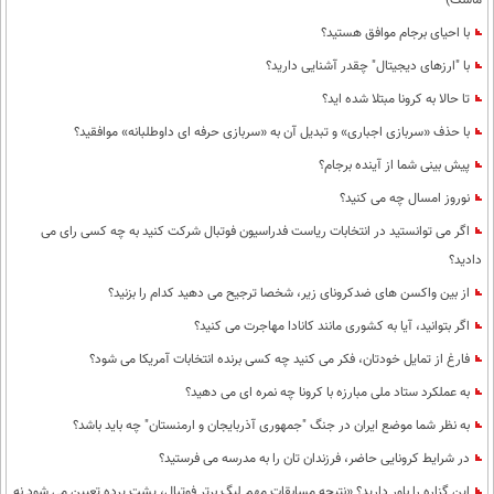
ماسک)
با احیای برجام موافق هستید؟
با "ارزهای دیجیتال" چقدر آشنایی دارید؟
تا حالا به کرونا مبتلا شده اید؟
با حذف «سربازی اجباری» و تبدیل آن به «سربازی حرفه ای داوطلبانه» موافقید؟
پیش بینی شما از آینده برجام؟
نوروز امسال چه می کنید؟
اگر می توانستید در انتخابات ریاست فدراسیون فوتبال شرکت کنید به چه کسی رای می
دادید؟
از بین واکسن های ضدکرونای زیر، شخصا ترجیح می دهید کدام را بزنید؟
اگر بتوانید، آیا به کشوری مانند کانادا مهاجرت می کنید؟
فارغ از تمایل خودتان، فکر می کنید چه کسی برنده انتخابات آمریکا می شود؟
به عملکرد ستاد ملی مبارزه با کرونا چه نمره ای می دهید؟
به نظر شما موضع ایران در جنگ "جمهوری آذربایجان و ارمنستان" چه باید باشد؟
در شرایط کرونایی حاضر، فرزندان تان را به مدرسه می فرستید؟
این گزاره را باور دارید؟ «نتیجه مسابقات مهم لیگ برتر فوتبال، پشت پرده تعیین می شود نه