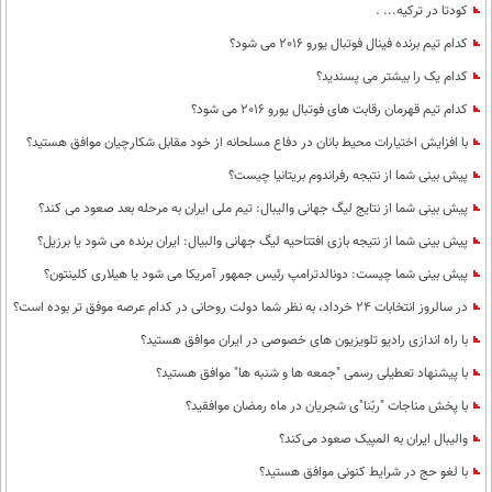
کودتا در ترکیه... .
کدام تیم برنده فینال فوتبال یورو 2016 می شود؟
کدام یک را بیشتر می پسندید؟
کدام تیم قهرمان رقابت های فوتبال یورو 2016 می شود؟
با افزایش اختیارات محیط‌ بانان در دفاع مسلحانه از خود مقابل شکارچیان موافق هستید؟
پیش بینی شما از نتیجه رفراندوم بریتانیا چیست؟
پيش بينی شما از نتايج ليگ جهانی واليبال: تيم ملی ايران به مرحله بعد صعود می كند؟
پیش بینی شما از نتیجه بازی افتتاحیه لیگ جهانی والبیال: ایران برنده می شود یا برزیل؟
پیش بینی شما چیست: دونالدترامپ رئیس جمهور آمریکا می شود یا هیلاری کلینتون؟
در سالروز انتخابات 24 خرداد، به نظر شما دولت روحانی در کدام عرصه موفق تر بوده است؟
با راه اندازی رادیو تلویزیون های خصوصی در ایران موافق هستید؟
با پیشنهاد تعطیلی رسمی "جمعه ها و شنبه ها" موافق هستید؟
با پخش مناجات "ربّنا"ی شجریان در ماه رمضان موافقید؟
والیبال ایران به المپیک صعود می‌کند؟
با لغو حج در شرایط کنونی موافق هستید؟