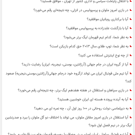
با انتقال پایتخت سیاسی و اداری کشور از تهران ، موافق هستید؟
در بازی امروز ملوان و پرسپولیس در انزلی، چه نتیجه‌ای رقم می‌خورد؟
آیا با برکناری رویانیان موافقید؟
آیا با بازگشت عابدزاده به پرسپولیس موافقید؟
به نظر شما، کدام تیم قهرمان لیگ برتر می‌شود؟
به نظر شما، توپ طلای سال 2013 حق کدام بازیکن است؟
از چه نوع اینترنتی استفاده می کنید؟
آیا از گروه ایران در جام جهانی (آرژانتین، بوسنی، نیجریه، ایران) رضایت دارید؟
آیا تیم ملی فوتبال ایران می تواند ازگروه خود درجام جهانی(آرژانتین،بوسنی،نیجریه) صعود
کند؟
در بازی سپاهان و استقلال در هفته هفدهم لیگ برتر، چه نتیجه‌ای رقم می‌خورد؟
آیا به آینده پرونده هسته ای ایران خوشبین هستید؟
به دیپلماسی دولت روحانی در 100 روز اول آن ، چه نمره ای می دهید؟
آیا استقلال در بازی امروز مقابل ملوان، می تواند با اختلاف دو گل ملوان را ببرد و صدرنشین
لیگ برتر در نیم فصل اول شود؟
آیا تیم فوتبال ساحلی ایران امشب، در مصاف با روسیه، قهرمان جام بین قاره‌اي می‌شود؟