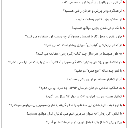
آیا تیم ملی والیبال از گروهش صعود می کند؟
از عملکرد وزیر ورزش و جوانان راضی هستید؟
از عملکرد وزیر کشور رضایت دارید؟
با تک نرخی شدن بنزین موافق هستید؟
برای رفتن به محل کار یا تحصیل معمولاً از چه وسیله ای استفاده می کنید؟
از کدام اپلیکیشن "ارتباطی" موبایل بیشتر استفاده می کنید؟
به طور متوسط در هر سال چند کتاب (غیردرسی) مطالعه می کنید؟
در اختلاف بین پزشکان و تولید کنندگان سریال "حاشیه" ، حق را به کدام طرف می دهید؟
با لغو چند ساله "حج عمره" موافقید؟
آیا از توافق هسته ای لوزان راضی هستید؟
به عملکرد شخص خودتان در سال 1393، چه نمره ای می دهید؟
توافق هسته ای بین ایران و 1+5 در بهار 94 شکل می گیرد؟
با توجه به مطرح شدن این سه نام، با کدام گزینه به عنوان سرمربی پرسپولیس موافقید؟
با ابقای "کی روش" به عنوان سرمربی تیم ملی فوتبال ایران موافق هستید؟
پیش بینی شما از رتبه فوتبال ایران در جام ملت های آسیا؟