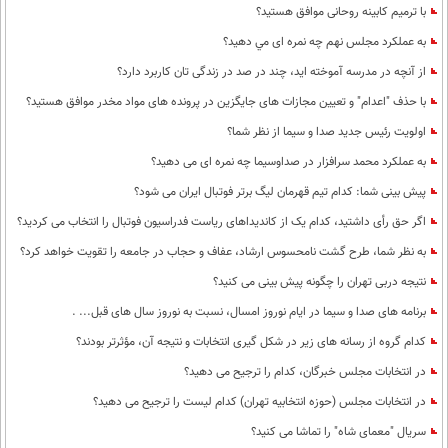
با ترمیم کابینه روحانی موافق هستید؟
به عملكرد مجلس نهم چه نمره ای مي دهيد؟
از آنچه در مدرسه آموخته اید، چند در صد در زندگی تان کاربرد دارد؟
با حذف "اعدام" و تعیین مجازات های جایگزین در پرونده های مواد مخدر موافق هستید؟
اولویت رئیس جدید صدا و سیما از نظر شما؟
به عملکرد محمد سرافزار در صداوسیما چه نمره ای می دهید؟
پیش بینی شما: کدام تیم قهرمان لیگ برتر فوتبال ایران می شود؟
اگر حق رأی داشتید، کدام یک از کاندیداهای ریاست فدراسیون فوتبال را انتخاب می کردید؟
به نظر شما، طرح گشت نامحسوس ارشاد، عفاف و حجاب در جامعه را تقویت خواهد کرد؟
نتیجه دربی تهران را چگونه پیش بینی می کنید؟
برنامه های صدا و سیما در ایام نوروز امسال، نسبت به نوروز سال های قبل... .
کدام گروه از رسانه های زیر در شکل گیری انتخابات و نتیجه آن، مؤثرتر بودند؟
در انتخابات مجلس خبرگان، کدام را ترجیح می دهید؟
در انتخابات مجلس (حوزه انتخابیه تهران) کدام لیست را ترجیح می دهید؟
سریال "معمای شاه" را تماشا می کنید؟