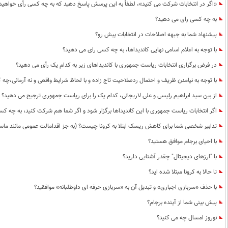
«اگر در انتخابات شرکت می کنید»، لطفاً به این پرسش پاسخ دهید که به چه کسی رأی خواهید 
به چه کسی رای می دهید؟
پیشنهاد شما به جبهه اصلاحات در انتخابات پیش رو؟
با توجه به اعلام اسامی نهایی کاندیداها، به چه کسی رای می دهید؟
در فرض برگزاری انتخابات ریاست جمهوری با کاندیداهای زیر به کدام یک رأی می دهید؟
با توجه به نیامدن ظریف و احتمال ردصلاحیت تاج زاده و با لحاظ شرایط واقعی و نه آرمانی،چه
از بین سید ابراهیم رئیسی و علی لاریجانی، کدام یک را برای ریاست جمهوری ترجیح می دهید؟
اگر انتخابات ریاست جمهوری با این کاندیداها برگزار شود و اگر شما هم شرکت کنید، به چه ک
تدابیر شخصی شما برای کاهش ریسک ابتلا به کرونا چیست؟ (به جز اقدامالت عمومی مانند ما
با احیای برجام موافق هستید؟
با "ارزهای دیجیتال" چقدر آشنایی دارید؟
تا حالا به کرونا مبتلا شده اید؟
با حذف «سربازی اجباری» و تبدیل آن به «سربازی حرفه ای داوطلبانه» موافقید؟
پیش بینی شما از آینده برجام؟
نوروز امسال چه می کنید؟