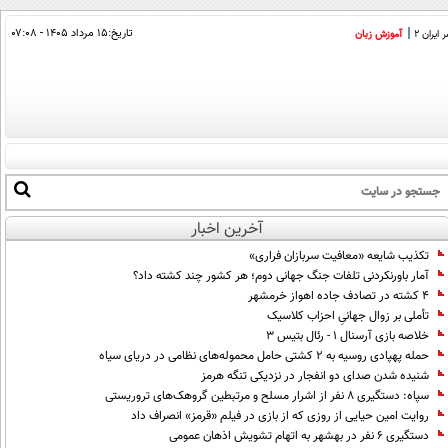
تاریخ:
۱۵ مرداد ۱۴۰۵ - ۰۷:۰۸
ایران 2
آموزش زبان
آخرین اخبار
تکذیب شایعه «معافیت سربازان فراری»
آمار باورنکردنی تلفات جنگ جهانی دوم؛ هر کشور چند کشته داد؟
۴ کشته در تصادف جاده اهواز خرمشهر
تأملی بر زوال جهانیِ احزاب کلاسیک
خلاصه بازی آرسنال ۱ - رئال بتیس ۳
حمله پهپادی روسیه به ۲ کشتی حامل محموله‌های نظامی در دریای سیاه
شنیده شدن صدای دو انفجار در نزدیکی تنگه هرمز
سپاه: دستگیری ۸ نفر از اشرار مسلح و مرتبطین گروهک‌های تروریستی
روایت امین حیایی از روزی که از بازی در فیلم «قرمز» انصراف داد
دستگیری ۶ نفر در بهشهر به اتهام تشویش اذهان عمومی