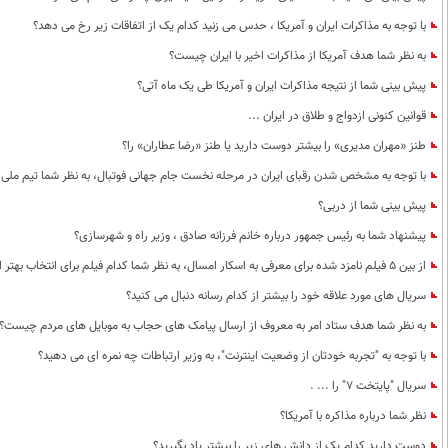
با توجه به مذاکرات ایران و آمریکا ، حدس می زنید کدام یک از اتفاقات زیر رخ می دهد؟
به نظر شما هدف آمریکا از مذاکرات اخیر با ایران چیست؟
پیش بینی شما از نتیجه مذاکرات ایران و آمریکا طی یک ماه آتی؟
قوانین کنونی ازدواج و طلاق در ایران ...
طنز «مهران مدیری» را بیشتر دوست دارید یا طنز «رضا عطاران» را؟
با توجه به مشخص شدن رقبای ایران در مرحله نخست جام جهانی فوتبال، به نظر شما تیم ملی 
پیش بینی شما از دربی؟
پیشنهاد شما به رئیس جمهور درباره خانم فرزانه صادق ، وزیر راه و شهرسازی؟
از بین 5 فیلم نامزد شده برای معرفی به اسکار امسال، به نظر شما کدام فیلم برای انتخاب بهتر است؟
سریال های مورد علاقه خود را بیشتر از کدام رسانه دنبال می کنید؟
به نظر شما هدف ستاد امر به معروف از ارسال پیامک های حجاب به موبایل های مردم چیست؟
با توجه به "تجربه خودتان از وضعیت اینترنت"، به وزیر ارتباطات چه نمره ای می دهید؟
سریال "پایتخت 7" را ... .
نظر شما درباره مذاکره با آمریکا؟
دوست دارید کدام یک از دانش های زیر را بیشتر یاد بگیرید؟