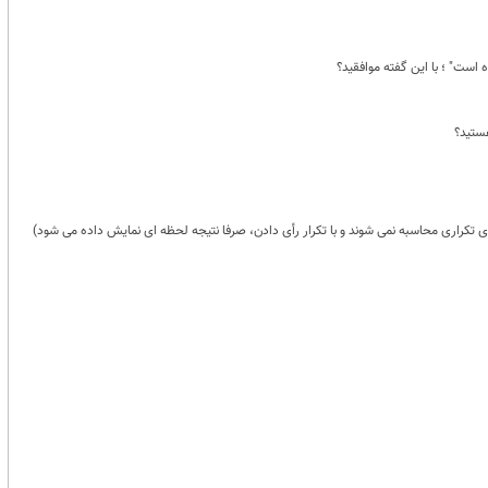
است" ؛ با این گفته موافقید؟
ستید؟
 تکراری محاسبه نمی شوند و با تکرار رأی دادن، صرفا نتیجه لحظه ای نمایش داده می شود)