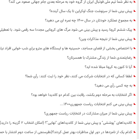
به نظر شما تیم ملی فوتبال ایران از گروه خود به مرحله بعدی جام جهانی صعود می کند؟
پیش بینی شما از سرنوشت جنگ اوکراین تا یک سال آینده؟
به مجموع عملکرد خودتان در سال 1400 چه نمره ای می دهید؟
پیک ششم کرونا رسید و پیش بینی می شود مرگ های کرونایی مجددا سه رقمی شود. با تعطیلی د
پیش بینی شما از نتیجه مذاکرات وین؟
با اختصاص بخشی از فضای مساجد، حسینیه ها و ایستگاه های مترو برای شب خوابی افراد نیا
رضایتمندی شما از زندگی مشترک با همسرتان؟
آیا تا کنون به کرونا مبتلا شده اید؟
لطفا کسانی که در انتخابات شرکت می کنند، نظر خود را ثبت کنند: رأی شما؟
به چه کسی رأی می دهید؟
اگر انتخابات به مرحله دوم بکشد، رقابت بین کدام دو کاندیدا خواهد بود؟
پیش بینی می کنم انتخابات ریاست جمهوری1400...
پیش بینی شما از میزان مشارکت در انتخابات ریاست جمهوری؟
کاندیداهای "پوششی" و پیش بینی شما از کاندیداهای "نهایی"؟ (امکان انتخاب 2 گزینه را دارید)
کدام یک از نامزدها در دور اول مناظرات بهتر عمل کردند؟(نظرسنجی از ساعت دوم انتشار با حم