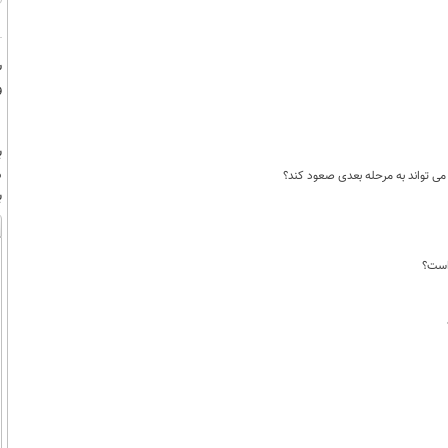
س
و
ب
م
می تواند به مرحله بعدی صعود کند؟
ب
م