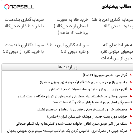
مطالب پیشنهادی
رمایه گذاری امن با طلا
خرید طلا به صورت
سرمایه‌گذاری بلندمدت
 نقره | دیجی کالا
قسطی از دیجی‌کالا (
با خرید طلا از دیجی‌کالا
پرداخت 12 ماهه )
ه هر اندازه ای که
سرمایه گذاری امن با طلا
سرمایه‌گذاری بلندمدت
یخوای میتونی نقره
و نقره دیجی کالا
با خرید نقره از دیجی‌کالا
خری از سرمایه ات
حافظت کنی
پربازدید ها
گیتار من ؛ عباس مهرپویا (+صدا)
جاسوس بازی در حرمسرای شاه قاجار/ خواجه زیبا و وزیر حقه باز
آقای خرازی! از ریش سفید و عمامه سیاهت خجالت بکش
حسن روحانی: می‌خواستند برای سخنرانی امام زمان در تهران جایگاه درست کنند/
تصمیم‌گیر اصلی برای ادامه یا پایان جنگ و آینده ملت است
محمدباقر خرازی کیست؟روحانی جنجالی با ادعاها و ایده‌های تخیلی
جزئیات مورد بحث جدید از موشک خیبرشکن ایران (+عکس)
سنگ مزار اکبر عبدی بدون اطلاع خانواده نصب شد؛ واکنش‌ها به یک اقدام جنجالی
صرفه جویی در مصرف برق، خاموش کردن یک دو لامپ نیست/ مردم توان تعویض یخچال