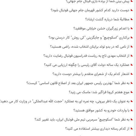
پیش بینی شما از برنده بازی فینال جام جهانی؟
دوست دارید کدام کشور قهرمان جام جهانی فوتبال شود؟
مطالبۀ شما درباره گشت ارشاد؟
با اعدام زورگیران خشن خیابانی موافقید؟
برکناری "اسکوچیچ" و جایگزینی "کی روش" کار درستی بود؟
از نامی که در بدو تولد برایتان انتخاب شده، راضی هستید؟
از انتخاب مهدی تاج به ریاست فدراسیون فوتبال رضایت دارید؟
عملکرد یک ساله دولت آقای رئیسی را چگونه ارزیابی می کنید؟
اشعار کدام یک از شعرای متقدم را بیشتر دوست دارید؟
به نظر شما "بهترین رئیس جمهور ایران بعد از اصلاح قانون اساسی" کیست؟
موج هفتم کرونا فراگیر شد؛ ماسک می زنید؟
به عنوان یک ناظر بیرونی، چه نمره ای به عملکرد "حجت الله عبدالملکی" در وزارت کار می دهید؟
با واردات خودرو به کشور موافق هستید؟
به نظر شما "اسکوچیچ" سرمربی تیم ملی فوتبال ایران، باید تغییر کند؟
از کدام رسانه دیداری بیشتر استفاده می کنید؟