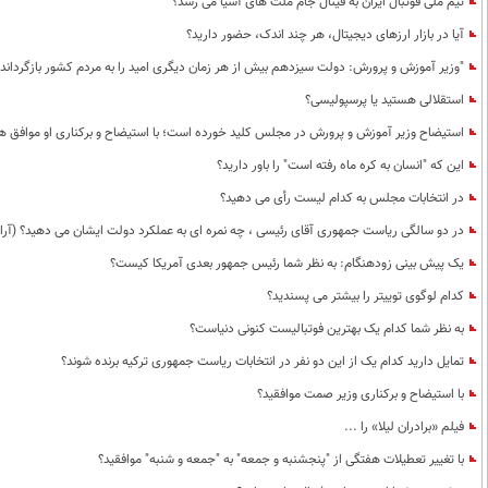
تیم ملی فوتبال ایران به فینال جام ملت های آسیا می رسد؟
آیا در بازار ارزهای دیجیتال، هر چند اندک، حضور دارید؟
"وزیر آموزش و پرورش: دولت سیزدهم بیش از هر زمان دیگری امید را به مردم کشور بازگردانده 
استقلالی هستید یا پرسپولیسی؟
استیضاح وزیر آموزش و پرورش در مجلس کلید خورده است؛ با استیضاح و برکناری او موافق ه
این که "انسان به کره ماه رفته است" را باور دارید؟
در انتخابات مجلس به کدام لیست رأی می دهید؟
در دو سالگی ریاست جمهوری آقای رئیسی ، چه نمره ای به عملکرد دولت ایشان می دهید؟ (آرای
یک پیش بینی زودهنگام: به نظر شما رئیس جمهور بعدی آمریکا کیست؟
کدام لوگوی توییتر را بیشتر می پسندید؟
به نظر شما کدام یک بهترین فوتبالیست کنونی دنیاست؟
تمایل دارید کدام یک از این دو نفر در انتخابات ریاست جمهوری ترکیه برنده شوند؟
با استیضاح و برکناری وزیر صمت موافقید؟
فیلم «برادران لیلا» را ...
با تغییر تعطیلات هفتگی از "پنجشنبه و جمعه" به "جمعه و شنبه" موافقید؟