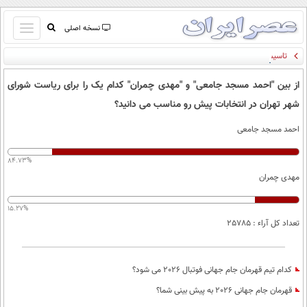
باز
نسخه اصلی
و
تاسیس ناتو اسلامی توسط عربستان سعودی، ترکیه و پاکستان / علت: ایران
صفحه اول
بسته
تماس با ما
کردن
از بین "احمد مسجد جامعی" و "مهدی چمران" کدام یک را برای ریاست شورای
آرشیو
منو
شهر تهران در انتخابات پیش رو مناسب می دانید؟
جستجو
احمد مسجد جامعی
نظرسنجی
آب و هوا
84.73%
اوقات شرعی
مهدی چمران
پیوند ها
سواد زندگی
15.27%
سیاسی
تعداد کل آراء : 25785
اقتصاد
جامعه
اقتصادی
کدام تیم قهرمان جام جهانی فوتبال 2026 می شود؟
ورزشی
اجتماعی
قهرمان جام جهانی 2026 به پیش بینی شما؟
خودرو