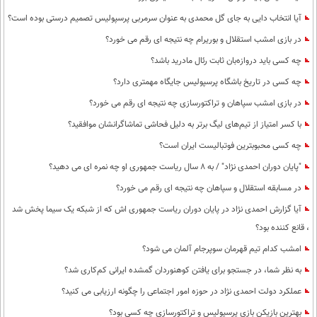
آیا انتخاب دایی به جای گل محمدی به عنوان سرمربی پرسپولیس تصمیم درستی بوده است؟
در بازی امشب استقلال و بوریرام چه نتیجه ای رقم می خورد؟
چه کسی باید دروازه‌بان ثابت رئال مادرید باشد؟
چه کسی در تاریخ باشگاه پرسپولیس جایگاه مهمتری دارد؟
در بازی امشب سپاهان و تراکتورسازی چه نتیجه ای رقم می خورد؟
با کسر امتیاز از تیم‌های لیگ برتر به دلیل فحاشی تماشاگرانشان موافقید؟
چه کسی محبوبترین فوتبالیست ایران است؟
"پایان دوران احمدی نژاد" / به 8 سال ریاست جمهوری او چه نمره ای می دهید؟
در مسابقه استقلال و سپاهان چه نتیجه ای رقم می خورد؟
آیا گزارش احمدی نژاد در پایان دوران ریاست جمهوری اش که از شبکه یک سیما پخش شد
، قانع کننده بود؟
امشب کدام تیم قهرمان سوپرجام آلمان می شود؟
به نظر شما، در جستجو برای یافتن کوهنوردان گمشده ایرانی کم‌کاری شد؟
عملکرد دولت احمدی نژاد در حوزه امور اجتماعی را چگونه ارزیابی می کنید؟
بهترین بازیکن بازی پرسپولیس و تراکتورسازی چه کسی بود؟