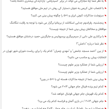
به نظر شما چه مجازاتی می تواند در برابر "اسید‌پاشی" بازدارندگی بیشتری داشته باشد؟
با انتصاب علی کریمی به عنوان دستیار کی روش در تیم ملی موافق هستید؟
سرنوشت مذاکرات کنونی ایران و 1+5 را چگونه پیش بینی می کنید؟
پنجشنبه، رفراندوم جدایی اسکاتلند از بریتانیا برگزار می شود.با توجه به رقابت تنگاتنگ
موافقان و مخالفان پیش بینی شما از نتیجه چیست؟
با برکناری علی دایی از سرمربیگری پرسپولیس و جایگزینی حمید درخشان موافق هستید؟
نظر شما درباره "داعش"؟
از بین "احمد مسجد جامعی" و "مهدی چمران" کدام یک را برای ریاست شورای شهر تهران در
انتخابات پیش رو مناسب می دانید؟
ارزیابی شما از عملکرد وزیر علوم چیست؟
ارزیابی شما از عملکرد وزیر علوم چیست؟
پیش بینی شما از نتیجه مذاکرات هسته ای با 1+5 در وین؟
کدام تیم برنده فینال جام جهانی 2014 می شود؟
کدام یک قهرمان جام جهانی فوتبال خواهد شد؟
جام جهانی 2014 / در بازی آلمان و فرانسه کدام یک می برد؟
به عملکرد تیم ملی فوتبال ایران در جام جهانی 2014 چه امتیازی می دهید؟