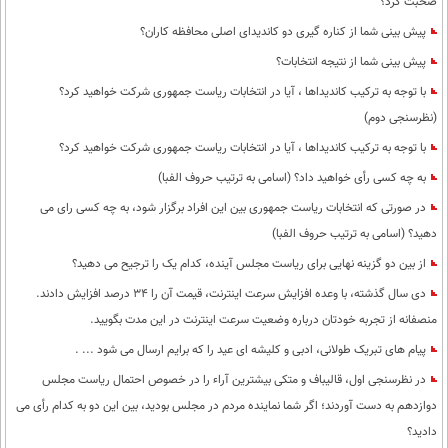
صحبت کرد؟
پیش بینی شما از کناره گیری دو کاندیدای اصلی محافظه کاران؟
پیش بینی شما از نتیجه انتخابات؟
با توجه به ترکیب کاندیداها ، آیا در انتخابات ریاست جمهوری شرکت خواهید کرد؟
(نظرسنجی دوم)
با توجه به ترکیب کاندیداها ، آیا در انتخابات ریاست جمهوری شرکت خواهید کرد؟
به چه کسی رأی خواهید داد؟ (اسامی به ترتیب حروف الفبا)
در صورتی که انتخابات ریاست جمهوری بین این افراد برگزار شود، به چه کسی رای می
دهید؟ (اسامی به ترتیب حروف الفبا)
از بین دو گزینه نهایی برای ریاست مجلس آینده، کدام یک را ترجیح می دهید؟
دی سال گذشته، با وعده افزایش سرعت اینترنت، قیمت آن را 34 درصد افزایش دادند.
منصفانه از تجربه خودتان درباره وضعیت سرعت اینترنت در این مدت بگویید.
پیام های تبریک طولانی، ادبی و کلیشه ای عید را که برایم ارسال می شود ... .
در نظرسنجی اول، قالیباف و متکی بیشترین آراء را در خصوص احتمال ریاست مجلس
دوازدهم به دست آوردند؛ اگر شما نماینده مردم در مجلس بودید، بین این دو به کدام رأی می
دادید؟