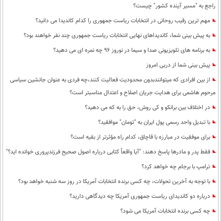
راجع به "مسیر آینده کشور" چیست؟
مهم ترین رقیب روحانی در انتخابات ریاست جمهوری را کدام کاندیدا می دانید؟
به پیش بینی شما، کاندیداهای نهایی انتخابات ریاست جمهوری چند نفر خواهند بود؟
به برنامه های تلویزیونی صدا و سیما در نوروز 96 چه نمره ای می دهید؟
پیش بینی شما از دربی امروز
از بین افرادی که میتوانندبدون محدودیت فعالیت کنند،چه فردی به عنوان جانشین سیاسی
مرحوم هاشمی برای هدایت جریان اصلاح و اعتدال مناسبتر است؟
در اختلاف بین برانکو و کی روش، حق را به که می دهید؟
با تبدیل واحد رسمی پول ایران به "تومان" موافقید؟
برای موفقیت در مبارزه با قاچاق، کدام راه مؤثرتر از بقیه است؟
فقط پدر و مادرها پاسخ دهند: "آیا واقعاً کتابی درباره اصول صحیح فرزندپروری خوانده اید؟"
ترامپ با برجام چه خواهد کرد؟
با توجه به آخرین تحولات، چه کسی برنده انتخابات آمریکا در روز سه شنبه خواهد بود؟
درباره دو کاندیدای ریاست جمهوری آمریکا چه دیدگاهی دارید؟
چه کسی برنده انتخابات آمریکا می شود؟