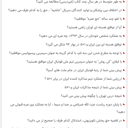
به طور متوسط در هر سال چند کتاب (غیردرسی) مطالعه می کنید؟
در اختلاف بین پزشکان و تولید کنندگان سریال "حاشیه" ، حق را به کدام طرف می دهید؟
با لغو چند ساله "حج عمره" موافقید؟
آیا از توافق هسته ای لوزان راضی هستید؟
به عملکرد شخص خودتان در سال 1393، چه نمره ای می دهید؟
توافق هسته ای بین ایران و 1+5 در بهار 94 شکل می گیرد؟
با توجه به مطرح شدن این سه نام، با کدام گزینه به عنوان سرمربی پرسپولیس موافقید؟
با ابقای "کی روش" به عنوان سرمربی تیم ملی فوتبال ایران موافق هستید؟
پیش بینی شما از رتبه فوتبال ایران در جام ملت های آسیا؟
ارزیابی شما از عملکرد تیم مذاکره کننده ایران در برابر 1+5 ؟
پیش بینی شما از نتیجه مذاکرات ایران و 1+5
نتیجه دربی تهران را چگونه پیش بینی می کنید؟
با پایان دوره ریاست عزت الله ضرغامی بر صدا و سیما ، آیا به عملکرد وی نمره قبولی می
دهید؟
در قضیه حق پخش تلویزیونی، استدلال کدام طرف را صحیح تر می دانید؟