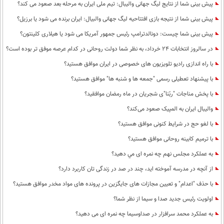
پيش بينی شما از نتايج ليگ جهانی واليبال: تيم ملی ايران به مرحله بعد صعود می كند؟
پیش بینی شما از نتیجه بازی افتتاحیه لیگ جهانی والبیال: ایران برنده می شود یا برزیل؟
پیش بینی شما چیست: دونالدترامپ رئیس جمهور آمریکا می شود یا هیلاری کلینتون؟
در سالروز انتخابات 24 خرداد، به نظر شما دولت روحانی در کدام عرصه موفق تر بوده است؟
با راه اندازی رادیو تلویزیون های خصوصی در ایران موافق هستید؟
با پیشنهاد تعطیلی رسمی "جمعه ها و شنبه ها" موافق هستید؟
با پخش مناجات "ربّنا"ی شجریان در ماه رمضان موافقید؟
والیبال ایران به المپیک صعود می‌کند؟
با لغو حج در شرایط کنونی موافق هستید؟
با ترمیم کابینه روحانی موافق هستید؟
به عملكرد مجلس نهم چه نمره ای مي دهيد؟
از آنچه در مدرسه آموخته اید، چند در صد در زندگی تان کاربرد دارد؟
با حذف "اعدام" و تعیین مجازات های جایگزین در پرونده های مواد مخدر موافق هستید؟
اولویت رئیس جدید صدا و سیما از نظر شما؟
به عملکرد محمد سرافزار در صداوسیما چه نمره ای می دهید؟