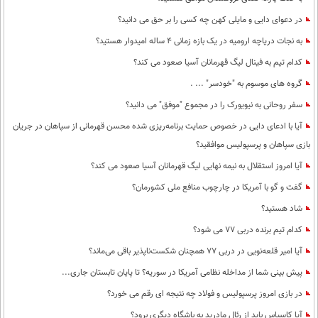
در دعوای دایی و مایلی کهن چه کسی را بر حق می دانید؟
به نجات دریاچه ارومیه در یک بازه زمانی 4 ساله امیدوار هستید؟
کدام تیم به فینال لیگ قهرمانان آسیا صعود می کند؟
گروه های موسوم به "خودسر" ... .
سفر روحانی به نیویورک را در مجموع "موفق" می دانید؟
آیا با ادعای دایی در خصوص حمایت برنامه‌ریزی شده محسن قهرمانی از سپاهان در جریان
بازی سپاهان و پرسپولیس موافقید؟
آیا امروز استقلال به نیمه نهایی لیگ قهرمانان آسیا صعود می کند؟
گفت و گو با آمریکا در چارچوب منافع ملی کشورمان؟
شاد هستید؟
کدام تیم برنده دربی 77 می شود؟
آیا امیر قلعه‌نویی در دربی 77 همچنان شکست‌ناپذیر باقی می‌ماند؟
پیش بینی شما از مداخله نظامی آمریکا در سوریه؟ تا پایان تابستان جاری...
در بازی امروز پرسپولیس و فولاد چه نتیجه ای رقم می خورد؟
آیا کاسیاس باید از رئال مادرید به باشگاه دیگری برود؟