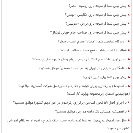
پیش بینی شما از نتیجه بازی روسیه - مصر؟
پیش بینی شما از نتیجه بازی انگلیس - تونس؟
پیش بینی شما از نتیجه بازی برزیل - سوئیس؟
پیش بینی شما از نتیجه بازی افتتاحیه جام جهانی فوتبال؟
ازدیدگاه شخصی شما، "معتاد" مجرم است یا بیمار؟
فعالیت گشت ارشاد به نفع حجاب اسلامی است؟
اصلی ترین علت عدم استقبال مردم از پیام رسان های داخلی چیست؟
با نامگذاری خیابانی در تهران به نام "محمد مصدق" موافق هستید؟
پیش بینی شما برای دربی تهران؟
با استیضاح و برکناری وزرای «راه» و «کار» و «مدیرعامل شرکت آسمان» موافقید؟
(هواپیمایی آسمان زیرمجموعه وزارت کار است)
با اجرای اصل 59 قانون اساسی (برگزاری رفراندوم در امور مهم کشور) موافق هستید؟
با تعطیلات زمستانی یک ماهه مدارس موافق هستید؟
سال ها، آموزش و پرورش به شما نمره داده است؛ اینک شما چه نمره ای به نظام آموزشی
کشور می دهید؟