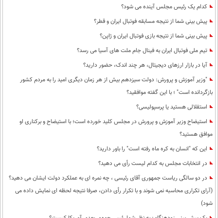
کدام یک رئیس مجلس آینده می شود؟
پیش بینی شما از نتیجه مسابقه فوتبال ایران و قطر؟
پیش بینی شما از نتیجه بازی فوتبال ایران و ژاپن؟
تیم ملی فوتبال ایران به فینال جام ملت های آسیا می رسد؟
آیا در بازار ارزهای دیجیتال، هر چند اندک، حضور دارید؟
"وزیر آموزش و پرورش: دولت سیزدهم بیش از هر زمان دیگری امید را به مردم کشور
بازگردانده است" ؛ با این گفته موافقید؟
استقلالی هستید یا پرسپولیسی؟
استیضاح وزیر آموزش و پرورش در مجلس کلید خورده است؛ با استیضاح و برکناری او
موافق هستید؟
این که "انسان به کره ماه رفته است" را باور دارید؟
در انتخابات مجلس به کدام لیست رأی می دهید؟
در دو سالگی ریاست جمهوری آقای رئیسی ، چه نمره ای به عملکرد دولت ایشان می دهید؟
(آرای تکراری محاسبه نمی شوند و با تکرار رأی دادن، صرفا نتیجه لحظه ای نمایش داده می
شود)