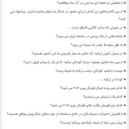
با تعطیلی دو هفته ای مدارس در آذر ماه موافقید؟
از بين كانديداهاي زير كدام را براي حضور در اسكار به عنوان نماينده ايران، پيشنهاد مي
كنيد؟
در صورتی که بدانید کالایی قاچاق است...
نشانه هایی از نژاد پرستی در جامعه ایران می بینید؟
به طور متوسط چقدر به سینما می روید؟
در بحران کنونی ترکیه، آیا حاضر به سفر تفریحی به این کشور هستید؟
از بین سه تحلیل موجود درباره کودتای ترکیه، کدام یک را بیشتر قبول دارید؟
دوست داشتید کودتای دیشب ترکیه به نتیجه برسد؟
کودتا در ترکیه... .
کدام تیم برنده فینال فوتبال یورو 2016 می شود؟
کدام یک را بیشتر می پسندید؟
کدام تیم قهرمان رقابت های فوتبال یورو 2016 می شود؟
با افزایش اختیارات محیط‌ بانان در دفاع مسلحانه از خود مقابل شکارچیان موافق هستید؟
پیش بینی شما از نتیجه رفراندوم بریتانیا چیست؟