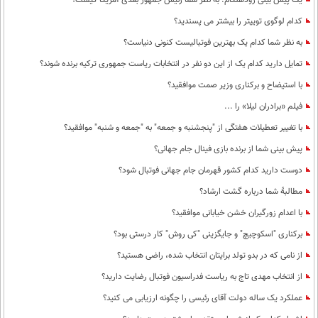
یک پیش بینی زودهنگام: به نظر شما رئیس جمهور بعدی آمریکا کیست؟
کدام لوگوی توییتر را بیشتر می پسندید؟
به نظر شما کدام یک بهترین فوتبالیست کنونی دنیاست؟
تمایل دارید کدام یک از این دو نفر در انتخابات ریاست جمهوری ترکیه برنده شوند؟
با استیضاح و برکناری وزیر صمت موافقید؟
فیلم «برادران لیلا» را ...
با تغییر تعطیلات هفتگی از "پنجشنبه و جمعه" به "جمعه و شنبه" موافقید؟
پیش بینی شما از برنده بازی فینال جام جهانی؟
دوست دارید کدام کشور قهرمان جام جهانی فوتبال شود؟
مطالبۀ شما درباره گشت ارشاد؟
با اعدام زورگیران خشن خیابانی موافقید؟
برکناری "اسکوچیچ" و جایگزینی "کی روش" کار درستی بود؟
از نامی که در بدو تولد برایتان انتخاب شده، راضی هستید؟
از انتخاب مهدی تاج به ریاست فدراسیون فوتبال رضایت دارید؟
عملکرد یک ساله دولت آقای رئیسی را چگونه ارزیابی می کنید؟