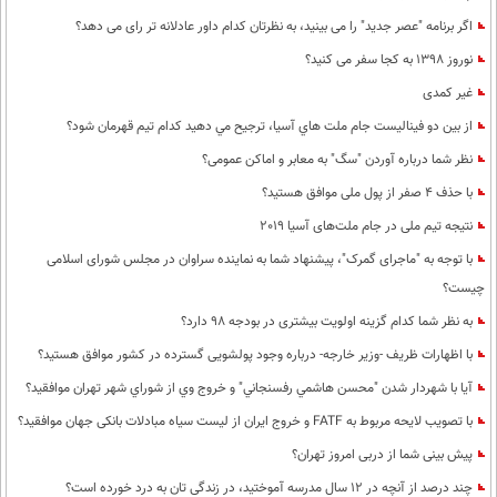
اگر برنامه "عصر جدید" را می بینید، به نظرتان کدام داور عادلانه تر رای می دهد؟
نوروز 1398 به کجا سفر می کنید؟
غیر کمدی
از بين دو فيناليست جام ملت هاي آسيا، ترجيح مي دهيد كدام تيم قهرمان شود؟
نظر شما درباره آوردن "سگ" به معابر و اماکن عمومی؟
با حذف 4 صفر از پول ملی موافق هستید؟
نتیجه تیم ملی در جام ملت‌های آسیا 2019
با توجه به "ماجرای گمرک"، پیشنهاد شما به نماینده سراوان در مجلس شورای اسلامی
چیست؟
به نظر شما كدام گزینه اولویت بیشتری در بودجه 98 دارد؟
با اظهارات ظریف -وزیر خارجه- درباره وجود پولشویی گسترده در کشور موافق هستید؟
آيا با شهردار شدن "محسن هاشمي رفسنجاني" و خروج وي از شوراي شهر تهران موافقيد؟
با تصویب لایحه مربوط به FATF و خروج ایران از لیست سیاه مبادلات بانکی جهان موافقید؟
پیش بینی شما از دربی امروز تهران؟
چند درصد از آنچه در 12 سال مدرسه آموختید، در زندگی تان به درد خورده است؟