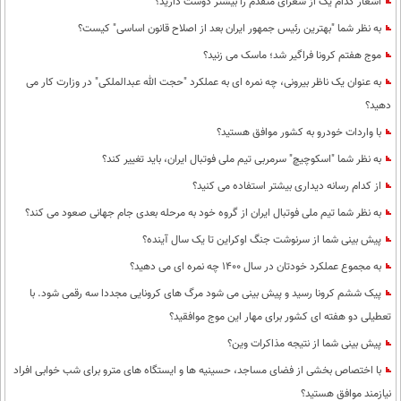
اشعار کدام یک از شعرای متقدم را بیشتر دوست دارید؟
به نظر شما "بهترین رئیس جمهور ایران بعد از اصلاح قانون اساسی" کیست؟
موج هفتم کرونا فراگیر شد؛ ماسک می زنید؟
به عنوان یک ناظر بیرونی، چه نمره ای به عملکرد "حجت الله عبدالملکی" در وزارت کار می
دهید؟
با واردات خودرو به کشور موافق هستید؟
به نظر شما "اسکوچیچ" سرمربی تیم ملی فوتبال ایران، باید تغییر کند؟
از کدام رسانه دیداری بیشتر استفاده می کنید؟
به نظر شما تیم ملی فوتبال ایران از گروه خود به مرحله بعدی جام جهانی صعود می کند؟
پیش بینی شما از سرنوشت جنگ اوکراین تا یک سال آینده؟
به مجموع عملکرد خودتان در سال 1400 چه نمره ای می دهید؟
پیک ششم کرونا رسید و پیش بینی می شود مرگ های کرونایی مجددا سه رقمی شود. با
تعطیلی دو هفته ای کشور برای مهار این موج موافقید؟
پیش بینی شما از نتیجه مذاکرات وین؟
با اختصاص بخشی از فضای مساجد، حسینیه ها و ایستگاه های مترو برای شب خوابی افراد
نیازمند موافق هستید؟