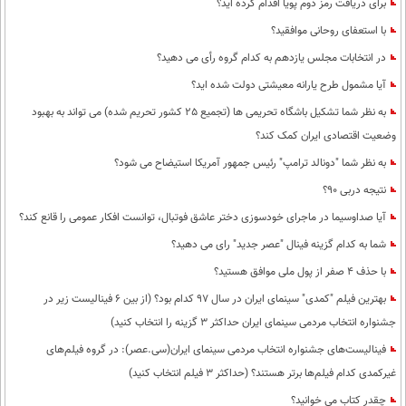
برای دریافت رمز دوم پویا اقدام کرده اید؟
با استعفای روحانی موافقید؟
در انتخابات مجلس یازدهم به کدام گروه رأی می دهید؟
آیا مشمول طرح یارانه معیشتی دولت شده اید؟
به نظر شما تشکیل باشگاه تحریمی ها (تجمیع 25 کشور تحریم شده) می تواند به بهبود
وضعیت اقتصادی ایران کمک کند؟
به نظر شما "دونالد ترامپ" رئیس جمهور آمریکا استیضاح می شود؟
نتیجه دربی 90؟
آیا صداوسیما در ماجرای خودسوزی دختر عاشق فوتبال، توانست افکار عمومی را قانع کند؟
شما به کدام گزینه فینال "عصر جدید" رای می دهید؟
با حذف 4 صفر از پول ملی موافق هستید؟
بهترین فیلم "کمدی" سینمای ایران در سال 97 کدام بود؟ (از بین 6 فینالیست زیر در
جشنواره انتخاب مردمی سینمای ایران حداکثر 3 گزینه را انتخاب کنید)
فینالیست‌های جشنواره انتخاب مردمی سینمای ایران(سی.عصر): در گروه فیلم‌های
غیرکمدی کدام فیلم‌ها برتر هستند؟ (حداکثر 3 فیلم انتخاب کنید)
چقدر کتاب می خوانید؟