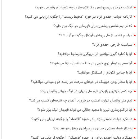
امشب در بازی پرسپولیس و تراکتورسازی چه نتیجه ای رقم می خورد؟
کارنامه دولت احمدی نژاد در حوزه "محیط زیست" را چگونه ارزیابی می کنید؟
کدام تیم شانس بیشتری برای قهرمانی در لیگ برتر دارد؟
مراسم تقدیر از ملی پوشان فوتبال چگونه برگزار شد؟
سیاست خارجی احمدی نژاد؟
آیا با کناره گیری ویلانووا از مربیگری بارسلونا موافقید؟
آیا مسی و نیمار زوج خوبی در خط حمله بارسلونا می شوند؟
آیا با جدایی نکونام از استقلال موافقید؟
آیا با مجاز بودن دوپینگ در دوهای سرعت در رشته دو و میدانی موافقید؟
چه کسی بهترین بازیکن تیم ملی ایران در لیگ جهانی والیبال بود؟
تیم ملی والیبال ایران، امشب در بازی با آلمان چه نتیجه‌ای کسب می‌کند؟
آیا تراکتورسازی تبریز با مجید جلالی می تواند قهرمان لیگ برتر شود؟
عملکرد دولت احمدی نژاد ، در حوزه "اقتصاد" را چگونه ارزیابی می کنید؟
به نظر شما، مجتبی جباری در سپاهان موفق خواهد بود؟
عملکرد دولت احمدی نژاد ، در حوزه "فرهنگ" را چگونه ارزیابی می کنید؟