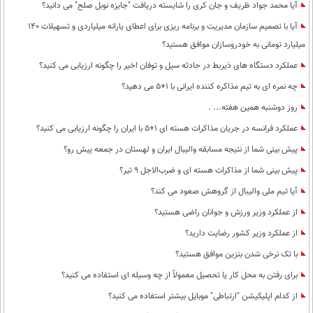
آیا محمد جواد ظریف و جان کری را شایسته دریافت "جایزه نوبل صلح" می دانید؟
آیا با تصمیم سازمان مدیریت و برنامه ریزی برای اعطای یارانه میلیاردی و تسهیلات 140
میلیارد تومانی به خودروسازان موافق هستید؟
عملکرد دستگاه های ذیربط در حادثه سیل و توفان اخیر را چگونه ارزیابی می کنید؟
چه نمره ای به تیم مذاکره کننده ایرانی با 1+5 می دهید؟
روز دوشنبه همین هفته... .
عملکرد فرانسه در جریان مذاکرات هسته ای 1+5 با ایران را چگونه ارزیابی می کنید؟
پیش بینی شما از نتیجه مسابقه والیبال ایران و لهستان در جمعه پیش رو؟
پیش بینی شما از مذاکرات هسته ای و ضرب‌الاجل 9 تیر؟
آیا تیم ملی والیبال از گروهش صعود می کند؟
از عملکرد وزیر ورزش و جوانان راضی هستید؟
از عملکرد وزیر کشور رضایت دارید؟
با تک نرخی شدن بنزین موافق هستید؟
برای رفتن به محل کار یا تحصیل معمولاً از چه وسیله ای استفاده می کنید؟
از کدام اپلیکیشن "ارتباطی" موبایل بیشتر استفاده می کنید؟