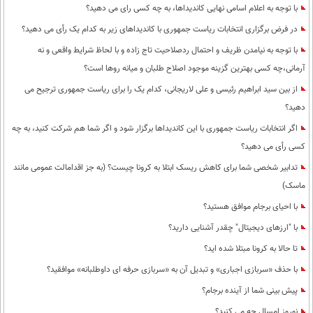
با توجه به اعلام اسامی نهایی کاندیداها، به چه کسی رای می دهید؟
در فرض برگزاری انتخابات ریاست جمهوری با کاندیداهای زیر به کدام یک رأی می دهید؟
با توجه به نیامدن ظریف و احتمال ردصلاحیت تاج زاده و با لحاظ شرایط واقعی و نه
آرمانی،چه کسی بهترین گزینه موجود اصلاح طلبان و میانه روها است؟
از بین سید ابراهیم رئیسی و علی لاریجانی، کدام یک را برای ریاست جمهوری ترجیح می
دهید؟
اگر انتخابات ریاست جمهوری با این کاندیداها برگزار شود و اگر شما هم شرکت کنید، به چه
کسی رأی می دهید؟
تدابیر شخصی شما برای کاهش ریسک ابتلا به کرونا چیست؟ (به جز اقدامالت عمومی مانند
ماسک)
با احیای برجام موافق هستید؟
با "ارزهای دیجیتال" چقدر آشنایی دارید؟
تا حالا به کرونا مبتلا شده اید؟
با حذف «سربازی اجباری» و تبدیل آن به «سربازی حرفه ای داوطلبانه» موافقید؟
پیش بینی شما از آینده برجام؟
نوروز امسال چه می کنید؟