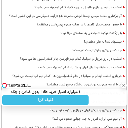
امشب در دومین بازی والیبال ایران و کوبا، کدام تیم برنده می شود؟
آیا برکناری محمد مرسی توسط ارتش مصر به نفع فرآیند دموکراسی در این کشور است؟
با حضور محمدجعفر کامبوزیا در هیات مدیره پرسپولیس موافقید؟
با بازگشت نیکبخت واحدی به استقلال موافقید؟
پیشنهاد شما به علی مطهری؟
چه کسی بهترین فوتبالیست دنیاست؟
امشب در بازی برزیل و اسپانیا، کدام تیم قهرمان جام کنفدراسیون ها می شود؟
امشب در مسابقه والیبال ایران و ایتالیا، کدام تیم برنده می شود؟
در بازی امشب ایتالیا و اسپانیا در جام کنفدراسیون ها، کدام تیم فینالیست می شود؟
آیا با ادامه مدیریت رویانیان بر باشگاه پرسپولیس موافقید؟
۱ میلیارد اعتبار خرید طلا | بدون ضامن و چک
آیا با اخراج مجتبی جباری از استقلال موافقید؟
کلیک کن!
چه کسی باید دروازه بان ایران در جام جهانی باشد؟
چه کسی بهترین بازیکن ایران در بازی با کره جنوبی بود؟
آیا تیم ملی ایران، امروز به جام جهانی صعود می کند؟
نحوه پاسخگویی حسن روحانی، رئیس جمهور منتخب، در اولین کنفرانس خبری اش را