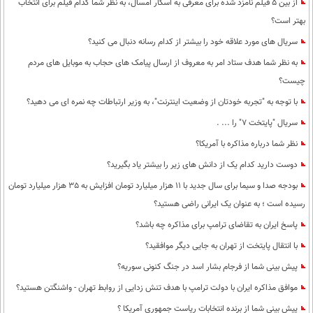
از بین 5 فیلم نامزد شده برای معرفی به اسکار امسال، به نظر شما کدام فیلم برای انتخاب
محیط زیست
بهتر است؟
سلامت
سریال های مورد علاقه خود را بیشتر از کدام رسانه دنبال می کنید؟
به نظر شما هدف ستاد امر به معروف از ارسال پیامک های حجاب به موبایل های مردم
فرهنگی
چیست؟
بین الملل
با توجه به "تجربه خودتان از وضعیت اینترنت"، به وزیر ارتباطات چه نمره ای می دهید؟
اجتماعی
سریال "پایتخت 7" را ... .
نظر شما درباره مذاکره با آمریکا؟
حیات وحش
دوست دارید کدام یک از دانش های زیر را بیشتر یاد بگیرید؟
سیاست خارجی
بودجه صدا و سیما برای سال جدید با 11 هزار میلیارد تومان افزایش به 35 هزار میلیارد تومان
رسیده است ؛ به عنوان یک ایرانی راضی هستید؟
پاسخ ایران به تقاضای ترامپ برای مذاکره چه باشد؟
با انتقال پایتخت از تهران به جایی دیگر موافقید؟
پیش بینی شما از فرجام بشار اسد در جنگ کنونی سوریه؟
موافق مذاکره ایران با دولت ترامپ با هدف تنش زدایی از روابط تهران - واشنگتن هستید؟
پیش بینی شما از برنده انتخابات ریاست جمهوری آمریکا ؟