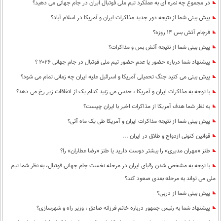
بین الملل
در مجموع چه نمره ای به عملکرد تیم ملی فوتبال ایران در جام جهانی می دهید؟
حوادث
پیش بینی شما از نتیجه دور جدید مذاکرات ایران و آمریکا در اسلام آباد؟
فرهنگ و هنر
سیاست خارجی
سلامت
فرجام آتش بس 14 روزه؟
علم و دانش
یک برش دانایی
پیش بینی شما از نتیجه آتش بس و مذاکرات؟
قرآن
فناوری و It
محیط زیست
پیشنهاد شما درباره حضور یا عدم حضور تیم ملی فوتبال در جام جهانی ۲۰۲۶ ؟
گوناگون
علمی
پیش بینی می کنید جنگ تحمیلی آمریکا و اسرائیل علیه ایران چه زمانی تمام می شود؟
سفر و تفریح
فیلم
سرگرمی
اخبار کریپتو
با توجه به مذاکرات ایران و آمریکا ، حدس می زنید کدام یک از اتفاقات زیر رخ می دهد؟
عصر ایران 2
اقتصاد
باشگاه مغز
به نظر شما هدف آمریکا از مذاکرات اخیر با ایران چیست؟
آموزش زبان
خواندنی ها و دیدنی ها
پیش بینی شما از نتیجه مذاکرات ایران و آمریکا طی یک ماه آتی؟
ورزش
مجله تصویری سلاح
قوانین کنونی ازدواج و طلاق در ایران ...
داستان کوتاه
سیاست
طنز «مهران مدیری» را بیشتر دوست دارید یا طنز «رضا عطاران» را؟
پیامک
سرگرمی
با توجه به مشخص شدن رقبای ایران در مرحله نخست جام جهانی فوتبال، به نظر شما تیم
روانشناسی
فناوری
ملی می تواند به مرحله بعدی صعود کند؟
پیش بینی شما از دربی؟
آشپزی
گوناگون
پیشنهاد شما به رئیس جمهور درباره خانم فرزانه صادق ، وزیر راه و شهرسازی؟
دانلود
حوادث