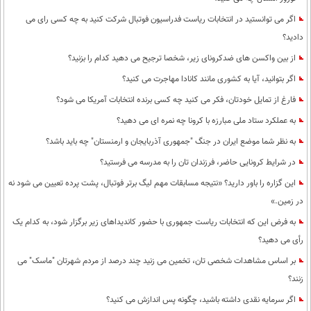
اگر می توانستید در انتخابات ریاست فدراسیون فوتبال شرکت کنید به چه کسی رای می
دادید؟
از بین واکسن های ضدکرونای زیر، شخصا ترجیح می دهید کدام را بزنید؟
اگر بتوانید، آیا به کشوری مانند کانادا مهاجرت می کنید؟
فارغ از تمایل خودتان، فکر می کنید چه کسی برنده انتخابات آمریکا می شود؟
به عملکرد ستاد ملی مبارزه با کرونا چه نمره ای می دهید؟
به نظر شما موضع ایران در جنگ "جمهوری آذربایجان و ارمنستان" چه باید باشد؟
در شرایط کرونایی حاضر، فرزندان تان را به مدرسه می فرستید؟
این گزاره را باور دارید؟ «نتیجه مسابقات مهم لیگ برتر فوتبال، پشت پرده تعیین می شود نه
در زمین.»
به فرض این که انتخابات ریاست جمهوری با حضور کاندیداهای زیر برگزار شود، به کدام یک
رأی می دهید؟
بر اساس مشاهدات شخصی تان، تخمین می زنید چند درصد از مردم شهرتان "ماسک" می
زنند؟
اگر سرمایه نقدی داشته باشید، چگونه پس اندازش می کنید؟