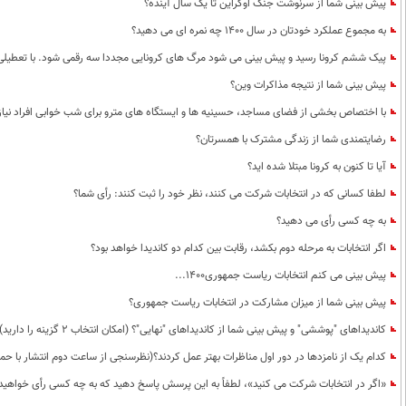
پیش بینی شما از سرنوشت جنگ اوکراین تا یک سال آینده؟
به مجموع عملکرد خودتان در سال 1400 چه نمره ای می دهید؟
پیک ششم کرونا رسید و پیش بینی می شود مرگ های کرونایی مجددا سه رقمی شود. با تعطیلی د
پیش بینی شما از نتیجه مذاکرات وین؟
با اختصاص بخشی از فضای مساجد، حسینیه ها و ایستگاه های مترو برای شب خوابی افراد نیا
رضایتمندی شما از زندگی مشترک با همسرتان؟
آیا تا کنون به کرونا مبتلا شده اید؟
لطفا کسانی که در انتخابات شرکت می کنند، نظر خود را ثبت کنند: رأی شما؟
به چه کسی رأی می دهید؟
اگر انتخابات به مرحله دوم بکشد، رقابت بین کدام دو کاندیدا خواهد بود؟
پیش بینی می کنم انتخابات ریاست جمهوری1400...
پیش بینی شما از میزان مشارکت در انتخابات ریاست جمهوری؟
کاندیداهای "پوششی" و پیش بینی شما از کاندیداهای "نهایی"؟ (امکان انتخاب 2 گزینه را دارید)
کدام یک از نامزدها در دور اول مناظرات بهتر عمل کردند؟(نظرسنجی از ساعت دوم انتشار با حم
«اگر در انتخابات شرکت می کنید»، لطفاً به این پرسش پاسخ دهید که به چه کسی رأی خواهید 