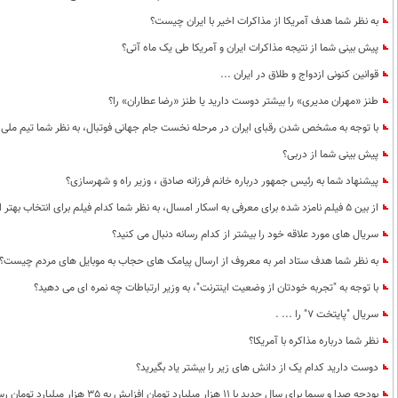
به نظر شما هدف آمریکا از مذاکرات اخیر با ایران چیست؟
پیش بینی شما از نتیجه مذاکرات ایران و آمریکا طی یک ماه آتی؟
قوانین کنونی ازدواج و طلاق در ایران ...
طنز «مهران مدیری» را بیشتر دوست دارید یا طنز «رضا عطاران» را؟
با توجه به مشخص شدن رقبای ایران در مرحله نخست جام جهانی فوتبال، به نظر شما تیم ملی 
پیش بینی شما از دربی؟
پیشنهاد شما به رئیس جمهور درباره خانم فرزانه صادق ، وزیر راه و شهرسازی؟
از بین 5 فیلم نامزد شده برای معرفی به اسکار امسال، به نظر شما کدام فیلم برای انتخاب بهتر است؟
سریال های مورد علاقه خود را بیشتر از کدام رسانه دنبال می کنید؟
به نظر شما هدف ستاد امر به معروف از ارسال پیامک های حجاب به موبایل های مردم چیست؟
با توجه به "تجربه خودتان از وضعیت اینترنت"، به وزیر ارتباطات چه نمره ای می دهید؟
سریال "پایتخت 7" را ... .
نظر شما درباره مذاکره با آمریکا؟
دوست دارید کدام یک از دانش های زیر را بیشتر یاد بگیرید؟
بودجه صدا و سیما برای سال جدید با 11 هزار میلیارد تومان افزایش به 35 هزار میلیارد تومان رسیده است ؛ به عنوان یک ایرانی راضی هستید؟