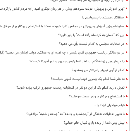
آیا در بازار ارزهای دیجیتال، هر چند اندک، حضور دارید؟
"وزیر آموزش و پرورش: دولت سیزدهم بیش از هر زمان دیگری امید را به مردم کشور بازگردانده 
استقلالی هستید یا پرسپولیسی؟
استیضاح وزیر آموزش و پرورش در مجلس کلید خورده است؛ با استیضاح و برکناری او موافق ه
این که "انسان به کره ماه رفته است" را باور دارید؟
در انتخابات مجلس به کدام لیست رأی می دهید؟
در دو سالگی ریاست جمهوری آقای رئیسی ، چه نمره ای به عملکرد دولت ایشان می دهید؟ (آرای
یک پیش بینی زودهنگام: به نظر شما رئیس جمهور بعدی آمریکا کیست؟
کدام لوگوی توییتر را بیشتر می پسندید؟
به نظر شما کدام یک بهترین فوتبالیست کنونی دنیاست؟
تمایل دارید کدام یک از این دو نفر در انتخابات ریاست جمهوری ترکیه برنده شوند؟
با استیضاح و برکناری وزیر صمت موافقید؟
فیلم «برادران لیلا» را ...
با تغییر تعطیلات هفتگی از "پنجشنبه و جمعه" به "جمعه و شنبه" موافقید؟
پیش بینی شما از برنده بازی فینال جام جهانی؟