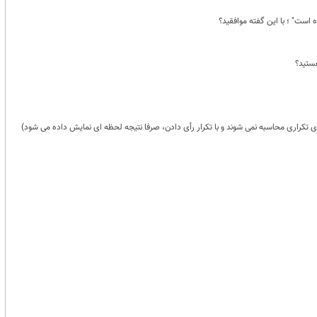
است" ؛ با این گفته موافقید؟
ستید؟
 تکراری محاسبه نمی شوند و با تکرار رأی دادن، صرفا نتیجه لحظه ای نمایش داده می شود)