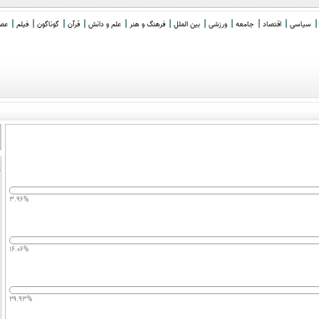
سیاسی
اقتصاد
جامعه
ورزشی
بین الملل
فرهنگ و هنر
علم و دانش
قرآن
گوناگون
فیلم
عصر 
3.96%
16.06%
29.93%