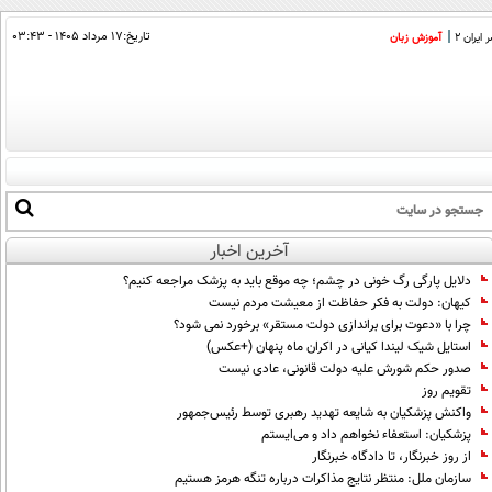
تاریخ:
۱۷ مرداد ۱۴۰۵ - ۰۳:۴۳
ایران 2
آموزش زبان
آخرین اخبار
دلایل پارگی رگ خونی در چشم؛ چه موقع باید به پزشک مراجعه کنیم؟
کیهان: دولت به فکر حفاظت از معیشت مردم نیست
چرا با «دعوت برای براندازی دولت مستقر» برخورد نمی شود؟
استایل شیک لیندا کیانی در اکران ماه پنهان (+عکس)
صدور حکم شورش علیه دولت قانونی، عادی نیست
تقویم روز
واکنش پزشکیان به شایعه تهدید رهبری توسط رئیس‌جمهور
پزشکیان: استعفاء نخواهم داد و می‌ایستم
از روز خبرنگار، تا دادگاه خبرنگار
سازمان ملل: منتظر نتایج مذاکرات درباره تنگه هرمز هستیم