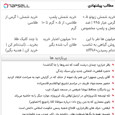
مطالب پیشنهادی
خرید شمش زیوتو ۰.۵
خرید شمش پلمپ
خرید شمش 1 گرمی از
گرمی عیار ۹۹۵ | ضد
طلاسی، از ۰.۵ گرم تا ۱۰
طلاسی
عل و پلمپ مخصوص
گرم
یلیون ها نفر با این
100 میلیون اعتبار خرید
با چند کلیک طلا
وش گیاهی به تناسب
طلای آب شده بگیر
بخرید...(ثبت‌نام کن |
ندام رسیدن60%off
خرید کن | هدیه بگیر)
پربازدید ها
باقر خرازی؛ چندان درشت گفت که تندروها را جا گذاشت!
«تجرد قطعی»، انتخابی جدید برای سبک زندگی
آقای رئیس جمهور! این هم یک نمونه از حذف که در گزارش خود به صراحت انتقاد کردید
حضور محمدجواد ظریف در مراسم تشییع ابوالقاسم قاسم‌زاده
زنِ بادیگارد محافظ نیوشا ضیغمی در مسجد شهرک غرب
تله توسعه تک‌پروژه‌ای در اردبیل/وقتی یک ابرپروژه، موارد دیگر را به حاشیه می‌راند
بانوی معماری که به بتن روح داد؛ درباره سوتلانا کانا رادویچ (+تصاویر)
ابطحی: حرف های باقرخرازی، افتتاح شعبه رسمی حکومت اسلامی داعش است
خمسه: همه بازیگرها شیطنت هایی داشتند ولی اکبر عبدی، مرد خانواده بود