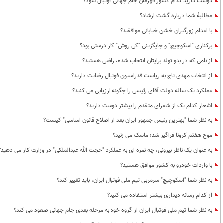
دوست دارید کدام کشور قهرمان جام جهانی فوتبال شود؟
مطالبۀ شما درباره گشت ارشاد؟
با اعدام زورگیران خشن خیابانی موافقید؟
برکناری "اسکوچیچ" و جایگزینی "کی روش" کار درستی بود؟
از نامی که در بدو تولد برایتان انتخاب شده، راضی هستید؟
از انتخاب مهدی تاج به ریاست فدراسیون فوتبال رضایت دارید؟
عملکرد یک ساله دولت آقای رئیسی را چگونه ارزیابی می کنید؟
اشعار کدام یک از شعرای متقدم را بیشتر دوست دارید؟
به نظر شما "بهترین رئیس جمهور ایران بعد از اصلاح قانون اساسی" کیست؟
موج هفتم کرونا فراگیر شد؛ ماسک می زنید؟
به عنوان یک ناظر بیرونی، چه نمره ای به عملکرد "حجت الله عبدالملکی" در وزارت کار می دهید؟
با واردات خودرو به کشور موافق هستید؟
به نظر شما "اسکوچیچ" سرمربی تیم ملی فوتبال ایران، باید تغییر کند؟
از کدام رسانه دیداری بیشتر استفاده می کنید؟
به نظر شما تیم ملی فوتبال ایران از گروه خود به مرحله بعدی جام جهانی صعود می کند؟