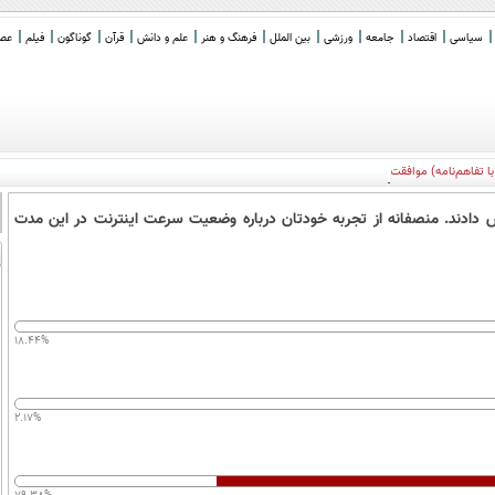
سیاسی
اقتصاد
جامعه
ورزشی
بین الملل
فرهنگ و هنر
علم و دانش
قرآن
گوناگون
فیلم
عصر 
ی‌پذیرم، 12 نفر از 13 نفر رأی دادند و پذیرفتند
ده افزایش سرعت اینترنت، قیمت آن را 34 درصد افزایش دادند. منصفانه از تجربه خودتان درباره وضعیت سرعت اینترنت در این مدت
18.44%
2.17%