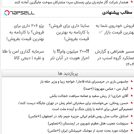
هشدار شرکت گاز مازندران برای زمستان سرد؛ مشترکان سوخت جایگزین آماده کنند
مطالب پیشنهادی
روش خودروی شما به
ساینا داری برای فروش؟
پژو 206 داری برای
هترین قیمت بازار ✅
با کارنامه به بهترین
فروش؟ با کارنامه به
قیمت بفروش!
بهترین قیمت بفروش!
سیر همراهی و گزارش
❗❗200 میلیون وام❗❗ با
سرمایه گذاری امن با طلا
ملکرد گروه اسنپ در
احراز هویت در آبان تتر
و نقره | دیجی کالا
۱۴۰
پربازدید ها
جاسوس بازی در حرمسرای شاه قاجار/ خواجه زیبا و وزیر حقه باز
گیتار من ؛ عباس مهرپویا (+صدا)
آقای خرازی! از ریش سفید و عمامه سیاهت خجالت بکش
حسن روحانی: می‌خواستند برای سخنرانی امام زمان در تهران جایگاه درست کنند/
تصمیم‌گیر اصلی برای ادامه یا پایان جنگ و آینده ملت است
استایل جالب مدل روس فیلم ایرانی جزیره جیمز باند در اصفهان (+عکس)
سرنوشت عجیب هتل عظیم شوروی در ارمنستان (+تصاویر)
جزئیات مورد بحث جدید از موشک خیبرشکن ایران (+عکس)