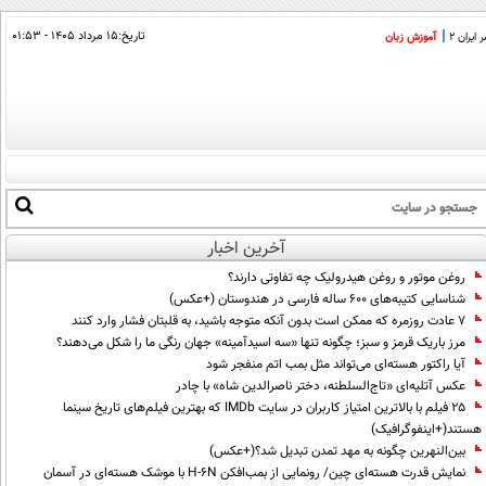
تاریخ:
۱۵ مرداد ۱۴۰۵ - ۰۱:۵۳
ایران 2
آموزش زبان
آخرین اخبار
روغن موتور و روغن هیدرولیک چه تفاوتی دارند؟
شناسایی کتیبه‌های ۶۰۰ ساله فارسی در هندوستان (+عکس)
۷ عادت روزمره که ممکن است بدون آنکه متوجه باشید، به قلبتان فشار وارد کنند
مرز باریک قرمز و سبز؛ چگونه تنها «سه اسیدآمینه» جهان رنگی ما را شکل می‌دهند؟
آیا راکتور هسته‌ای می‌تواند مثل بمب اتم منفجر شود
عکس آتلیه‌ای «تاج‌السلطنه، دختر ناصرالدین شاه» با چادر
۲۵ فیلم با بالاترین امتیاز کاربران در سایت IMDb که بهترین فیلم‌های تاریخ سینما
هستند(+اینفوگرافیک)
بین‌النهرین چگونه به مهد تمدن تبدیل شد؟(+عکس)
نمایش قدرت هسته‌ای چین/ رونمایی از بمب‌افکن H-۶N با موشک هسته‌ای در آسمان