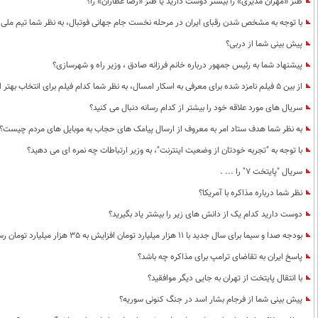
طنز «مهران مدیری» را بیشتر دوست دارید یا طنز «رضا عطاران» را؟
با توجه به مشخص شدن رقبای ایران در مرحله نخست جام جهانی فوتبال، به نظر شما تیم ملی 
پیش بینی شما از دربی؟
پیشنهاد شما به رئیس جمهور درباره خانم فرزانه صادق ، وزیر راه و شهرسازی؟
از بین 5 فیلم نامزد شده برای معرفی به اسکار امسال، به نظر شما کدام فیلم برای انتخاب بهتر است؟
سریال های مورد علاقه خود را بیشتر از کدام رسانه دنبال می کنید؟
به نظر شما هدف ستاد امر به معروف از ارسال پیامک های حجاب به موبایل های مردم چیست؟
با توجه به "تجربه خودتان از وضعیت اینترنت"، به وزیر ارتباطات چه نمره ای می دهید؟
سریال "پایتخت 7" را ... .
نظر شما درباره مذاکره با آمریکا؟
دوست دارید کدام یک از دانش های زیر را بیشتر یاد بگیرید؟
بودجه صدا و سیما برای سال جدید با 11 هزار میلیارد تومان افزایش به 35 هزار میلیارد تومان رسیده است ؛ به عنوان یک ایرانی راضی هستید؟
پاسخ ایران به تقاضای ترامپ برای مذاکره چه باشد؟
با انتقال پایتخت از تهران به جایی دیگر موافقید؟
پیش بینی شما از فرجام بشار اسد در جنگ کنونی سوریه؟