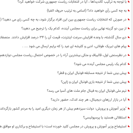
با توجه به ترکیب کاندیداها ، آیا در انتخابات ریاست جمهوری شرکت خواهید کرد؟
به چه کسی رأی خواهید داد؟ (اسامی به ترتیب حروف الفبا)
در صورتی که انتخابات ریاست جمهوری بین این افراد برگزار شود، به چه کسی رای می دهید؟ (ا
از بین دو گزینه نهایی برای ریاست مجلس آینده، کدام یک را ترجیح می دهید؟
دی سال گذشته، با وعده افزایش سرعت اینترنت، قیمت آن را 34 درصد افزایش دادند. منصفانه از تجربه خودتان درباره وضعیت سرعت اینترنت در این مدت بگویید.
پیام های تبریک طولانی، ادبی و کلیشه ای عید را که برایم ارسال می شود ... .
در نظرسنجی اول، قالیباف و متکی بیشترین آراء را در خصوص احتمال ریاست مجلس دوازدهم به 
کدام یک رئیس مجلس آینده می شود؟
پیش بینی شما از نتیجه مسابقه فوتبال ایران و قطر؟
پیش بینی شما از نتیجه بازی فوتبال ایران و ژاپن؟
تیم ملی فوتبال ایران به فینال جام ملت های آسیا می رسد؟
آیا در بازار ارزهای دیجیتال، هر چند اندک، حضور دارید؟
"وزیر آموزش و پرورش: دولت سیزدهم بیش از هر زمان دیگری امید را به مردم کشور بازگردانده 
استقلالی هستید یا پرسپولیسی؟
استیضاح وزیر آموزش و پرورش در مجلس کلید خورده است؛ با استیضاح و برکناری او موافق ه