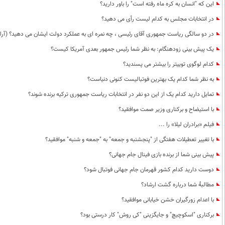
این که "انسان به کره ماه رفته است" را باور دارید؟
در انتخابات مجلس به کدام لیست رأی می دهید؟
در دو سالگی ریاست جمهوری آقای رئیسی ، چه نمره ای به عملکرد دولت ایشان می دهید؟ (آرای
یک پیش بینی زودهنگام: به نظر شما رئیس جمهور بعدی آمریکا کیست؟
کدام لوگوی توییتر را بیشتر می پسندید؟
به نظر شما کدام یک بهترین فوتبالیست کنونی دنیاست؟
تمایل دارید کدام یک از این دو نفر در انتخابات ریاست جمهوری ترکیه برنده شوند؟
با استیضاح و برکناری وزیر صمت موافقید؟
فیلم «برادران لیلا» را ...
با تغییر تعطیلات هفتگی از "پنجشنبه و جمعه" به "جمعه و شنبه" موافقید؟
پیش بینی شما از برنده بازی فینال جام جهانی؟
دوست دارید کدام کشور قهرمان جام جهانی فوتبال شود؟
مطالبۀ شما درباره گشت ارشاد؟
با اعدام زورگیران خشن خیابانی موافقید؟
برکناری "اسکوچیچ" و جایگزینی "کی روش" کار درستی بود؟