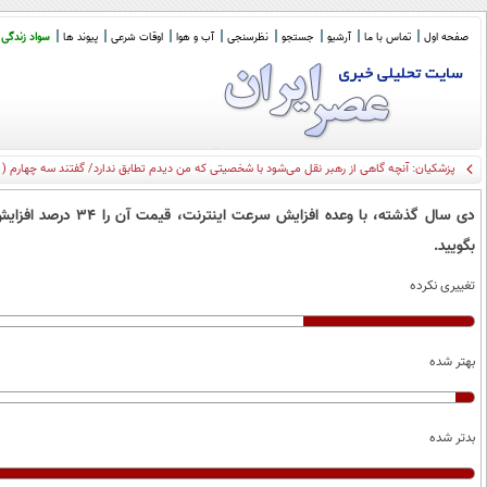
صفحه اول
تماس با ما
آرشیو
جستجو
نظرسنجی
آب و هوا
اوقات شرعی
پیوند ها
سواد زندگی
پزشکیان‌: آنچه گاهی از رهبر نقل می‌شود با شخصیتی که من دیدم تطابق ندارد/ گفتند سه چهارم ( با تفاهم‌نامه) موافقت کنند م
دی سال گذشته، با وع
بگویید.
تغییری نکرده
بهتر شده
بدتر شده