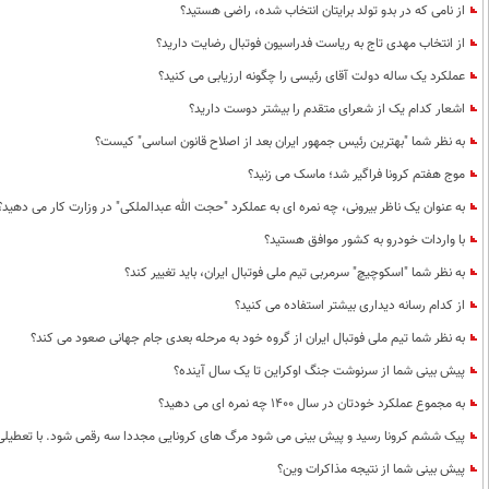
از نامی که در بدو تولد برایتان انتخاب شده، راضی هستید؟
از انتخاب مهدی تاج به ریاست فدراسیون فوتبال رضایت دارید؟
عملکرد یک ساله دولت آقای رئیسی را چگونه ارزیابی می کنید؟
اشعار کدام یک از شعرای متقدم را بیشتر دوست دارید؟
به نظر شما "بهترین رئیس جمهور ایران بعد از اصلاح قانون اساسی" کیست؟
موج هفتم کرونا فراگیر شد؛ ماسک می زنید؟
به عنوان یک ناظر بیرونی، چه نمره ای به عملکرد "حجت الله عبدالملکی" در وزارت کار می دهید؟
با واردات خودرو به کشور موافق هستید؟
به نظر شما "اسکوچیچ" سرمربی تیم ملی فوتبال ایران، باید تغییر کند؟
از کدام رسانه دیداری بیشتر استفاده می کنید؟
به نظر شما تیم ملی فوتبال ایران از گروه خود به مرحله بعدی جام جهانی صعود می کند؟
پیش بینی شما از سرنوشت جنگ اوکراین تا یک سال آینده؟
به مجموع عملکرد خودتان در سال 1400 چه نمره ای می دهید؟
پیک ششم کرونا رسید و پیش بینی می شود مرگ های کرونایی مجددا سه رقمی شود. با تعطیلی د
پیش بینی شما از نتیجه مذاکرات وین؟