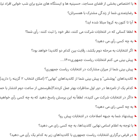
با اختصاص بخشی از فضای مساجد، حسینیه ها و ایستگاه های مترو برای شب خوابی افراد نیا
رضایتمندی شما از زندگی مشترک با همسرتان؟
آیا تا کنون به کرونا مبتلا شده اید؟
لطفا کسانی که در انتخابات شرکت می کنند، نظر خود را ثبت کنند: رأی شما؟
به چه کسی رأی می دهید؟
اگر انتخابات به مرحله دوم بکشد، رقابت بین کدام دو کاندیدا خواهد بود؟
پیش بینی می کنم انتخابات ریاست جمهوری1400...
پیش بینی شما از میزان مشارکت در انتخابات ریاست جمهوری؟
کاندیداهای "پوششی" و پیش بینی شما از کاندیداهای "نهایی"؟ (امکان انتخاب 2 گزینه را دارید)
کدام یک از نامزدها در دور اول مناظرات بهتر عمل کردند؟(نظرسنجی از ساعت دوم انتشار با حم
«اگر در انتخابات شرکت می کنید»، لطفاً به این پرسش پاسخ دهید که به چه کسی رأی خواهید 
به چه کسی رای می دهید؟
پیشنهاد شما به جبهه اصلاحات در انتخابات پیش رو؟
با توجه به اعلام اسامی نهایی کاندیداها، به چه کسی رای می دهید؟
در فرض برگزاری انتخابات ریاست جمهوری با کاندیداهای زیر به کدام یک رأی می دهید؟