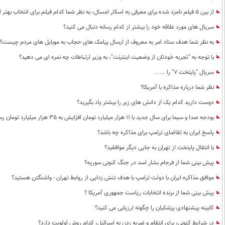
از بین 5 فیلم نامزد شده برای معرفی به اسکار امسال، به نظر شما کدام فیلم برای انتخاب بهتر است؟
سریال های مورد علاقه خود را بیشتر از کدام رسانه دنبال می کنید؟
به نظر شما هدف ستاد امر به معروف از ارسال پیامک های حجاب به موبایل های مردم چیست؟
با توجه به "تجربه خودتان از وضعیت اینترنت"، به وزیر ارتباطات چه نمره ای می دهید؟
سریال "پایتخت 7" را ... .
نظر شما درباره مذاکره با آمریکا؟
دوست دارید کدام یک از دانش های زیر را بیشتر یاد بگیرید؟
بودجه صدا و سیما برای سال جدید با 11 هزار میلیارد تومان افزایش به 35 هزار میلیارد تومان رسیده است ؛ به عنوان یک ایرانی راضی هستید؟
پاسخ ایران به تقاضای ترامپ برای مذاکره چه باشد؟
با انتقال پایتخت از تهران به جایی دیگر موافقید؟
پیش بینی شما از فرجام بشار اسد در جنگ کنونی سوریه؟
موافق مذاکره ایران با دولت ترامپ با هدف تنش زدایی از روابط تهران - واشنگتن هستید؟
پیش بینی شما از برنده انتخابات ریاست جمهوری آمریکا ؟
کابینه پیشنهادی پزشکیان را چگونه ارزیابی می کنید؟
در شرایط کنونی، برای انتقام و ضربه زدن به اسرائیل، کدام روش اولویت دارد؟