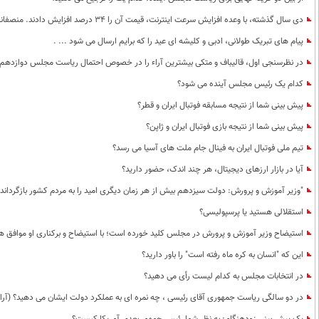
دی سال گذشته، با وعده افزایش سرعت اینترنت، قیمت آن را 34 درصد افزایش دادند. منصفانه از تجربه خودتان درباره وضعیت سرعت اینترنت در این مدت بگویید.
پیام های تبریک طولانی، ادبی و کلیشه ای عید را که برایم ارسال می شود ... .
در نظرسنجی اول، قالیباف و متکی بیشترین آراء را در خصوص احتمال ریاست مجلس دوازدهم به 
کدام یک رئیس مجلس آینده می شود؟
پیش بینی شما از نتیجه مسابقه فوتبال ایران و قطر؟
پیش بینی شما از نتیجه بازی فوتبال ایران و ژاپن؟
تیم ملی فوتبال ایران به فینال جام ملت های آسیا می رسد؟
آیا در بازار ارزهای دیجیتال، هر چند اندک، حضور دارید؟
"وزیر آموزش و پرورش: دولت سیزدهم بیش از هر زمان دیگری امید را به مردم کشور بازگردانده 
استقلالی هستید یا پرسپولیسی؟
استیضاح وزیر آموزش و پرورش در مجلس کلید خورده است؛ با استیضاح و برکناری او موافق ه
این که "انسان به کره ماه رفته است" را باور دارید؟
در انتخابات مجلس به کدام لیست رأی می دهید؟
در دو سالگی ریاست جمهوری آقای رئیسی ، چه نمره ای به عملکرد دولت ایشان می دهید؟ (آرای