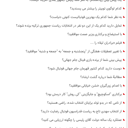
یک پیش بینی زودهنگام: به نظر شما رئیس جمهور بعدی آمریکا کیست؟
کدام لوگوی توییتر را بیشتر می پسندید؟
به نظر شما کدام یک بهترین فوتبالیست کنونی دنیاست؟
تمایل دارید کدام یک از این دو نفر در انتخابات ریاست جمهوری ترکیه برنده شوند؟
با استیضاح و برکناری وزیر صمت موافقید؟
فیلم «برادران لیلا» را ...
با تغییر تعطیلات هفتگی از "پنجشنبه و جمعه" به "جمعه و شنبه" موافقید؟
پیش بینی شما از برنده بازی فینال جام جهانی؟
دوست دارید کدام کشور قهرمان جام جهانی فوتبال شود؟
مطالبۀ شما درباره گشت ارشاد؟
با اعدام زورگیران خشن خیابانی موافقید؟
برکناری "اسکوچیچ" و جایگزینی "کی روش" کار درستی بود؟
از نامی که در بدو تولد برایتان انتخاب شده، راضی هستید؟
از انتخاب مهدی تاج به ریاست فدراسیون فوتبال رضایت دارید؟
عملکرد یک ساله دولت آقای رئیسی را چگونه ارزیابی می کنید؟