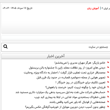
تاریخ:
۱۷ مرداد ۱۴۰۵ - ۰۹:۰۴
ایران 2
آموزش زبان
آخرین اخبار
خانم بازیگر: هرگز مهران مدیری را نمی‌بخشم!
دیدنی های امروز؛ از روز نظافت معابد ژاپن تا جشنواره بالن بریستول
محمدباقر خرازی تحت تعقیب قرار گرفت / احضار به دادگاه ویژه روحانیت
تصویر هوایی از محله «جوانمرد قصاب» در حدود یک قرن قبل
تعیین تکلیف برای خبرنگاران در روز خبرنگار !
فرزندان خود را چگونه تربیت کنیم: خردمند یا باهوش؟
حساب‌های شرکت ملی نفت به‌دلیل سررسید بدهی یک میلیارد دلاری مسدود شد
نقش خطرناک بسته‌بندی مواد غذایی در ابتلا به بیماری کبد چرب
صحنه‌هایی از فوتبال که باور نمی‌کنید واقعی باشند
چطور بدون آسیب دیدن دوربین موبایل از خورشیدگرفتگی عکس بگیریم؟