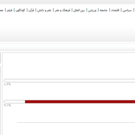
سیاسی
اقتصاد
جامعه
ورزشی
بین الملل
فرهنگ و هنر
علم و دانش
قرآن
گوناگون
فیلم
عصر 
8.4%
91.6%