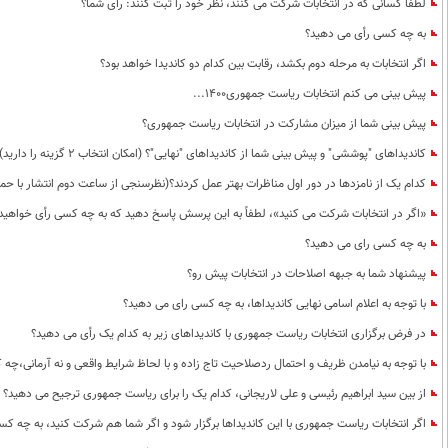
لطفا کسانی که در انتخابات شرکت می کنند، نظر خود را ثبت کنند: رأی شما؟
به چه کسی رأی می دهید؟
اگر انتخابات به مرحله دوم بکشد، رقابت بین کدام دو کاندیدا خواهد بود؟
پیش بینی می کنم انتخابات ریاست جمهوری1400...
پیش بینی شما از میزان مشارکت در انتخابات ریاست جمهوری؟
کاندیداهای "پوششی" و پیش بینی شما از کاندیداهای "نهایی"؟ (امکان انتخاب 2 گزینه را دارید)
کدام یک از نامزدها در دور اول مناظرات بهتر عمل کردند؟(نظرسنجی از ساعت دوم انتشار با حم
«اگر در انتخابات شرکت می کنید»، لطفاً به این پرسش پاسخ دهید که به چه کسی رأی خواهید 
به چه کسی رای می دهید؟
پیشنهاد شما به جبهه اصلاحات در انتخابات پیش رو؟
با توجه به اعلام اسامی نهایی کاندیداها، به چه کسی رای می دهید؟
در فرض برگزاری انتخابات ریاست جمهوری با کاندیداهای زیر به کدام یک رأی می دهید؟
با توجه به نیامدن ظریف و احتمال ردصلاحیت تاج زاده و با لحاظ شرایط واقعی و نه آرمانی،چه
از بین سید ابراهیم رئیسی و علی لاریجانی، کدام یک را برای ریاست جمهوری ترجیح می دهید؟
اگر انتخابات ریاست جمهوری با این کاندیداها برگزار شود و اگر شما هم شرکت کنید، به چه ک