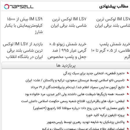
مطالب پیشنهادی
IM LS7 لوکس ترین
IM LS7 لوکس ترین
IM LS9 بیش از 1500
اسی بلند برقی ایران
شاسی بلند برقی ایران
کیلومترپیمایش با یکبار
شارژ
رید شمش پلمپ
خرید شمش زیوتو ۰.۵
بازدید از IM LS7 لوکس
طلاسی، از ۰.۵ گرم تا ۱۰
گرمی عیار ۹۹۵ | ضد
ترین شاسی بلند برقی
رم
جعل و پلمپ مخصوص
ایران در باشگاه انقلاب
پربازدید ها
«تجرد قطعی»، انتخابی جدید برای سبک زندگی
تاسیس ناتو اسلامی توسط عربستان سعودی، ترکیه و پاکستان / علت: ایران
نتایج آزمون مدارس سمپاد اعلام شد/ ثبت‌نام پذیرفته‌شدگان از ۱۹ مرداد
خمسه: همه بازیگرها شیطنت هایی داشتند ولی اکبر عبدی، مرد خانواده بود
ابطحی: حرف های باقرخرازی، افتتاح شعبه رسمی حکومت اسلامی داعش است
بانوی معماری که به بتن روح داد؛ درباره سوتلانا کانا رادویچ (+تصاویر)
پروژه تایفون ترکیه کلید خورد
واکنش پزشکیان به شایعه تهدید رهبری توسط رئیس‌جمهور
امضای توافق دفاع مشترک عربستان سعودی، پاکستان و ترکیه